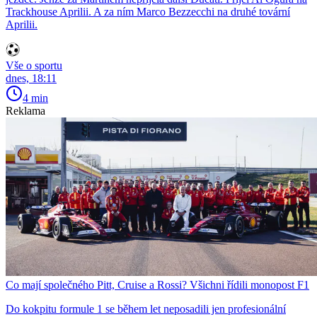
Trackhouse Aprilii. A za ním Marco Bezzecchi na druhé tovární
Aprilii.
Vše o sportu
dnes, 18:11
4 min
Reklama
Co mají společného Pitt, Cruise a Rossi? Všichni řídili monopost F1
Do kokpitu formule 1 se během let neposadili jen profesionální