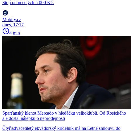
Stojí od necelých 5 000 Kč.
Mobify.cz
dnes, 17:17
4 min
Sparťanský klenot Mercado v hledáčku velkoklubů. Od Rosického
ale dostal nálepku o neprodejnosti
Čtyřiadvacetiletý ekvádorský křídelník má na Letné smlouvu do