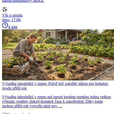
patnáctisekundový deficit.
Vše o sportu
dnes, 17:06
4 min
Výsadba jahodníků v srpnu: Právě teď založíte záhon pro bohatou
úrodu příští rok
Výsadba jahodníků v srpnu má oproti jarnímu termínu jednu velkou
výhodu: rostliny získají dostatek času k zakořenění. Díky tomu
mohou příští rok vytvořit silné trsy …