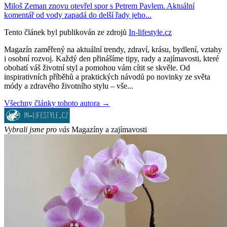
Miloš Zeman znovu otevřel spor s Petrem Pavlem. Aktuální
komentář od vody zapadá do delší řady jeho...
Tento článek byl publikován ze zdrojů
In-lifestyle.cz
Magazín zaměřený na aktuální trendy, zdraví, krásu, bydlení, vztahy
i osobní rozvoj. Každý den přinášíme tipy, rady a zajímavosti, které
obohatí váš životní styl a pomohou vám cítit se skvěle. Od
inspirativních příběhů a praktických návodů po novinky ze světa
módy a zdravého životního stylu – vše...
Všechny články tohoto autora →
Vybrali jsme pro vás
Magazíny a zajímavosti