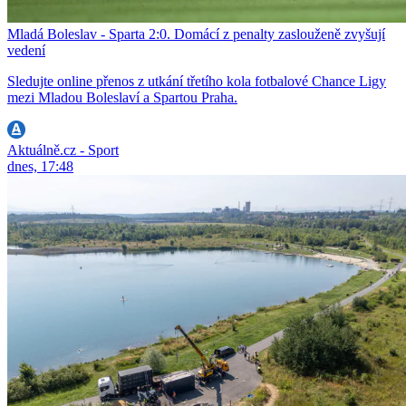
Mladá Boleslav - Sparta 2:0. Domácí z penalty zaslouženě zvyšují
vedení
Sledujte online přenos z utkání třetího kola fotbalové Chance Ligy
mezi Mladou Boleslaví a Spartou Praha.
Aktuálně.cz - Sport
dnes, 17:48