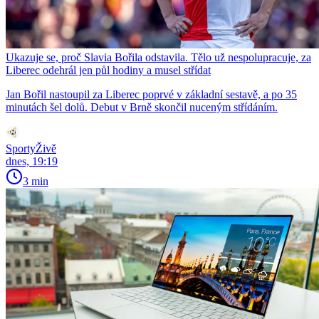
Ukazuje se, proč Slavia Bořila odstavila. Tělo už nespolupracuje, za
Liberec odehrál jen půl hodiny a musel střídat
Jan Bořil nastoupil za Liberec poprvé v základní sestavě, a po 35
minutách šel dolů. Debut v Brně skončil nuceným střídáním.
SportyŽivě
dnes, 19:19
3 min