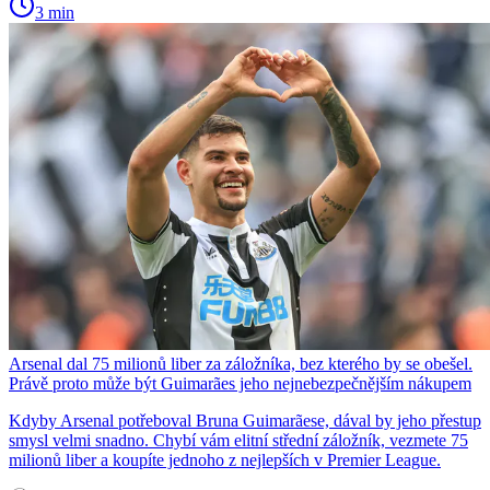
3 min
Arsenal dal 75 milionů liber za záložníka, bez kterého by se obešel.
Právě proto může být Guimarães jeho nejnebezpečnějším nákupem
Kdyby Arsenal potřeboval Bruna Guimarãese, dával by jeho přestup
smysl velmi snadno. Chybí vám elitní střední záložník, vezmete 75
milionů liber a koupíte jednoho z nejlepších v Premier League.