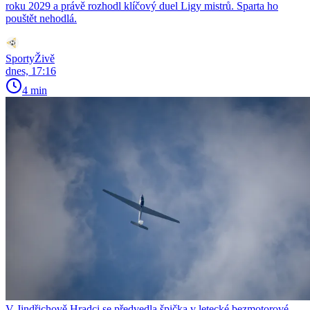
roku 2029 a právě rozhodl klíčový duel Ligy mistrů. Sparta ho
pouštět nehodlá.
SportyŽivě
dnes, 17:16
4 min
V Jindřichově Hradci se předvedla špička v letecké bezmotorové