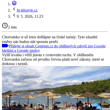
In-lifestyle.cz
9. 5. 2026, 11:23
2 min
Chorvatsko si už letos došlápne na české turisty: Tyto zásadní
změny nás budou stát spoustu peněz
Přidejte si obsah Centrum.cz do oblíbených zdrojů pro Google
hledání a Google zprávy
Vyšší kvalita i větší jistota v cestovním ruchu. V oblíbeném
Chorvatsku začnou od prvního června platit nové zákony, které se
dotknou i turistů.