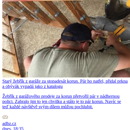
Starý žebřík z garáže za stopadesát korun. Pár ho natřel, přidal prkna
a obývák vypadá jako z katalogu
Žebřík z garážového prodeje za korun přetvořil pár v nádhernou
polici. Zabralo jim to jen chvilku a stálo je to pár korun. Navíc se
teď každé návštěvě svým dílem můžou pochlubit.
adbz.cz
dnes, 18:35