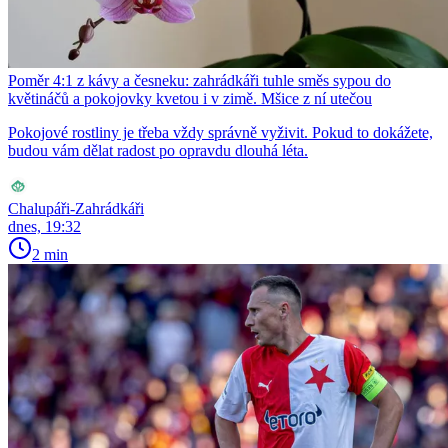
Poměr 4:1 z kávy a česneku: zahrádkáři tuhle směs sypou do
květináčů a pokojovky kvetou i v zimě. Mšice z ní utečou
Pokojové rostliny je třeba vždy správně vyživit. Pokud to dokážete,
budou vám dělat radost po opravdu dlouhá léta.
Chalupáři-Zahrádkáři
dnes, 19:32
2 min