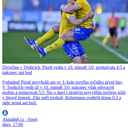
Divočina v Teplicích. Plzeň vedla v 10. minutě 3:0, prohrávala 4:5 a
nakonec má bod
Fotbalisté Plzně nevyhráli ani ve 3. kole nového ročníku první ligy.
V Teplicích vedli už v 10. minutě 3:0, nakonec však odvraceli
prohru a remizovali 5:5. Šlo o duel s druhým nejvyšším počtem gólů
v ligové historii. Zlín opět prohrál, Bohemians podlehl doma 0:2 a
stále nemá ani bod.
Aktuálně.cz - Sport
dnes, 17:06