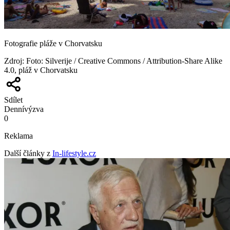
Fotografie pláže v Chorvatsku
Zdroj
:
Foto: Silverije / Creative Commons / Attribution-Share Alike
4.0, pláž v Chorvatsku
Sdílet
Denní
výzva
0
Reklama
Další články z
In-lifestyle.cz