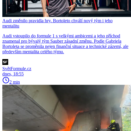
Audi změnilo pravidla hry. Bortoleto chválí nový tým i jeho
mentalitu
Audi vstoupilo do formule 1 s velkými ambicemi a jeho příchod
znamenal pro bývalý tým Sauber zásadní změnu. Podle Gabriela
Bortoleta se proměnila nejen finanční situace a technické zázemí, ale
především mentalita celého týmu.
SvětFormule.cz
dnes, 18:55
2 min