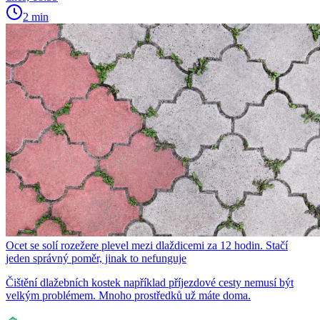
2 min
Ocet se solí rozežere plevel mezi dlaždicemi za 12 hodin. Stačí
jeden správný poměr, jinak to nefunguje
Čištění dlažebních kostek například příjezdové cesty nemusí být
velkým problémem. Mnoho prostředků už máte doma.