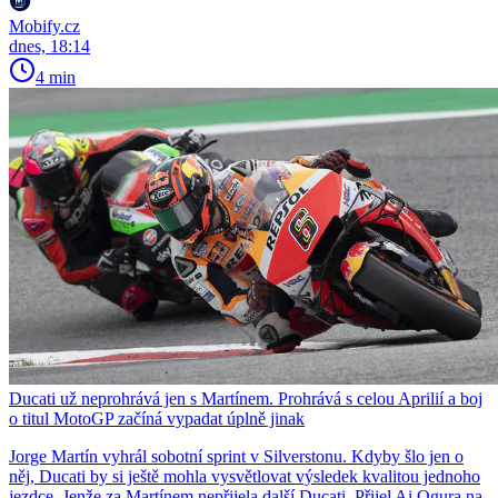
Mobify.cz
dnes, 18:14
4 min
Ducati už neprohrává jen s Martínem. Prohrává s celou Aprilií a boj
o titul MotoGP začíná vypadat úplně jinak
Jorge Martín vyhrál sobotní sprint v Silverstonu. Kdyby šlo jen o
něj, Ducati by si ještě mohla vysvětlovat výsledek kvalitou jednoho
jezdce. Jenže za Martínem nepřijela další Ducati. Přijel Ai Ogura na