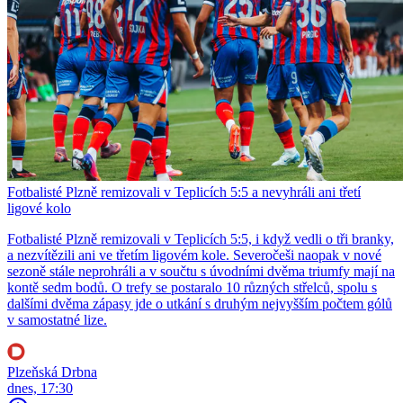
Fotbalisté Plzně remizovali v Teplicích 5:5 a nevyhráli ani třetí
ligové kolo
Fotbalisté Plzně remizovali v Teplicích 5:5, i když vedli o tři branky,
a nezvítězili ani ve třetím ligovém kole. Severočeši naopak v nové
sezoně stále neprohráli a v součtu s úvodními dvěma triumfy mají na
kontě sedm bodů. O trefy se postaralo 10 různých střelců, spolu s
dalšími dvěma zápasy jde o utkání s druhým nejvyšším počtem gólů
v samostatné lize.
Plzeňská Drbna
dnes, 17:30