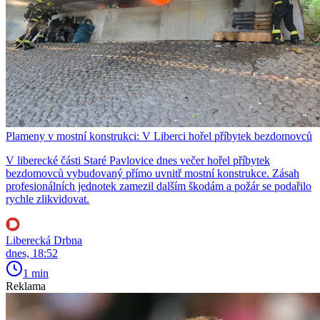
Plameny v mostní konstrukci: V Liberci hořel příbytek bezdomovců
V liberecké části Staré Pavlovice dnes večer hořel příbytek
bezdomovců vybudovaný přímo uvnitř mostní konstrukce. Zásah
profesionálních jednotek zamezil dalším škodám a požár se podařilo
rychle zlikvidovat.
Liberecká Drbna
dnes, 18:52
1 min
Reklama