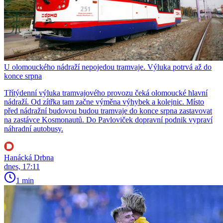
U olomouckého nádraží nepojedou tramvaje. Výluka potrvá až do
konce srpna
Třítýdenní výluka tramvajového provozu čeká olomoucké hlavní
nádraží. Od zítřka tam začne výměna výhybek a kolejnic. Místo
před nádražní budovou budou tramvaje do konce srpna zastavovat
na zastávce Kosmonautů. Do Pavloviček dopravní podnik vypraví
náhradní autobusy.
Hanácká Drbna
dnes, 17:11
1 min