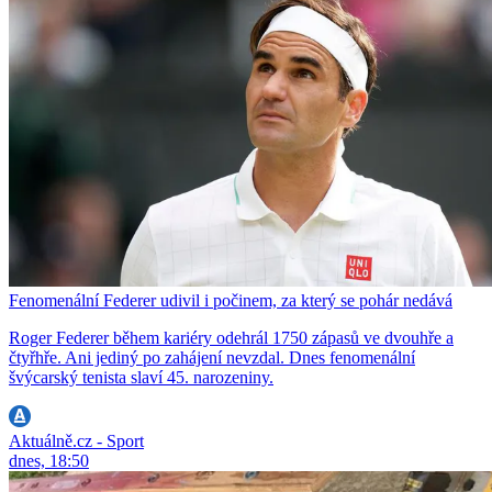
Fenomenální Federer udivil i počinem, za který se pohár nedává
Roger Federer během kariéry odehrál 1750 zápasů ve dvouhře a
čtyřhře. Ani jediný po zahájení nevzdal. Dnes fenomenální
švýcarský tenista slaví 45. narozeniny.
Aktuálně.cz - Sport
dnes, 18:50