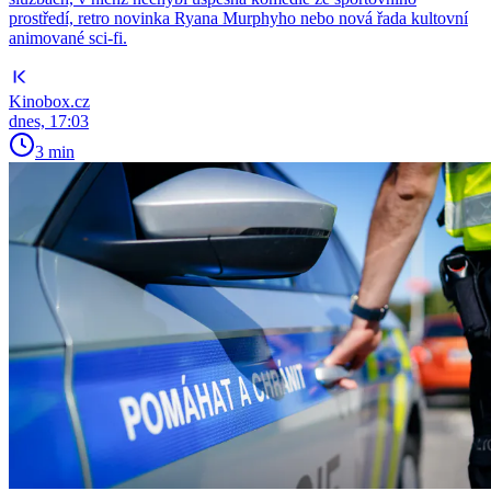
prostředí, retro novinka Ryana Murphyho nebo nová řada kultovní
animované sci-fi.
Kinobox.cz
dnes, 17:03
3 min