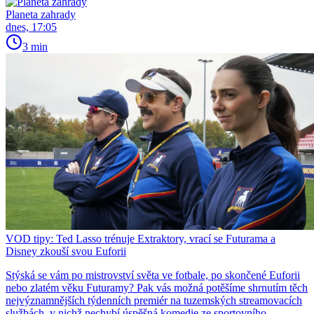
Planeta zahrady
dnes, 17:05
3 min
VOD tipy: Ted Lasso trénuje Extraktory, vrací se Futurama a
Disney zkouší svou Euforii
Stýská se vám po mistrovství světa ve fotbale, po skončené Euforii
nebo zlatém věku Futuramy? Pak vás možná potěšíme shrnutím těch
nejvýznamnějších týdenních premiér na tuzemských streamovacích
službách, v nichž nechybí úspěšná komedie ze sportovního