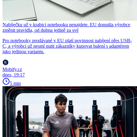
Nabíječku už v krabici notebooku nenajdete. EU donutila výrobce
změnit pravidla, od dubna jedině za své
Pro notebooky prodávané v EU platí povinnost nabíjení přes USB-
C, a výrobci už nesmí nutit zákazníky kupovat balení s adaptérem
jako jedinou variantu.
Mobify.cz
dnes, 19:17
5 min