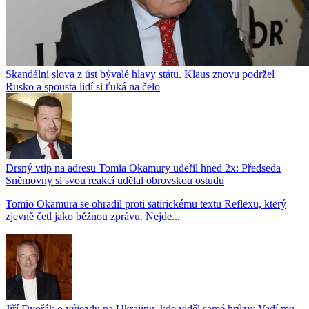
Skandální slova z úst bývalé hlavy státu. Klaus znovu podržel
Rusko a spousta lidí si ťuká na čelo
Drsný vtip na adresu Tomia Okamury udeřil hned 2x: Předseda
Sněmovny si svou reakcí udělal obrovskou ostudu
Tomio Okamura se ohradil proti satirickému textu Reflexu, který
zjevně četl jako běžnou zprávu. Nejde...
Jiří Dvořák o výjezdu na Ukrajinu, kde viděl samé hrůzy: Vadí mu,