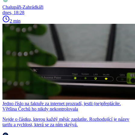
Chalupáři-Zahrádkáři
dnes, 18:28
2 min
Jedno číslo na faktuře za internet prozradí, jestli (ne)přeplácíte.
Většina Čechů ho nikdy nekontrolovala
Nejde o částku, kterou každý měsíc zaplatíte. Rozhodující je název
tarifu a rychlost, která se za ním skrývá.