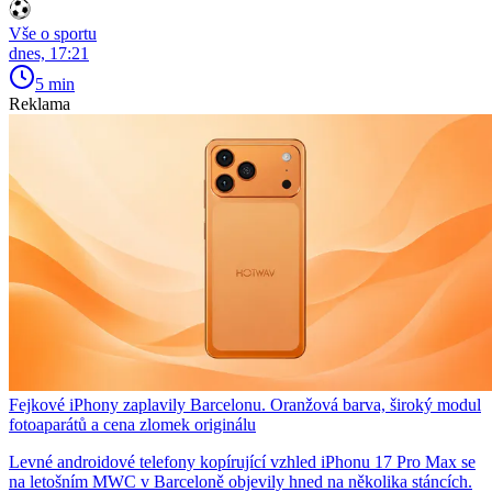
Vše o sportu
dnes, 17:21
5 min
Reklama
Fejkové iPhony zaplavily Barcelonu. Oranžová barva, široký modul
fotoaparátů a cena zlomek originálu
Levné androidové telefony kopírující vzhled iPhonu 17 Pro Max se
na letošním MWC v Barceloně objevily hned na několika stáncích.