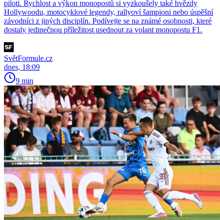
piloti. Rychlost a výkon monopostů si vyzkoušely také hvězdy
Hollywoodu, motocyklové legendy, rallyoví šampioni nebo úspěšní
závodníci z jiných disciplín. Podívejte se na známé osobnosti, které
dostaly jedinečnou příležitost usednout za volant monopostu F1.
SvětFormule.cz
dnes, 18:09
9 min