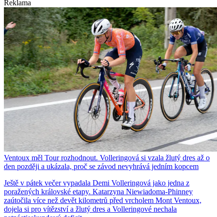
Reklama
Ventoux měl Tour rozhodnout. Volleringová si vzala žlutý dres až o
den později a ukázala, proč se závod nevyhrává jedním kopcem
Ještě v pátek večer vypadala Demi Volleringová jako jedna z
poražených královské etapy. Katarzyna Niewiadoma-Phinney
zaútočila více než devět kilometrů před vrcholem Mont Ventoux,
dojela si pro vítězství a žlutý dres a Volleringové nechala