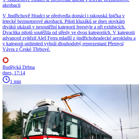
akrobacii
V Jindřichově Hradci se předvedla domácí i rakouská špička v
letecké bezmotorové akrobacii. Piloti kluzáků se dnes stovkám
diváků ukázali v nesoutěžní kategorii freestyle a při exhibicích.
Dvacítka pilotů soutěžila od středy ve dvou kategoriích. V kategorii
advanced zvítězil Aleš Ferra mladší z jindřichohradecké aeroklubu a
v kategorii unlimited vyhrál dlouhodobý reprezentant Přemysl
Vávra z České Třebové.
Budějcká Drbna
dnes, 17:14
1 min