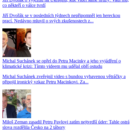
co někteří o válce tvrdí
Jiří Dvořák se v posledních týdnech nepřipomněl jen hereckou
prací. Nedávno mluvil o svých zkušenostech z...
Michal Suchánek se opřel do Petra Macinky a jeho vyjádření o
klimatické krizi: Tímto videem mu udělal obří ostudu
Michal Suchánek zveřejnil video s bundou vybavenou větráčky a
připojil ironický vzkaz Petru Macinkovi. Za...
Miloš Zeman zasadil Petru Pavlovi zatím nejtvrdší úder: Tahle ostrá
slova rozdělila Česko na 2 tábory