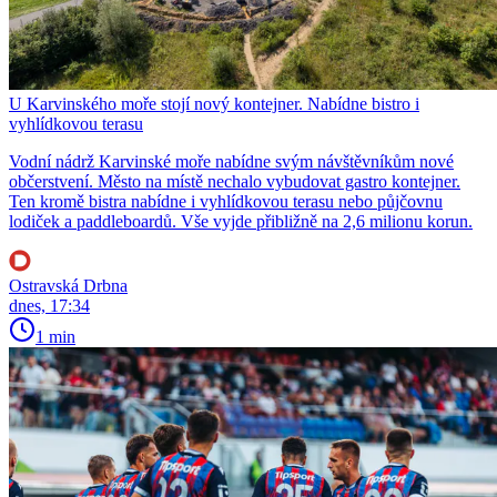
U Karvinského moře stojí nový kontejner. Nabídne bistro i
vyhlídkovou terasu
Vodní nádrž Karvinské moře nabídne svým návštěvníkům nové
občerstvení. Město na místě nechalo vybudovat gastro kontejner.
Ten kromě bistra nabídne i vyhlídkovou terasu nebo půjčovnu
lodiček a paddleboardů. Vše vyjde přibližně na 2,6 milionu korun.
Ostravská Drbna
dnes, 17:34
1 min