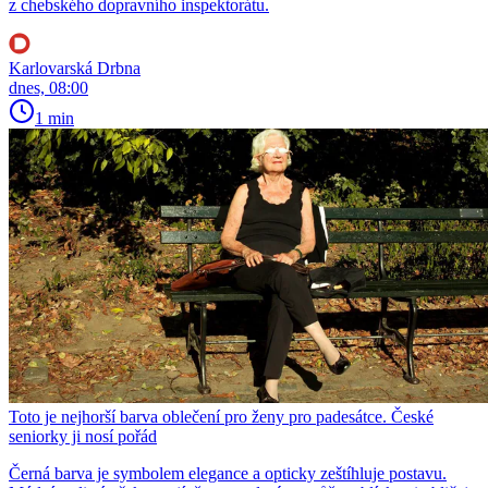
z chebského dopravního inspektorátu.
Karlovarská Drbna
dnes, 08:00
1 min
Toto je nejhorší barva oblečení pro ženy pro padesátce. České
seniorky ji nosí pořád
Černá barva je symbolem elegance a opticky zeštíhluje postavu.