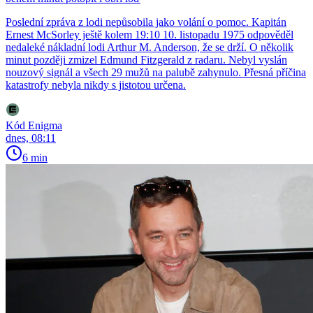
Poslední zpráva z lodi nepůsobila jako volání o pomoc. Kapitán
Ernest McSorley ještě kolem 19:10 10. listopadu 1975 odpověděl
nedaleké nákladní lodi Arthur M. Anderson, že se drží. O několik
minut později zmizel Edmund Fitzgerald z radaru. Nebyl vyslán
nouzový signál a všech 29 mužů na palubě zahynulo. Přesná příčina
katastrofy nebyla nikdy s jistotou určena.
Kód Enigma
dnes, 08:11
6 min