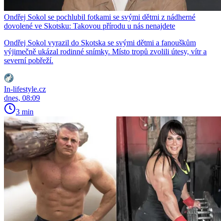
Ondřej Sokol se pochlubil fotkami se svými dětmi z nádherné
dovolené ve Skotsku: Takovou přírodu u nás nenajdete
Ondřej Sokol vyrazil do Skotska se svými dětmi a fanouškům
výjimečně ukázal rodinné snímky. Místo tropů zvolili útesy, vítr a
severní pobřeží.
In-lifestyle.cz
dnes, 08:09
3 min