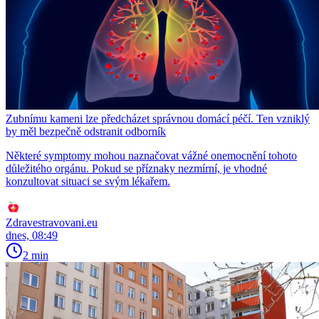
Zubnímu kameni lze předcházet správnou domácí péčí. Ten vzniklý
by měl bezpečně odstranit odborník
Některé symptomy mohou naznačovat vážné onemocnění tohoto
důležitého orgánu. Pokud se příznaky nezmírní, je vhodné
konzultovat situaci se svým lékařem.
Zdravestravovani.eu
dnes, 08:49
2 min