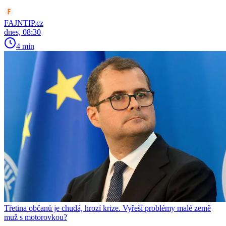
FAJNTIP.cz
dnes, 08:30
4 min
Třetina občanů je chudá, hrozí krize. Vyřeší problémy malé země
muž s motorovkou?