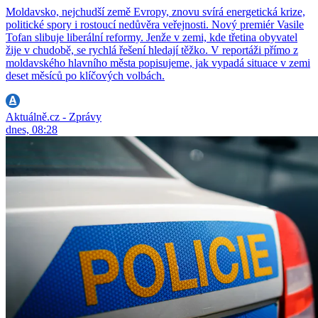
Moldavsko, nejchudší země Evropy, znovu svírá energetická krize,
politické spory i rostoucí nedůvěra veřejnosti. Nový premiér Vasile
Tofan slibuje liberální reformy. Jenže v zemi, kde třetina obyvatel
žije v chudobě, se rychlá řešení hledají těžko. V reportáži přímo z
moldavského hlavního města popisujeme, jak vypadá situace v zemi
deset měsíců po klíčových volbách.
Aktuálně.cz - Zprávy
dnes, 08:28