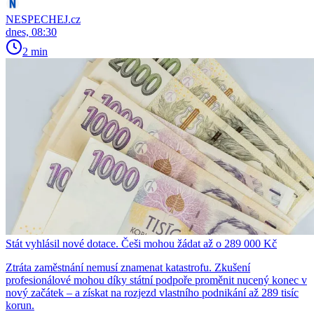
NESPECHEJ.cz
dnes, 08:30
2 min
Stát vyhlásil nové dotace. Češi mohou žádat až o 289 000 Kč
Ztráta zaměstnání nemusí znamenat katastrofu. Zkušení
profesionálové mohou díky státní podpoře proměnit nucený konec v
nový začátek – a získat na rozjezd vlastního podnikání až 289 tisíc
korun.