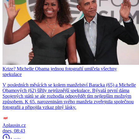
Krize? Michelle Obama jednou fotografií umlčela všechny
spekulace
V posledních měsících se kolem manželství Baracka (65) a Michelle
Obamových (62) šířily nejrůznější spekulace. Bývalá první dáma
Spojených států se ale rozhodla odpovědět tím nejlepším možným
způsobem. K 65. narozeninám svého manžela zveřejnila společnou
fotografii a připojila vzkaz plný lásky.
Aplausin.cz
dnes, 08:43