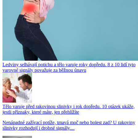
Ledviny selhávají potichu a tělo varuje roky dopředu. 8 z 10 lidí tyto
varovné signály považuje za běžnou únavu
Tělo varuje před rakovinou slinivky i rok dopředu. 10 otázek ukáže,
jestli příznaky, které máte, jen přehlížíte
Nenápadné zažívací potíže, tmavá moč nebo bolest zad? U rakoviny
slinivky rozhodují i drobné signály....