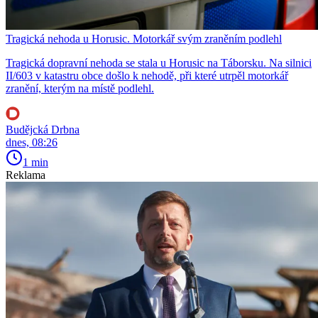
Tragická nehoda u Horusic. Motorkář svým zraněním podlehl
Tragická dopravní nehoda se stala u Horusic na Táborsku. Na silnici
II/603 v katastru obce došlo k nehodě, při které utrpěl motorkář
zranění, kterým na místě podlehl.
Budějcká Drbna
dnes, 08:26
1 min
Reklama