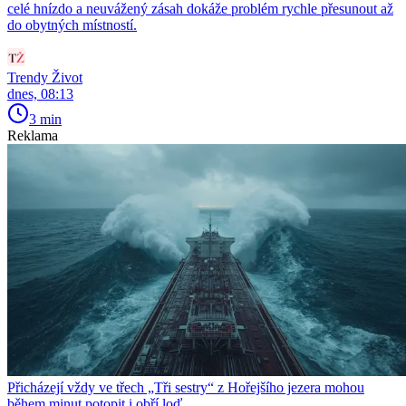
celé hnízdo a neuvážený zásah dokáže problém rychle přesunout až
do obytných místností.
Trendy Život
dnes, 08:13
3 min
Reklama
Přicházejí vždy ve třech „Tři sestry“ z Hořejšího jezera mohou
během minut potopit i obří loď