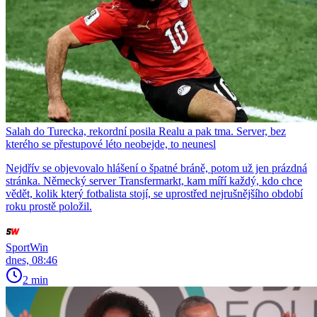
Salah do Turecka, rekordní posila Realu a pak tma. Server, bez
kterého se přestupové léto neobejde, to neunesl
Nejdřív se objevovalo hlášení o špatné bráně, potom už jen prázdná
stránka. Německý server Transfermarkt, kam míří každý, kdo chce
vědět, kolik který fotbalista stojí, se uprostřed nejrušnějšího období
roku prostě položil.
SportWin
dnes, 08:46
2 min