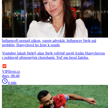
Influenceři neznají zákon, varuje advokát. Influencer Stejk má
problém, Hanychová ho žene k soudu
Youtuber Jakub Steklý alias Stejk veřejně spojil Agátu Hanychovou
s pohlavně přenosnými chorobami. Teď mu hrozí žaloba.
VIPživot.cz
dnes, 08:48
4 min