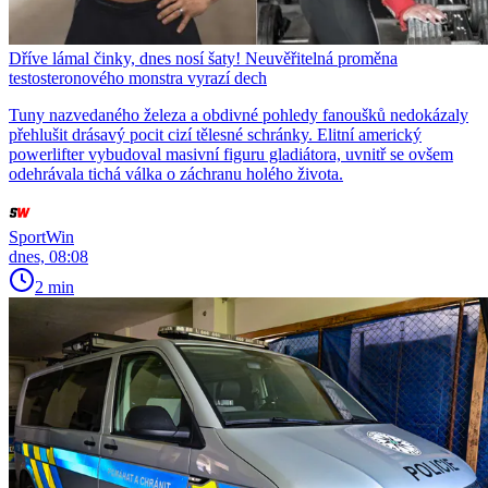
Dříve lámal činky, dnes nosí šaty! Neuvěřitelná proměna
testosteronového monstra vyrazí dech
Tuny nazvedaného železa a obdivné pohledy fanoušků nedokázaly
přehlušit drásavý pocit cizí tělesné schránky. Elitní americký
powerlifter vybudoval masivní figuru gladiátora, uvnitř se ovšem
odehrávala tichá válka o záchranu holého života.
SportWin
dnes, 08:08
2 min