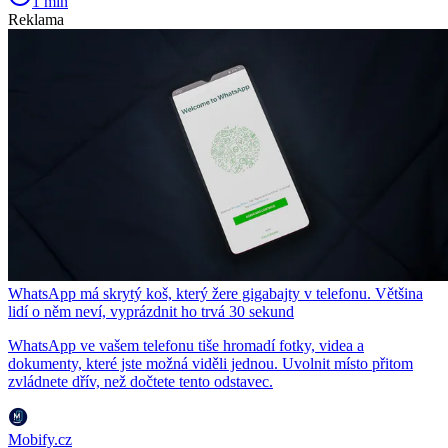
1 min
Reklama
WhatsApp má skrytý koš, který žere gigabajty v telefonu. Většina
lidí o něm neví, vyprázdnit ho trvá 30 sekund
WhatsApp ve vašem telefonu tiše hromadí fotky, videa a
dokumenty, které jste možná viděli jednou. Uvolnit místo přitom
zvládnete dřív, než dočtete tento odstavec.
Mobify.cz