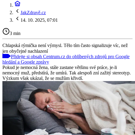
JakZdravě.cz
14. 10. 2025, 07:01
3 min
Chlapská rýmička není výmysl. Tělo tím často signalizuje víc, než
jen obyčejné nachlazení
Přidejte si obsah Centrum.cz do oblíbených zdrojů pro Google
hledání a Google zprávy
Pokud je nemocná žena, stále zastane většinu své práce, je-li
nemocný muž, předstírá, že umírá. Tak alespoň zní zažitý stereotyp.
Výzkum však ukázal, že se mužům křivdí.