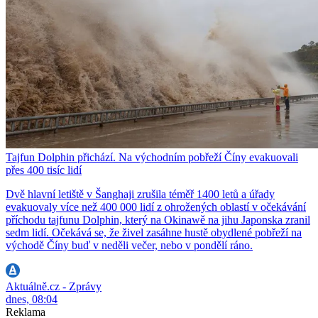
Tajfun Dolphin přichází. Na východním pobřeží Číny evakuovali
přes 400 tisíc lidí
Dvě hlavní letiště v Šanghaji zrušila téměř 1400 letů a úřady
evakuovaly více než 400 000 lidí z ohrožených oblastí v očekávání
příchodu tajfunu Dolphin, který na Okinawě na jihu Japonska zranil
sedm lidí. Očekává se, že živel zasáhne hustě obydlené pobřeží na
východě Číny buď v neděli večer, nebo v pondělí ráno.
Aktuálně.cz - Zprávy
dnes, 08:04
Reklama