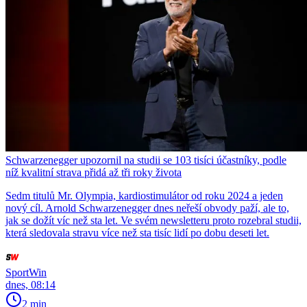
Schwarzenegger upozornil na studii se 103 tisíci účastníky, podle
níž kvalitní strava přidá až tři roky života
Sedm titulů Mr. Olympia, kardiostimulátor od roku 2024 a jeden
nový cíl. Arnold Schwarzenegger dnes neřeší obvody paží, ale to,
jak se dožít víc než sta let. Ve svém newsletteru proto rozebral studii,
která sledovala stravu více než sta tisíc lidí po dobu deseti let.
SportWin
dnes, 08:14
2 min