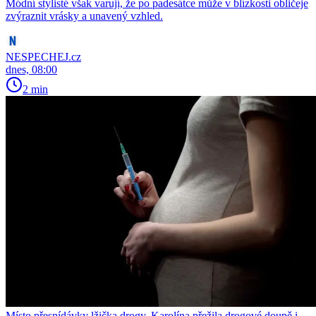
Módní stylisté však varují, že po padesátce může v blízkosti obličeje
zvýraznit vrásky a unavený vzhled.
NESPECHEJ.cz
dnes, 08:00
2 min
Místo přesnídávky lžička drogy. Karolína přežila drogové doupě i