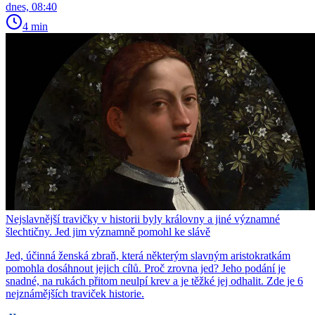
dnes, 08:40
4 min
Nejslavnější travičky v historii byly královny a jiné významné
šlechtičny. Jed jim významně pomohl ke slávě
Jed, účinná ženská zbraň, která některým slavným aristokratkám
pomohla dosáhnout jejich cílů. Proč zrovna jed? Jeho podání je
snadné, na rukách přitom neulpí krev a je těžké jej odhalit. Zde je 6
nejznámějších traviček historie.