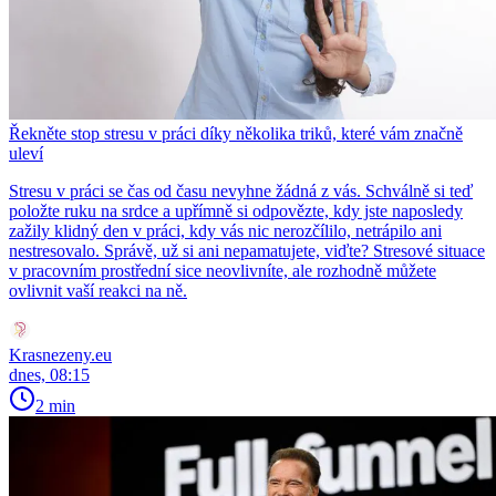
Řekněte stop stresu v práci díky několika triků, které vám značně
uleví
Stresu v práci se čas od času nevyhne žádná z vás. Schválně si teď
položte ruku na srdce a upřímně si odpovězte, kdy jste naposledy
zažily klidný den v práci, kdy vás nic nerozčílilo, netrápilo ani
nestresovalo. Správě, už si ani nepamatujete, viďte? Stresové situace
v pracovním prostřední sice neovlivníte, ale rozhodně můžete
ovlivnit vaší reakci na ně.
Krasnezeny.eu
dnes, 08:15
2 min