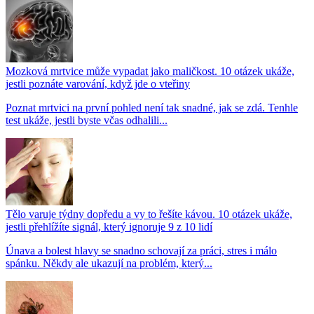
Mozková mrtvice může vypadat jako maličkost. 10 otázek ukáže,
jestli poznáte varování, když jde o vteřiny
Poznat mrtvici na první pohled není tak snadné, jak se zdá. Tenhle
test ukáže, jestli byste včas odhalili...
Tělo varuje týdny dopředu a vy to řešíte kávou. 10 otázek ukáže,
jestli přehlížíte signál, který ignoruje 9 z 10 lidí
Únava a bolest hlavy se snadno schovají za práci, stres i málo
spánku. Někdy ale ukazují na problém, který...