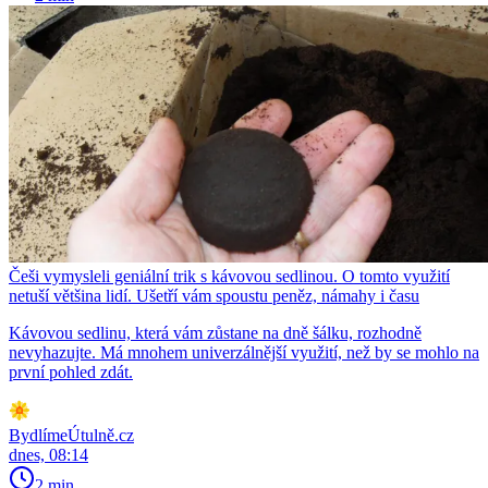
Češi vymysleli geniální trik s kávovou sedlinou. O tomto využití
netuší většina lidí. Ušetří vám spoustu peněz, námahy i času
Kávovou sedlinu, která vám zůstane na dně šálku, rozhodně
nevyhazujte. Má mnohem univerzálnější využití, než by se mohlo na
první pohled zdát.
BydlímeÚtulně.cz
dnes, 08:14
2 min