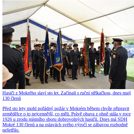
Hasiči z Mokrého slaví sto let. Začínali s ruční stříkačkou, dnes mají
130 členů
Před sto lety mohl pořádný požár v Mokrém během chvíle připravit
zemědělce o to nejcennější, co měli. Právě obava z ohně stála v roce
1926 u zrodu místního sboru dobrovolných hasičů. Dnes má SDH
Mokré 130 členů a na oslavách svého výročí se zábavou rozhodně
nešetřilo.