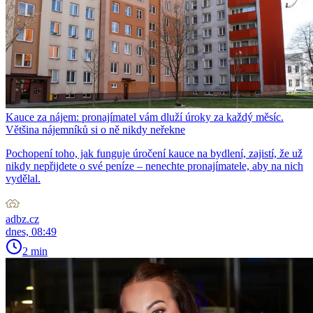
Kauce za nájem: pronajímatel vám dluží úroky za každý měsíc.
Většina nájemníků si o ně nikdy neřekne
Pochopení toho, jak funguje úročení kauce na bydlení, zajistí, že už
nikdy nepřijdete o své peníze – nenechte pronajímatele, aby na nich
vydělal.
adbz.cz
dnes, 08:49
2 min