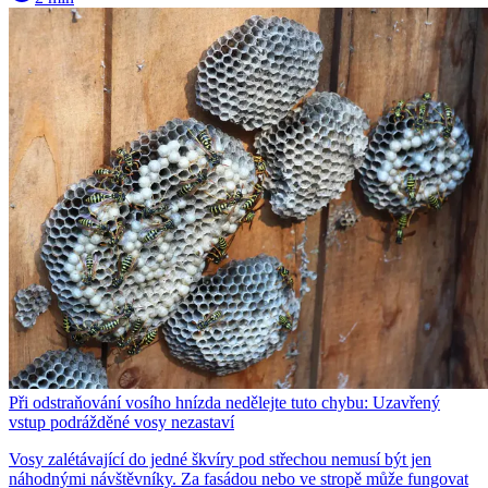
Při odstraňování vosího hnízda nedělejte tuto chybu: Uzavřený
vstup podrážděné vosy nezastaví
Vosy zalétávající do jedné škvíry pod střechou nemusí být jen
náhodnými návštěvníky. Za fasádou nebo ve stropě může fungovat