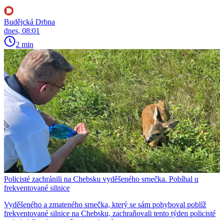
Budějcká Drbna
dnes, 08:01
2 min
Policisté zachránili na Chebsku vyděšeného srnečka. Pobíhal u
frekventované silnice
Vyděšeného a zmateného srnečka, který se sám pohyboval poblíž
frekventované silnice na Chebsku, zachraňovali tento týden policisté