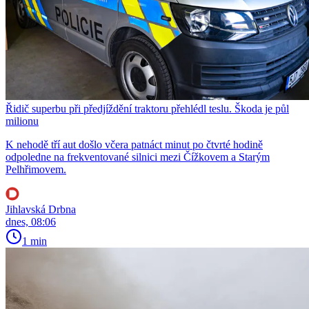
Řidič superbu při předjíždění traktoru přehlédl teslu. Škoda je půl
milionu
K nehodě tří aut došlo včera patnáct minut po čtvrté hodině
odpoledne na frekventované silnici mezi Čížkovem a Starým
Pelhřimovem.
Jihlavská Drbna
dnes, 08:06
1 min