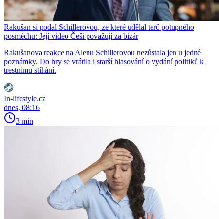
Rakušan si podal Schillerovou, ze které udělal terč potupného
posměchu: Její video Češi považují za bizár
Rakušanova reakce na Alenu Schillerovou nezůstala jen u jedné
poznámky. Do hry se vrátila i starší hlasování o vydání politiků k
trestnímu stíhání.
In-lifestyle.cz
dnes, 08:16
3 min