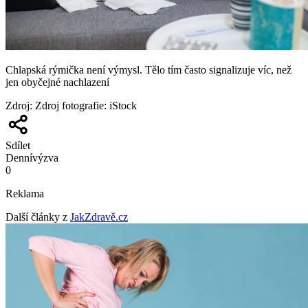
Chlapská rýmička není výmysl. Tělo tím často signalizuje víc, než
jen obyčejné nachlazení
Zdroj
:
Zdroj fotografie: iStock
Sdílet
Denní
výzva
0
Reklama
Další články z
JakZdravě.cz