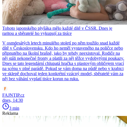
Tohoto japonského plyšáka mělo každé dítě v ČSSR. Dnes je
raritou a sběratelé ho vykupují za tisíce
V osmdesátých letech minulého století po něm toužilo snad každé
dítě v Československu. Kdo ho neměl vystaveného na poličce nebo
připnutého na školní brašně, jako by tehdy neexistoval. Rodiče na
něj stáli nekonečné fronty a platili za něj těžce vydobytými poukazy.
Dnes se tato legendární chlupatá hračka s plastovým obličejem vrací
na scénu v plné parádě. Pokud se vám doma na půdě nebo v krabici
ve sklepě dochoval jeden konkrétní vzácný model, sběratelé vám za
něj bez váhání vyplatí tisíce korun na ruku.
FAJNTIP.cz
dnes, 14:30
3 min
Reklama