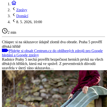
Zprávy
Domácí
8. 5. 2026, 10:00
2 min
Chlapec si na skluzavce údajně zlomil dva obratle. Praha 5 prověří
dětská hřiště
Přidejte si obsah Centrum.cz do oblíbených zdrojů pro Google
hledání a Google zprávy
Radnice Prahy 5 nechá prověřit bezpečnost herních prvků na všech
dětských hřištích, která má ve správě. Z preventivních důvodů
uzavřela v úterý ráno skluzavku…