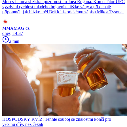
Moses Itauma si získal pozornost i u Joea Rogana. Komentátor UFC
vyzdvihl rychlost mladého bojovníka těžké váhy a při debatě
připomněl, jak blízko měl Brit k historickému zápisu Mikea Tysona.
MMAMAG.cz
dnes, 14:37
2 min
HOSPODSKÝ KVÍZ: Tenhle souboj se znalostmi končí pro
většinu dřív, než čekali