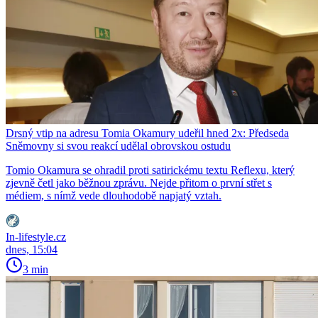
Drsný vtip na adresu Tomia Okamury udeřil hned 2x: Předseda
Sněmovny si svou reakcí udělal obrovskou ostudu
Tomio Okamura se ohradil proti satirickému textu Reflexu, který
zjevně četl jako běžnou zprávu. Nejde přitom o první střet s
médiem, s nímž vede dlouhodobě napjatý vztah.
In-lifestyle.cz
dnes, 15:04
3 min