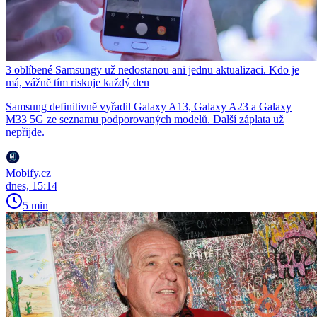
3 oblíbené Samsungy už nedostanou ani jednu aktualizaci. Kdo je
má, vážně tím riskuje každý den
Samsung definitivně vyřadil Galaxy A13, Galaxy A23 a Galaxy
M33 5G ze seznamu podporovaných modelů. Další záplata už
nepřijde.
Mobify.cz
dnes, 15:14
5 min