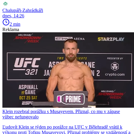
Chalupáři-Zahrádkáři
dnes, 14:26
2 min
Reklama
Klein rozebral porážku s Musayevem. Přiznal, co mu v zápase
vůbec nefungovalo
Ľudovít Klein se týden po porážce na UFC v Bělehradě vrátil k
výkonu proti Tofiqu Musayevovi. Přiznal problémy se vzdáleností a