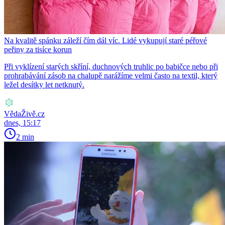
Na kvalitě spánku záleží čím dál víc. Lidé vykupují staré péřové
peřiny za tisíce korun
Při vyklízení starých skříní, duchnových truhlic po babičce nebo při
prohrabávání zásob na chalupě narážíme velmi často na textil, který
ležel desítky let netknutý.
VědaŽivě.cz
dnes, 15:17
2 min