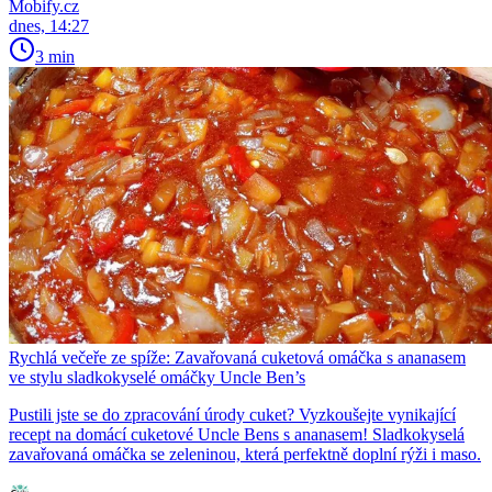
Mobify.cz
dnes, 14:27
3 min
Rychlá večeře ze spíže: Zavařovaná cuketová omáčka s ananasem
ve stylu sladkokyselé omáčky Uncle Ben’s
Pustili jste se do zpracování úrody cuket? Vyzkoušejte vynikající
recept na domácí cuketové Uncle Bens s ananasem! Sladkokyselá
zavařovaná omáčka se zeleninou, která perfektně doplní rýži i maso.