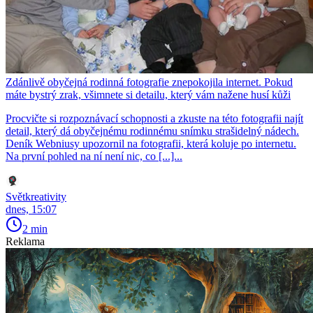
Zdánlivě obyčejná rodinná fotografie znepokojila internet. Pokud
máte bystrý zrak, všimnete si detailu, který vám nažene husí kůži
Procvičte si rozpoznávací schopnosti a zkuste na této fotografii najít
detail, který dá obyčejnému rodinnému snímku strašidelný nádech.
Deník Webniusy upozornil na fotografii, která koluje po internetu.
Na první pohled na ní není nic, co [...]...
Světkreativity
dnes, 15:07
2 min
Reklama