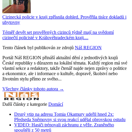
Cizinecká policie v kraji zpřísnila dohled. Prověřila tisíce dokladů i
ubytovny
Téměř devět set prověřených cizinců týdně mají na svědomí
cizinečtí policisté v Královéhradeckém kraji....
Tento článek byl publikován ze zdrojů
Náš REGION
Portál Náš REGION přináší aktuální dění z jednotlivých krajů
České republiky s důrazem na lokální témata. Každý region má své
vlastní sekce a redaktory, takže čtenář najde nejen zprávy o politice
a ekonomice, ale i informace o kultuře, dopravě, školství nebo
životním stylu přímo ze svého...
Všechny články tohoto autora →
Další články z kategorie
Domácí
Drsný vtip na adresu Tomia Okamury udeřil hned 2x:
Předseda Sněmovny si svou reakcí udělal obrovskou ostudu
VIDEO: Hasiči trénovali záchranu z věže. Zraněného
spouštěli z 50 metrů