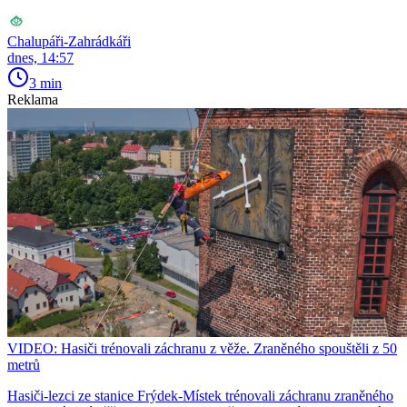
Chalupáři-Zahrádkáři
dnes, 14:57
3 min
Reklama
VIDEO: Hasiči trénovali záchranu z věže. Zraněného spouštěli z 50
metrů
Hasiči-lezci ze stanice Frýdek-Místek trénovali záchranu zraněného