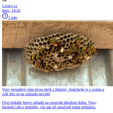
Cooky.cz
dnes, 14:26
3 min
Vosy nesnášejí vůni dvou olejů z lékárny. Smíchejte je s octem a
celé léto se na zahradu nevrátí
Ocet dokáže hmyz odradit na opravdu dlouhou dobu. Vosy,
hledající něco dobrého, vás tak už zaručeně trápit nebudou.