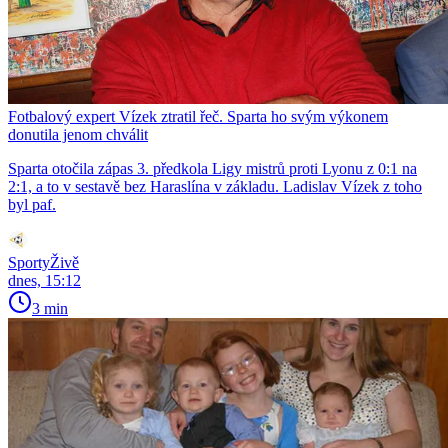
Fotbalový expert Vízek ztratil řeč. Sparta ho svým výkonem
donutila jenom chválit
Sparta otočila zápas 3. předkola Ligy mistrů proti Lyonu z 0:1 na
2:1, a to v sestavě bez Haraslína v základu. Ladislav Vízek z toho
byl paf.
SportyŽivě
dnes, 15:12
3 min