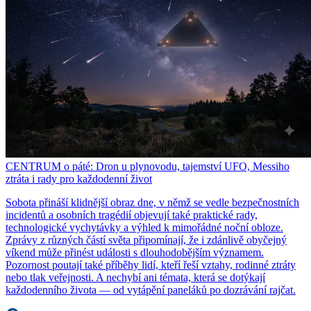
CENTRUM o páté: Dron u plynovodu, tajemství UFO, Messiho
ztráta i rady pro každodenní život
Sobota přináší klidnější obraz dne, v němž se vedle bezpečnostních
incidentů a osobních tragédií objevují také praktické rady,
technologické vychytávky a výhled k mimořádné noční obloze.
Zprávy z různých částí světa připomínají, že i zdánlivě obyčejný
víkend může přinést události s dlouhodobějším významem.
Pozornost poutají také příběhy lidí, kteří řeší vztahy, rodinné ztráty
nebo tlak veřejnosti. A nechybí ani témata, která se dotýkají
každodenního života — od vytápění paneláků po dozrávání rajčat.