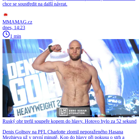
chce se soustředit na další návrat.
MMAMAG.cz
dnes, 14:23
1 min
Ruský obr trefil soupeře kopem do hlavy. Hotovo bylo za 52 sekund
Denis Goltsov na PFL Charlotte zlomil neporaženého Hasana
Mezhieva už v první minutě. Kop do hlavy při pokusu o strh a