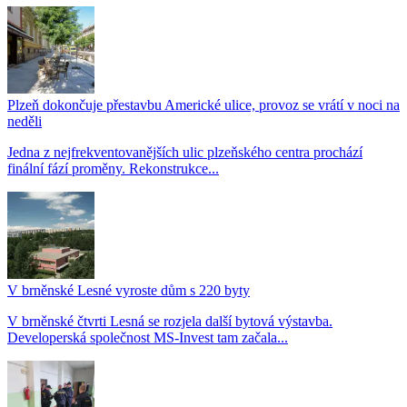
Plzeň dokončuje přestavbu Americké ulice, provoz se vrátí v noci na
neděli
Jedna z nejfrekventovanějších ulic plzeňského centra prochází
finální fází proměny. Rekonstrukce...
V brněnské Lesné vyroste dům s 220 byty
V brněnské čtvrti Lesná se rozjela další bytová výstavba.
Developerská společnost MS-Invest tam začala...