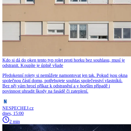
Kdo si dá do oken tento typ rolet proti horku bez souhlasu, musí je
odstranit. Koupíte je úplně všude
Předokenní rolety si nemůžete namontovat jen tak. Pokud jsou okna
společnou částí domu, potřebujete souhlas společenství vlastníků.
Bez něj vám hrozí příkaz k odstranění a v horším případě i
povinnost uhradit škody na fasádě či zateplení.
NESPECHEJ.cz
dnes, 15:00
2 min