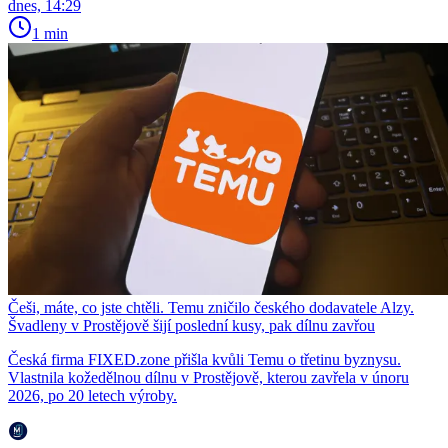
dnes, 14:29
1 min
Češi, máte, co jste chtěli. Temu zničilo českého dodavatele Alzy.
Švadleny v Prostějově šijí poslední kusy, pak dílnu zavřou
Česká firma FIXED.zone přišla kvůli Temu o třetinu byznysu.
Vlastnila kožedělnou dílnu v Prostějově, kterou zavřela v únoru
2026, po 20 letech výroby.