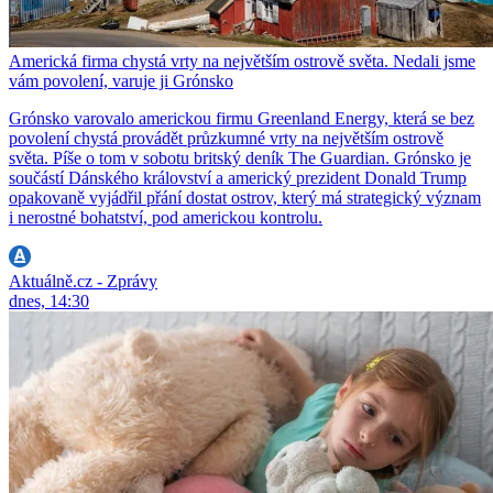
Americká firma chystá vrty na největším ostrově světa. Nedali jsme
vám povolení, varuje ji Grónsko
Grónsko varovalo americkou firmu Greenland Energy, která se bez
povolení chystá provádět průzkumné vrty na největším ostrově
světa. Píše o tom v sobotu britský deník The Guardian. Grónsko je
součástí Dánského království a americký prezident Donald Trump
opakovaně vyjádřil přání dostat ostrov, který má strategický význam
i nerostné bohatství, pod americkou kontrolu.
Aktuálně.cz - Zprávy
dnes, 14:30