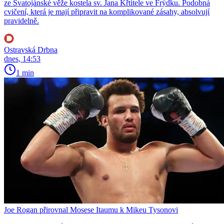
ze Svatojánské věže kostela sv. Jana Křtitele ve Frýdku. Podobná
cvičení, která je mají připravit na komplikované zásahy, absolvují
pravidelně.
Ostravská Drbna
dnes, 14:53
1 min
Joe Rogan přirovnal Mosese Itaumu k Mikeu Tysonovi