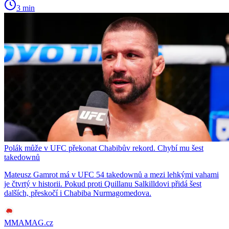
3 min
Polák může v UFC překonat Chabibův rekord. Chybí mu šest
takedownů
Mateusz Gamrot má v UFC 54 takedownů a mezi lehkými vahami
je čtvrtý v historii. Pokud proti Quillanu Salkilldovi přidá šest
dalších, přeskočí i Chabiba Nurmagomedova.
MMAMAG.cz