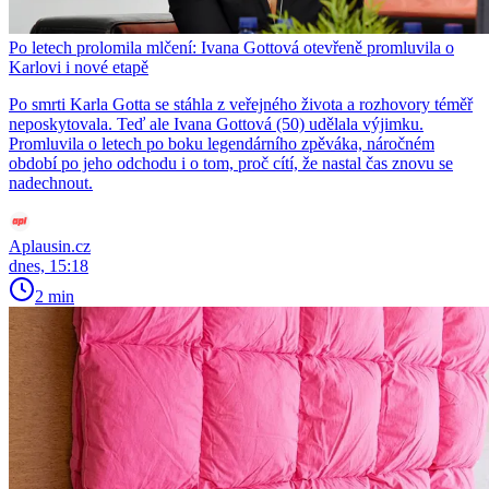
Po letech prolomila mlčení: Ivana Gottová otevřeně promluvila o
Karlovi i nové etapě
Po smrti Karla Gotta se stáhla z veřejného života a rozhovory téměř
neposkytovala. Teď ale Ivana Gottová (50) udělala výjimku.
Promluvila o letech po boku legendárního zpěváka, náročném
období po jeho odchodu i o tom, proč cítí, že nastal čas znovu se
nadechnout.
Aplausin.cz
dnes, 15:18
2 min