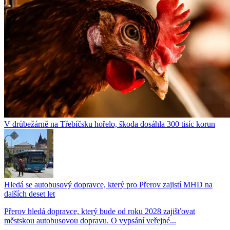
V drůbežárně na Třebíčsku hořelo, škoda dosáhla 300 tisíc korun
Hledá se autobusový dopravce, který pro Přerov zajistí MHD na
dalších deset let
Přerov hledá dopravce, který bude od roku 2028 zajišťovat
městskou autobusovou dopravu. O vypsání veřejné...