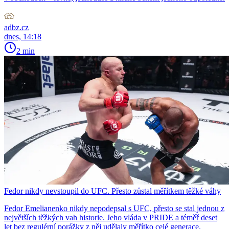
adbz.cz
dnes, 14:18
2 min
Fedor nikdy nevstoupil do UFC. Přesto zůstal měřítkem těžké váhy
Fedor Emelianenko nikdy nepodepsal s UFC, přesto se stal jednou z
největších těžkých vah historie. Jeho vláda v PRIDE a téměř deset
let bez regulérní porážky z něj udělaly měřítko celé generace.