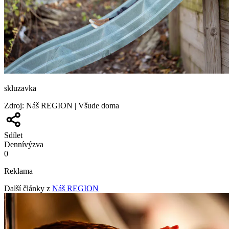
skluzavka
Zdroj
:
Náš REGION | Všude doma
Sdílet
Denní
výzva
0
Reklama
Další články z
Náš REGION