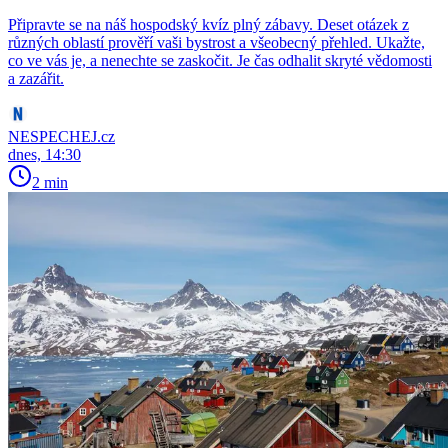
Připravte se na náš hospodský kvíz plný zábavy. Deset otázek z
různých oblastí prověří vaši bystrost a všeobecný přehled. Ukažte,
co ve vás je, a nenechte se zaskočit. Je čas odhalit skryté vědomosti
a zazářit.
NESPECHEJ.cz
dnes, 14:30
2 min