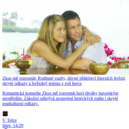
Zkus mě rozesmát: Rodinné vazby, dávné přátelství hlavních hvězd,
skryté odkazy a hvězdný tenista v roli herce
Romantická komedie Zkus mě rozesmát baví diváky havajským
prostředím. Zákulisí odkrývá propojení hereckých rodin i skryté
popkulturní odkazy.
V Telce
dnes, 14:29