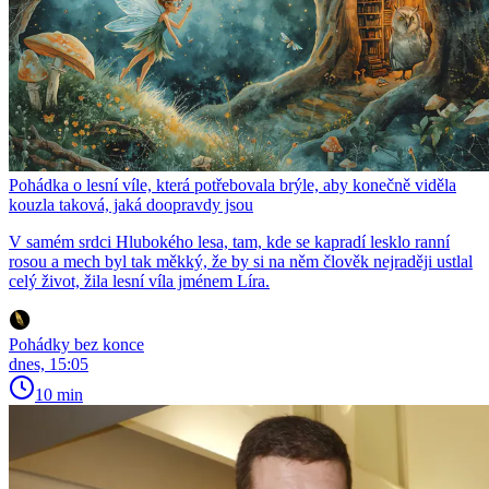
Pohádka o lesní víle, která potřebovala brýle, aby konečně viděla
kouzla taková, jaká doopravdy jsou
V samém srdci Hlubokého lesa, tam, kde se kapradí lesklo ranní
rosou a mech byl tak měkký, že by si na něm člověk nejraději ustlal
celý život, žila lesní víla jménem Líra.
Pohádky bez konce
dnes, 15:05
10 min