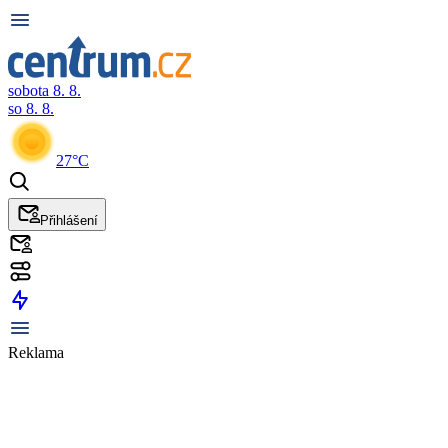
sobota 8. 8.
so 8. 8.
27°C
Přihlášení
Reklama