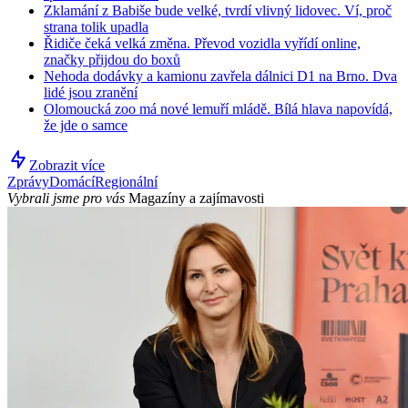
Zklamání z Babiše bude velké, tvrdí vlivný lidovec. Ví, proč
strana tolik upadla
Řidiče čeká velká změna. Převod vozidla vyřídí online,
značky přijdou do boxů
Nehoda dodávky a kamionu zavřela dálnici D1 na Brno. Dva
lidé jsou zranění
Olomoucká zoo má nové lemuří mládě. Bílá hlava napovídá,
že jde o samce
Zobrazit více
Zprávy
Domácí
Regionální
Vybrali jsme pro vás
Magazíny a zajímavosti