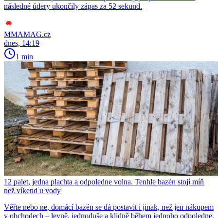
následné údery ukončily zápas za 52 sekund.
MMAMAG.cz
dnes, 14:19
1 min
12 palet, jedna plachta a odpoledne volna. Tenhle bazén stojí míň
než víkend u vody
Věřte nebo ne, domácí bazén se dá postavit i jinak, než jen nákupem
v obchodech – levně, jednoduše a klidně během jednoho odpoledne.