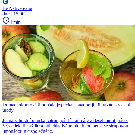
Be Native extra
dnes, 15:00
4 min
Domácí okurková limonáda je pecka a snadno ji připravíte z vlastní
úrody
Jedna zahradní okurka, citron, pár lístků máty a deset minut práce.
Výsledek: litr až litr a půl chladivého pití, které nemá se sirupovou
limonádou nic společného.