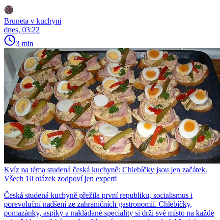
Bruneta v kuchyni
dnes, 03:22
3 min
Kvíz na téma studená česká kuchyně: Chlebíčky jsou jen začátek.
Všech 10 otázek zodpoví jen experti
Česká studená kuchyně přežila první republiku, socialismus i
porevoluční nadšení ze zahraničních gastronomií. Chlebíčky,
pomazánky, aspiky a nakládané speciality si drží své místo na každé