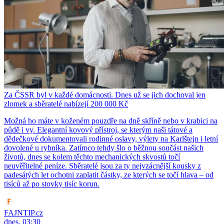
Za ČSSR byl v každé domácnosti. Dnes už se jich dochoval jen
zlomek a sběratelé nabízejí 200 000 Kč
Možná ho máte v koženém pouzdře na dně skříně nebo v krabici na
půdě i vy. Elegantní kovový přístroj, se kterým naši tátové a
dědečkové dokumentovali rodinné oslavy, výlety na Karlštejn i letní
dovolené u rybníka. Zatímco tehdy šlo o běžnou součást našich
životů, dnes se kolem těchto mechanických skvostů točí
neuvěřitelné peníze. Sběratelé jsou za ty nejvzácnější kousky z
padesátých let ochotni zaplatit částky, ze kterých se točí hlava – od
tisíců až po stovky tisíc korun.
FAJNTIP.cz
dnes, 03:30