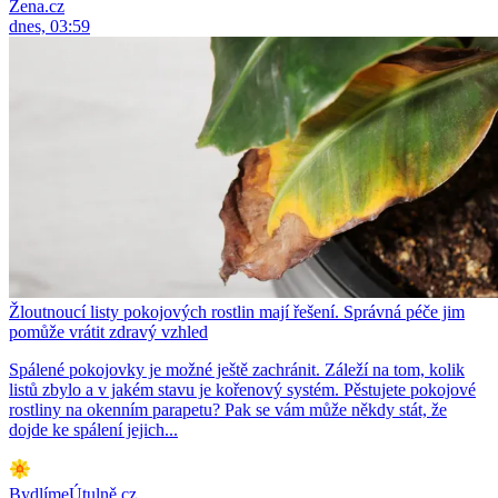
Žena.cz
dnes, 03:59
Žloutnoucí listy pokojových rostlin mají řešení. Správná péče jim
pomůže vrátit zdravý vzhled
Spálené pokojovky je možné ještě zachránit. Záleží na tom, kolik
listů zbylo a v jakém stavu je kořenový systém. Pěstujete pokojové
rostliny na okenním parapetu? Pak se vám může někdy stát, že
dojde ke spálení jejich...
BydlímeÚtulně.cz