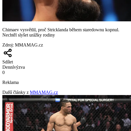
Chimaev vysvětlil, proč Stricklanda během staredownu kopnul.
Nechtěl slyšet urážky rodiny
Zdroj
:
MMAMAG.cz
Sdílet
Denní
výzva
0
Reklama
Další články z
MMAMAG.cz