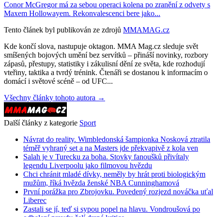
Conor McGregor má za sebou operaci kolena po zranění z odvety s
Maxem Hollowayem. Rekonvalescenci bere jako...
Tento článek byl publikován ze zdrojů
MMAMAG.cz
Kde končí slova, nastupuje oktagon. MMA Mag.cz sleduje svět
smíšených bojových umění bez servítků – přináší novinky, rozbory
zápasů, přestupy, statistiky i zákulisní dění ze světa, kde rozhodují
vteřiny, taktika a tvrdý trénink. Čtenáři se dostanou k informacím o
domácí i světové scéně – od UFC...
Všechny články tohoto autora →
Další články z kategorie
Sport
Návrat do reality. Wimbledonská šampionka Nosková ztratila
téměř vyhraný set a na Masters jde překvapivě z kola ven
Salah je v Turecku za boha. Stovky fanoušků přivítaly
legendu Liverpoolu jako filmovou hvězdu
Chci chránit mladé dívky, neměly by hrát proti biologickým
mužům, říká hvězda ženské NBA Cunninghamová
První porážka pro Zbrojovku. Povedený rozjezd nováčka uťal
Liberec
Zastali se jí, teď si sypou popel na hlavu. Vondroušová po