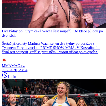
Dva týdny po Furym čeká Wacha šest soupeřů. Do klece půjdou po
dvojicích
Šestačtyřicetiletý Mariusz Wach se jen dva týdny po porážce s
Tysonem Furym vrací do PRIME SHOW MMA. V Koszalinu ho
čeká šest soupeřů, kteří se proti němu budou střídat po dvojicích.
MMAMAG.cz
7. 8. 2026, 23:34
1 min