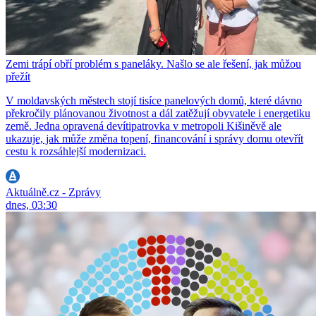
Zemi trápí obří problém s paneláky. Našlo se ale řešení, jak můžou
přežít
V moldavských městech stojí tisíce panelových domů, které dávno
překročily plánovanou životnost a dál zatěžují obyvatele i energetiku
země. Jedna opravená devítipatrovka v metropoli Kišiněvě ale
ukazuje, jak může změna topení, financování i správy domu otevřít
cestu k rozsáhlejší modernizaci.
Aktuálně.cz - Zprávy
dnes, 03:30