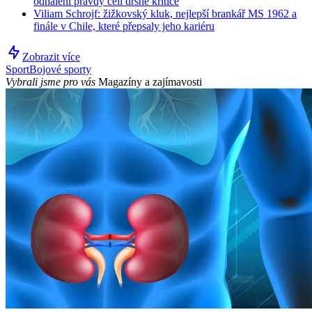
odhalení pravdy čelí drsné kritice
Viliam Schrojf: žižkovský kluk, nejlepší brankář MS 1962 a
finále v Chile, které přepsaly jeho kariéru
Zobrazit více
Sport
Bojové sporty
Vybrali jsme pro vás
Magazíny a zajímavosti