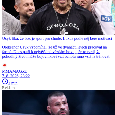
Usyk říká, že box je sport pro chudé. Luxus podle něj bere motivaci
Oleksandr Usyk vzpomínal, že už ve dvanácti letech pracoval na
farmě. Dnes patří k největším hvězdám boxu, přesto tvrdí, že
pohodlný život může bojovníkovi vzít ochotu ráno vstát a trénovat.
MMAMAG.cz
7. 8. 2026, 23:22
2 min
Reklama