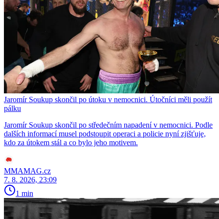
Jaromír Soukup skončil po útoku v nemocnici. Útočníci měli použít
pálku
Jaromír Soukup skončil po středečním napadení v nemocnici. Podle
dalších informací musel podstoupit operaci a policie nyní zjišťuje,
kdo za útokem stál a co bylo jeho motivem.
MMAMAG.cz
7. 8. 2026, 23:09
1 min