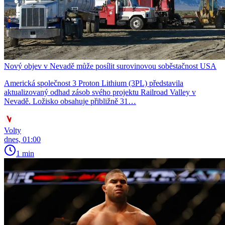
Nový objev v Nevadě může posílit surovinovou soběstačnost USA
Americká společnost 3 Proton Lithium (3PL) představila
aktualizovaný odhad zásob svého projektu Railroad Valley v
Nevadě. Ložisko obsahuje přibližně 31…
Volty
dnes, 01:00
1 min