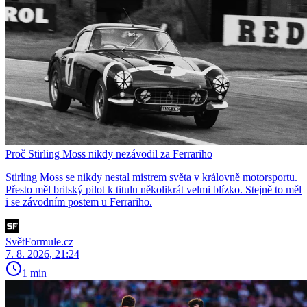
Proč Stirling Moss nikdy nezávodil za Ferrariho
Stirling Moss se nikdy nestal mistrem světa v královně motorsportu.
Přesto měl britský pilot k titulu několikrát velmi blízko. Stejně to měl
i se závodním postem u Ferrariho.
SvětFormule.cz
7. 8. 2026, 21:24
1 min