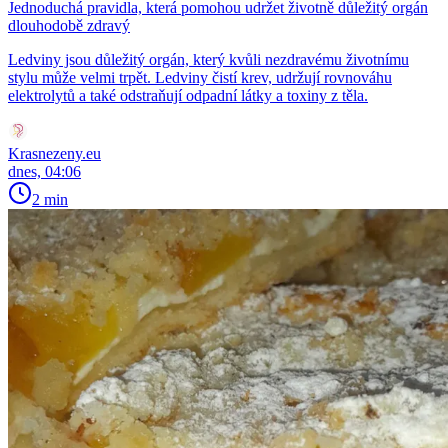
Jednoduchá pravidla, která pomohou udržet životně důležitý orgán
dlouhodobě zdravý
Ledviny jsou důležitý orgán, který kvůli nezdravému životnímu
stylu může velmi trpět. Ledviny čistí krev, udržují rovnováhu
elektrolytů a také odstraňují odpadní látky a toxiny z těla.
Krasnezeny.eu
dnes, 04:06
2 min