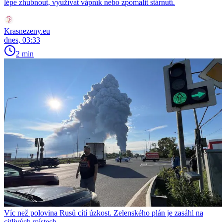
lépe zhubnout, využívat vápník nebo zpomalit stárnutí.
Krasnezeny.eu
dnes, 03:33
2 min
Víc než polovina Rusů cítí úzkost. Zelenského plán je zasáhl na
citlivých místech