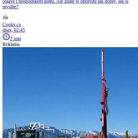
oslavě i hospodském pultu. Ale znáte je opravdu tak dobře, jak si
myslíte?
Cooky.cz
dnes, 02:45
2 min
Reklama