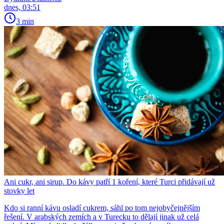
dnes, 03:51
3 min
Ani cukr, ani sirup. Do kávy patří 1 koření, které Turci přidávají už
stovky let
Kdo si ranní kávu osladí cukrem, sáhl po tom nejobyčejnějším
řešení. V arabských zemích a v Turecku to dělají jinak už celá