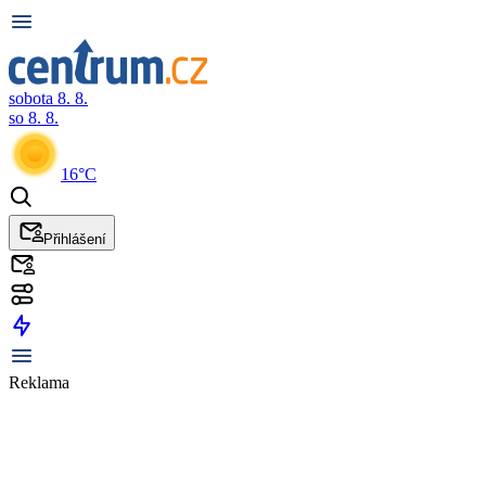
sobota 8. 8.
so 8. 8.
16°C
Přihlášení
Reklama