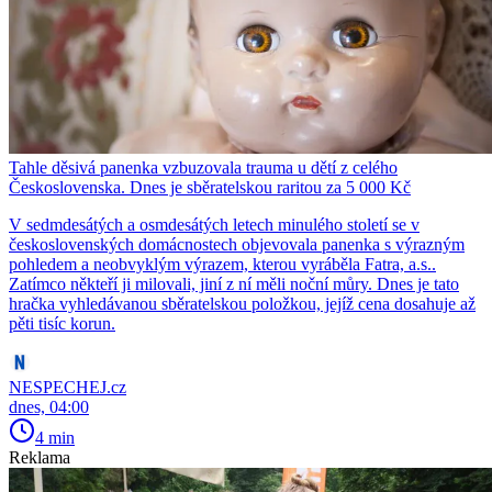
Tahle děsivá panenka vzbuzovala trauma u dětí z celého
Československa. Dnes je sběratelskou raritou za 5 000 Kč
V sedmdesátých a osmdesátých letech minulého století se v
československých domácnostech objevovala panenka s výrazným
pohledem a neobvyklým výrazem, kterou vyráběla Fatra, a.s..
Zatímco někteří ji milovali, jiní z ní měli noční můry. Dnes je tato
hračka vyhledávanou sběratelskou položkou, jejíž cena dosahuje až
pěti tisíc korun.
NESPECHEJ.cz
dnes, 04:00
4 min
Reklama