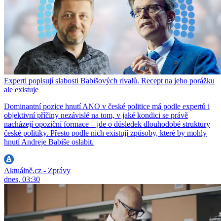
Experti popisují slabosti Babišových rivalů. Recept na jeho porážku
ale existuje
Dominantní pozice hnutí ANO v české politice má podle expertů i
objektivní příčiny nezávislé na tom, v jaké kondici se právě
nacházejí opoziční formace – jde o důsledek dlouhodobé struktury
české politiky. Přesto podle nich existují způsoby, které by mohly
hnutí Andreje Babiše oslabit.
Aktuálně.cz - Zprávy
dnes, 03:30