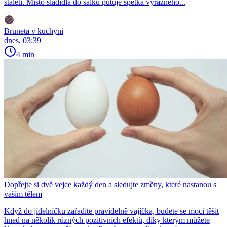
staletí. Místo sladidla do šálku putuje špetka výrazného...
Bruneta v kuchyni
dnes, 03:39
4 min
Dopřejte si dvě vejce každý den a sledujte změny, které nastanou s
vaším tělem
Když do jídelníčku zařadíte pravidelně vajíčka, budete se moci těšit
hned na několik různých pozitivních efektů, díky kterým můžete