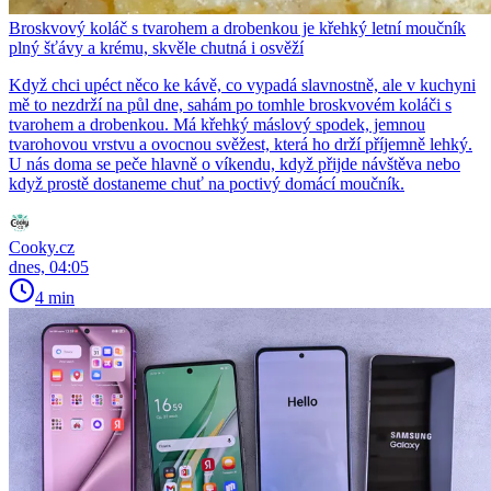
Broskvový koláč s tvarohem a drobenkou je křehký letní moučník
plný šťávy a krému, skvěle chutná i osvěží
Když chci upéct něco ke kávě, co vypadá slavnostně, ale v kuchyni
mě to nezdrží na půl dne, sahám po tomhle broskvovém koláči s
tvarohem a drobenkou. Má křehký máslový spodek, jemnou
tvarohovou vrstvu a ovocnou svěžest, která ho drží příjemně lehký.
U nás doma se peče hlavně o víkendu, když přijde návštěva nebo
když prostě dostaneme chuť na poctivý domácí moučník.
Cooky.cz
dnes, 04:05
4 min