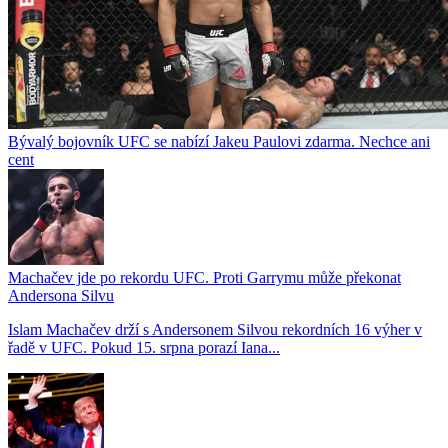
Bývalý bojovník UFC se nabízí Jakeu Paulovi zdarma. Nechce ani
cent
Machačev jde po rekordu UFC. Proti Garrymu může překonat
Andersona Silvu
Islam Machačev drží s Andersonem Silvou rekordních 16 výher v
řadě v UFC. Pokud 15. srpna porazí Iana...