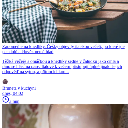
Zapomeňte na knedlíky. Češky objevily italskou večeři, po které jde
pas dolů a člověk nemá hlad
Těžká večeře s omáčkou a knedlíky sedne v žaludku jako cihla a
ráno se hlásí na pase. Italové k večeru přistupují úplně jinak. Jejich
odpověď na sytou, a přitom lehkou...
Bruneta v kuchyni
dnes, 04:02
3 min