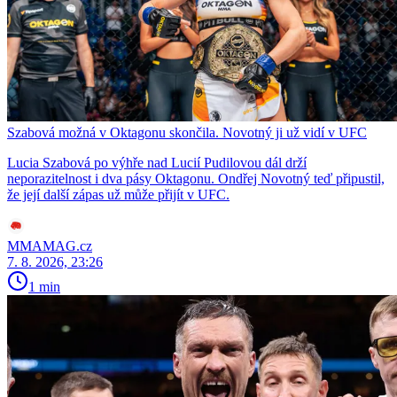
Szabová možná v Oktagonu skončila. Novotný ji už vidí v UFC
Lucia Szabová po výhře nad Lucií Pudilovou dál drží
neporazitelnost i dva pásy Oktagonu. Ondřej Novotný teď připustil,
že její další zápas už může přijít v UFC.
MMAMAG.cz
7. 8. 2026, 23:26
1 min