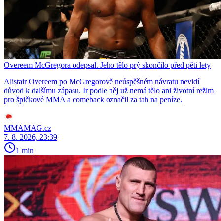
Overeem McGregora odepsal. Jeho tělo prý skončilo před pěti lety
Alistair Overeem po McGregorově neúspěšném návratu nevidí
důvod k dalšímu zápasu. Ir podle něj už nemá tělo ani životní režim
pro špičkové MMA a comeback označil za tah na peníze.
MMAMAG.cz
7. 8. 2026, 23:39
1 min