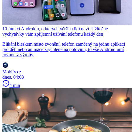
10 funkcí Androidu, o kterých většina lidí neví. Užitečné
vychytávky vám zpříjemní užívání telefonu každý den
Blikání bleskem místo zvonění, telefon zamčený na jednu aplikaci
pro děti nebo animace zrychlené na polovinu, to vše Android umí
rovnou z výroby.
Mobify.cz
dnes, 04:03
4 min