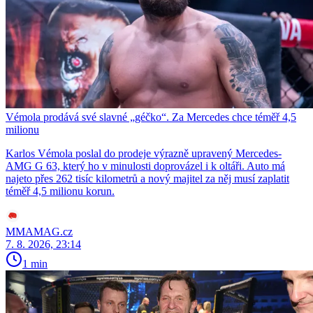
Vémola prodává své slavné „géčko“. Za Mercedes chce téměř 4,5
milionu
Karlos Vémola poslal do prodeje výrazně upravený Mercedes-
AMG G 63, který ho v minulosti doprovázel i k oltáři. Auto má
najeto přes 262 tisíc kilometrů a nový majitel za něj musí zaplatit
téměř 4,5 milionu korun.
MMAMAG.cz
7. 8. 2026, 23:14
1 min