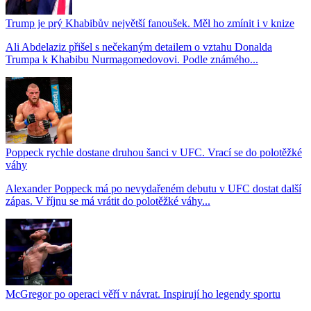
Trump je prý Khabibův největší fanoušek. Měl ho zmínit i v knize
Ali Abdelaziz přišel s nečekaným detailem o vztahu Donalda
Trumpa k Khabibu Nurmagomedovovi. Podle známého...
Poppeck rychle dostane druhou šanci v UFC. Vrací se do polotěžké
váhy
Alexander Poppeck má po nevydařeném debutu v UFC dostat další
zápas. V říjnu se má vrátit do polotěžké váhy...
McGregor po operaci věří v návrat. Inspirují ho legendy sportu