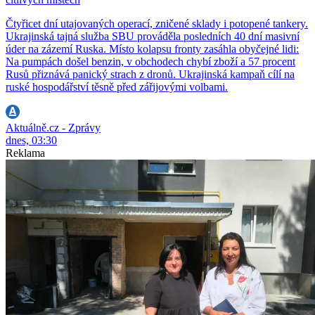
Čtyřicet dní utajovaných operací, zničené sklady i potopené tankery.
Ukrajinská tajná služba SBU prováděla posledních 40 dní masivní
úder na zázemí Ruska. Místo kolapsu fronty zasáhla obyčejné lidi:
Na pumpách došel benzin, v obchodech chybí zboží a 57 procent
Rusů přiznává panický strach z dronů. Ukrajinská kampaň cílí na
ruské hospodářství těsně před zářijovými volbami.
Aktuálně.cz - Zprávy
dnes, 03:30
Reklama