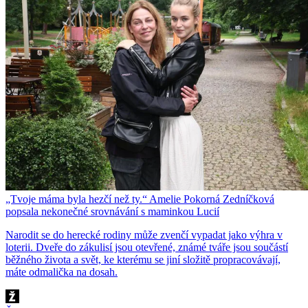
„Tvoje máma byla hezčí než ty.“ Amelie Pokorná Zedníčková
popsala nekonečné srovnávání s maminkou Lucií
Narodit se do herecké rodiny může zvenčí vypadat jako výhra v
loterii. Dveře do zákulisí jsou otevřené, známé tváře jsou součástí
běžného života a svět, ke kterému se jiní složitě propracovávají,
máte odmalička na dosah.