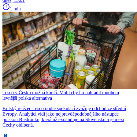
dnes, 15:01
1 min
Tesco v Česku možná končí. Mohla by ho nahradit mnohem
levnější polská alternativa
Britský řetězec Tesco podle spekulací zvažuje odchod ze střední
Evropy. Analytici vidí jako nejpravděpodobnějšího nástupce
polskou Biedronku, která už expanduje na Slovensku a je mezi
Čechy oblíbená.