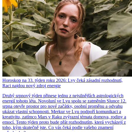
Horoskop na 33. týden roku 2026: Lvy čeká zásadní rozhodnutí,
Raci najdou nový zdroj energie
Druhý srpnový týden přinese jednu z nejsilnějších astrologických
energií tohoto léta. Novoluní ve Lvu spolu se zatměním Slunce 12.
srpna otevře prostor pro nové začátky, osobní proměnu a odvahu
ukázat vlastní schopnosti. Merkur ve Lvu podpoří komunikaci a
kreativitu, zatímco Mars v Raku zvýrazní témata domova, rodiny a
emocí. Tento týden proto bude přát rozhodnutím, která vycházejí z
toho, kým skutečně jste. Co vás čeká podle vašeho znamení