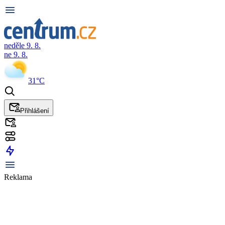
neděle 9. 8.
ne 9. 8.
31°C
Přihlášení
Reklama