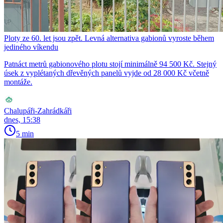
Ploty ze 60. let jsou zpět. Levná alternativa gabionů vyroste během
jediného víkendu
Patnáct metrů gabionového plotu stojí minimálně 94 500 Kč. Stejný
úsek z vyplétaných dřevěných panelů vyjde od 28 000 Kč včetně
montáže.
Chalupáři-Zahrádkáři
dnes, 15:38
5 min