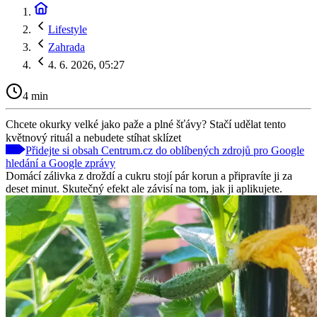
Lifestyle
Zahrada
4. 6. 2026, 05:27
4 min
Chcete okurky velké jako paže a plné šťávy? Stačí udělat tento
květnový rituál a nebudete stíhat sklízet
Přidejte si obsah Centrum.cz do oblíbených zdrojů pro Google
hledání a Google zprávy
Domácí zálivka z droždí a cukru stojí pár korun a připravíte ji za
deset minut. Skutečný efekt ale závisí na tom, jak ji aplikujete.