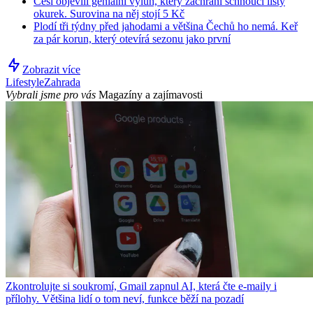
Češi objevili geniální výluh, který zachrání schnoucí listy
okurek. Surovina na něj stojí 5 Kč
Plodí tři týdny před jahodami a většina Čechů ho nemá. Keř
za pár korun, který otevírá sezonu jako první
Zobrazit více
Lifestyle
Zahrada
Vybrali jsme pro vás
Magazíny a zajímavosti
Zkontrolujte si soukromí, Gmail zapnul AI, která čte e-maily i
přílohy. Většina lidí o tom neví, funkce běží na pozadí