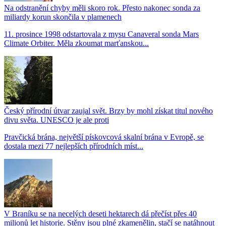
Na odstranění chyby měli skoro rok. Přesto nakonec sonda za
miliardy korun skončila v plamenech
11. prosince 1998 odstartovala z mysu Canaveral sonda Mars
Climate Orbiter. Měla zkoumat marťanskou...
Český přírodní útvar zaujal svět. Brzy by mohl získat titul nového
divu světa. UNESCO je ale proti
Pravčická brána, největší pískovcová skalní brána v Evropě, se
dostala mezi 77 nejlepších přírodních míst...
V Braníku se na necelých deseti hektarech dá přečíst přes 40
milionů let historie. Stěny jsou plné zkamenělin, stačí se natáhnout