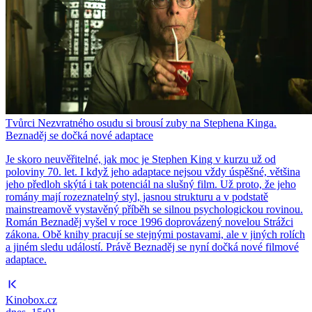
Tvůrci Nezvratného osudu si brousí zuby na Stephena Kinga.
Beznaděj se dočká nové adaptace
Je skoro neuvěřitelné, jak moc je Stephen King v kurzu už od
poloviny 70. let. I když jeho adaptace nejsou vždy úspěšné, většina
jeho předloh skýtá i tak potenciál na slušný film. Už proto, že jeho
romány mají rozeznatelný styl, jasnou strukturu a v podstatě
mainstreamově vystavěný příběh se silnou psychologickou rovinou.
Román Beznaděj vyšel v roce 1996 doprovázený novelou Strážci
zákona. Obě knihy pracují se stejnými postavami, ale v jiných rolích
a jiném sledu událostí. Právě Beznaděj se nyní dočká nové filmové
adaptace.
Kinobox.cz