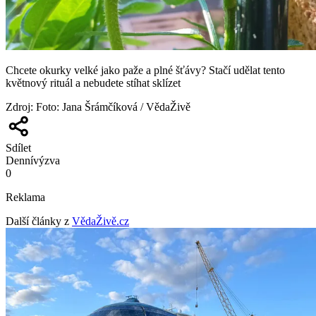
Chcete okurky velké jako paže a plné šťávy? Stačí udělat tento
květnový rituál a nebudete stíhat sklízet
Zdroj
:
Foto: Jana Šrámčíková / VědaŽivě
Sdílet
Denní
výzva
0
Reklama
Další články z
VědaŽivě.cz