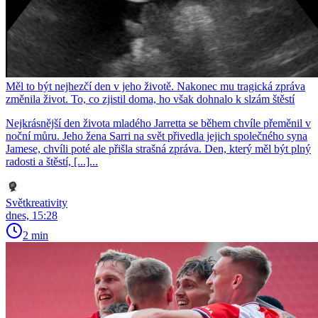
Měl to být nejhezčí den v jeho životě. Nakonec mu tragická zpráva
změnila život. To, co zjistil doma, ho však dohnalo k slzám štěstí
Nejkrásnější den života mladého Jarretta se během chvíle přeměnil v
noční můru. Jeho žena Sarri na svět přivedla jejich společného syna
Jamese, chvíli poté ale přišla strašná zpráva. Den, který měl být plný
radosti a štěstí, [...]...
Světkreativity
dnes, 15:28
2 min