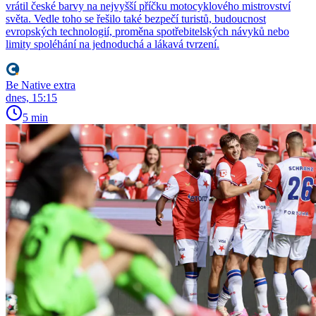
vrátil české barvy na nejvyšší příčku motocyklového mistrovství
světa. Vedle toho se řešilo také bezpečí turistů, budoucnost
evropských technologií, proměna spotřebitelských návyků nebo
limity spoléhání na jednoduchá a lákavá tvrzení.
Be Native extra
dnes, 15:15
5 min