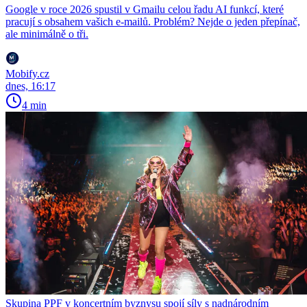
Google v roce 2026 spustil v Gmailu celou řadu AI funkcí, které
pracují s obsahem vašich e-mailů. Problém? Nejde o jeden přepínač,
ale minimálně o tři.
Mobify.cz
dnes, 16:17
4 min
Skupina PPF v koncertním byznysu spojí síly s nadnárodním