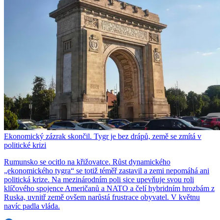
Ekonomický zázrak skončil. Tygr je bez drápů, země se zmítá v
politické krizi
Rumunsko se ocitlo na křižovatce. Růst dynamického
„ekonomického tygra“ se totiž téměř zastavil a zemi nepomáhá ani
politická krize. Na mezinárodním poli sice upevňuje svou roli
klíčového spojence Američanů a NATO a čelí hybridním hrozbám z
Ruska, uvnitř země ovšem narůstá frustrace obyvatel. V květnu
navíc padla vláda.