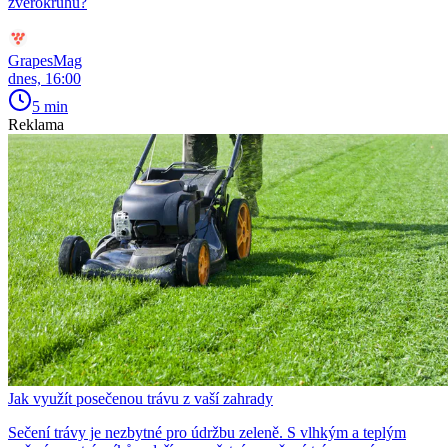
zvěrokruhu?
GrapesMag
dnes, 16:00
5 min
Reklama
Jak využít posečenou trávu z vaší zahrady
Sečení trávy je nezbytné pro údržbu zeleně. S vlhkým a teplým