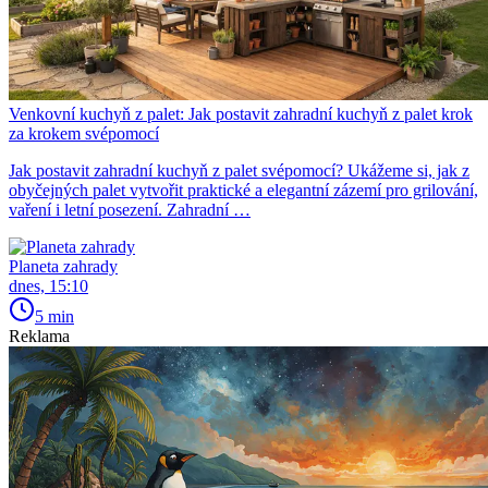
Venkovní kuchyň z palet: Jak postavit zahradní kuchyň z palet krok
za krokem svépomocí
Jak postavit zahradní kuchyň z palet svépomocí? Ukážeme si, jak z
obyčejných palet vytvořit praktické a elegantní zázemí pro grilování,
vaření i letní posezení. Zahradní …
Planeta zahrady
dnes, 15:10
5 min
Reklama