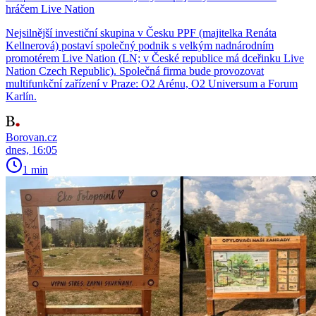
hráčem Live Nation
Nejsilnější investiční skupina v Česku PPF (majitelka Renáta
Kellnerová) postaví společný podnik s velkým nadnárodním
promotérem Live Nation (LN; v České republice má dceřinku Live
Nation Czech Republic). Společná firma bude provozovat
multifunkční zařízení v Praze: O2 Arénu, O2 Universum a Forum
Karlín.
Borovan.cz
dnes, 16:05
1 min