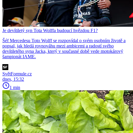
Je devítiletý syn Tota Wolffa budoucí hvězdou F1?
Šéf Mercedesu Toto Wolff se rozpovídal o svém osobním životě a
popsal, jak hledá rovnováhu mezi ambicemi a radostí svého
devítiletého syna Jacka, který v současné době vede motokárový
šampionát IAME.
SvětFormule.cz
dnes, 15:32
1 min