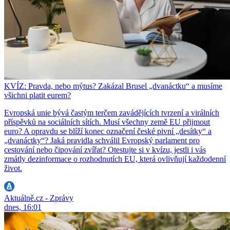
KVÍZ: Pravda, nebo mýtus? Zakázal Brusel „dvanáctku“ a musíme
všichni platit eurem?
Evropská unie bývá častým terčem zavádějících tvrzení a virálních
příspěvků na sociálních sítích. Musí všechny země EU přijmout
euro? A opravdu se blíží konec označení české pivní „desítky“ a
„dvanáctky“? Jaká pravidla schválil Evropský parlament pro
cestování nebo čipování zvířat? Otestujte si v kvízu, jestli i vás
zmátly dezinformace o rozhodnutích EU, která ovlivňují každodenní
život.
Aktuálně.cz - Zprávy
dnes, 16:01