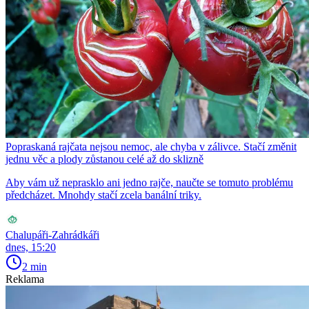
Popraskaná rajčata nejsou nemoc, ale chyba v zálivce. Stačí změnit
jednu věc a plody zůstanou celé až do sklizně
Aby vám už neprasklo ani jedno rajče, naučte se tomuto problému
předcházet. Mnohdy stačí zcela banální triky.
Chalupáři-Zahrádkáři
dnes, 15:20
2 min
Reklama