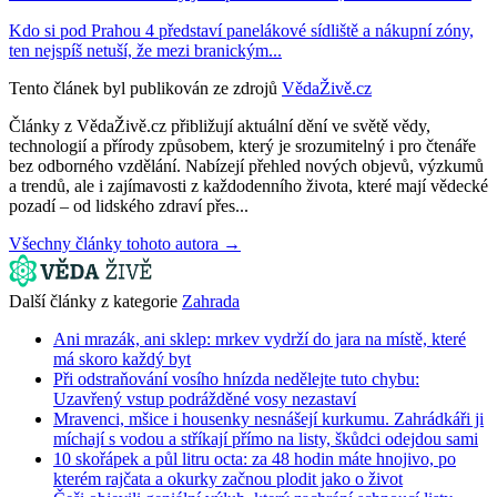
Kdo si pod Prahou 4 představí panelákové sídliště a nákupní zóny,
ten nejspíš netuší, že mezi branickým...
Tento článek byl publikován ze zdrojů
VědaŽivě.cz
Články z VědaŽivě.cz přibližují aktuální dění ve světě vědy,
technologií a přírody způsobem, který je srozumitelný i pro čtenáře
bez odborného vzdělání. Nabízejí přehled nových objevů, výzkumů
a trendů, ale i zajímavosti z každodenního života, které mají vědecké
pozadí – od lidského zdraví přes...
Všechny články tohoto autora →
Další články z kategorie
Zahrada
Ani mrazák, ani sklep: mrkev vydrží do jara na místě, které
má skoro každý byt
Při odstraňování vosího hnízda nedělejte tuto chybu:
Uzavřený vstup podrážděné vosy nezastaví
Mravenci, mšice i housenky nesnášejí kurkumu. Zahrádkáři ji
míchají s vodou a stříkají přímo na listy, škůdci odejdou sami
10 skořápek a půl litru octa: za 48 hodin máte hnojivo, po
kterém rajčata a okurky začnou plodit jako o život