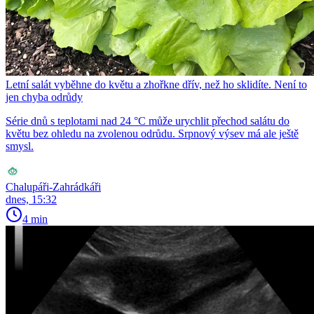
Letní salát vyběhne do květu a zhořkne dřív, než ho sklidíte. Není to
jen chyba odrůdy
Série dnů s teplotami nad 24 °C může urychlit přechod salátu do
květu bez ohledu na zvolenou odrůdu. Srpnový výsev má ale ještě
smysl.
Chalupáři-Zahrádkáři
dnes, 15:32
4 min