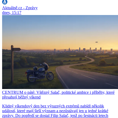
Aktuálně.cz - Zprávy
dnes, 15:17
CENTRUM o páté: Vítězný Salač, politické ambice i příběhy, které
přesahují běžný víkend
Klidný víkendový den bez výrazných extrémů nabídl několik
událostí, které mají širší význam a nezůstávají jen u jedné krátké
zprávy. Do popředí se dostal Filip Salač, jenž po šestnácti letech