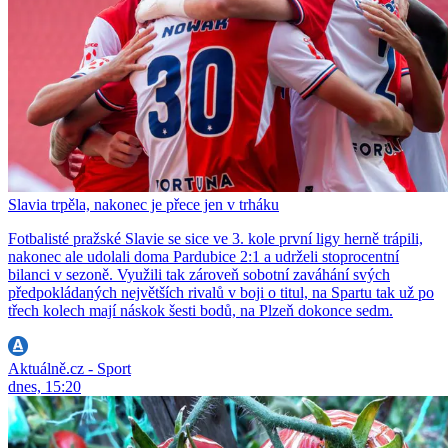
Slavia trpěla, nakonec je přece jen v trháku
Fotbalisté pražské Slavie se sice ve 3. kole první ligy herně trápili,
nakonec ale udolali doma Pardubice 2:1 a udrželi stoprocentní
bilanci v sezoně. Využili tak zároveň sobotní zaváhání svých
předpokládaných největších rivalů v boji o titul, na Spartu tak už po
třech kolech mají náskok šesti bodů, na Plzeň dokonce sedm.
Aktuálně.cz - Sport
dnes, 15:20