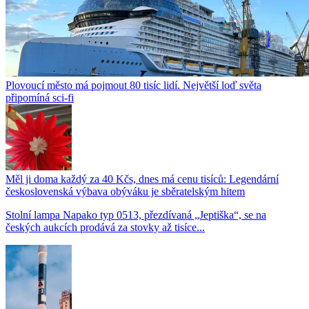
Plovoucí město má pojmout 80 tisíc lidí. Největší loď světa
připomíná sci-fi
Měl ji doma každý za 40 Kčs, dnes má cenu tisíců: Legendární
československá výbava obýváku je sběratelským hitem
Stolní lampa Napako typ 0513, přezdívaná „Jeptiška“, se na
českých aukcích prodává za stovky až tisíce...