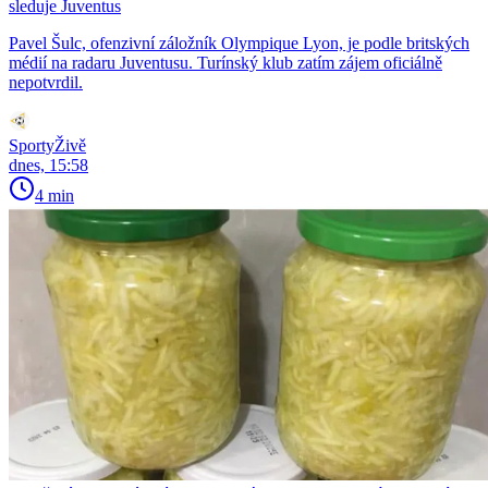
sleduje Juventus
Pavel Šulc, ofenzivní záložník Olympique Lyon, je podle britských
médií na radaru Juventusu. Turínský klub zatím zájem oficiálně
nepotvrdil.
SportyŽivě
dnes, 15:58
4 min