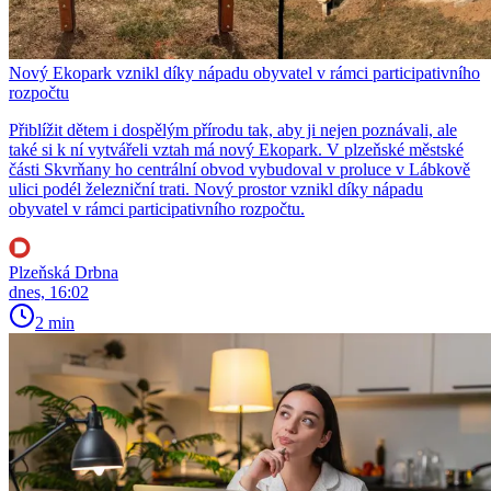
Nový Ekopark vznikl díky nápadu obyvatel v rámci participativního
rozpočtu
Přiblížit dětem i dospělým přírodu tak, aby ji nejen poznávali, ale
také si k ní vytvářeli vztah má nový Ekopark. V plzeňské městské
části Skvrňany ho centrální obvod vybudoval v proluce v Lábkově
ulici podél železniční trati. Nový prostor vznikl díky nápadu
obyvatel v rámci participativního rozpočtu.
Plzeňská Drbna
dnes, 16:02
2 min