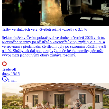
Tržby ve službách ve 2. čtvrtletí reálně vzrostly o 3,1 %
Sektor služeb v Česku pokračoval ve druhém čtvrtletí 2026 v růstu.
Meziročně se tržby po očištění o kalendářní vlivy zvýšily o 3,1 % a
ve srovnání s předchozím čtvrtletím byly po sezonním očištění vyšší
o 1 %. Služby tak dál podporují výkon české ekonomiky, přestože
vývoj mezi jednotlivými obory zůstává rozdílný.
Trade-off
dnes, 15:15
1 min