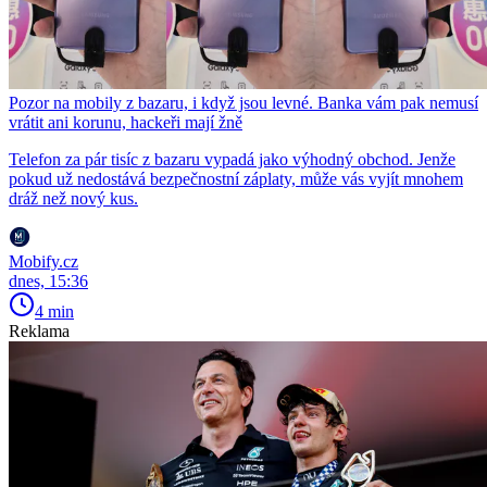
Pozor na mobily z bazaru, i když jsou levné. Banka vám pak nemusí
vrátit ani korunu, hackeři mají žně
Telefon za pár tisíc z bazaru vypadá jako výhodný obchod. Jenže
pokud už nedostává bezpečnostní záplaty, může vás vyjít mnohem
dráž než nový kus.
Mobify.cz
dnes, 15:36
4 min
Reklama