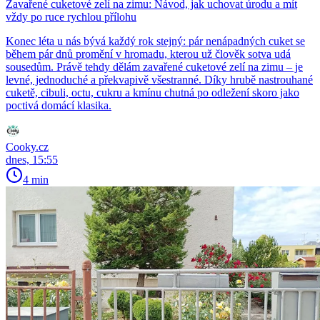
Zavařené cuketové zelí na zimu: Návod, jak uchovat úrodu a mít
vždy po ruce rychlou přílohu
Konec léta u nás bývá každý rok stejný: pár nenápadných cuket se
během pár dnů promění v hromadu, kterou už člověk sotva udá
sousedům. Právě tehdy dělám zavařené cuketové zelí na zimu – je
levné, jednoduché a překvapivě všestranné. Díky hrubě nastrouhané
cuketě, cibuli, octu, cukru a kmínu chutná po odležení skoro jako
poctivá domácí klasika.
Cooky.cz
dnes, 15:55
4 min