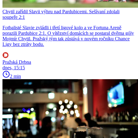
Chytil zařídil Slavii výhru nad Pardubicemi. Sešívaní zdolali
soupeře 2:1
Fotbalisté Slavie zvládli i třetí ligové kolo a ve Fortuna Areně
porazili Pardubice 2:1. O vítězství domácích se postaral dvěma góly
Mojmír Chytil. Pražský tým tak zůstává v novém ročníku Chance
Ligy bez ztráty bodu.
Pražská Drbna
dnes, 15:15
2 min