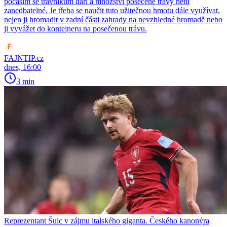
počasím se trávníkům daří a množství posečené trávy není
zanedbatelné. Je třeba se naučit tuto užitečnou hmotu dále využívat,
nejen ji hromadit v zadní části zahrady na nevzhledné hromadě nebo
ji vyvážet do kontejneru na posečenou trávu.
FAJNTIP.cz
dnes, 16:00
3 min
Reprezentant Šulc v zájmu italského giganta. Českého kanonýra