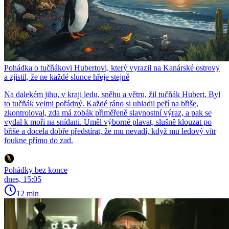
Pohádka o tučňákovi Hubertovi, který vyrazil na Kanárské ostrovy
a zjistil, že ne každé slunce hřeje stejně
Na dalekém jihu, v kraji ledu, sněhu a větru, žil tučňák Hubert. Byl
to tučňák velmi pořádný. Každé ráno si uhladil peří na břiše,
zkontroloval, zda má zobák přiměřeně slavnostní výraz, a pak se
vydal k moři na snídani. Uměl výborně plavat, slušně klouzat po
břiše a docela dobře předstírat, že mu nevadí, když mu ledový vítr
foukne přímo do zad.
Pohádky bez konce
dnes, 15:05
12 min