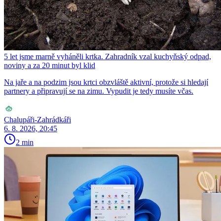
5 let jsme marně vyháněli krtka. Zahradník vzal kuchyňský odpad,
noviny a za 20 minut byl klid
Na jaře a na podzim jsou krtci obzvláště aktivní, protože si hledají
partnery a připravují se na zimu. Vypudit je tedy musíte včas.
Chalupáři-Zahrádkáři
6. 8. 2026, 20:45
2 min