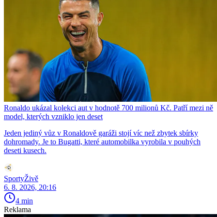
Ronaldo ukázal kolekci aut v hodnotě 700 milionů Kč. Patří mezi ně
model, kterých vzniklo jen deset
Jeden jediný vůz v Ronaldově garáži stojí víc než zbytek sbírky
dohromady. Je to Bugatti, které automobilka vyrobila v pouhých
deseti kusech.
SportyŽivě
6. 8. 2026, 20:16
4 min
Reklama