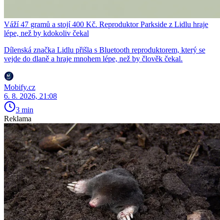
Váží 47 gramů a stojí 400 Kč. Reproduktor Parkside z Lidlu hraje
lépe, než by kdokoliv čekal
Dílenská značka Lidlu přišla s Bluetooth reproduktorem, který se
vejde do dlaně a hraje mnohem lépe, než by člověk čekal.
Mobify.cz
6. 8. 2026, 21:08
3 min
Reklama