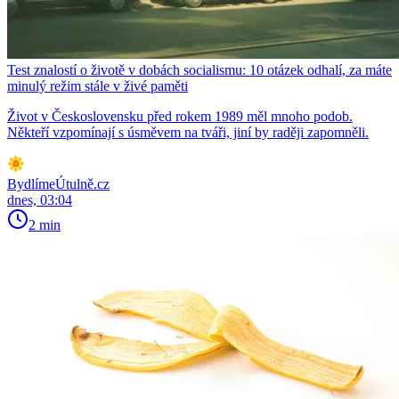
Test znalostí o životě v dobách socialismu: 10 otázek odhalí, za máte
minulý režim stále v živé paměti
Život v Československu před rokem 1989 měl mnoho podob.
Někteří vzpomínají s úsměvem na tváři, jiní by raději zapomněli.
BydlímeÚtulně.cz
dnes, 03:04
2 min