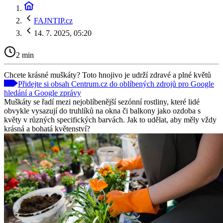
FAJNTIP.cz
14. 7. 2025, 05:20
2 min
Chcete krásné muškáty? Toto hnojivo je udrží zdravé a plné květů
Přidejte si obsah Centrum.cz do oblíbených zdrojů pro Google
hledání a Google zprávy
Muškáty se řadí mezi nejoblíbenější sezónní rostliny, které lidé
obvykle vysazují do truhlíků na okna či balkony jako ozdoba s
květy v různých specifických barvách. Jak to udělat, aby měly vždy
krásná a bohatá květenství?