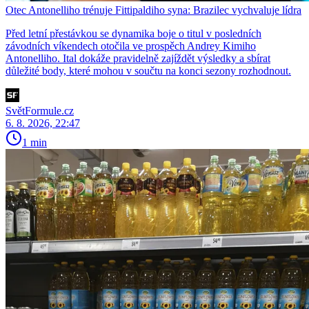
Otec Antonelliho trénuje Fittipaldiho syna: Brazilec vychvaluje lídra
Před letní přestávkou se dynamika boje o titul v posledních
závodních víkendech otočila ve prospěch Andrey Kimiho
Antonelliho. Ital dokáže pravidelně zajíždět výsledky a sbírat
důležité body, které mohou v součtu na konci sezony rozhodnout.
SvětFormule.cz
6. 8. 2026, 22:47
1 min