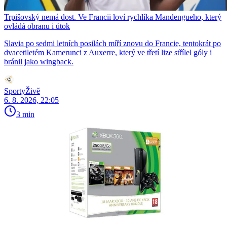
Trpišovský nemá dost. Ve Francii loví rychlíka Mandengueho, který
ovládá obranu i útok
Slavia po sedmi letních posilách míří znovu do Francie, tentokrát po
dvacetiletém Kamerunci z Auxerre, který ve třetí lize střílel góly i
bránil jako wingback.
SportyŽivě
6. 8. 2026, 22:05
3 min