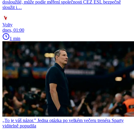
dosloužilé, může podle měření společnosti ČEZ ESL bezpečně
sloužit i…
Volty
dnes, 01:00
1 min
„To je váš názor." Jedna otázka po velkém večeru trenéra Sparty
viditelně popudila