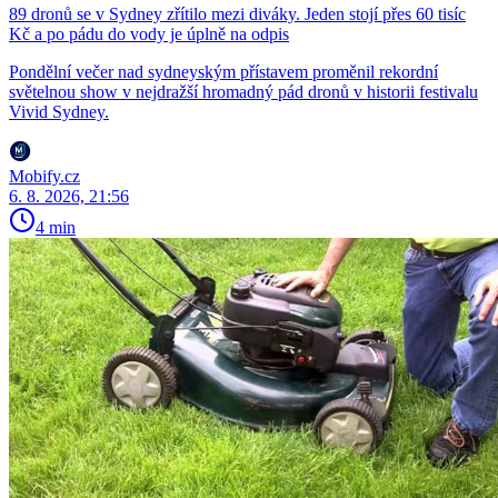
89 dronů se v Sydney zřítilo mezi diváky. Jeden stojí přes 60 tisíc
Kč a po pádu do vody je úplně na odpis
Pondělní večer nad sydneyským přístavem proměnil rekordní
světelnou show v nejdražší hromadný pád dronů v historii festivalu
Vivid Sydney.
Mobify.cz
6. 8. 2026, 21:56
4 min