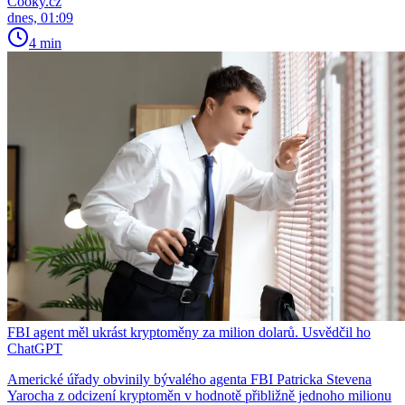
Cooky.cz
dnes, 01:09
4 min
FBI agent měl ukrást kryptoměny za milion dolarů. Usvědčil ho
ChatGPT
Americké úřady obvinily bývalého agenta FBI Patricka Stevena
Yarocha z odcizení kryptoměn v hodnotě přibližně jednoho milionu