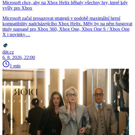
Microsoft chce, aby na Xbox Helix běhaly všechny hry, které kdy
vyšly pro Xbox
Microsoft začal prosazovat strategii v podobě maximální herní
kompatibility nadcházejícího Xbox Helix. Měly by na něm fungovat
tituly napsané pro Xbox 360, Xbox One, Xbox One S / Xbox One
X i novinky…
diit.cz
6. 8. 2026, 22:00
1 min