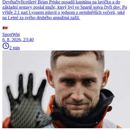
Devětačtyřicetiletý Brian Priske posadil kapitána na lavičku a do
základní sestavy poslal muže, který byl ve Spartě sotva čtyři dny. Po
výhře 2:1 nad Lyonem mluvil o jednom z nejsilnějších večerů, jaké
na Letné za svého druhého angažmá zažil.
SportWin
6. 8. 2026, 23:40
2 min