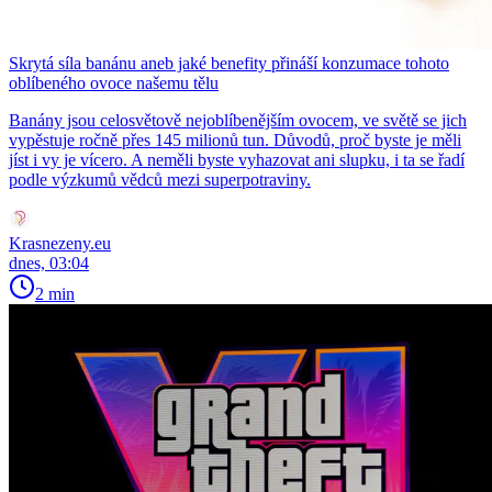
Skrytá síla banánu aneb jaké benefity přináší konzumace tohoto
oblíbeného ovoce našemu tělu
Banány jsou celosvětově nejoblíbenějším ovocem, ve světě se jich
vypěstuje ročně přes 145 milionů tun. Důvodů, proč byste je měli
jíst i vy je vícero. A neměli byste vyhazovat ani slupku, i ta se řadí
podle výzkumů vědců mezi superpotraviny.
Krasnezeny.eu
dnes, 03:04
2 min