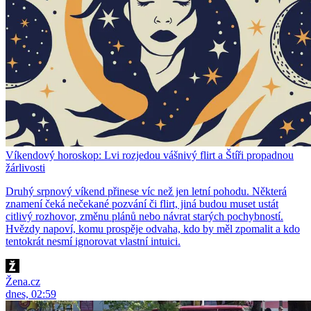
Víkendový horoskop: Lvi rozjedou vášnivý flirt a Štíři propadnou
žárlivosti
Druhý srpnový víkend přinese víc než jen letní pohodu. Některá
znamení čeká nečekané pozvání či flirt, jiná budou muset ustát
citlivý rozhovor, změnu plánů nebo návrat starých pochybností.
Hvězdy napoví, komu prospěje odvaha, kdo by měl zpomalit a kdo
tentokrát nesmí ignorovat vlastní intuici.
Žena.cz
dnes, 02:59