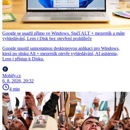
Google se usadil přímo ve Windows. Stačí ALT + mezerník a máte
vyhledávání, Lens i Disk bez otevření prohlížeče
Google spustil samostatnou desktopovou aplikaci pro Windows,
která po stisku Alt + mezerník otevře vyhledávání, AI asistenta,
Lens i přístup k Disku.
Mobify.cz
6. 8. 2026, 20:32
4 min