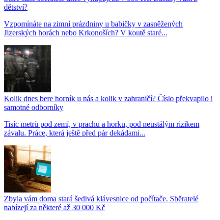
dětství?
Vzpomínáte na zimní prázdniny u babičky v zasněžených
Jizerských horách nebo Krkonoších? V koutě staré...
Kolik dnes bere horník u nás a kolik v zahraničí? Číslo překvapilo i
samotné odborníky
Tisíc metrů pod zemí, v prachu a horku, pod neustálým rizikem
závalu. Práce, která ještě před pár dekádami...
Zbyla vám doma stará šedivá klávesnice od počítače. Sběratelé
nabízejí za některé až 30 000 Kč