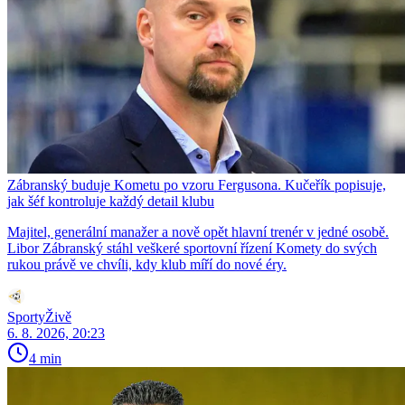
Zábranský buduje Kometu po vzoru Fergusona. Kučeřík popisuje,
jak šéf kontroluje každý detail klubu
Majitel, generální manažer a nově opět hlavní trenér v jedné osobě.
Libor Zábranský stáhl veškeré sportovní řízení Komety do svých
rukou právě ve chvíli, kdy klub míří do nové éry.
SportyŽivě
6. 8. 2026, 20:23
4 min