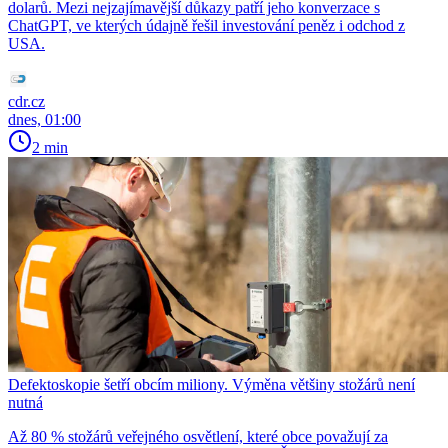
dolarů. Mezi nejzajímavější důkazy patří jeho konverzace s
ChatGPT, ve kterých údajně řešil investování peněz i odchod z
USA.
cdr.cz
dnes, 01:00
2 min
Defektoskopie šetří obcím miliony. Výměna většiny stožárů není
nutná
Až 80 % stožárů veřejného osvětlení, které obce považují za