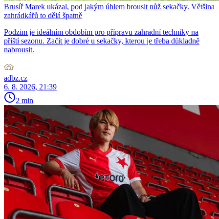
Brusíř Marek ukázal, pod jakým úhlem brousit nůž sekačky. Většina
zahrádkářů to dělá špatně
Podzim je ideálním obdobím pro přípravu zahradní techniky na
příští sezonu. Začít je dobré u sekačky, kterou je třeba důkladně
nabrousit.
adbz.cz
6. 8. 2026, 21:39
2 min