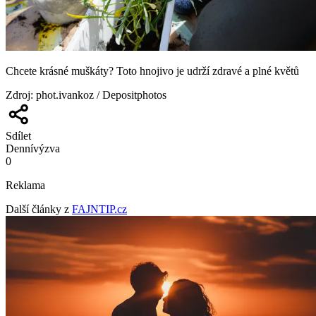
Chcete krásné muškáty? Toto hnojivo je udrží zdravé a plné květů
Zdroj
:
phot.ivankoz / Depositphotos
Sdílet
Denní
výzva
0
Reklama
Další články z
FAJNTIP.cz