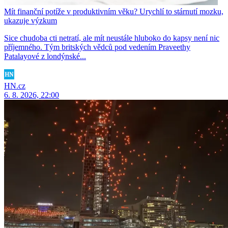
Mít finanční potíže v produktivním věku? Urychlí to stárnutí mozku,
ukazuje výzkum
Sice chudoba cti netratí, ale mít neustále hluboko do kapsy není nic
příjemného. Tým britských vědců pod vedením Praveethy
Patalayové z londýnské...
HN.cz
6. 8. 2026, 22:00