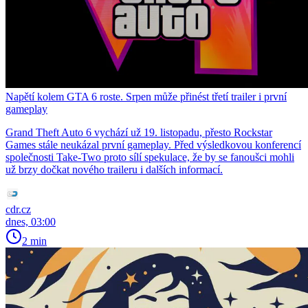
Napětí kolem GTA 6 roste. Srpen může přinést třetí trailer i první
gameplay
Grand Theft Auto 6 vychází už 19. listopadu, přesto Rockstar
Games stále neukázal první gameplay. Před výsledkovou konferencí
společnosti Take-Two proto sílí spekulace, že by se fanoušci mohli
už brzy dočkat nového traileru i dalších informací.
cdr.cz
dnes, 03:00
2 min