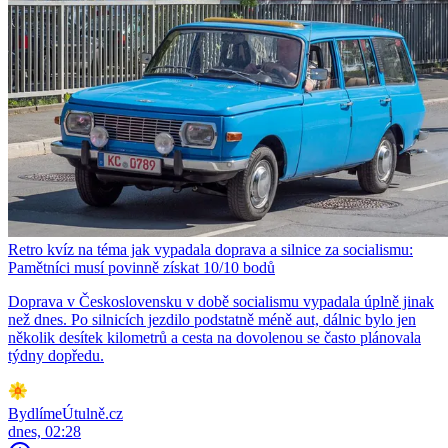
Retro kvíz na téma jak vypadala doprava a silnice za socialismu:
Pamětníci musí povinně získat 10/10 bodů
Doprava v Československu v době socialismu vypadala úplně jinak
než dnes. Po silnicích jezdilo podstatně méně aut, dálnic bylo jen
několik desítek kilometrů a cesta na dovolenou se často plánovala
týdny dopředu.
BydlímeÚtulně.cz
dnes, 02:28