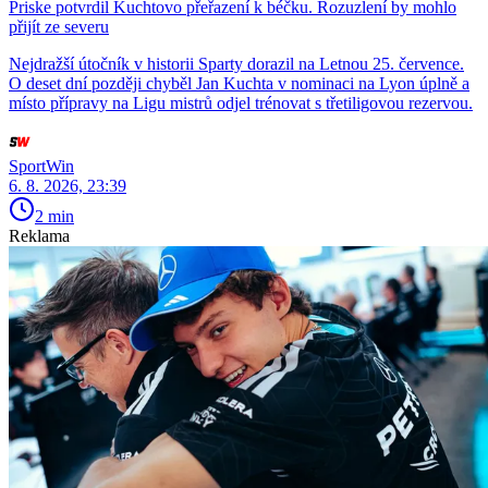
Priske potvrdil Kuchtovo přeřazení k béčku. Rozuzlení by mohlo
přijít ze severu
Nejdražší útočník v historii Sparty dorazil na Letnou 25. července.
O deset dní později chyběl Jan Kuchta v nominaci na Lyon úplně a
místo přípravy na Ligu mistrů odjel trénovat s třetiligovou rezervou.
SportWin
6. 8. 2026, 23:39
2 min
Reklama