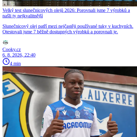
Velký test slunečnicových olejů 2026: Porovnali jsme 7 výrobků a
našli ty nejkvalitnější
Slunečnicový olej patří mezi nejčastěji používané tuky v kuchyních.
Otestovali jsme 7 běžně dostupných výrobků a porovnali je.
Cooky.cz
6. 8. 2026, 22:40
4 min