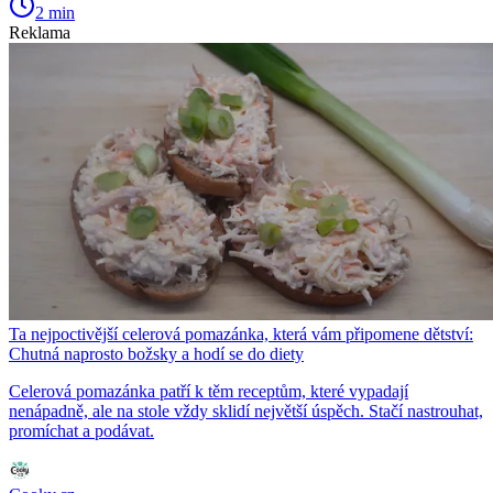
2 min
Reklama
Ta nejpoctivější celerová pomazánka, která vám připomene dětství:
Chutná naprosto božsky a hodí se do diety
Celerová pomazánka patří k těm receptům, které vypadají
nenápadně, ale na stole vždy sklidí největší úspěch. Stačí nastrouhat,
promíchat a podávat.