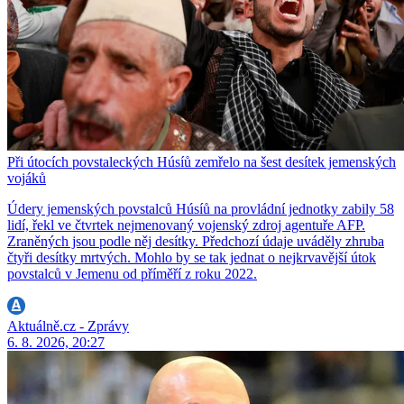
Při útocích povstaleckých Húsíů zemřelo na šest desítek jemenských
vojáků
Údery jemenských povstalců Húsíů na provládní jednotky zabily 58
lidí, řekl ve čtvrtek nejmenovaný vojenský zdroj agentuře AFP.
Zraněných jsou podle něj desítky. Předchozí údaje uváděly zhruba
čtyři desítky mrtvých. Mohlo by se tak jednat o nejkrvavější útok
povstalců v Jemenu od příměří z roku 2022.
Aktuálně.cz - Zprávy
6. 8. 2026, 20:27