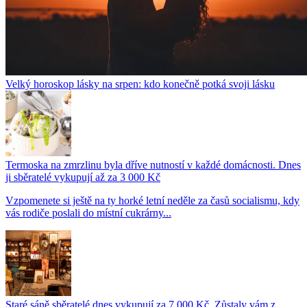
Velký horoskop lásky na srpen: kdo konečně potká svoji lásku
Termoska na zmrzlinu byla dříve nutností v každé domácnosti. Dnes
ji sběratelé vykupují až za 3 000 Kč
Vzpomenete si ještě na ty horké letní neděle za časů socialismu, kdy
vás rodiče poslali do místní cukrárny...
Staré sáně sběratelé dnes vykupují za 7 000 Kč. Zůstaly vám z