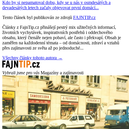
Kdo by si nepamatoval dobu, kdy se u nás v osmdesátých a
devadesátých letech začaly objevovat první domácí...
Tento článek byl publikován ze zdrojů
FAJNTIP.cz
Články z FajnTip.cz přinášejí pestrý mix užitečných informací,
životních vychytávek, inspirativních postřehů i oddechového
obsahu, který čtenáře nejen pobaví, ale často i překvapí. Obsah je
zaměřen na každodenní témata – od domácnosti, zdraví a vztahů
přes zajímavosti ze světa až po jednoduché...
Všechny články tohoto autora →
Vybrali jsme pro vás
Magazíny a zajímavosti