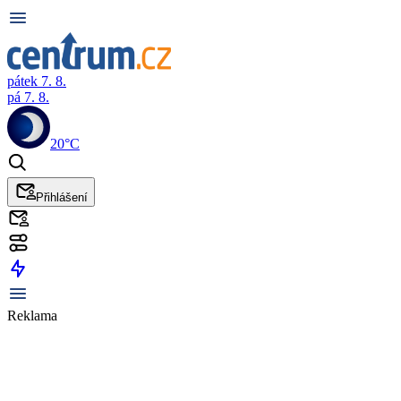
pátek 7. 8.
pá 7. 8.
20°C
Přihlášení
Reklama