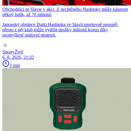
Obchodníci ze Slavie v akci. Z nechtěného Hashioky může kápnout
pěkný balík, až 70 milionů
Japonský obránce Daiki Hashioka ve Slavii sportovně neuspěl,
přesto z něj klub může vytěžit desítky milionů korun díky
promyšlené smluvní strategii.
SportyŽivě
6. 8. 2026, 21:32
3 min