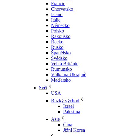
Francie
Chorvatsko
Island
Itálie
Německo
Polsko
Rakousko
Řecko
Rusko
Španělsko
Švédsko
Velká Británie
Rumunsko
Válka na Ukrajině
Maďarsko
Svět
USA
Blízký východ
Izrael
Palestina
Asie
Čína
Jižní Korea