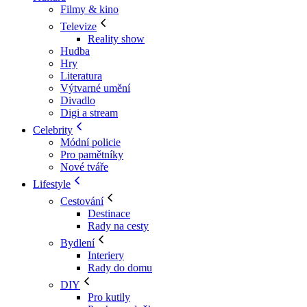
Filmy & kino
Televize
Reality show
Hudba
Hry
Literatura
Výtvarné umění
Divadlo
Digi a stream
Celebrity
Módní policie
Pro pamětníky
Nové tváře
Lifestyle
Cestování
Destinace
Rady na cesty
Bydlení
Interiery
Rady do domu
DIY
Pro kutily