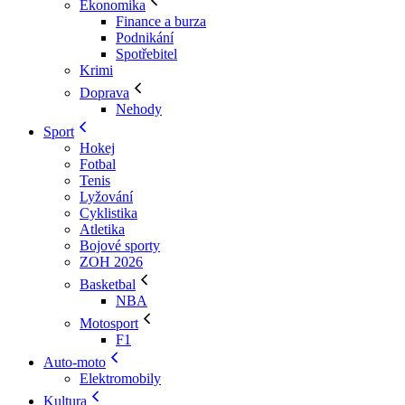
Ekonomika
Finance a burza
Podnikání
Spotřebitel
Krimi
Doprava
Nehody
Sport
Hokej
Fotbal
Tenis
Lyžování
Cyklistika
Atletika
Bojové sporty
ZOH 2026
Basketbal
NBA
Motosport
F1
Auto-moto
Elektromobily
Kultura