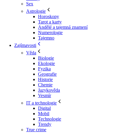
Sex
Astrologie
Horoskopy
Tarot a karty
Andělé a tajemná znamení
Numerologie
Tajemno
Zajímavosti
Věda
Biologie
Ekologie
Fyzika
Geografie
Historie
Chemie
Jazykověda
Vesmír
IT a technologie
Digital
Mobil
Technologie
Trendy
True crime