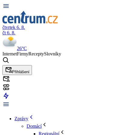
čtvrtek 6. 8.
čt 6. 8.
26°C
Internet
Firmy
Recepty
Slovníky
Přihlášení
Zprávy
Domácí
Regionální