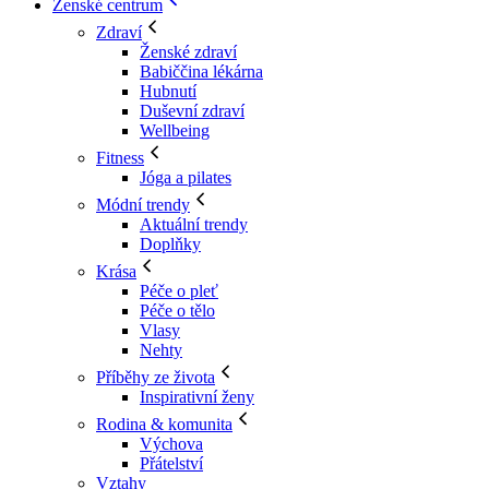
Ženské centrum
Zdraví
Ženské zdraví
Babiččina lékárna
Hubnutí
Duševní zdraví
Wellbeing
Fitness
Jóga a pilates
Módní trendy
Aktuální trendy
Doplňky
Krása
Péče o pleť
Péče o tělo
Vlasy
Nehty
Příběhy ze života
Inspirativní ženy
Rodina & komunita
Výchova
Přátelství
Vztahy