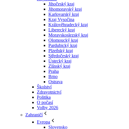
Jihočeský kraj
Jihomoravský kraj
Karlovarský kraj
Kraj Vysočina
Králověhradecký kraj
Liberecký kraj
Moravskoslezský kraj
Olomoucký kraj
Pardubický kraj
Plzeňský kraj
Středočeský kraj
Ústecký kraj
Zlínský kraj
Praha
Brno
Ostrava
Školství
Zdravotnictví
Politika
O počasí
Volby 2026
Zahraničí
Evropa
Slovensko