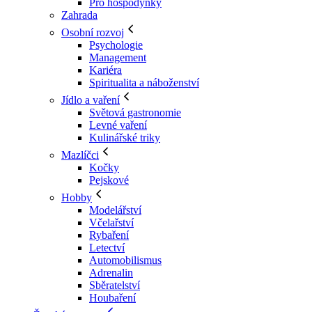
Pro hospodyňky
Zahrada
Osobní rozvoj
Psychologie
Management
Kariéra
Spiritualita a náboženství
Jídlo a vaření
Světová gastronomie
Levné vaření
Kulinářské triky
Mazlíčci
Kočky
Pejskové
Hobby
Modelářství
Včelařství
Rybaření
Letectví
Automobilismus
Adrenalin
Sběratelství
Houbaření