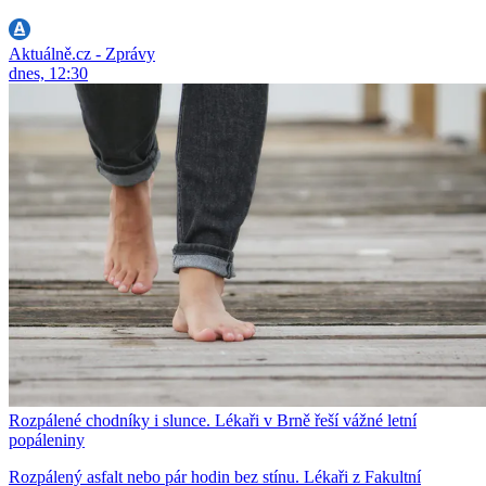
Aktuálně.cz - Zprávy
dnes, 12:30
Rozpálené chodníky i slunce. Lékaři v Brně řeší vážné letní
popáleniny
Rozpálený asfalt nebo pár hodin bez stínu. Lékaři z Fakultní