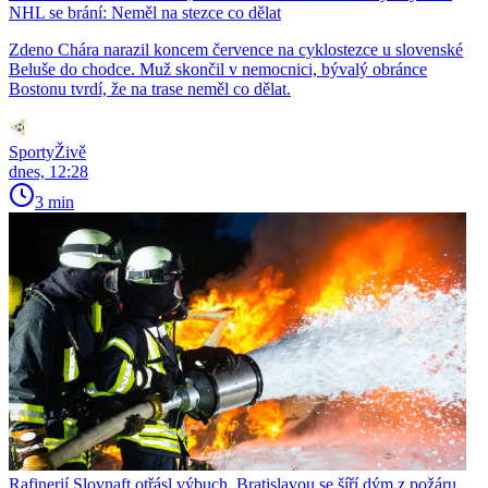
NHL se brání: Neměl na stezce co dělat
Zdeno Chára narazil koncem července na cyklostezce u slovenské
Beluše do chodce. Muž skončil v nemocnici, bývalý obránce
Bostonu tvrdí, že na trase neměl co dělat.
SportyŽivě
dnes, 12:28
3 min
Rafinerií Slovnaft otřásl výbuch, Bratislavou se šíří dým z požáru