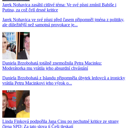
Jarek Nohavica zasáhl citlivé téma: Ve své písni zmínil Babiše i
Putina, za což čelí drsné kritice
Jarek Nohavica ve své písni před časem připomněl jména z politiky,
ale důležitější než samotná provokace je...
Daniela Brzobohatá totálně znemožnila Petra Macinku:
Moderátorka mu vrátila jeho absurdní chvástání
Daniela Brzobohatá z Islandu připomněla úbytek ledovců a ironicky
vrátila Petru Macinkovi jeho výrok o...
Linda Finková podpořila Jana Cinu po nechutné kritice ze strany
člena SPD: Za tato slova jí Češi tleskají