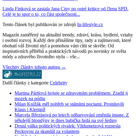
Linda Finková se zastala Jana Ciny po ostré kritice od člena SPD.
Celé je to spor o to, co část společnosti...
Tento článek byl publikován ze zdrojů
In-lifestyle.cz
Magazín zaměřený na aktuální trendy, zdraví, krásu, bydlení, vztahy
i osobní rozvoj. Každý den přinášíme tipy, rady a zajímavosti, které
obohatí váš životní styl a pomohou vám cítit se skvěle. Od
inspirativních příběhů a praktických návodů po novinky ze světa
módy a zdravého životního stylu – vše...
Všechny články tohoto autora →
Další články z kategorie
Celebrity
Martina Pártlová bojuje se zdravotním problémem. Zradil ji
mozek na pódiu
Milan Knížák měl pohřeb se státními poctami. Promluvili
Klaus i Klempíř
Marcela Březinová po letech odbarvování změnila image. Z
někdejší blondýny je dnes babička hrdá na své šediny
Drsná válka politických rivalek: Vildumetzová roznesla
Peckovou za skandál za volantem