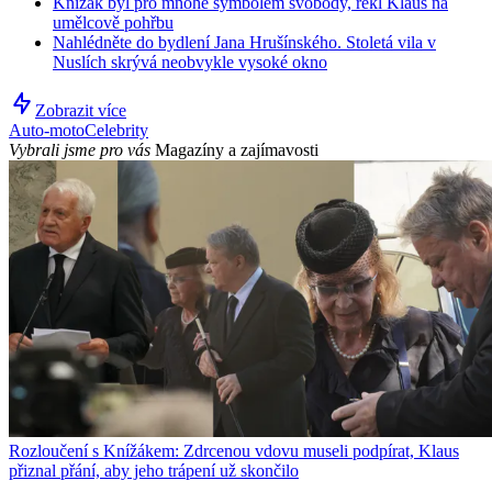
Knížák byl pro mnohé symbolem svobody, řekl Klaus na
umělcově pohřbu
Nahlédněte do bydlení Jana Hrušínského. Stoletá vila v
Nuslích skrývá neobvykle vysoké okno
Zobrazit více
Auto-moto
Celebrity
Vybrali jsme pro vás
Magazíny a zajímavosti
Rozloučení s Knížákem: Zdrcenou vdovu museli podpírat, Klaus
přiznal přání, aby jeho trápení už skončilo