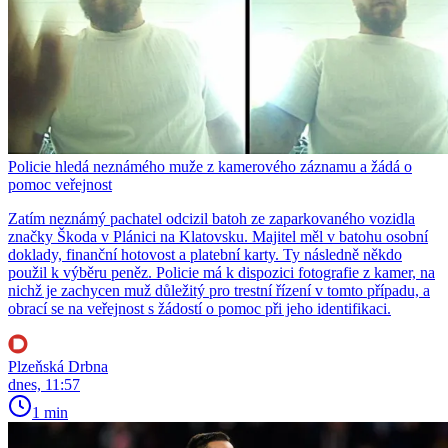
Policie hledá neznámého muže z kamerového záznamu a žádá o
pomoc veřejnost
Zatím neznámý pachatel odcizil batoh ze zaparkovaného vozidla
značky Škoda v Plánici na Klatovsku. Majitel měl v batohu osobní
doklady, finanční hotovost a platební karty. Ty následně někdo
použil k výběru peněz. Policie má k dispozici fotografie z kamer, na
nichž je zachycen muž důležitý pro trestní řízení v tomto případu, a
obrací se na veřejnost s žádostí o pomoc při jeho identifikaci.
Plzeňská Drbna
dnes, 11:57
1 min