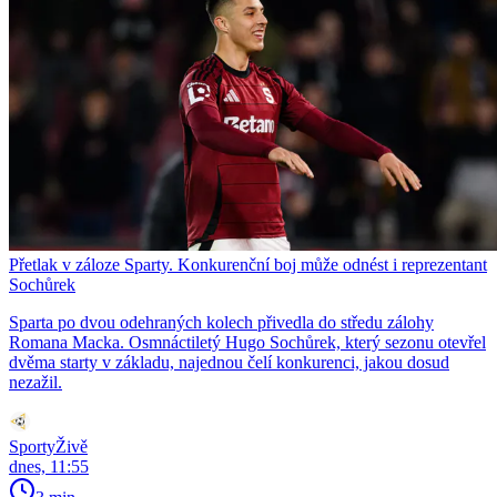
Přetlak v záloze Sparty. Konkurenční boj může odnést i reprezentant
Sochůrek
Sparta po dvou odehraných kolech přivedla do středu zálohy
Romana Macka. Osmnáctiletý Hugo Sochůrek, který sezonu otevřel
dvěma starty v základu, najednou čelí konkurenci, jakou dosud
nezažil.
SportyŽivě
dnes, 11:55