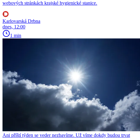
webových stránkách krajské hygienické stanice.
Karlovarská Drbna
dnes, 12:00
1 min
Ani příští týden se veder nezbavíme. Už víme dokdy budou trvat