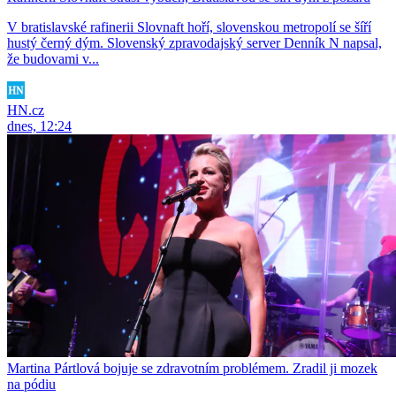
V bratislavské rafinerii Slovnaft hoří, slovenskou metropolí se šíří
hustý černý dým. Slovenský zpravodajský server Denník N napsal,
že budovami v...
HN.cz
dnes, 12:24
Martina Pártlová bojuje se zdravotním problémem. Zradil ji mozek
na pódiu