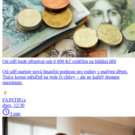
Od září bude přispívat stát 6 000 Kč rodičům na hlídání dětí
Od září startuje nová finanční podpora pro rodiny s malými dětmi.
Tisíce korun měsíčně na jesle či chůvy – ale ne každý dostane
maximum.
FAJNTIP.cz
dnes, 12:30
3 min