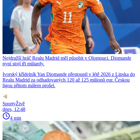
Nejdražší hráč Realu Madrid měl působit v Olomouci. Diomande
nyní stojí tři miliardy.
Ivorský křídelník Yan Diomande přestoupil v létě 2026 z Lipska do
Realu Madrid za odhadovaných 120 až 125 milionů eur. Českou
ligou přitom málem prošel.
SportyŽivě
dnes, 12:48
4 min