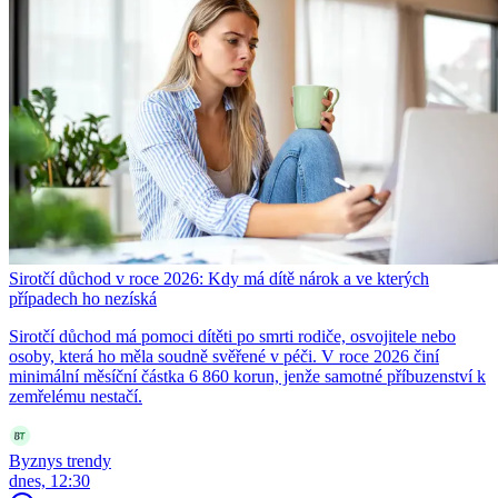
Sirotčí důchod v roce 2026: Kdy má dítě nárok a ve kterých
případech ho nezíská
Sirotčí důchod má pomoci dítěti po smrti rodiče, osvojitele nebo
osoby, která ho měla soudně svěřené v péči. V roce 2026 činí
minimální měsíční částka 6 860 korun, jenže samotné příbuzenství k
zemřelému nestačí.
Byznys trendy
dnes, 12:30