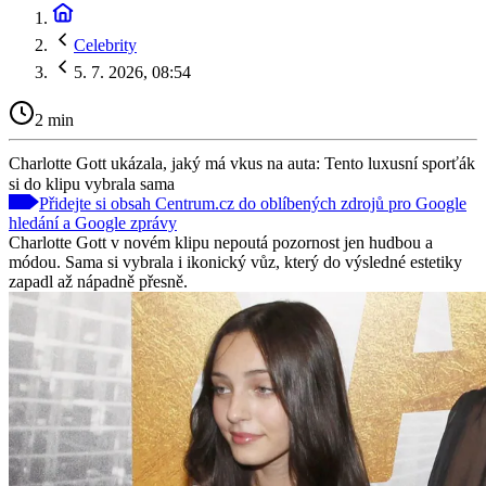
Celebrity
5. 7. 2026, 08:54
2 min
Charlotte Gott ukázala, jaký má vkus na auta: Tento luxusní sporťák
si do klipu vybrala sama
Přidejte si obsah Centrum.cz do oblíbených zdrojů pro Google
hledání a Google zprávy
Charlotte Gott v novém klipu nepoutá pozornost jen hudbou a
módou. Sama si vybrala i ikonický vůz, který do výsledné estetiky
zapadl až nápadně přesně.