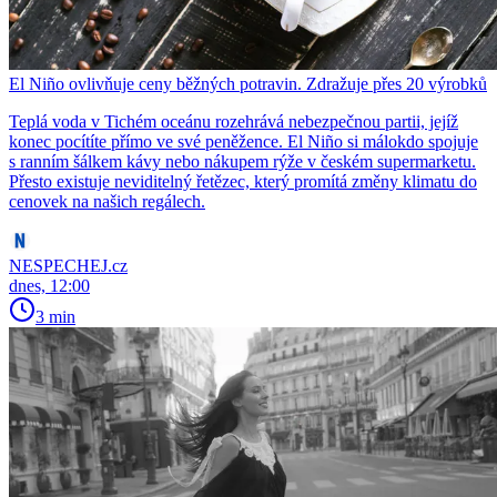
El Niño ovlivňuje ceny běžných potravin. Zdražuje přes 20 výrobků
Teplá voda v Tichém oceánu rozehrává nebezpečnou partii, jejíž
konec pocítíte přímo ve své peněžence. El Niño si málokdo spojuje
s ranním šálkem kávy nebo nákupem rýže v českém supermarketu.
Přesto existuje neviditelný řetězec, který promítá změny klimatu do
cenovek na našich regálech.
NESPECHEJ.cz
dnes, 12:00
3 min