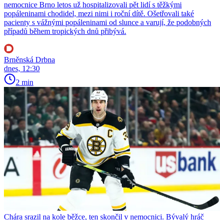
nemocnice Brno letos už hospitalizovali pět lidí s těžkými
popáleninami chodidel, mezi nimi i roční dítě. Ošetřovali také
pacienty s vážnými popáleninami od slunce a varují, že podobných
případů během tropických dnů přibývá.
Brněnská Drbna
dnes, 12:30
2 min
Chára srazil na kole běžce, ten skončil v nemocnici. Bývalý hráč