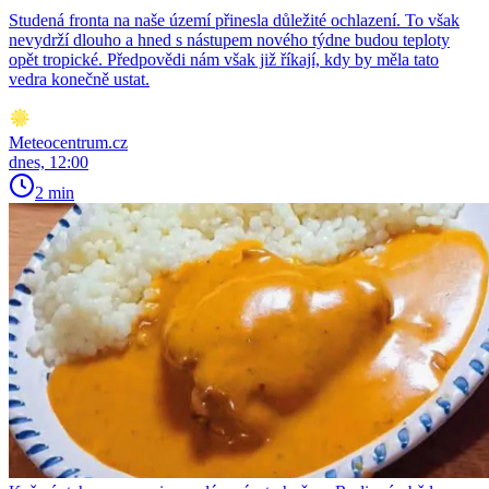
Studená fronta na naše území přinesla důležité ochlazení. To však
nevydrží dlouho a hned s nástupem nového týdne budou teploty
opět tropické. Předpovědi nám však již říkají, kdy by měla tato
vedra konečně ustat.
Meteocentrum.cz
dnes, 12:00
2 min