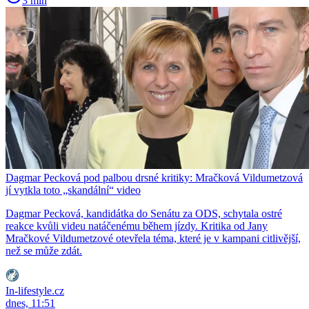
3 min
Dagmar Pecková pod palbou drsné kritiky: Mračková Vildumetzová
jí vytkla toto „skandální“ video
Dagmar Pecková, kandidátka do Senátu za ODS, schytala ostré
reakce kvůli videu natáčenému během jízdy. Kritika od Jany
Mračkové Vildumetzové otevřela téma, které je v kampani citlivější,
než se může zdát.
In-lifestyle.cz
dnes, 11:51