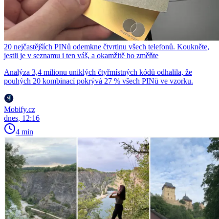
20 nejčastějších PINů odemkne čtvrtinu všech telefonů. Koukněte,
jestli je v seznamu i ten váš, a okamžitě ho změňte
Analýza 3,4 milionu uniklých čtyřmístných kódů odhalila, že
pouhých 20 kombinací pokrývá 27 % všech PINů ve vzorku.
Mobify.cz
dnes, 12:16
4 min