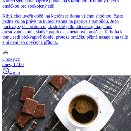
Kuřecí stehna na paprice podávaná s tarhoňou: Rodinný oběd s
omáčkou pro spokojený stůl
Když chci uvařit oběd, na kterém se doma všichni shodnou, často
padne volba právě na kuřecí stehna na paprice s tarhoňou. Je to
poctivé, syté a přitom nijak složité jídlo, které stojí na jemně
orestované cibuli, sladké paprice a smetanové omáčce. Tarhoňa k
tomu sedí překvapivě dobře, protože omáčku pěkně nasaje a na talíři
z ní není jen obyčejná příloha.
Cooky.cz
dnes, 12:00
4 min