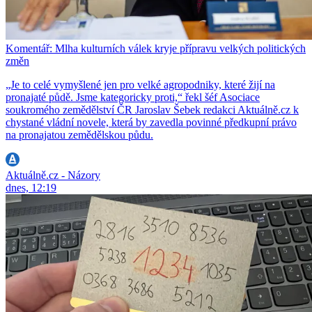
Komentář: Mlha kulturních válek kryje přípravu velkých politických
změn
„Je to celé vymyšlené jen pro velké agropodniky, které žijí na
pronajaté půdě. Jsme kategoricky proti,“ řekl šéf Asociace
soukromého zemědělství ČR Jaroslav Šebek redakci Aktuálně.cz k
chystané vládní novele, která by zavedla povinné předkupní právo
na pronajatou zemědělskou půdu.
Aktuálně.cz - Názory
dnes, 12:19