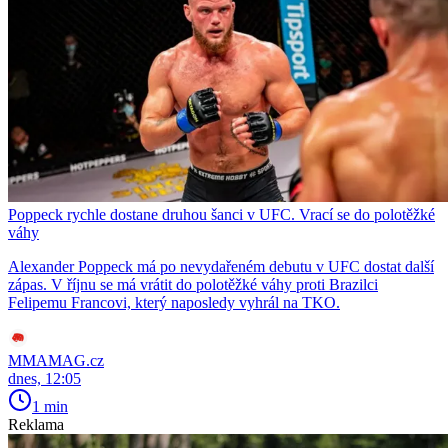
Poppeck rychle dostane druhou šanci v UFC. Vrací se do polotěžké
váhy
Alexander Poppeck má po nevydařeném debutu v UFC dostat další
zápas. V říjnu se má vrátit do polotěžké váhy proti Brazilci
Felipemu Francovi, který naposledy vyhrál na TKO.
MMAMAG.cz
dnes, 12:05
1 min
Reklama