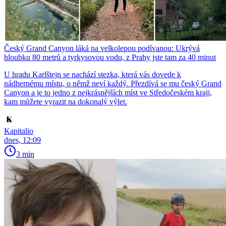
Český Grand Canyon láká na velkolepou podívanou: Ukrývá
hloubku 80 metrů a tyrkysovou vodu, z Prahy jste tam za 40 minut
U hradu Karlštejn se nachází stezka, která vás dovede k
nádhernému místu, o němž neví každý. Přezdívá se mu český Grand
Canyon a je to jedno z nejkrásnějších míst ve Středočeském kraji,
kam můžete vyrazit na dokonalý výlet.
Kapitalio
dnes, 12:09
3 min