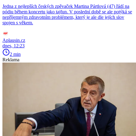
Jedna z nejlepších českých zpěvaček Martina Pártlová (47) řádí na
pódiu během koncertu jako tajfun. V poslední době se ale potýká se
nepříjemným zdravotním problémem, který je ale dle jejích slov
spojen s věkem.
Aplausin.cz
dnes, 12:23
2 min
Reklama