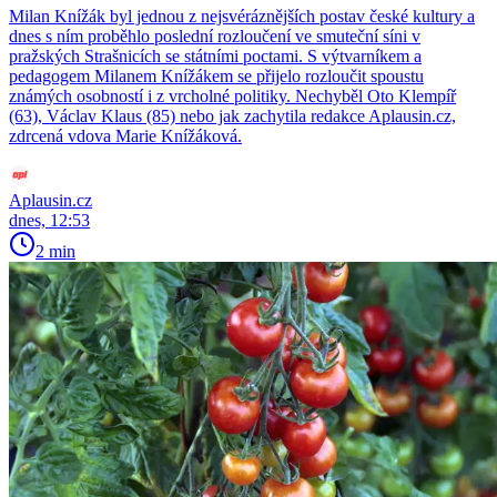
Milan Knížák byl jednou z nejsvéráznějších postav české kultury a
dnes s ním proběhlo poslední rozloučení ve smuteční síni v
pražských Strašnicích se státními poctami. S výtvarníkem a
pedagogem Milanem Knížákem se přijelo rozloučit spoustu
známých osobností i z vrcholné politiky. Nechyběl Oto Klempíř
(63), Václav Klaus (85) nebo jak zachytila redakce Aplausin.cz,
zdrcená vdova Marie Knížáková.
Aplausin.cz
dnes, 12:53
2 min