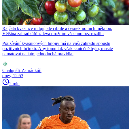
Rajčata kvasnice milují, ale cibule a česnek po nich měknou.
Většina zahrádkářů zalévá droždím všechno bez rozdílu
Používání kvasnicových hnojiv má na vaši zahradu spoustu
pozitivních účinků. Aby tomu tak však skutečně bylo, musíte
pamatovat na tato jednoduchá pravidla.
Chalupáři-Zahrádkáři
dnes, 12:53
2 min