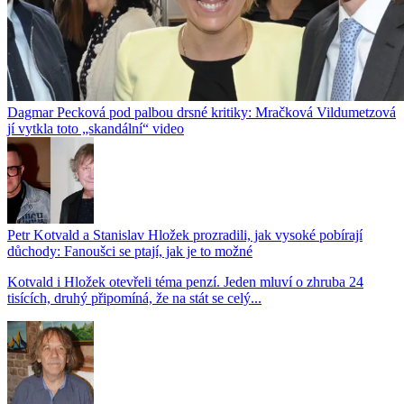
Dagmar Pecková pod palbou drsné kritiky: Mračková Vildumetzová
jí vytkla toto „skandální“ video
Petr Kotvald a Stanislav Hložek prozradili, jak vysoké pobírají
důchody: Fanoušci se ptají, jak je to možné
Kotvald i Hložek otevřeli téma penzí. Jeden mluví o zhruba 24
tisících, druhý připomíná, že na stát se celý...