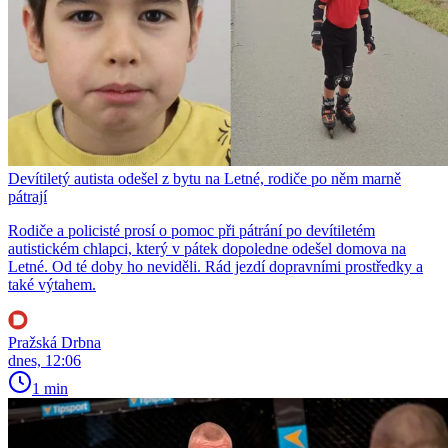
Devítiletý autista odešel z bytu na Letné, rodiče po něm marně
pátrají
Rodiče a policisté prosí o pomoc při pátrání po devítiletém
autistickém chlapci, který v pátek dopoledne odešel domova na
Letné. Od té doby ho neviděli. Rád jezdí dopravními prostředky a
také výtahem.
Pražská Drbna
dnes, 12:06
1 min