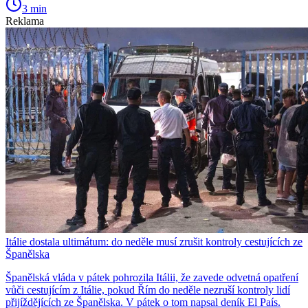
3 min
Reklama
Itálie dostala ultimátum: do neděle musí zrušit kontroly cestujících ze
Španělska
Španělská vláda v pátek pohrozila Itálii, že zavede odvetná opatření
vůči cestujícím z Itálie, pokud Řím do neděle nezruší kontroly lidí
přijíždějících ze Španělska. V pátek o tom napsal deník El País.