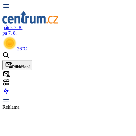
pátek 7. 8.
pá 7. 8.
26°C
Přihlášení
Reklama