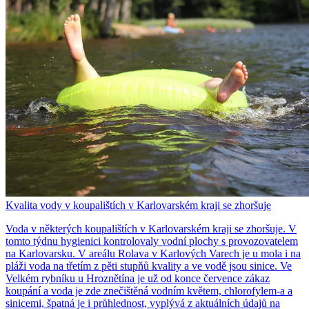
Kvalita vody v koupalištích v Karlovarském kraji se zhoršuje
Voda v některých koupalištích v Karlovarském kraji se zhoršuje. V
tomto týdnu hygienici kontrolovaly vodní plochy s provozovatelem
na Karlovarsku. V areálu Rolava v Karlových Varech je u mola i na
pláži voda na třetím z pěti stupňů kvality a ve vodě jsou sinice. Ve
Velkém rybníku u Hroznětína je už od konce července zákaz
koupání a voda je zde znečištěná vodním květem, chlorofylem-a a
sinicemi, špatná je i průhlednost, vyplývá z aktuálních údajů na