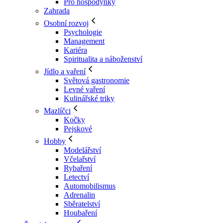
Pro hospodyňky
Zahrada
Osobní rozvoj
Psychologie
Management
Kariéra
Spiritualita a náboženství
Jídlo a vaření
Světová gastronomie
Levné vaření
Kulinářské triky
Mazlíčci
Kočky
Pejskové
Hobby
Modelářství
Včelařství
Rybaření
Letectví
Automobilismus
Adrenalin
Sběratelství
Houbaření