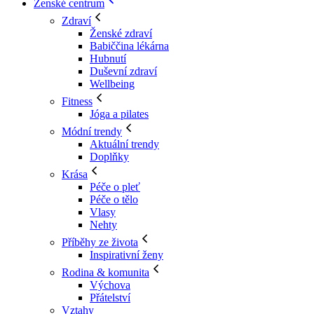
Ženské centrum
Zdraví
Ženské zdraví
Babiččina lékárna
Hubnutí
Duševní zdraví
Wellbeing
Fitness
Jóga a pilates
Módní trendy
Aktuální trendy
Doplňky
Krása
Péče o pleť
Péče o tělo
Vlasy
Nehty
Příběhy ze života
Inspirativní ženy
Rodina & komunita
Výchova
Přátelství
Vztahy