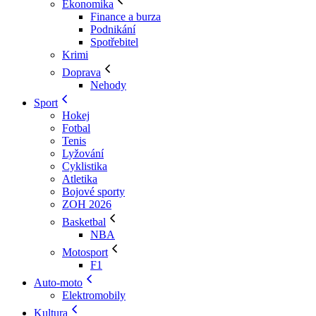
Ekonomika
Finance a burza
Podnikání
Spotřebitel
Krimi
Doprava
Nehody
Sport
Hokej
Fotbal
Tenis
Lyžování
Cyklistika
Atletika
Bojové sporty
ZOH 2026
Basketbal
NBA
Motosport
F1
Auto-moto
Elektromobily
Kultura