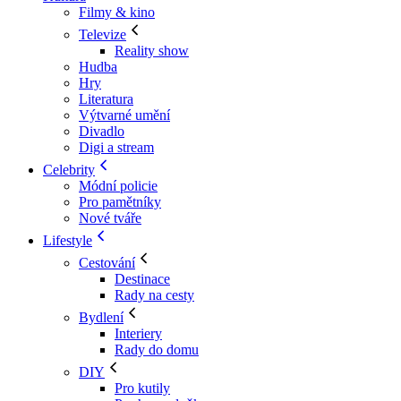
Filmy & kino
Televize
Reality show
Hudba
Hry
Literatura
Výtvarné umění
Divadlo
Digi a stream
Celebrity
Módní policie
Pro pamětníky
Nové tváře
Lifestyle
Cestování
Destinace
Rady na cesty
Bydlení
Interiery
Rady do domu
DIY
Pro kutily