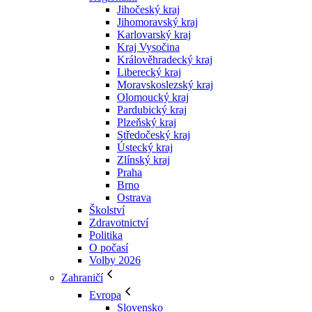
Jihočeský kraj
Jihomoravský kraj
Karlovarský kraj
Kraj Vysočina
Králověhradecký kraj
Liberecký kraj
Moravskoslezský kraj
Olomoucký kraj
Pardubický kraj
Plzeňský kraj
Středočeský kraj
Ústecký kraj
Zlínský kraj
Praha
Brno
Ostrava
Školství
Zdravotnictví
Politika
O počasí
Volby 2026
Zahraničí
Evropa
Slovensko