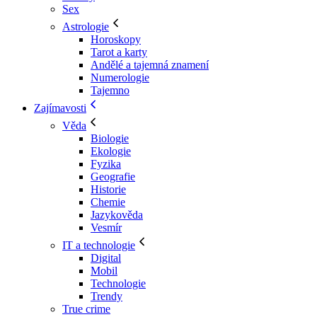
Sex
Astrologie
Horoskopy
Tarot a karty
Andělé a tajemná znamení
Numerologie
Tajemno
Zajímavosti
Věda
Biologie
Ekologie
Fyzika
Geografie
Historie
Chemie
Jazykověda
Vesmír
IT a technologie
Digital
Mobil
Technologie
Trendy
True crime