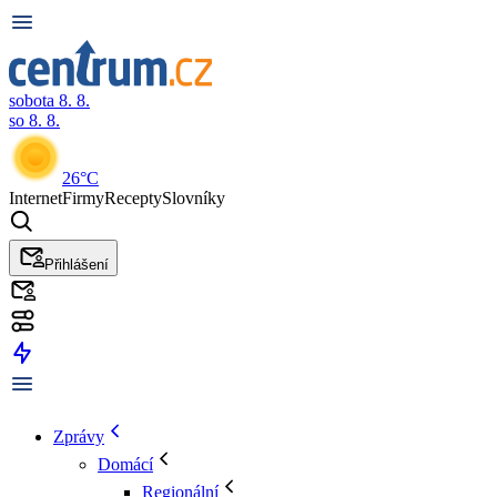
sobota 8. 8.
so 8. 8.
26°C
Internet
Firmy
Recepty
Slovníky
Přihlášení
Zprávy
Domácí
Regionální