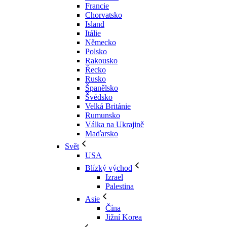
Francie
Chorvatsko
Island
Itálie
Německo
Polsko
Rakousko
Řecko
Rusko
Španělsko
Švédsko
Velká Británie
Rumunsko
Válka na Ukrajině
Maďarsko
Svět
USA
Blízký východ
Izrael
Palestina
Asie
Čína
Jižní Korea