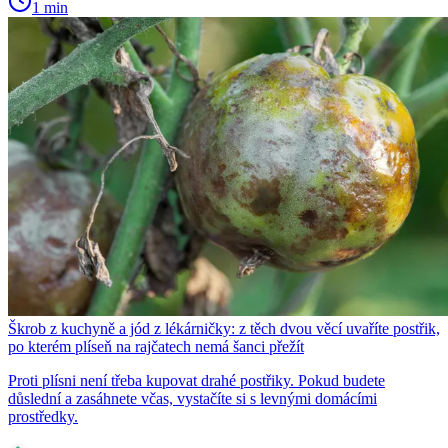
1 min
Škrob z kuchyně a jód z lékárničky: z těch dvou věcí uvaříte postřik,
po kterém plíseň na rajčatech nemá šanci přežít
Proti plísni není třeba kupovat drahé postřiky. Pokud budete
důslední a zasáhnete včas, vystačíte si s levnými domácími
prostředky.