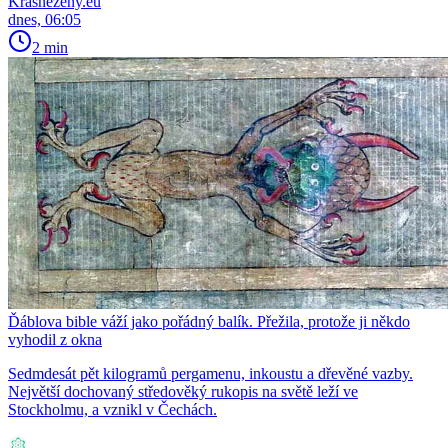
Krasnezeny.eu
dnes, 06:05
2 min
Ďáblova bible váží jako pořádný balík. Přežila, protože ji někdo
vyhodil z okna
Sedmdesát pět kilogramů pergamenu, inkoustu a dřevěné vazby.
Největší dochovaný středověký rukopis na světě leží ve
Stockholmu, a vznikl v Čechách.