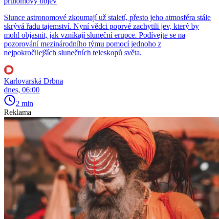
průlomový objev
Slunce astronomové zkoumají už staletí, přesto jeho atmosféra stále
skrývá řadu tajemství. Nyní vědci poprvé zachytili jev, který by
mohl objasnit, jak vznikají sluneční erupce. Podívejte se na
pozorování mezinárodního týmu pomocí jednoho z
nejpokročilejších slunečních teleskopů světa.
Karlovarská Drbna
dnes, 06:00
2 min
Reklama