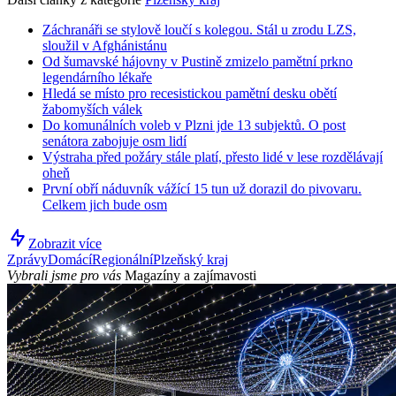
Záchranáři se stylově loučí s kolegou. Stál u zrodu LZS,
sloužil v Afghánistánu
Od šumavské hájovny v Pustině zmizelo pamětní prkno
legendárního lékaře
Hledá se místo pro recesistickou pamětní desku obětí
žabomyších válek
Do komunálních voleb v Plzni jde 13 subjektů. O post
senátora zabojuje osm lidí
Výstraha před požáry stále platí, přesto lidé v lese rozdělávají
oheň
První obří náduvník vážící 15 tun už dorazil do pivovaru.
Celkem jich bude osm
Zobrazit více
Zprávy
Domácí
Regionální
Plzeňský kraj
Vybrali jsme pro vás
Magazíny a zajímavosti