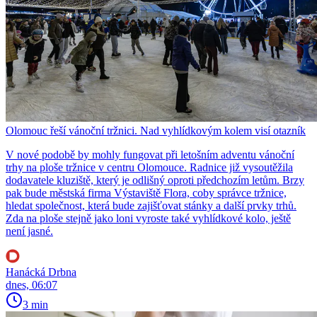
Olomouc řeší vánoční tržnici. Nad vyhlídkovým kolem visí otazník
V nové podobě by mohly fungovat při letošním adventu vánoční
trhy na ploše tržnice v centru Olomouce. Radnice již vysoutěžila
dodavatele kluziště, který je odlišný oproti předchozím letům. Brzy
pak bude městská firma Výstaviště Flora, coby správce tržnice,
hledat společnost, která bude zajišťovat stánky a další prvky trhů.
Zda na ploše stejně jako loni vyroste také vyhlídkové kolo, ještě
není jasné.
Hanácká Drbna
dnes, 06:07
3 min