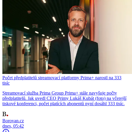
Počet předplatitelů streamovací platformy Prima+ narostl na 333
tisíc
Streamovací služba Prima Group Prima+ stále navyšuje počty
předplatitelů. Jak uvedl CEO Primy Lukáš Kubát (foto) na včerejší
tiskové konferenci, počet platících abonentů nyní dosáhl 333 tisíc.
Borovan.cz
dnes, 05:42