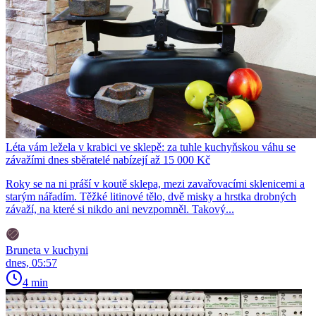
Léta vám ležela v krabici ve sklepě: za tuhle kuchyňskou váhu se
závažími dnes sběratelé nabízejí až 15 000 Kč
Roky se na ni práší v koutě sklepa, mezi zavařovacími sklenicemi a
starým nářadím. Těžké litinové tělo, dvě misky a hrstka drobných
závaží, na které si nikdo ani nevzpomněl. Takový...
Bruneta v kuchyni
dnes, 05:57
4 min