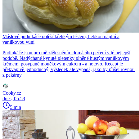
Máslové pudinkáče potěší křehkým těstem, hebkou náplní a
vanilkovou vůní
Pudinkáče jsou pro mě ztělesněním domácího pečení v té nejlepší
podobě. Nadýchané kynuté pletenky plněné hustým vanilkovým
krémem, posypané moučkovým cukrem - a hotovo. Recept je
překvapivě jednoduchý, výsledek ale vypadá, jako by přišel rovnou
z pekárny.
Cooky.cz
dnes, 05:59
5 min