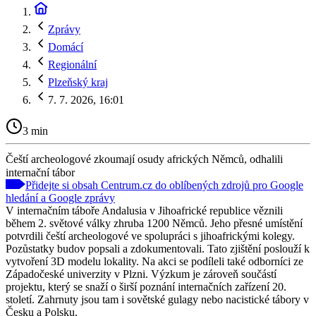
Zprávy
Domácí
Regionální
Plzeňský kraj
7. 7. 2026, 16:01
3 min
Čeští archeologové zkoumají osudy afrických Němců, odhalili
internační tábor
Přidejte si obsah Centrum.cz do oblíbených zdrojů pro Google
hledání a Google zprávy
V internačním táboře Andalusia v Jihoafrické republice věznili
během 2. světové války zhruba 1200 Němců. Jeho přesné umístění
potvrdili čeští archeologové ve spolupráci s jihoafrickými kolegy.
Pozůstatky budov popsali a zdokumentovali. Tato zjištění poslouží k
vytvoření 3D modelu lokality. Na akci se podíleli také odborníci ze
Západočeské univerzity v Plzni. Výzkum je zároveň součástí
projektu, který se snaží o širší poznání internačních zařízení 20.
století. Zahrnuty jsou tam i sovětské gulagy nebo nacistické tábory v
Česku a Polsku.