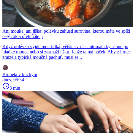
Ani mouka, ani jíška: polévku zahustí surovina, kterou máte ve spíži
celý rok a přehlížíte ji
Když polévka vyjde moc řídká, většina z nás automaticky sáhne po
hladké mouce nebo si zasmaží jíšku. Jenže ta má háček. Aby z hrnce
zmizela typická moučná pachuť, musí se...
Bruneta v kuchyni
dnes, 05:34
3 min