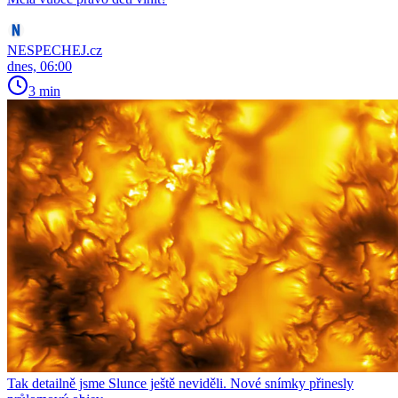
NESPECHEJ.cz
dnes, 06:00
3 min
Tak detailně jsme Slunce ještě neviděli. Nové snímky přinesly