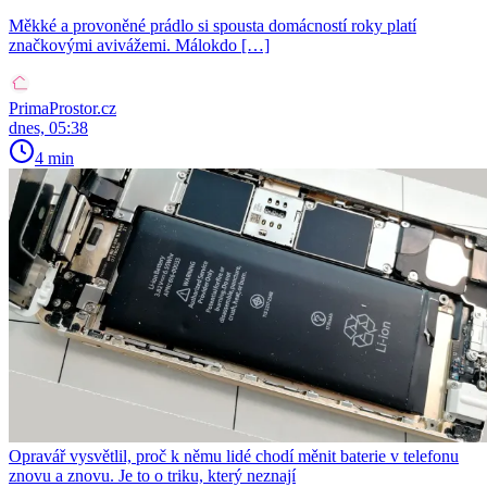
Měkké a provoněné prádlo si spousta domácností roky platí
značkovými avivážemi. Málokdo […]
PrimaProstor.cz
dnes, 05:38
4 min
Opravář vysvětlil, proč k němu lidé chodí měnit baterie v telefonu
znovu a znovu. Je to o triku, který neznají