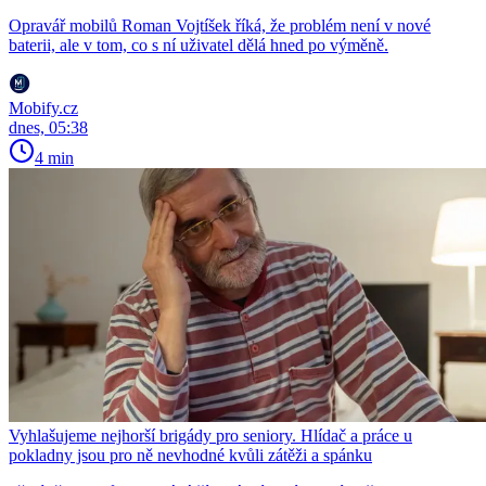
Opravář mobilů Roman Vojtíšek říká, že problém není v nové
baterii, ale v tom, co s ní uživatel dělá hned po výměně.
Mobify.cz
dnes, 05:38
4 min
Vyhlašujeme nejhorší brigády pro seniory. Hlídač a práce u
pokladny jsou pro ně nevhodné kvůli zátěži a spánku