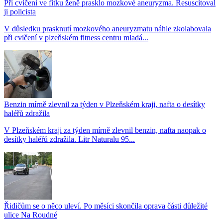
Při cvičení ve fitku ženě prasklo mozkové aneuryzma. Resuscitoval
ji policista
V důsledku prasknutí mozkového aneuryzmatu náhle zkolabovala
při cvičení v plzeňském fitness centru mladá...
Benzin mírně zlevnil za týden v Plzeňském kraji, nafta o desítky
haléřů zdražila
V Plzeňském kraji za týden mírně zlevnil benzin, nafta naopak o
desítky haléřů zdražila. Litr Naturalu 95...
Řidičům se o něco uleví. Po měsíci skončila oprava části důležité
ulice Na Roudné