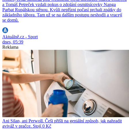
a Tomáš Petreček vzdali pokus o zdolání osmitisícovky Nanga
Parbat Rupálskou stěnou. Kvůli nepřízni počasí prchali zpátky do
základního tábora. Tam už se na dalším postupu neshodli a vracejí
se domů.
Aktuálně.cz - Sport
dnes, 05:39
Reklama
Ani Silan, ani Perwoll. Češi přišli na geniální způsob, jak nahradit
aviváž v pračce. Stojí 0 Kč