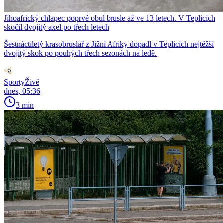
Jihoafrický chlapec poprvé obul brusle až ve 13 letech. V Teplicích
skočil dvojitý axel po třech letech
Šestnáctiletý krasobruslař z Jižní Afriky dopadl v Teplicích nejtěžší
dvojitý skok po pouhých třech sezonách na ledě.
SportyŽivě
dnes, 05:36
3 min