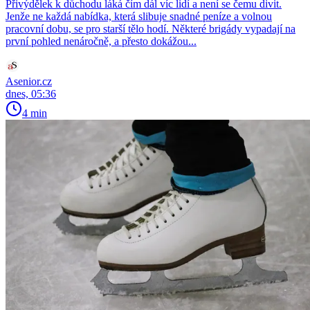
Přivýdělek k důchodu láká čím dál víc lidí a není se čemu divit.
Jenže ne každá nabídka, která slibuje snadné peníze a volnou
pracovní dobu, se pro starší tělo hodí. Některé brigády vypadají na
první pohled nenáročně, a přesto dokážou...
Asenior.cz
dnes, 05:36
4 min