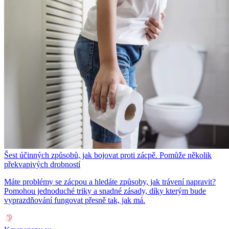
Šest účinných způsobů, jak bojovat proti zácpě. Pomůže několik
překvapivých drobností
Máte problémy se zácpou a hledáte způsoby, jak trávení napravit?
Pomohou jednoduché triky a snadné zásady, díky kterým bude
vyprazdňování fungovat přesně tak, jak má.