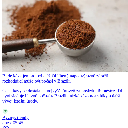
Bude káva jen pro bohaté? Oblíbený nápoj výrazně zdražil,
rozhodující může být počasí v Brazílii
Cena kávy se dostala na nejvyšší úroveň za poslední tři měsíce. Trh
nyní sleduje hlavně počasí v Brazílii, nízké zásoby arabiky a další
vývoj letošní úrody.
Byznys trendy
dnes, 05:45