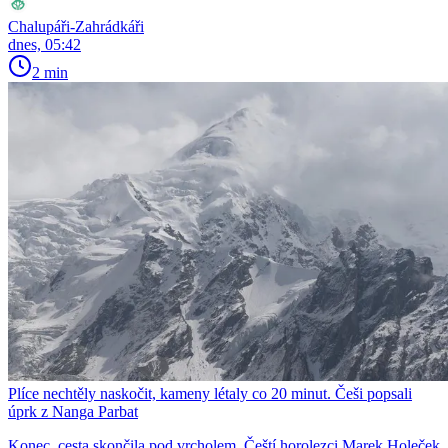
Chalupáři-Zahrádkáři
dnes, 05:42
2 min
Plíce nechtěly naskočit, kameny létaly co 20 minut. Češi popsali
úprk z Nanga Parbat
Konec, cesta skončila pod vrcholem. Čeští horolezci Marek Holeček