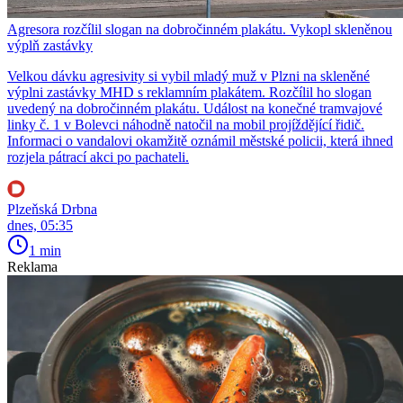
Agresora rozčílil slogan na dobročinném plakátu. Vykopl skleněnou
výplň zastávky
Velkou dávku agresivity si vybil mladý muž v Plzni na skleněné
výplni zastávky MHD s reklamním plakátem. Rozčílil ho slogan
uvedený na dobročinném plakátu. Událost na konečné tramvajové
linky č. 1 v Bolevci náhodně natočil na mobil projíždějící řidič.
Informaci o vandalovi okamžitě oznámil městské policii, která ihned
rozjela pátrací akci po pachateli.
Plzeňská Drbna
dnes, 05:35
1 min
Reklama