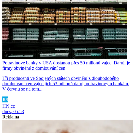
Potravinové banky v USA dostanou přes 50 milionů vajec. Darují je
firmy obviněné z domlouvání cen
Tři producenti ve Spojených státech obvinění z dlouhodobého
domlouvání cen vajec jich 53 milionů darují potravinovým bankám.
V červnu se na tom...
HN.cz
dnes, 05:53
Reklama