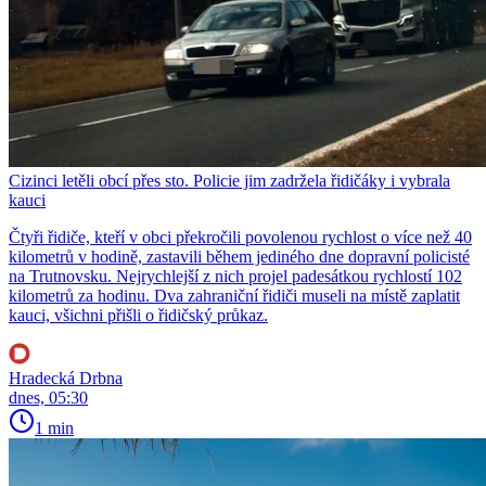
Cizinci letěli obcí přes sto. Policie jim zadržela řidičáky i vybrala
kauci
Čtyři řidiče, kteří v obci překročili povolenou rychlost o více než 40
kilometrů v hodině, zastavili během jediného dne dopravní policisté
na Trutnovsku. Nejrychlejší z nich projel padesátkou rychlostí 102
kilometrů za hodinu. Dva zahraniční řidiči museli na místě zaplatit
kauci, všichni přišli o řidičský průkaz.
Hradecká Drbna
dnes, 05:30
1 min