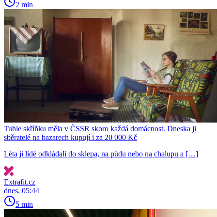
2 min
Tuhle skříňku měla v ČSSR skoro každá domácnost. Dneska ji
sběratelé na bazarech kupují i za 20 000 Kč
Léta ji lidé odkládali do sklepa, na půdu nebo na chalupu a […]
Extrafit.cz
dnes, 05:44
5 min