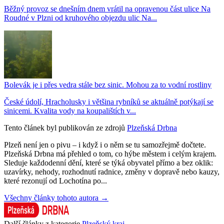
Běžný provoz se dnešním dnem vrátil na opravenou část ulice Na
Roudné v Plzni od kruhového objezdu ulic Na...
Bolevák je i přes vedra stále bez sinic. Mohou za to vodní rostliny
České údolí, Hracholusky i většina rybníků se aktuálně potýkají se
sinicemi. Kvalita vody na koupalištích v...
Tento článek byl publikován ze zdrojů
Plzeňská Drbna
Plzeň není jen o pivu – i když i o něm se tu samozřejmě dočtete.
Plzeňská Drbna má přehled o tom, co hýbe městem i celým krajem.
Sleduje každodenní dění, které se týká obyvatel přímo a bez oklik:
uzavírky, nehody, rozhodnutí radnice, změny v dopravě nebo kauzy,
které rezonují od Lochotína po...
Všechny články tohoto autora →
Další články z kategorie
Plzeňský kraj