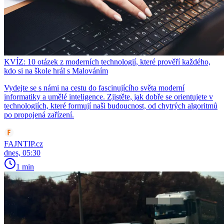
KVÍZ: 10 otázek z moderních technologií, které prověří každého,
kdo si na škole hrál s Malováním
Vydejte se s námi na cestu do fascinujícího světa moderní
informatiky a umělé inteligence. Zjistěte, jak dobře se orientujete v
technologiích, které formují naši budoucnost, od chytrých algoritmů
po propojená zařízení.
FAJNTIP.cz
dnes, 05:30
1 min