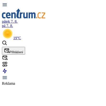
pátek 7. 8.
pá 7. 8.
19°C
Přihlášení
Reklama