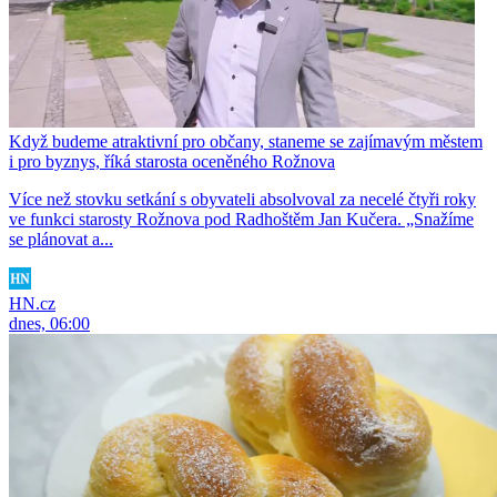
Když budeme atraktivní pro občany, staneme se zajímavým městem
i pro byznys, říká starosta oceněného Rožnova
Více než stovku setkání s obyvateli absolvoval za necelé čtyři roky
ve funkci starosty Rožnova pod Radhoštěm Jan Kučera. „Snažíme
se plánovat a...
HN.cz
dnes, 06:00