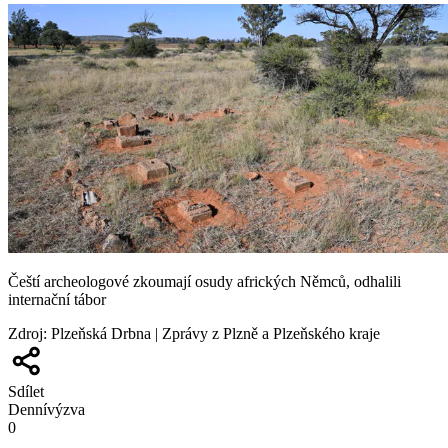
Čeští archeologové zkoumají osudy afrických Němců, odhalili
internační tábor
Zdroj
:
Plzeňská Drbna | Zprávy z Plzně a Plzeňského kraje
Sdílet
Denní
výzva
0