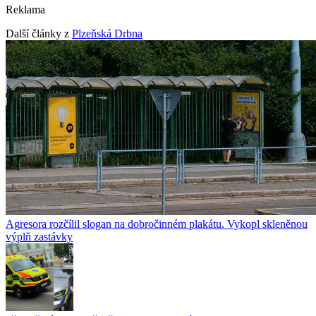
Reklama
Další články z
Plzeňská Drbna
Agresora rozčílil slogan na dobročinném plakátu. Vykopl skleněnou
výplň zastávky