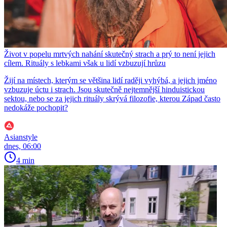
Život v popelu mrtvých nahání skutečný strach a prý to není jejich
cílem. Rituály s lebkami však u lidí vzbuzují hrůzu
Žijí na místech, kterým se většina lidí raději vyhýbá, a jejich jméno
vzbuzuje úctu i strach. Jsou skutečně nejtemnější hinduistickou
sektou, nebo se za jejich rituály skrývá filozofie, kterou Západ často
nedokáže pochopit?
Asianstyle
dnes, 06:00
4 min