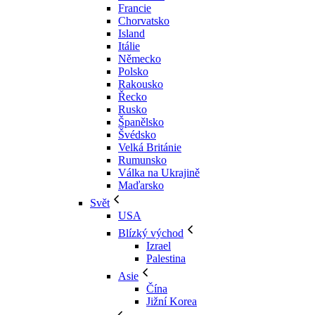
Francie
Chorvatsko
Island
Itálie
Německo
Polsko
Rakousko
Řecko
Rusko
Španělsko
Švédsko
Velká Británie
Rumunsko
Válka na Ukrajině
Maďarsko
Svět
USA
Blízký východ
Izrael
Palestina
Asie
Čína
Jižní Korea