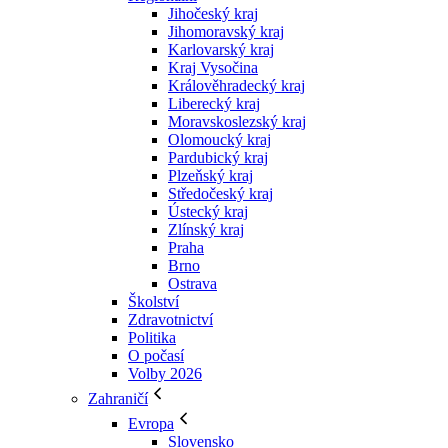
Jihočeský kraj
Jihomoravský kraj
Karlovarský kraj
Kraj Vysočina
Králověhradecký kraj
Liberecký kraj
Moravskoslezský kraj
Olomoucký kraj
Pardubický kraj
Plzeňský kraj
Středočeský kraj
Ústecký kraj
Zlínský kraj
Praha
Brno
Ostrava
Školství
Zdravotnictví
Politika
O počasí
Volby 2026
Zahraničí
Evropa
Slovensko