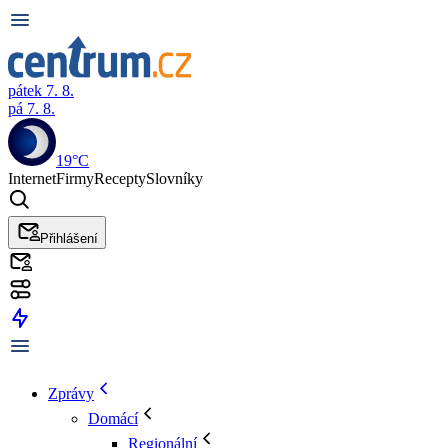
pátek 7. 8.
pá 7. 8.
19°C
Internet
Firmy
Recepty
Slovníky
Přihlášení
Zprávy
Domácí
Regionální