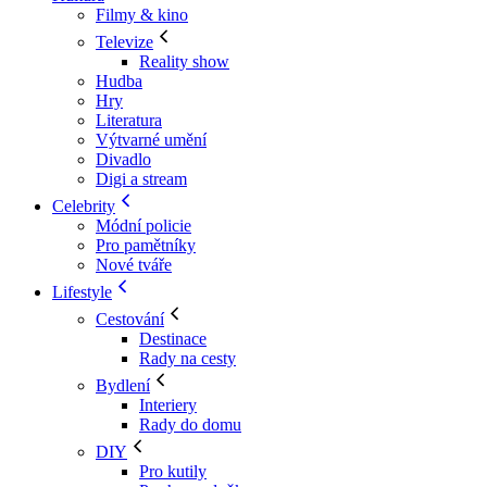
Filmy & kino
Televize
Reality show
Hudba
Hry
Literatura
Výtvarné umění
Divadlo
Digi a stream
Celebrity
Módní policie
Pro pamětníky
Nové tváře
Lifestyle
Cestování
Destinace
Rady na cesty
Bydlení
Interiery
Rady do domu
DIY
Pro kutily