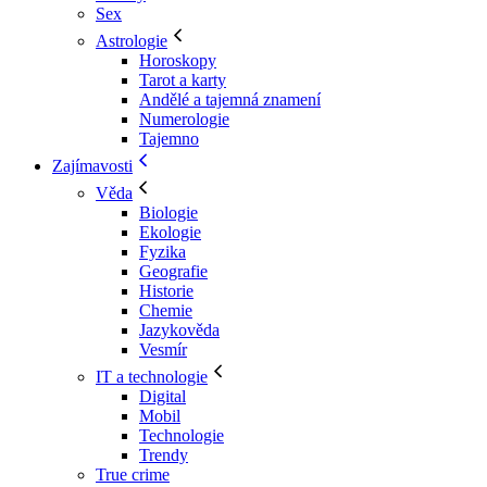
Sex
Astrologie
Horoskopy
Tarot a karty
Andělé a tajemná znamení
Numerologie
Tajemno
Zajímavosti
Věda
Biologie
Ekologie
Fyzika
Geografie
Historie
Chemie
Jazykověda
Vesmír
IT a technologie
Digital
Mobil
Technologie
Trendy
True crime