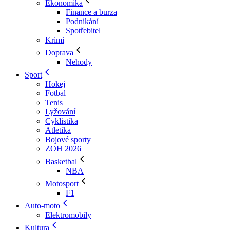
Ekonomika
Finance a burza
Podnikání
Spotřebitel
Krimi
Doprava
Nehody
Sport
Hokej
Fotbal
Tenis
Lyžování
Cyklistika
Atletika
Bojové sporty
ZOH 2026
Basketbal
NBA
Motosport
F1
Auto-moto
Elektromobily
Kultura