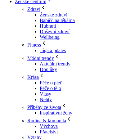
Ženské centrum
Zdraví
Ženské zdraví
Babiččina lékárna
Hubnutí
Duševní zdraví
Wellbeing
Fitness
Jóga a pilates
Módní trendy
Aktuální trendy
Doplňky
Krása
Péče o pleť
Péče o tělo
Vlasy
Nehty
Příběhy ze života
Inspirativní ženy
Rodina & komunita
Výchova
Přátelství
Vztahy