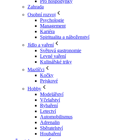
Pro hospodyňky
Zahrada
Osobní rozvoj
Psychologie
Management
Kariéra
Spiritualita a náboženství
Jídlo a vaření
Světová gastronomie
Levné vaření
Kulinářské triky
Mazlíčci
Kočky
Pejskové
Hobby
Modelářství
Včelařství
Rybaření
Letectví
Automobilismus
Adrenalin
Sběratelství
Houbaření