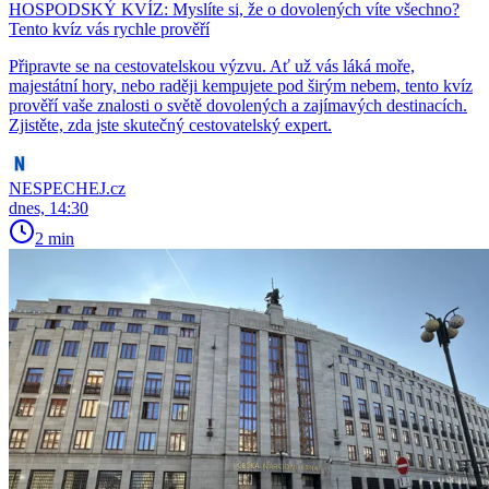
HOSPODSKÝ KVÍZ: Myslíte si, že o dovolených víte všechno?
Tento kvíz vás rychle prověří
Připravte se na cestovatelskou výzvu. Ať už vás láká moře,
majestátní hory, nebo raději kempujete pod širým nebem, tento kvíz
prověří vaše znalosti o světě dovolených a zajímavých destinacích.
Zjistěte, zda jste skutečný cestovatelský expert.
NESPECHEJ.cz
dnes, 14:30
2 min