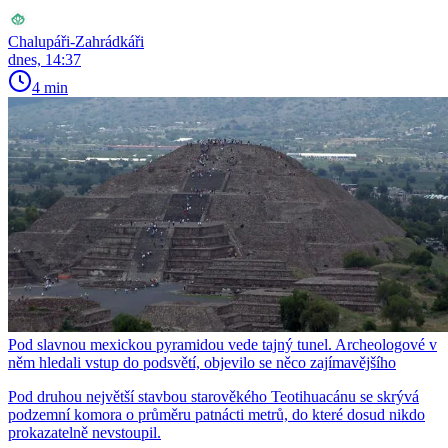
Chalupáři-Zahrádkáři
dnes, 14:37
4 min
Pod slavnou mexickou pyramidou vede tajný tunel. Archeologové v
něm hledali vstup do podsvětí, objevilo se něco zajímavějšího
Pod druhou největší stavbou starověkého Teotihuacánu se skrývá
podzemní komora o průměru patnácti metrů, do které dosud nikdo
prokazatelně nevstoupil.