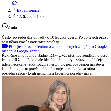
ExtraInspirace
12. 6. 2026, 10:04
3 min
Češky po šedesátce omládly o 10 let díky účesu. Po 30 letech pauzy
se k němu vrací a kadeřnice nestíhají
Přidejte si obsah Centrum.cz do oblíbených zdrojů pro Google
hledání a Google zprávy
Řekněme si to rovnou: žádné nůžky z vás přes noc neudělají o deset
let mladší ženu. Pokud ale hledáte střih, který s výrazem obličeje
udělá nečekaně velký rozdíl a nestojí víc než obyčejnou návštěvu
kadeřnictví, je to právě tenhle. Jmenuje se záclonková ofina a
poslední sezony kvůli němu hlásí kadeřníci pořádný nával.