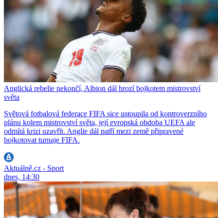
Anglická rebelie nekončí, Albion dál hrozí bojkotem mistrovství
světa
Světová fotbalová federace FIFA sice ustoupila od kontroverzního
plánu kolem mistrovství světa, její evropská obdoba UEFA ale
odmítá krizi uzavřít. Anglie dál patří mezi země připravené
bojkotovat turnaje FIFA.
Aktuálně.cz - Sport
dnes, 14:30