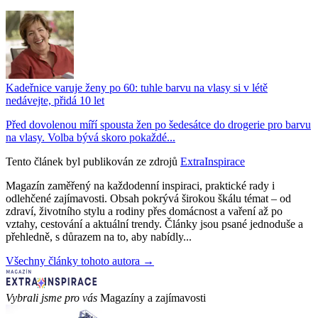
Kadeřnice varuje ženy po 60: tuhle barvu na vlasy si v létě
nedávejte, přidá 10 let
Před dovolenou míří spousta žen po šedesátce do drogerie pro barvu
na vlasy. Volba bývá skoro pokaždé...
Tento článek byl publikován ze zdrojů
ExtraInspirace
Magazín zaměřený na každodenní inspiraci, praktické rady i
odlehčené zajímavosti. Obsah pokrývá širokou škálu témat – od
zdraví, životního stylu a rodiny přes domácnost a vaření až po
vztahy, cestování a aktuální trendy. Články jsou psané jednoduše a
přehledně, s důrazem na to, aby nabídly...
Všechny články tohoto autora →
Vybrali jsme pro vás
Magazíny a zajímavosti