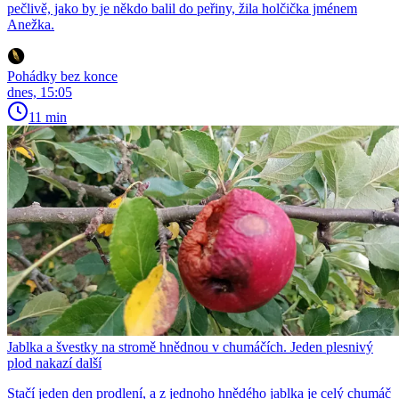
pečlivě, jako by je někdo balil do peřiny, žila holčička jménem
Anežka.
Pohádky bez konce
dnes, 15:05
11 min
Jablka a švestky na stromě hnědnou v chumáčích. Jeden plesnivý
plod nakazí další
Stačí jeden den prodlení, a z jednoho hnědého jablka je celý chumáč