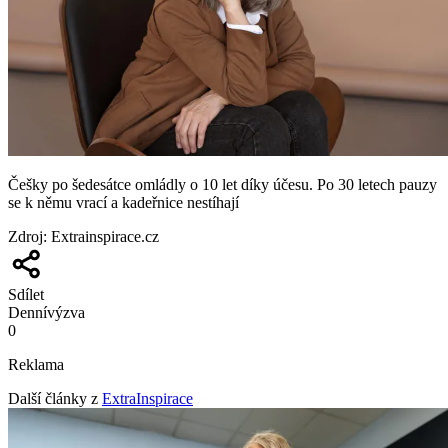
Češky po šedesátce omládly o 10 let díky účesu. Po 30 letech pauzy
se k němu vrací a kadeřnice nestíhají
Zdroj
:
Extrainspirace.cz
Sdílet
Denní
výzva
0
Reklama
Další články z
ExtraInspirace