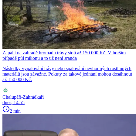
Zapálit na zahradě hromadu trávy stojí až 150 000 Kč. V horším
případě půl milionu a to už není sranda
Následky vypalování trávy nebo spalování nevhodných rostlinných
materiálů jsou závažné. Pokuty za takové jednání mohou dosáhnout
až 150 000 Kč.
Chalupáři-Zahrádkáři
dnes, 14:55
2 min