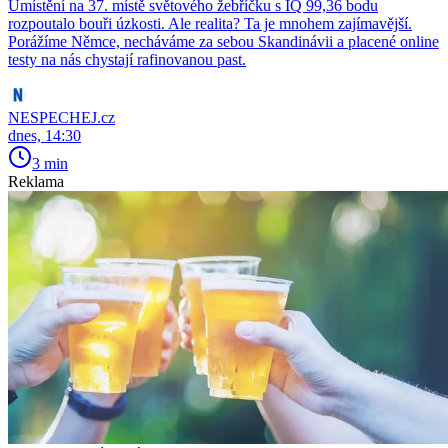
Umístění na 37. místě světového žebříčku s IQ 99,36 bodu
rozpoutalo bouři úzkosti. Ale realita? Ta je mnohem zajímavější.
Porážíme Němce, necháváme za sebou Skandinávii a placené online
testy na nás chystají rafinovanou past.
NESPECHEJ.cz
dnes, 14:30
3 min
Reklama