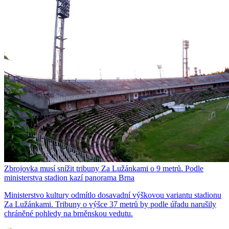
Zbrojovka musí snížit tribuny Za Lužánkami o 9 metrů. Podle
ministerstva stadion kazí panorama Brna
Ministerstvo kultury odmítlo dosavadní výškovou variantu stadionu
Za Lužánkami. Tribuny o výšce 37 metrů by podle úřadu narušily
chráněné pohledy na brněnskou vedutu.