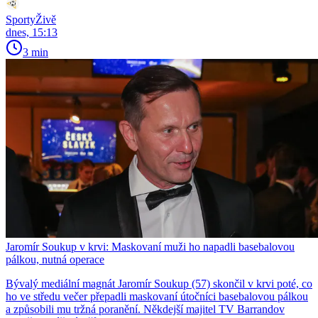
SportyŽivě
dnes, 15:13
3 min
Jaromír Soukup v krvi: Maskovaní muži ho napadli basebalovou
pálkou, nutná operace
Bývalý mediální magnát Jaromír Soukup (57) skončil v krvi poté, co
ho ve středu večer přepadli maskovaní útočníci basebalovou pálkou
a způsobili mu tržná poranění. Někdejší majitel TV Barrandov