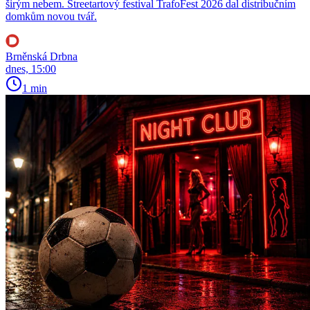
širým nebem. Streetartový festival TrafoFest 2026 dal distribučním
domkům novou tvář.
Brněnská Drbna
dnes, 15:00
1 min