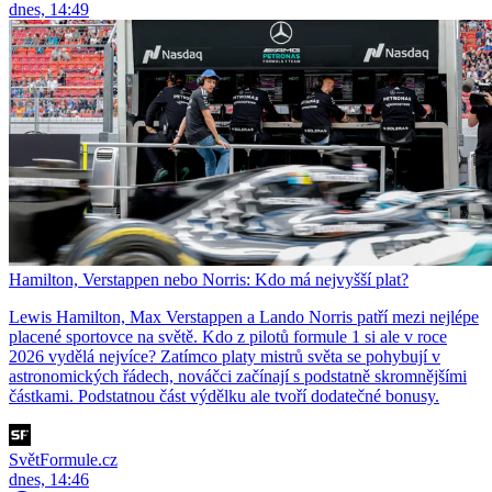
dnes, 14:49
Hamilton, Verstappen nebo Norris: Kdo má nejvyšší plat?
Lewis Hamilton, Max Verstappen a Lando Norris patří mezi nejlépe
placené sportovce na světě. Kdo z pilotů formule 1 si ale v roce
2026 vydělá nejvíce? Zatímco platy mistrů světa se pohybují v
astronomických řádech, nováčci začínají s podstatně skromnějšími
částkami. Podstatnou část výdělku ale tvoří dodatečné bonusy.
SvětFormule.cz
dnes, 14:46