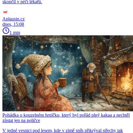
skončil v péči lékařů.
Aplausin.cz
dnes, 15:08
1 min
Pohádka o kouzelném hrníčku, který byl pořád plný kakaa a nechtěl
zůstat jen na poličce
V jedné vesnici pod lesem, kde v zimě sníh přikrýval střechy tak