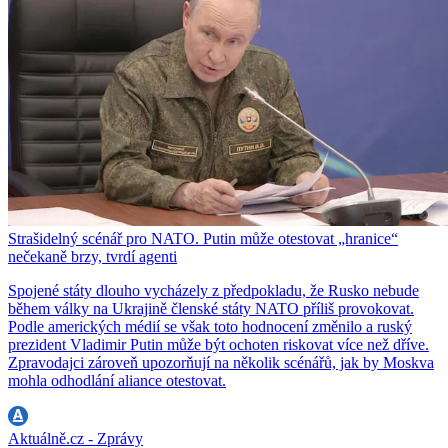
Strašidelný scénář pro NATO. Putin může otestovat „hranice“
nečekaně brzy, tvrdí agenti
Spojené státy dlouho vycházely z předpokladu, že Rusko nebude
během války na Ukrajině členské státy NATO příliš provokovat.
Podle amerických médií se však toto hodnocení změnilo a ruský
prezident Vladimir Putin může být ochoten riskovat více než dříve.
Zpravodajci zároveň upozorňují na několik scénářů, jak by Moskva
mohla odhodlání aliance otestovat.
Aktuálně.cz - Zprávy