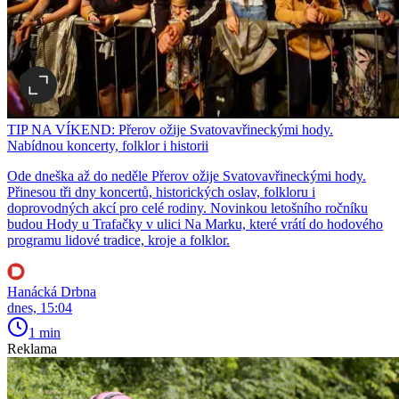
TIP NA VÍKEND: Přerov ožije Svatovavřineckými hody.
Nabídnou koncerty, folklor i historii
Ode dneška až do neděle Přerov ožije Svatovavřineckými hody.
Přinesou tři dny koncertů, historických oslav, folkloru i
doprovodných akcí pro celé rodiny. Novinkou letošního ročníku
budou Hody u Trafačky v ulici Na Marku, které vrátí do hodového
programu lidové tradice, kroje a folklor.
Hanácká Drbna
dnes, 15:04
1 min
Reklama