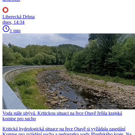
Liberecká Drbna
dnes, 14:34
1 min
Voda stále ubývá. Kritickou situaci na řece Otavě řešila krajská
komise pro sucho
Kritická hydrologická situace na řece Otavě si vyžádala zasedání
Komise pro zvládání sucha a nedostatku vody Plzeňského kraje. Na