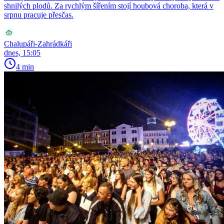
shnilých plodů. Za rychlým šířením stojí houbová choroba, která v
srpnu pracuje přesčas.
Chalupáři-Zahrádkáři
dnes, 15:05
4 min