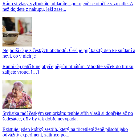
Ráno si vlasy vyfoukáte, uhladíte, spokojeně se otočíte v zrcadle. A
než dojdete z nákupu, leží zase...
Nejhorší čaje z českých obchodů. Češi je pijí každý den ke snídaní a
neví, co v nich je
Ranní čaj patří k nejobyčejnějším rituálům. Vhodíte sáček do hrnku,
zalijete vroucí […]
Stylistka radí českým seniorkám: tenhle střih vlasů si dopřejte až po
šedesátce, dřív by tak dobře nevypadal
Existuje jeden krátký sestřih, který na třicetileté ženě působí jako
odvážný experiment, zatímco po...