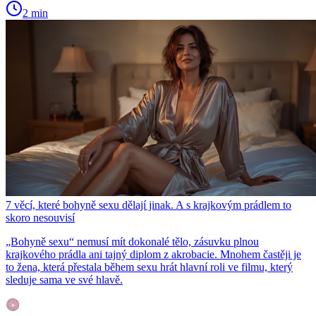
2 min
7 věcí, které bohyně sexu dělají jinak. A s krajkovým prádlem to
skoro nesouvisí
„Bohyně sexu“ nemusí mít dokonalé tělo, zásuvku plnou
krajkového prádla ani tajný diplom z akrobacie. Mnohem častěji je
to žena, která přestala během sexu hrát hlavní roli ve filmu, který
sleduje sama ve své hlavě.