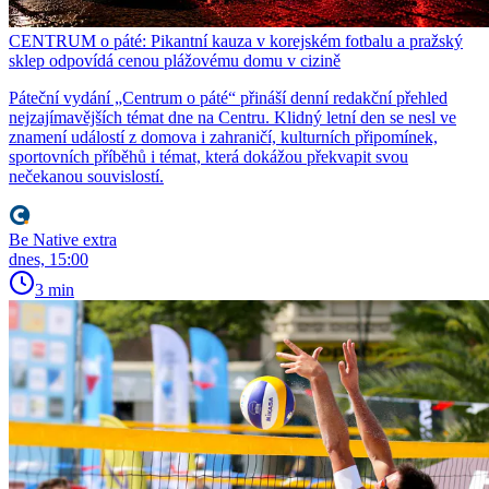
CENTRUM o páté: Pikantní kauza v korejském fotbalu a pražský
sklep odpovídá cenou plážovému domu v cizině
Páteční vydání „Centrum o páté“ přináší denní redakční přehled
nejzajímavějších témat dne na Centru. Klidný letní den se nesl ve
znamení událostí z domova i zahraničí, kulturních připomínek,
sportovních příběhů i témat, která dokážou překvapit svou
nečekanou souvislostí.
Be Native extra
dnes, 15:00
3 min