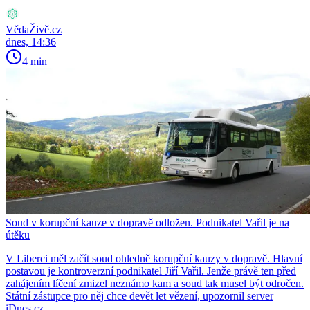
VědaŽivě.cz
dnes, 14:36
4 min
Soud v korupční kauze v dopravě odložen. Podnikatel Vařil je na
útěku
V Liberci měl začít soud ohledně korupční kauzy v dopravě. Hlavní
postavou je kontroverzní podnikatel Jiří Vařil. Jenže právě ten před
zahájením líčení zmizel neznámo kam a soud tak musel být odročen.
Státní zástupce pro něj chce devět let vězení, upozornil server
iDnes.cz.