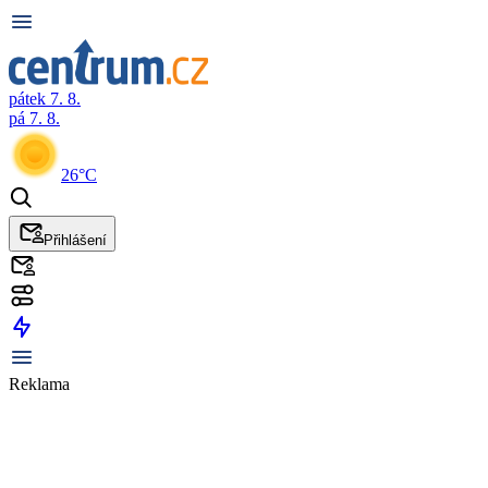
pátek 7. 8.
pá 7. 8.
26°C
Přihlášení
Reklama