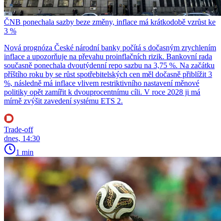
ČNB ponechala sazby beze změny, inflace má krátkodobě vzrůst ke
3 %
Nová prognóza České národní banky počítá s dočasným zrychlením
inflace a upozorňuje na převahu proinflačních rizik. Bankovní rada
současně ponechala dvoutýdenní repo sazbu na 3,75 %. Na začátku
příštího roku by se růst spotřebitelských cen měl dočasně přiblížit 3
%, následně má inflace vlivem restriktivního nastavení měnové
politiky opět zamířit k dvouprocentnímu cíli. V roce 2028 ji má
mírně zvýšit zavedení systému ETS 2.
Trade-off
dnes, 14:30
1 min