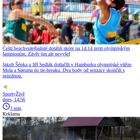
Čeští beachvolejbalisté dotáhli skóre na 14:14 proti olympijským
šampionům. Závěr jim ale nevyšel
Jakub Šépka a Jiří Sedlák dotlačili v Hamburku olympijské vítěze
Mola a Søruma do tie-breaku. Dva body od senzace skončili s
prázdnou.
SportyŽivě
dnes, 14:56
3 min
Reklama