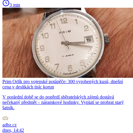
3 min
Prim Orlík pro vojenské potápěče: 300 vyrobených kusů, dnešní
cena v desítkách tisíc korun
V poslední době se do popředí sběratelských zájmů dostává
nečekaný předmět – náramkové hodinky. Vyplatí se probrat starý
šatník.
adbz.cz
dnes, 14:42