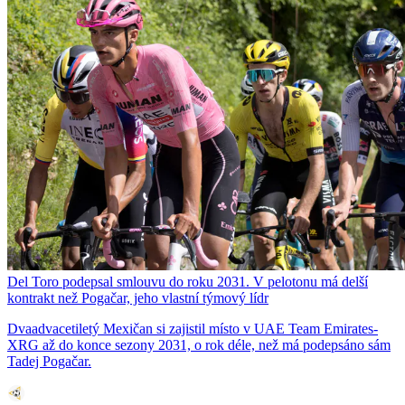
Del Toro podepsal smlouvu do roku 2031. V pelotonu má delší
kontrakt než Pogačar, jeho vlastní týmový lídr
Dvaadvacetiletý Mexičan si zajistil místo v UAE Team Emirates-
XRG až do konce sezony 2031, o rok déle, než má podepsáno sám
Tadej Pogačar.