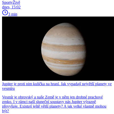
SportyŽivě
dnes, 15:02
3 min
Jupiter je proti nim kulička na hraní. Jak vypadají největší planety ve
vesmíru
Vesmír je obrovský a naše Země je v něm jen drobné prachové
zrnko. I v rámci naší sluneční soustavy nás Jupiter výrazně
převyšuje. Existují ještě větší planety? A jak velké vlastně mohou
být?