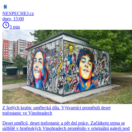
NESPECHEJ.cz
dnes, 15:00
3 min
Z šedých krabic umělecká díla. Výtvarníci proměnili deset
trafostanic ve Vinohradech
Deset umělců, deset trafostanic a pět dní práce. Začátkem srpna se
sídliště v brněnských Vinohradech proměnilo v originální galerii pod