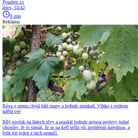
Poudree.cz
dnes, 14:42
8 min
Reklama
Réva v srpnu chytá bílé mapy a bobule praskají. Vlhko s vedrem
udělá své
Bílý povlak na listech révy a prasklé bobule nejsou projevy jedné
choroby. Je to signál, že se na keři sešlo víc problémů najednou, a
řešit jen jeden z nich nestačí.