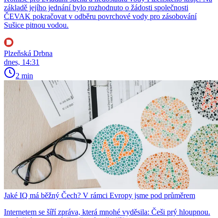
základě jejího jednání bylo rozhodnuto o žádosti společnosti
ČEVAK pokračovat v odběru povrchové vody pro zásobování
Sušice pitnou vodou.
Plzeňská Drbna
dnes, 14:31
2 min
Jaké IQ má běžný Čech? V rámci Evropy jsme pod průměrem
Internetem se šíří zpráva, která mnohé vyděsila: Češi prý hloupnou.