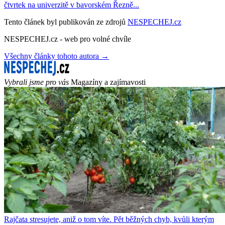
čtvrtek na univerzitě v bavorském Řezně...
Tento článek byl publikován ze zdrojů
NESPECHEJ.cz
NESPECHEJ.cz - web pro volné chvíle
Všechny články tohoto autora →
Vybrali jsme pro vás
Magazíny a zajímavosti
Rajčata stresujete, aniž o tom víte. Pět běžných chyb, kvůli kterým