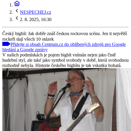
NESPECHEJ.cz
2. 8. 2025, 16:30
Český bigbít: Jak dobře znáš českou rockovou scénu. Jen ti největší
rockeři dají všech 10 otázek
Přidejte si obsah Centrum.cz do oblíbených zdrojů pro Google
hledání a Google zprávy
V našich podmínkách je pojem bigbít vnímán nejen jako čistě
hudební styl, ale také jako symbol svobody v době, která svobodnou
rozhodně nebyla. Historie českého bigbítu je tak vskutku bohatá.