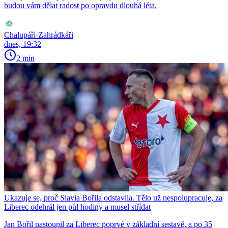
budou vám dělat radost po opravdu dlouhá léta.
Chalupáři-Zahrádkáři
dnes, 19:32
2 min
Ukazuje se, proč Slavia Bořila odstavila. Tělo už nespolupracuje, za
Liberec odehrál jen půl hodiny a musel střídat
Jan Bořil nastoupil za Liberec poprvé v základní sestavě, a po 35