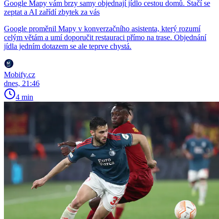
Google Mapy vám brzy samy objednají jídlo cestou domů. Stačí se
zeptat a AI zařídí zbytek za vás
Google proměnil Mapy v konverzačního asistenta, který rozumí
celým větám a umí doporučit restauraci přímo na trase. Objednání
jídla jedním dotazem se ale teprve chystá.
Mobify.cz
dnes, 21:46
4 min