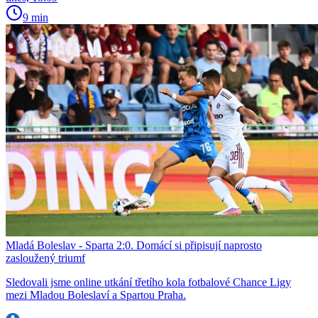
9 min
Mladá Boleslav - Sparta 2:0. Domácí si připisují naprosto
zasloužený triumf
Sledovali jsme online utkání třetího kola fotbalové Chance Ligy
mezi Mladou Boleslaví a Spartou Praha.