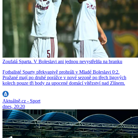
Zoufalá Sparta. V Boleslavi ani jednou nevystřelila na branku
Fotbalisté Sparty překvapivě prohráli v Mladé Boleslavi 0:2.
Pražané mají po druhé porážce v nové sezoně po třech ligových
kolech pouze tři body za upocené domácí vítězství nad Zlínem.
Aktuálně.cz - Sport
dnes, 20:20