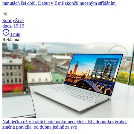
minutách šel dolů. Debut v Brně skončil nuceným střídáním.
SportyŽivě
dnes, 19:19
3 min
Reklama
Nabíječku už v krabici notebooku nenajdete. EU donutila výrobce
změnit pravidla, od dubna jedině za své