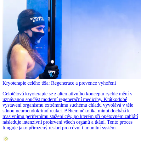
Kryoterapie celého těla: Regenerace a prevence vyhoření
Celotělová kryoterapie se z alternativního konceptu rychle mění v
uznávanou součást moderní regenerační medicíny. Krátkodobé
vystavení organismu extrémnímu suchému chladu vyvolává v těle
silnou neuroendokrinní reakci. Během několika minut dochází k
masivnímu perifernímu stažení cév, po kterém při opětovném zahřátí
následuje intenzivní prokrvení všech orgánů a tkání. Tento proces
funguje jako přirozený restart pro cévní i imunitní systém.