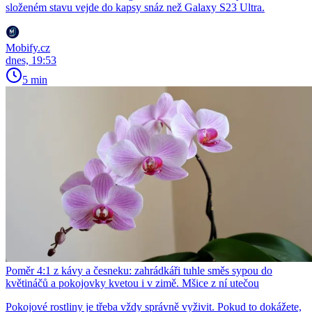
složeném stavu vejde do kapsy snáz než Galaxy S23 Ultra.
Mobify.cz
dnes, 19:53
5 min
Poměr 4:1 z kávy a česneku: zahrádkáři tuhle směs sypou do
květináčů a pokojovky kvetou i v zimě. Mšice z ní utečou
Pokojové rostliny je třeba vždy správně vyživit. Pokud to dokážete,