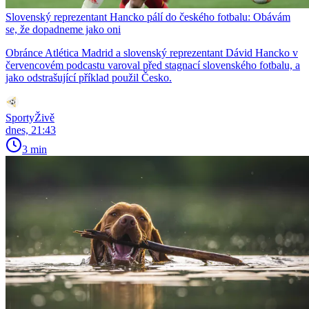
Slovenský reprezentant Hancko pálí do českého fotbalu: Obávám
se, že dopadneme jako oni
Obránce Atlética Madrid a slovenský reprezentant Dávid Hancko v
červencovém podcastu varoval před stagnací slovenského fotbalu, a
jako odstrašující příklad použil Česko.
SportyŽivě
dnes, 21:43
3 min