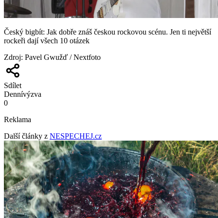
Český bigbít: Jak dobře znáš českou rockovou scénu. Jen ti největší
rockeři dají všech 10 otázek
Zdroj
:
Pavel Gwužď / Nextfoto
Sdílet
Denní
výzva
0
Reklama
Další články z
NESPECHEJ.cz