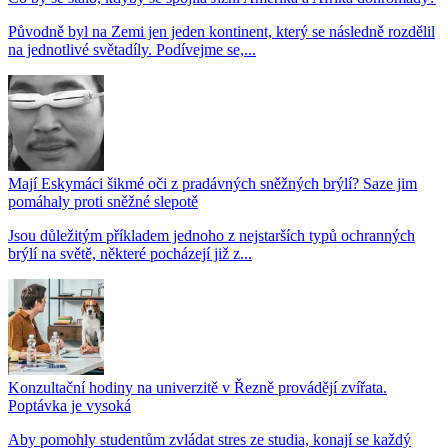
Původně byl na Zemi jen jeden kontinent, který se následně rozdělil
na jednotlivé světadíly. Podívejme se,...
Mají Eskymáci šikmé oči z pradávných sněžných brýlí? Saze jim
pomáhaly proti sněžné slepotě
Jsou důležitým příkladem jednoho z nejstarších typů ochranných
brýlí na světě, některé pocházejí již z...
Konzultační hodiny na univerzitě v Řezně provádějí zvířata.
Poptávka je vysoká
Aby pomohly studentům zvládat stres ze studia, konají se každý