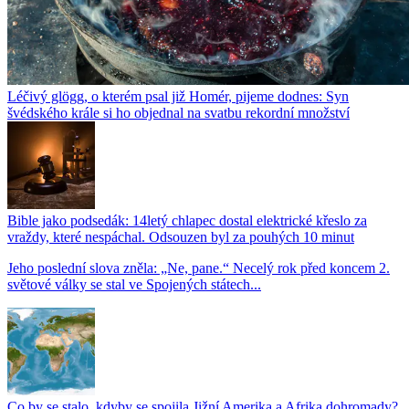
Léčivý glögg, o kterém psal již Homér, pijeme dodnes: Syn
švédského krále si ho objednal na svatbu rekordní množství
Bible jako podsedák: 14letý chlapec dostal elektrické křeslo za
vraždy, které nespáchal. Odsouzen byl za pouhých 10 minut
Jeho poslední slova zněla: „Ne, pane.“ Necelý rok před koncem 2.
světové války se stal ve Spojených státech...
Co by se stalo, kdyby se spojila Jižní Amerika a Afrika dohromady?