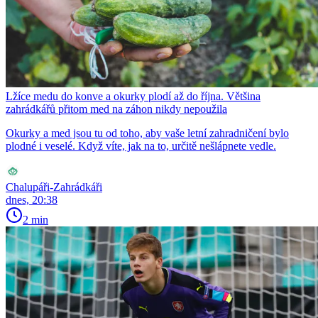
Lžíce medu do konve a okurky plodí až do října. Většina
zahrádkářů přitom med na záhon nikdy nepoužila
Okurky a med jsou tu od toho, aby vaše letní zahradničení bylo
plodné i veselé. Když víte, jak na to, určitě nešlápnete vedle.
Chalupáři-Zahrádkáři
dnes, 20:38
2 min