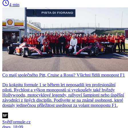
4 min
Co mají společného Pitt, Cruise a Rossi? Všichni řídili monopost F1
Do kokpitu formule 1 se během let neposadili jen profesionální
piloti. Rychlost a výkon monopostů si vyzkoušely také hvězdy
Hollywoodu, motocyklové legendy, rallyoví šampioni nebo úspěšní
závodníci z jiných disciplín. Podívejte se na známé osobnosti, které
dostaly jedinečnou příležitost usednout za volant monopostu F1.
SvětFormule.cz
dnes, 18:09