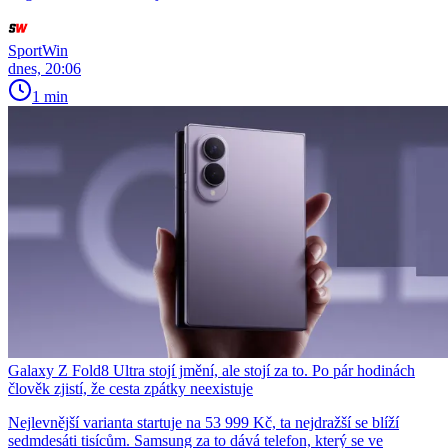
SportWin
dnes, 20:06
1 min
Galaxy Z Fold8 Ultra stojí jmění, ale stojí za to. Po pár hodinách
člověk zjistí, že cesta zpátky neexistuje
Nejlevnější varianta startuje na 53 999 Kč, ta nejdražší se blíží
sedmdesáti tisícům. Samsung za to dává telefon, který se ve