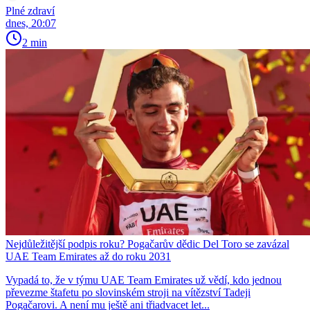
Plné zdraví
dnes, 20:07
2 min
Nejdůležitější podpis roku? Pogačarův dědic Del Toro se zavázal
UAE Team Emirates až do roku 2031
Vypadá to, že v týmu UAE Team Emirates už vědí, kdo jednou
převezme štafetu po slovinském stroji na vítězství Tadeji
Pogačarovi. A není mu ještě ani třiadvacet let...