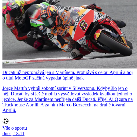
Ducati už neprohrává jen s Martínem. Prohrává s celou Aprilií a boj
o titul MotoGP začíná vypadat úplně jinak
Jorge Martín vyhrál sobotní sprint v Silverstonu. Kdyby šlo jen o
něj, Ducati by si ještě mohla vysvětlovat výsledek kvalitou jednoho
jezdce. Jenže za Martínem nepřijela další Ducati. Přijel Ai Ogura na
Trackhouse Aprilii. A za ním Marco Bezzecchi na druhé tovární
Aprilii.
Vše o sportu
dnes, 18:11