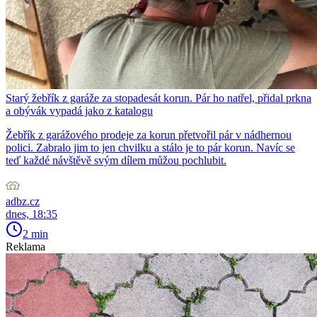
Starý žebřík z garáže za stopadesát korun. Pár ho natřel, přidal prkna
a obývák vypadá jako z katalogu
Žebřík z garážového prodeje za korun přetvořil pár v nádhernou
polici. Zabralo jim to jen chvilku a stálo je to pár korun. Navíc se
teď každé návštěvě svým dílem můžou pochlubit.
adbz.cz
dnes, 18:35
2 min
Reklama