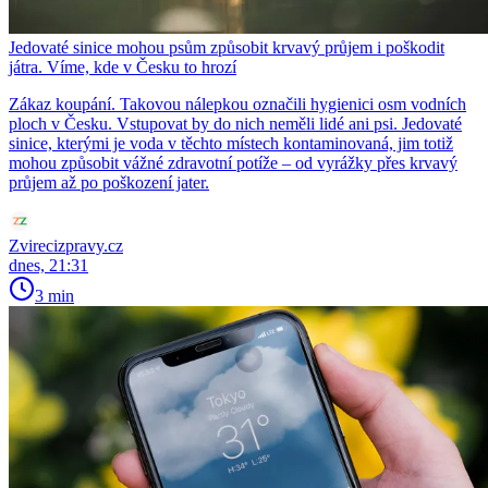
Jedovaté sinice mohou psům způsobit krvavý průjem i poškodit
játra. Víme, kde v Česku to hrozí
Zákaz koupání. Takovou nálepkou označili hygienici osm vodních
ploch v Česku. Vstupovat by do nich neměli lidé ani psi. Jedovaté
sinice, kterými je voda v těchto místech kontaminovaná, jim totiž
mohou způsobit vážné zdravotní potíže – od vyrážky přes krvavý
průjem až po poškození jater.
Zvirecizpravy.cz
dnes, 21:31
3 min