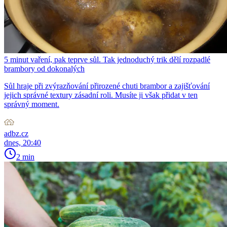
5 minut vaření, pak teprve sůl. Tak jednoduchý trik dělí rozpadlé
brambory od dokonalých
Sůl hraje při zvýrazňování přirozené chuti brambor a zajišťování
jejich správné textury zásadní roli. Musíte ji však přidat v ten
správný moment.
adbz.cz
dnes, 20:40
2 min