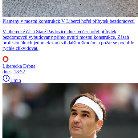
Plameny v mostní konstrukci: V Liberci hořel příbytek bezdomovců
V liberecké části Staré Pavlovice dnes večer hořel příbytek
bezdomovců vybudovaný přímo uvnitř mostní konstrukce. Zásah
profesionálních jednotek zamezil dalším škodám a požár se podařilo
rychle zlikvidovat.
Liberecká Drbna
dnes, 18:52
1 min