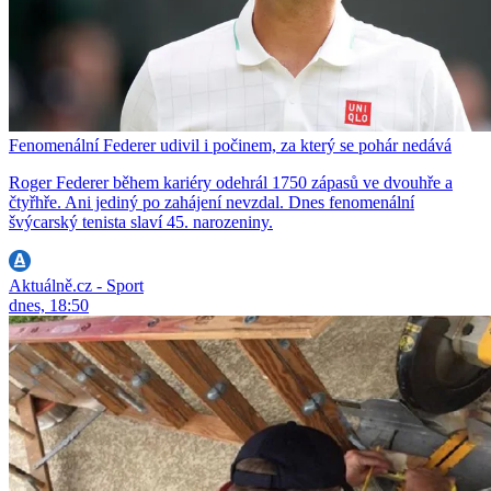
Fenomenální Federer udivil i počinem, za který se pohár nedává
Roger Federer během kariéry odehrál 1750 zápasů ve dvouhře a
čtyřhře. Ani jediný po zahájení nevzdal. Dnes fenomenální
švýcarský tenista slaví 45. narozeniny.
Aktuálně.cz - Sport
dnes, 18:50