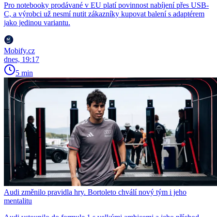
Pro notebooky prodávané v EU platí povinnost nabíjení přes USB-
C, a výrobci už nesmí nutit zákazníky kupovat balení s adaptérem
jako jedinou variantu.
Mobify.cz
dnes, 19:17
5 min
Audi změnilo pravidla hry. Bortoleto chválí nový tým i jeho
mentalitu