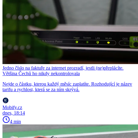
Jedno číslo na faktuře za internet prozradí, jestli (ne)přeplácíte.
Většina Čechů ho nikdy nekontrolovala
Nejde o částku, kterou každý měsíc zaplatíte. Rozhodující je název
tarifu a rychlost, která se za ním skrývá.
Mobify.cz
dnes, 18:14
4 min