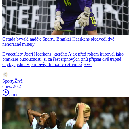
Ostuda bývalé naděje Sparty. Brankář Heerkens předvedl dvě
nehorázné minely
Dvacetiletý Joeri Heerkens, kterého Ajax před rokem kupoval jako
brankáře budoucnosti, si za šest srpnových dnů připsal dvě trapné
chyby, jednu v přípravě, druhou v ostrém zápase.
SportyŽivě
dnes, 20:21
3 min