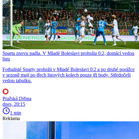
Sparta znovu padla. V Mladé Boleslavi prohrála 0:2, domácí vedou
ligu
Fotbalisté Sparty prohráli v Mladé Boleslavi 0:2 a po druhé porážce
v sezoně mají po třech ligových kolech pouze tři body. Středočeši
vedou tabulku.
Pražská Drbna
dnes, 20:15
1 min
Reklama