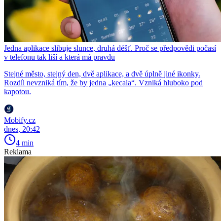
Jedna aplikace slibuje slunce, druhá déšť. Proč se předpovědi počasí
v telefonu tak liší a která má pravdu
Stejné město, stejný den, dvě aplikace, a dvě úplně jiné ikonky.
Rozdíl nevzniká tím, že by jedna „kecala“. Vzniká hluboko pod
kapotou.
Mobify.cz
dnes, 20:42
4 min
Reklama