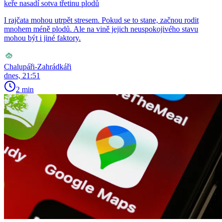
keře nasadí sotva třetinu plodů
I rajčata mohou utrpět stresem. Pokud se to stane, začnou rodit
mnohem méně plodů. Ale na vině jejich neuspokojivého stavu
mohou být i jiné faktory.
Chalupáři-Zahrádkáři
dnes, 21:51
2 min