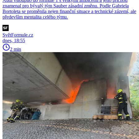
Audi vstoupilo do formule 1 s velkými ambicemi a jeho příchod
znamenal pro bývalý tým Sauber zásadní změnu. Podle Gabriela
Bortoleta se proměnila nejen finanční situace a technické zázemí, ale
především mentalita celého týmu.
SvětFormule.cz
dnes, 18:55
2 min