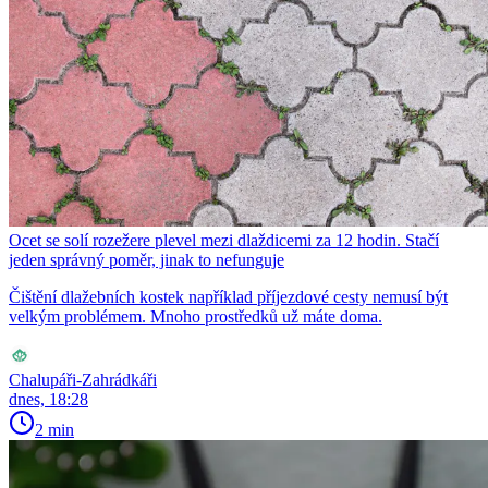
Ocet se solí rozežere plevel mezi dlaždicemi za 12 hodin. Stačí
jeden správný poměr, jinak to nefunguje
Čištění dlažebních kostek například příjezdové cesty nemusí být
velkým problémem. Mnoho prostředků už máte doma.
Chalupáři-Zahrádkáři
dnes, 18:28
2 min