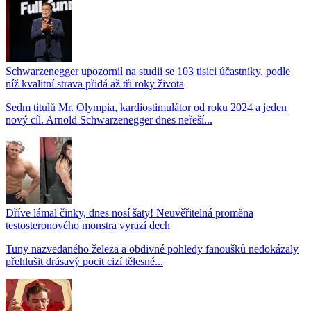
Schwarzenegger upozornil na studii se 103 tisíci účastníky, podle
níž kvalitní strava přidá až tři roky života
Sedm titulů Mr. Olympia, kardiostimulátor od roku 2024 a jeden
nový cíl. Arnold Schwarzenegger dnes neřeší...
Dříve lámal činky, dnes nosí šaty! Neuvěřitelná proměna
testosteronového monstra vyrazí dech
Tuny nazvedaného železa a obdivné pohledy fanoušků nedokázaly
přehlušit drásavý pocit cizí tělesné...