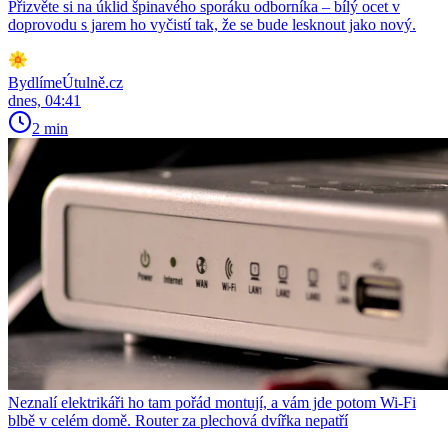
Přizvěte si na úklid špinavého sporáku odborníka – bílý ocet v
doprovodu s jarem ho vyčistí tak, že se bude lesknout jako nový.
BydlímeÚtulně.cz
dnes, 04:41
2 min
Neznalí elektrikáři ho tam pořád montují, a vám jde potom Wi-Fi
blbě v celém domě. Router za plechová dvířka nepatří