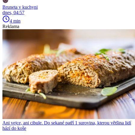
Bruneta v kuchyni
dnes, 04:57
4 min
Reklama
Ani vejce, ani cibule. Do sekané patří 1 surovina, kterou většina lidí
hází do koše