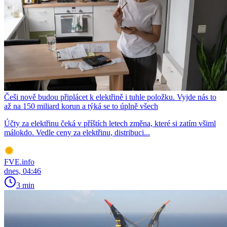
Češi nově budou připlácet k elektřině i tuhle položku. Vyjde nás to
až na 150 miliard korun a týká se to úplně všech
Účty za elektřinu čeká v příštích letech změna, které si zatím všiml
málokdo. Vedle ceny za elektřinu, distribuci...
FVE.info
dnes, 04:46
3 min