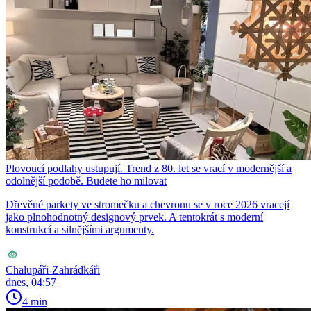
Plovoucí podlahy ustupují. Trend z 80. let se vrací v modernější a
odolnější podobě. Budete ho milovat
Dřevěné parkety ve stromečku a chevronu se v roce 2026 vracejí
jako plnohodnotný designový prvek. A tentokrát s moderní
konstrukcí a silnějšími argumenty.
Chalupáři-Zahrádkáři
dnes, 04:57
4 min