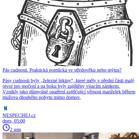
Pás cudnosti. Praktická pomůcka ve středověku nebo mýtus?
Pásy cudnosti byly „železné bikiny“, které měly v přední části malý
otvor pro močení a na boku byly zajištěny visacím zámkem.
Vznikly jako důmyslné opatření zajišťující věrnost manželek během
mužova dlouhého pobytu mimo domov.
NESPECHEJ.cz
dnes, 05:00
2 min