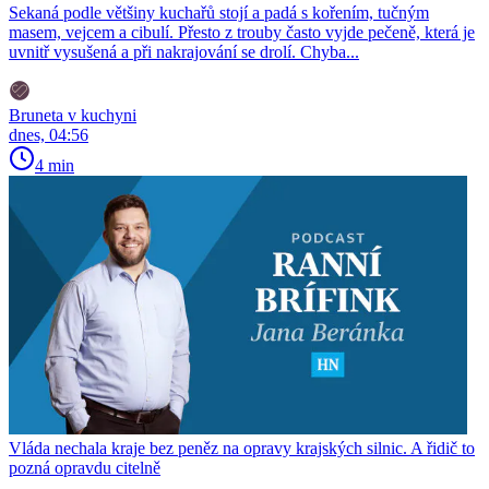
Sekaná podle většiny kuchařů stojí a padá s kořením, tučným
masem, vejcem a cibulí. Přesto z trouby často vyjde pečeně, která je
uvnitř vysušená a při nakrajování se drolí. Chyba...
Bruneta v kuchyni
dnes, 04:56
4 min
Vláda nechala kraje bez peněz na opravy krajských silnic. A řidič to
pozná opravdu citelně