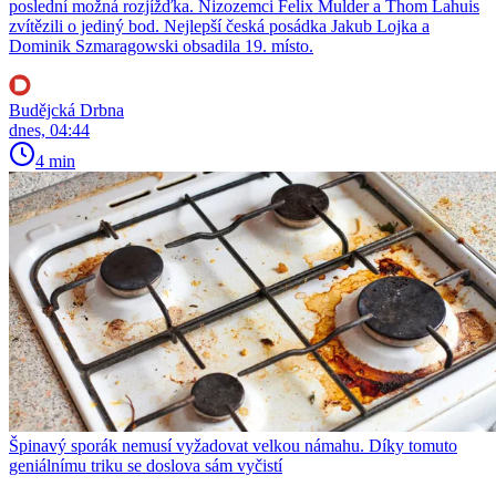
poslední možná rozjížďka. Nizozemci Felix Mulder a Thom Lahuis
zvítězili o jediný bod. Nejlepší česká posádka Jakub Lojka a
Dominik Szmaragowski obsadila 19. místo.
Budějcká Drbna
dnes, 04:44
4 min
Špinavý sporák nemusí vyžadovat velkou námahu. Díky tomuto
geniálnímu triku se doslova sám vyčistí