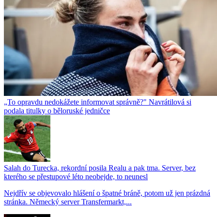
„To opravdu nedokážete informovat správně?" Navrátilová si
podala titulky o běloruské jedničce
Salah do Turecka, rekordní posila Realu a pak tma. Server, bez
kterého se přestupové léto neobejde, to neunesl
Nejdřív se objevovalo hlášení o špatné bráně, potom už jen prázdná
stránka. Německý server Transfermarkt,...