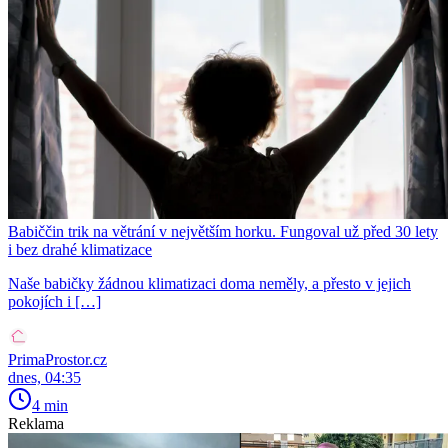
Babiččin trik na větrání v největším horku. Fungoval už před 30 lety
i bez drahé klimatizace
Naše babičky žádnou klimatizaci doma neměly, a přesto v jejich
pokojích i […]
PrimaProstor.cz
dnes, 04:35
4 min
Reklama