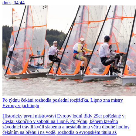
dnes, 04:44
Po týdnu čekání rozhodla poslední rozjížďka. Lipno zná mistry
Evropy v jachtingu
Historicky první mistrovství Evropy lodní třídy 29er pořádané v
Česku skončilo v sobotu na Lipně. Po týdnu, během kterého
závodníci trávili kvůli slabému a nestabilnímu větru dlouhé hodiny
čekáním na břehu i na vodě, rozhodla o evropském titulu až