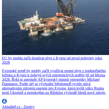
EU by mohla začít dostávat plyn z Kypru od první poloviny roku
2028
Evropské země by mohly začít využívat zemní plyn z podmořského
ložiska u Kypru k pokrytí svých energetických potřeb již od března
2028. Řekl to agentuře AP kyperský ministr energetiky Michael
Damianos. Podle něj se východní Středomoří rychle stává
alternativním zdrojem energie pro Evropu, která kvůli válce Ruska
proti Ukrajině a nepokojům na Blízkém východě hledá nové zdroje.
Aktuálně.cz - Zprávy