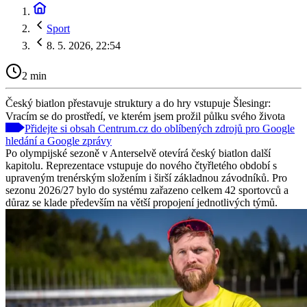
Sport
8. 5. 2026, 22:54
2 min
Český biatlon přestavuje struktury a do hry vstupuje Šlesingr:
Vracím se do prostředí, ve kterém jsem prožil půlku svého života
Přidejte si obsah Centrum.cz do oblíbených zdrojů pro Google
hledání a Google zprávy
Po olympijské sezoně v Anterselvě otevírá český biatlon další
kapitolu. Reprezentace vstupuje do nového čtyřletého období s
upraveným trenérským složením i širší základnou závodníků. Pro
sezonu 2026/27 bylo do systému zařazeno celkem 42 sportovců a
důraz se klade především na větší propojení jednotlivých týmů.