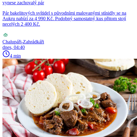
vynese zachovalý pár
Pár bakelitových svítidel s původními malovanými stínidly se na
Aukru nabízí za 4 990 Kč. Podobný samostatný kus přitom stojí
necelých 2 400 Kč.
Chalupáři-Zahrádkáři
dnes, 04:40
4 min