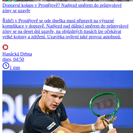
Dopravní kolaps v Prostějově? Nadjezd směrem do průmyslové
zóny se uzavře
Řidiči v Prostějově se ode dneška musí připravit na výrazné
komplikace v dopravě. Nadjezd nad dálnicí směrem do průmyslové
zóny se na deset dní uzavře, na objízdných trasách lze očekávat
velké kolony a zdržení. Uzavírka ovlivní také provoz autobusů.
Hanácká Drbna
dnes, 04:50
1 min