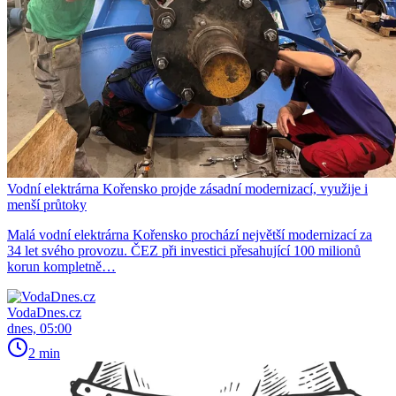
Vodní elektrárna Kořensko projde zásadní modernizací, využije i
menší průtoky
Malá vodní elektrárna Kořensko prochází největší modernizací za
34 let svého provozu. ČEZ při investici přesahující 100 milionů
korun kompletně…
VodaDnes.cz
dnes, 05:00
2 min