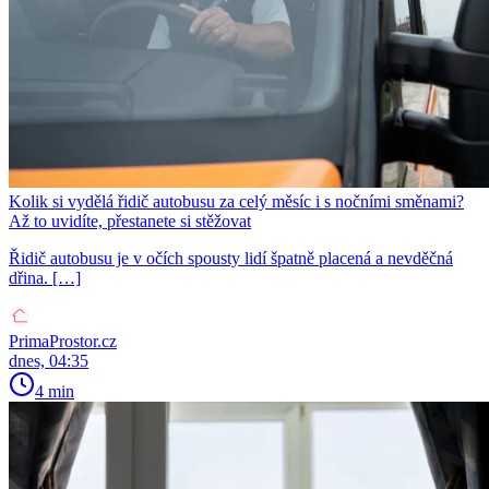
Kolik si vydělá řidič autobusu za celý měsíc i s nočními směnami?
Až to uvidíte, přestanete si stěžovat
Řidič autobusu je v očích spousty lidí špatně placená a nevděčná
dřina. […]
PrimaProstor.cz
dnes, 04:35
4 min