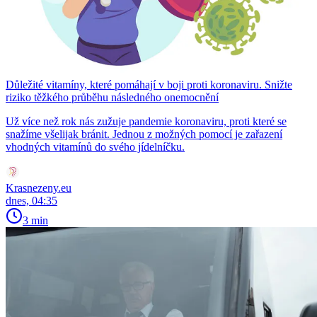
Důležité vitamíny, které pomáhají v boji proti koronaviru. Snižte
riziko těžkého průběhu následného onemocnění
Už více než rok nás zužuje pandemie koronaviru, proti které se
snažíme všelijak bránit. Jednou z možných pomocí je zařazení
vhodných vitamínů do svého jídelníčku.
Krasnezeny.eu
dnes, 04:35
3 min