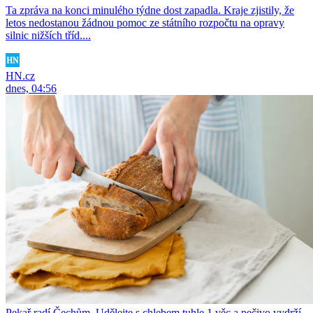
Ta zpráva na konci minulého týdne dost zapadla. Kraje zjistily, že
letos nedostanou žádnou pomoc ze státního rozpočtu na opravy
silnic nižších tříd....
HN.cz
dnes, 04:56
Pekař radí Čechům. Udělejte s chlebem tuhle 1 věc a pečivo vydrží