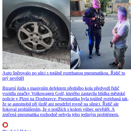
Auto šněrovalo po ulici s totálně roztrhanou pneumatikou. Řidič to
prý nevěděl
Bizarní jízdu s masivním defektem předního kola předvedl řidič
vozidla značky Volkswagen Golf, kterého zastavila hlídka městské
policie v Plzni na Doubravce. Pneumatika byla totálně roztrhaná tak,
že se automobil při jízdě ani neudržel rovně na silnici. Řidič ale
šokoval prohlášením, že o potížích s kolem vůbec nevěděl. A
zničená pneumatika rozhodně nebyla jeho jediným problémem.