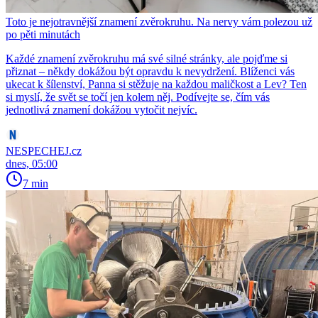
Toto je nejotravnější znamení zvěrokruhu. Na nervy vám polezou už
po pěti minutách
Každé znamení zvěrokruhu má své silné stránky, ale pojďme si
přiznat – někdy dokážou být opravdu k nevydržení. Blíženci vás
ukecat k šílenství, Panna si stěžuje na každou maličkost a Lev? Ten
si myslí, že svět se točí jen kolem něj. Podívejte se, čím vás
jednotlivá znamení dokážou vytočit nejvíc.
NESPECHEJ.cz
dnes, 05:00
7 min