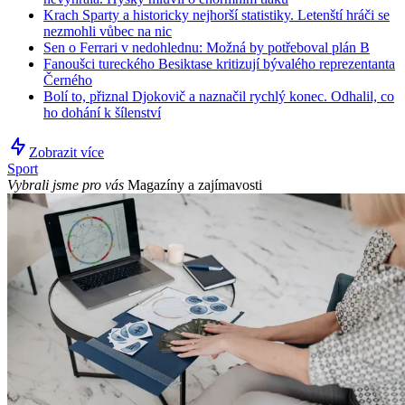
Krach Sparty a historicky nejhorší statistiky. Letenští hráči se
nezmohli vůbec na nic
Sen o Ferrari v nedohlednu: Možná by potřeboval plán B
Fanoušci tureckého Besiktase kritizují bývalého reprezentanta
Černého
Bolí to, přiznal Djokovič a naznačil rychlý konec. Odhalil, co
ho dohání k šílenství
Zobrazit více
Sport
Vybrali jsme pro vás
Magazíny a zajímavosti