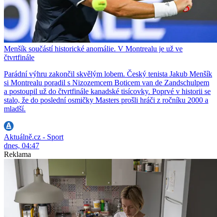
Menšík součástí historické anomálie. V Montrealu je už ve
čtvrtfinále
Parádní výhru zakončil skvělým lobem. Český tenista Jakub Menšík
si Montrealu poradil s Nizozemcem Boticem van de Zandschulpem
a postoupil už do čtvrtfinále kanadské tisícovky. Poprvé v historii se
stalo, že do poslední osmičky Masters prošli hráči z ročníku 2000 a
mladší.
Aktuálně.cz - Sport
dnes, 04:47
Reklama