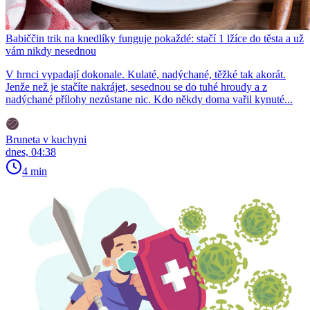
Babiččin trik na knedlíky funguje pokaždé: stačí 1 lžíce do těsta a už
vám nikdy nesednou
V hrnci vypadají dokonale. Kulaté, nadýchané, těžké tak akorát.
Jenže než je stačíte nakrájet, sesednou se do tuhé hroudy a z
nadýchané přílohy nezůstane nic. Kdo někdy doma vařil kynuté...
Bruneta v kuchyni
dnes, 04:38
4 min