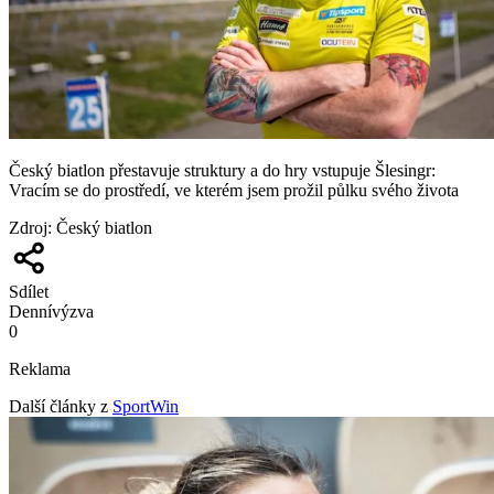
Český biatlon přestavuje struktury a do hry vstupuje Šlesingr:
Vracím se do prostředí, ve kterém jsem prožil půlku svého života
Zdroj
:
Český biatlon
Sdílet
Denní
výzva
0
Reklama
Další články z
SportWin