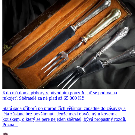
Kdo má doma příbory v původním pouzdře, ať se podívá na
rukojeť. Sběratelé za ně platí až 65 000 Kč
Stará sada příborů po prarodičích většinou zapadne do zásuvky a
léta zůstane bez povšimnutí. Jenže mezi obyčejným kovem a
kouskem, o který se pere nejeden sběratel, bývá propastný rozdíl.
Pozná...