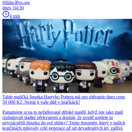
HlídacíPes.org
dnes, 04:30
4 min
Tahle maličká figurka Harryho Pottera má pro sběratele dnes cenu
50 000 Kč. Nemá ji vaše dítě v hračkách?
Pamatujete si na to nefalšované dětské napětí, když jste jako malí
rozbalovali sladké překvapení a doufali, že uvnitř najdete tu
nejvzácnější figurku do své sbírky? Tento fenomén, který v našich
končinách milovaly celé generace už od devadesátých let, zažívá