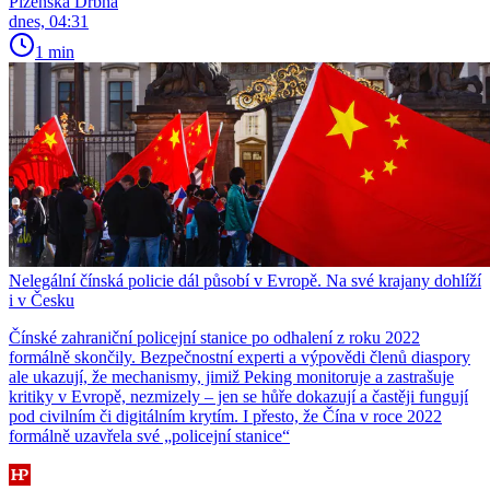
Plzeňská Drbna
dnes, 04:31
1 min
Nelegální čínská policie dál působí v Evropě. Na své krajany dohlíží
i v Česku
Čínské zahraniční policejní stanice po odhalení z roku 2022
formálně skončily. Bezpečnostní experti a výpovědi členů diaspory
ale ukazují, že mechanismy, jimiž Peking monitoruje a zastrašuje
kritiky v Evropě, nezmizely – jen se hůře dokazují a častěji fungují
pod civilním či digitálním krytím. I přesto, že Čína v roce 2022
formálně uzavřela své „policejní stanice“