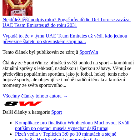
Nejdůležitější podpis roku? Pogačarův dědic Del Toro se zavázal
UAE Team Emirates až do roku 2031
Vypadá to, že v týmu UAE Team Emirates už vědí, kdo jednou
převezme štafetu po slovinském stroji na...
Tento článek byl publikován ze zdrojů
SportWin
Články ze SportWin.cz přinášejí svěží pohled na sport – kombinují
aktuální zprávy s lehkostí, nadsázkou i špetkou zábavy. Věnují se
především populárním sportům, jako je fotbal, hokej, tenis nebo
bojové sporty, ale objevují se i méně tradiční témata a kuriózní
momenty ze světa sportovního...
Všechny články tohoto autora →
Další články z kategorie
Sport
Komplikace pro finalistku Wimbledonu Muchovou. Kvůli
potížím po operaci musela vynechat další turnaj
Plzeň vedla v Teplicích 3:0 po 10 minutách a stejně
nevyhrála. Hyský mluvil o enormním tlaku