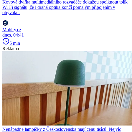
Kovová dvířka multimediálního rozvaděče dokážou spolknout tolik
Wi-Fi signálu, že i drahá optika končí pomalým připojením v
obýváku.
Mobify.cz
dnes, 04:41
5 min
Reklama
Nenápadné lampičky z Československa mají cenu tisíců. Nejvíc