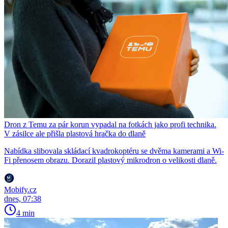
Dron z Temu za pár korun vypadal na fotkách jako profi technika.
V zásilce ale přišla plastová hračka do dlaně
Nabídka slibovala skládací kvadrokoptéru se dvěma kamerami a Wi-
Fi přenosem obrazu. Dorazil plastový mikrodron o velikosti dlaně.
Mobify.cz
dnes, 07:38
4 min