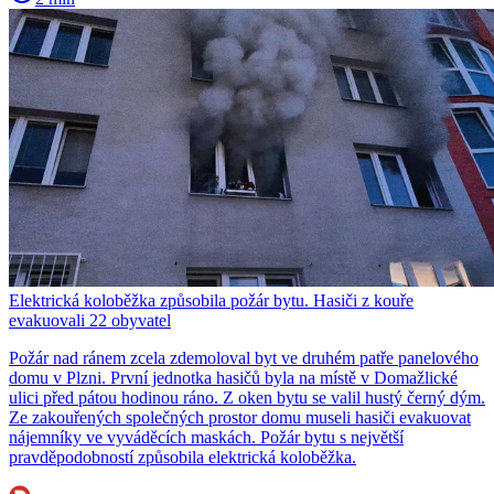
Elektrická koloběžka způsobila požár bytu. Hasiči z kouře
evakuovali 22 obyvatel
Požár nad ránem zcela zdemoloval byt ve druhém patře panelového
domu v Plzni. První jednotka hasičů byla na místě v Domažlické
ulici před pátou hodinou ráno. Z oken bytu se valil hustý černý dým.
Ze zakouřených společných prostor domu museli hasiči evakuovat
nájemníky ve vyváděcích maskách. Požár bytu s největší
pravděpodobností způsobila elektrická koloběžka.