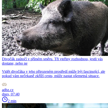
Divočák zaútočí v přímém směru. Tři vteřiny rozhodnou, jestli vás
dostane, nebo ne
Vidět divočáka v jeho přirozeném prostředí může být fascinující, ale
pokud vám nečekaně zkříží cestu, může nastat ošemetná situace.
adbz.cz
dnes, 07:40
2 min