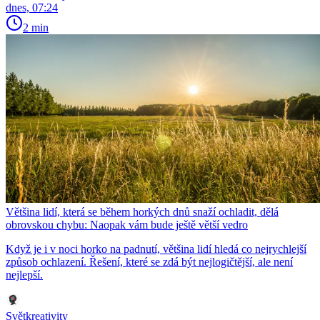
dnes, 07:24
2 min
Většina lidí, která se během horkých dnů snaží ochladit, dělá
obrovskou chybu: Naopak vám bude ještě větší vedro
Když je i v noci horko na padnutí, většina lidí hledá co nejrychlejší
způsob ochlazení. Řešení, které se zdá být nejlogičtější, ale není
nejlepší.
Světkreativity