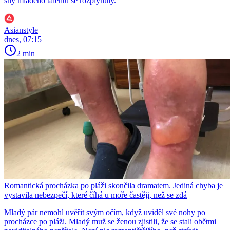
sny mladého talentu se rozplynuly.
Asianstyle
dnes, 07:15
2 min
Romantická procházka po pláži skončila dramatem. Jediná chyba je
vystavila nebezpečí, které číhá u moře častěji, než se zdá
Mladý pár nemohl uvěřit svým očím, když uviděl své nohy po
procházce po pláži. Mladý muž se ženou zjistili, že se stali obětmi