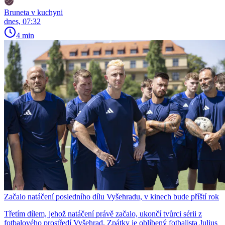
Bruneta v kuchyni
dnes, 07:32
4 min
Začalo natáčení posledního dílu Vyšehradu, v kinech bude příští rok
Třetím dílem, jehož natáčení právě začalo, ukončí tvůrci sérii z
fotbalového prostředí Vyšehrad. Zpátky je oblíbený fotbalista Julius