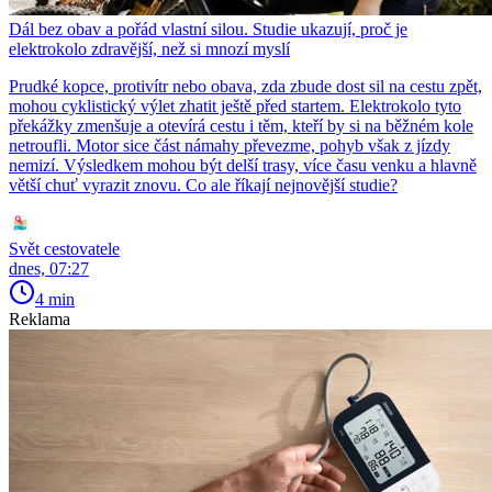
Dál bez obav a pořád vlastní silou. Studie ukazují, proč je
elektrokolo zdravější, než si mnozí myslí
Prudké kopce, protivítr nebo obava, zda zbude dost sil na cestu zpět,
mohou cyklistický výlet zhatit ještě před startem. Elektrokolo tyto
překážky zmenšuje a otevírá cestu i těm, kteří by si na běžném kole
netroufli. Motor sice část námahy převezme, pohyb však z jízdy
nemizí. Výsledkem mohou být delší trasy, více času venku a hlavně
větší chuť vyrazit znovu. Co ale říkají nejnovější studie?
Svět cestovatele
dnes, 07:27
4 min
Reklama