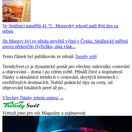
Ve Strážnici naměřili 41 °C. Moravský rekord padl třetí den za
sebou
Jih Moravy byl ve středu největší výhní v Česku. Strážnické měření
znovu překročilo čtyřicítku, data však...
Tento článek byl publikován ze zdrojů
Trendy svět
TrendySvet.cz je dynamický portál pro všechny milovníky cestování
a objevování – doma i po celém světě. Přináší čtivé a inspirativní
články o aktuálních trendech v cestování, skrytých klenotech i
osvědčených destinacích. Nabízí praktické tipy na cesty, od
objevování lokálních perel až po...
Všechny články tohoto autora →
Vybrali jsme pro vás
Magazíny a zajímavosti