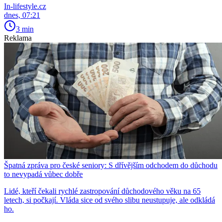
In-lifestyle.cz
dnes, 07:21
3 min
Reklama
Špatná zpráva pro české seniory: S dřívějším odchodem do důchodu
to nevypadá vůbec dobře
Lidé, kteří čekali rychlé zastropování důchodového věku na 65
letech, si počkají. Vláda sice od svého slibu neustupuje, ale odkládá
ho.