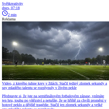
Světkreativity
dnes, 07:18
2 min
Reklama
Video, z kterého tuhne krev v žilách: Stačil jediný zlomek sekundy a
sny mladého talentu se rozplynuly v živém pekle
Představte si, že jste na semifinálovém fotbalovém zápase, vnímáte
jen hru, touhu po vítězství a netušíte, že se hřiště za chvíli promění v
hotové peklo a dějiště tragédie. Stačil jen zlomek sekundy a velké