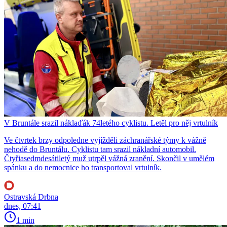
V Bruntále srazil náklaďák 74letého cyklistu. Letěl pro něj vrtulník
Ve čtvrtek brzy odpoledne vyjížděli záchranářské týmy k vážně
nehodě do Bruntálu. Cyklistu tam srazil nákladní automobil.
Čtyřiasedmdesátiletý muž utrpěl vážná zranění. Skončil v umělém
spánku a do nemocnice ho transportoval vrtulník.
Ostravská Drbna
dnes, 07:41
1 min