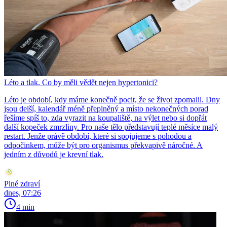
Léto a tlak. Co by měli vědět nejen hypertonici?
Léto je období, kdy máme konečně pocit, že se život zpomalil. Dny
jsou delší, kalendář méně přeplněný a místo nekonečných porad
řešíme spíš to, zda vyrazit na koupaliště, na výlet nebo si dopřát
další kopeček zmrzliny. Pro naše tělo představují teplé měsíce malý
restart. Jenže právě období, které si spojujeme s pohodou a
odpočinkem, může být pro organismus překvapivě náročné. A
jedním z důvodů je krevní tlak.
Plné zdraví
dnes, 07:26
4 min