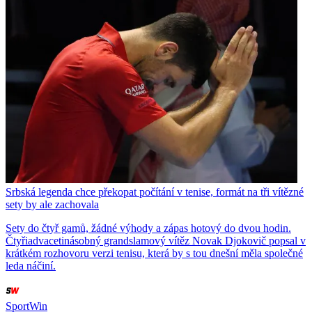
Srbská legenda chce překopat počítání v tenise, formát na tři vítězné
sety by ale zachovala
Sety do čtyř gamů, žádné výhody a zápas hotový do dvou hodin.
Čtyřiadvacetinásobný grandslamový vítěz Novak Djokovič popsal v
krátkém rozhovoru verzi tenisu, která by s tou dnešní měla společné
leda náčiní.
SportWin