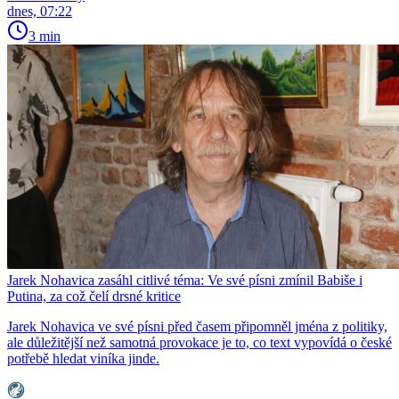
dnes, 07:22
3 min
Jarek Nohavica zasáhl citlivé téma: Ve své písni zmínil Babiše i
Putina, za což čelí drsné kritice
Jarek Nohavica ve své písni před časem připomněl jména z politiky,
ale důležitější než samotná provokace je to, co text vypovídá o české
potřebě hledat viníka jinde.