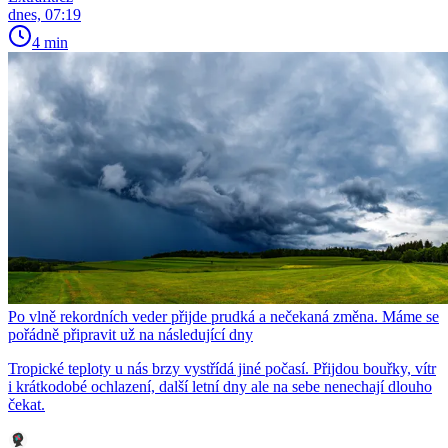
dnes, 07:19
4 min
Po vlně rekordních veder přijde prudká a nečekaná změna. Máme se
pořádně připravit už na následující dny
Tropické teploty u nás brzy vystřídá jiné počasí. Přijdou bouřky, vítr
i krátkodobé ochlazení, další letní dny ale na sebe nenechají dlouho
čekat.