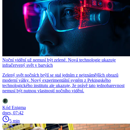
Noční vidění už nemusí být zelené. Nová technologie ukazuje
infračervený svět v barvách
Zelený svět nočních brýlí se stal jedním z nejznámějších obrazů
moderní války. Nový experimentální systém z Pekingského
technologického institutu ale ukazuje, že právě tato jednobarevnost
nemusí být nutnou vlastností nočního vidění.
Kód Enigma
dnes, 07:42
5 min