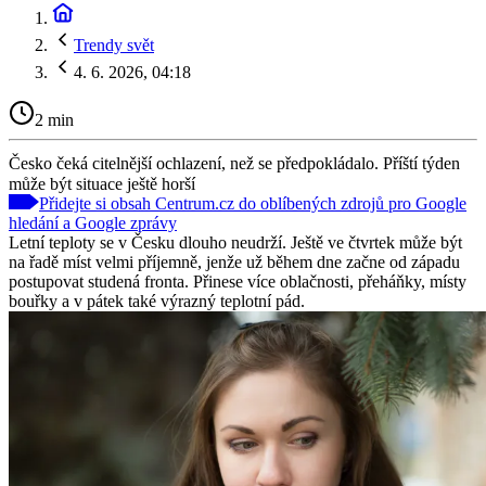
Trendy svět
4. 6. 2026, 04:18
2 min
Česko čeká citelnější ochlazení, než se předpokládalo. Příští týden
může být situace ještě horší
Přidejte si obsah Centrum.cz do oblíbených zdrojů pro Google
hledání a Google zprávy
Letní teploty se v Česku dlouho neudrží. Ještě ve čtvrtek může být
na řadě míst velmi příjemně, jenže už během dne začne od západu
postupovat studená fronta. Přinese více oblačnosti, přeháňky, místy
bouřky a v pátek také výrazný teplotní pád.