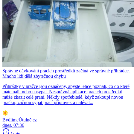
Správné dávkování pracích prostředků začíná ve správné přihrádce.
Mnoho lidí dělá zbytečnou chybu
Přihrádky v pračce jsou označeny, abyste lehce poznali, co do které
máte nalít nebo nasypat. Nesprávná aplikace pracích prostředků
může zkazit celé praní. Někdy spotřebitelé, když zakoupí novou
pračku, začnou sypat prací přípravek a nalévat...
BydlímeÚtulně.cz
dnes, 07:36
2 min