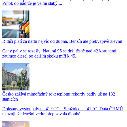
Přítok do nádrže je velmi slabý,...
Řidiči platí za naftu nejvíc od dubna. Benzín ale překvapivě zlevnil
Ceny paliv se rozešly: Natural 95 se drží těsně nad 42 korunami,
zatímco diesel po dalším skoku míří k 45...
Česko zažívá mimořádný rok: teplotní rekordy padly už na 132
stanicích
Doksany vystoupaly na 41,9 °C a Strážnice na 41 °C. Data ČHMÚ
ukazují, že letošní vedra přepisovala dlouhé...