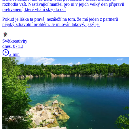
rozhodla vzít. Nastávající manžel pro ni v jejich velký den připravil
překvapení, které vhání slzy do očí
Pokud je láska ta pravá, nezáleží na tom, že má jeden z partnerů
nějaký zdravotní problém. Je milován takový, jaký je.
Světkreativity
dnes, 07:13
2 min