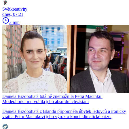
Světkreativity
dnes, 07:21
3 min
Daniela Brzobohatá totálně znemožnila Petra Macinku:
Moderátorka mu vrátila jeho absurdní chvástání
Daniela Brzobohatá z Islandu připomněla úbytek ledovců a ironicky
vrátila Petru Macinkovi jeho výrok o konci klimatické krize.