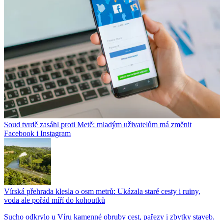
Soud tvrdě zasáhl proti Metě: mladým uživatelům má změnit
Facebook i Instagram
Vírská přehrada klesla o osm metrů: Ukázala staré cesty i ruiny,
voda ale pořád míří do kohoutků
Sucho odkrylo u Víru kamenné obruby cest, pařezy i zbytky staveb.