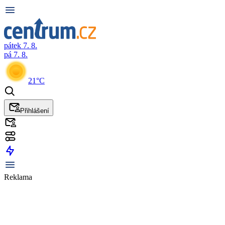
pátek 7. 8.
pá 7. 8.
21°C
Přihlášení
Reklama