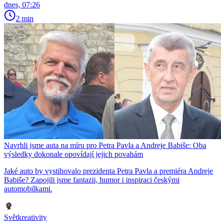
dnes, 07:26
2 min
Navrhli jsme auta na míru pro Petra Pavla a Andreje Babiše: Oba
výsledky dokonale opovídají jejich povahám
Jaké auto by vystihovalo prezidenta Petra Pavla a premiéra Andreje
Babiše? Zapojili jsme fantazii, humor i inspiraci českými
automobilkami.
Světkreativity