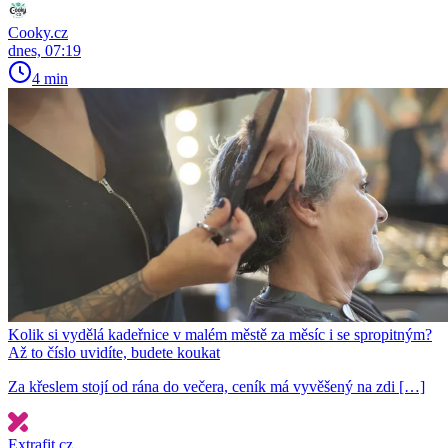
Cooky.cz
dnes, 07:19
4 min
Kolik si vydělá kadeřnice v malém městě za měsíc i se spropitným?
Až to číslo uvidíte, budete koukat
Za křeslem stojí od rána do večera, ceník má vyvěšený na zdi […]
Extrafit.cz