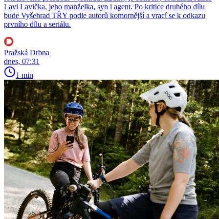
Lavi Lavička, jeho manželka, syn i agent. Po kritice druhého dílu
bude Vyšehrad TŘY podle autorů komornější a vrací se k odkazu
prvního dílu a seriálu.
Pražská Drbna
dnes, 07:31
1 min