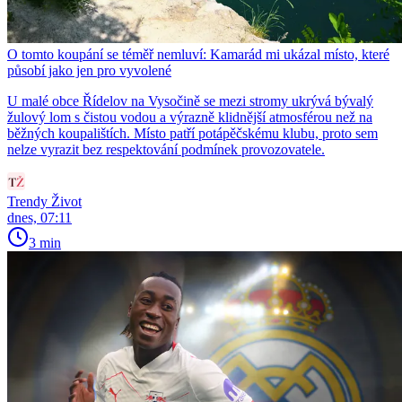
O tomto koupání se téměř nemluví: Kamarád mi ukázal místo, které
působí jako jen pro vyvolené
U malé obce Řídelov na Vysočině se mezi stromy ukrývá bývalý
žulový lom s čistou vodou a výrazně klidnější atmosférou než na
běžných koupalištích. Místo patří potápěčskému klubu, proto sem
nelze vyrazit bez respektování podmínek provozovatele.
Trendy Život
dnes, 07:11
3 min