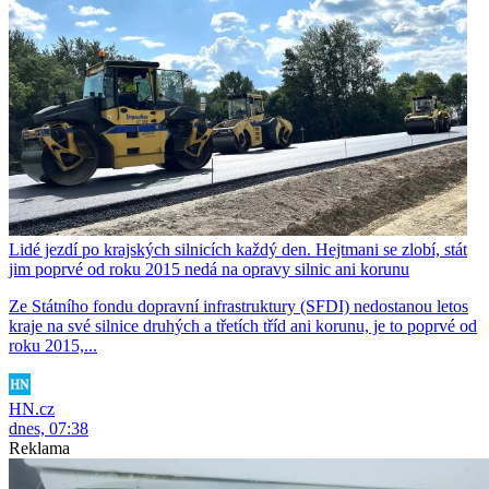
Lidé jezdí po krajských silnicích každý den. Hejtmani se zlobí, stát
jim poprvé od roku 2015 nedá na opravy silnic ani korunu
Ze Státního fondu dopravní infrastruktury (SFDI) nedostanou letos
kraje na své silnice druhých a třetích tříd ani korunu, je to poprvé od
roku 2015,...
HN.cz
dnes, 07:38
Reklama