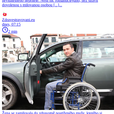
neviditelného nepřítele. Není nic romantičtějšího, než strávit
dovolenou s milovanou osobou [...]...
Zdravestravovani.eu
dnes, 07:15
2 min
Žena se zamilovala do zdravotně postiženého muže, kterého si