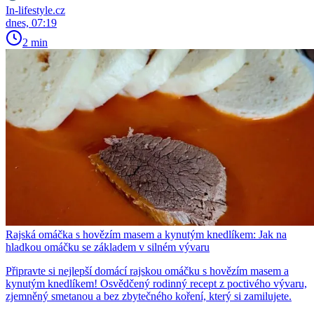
In-lifestyle.cz
dnes, 07:19
2 min
Rajská omáčka s hovězím masem a kynutým knedlíkem: Jak na
hladkou omáčku se základem v silném vývaru
Připravte si nejlepší domácí rajskou omáčku s hovězím masem a
kynutým knedlíkem! Osvědčený rodinný recept z poctivého vývaru,
zjemněný smetanou a bez zbytečného koření, který si zamilujete.