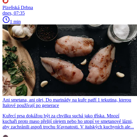
Plzeňská Drbna
dnes, 07:35
1 min
Ani smetana, ani olej. Do marinády na kuře patří 1 tekutina, kterou
Italové používají po generace
Kuřecí prsa dokážou být za chvilku suchá jako tříska. Mnozí
kuchaři proto maso přelijí olejem nebo ho utopí ve smetanové lázni,
aby zachránili aspoň trochu šťavnatosti. V italských kuchyních ale...