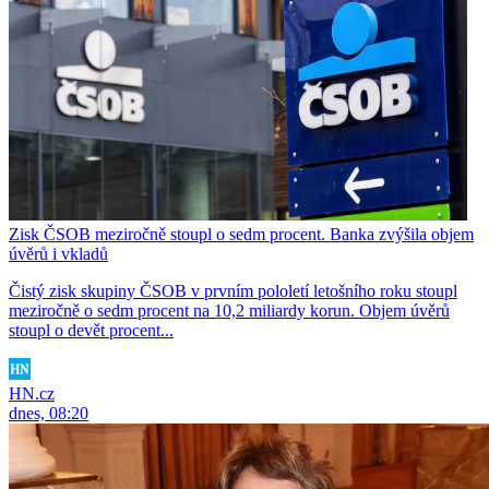
Zisk ČSOB meziročně stoupl o sedm procent. Banka zvýšila objem
úvěrů i vkladů
Čistý zisk skupiny ČSOB v prvním pololetí letošního roku stoupl
meziročně o sedm procent na 10,2 miliardy korun. Objem úvěrů
stoupl o devět procent...
HN.cz
dnes, 08:20