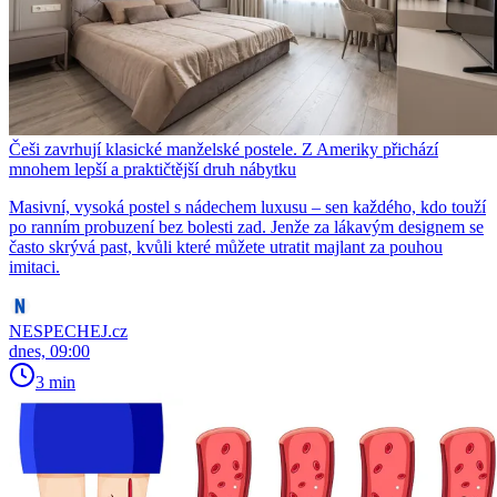
Češi zavrhují klasické manželské postele. Z Ameriky přichází
mnohem lepší a praktičtější druh nábytku
Masivní, vysoká postel s nádechem luxusu – sen každého, kdo touží
po ranním probuzení bez bolesti zad. Jenže za lákavým designem se
často skrývá past, kvůli které můžete utratit majlant za pouhou
imitaci.
NESPECHEJ.cz
dnes, 09:00
3 min