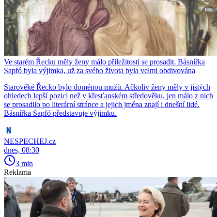
Ve starém Řecku měly ženy málo příležitostí se prosadit. Básnířka
Sapfó byla výjimka, už za svého života byla velmi obdivována
Starověké Řecko bylo doménou mužů. Ačkoliv ženy měly v jistých
ohledech lepší pozici než v křesťanském středověku, jen málo z nich
se prosadilo po literární stránce a jejich jména znají i dnešní lidé.
Básnířka Sapfó představuje výjimku.
NESPECHEJ.cz
dnes, 08:30
3 min
Reklama