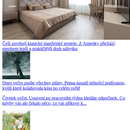
Češi zavrhují klasické manželské postele. Z Ameriky přichází
mnohem lepší a praktičtější druh nábytku
Dnes večer zrušte všechny plány. Prima nasadí strhující podívanou,
kvůli které kolabovala kina po celém světě
Čtvrtek večer. Unavení po pracovním týdnu hledáte odpočinek. Co
kdyby vás ale čekalo něco, co vás přikove k...