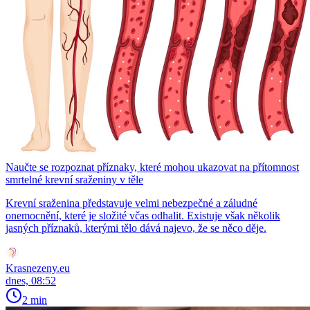
Naučte se rozpoznat příznaky, které mohou ukazovat na přítomnost
smrtelné krevní sraženiny v těle
Krevní sraženina představuje velmi nebezpečné a záludné
onemocnění, které je složité včas odhalit. Existuje však několik
jasných příznaků, kterými tělo dává najevo, že se něco děje.
Krasnezeny.eu
dnes, 08:52
2 min