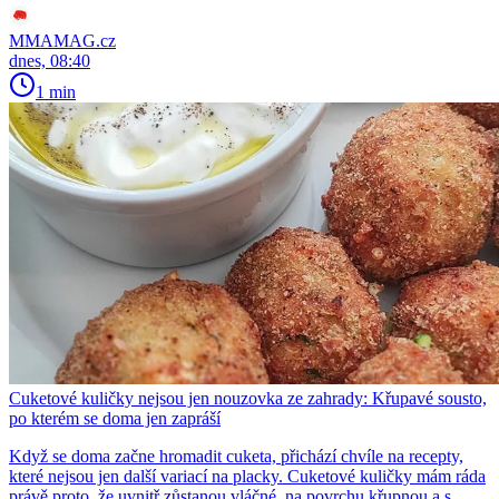
MMAMAG.cz
dnes, 08:40
1 min
Cuketové kuličky nejsou jen nouzovka ze zahrady: Křupavé sousto,
po kterém se doma jen zapráší
Když se doma začne hromadit cuketa, přichází chvíle na recepty,
které nejsou jen další variací na placky. Cuketové kuličky mám ráda
právě proto, že uvnitř zůstanou vláčné, na povrchu křupnou a s