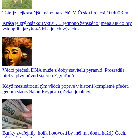
Toto je nejkrásnější jméno na světě. V Česku ho nosí 10 400 žen
Krása je prý otázkou vkusu. U jednoho ženského jména ale do hry
vstoupili i jazykovědci a jejich výsledek...
Vědci přečetli DNA muže z doby stavitelů pyramid. Prozradila
překvapivý původ starých Egypťanů
Když mezinárodní tým vědců poprvé v historii kompletně přečetl
genom starověkého Egypťana, čekal je objev,...
Banky zveřejnily, kolik hotovosti by měl mít doma každý Čech.