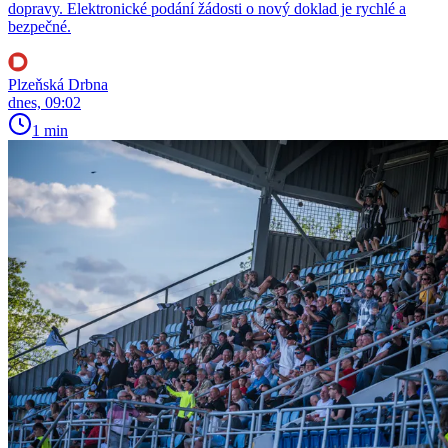
dopravy. Elektronické podání žádosti o nový doklad je rychlé a
bezpečné.
Plzeňská Drbna
dnes, 09:02
1 min