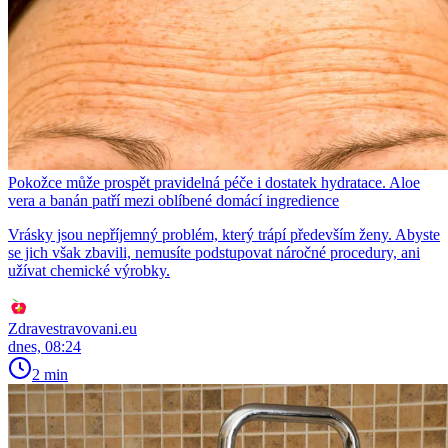
Pokožce může prospět pravidelná péče i dostatek hydratace. Aloe
vera a banán patří mezi oblíbené domácí ingredience
Vrásky jsou nepříjemný problém, který trápí především ženy. Abyste
se jich však zbavili, nemusíte podstupovat náročné procedury, ani
užívat chemické výrobky.
Zdravestravovani.eu
dnes, 08:24
2 min