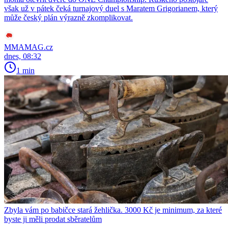
však už v pátek čeká turnajový duel s Maratem Grigorianem, který
může český plán výrazně zkomplikovat.
MMAMAG.cz
dnes, 08:32
1 min
Zbyla vám po babičce stará žehlička. 3000 Kč je minimum, za které
byste ji měli prodat sběratelům