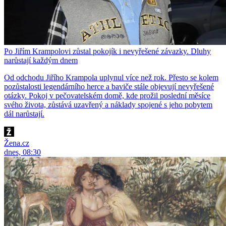
Po Jiřím Krampolovi zůstal pokojík i nevyřešené závazky. Dluhy
narůstají každým dnem
Od odchodu Jiřího Krampola uplynul více než rok. Přesto se kolem
pozůstalosti legendárního herce a baviče stále objevují nevyřešené
otázky. Pokoj v pečovatelském domě, kde prožil poslední měsíce
svého života, zůstává uzavřený a náklady spojené s jeho pobytem
dál narůstají.
Žena.cz
dnes, 08:30