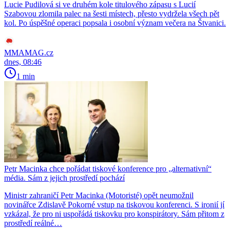
Lucie Pudilová si ve druhém kole titulového zápasu s Lucií
Szabovou zlomila palec na šesti místech, přesto vydržela všech pět
kol. Po úspěšné operaci popsala i osobní význam večera na Štvanici.
MMAMAG.cz
dnes, 08:46
1 min
Petr Macinka chce pořádat tiskové konference pro „alternativní“
média. Sám z jejich prostředí pochází
Ministr zahraničí Petr Macinka (Motoristé) opět neumožnil
novinářce Zdislavě Pokorné vstup na tiskovou konferenci. S ironií jí
vzkázal, že pro ni uspořádá tiskovku pro konspirátory. Sám přitom z
prostředí reálné…