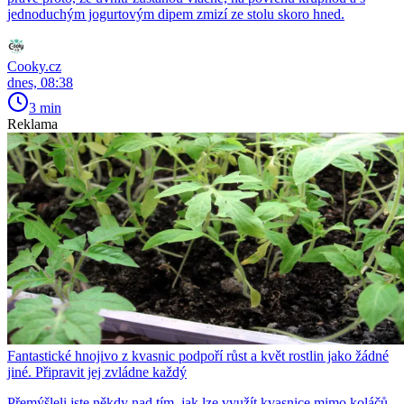
jednoduchým jogurtovým dipem zmizí ze stolu skoro hned.
Cooky.cz
dnes, 08:38
3 min
Reklama
Fantastické hnojivo z kvasnic podpoří růst a květ rostlin jako žádné
jiné. Připravit jej zvládne každý
Přemýšleli jste někdy nad tím, jak lze využít kvasnice mimo koláčů,