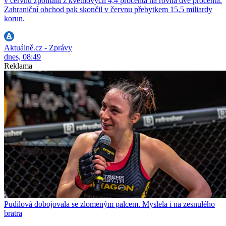
v červnu zpomalil z květnových 4,4 procenta na rovná dvě procenta.
Zahraniční obchod pak skončil v červnu přebytkem 15,5 miliardy
korun.
Aktuálně.cz - Zprávy
dnes, 08:49
Reklama
Pudilová dobojovala se zlomeným palcem. Myslela i na zesnulého
bratra