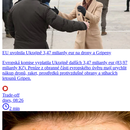
EU uvolnila Ukrajině 3,47 miliardy eur na drony a Gripeny
Evropská komise vyplatila Ukrajině dalších 3,47 miliardy eur (83,97
miliardy Kč). Peníze z obranné části evropského úvěru mají urychlit
nákup dronů, raket, prostředků protivzdušné obrany a stíhacích
letounů Gripen.
Trade-off
dnes, 08:26
2 min