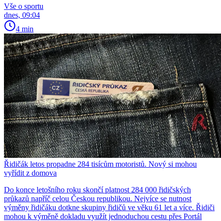
Vše o sportu
dnes, 09:04
4 min
Řidičák letos propadne 284 tisícům motoristů. Nový si mohou
vyřídit z domova
Do konce letošního roku skončí platnost 284 000 řidičských
průkazů napříč celou Českou republikou. Nejvíce se nutnost
výměny řidičáku dotkne skupiny řidičů ve věku 61 let a více. Řidiči
mohou k výměně dokladu využít jednoduchou cestu přes Portál