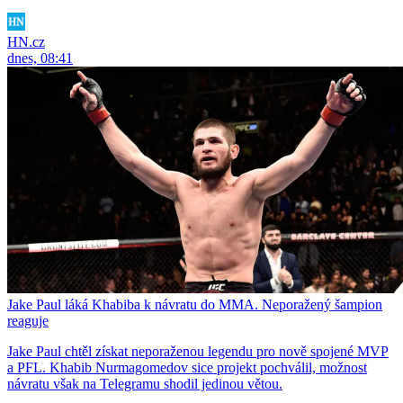
HN.cz
dnes, 08:41
Jake Paul láká Khabiba k návratu do MMA. Neporažený šampion
reaguje
Jake Paul chtěl získat neporaženou legendu pro nově spojené MVP
a PFL. Khabib Nurmagomedov sice projekt pochválil, možnost
návratu však na Telegramu shodil jedinou větou.