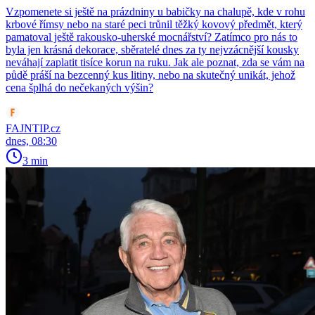
Vzpomenete si ještě na prázdniny u babičky na chalupě, kde v rohu
krbové římsy nebo na staré peci trůnil těžký kovový předmět, který
pamatoval ještě rakousko-uherské mocnářství? Zatímco pro nás to
byla jen krásná dekorace, sběratelé dnes za ty nejvzácnější kousky
neváhají zaplatit tisíce korun na ruku. Jak ale poznat, zda se vám na
půdě práší na bezcenný kus litiny, nebo na skutečný unikát, jehož
cena šplhá do nečekaných výšin?
FAJNTIP.cz
dnes, 08:30
3 min