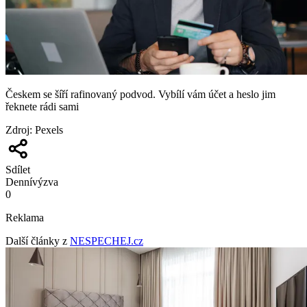
Českem se šíří rafinovaný podvod. Vybílí vám účet a heslo jim
řeknete rádi sami
Zdroj
:
Pexels
Sdílet
Denní
výzva
0
Reklama
Další články z
NESPECHEJ.cz