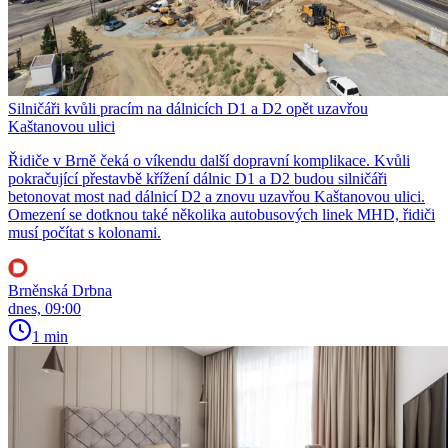
Silničáři kvůli pracím na dálnicích D1 a D2 opět uzavřou
Kaštanovou ulici
Řidiče v Brně čeká o víkendu další dopravní komplikace. Kvůli
pokračující přestavbě křížení dálnic D1 a D2 budou silničáři
betonovat most nad dálnicí D2 a znovu uzavřou Kaštanovou ulici.
Omezení se dotknou také několika autobusových linek MHD, řidiči
musí počítat s kolonami.
Brněnská Drbna
dnes, 09:00
1 min