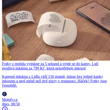
Fotky z mobilu vytiskne za 5 sekund a vejde se do kapsy. Lidl
prodává tiskárnu za 799 Kč, která nepotřebuje inkoust
Kapesní tiskárna z Lidlu váží 150 gramů, tiskne bez jediné kapky
inkoustu a stojí méně než dvě pizzy v restauraci. Háček? Fotky jsou
černobílé.
Mobify.cz
dnes, 08:50