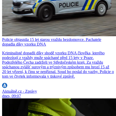
Policie objasnila 15 let starou vraždu bezdomovce. Pachatele
dopadla díky vzorku DNA
Kriminalisté dopadli díky shodě vzorku DNA člověka, kterého
podezírají z vraždy muže spáchané před 15 lety v Praze.
Podezřelého Čecha zadrželi ve Středočeském kraji. Za vraždu
spáchanou zvlášť surovým a trýznivým způsobem mu hrozí 15 až
20 let vězení, k činu se nepřiznal. Soud ho poslal do vazby. Policie o
tom ve čtvrtek informovala v tiskové zprávě.
Aktuálně.cz - Zprávy
dnes, 09:07