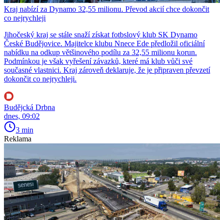
Kraj nabízí za Dynamo 32,55 milionu. Převod akcií chce dokončit
co nejrychleji
Jihočeský kraj se stále snaží získat fotbslový klub SK Dynamo
České Budějovice. Majitelce klubu Nnece Ede předložil oficiální
nabídku na odkup většinového podílu za 32,55 milionu korun.
Podmínkou je však vyřešení závazků, které má klub vůči své
současné vlastnici. Kraj zároveň deklaruje, že je připraven převzetí
dokončit co nejrychleji.
Budějcká Drbna
dnes, 09:02
3 min
Reklama