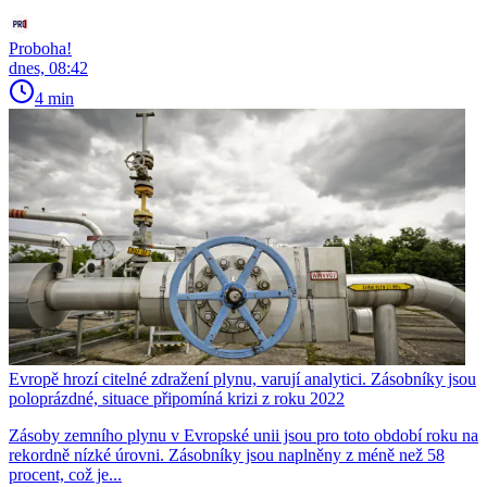
Proboha!
dnes, 08:42
4 min
Evropě hrozí citelné zdražení plynu, varují analytici. Zásobníky jsou
poloprázdné, situace připomíná krizi z roku 2022
Zásoby zemního plynu v Evropské unii jsou pro toto období roku na
rekordně nízké úrovni. Zásobníky jsou naplněny z méně než 58
procent, což je...