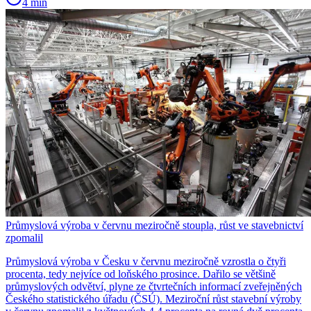
4 min
Průmyslová výroba v červnu meziročně stoupla, růst ve stavebnictví
zpomalil
Průmyslová výroba v Česku v červnu meziročně vzrostla o čtyři
procenta, tedy nejvíce od loňského prosince. Dařilo se většině
průmyslových odvětví, plyne ze čtvrtečních informací zveřejněných
Českého statistického úřadu (ČSÚ). Meziroční růst stavební výroby