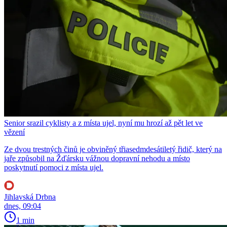
Senior srazil cyklisty a z místa ujel, nyní mu hrozí až pět let ve
vězení
Ze dvou trestných činů je obviněný třiasedmdesátiletý řidič, který na
jaře způsobil na Žďársku vážnou dopravní nehodu a místo
poskytnutí pomoci z místa ujel.
Jihlavská Drbna
dnes, 09:04
1 min