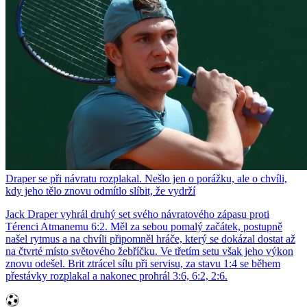
Draper se při návratu rozplakal. Nešlo jen o porážku, ale o chvíli,
kdy jeho tělo znovu odmítlo slíbit, že vydrží
Jack Draper vyhrál druhý set svého návratového zápasu proti
Térenci Atmanemu 6:2. Měl za sebou pomalý začátek, postupně
našel rytmus a na chvíli připomněl hráče, který se dokázal dostat až
na čtvrté místo světového žebříčku. Ve třetím setu však jeho výkon
znovu odešel. Brit ztrácel sílu při servisu, za stavu 1:4 se během
přestávky rozplakal a nakonec prohrál 3:6, 6:2, 2:6.