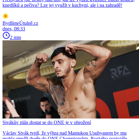
knedlíků a pečiva? Lze jej využít v kuchyni, ale i na zahradě!
BydlímeÚtulně.cz
dnes, 08:33
2 min
Sivákův plán dostat se do ONE je v ohrožení
Václav Sivák tvrdí, že výhra nad Mamukou Usubyanem by mu
mohla otevřít dveře do ONE Championship. Ruského postojáře