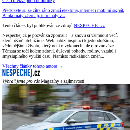
Číslo překvapilo i odborníky
Představte si, že zítra ráno zmizí elektřina, internet i mobilní signál.
Bankomaty zčernají, terminály v...
Tento článek byl publikován ze zdrojů
NESPECHEJ.cz
Nespechej.cz je pozvánka zpomalit – a znovu si všimnout věcí,
které běžně přehlížíme. Web nabízí inspiraci k jednoduššímu,
vědomějšímu životu, který není o výkonech, ale o rovnováze.
Témata se točí kolem zdraví, duševní pohody, rodiny, vztahů i
smysluplného využití času. Namísto radikálních změn...
Všechny články tohoto autora →
Vybrali jsme pro vás
Magazíny a zajímavosti