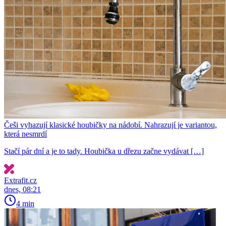
Češi vyhazují klasické houbičky na nádobí. Nahrazují je variantou,
která nesmrdí
Stačí pár dní a je to tady. Houbička u dřezu začne vydávat […]
Extrafit.cz
dnes, 08:21
4 min