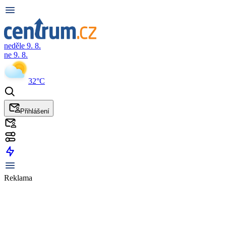
neděle 9. 8.
ne 9. 8.
32°C
Přihlášení
Reklama