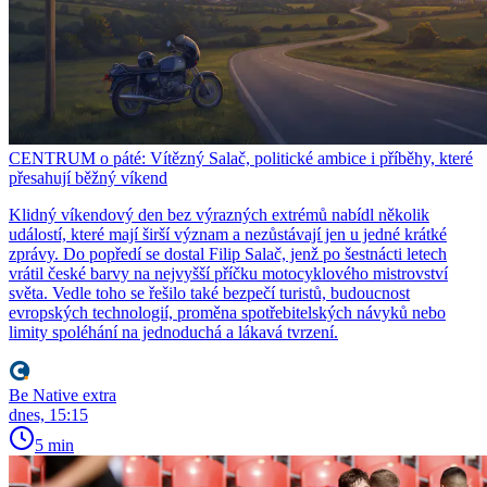
CENTRUM o páté: Vítězný Salač, politické ambice i příběhy, které
přesahují běžný víkend
Klidný víkendový den bez výrazných extrémů nabídl několik
událostí, které mají širší význam a nezůstávají jen u jedné krátké
zprávy. Do popředí se dostal Filip Salač, jenž po šestnácti letech
vrátil české barvy na nejvyšší příčku motocyklového mistrovství
světa. Vedle toho se řešilo také bezpečí turistů, budoucnost
evropských technologií, proměna spotřebitelských návyků nebo
limity spoléhání na jednoduchá a lákavá tvrzení.
Be Native extra
dnes, 15:15
5 min