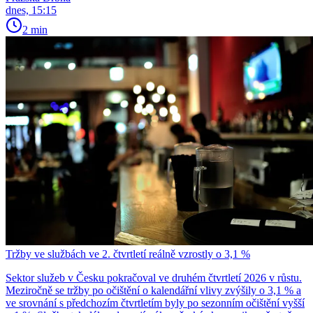
dnes, 15:15
2 min
Tržby ve službách ve 2. čtvrtletí reálně vzrostly o 3,1 %
Sektor služeb v Česku pokračoval ve druhém čtvrtletí 2026 v růstu.
Meziročně se tržby po očištění o kalendářní vlivy zvýšily o 3,1 % a
ve srovnání s předchozím čtvrtletím byly po sezonním očištění vyšší