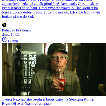
zkontroloval, zda má zobák přiměřeně slavnostní výraz, a pak se
vydal k moři na snídani. Uměl výborně plavat, slušně klouzat po
břiše a docela dobře předstírat, že mu nevadí, když mu ledový vítr
foukne přímo do zad.
Pohádky bez konce
dnes, 15:05
12 min
Tvůrci Nezvratného osudu si brousí zuby na Stephena Kinga.
Beznaděj se dočká nové adaptace