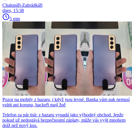
Chalupáři-Zahrádkáři
dnes, 15:38
5 min
Pozor na mobily z bazaru, i když jsou levné. Banka vám pak nemusí
vrátit ani korunu, hackeři mají žně
Telefon za pár tisíc z bazaru vypadá jako výhodný obchod. Jenže
pokud už nedostává bezpečnostní záplaty, může vás vyjít mnohem
dráž než nový kus.