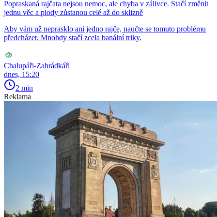
Popraskaná rajčata nejsou nemoc, ale chyba v zálivce. Stačí změnit
jednu věc a plody zůstanou celé až do sklizně
Aby vám už neprasklo ani jedno rajče, naučte se tomuto problému
předcházet. Mnohdy stačí zcela banální triky.
Chalupáři-Zahrádkáři
dnes, 15:20
2 min
Reklama