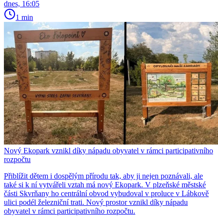
dnes, 16:05
1 min
Nový Ekopark vznikl díky nápadu obyvatel v rámci participativního
rozpočtu
Přiblížit dětem i dospělým přírodu tak, aby ji nejen poznávali, ale
také si k ní vytvářeli vztah má nový Ekopark. V plzeňské městské
části Skvrňany ho centrální obvod vybudoval v proluce v Lábkově
ulici podél železniční trati. Nový prostor vznikl díky nápadu
obyvatel v rámci participativního rozpočtu.