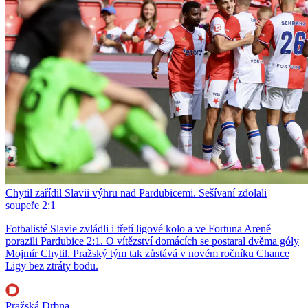
Chytil zařídil Slavii výhru nad Pardubicemi. Sešívaní zdolali
soupeře 2:1
Fotbalisté Slavie zvládli i třetí ligové kolo a ve Fortuna Areně
porazili Pardubice 2:1. O vítězství domácích se postaral dvěma góly
Mojmír Chytil. Pražský tým tak zůstává v novém ročníku Chance
Ligy bez ztráty bodu.
Pražská Drbna