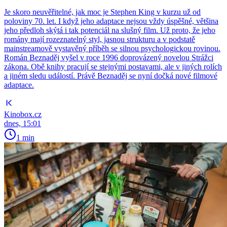
Je skoro neuvěřitelné, jak moc je Stephen King v kurzu už od
poloviny 70. let. I když jeho adaptace nejsou vždy úspěšné, většina
jeho předloh skýtá i tak potenciál na slušný film. Už proto, že jeho
romány mají rozeznatelný styl, jasnou strukturu a v podstatě
mainstreamově vystavěný příběh se silnou psychologickou rovinou.
Román Beznaděj vyšel v roce 1996 doprovázený novelou Strážci
zákona. Obě knihy pracují se stejnými postavami, ale v jiných rolích
a jiném sledu událostí. Právě Beznaděj se nyní dočká nové filmové
adaptace.
Kinobox.cz
dnes, 15:01
1 min