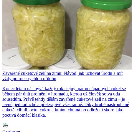
Zavařené cuketové zelí na zimu: Návod, jak uchovat úrodu a mít
vždy po ruce rychlou přílohu
Konec léta u nás bývá každý rok stejný: pár nenápadných cuket se
během pár dnů promění v hromadu, kterou už člověk sotva udá
sousedům. Právě tehdy dělám zavařené cuketové zelí na zimu – je
levné, jednoduché a překvapivě všestranné. Díky hrubě nastrouhané
cuketě, cibuli, octu, cukru a kmínu chutná po odležení skoro jako
poctivá domácí klasika.