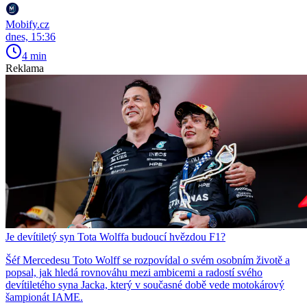
Mobify.cz
dnes, 15:36
4 min
Reklama
Je devítiletý syn Tota Wolffa budoucí hvězdou F1?
Šéf Mercedesu Toto Wolff se rozpovídal o svém osobním životě a
popsal, jak hledá rovnováhu mezi ambicemi a radostí svého
devítiletého syna Jacka, který v současné době vede motokárový
šampionát IAME.