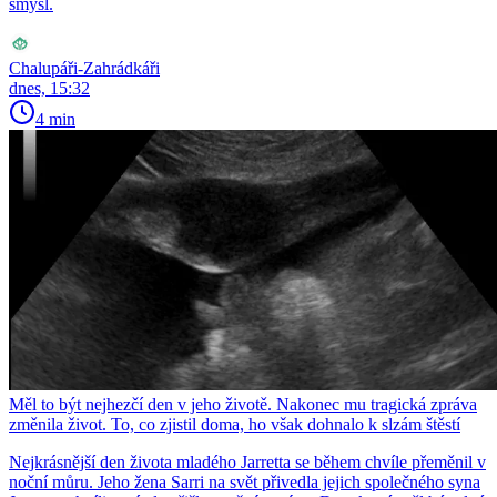
smysl.
Chalupáři-Zahrádkáři
dnes, 15:32
4 min
Měl to být nejhezčí den v jeho životě. Nakonec mu tragická zpráva
změnila život. To, co zjistil doma, ho však dohnalo k slzám štěstí
Nejkrásnější den života mladého Jarretta se během chvíle přeměnil v
noční můru. Jeho žena Sarri na svět přivedla jejich společného syna