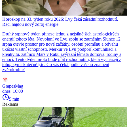
Horoskop na 33. týden roku 2026: Lvy čeká zásadní rozhodnutí,
Raci najdou nový zdroj energie
Druhý srpnový týden přinese jednu z nejsilnějších astrologických
energií tohoto léta. Novoluní ve Lvu spolu se zatměním Slunce 12.
srpna otevře prostor pro nové začátky, osobní proměnu a odvahu
ukázat vlastní schopnosti. Merkur ve Lvu podpoří komunikaci a
kreativitu, zatímco Mars v Raku zvýrazní témata domova, rodiny a
emocí. Tento týden proto bude přát rozhodnutím, která vycházejí z
toho, kým skutečně jste. Co vás čeká podle vašeho znamení
zvěrokruhu?
GrapesMag
dnes, 16:00
5 min
Reklama