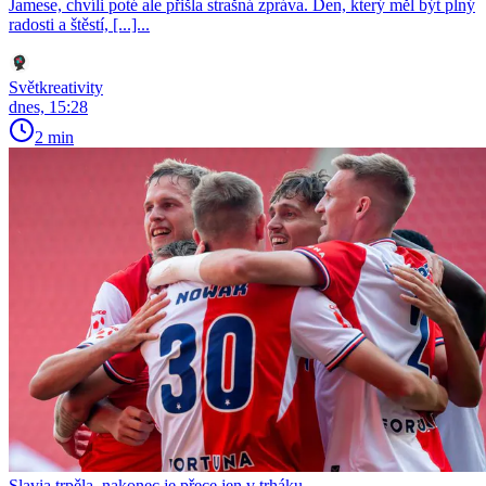
Jamese, chvíli poté ale přišla strašná zpráva. Den, který měl být plný
radosti a štěstí, [...]...
Světkreativity
dnes, 15:28
2 min
Slavia trpěla, nakonec je přece jen v trháku