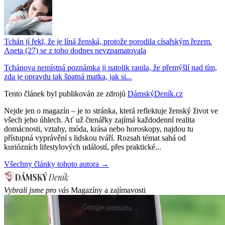
Tchán jí řekl, že je líná ženská, protože porodila císařským řezem.
Aneta (27) se z toho dodnes nevzpamatovala
Tchánova nemístná poznámka ji natolik ranila, že přemýšlí nad tím,
zda je opravdu tak špatná matka, jak si...
Tento článek byl publikován ze zdrojů
DámskýDeník.cz
Nejde jen o magazín – je to stránka, která reflektuje ženský život ve
všech jeho úhlech. Ať už čtenářky zajímá každodenní realita
domácnosti, vztahy, móda, krása nebo horoskopy, najdou tu
přístupná vyprávění s lidskou tváří. Rozsah témat sahá od
kuriózních lifestylových událostí, přes praktické...
Všechny články tohoto autora →
Vybrali jsme pro vás
Magazíny a zajímavosti