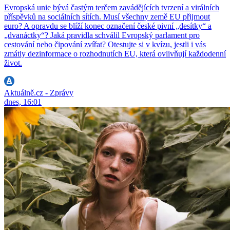
Evropská unie bývá častým terčem zavádějících tvrzení a virálních
příspěvků na sociálních sítích. Musí všechny země EU přijmout
euro? A opravdu se blíží konec označení české pivní „desítky“ a
„dvanáctky“? Jaká pravidla schválil Evropský parlament pro
cestování nebo čipování zvířat? Otestujte si v kvízu, jestli i vás
zmátly dezinformace o rozhodnutích EU, která ovlivňují každodenní
život.
Aktuálně.cz - Zprávy
dnes, 16:01