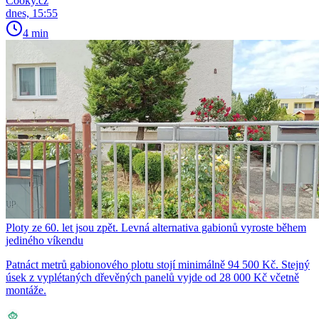
Cooky.cz
dnes, 15:55
4 min
Ploty ze 60. let jsou zpět. Levná alternativa gabionů vyroste během
jediného víkendu
Patnáct metrů gabionového plotu stojí minimálně 94 500 Kč. Stejný
úsek z vyplétaných dřevěných panelů vyjde od 28 000 Kč včetně
montáže.