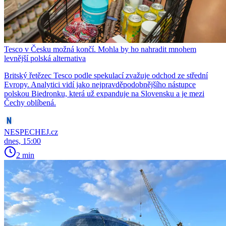
Tesco v Česku možná končí. Mohla by ho nahradit mnohem
levnější polská alternativa
Britský řetězec Tesco podle spekulací zvažuje odchod ze střední
Evropy. Analytici vidí jako nejpravděpodobnějšího nástupce
polskou Biedronku, která už expanduje na Slovensku a je mezi
Čechy oblíbená.
NESPECHEJ.cz
dnes, 15:00
2 min