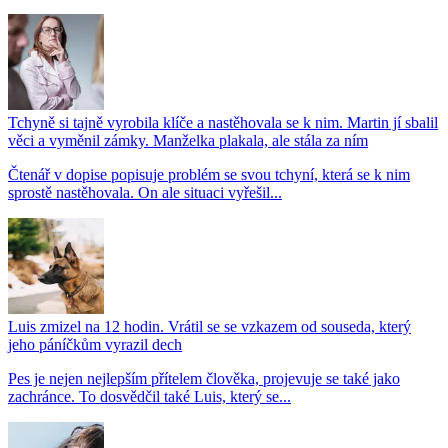
Tchyně si tajně vyrobila klíče a nastěhovala se k nim. Martin jí sbalil
věci a vyměnil zámky. Manželka plakala, ale stála za ním
Čtenář v dopise popisuje problém se svou tchyní, která se k nim
sprostě nastěhovala. On ale situaci vyřešil...
Luis zmizel na 12 hodin. Vrátil se se vzkazem od souseda, který
jeho páníčkům vyrazil dech
Pes je nejen nejlepším přítelem člověka, projevuje se také jako
zachránce. To dosvědčil také Luis, který se...