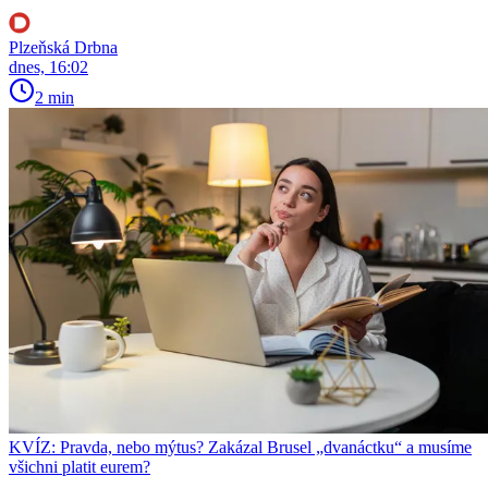
Plzeňská Drbna
dnes, 16:02
2 min
KVÍZ: Pravda, nebo mýtus? Zakázal Brusel „dvanáctku“ a musíme
všichni platit eurem?