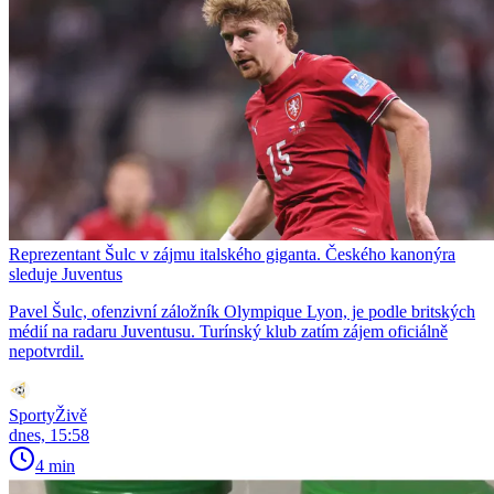
Reprezentant Šulc v zájmu italského giganta. Českého kanonýra
sleduje Juventus
Pavel Šulc, ofenzivní záložník Olympique Lyon, je podle britských
médií na radaru Juventusu. Turínský klub zatím zájem oficiálně
nepotvrdil.
SportyŽivě
dnes, 15:58
4 min