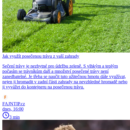
Jak využít posečenou trávu z vaší zahrady
Sečení trávy je nezbytné pro údržbu zeleně. S vlhkým a teplým
počasím se trávníkům daří a množství posečené trávy není
zanedbatelné. Je třeba se naučit tuto užitečnou hmotu dále využívat,
nejen ji hromadit v zadní části zahrady na nevzhledné hromadě nebo
ji vyvážet do kontejneru na posečenou trávu.
FAJNTIP.cz
dnes, 16:00
3 min