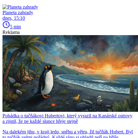
Planeta zahrady
dnes, 15:10
5 min
Reklama
Pohádka o tučňákovi Hubertovi, který vyrazil na Kanárské ostrovy
a zjistil, že ne každé slunce hřeje stejně
Na dalekém jihu, v kraji ledu, sněhu a větru, žil tučňák Hubert. Byl
to tučňák velmi pořádný. Každé ráno si uhladil peří na břiše,