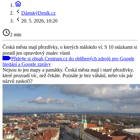
DámskýDeník.cz
20. 5. 2026, 10:20
2 min
Česká města mají přezdívky, o kterých málokdo ví. S 10 otázkami si
poradí jen opravdový znalec vlasti
Přidejte si obsah Centrum.cz do oblíbených zdrojů pro Google
hledání a Google zprávy
Nejsou to jen mapy a památky. Česká města mají i staré přezdívky,
které prozradí víc, než čekáte. Poznáte je bez váhání, nebo vás pár
názvů zaskočí?