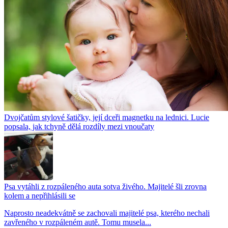
Dvojčatům stylové šatičky, její dceři magnetku na lednici. Lucie
popsala, jak tchyně dělá rozdíly mezi vnoučaty
Psa vytáhli z rozpáleného auta sotva živého. Majitelé šli zrovna
kolem a nepřihlásili se
Naprosto neadekvátně se zachovali majitelé psa, kterého nechali
zavřeného v rozpáleném autě. Tomu musela...