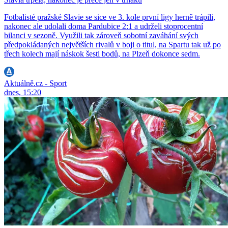
Fotbalisté pražské Slavie se sice ve 3. kole první ligy herně trápili,
nakonec ale udolali doma Pardubice 2:1 a udrželi stoprocentní
bilanci v sezoně. Využili tak zároveň sobotní zaváhání svých
předpokládaných největších rivalů v boji o titul, na Spartu tak už po
třech kolech mají náskok šesti bodů, na Plzeň dokonce sedm.
Aktuálně.cz - Sport
dnes, 15:20