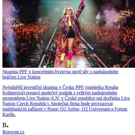
Skupina PPF v koncertním byznysu spojí síly s nadnárodním
hráčem Live Nation
Nejsilnější investiční skupina v Česku PPF (majitelka Renáta
Kellnerová) postaví společný podnik s velkým nadnárodním
promotérem Live Nation (LN; v České republice má dceřinku Live
Nation Czech Republic). Společná firma bude provozovat
multifunkční zařízení v Praze: O2 Arénu, O2 Universum a Forum
Karlín.
Borovan.cz