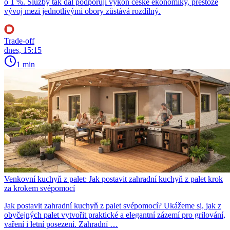
o 1 %. Služby tak dál podporují výkon české ekonomiky, přestože
vývoj mezi jednotlivými obory zůstává rozdílný.
Trade-off
dnes, 15:15
1 min
Venkovní kuchyň z palet: Jak postavit zahradní kuchyň z palet krok
za krokem svépomocí
Jak postavit zahradní kuchyň z palet svépomocí? Ukážeme si, jak z
obyčejných palet vytvořit praktické a elegantní zázemí pro grilování,
vaření i letní posezení. Zahradní …