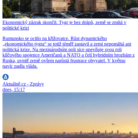
Ekonomický zázrak skončil. Tygr je bez drápů, země se zmítá v
politické krizi
Rumunsko se ocitlo na křižovatce. Růst dynamického
„ekonomického tygra“ se totiž téměř zastavil a zemi nepomáhá ani
politická krize. Na mezinárodním poli sice upevňuje svou roli
klíčového spojence Američanů a NATO a čelí hybridním hrozbám z
Ruska, uvnitř země ovšem narůstá frustrace obyvatel. V květnu
navíc padla vláda.
Aktuálně.cz - Zprávy
dnes, 15:17