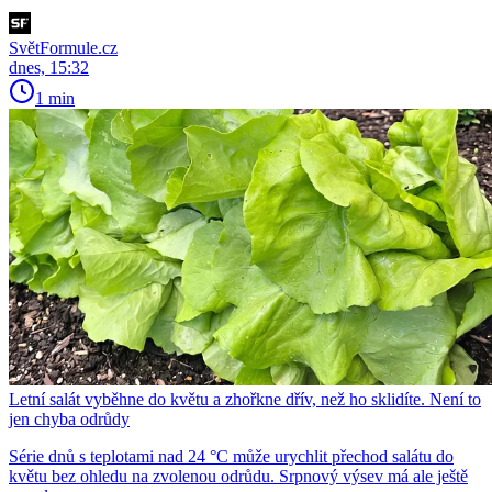
SvětFormule.cz
dnes, 15:32
1 min
Letní salát vyběhne do květu a zhořkne dřív, než ho sklidíte. Není to
jen chyba odrůdy
Série dnů s teplotami nad 24 °C může urychlit přechod salátu do
květu bez ohledu na zvolenou odrůdu. Srpnový výsev má ale ještě