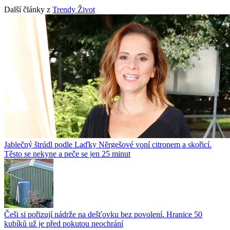
Další články z
Trendy Život
Jablečný štrúdl podle Laďky Něrgešové voní citronem a skořicí.
Těsto se nekyne a peče se jen 25 minut
Češi si pořizují nádrže na dešťovku bez povolení. Hranice 50
kubíků už je před pokutou neochrání