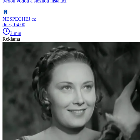
tvrdou vodou a složitou instalací.
NESPECHEJ.cz
dnes, 04:00
3 min
Reklama