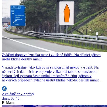
Zvláštní dopravní značka mate i zkušené řidiče. Na dálnici přitom
ušetří klidně desítky minut
Vypadá zvláštně, jako kdyby si z řidičů chtěl někdo vystřelit. Na
německých dálnicích se objevuje velká bílá tabule s oranžovou
šipkou. Její význam často uniká i místním řidičům, přitom v
některých případech zvládne ušetřit klidně několik desítek minut.
Aktuálně.cz - Zprávy
dnes, 03:45
Reklama