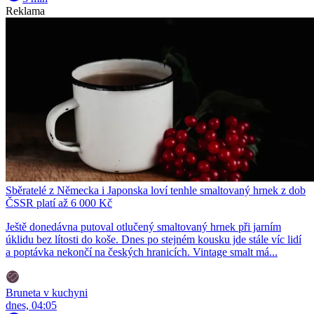
Reklama
Sběratelé z Německa i Japonska loví tenhle smaltovaný hrnek z dob
ČSSR platí až 6 000 Kč
Ještě donedávna putoval otlučený smaltovaný hrnek při jarním
úklidu bez lítosti do koše. Dnes po stejném kousku jde stále víc lidí
a poptávka nekončí na českých hranicích. Vintage smalt má...
Bruneta v kuchyni
dnes, 04:05