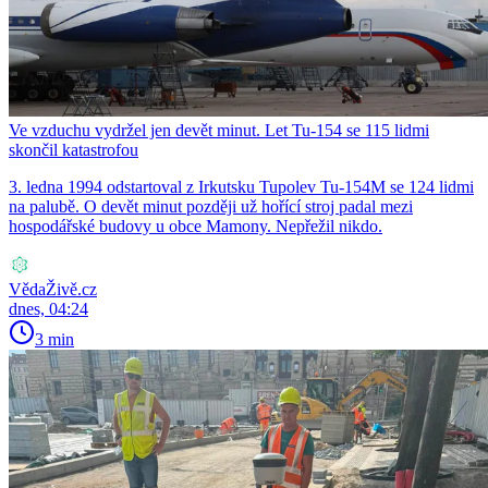
Ve vzduchu vydržel jen devět minut. Let Tu-154 se 115 lidmi
skončil katastrofou
3. ledna 1994 odstartoval z Irkutsku Tupolev Tu-154M se 124 lidmi
na palubě. O devět minut později už hořící stroj padal mezi
hospodářské budovy u obce Mamony. Nepřežil nikdo.
VědaŽivě.cz
dnes, 04:24
3 min