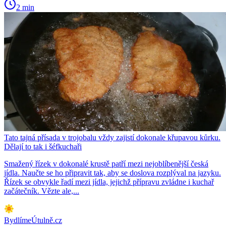
2 min
Tato tajná přísada v trojobalu vždy zajistí dokonale křupavou kůrku.
Dělají to tak i šéfkuchaři
Smažený řízek v dokonalé krustě patří mezi nejoblíbenější česká
jídla. Naučte se ho připravit tak, aby se doslova rozplýval na jazyku.
Řízek se obvykle řadí mezi jídla, jejichž přípravu zvládne i kuchař
začátečník. Vězte ale,...
BydlímeÚtulně.cz