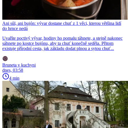
Ani sůl, ani bujón: vývar dostane chuť z 1 věci, kterou většina lidí
do hrnce nedá
Uvaříte poctivý vývar, hodiny ho pomalu táhnete, a stejně nakonec
sáhnete po kostce bujónu, aby ta chuť konečně seděla. Přitom
existuje přírodní cesta, jak základu dodat plnou a sytou chuť...
Bruneta v kuchyni
dnes, 03:58
4 min