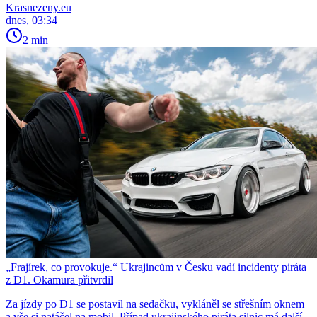
Krasnezeny.eu
dnes, 03:34
2 min
„Frajírek, co provokuje.“ Ukrajincům v Česku vadí incidenty piráta
z D1. Okamura přitvrdil
Za jízdy po D1 se postavil na sedačku, vykláněl se střešním oknem
a vše si natáčel na mobil. Případ ukrajinského piráta silnic má další