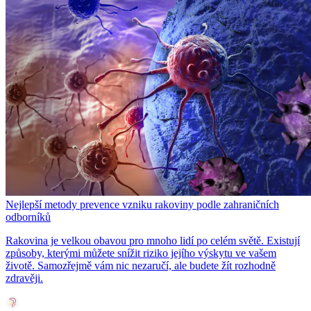
Nejlepší metody prevence vzniku rakoviny podle zahraničních
odborníků
Rakovina je velkou obavou pro mnoho lidí po celém světě. Existují
způsoby, kterými můžete snížit riziko jejího výskytu ve vašem
životě. Samozřejmě vám nic nezaručí, ale budete žít rozhodně
zdravěji.