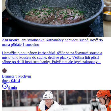
Ani mouka, ani strouhanka: karbanátky nebudou suché, když do
masa přidáte 1 surovinu
Usmažíte plnou pánev karbanátků, těšíte se na šťavnaté sousto a
místo toho koušete do suché, drolivé placky. Většina lidí příště
sáhne po další hrsti strouhanky. Právě tam ale bývá zakopaný...
Bruneta v kuchyni
dnes, 04:14
4 min