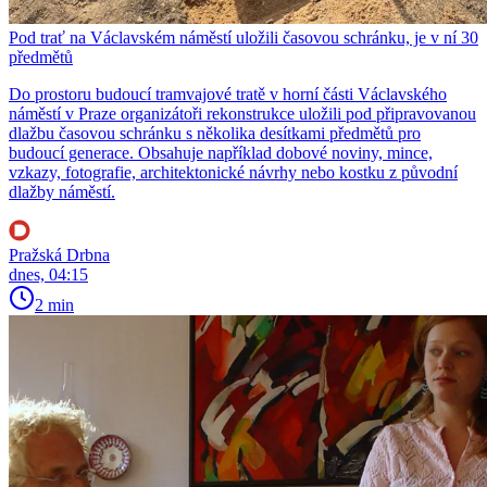
Pod trať na Václavském náměstí uložili časovou schránku, je v ní 30
předmětů
Do prostoru budoucí tramvajové tratě v horní části Václavského
náměstí v Praze organizátoři rekonstrukce uložili pod připravovanou
dlažbu časovou schránku s několika desítkami předmětů pro
budoucí generace. Obsahuje například dobové noviny, mince,
vzkazy, fotografie, architektonické návrhy nebo kostku z původní
dlažby náměstí.
Pražská Drbna
dnes, 04:15
2 min