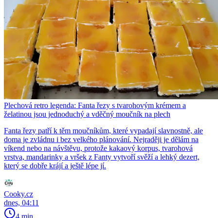
Plechová retro legenda: Fanta řezy s tvarohovým krémem a
želatinou jsou jednoduchý a vděčný moučník na plech
Fanta řezy patří k těm moučníkům, které vypadají slavnostně, ale
doma je zvládnu i bez velkého plánování. Nejraději je dělám na
víkend nebo na návštěvu, protože kakaový korpus, tvarohová
vrstva, mandarinky a vršek z Fanty vytvoří svěží a lehký dezert,
který se dobře krájí a ještě lépe jí.
Cooky.cz
dnes, 04:11
4 min