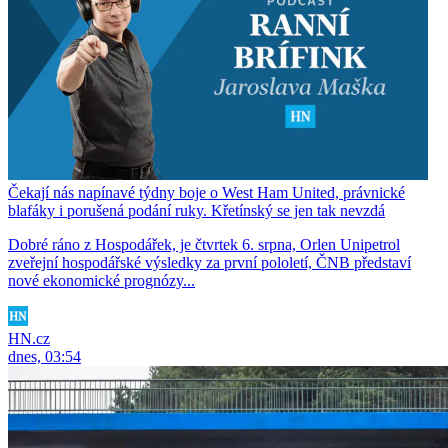
Čekají nás napínavé týdny boje o West Ham United, právnické
blafáky i porušená podání ruky. Křetínský se jen tak nevzdá
Dobré ráno z Hospodářek, je čtvrtek 6. srpna, Orlen Unipetrol
zveřejní hospodářské výsledky za první pololetí, ČNB představí
nové ekonomické prognózy...
HN.cz
dnes, 03:54