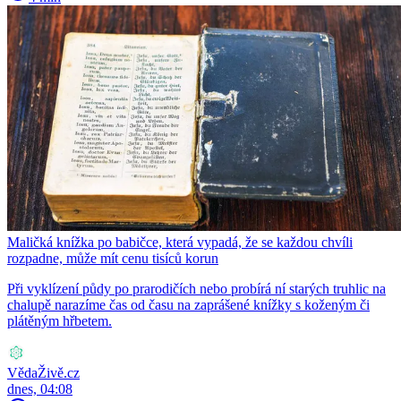
Maličká knížka po babičce, která vypadá, že se každou chvíli
rozpadne, může mít cenu tisíců korun
Při vyklízení půdy po prarodičích nebo probírá ní starých truhlic na
chalupě narazíme čas od času na zaprášené knížky s koženým či
plátěným hřbetem.
VědaŽivě.cz
dnes, 04:08