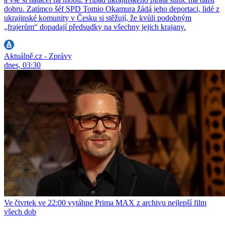
dohru. Zatímco šéf SPD Tomio Okamura žádá jeho deportaci, lidé z
ukrajinské komunity v Česku si stěžují, že kvůli podobným
„frajerům“ dopadají předsudky na všechny jejich krajany.
Aktuálně.cz - Zprávy
dnes, 03:30
Ve čtvrtek ve 22:00 vytáhne Prima MAX z archivu nejlepší film
všech dob