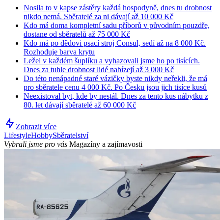
Nosila to v kapse zástěry každá hospodyně, dnes tu drobnost
nikdo nemá. Sběratelé za ni dávají až 10 000 Kč
Kdo má doma kompletní sadu příborů v původním pouzdře,
dostane od sběratelů až 75 000 Kč
Kdo má po dědovi psací stroj Consul, sedí až na 8 000 Kč.
Rozhoduje barva krytu
Ležel v každém šuplíku a vyhazovali jsme ho po tisících.
Dnes za tuhle drobnost lidé nabízejí až 3 000 Kč
Do této nenápadné staré vázičky byste nikdy neřekli, že má
pro sběratele cenu 4 000 Kč. Po Česku jsou jich tisíce kusů
Neexistoval byt, kde by nestál. Dnes za tento kus nábytku z
80. let dávají sběratelé až 60 000 Kč
Zobrazit více
Lifestyle
Hobby
Sběratelství
Vybrali jsme pro vás
Magazíny a zajímavosti