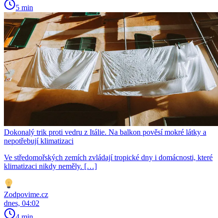
5 min
Dokonalý trik proti vedru z Itálie. Na balkon pověsí mokré látky a
nepotřebují klimatizaci
Ve středomořských zemích zvládají tropické dny i domácnosti, které
klimatizaci nikdy neměly. […]
Zodpovime.cz
dnes, 04:02
4 min