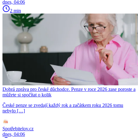
dnes, 04:06
2 min
Dobrá zpráva pro české důchodce. Penze v roce 2026 zase poroste a
můžete si spočítat o kolik
České penze se zvedají každý rok a začátkem roku 2026 tomu
nebylo […]
Spotřebitelov.cz
dnes, 04:06