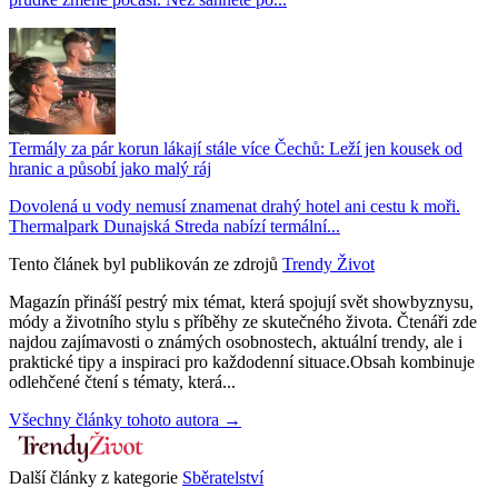
Termály za pár korun lákají stále více Čechů: Leží jen kousek od
hranic a působí jako malý ráj
Dovolená u vody nemusí znamenat drahý hotel ani cestu k moři.
Thermalpark Dunajská Streda nabízí termální...
Tento článek byl publikován ze zdrojů
Trendy Život
Magazín přináší pestrý mix témat, která spojují svět showbyznysu,
módy a životního stylu s příběhy ze skutečného života. Čtenáři zde
najdou zajímavosti o známých osobnostech, aktuální trendy, ale i
praktické tipy a inspiraci pro každodenní situace.Obsah kombinuje
odlehčené čtení s tématy, která...
Všechny články tohoto autora →
Další články z kategorie
Sběratelství