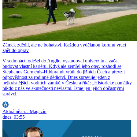
Zámek zdědil, ale ne bohatství. Každou vydělanou korunu vrací
zpět do oprav
V sedmnácti odešel do Anglie, vystudoval univerzitu a začal
budovat vlastní kariéru. Když ale zemřel jeho otec, rozhodl se
Stephanos Germenis-Hildprandt vrátit do jižních Čech a převzít
odpovědnost za rodinné dědictví. Dnes spravuje jeden z
nejkrásnějších vodních zámků v Česku a říká: „Historické památky
nikdo z nás ve skutečnosti nevlastní. Jsme jen jejich dočasnými
správci.“
Aktuálně.cz - Magazín
dnes, 03:55