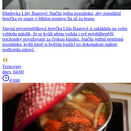
Hladovka Lídy Baarové: Stačila jedna poznámka, aby populární
herečka ve snaze o štíhlou postavu šla až za hranu
Slavná prvorepubliková herečka Lída Baarová si zakládala na svém
vzhledu natolik, že se kvůli němu vzdala i své nejoblíbenější
pochoutky považované za českou klasiku. Stačila jediná nemístná
poznámka, kvůli které si hvězda toužící po dokonalosti málem
podlomila zdraví.
Ternoviny
dnes, 04:00
4 min