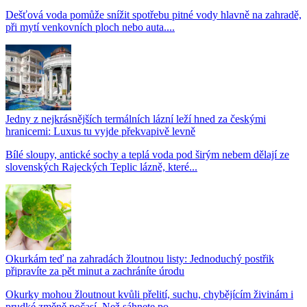
Dešťová voda pomůže snížit spotřebu pitné vody hlavně na zahradě,
při mytí venkovních ploch nebo auta....
Jedny z nejkrásnějších termálních lázní leží hned za českými
hranicemi: Luxus tu vyjde překvapivě levně
Bílé sloupy, antické sochy a teplá voda pod širým nebem dělají ze
slovenských Rajeckých Teplic lázně, které...
Okurkám teď na zahradách žloutnou listy: Jednoduchý postřik
připravíte za pět minut a zachráníte úrodu
Okurky mohou žloutnout kvůli přelití, suchu, chybějícím živinám i
prudké změně počasí. Než sáhnete po...