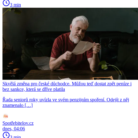
3 min
Skvělá změna pro české důchodce. Můžou teď dostat zpět peníze i
bez sankce, která se dříve platila
Řada seniorů roky uvízla ve svém penzijním spoření. Odejít z něj
znamenalo […]
Spotřebitelov.cz
dnes, 04:06
3 min