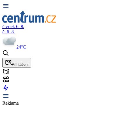
čtvrtek 6. 8.
čt 6. 8.
24°C
Přihlášení
Reklama