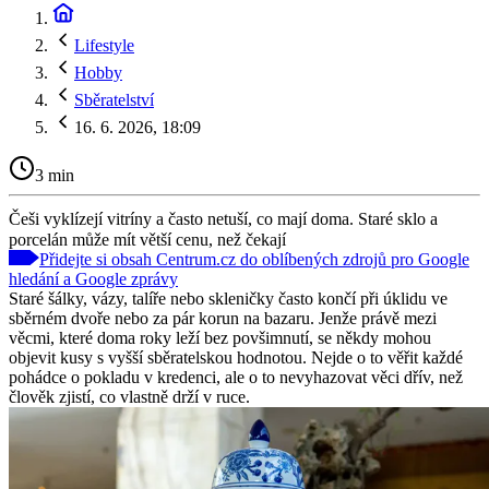
Lifestyle
Hobby
Sběratelství
16. 6. 2026, 18:09
3 min
Češi vyklízejí vitríny a často netuší, co mají doma. Staré sklo a
porcelán může mít větší cenu, než čekají
Přidejte si obsah Centrum.cz do oblíbených zdrojů pro Google
hledání a Google zprávy
Staré šálky, vázy, talíře nebo skleničky často končí při úklidu ve
sběrném dvoře nebo za pár korun na bazaru. Jenže právě mezi
věcmi, které doma roky leží bez povšimnutí, se někdy mohou
objevit kusy s vyšší sběratelskou hodnotou. Nejde o to věřit každé
pohádce o pokladu v kredenci, ale o to nevyhazovat věci dřív, než
člověk zjistí, co vlastně drží v ruce.