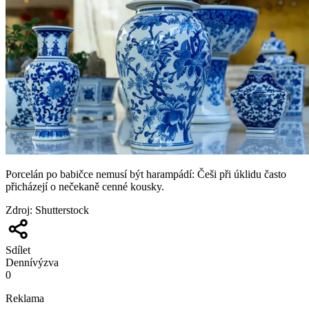
Porcelán po babičce nemusí být harampádí: Češi při úklidu často
přicházejí o nečekaně cenné kousky.
Zdroj
:
Shutterstock
Sdílet
Denní
výzva
0
Reklama