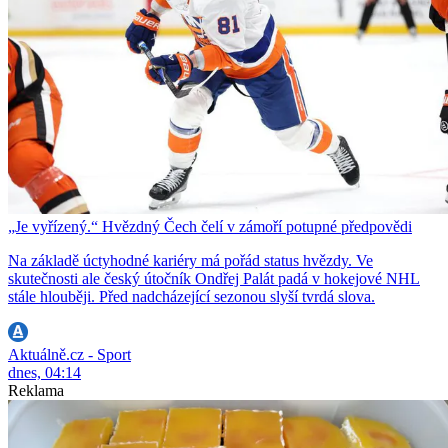
„Je vyřízený.“ Hvězdný Čech čelí v zámoří potupné předpovědi
Na základě úctyhodné kariéry má pořád status hvězdy. Ve
skutečnosti ale český útočník Ondřej Palát padá v hokejové NHL
stále hlouběji. Před nadcházející sezonou slyší tvrdá slova.
Aktuálně.cz - Sport
dnes, 04:14
Reklama