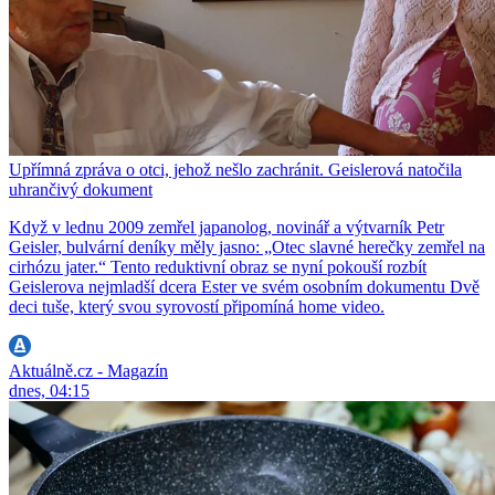
Upřímná zpráva o otci, jehož nešlo zachránit. Geislerová natočila
uhrančivý dokument
Když v lednu 2009 zemřel japanolog, novinář a výtvarník Petr
Geisler, bulvární deníky měly jasno: „Otec slavné herečky zemřel na
cirhózu jater.“ Tento reduktivní obraz se nyní pokouší rozbít
Geislerova nejmladší dcera Ester ve svém osobním dokumentu Dvě
deci tuše, který svou syrovostí připomíná home video.
Aktuálně.cz - Magazín
dnes, 04:15