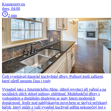
Krasnezeny.eu
dnes, 04:00
2 min
Češi vysekávají klasické kuchyňské dřezy. Pořizují lepší zařízení,
které ušetří spoustu času i vody
Vypadají jako z futuristického filmu, slibují revoluci při vaření a na
sociálních sítích sbírají miliony zhlédnutí. Multifunkční dřezy s
vodopádem a digitálním displejem se staly hitem moderních
domácností. Jenže pod nablýskaným povrchem se skrývá nečekaný
háček, který může z vaší vysněné kuchyně udělat nekonečný boj s