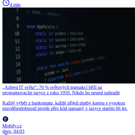
4 min
„Azbest IT světa“: 70 % světových transakcí běží na
programovacím jazyce z roku 1959. Nikdo ho neumí nahradit
Každý výběr z bankomatu, každé přijetí platby kartou s vysokou
pravděpodobností projde přes kód napsaný v jazyce starém 66 let.
Mobify.cz
dnes, 04:03