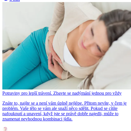
Potraviny pro lepší trávení. Zbavte se nadýmání jednou pro vždy
Znáte to, najíte se a není vám úplně nejlépe. Přitom nevíte, v čem je
problém. Vaše tělo se vám ale snaží něco sdělit. Pokud se cítíte
nafouknutí a unavení, když jste se právě dobře najedli, může to
znamenat nevhodnou kombinaci jídla.