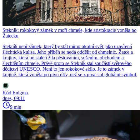
Stekník: rokokový zámek v moři chmele, kde aristokracie voněla po
Žatecku
Stekník není zámek, který by stál mimo okolní svět jako uzavřená
šlechtická kulisa. Jeho příběh se nedá oddělit od chmelnic, Žatce a
krajiny, která po staletí žila pěstováním, sušením, obchodem a
šlechtěním chmele. Právě proto se Stekník stal součástí světového
dědictví UNESCO. Není to jen rokokové sídlo. Je to zámek v
krajině, která voněla po pivu dřív, než se z piva stal globální symbol.
Kód Enigma
dnes, 09:11
9 min