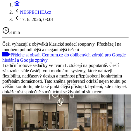
NESPECHEJ.cz
17. 6. 2026, 03:01
3 min
Češi vyhazují z obýváků klasické sedací soupravy. Přecházejí na
mnohem pohodlnější a elegantnější řešení
Přidejte si obsah Centrum.cz do oblíbených zdrojů pro Google
hledání a Google zprávy
Tradiční rohové sedačky ve tvaru L ztrácejí na popularitě. Čeští
zákazníci stále častěji volí modulární systémy, které nabízejí
flexibilitu, nadčasový design a možnost přizpůsobení konkrétním
potřebám domácnosti. Tato změna preferencí odráží nejen touhu po
větším komfortu, ale také praktičtější přístup k bydlení, kde nábytek
dokáže růst společně s měnícími se životními situacemi.