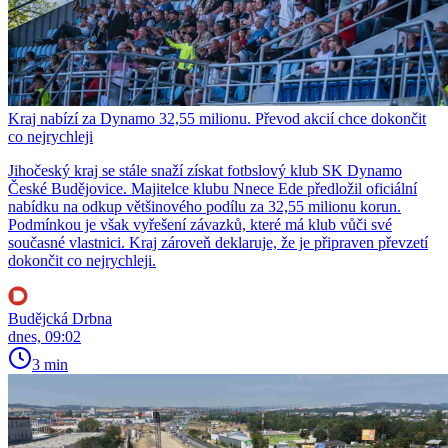
Kraj nabízí za Dynamo 32,55 milionu. Převod akcií chce dokončit
co nejrychleji
Jihočeský kraj se stále snaží získat fotbslový klub SK Dynamo
České Budějovice. Majitelce klubu Nnece Ede předložil oficiální
nabídku na odkup většinového podílu za 32,55 milionu korun.
Podmínkou je však vyřešení závazků, které má klub vůči své
současné vlastnici. Kraj zároveň deklaruje, že je připraven převzetí
dokončit co nejrychleji.
Budějcká Drbna
dnes, 09:02
3 min