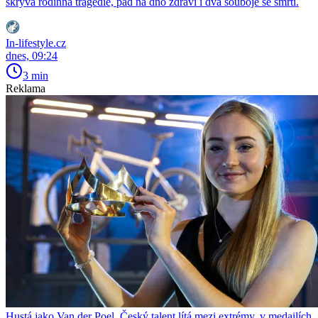
skrývá rodinná tragédie, pád na dno zdraví i dva souboje se smrtí.
In-lifestyle.cz
dnes, 09:24
3 min
Reklama
Hustá jako Van der Poel. Český talent lítá mezi extrémy, v medailích