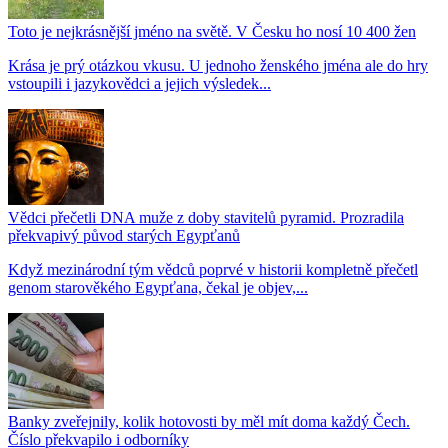
Toto je nejkrásnější jméno na světě. V Česku ho nosí 10 400 žen
Krása je prý otázkou vkusu. U jednoho ženského jména ale do hry
vstoupili i jazykovědci a jejich výsledek...
Vědci přečetli DNA muže z doby stavitelů pyramid. Prozradila
překvapivý původ starých Egypťanů
Když mezinárodní tým vědců poprvé v historii kompletně přečetl
genom starověkého Egypťana, čekal je objev,...
Banky zveřejnily, kolik hotovosti by měl mít doma každý Čech.
Číslo překvapilo i odborníky