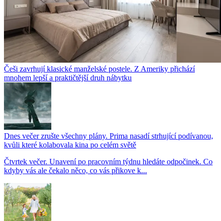
Češi zavrhují klasické manželské postele. Z Ameriky přichází
mnohem lepší a praktičtější druh nábytku
Dnes večer zrušte všechny plány. Prima nasadí strhující podívanou,
kvůli které kolabovala kina po celém světě
Čtvrtek večer. Unavení po pracovním týdnu hledáte odpočinek. Co
kdyby vás ale čekalo něco, co vás přikove k...