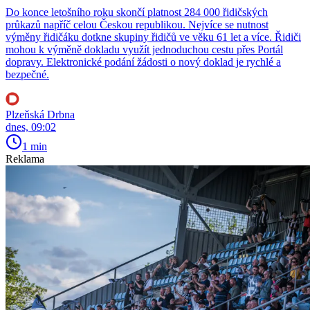
Do konce letošního roku skončí platnost 284 000 řidičských
průkazů napříč celou Českou republikou. Nejvíce se nutnost
výměny řidičáku dotkne skupiny řidičů ve věku 61 let a více. Řidiči
mohou k výměně dokladu využít jednoduchou cestu přes Portál
dopravy. Elektronické podání žádosti o nový doklad je rychlé a
bezpečné.
Plzeňská Drbna
dnes, 09:02
1 min
Reklama