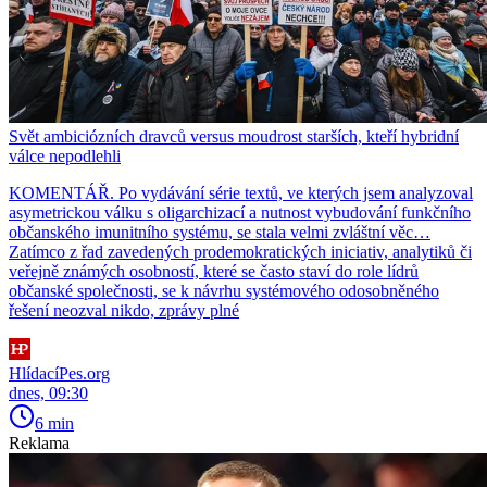
Svět ambiciózních dravců versus moudrost starších, kteří hybridní
válce nepodlehli
KOMENTÁŘ. Po vydávání série textů, ve kterých jsem analyzoval
asymetrickou válku s oligarchizací a nutnost vybudování funkčního
občanského imunitního systému, se stala velmi zvláštní věc…
Zatímco z řad zavedených prodemokratických iniciativ, analytiků či
veřejně známých osobností, které se často staví do role lídrů
občanské společnosti, se k návrhu systémového odosobněného
řešení neozval nikdo, zprávy plné
HlídacíPes.org
dnes, 09:30
6 min
Reklama