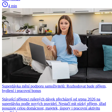
4 min
Superdávka mění podporu samoživitelů: Rozhodovat bude příjem,
bydlení i pracovní bonus
Stávající příjemci rušených dávek přecházejí od srpna 2026 na
superdávku podle nových pravidel. Nestačí mít nízký příjem, úřad
posuzuje celou domácnost, majetek, úspory i pracovní aktivitu