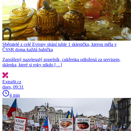
Sběratelé z celé Evropy shání tuhle 1 skleničku, kterou měla v
ČSSR doma každá babička
Zaprášený nazelenalý popelník, cukřenka odložená za servisem,
sklenka, které si roky nikdo […]
Extrafit.cz
dnes, 09:31
4 min