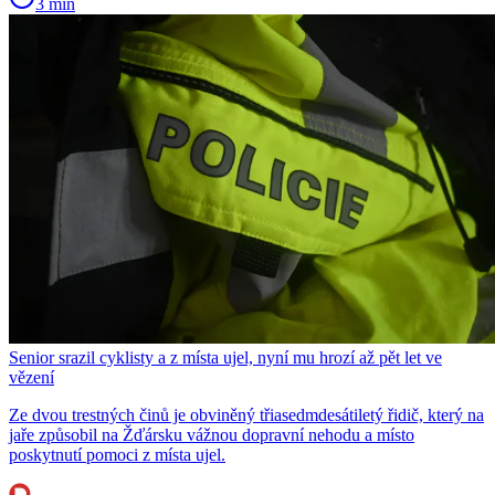
3 min
Senior srazil cyklisty a z místa ujel, nyní mu hrozí až pět let ve
vězení
Ze dvou trestných činů je obviněný třiasedmdesátiletý řidič, který na
jaře způsobil na Žďársku vážnou dopravní nehodu a místo
poskytnutí pomoci z místa ujel.