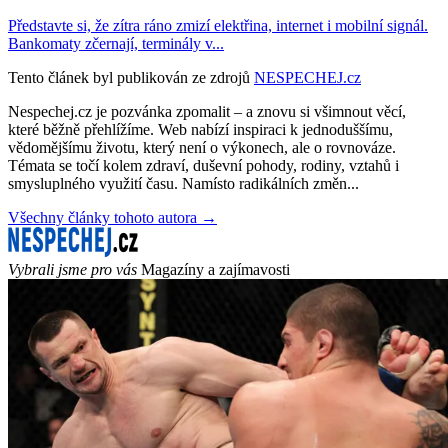
Představte si, že zítra ráno zmizí elektřina, internet i mobilní signál.
Bankomaty zčernají, terminály v...
Tento článek byl publikován ze zdrojů
NESPECHEJ.cz
Nespechej.cz je pozvánka zpomalit – a znovu si všimnout věcí,
které běžně přehlížíme. Web nabízí inspiraci k jednoduššímu,
vědomějšímu životu, který není o výkonech, ale o rovnováze.
Témata se točí kolem zdraví, duševní pohody, rodiny, vztahů i
smysluplného využití času. Namísto radikálních změn...
Všechny články tohoto autora →
Vybrali jsme pro vás
Magazíny a zajímavosti