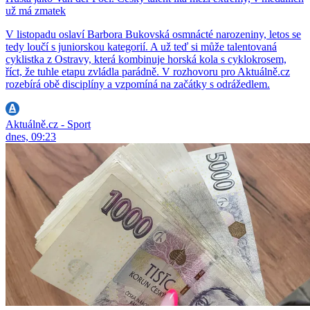
už má zmatek
V listopadu oslaví Barbora Bukovská osmnácté narozeniny, letos se
tedy loučí s juniorskou kategorií. A už teď si může talentovaná
cyklistka z Ostravy, která kombinuje horská kola s cyklokrosem,
říct, že tuhle etapu zvládla parádně. V rozhovoru pro Aktuálně.cz
rozebírá obě disciplíny a vzpomíná na začátky s odrážedlem.
Aktuálně.cz - Sport
dnes, 09:23