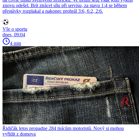
znovu odešel. Brit ztrácel sílu při servisu, za stavu 1:4 se během
přestávky rozplakal a nakonec prohrál 3:6, 6:2, 2:6.
Vše o sportu
dnes, 09:04
4 min
Řidičák letos propadne 284 tisícům motoristů. Nový si mohou
vyřídit z domova