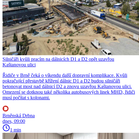
Silničáři kvůli pracím na dálnicích D1 a D2 opět uzavřou
Kaštanovou ulici
Řidiče v Brně čeká o víkendu další dopravní komplikace. Kvůli
pokračující přestavbě křížení dálnic D1 a D2 budou silničáři
betonovat most nad dálnicí D2 a znovu uzavřou Kaštanovou ulici.
Omezení se dotknou také několika autobusových linek MHD, řidiči
musí počítat s kolonami.
Brněnská Drbna
dnes, 09:00
1 min