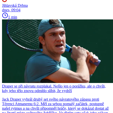
Jihlavská Drbna
dnes, 09:04
1 min
Draper se při návratu rozplakal. Nešlo jen o porážku, ale o chvíli,
kdy jeho tělo znovu odmítlo slíbit, že vydrží
Jack Draper vyhrál druhý set svého návratového zápasu proti
Térenci Atmanemu 6:2. Měl za sebou pomalý začátek, postupně
našel rytmus a na chvíli připomněl hráče, který se dokázal dostat až
na čtvrté místo světového žebříčku. Ve třetím setu však jeho výkon