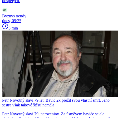
dospělých.
Byznys trendy
dnes, 09:25
3 min
Petr Novotný slaví 79 let: Bavič 2x přežil svou vlastní smrt. Jeho
sestra však takové štěstí neměla
Petr Novotný slaví 79. narozeniny. Za úsměvem baviče se ale