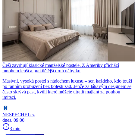
Češi zavrhují klasické manželské postele. Z Ameriky přichází
mnohem lepší a praktičtější druh nábytku
Masivní, vysoká postel s nádechem luxusu – sen každého, kdo touží
po ranním probuzení bez bolesti zad. Jenže za lákavým designem se
často skrývá past, kvůli které můžete utratit majlant za pouhou
imitaci.
NESPECHEJ.cz
dnes, 09:00
3 min