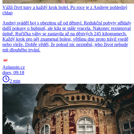
Vážil čtvrt tuny a každý krok bolel. Po roce je z Andreje pohledný
chlap
Andrej sváděl boj s obezitou už od dětství. Redukční pobyty střídaly
další pokusy o hubnutí, ale kila se stále vracela. Nakonec rezignoval
úplně. Ručička váhy se zastavila až na děsivých 245 kilogramech.
Každý krok pro něj znamenal bolest, většinu dne proto trávil vsedě
nebo vleže. Dobře věděl, že pokud nic nezmění, jeho život nebude
mít dlouhého trvání.
Aplausin.cz
dnes, 09:18
2 min