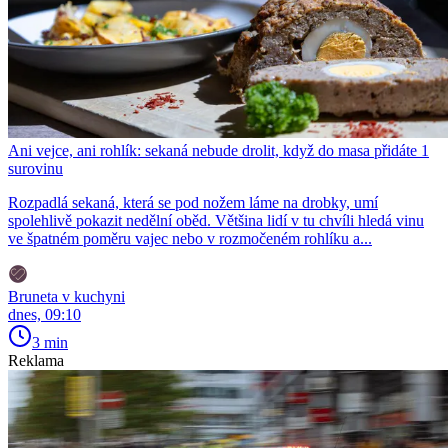
Ani vejce, ani rohlík: sekaná nebude drolit, když do masa přidáte 1
surovinu
Rozpadlá sekaná, která se pod nožem láme na drobky, umí
spolehlivě pokazit nedělní oběd. Většina lidí v tu chvíli hledá vinu
ve špatném poměru vajec nebo v rozmočeném rohlíku a...
Bruneta v kuchyni
dnes, 09:10
3 min
Reklama