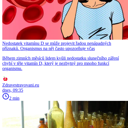
Nedostatek vitamínu D se může projevit řadou nenápadných
příznaků. Organismus na něj často upozorňuje včas
Během zimních měsíců lidem kvůli nedostatku slunečního záření
chybí v těle vitamín D, který je nezbytný pro mnoho funkcí
organismu.
Zdravestravovani.eu
dnes, 09:35
2 min