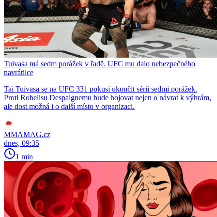
Tuivasa má sedm porážek v řadě. UFC mu dalo nebezpečného
navrátilce
Tai Tuivasa se na UFC 331 pokusí ukončit sérii sedmi porážek.
Proti Robelisu Despaignemu bude bojovat nejen o návrat k výhrám,
ale dost možná i o další místo v organizaci.
MMAMAG.cz
dnes, 09:35
1 min