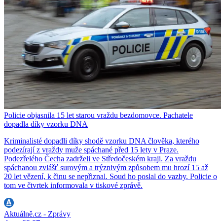
Policie objasnila 15 let starou vraždu bezdomovce. Pachatele
dopadla díky vzorku DNA
Kriminalisté dopadli díky shodě vzorku DNA člověka, kterého
podezírají z vraždy muže spáchané před 15 lety v Praze.
Podezřelého Čecha zadrželi ve Středočeském kraji. Za vraždu
spáchanou zvlášť surovým a trýznivým způsobem mu hrozí 15 až
20 let vězení, k činu se nepřiznal. Soud ho poslal do vazby. Policie o
tom ve čtvrtek informovala v tiskové zprávě.
Aktuálně.cz - Zprávy