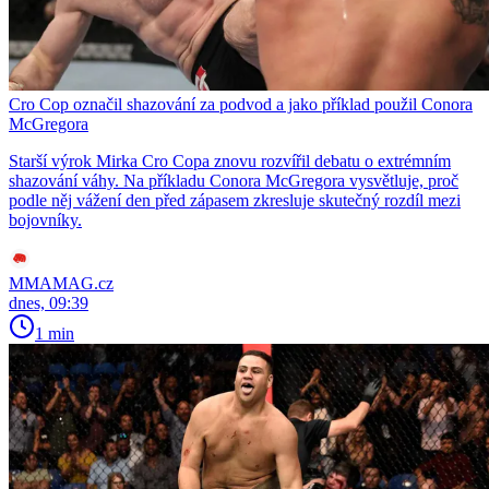
Cro Cop označil shazování za podvod a jako příklad použil Conora
McGregora
Starší výrok Mirka Cro Copa znovu rozvířil debatu o extrémním
shazování váhy. Na příkladu Conora McGregora vysvětluje, proč
podle něj vážení den před zápasem zkresluje skutečný rozdíl mezi
bojovníky.
MMAMAG.cz
dnes, 09:39
1 min