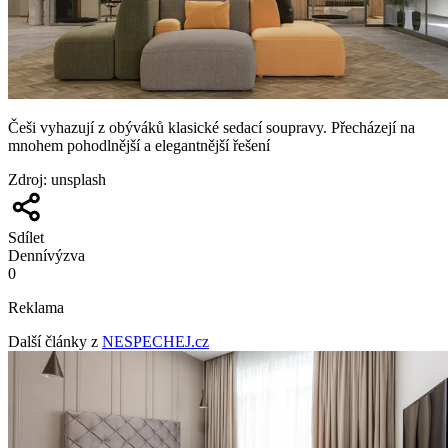
Češi vyhazují z obýváků klasické sedací soupravy. Přecházejí na
mnohem pohodlnější a elegantnější řešení
Zdroj
:
unsplash
Sdílet
Denní
výzva
0
Reklama
Další články z
NESPECHEJ.cz