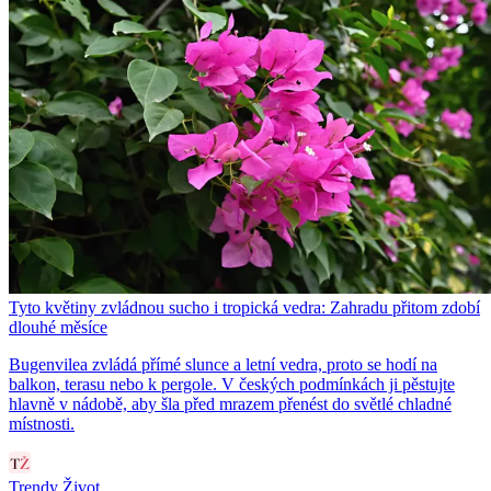
Tyto květiny zvládnou sucho i tropická vedra: Zahradu přitom zdobí
dlouhé měsíce
Bugenvilea zvládá přímé slunce a letní vedra, proto se hodí na
balkon, terasu nebo k pergole. V českých podmínkách ji pěstujte
hlavně v nádobě, aby šla před mrazem přenést do světlé chladné
místnosti.
Trendy Život