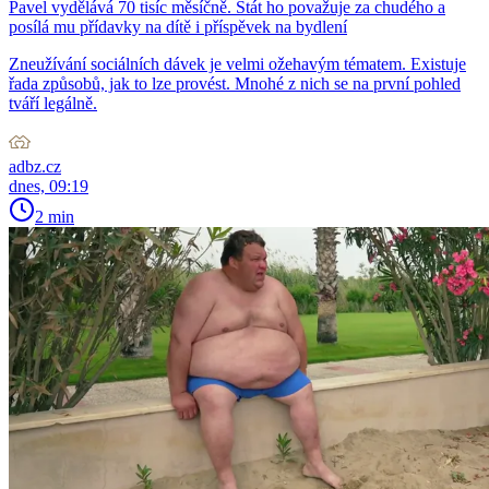
Pavel vydělává 70 tisíc měsíčně. Stát ho považuje za chudého a
posílá mu přídavky na dítě i příspěvek na bydlení
Zneužívání sociálních dávek je velmi ožehavým tématem. Existuje
řada způsobů, jak to lze provést. Mnohé z nich se na první pohled
tváří legálně.
adbz.cz
dnes, 09:19
2 min