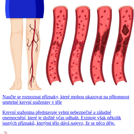
Naučte se rozpoznat příznaky, které mohou ukazovat na přítomnost
smrtelné krevní sraženiny v těle
Krevní sraženina představuje velmi nebezpečné a záludné
onemocnění, které je složité včas odhalit. Existuje však několik
jasných příznaků, kterými tělo dává najevo, že se něco děje.