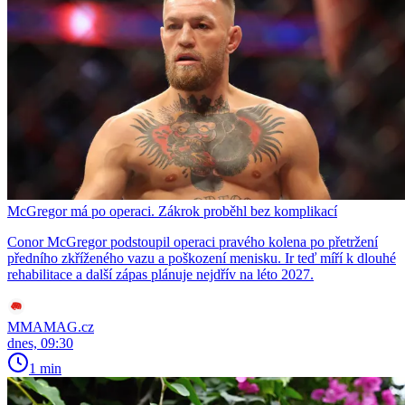
McGregor má po operaci. Zákrok proběhl bez komplikací
Conor McGregor podstoupil operaci pravého kolena po přetržení
předního zkříženého vazu a poškození menisku. Ir teď míří k dlouhé
rehabilitace a další zápas plánuje nejdřív na léto 2027.
MMAMAG.cz
dnes, 09:30
1 min