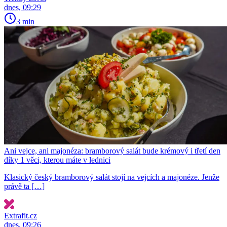
dnes, 09:29
3 min
Ani vejce, ani majonéza: bramborový salát bude krémový i třetí den
díky 1 věci, kterou máte v lednici
Klasický český bramborový salát stojí na vejcích a majonéze. Jenže
právě ta […]
Extrafit.cz
dnes, 09:26