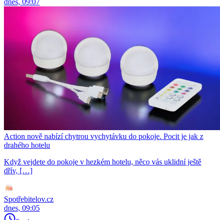
dnes, 09:07
Action nově nabízí chytrou vychytávku do pokoje. Pocit je jak z
drahého hotelu
Když vejdete do pokoje v hezkém hotelu, něco vás uklidní ještě
dřív, […]
Spotřebitelov.cz
dnes, 09:05