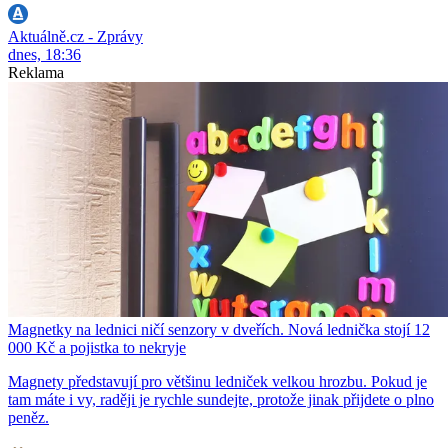
Aktuálně.cz - Zprávy
dnes, 18:36
Reklama
Magnetky na lednici ničí senzory v dveřích. Nová lednička stojí 12
000 Kč a pojistka to nekryje
Magnety představují pro většinu ledniček velkou hrozbu. Pokud je
tam máte i vy, raději je rychle sundejte, protože jinak přijdete o plno
peněz.