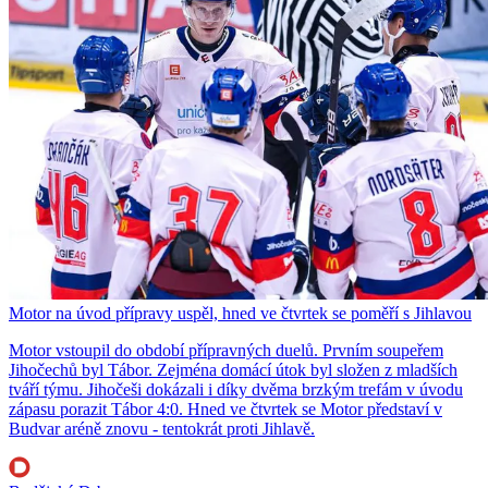
Motor na úvod přípravy uspěl, hned ve čtvrtek se poměří s Jihlavou
Motor vstoupil do období přípravných duelů. Prvním soupeřem
Jihočechů byl Tábor. Zejména domácí útok byl složen z mladších
tváří týmu. Jihočeši dokázali i díky dvěma brzkým trefám v úvodu
zápasu porazit Tábor 4:0. Hned ve čtvrtek se Motor představí v
Budvar aréně znovu - tentokrát proti Jihlavě.