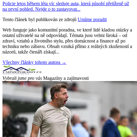
Policie letos během léta víc sleduje auta, která působí přetíženě už
na první pohled. Nejde o to zastavovat...
Tento článek byl publikován ze zdrojů
Umíme poradit
Web funguje jako komunitní poradna, ve které lidé kladou otázky a
ostatní uživatelé na ně odpovídají. Témata jsou velmi široká – od
zdraví, vztahů a životního stylu, přes domácnost a finance až po
techniku nebo zábavu. Obsah vzniká přímo z reálných zkušeností a
názorů, takže čtenáři získají...
Všechny články tohoto autora →
Vybrali jsme pro vás
Magazíny a zajímavosti