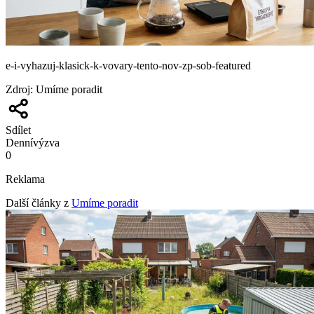
e-i-vyhazuj-klasick-k-vovary-tento-nov-zp-sob-featured
Zdroj
:
Umíme poradit
Sdílet
Denní
výzva
0
Reklama
Další články z
Umíme poradit