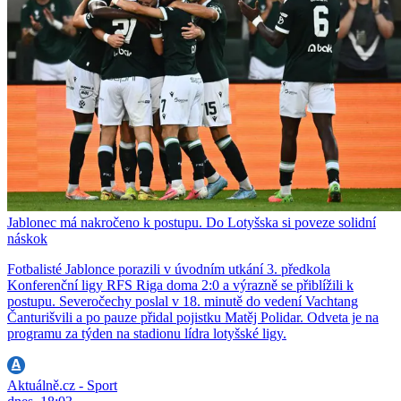
Jablonec má nakročeno k postupu. Do Lotyšska si poveze solidní
náskok
Fotbalisté Jablonce porazili v úvodním utkání 3. předkola
Konferenční ligy RFS Riga doma 2:0 a výrazně se přiblížili k
postupu. Severočechy poslal v 18. minutě do vedení Vachtang
Čanturišvili a po pauze přidal pojistku Matěj Polidar. Odveta je na
programu za týden na stadionu lídra lotyšské ligy.
Aktuálně.cz - Sport