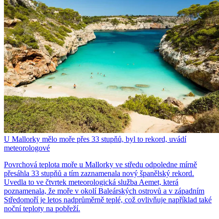
U Mallorky mělo moře přes 33 stupňů, byl to rekord, uvádí
meteorologové
Povrchová teplota moře u Mallorky ve středu odpoledne mírně
přesáhla 33 stupňů a tím zaznamenala nový španělský rekord.
Uvedla to ve čtvrtek meteorologická služba Aemet, která
poznamenala, že moře v okolí Baleárských ostrovů a v západním
Středomoří je letos nadprůměrně teplé, což ovlivňuje například také
noční teploty na pobřeží.