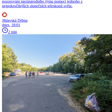
pozorování mezinárodního týmu pomocí jednoho z
nejpokročilejších slunečních teleskopů světa.
Jihlavská Drbna
dnes, 18:01
2 min