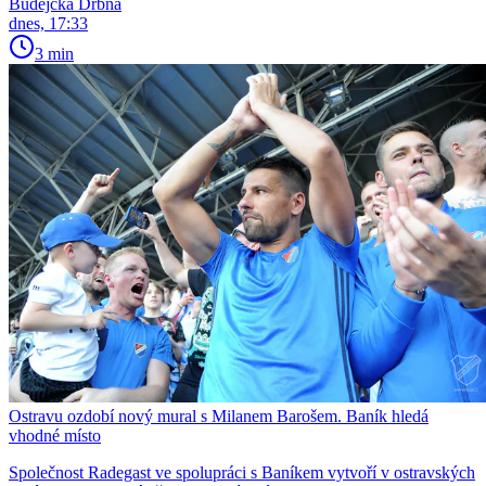
Budějcká Drbna
dnes, 17:33
3 min
Ostravu ozdobí nový mural s Milanem Barošem. Baník hledá
vhodné místo
Společnost Radegast ve spolupráci s Baníkem vytvoří v ostravských