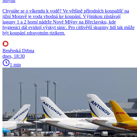
Mlýnů
Chystáte se o víkendu k vodě? Ve většině přírodních koupališť na
jižní Moravě je voda vhodná ke koupání. Výjimkou zůstávají
laguny 1 a 2 horní nádrže Nové Mlýny na Břeclavsku, kde
hygienici dál evidují výskyt sinic. Pro citlivější skupiny lidí tak může
být koupání zdravotním rizikem.
Brněnská Drbna
dnes, 18:30
1 min