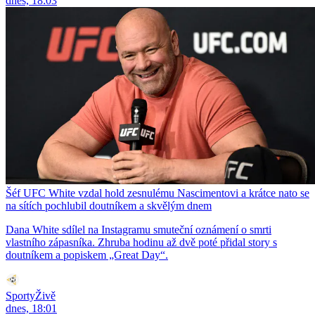
dnes, 18:03
Šéf UFC White vzdal hold zesnulému Nascimentovi a krátce nato se
na sítích pochlubil doutníkem a skvělým dnem
Dana White sdílel na Instagramu smuteční oznámení o smrti
vlastního zápasníka. Zhruba hodinu až dvě poté přidal story s
doutníkem a popiskem „Great Day“.
SportyŽivě
dnes, 18:01