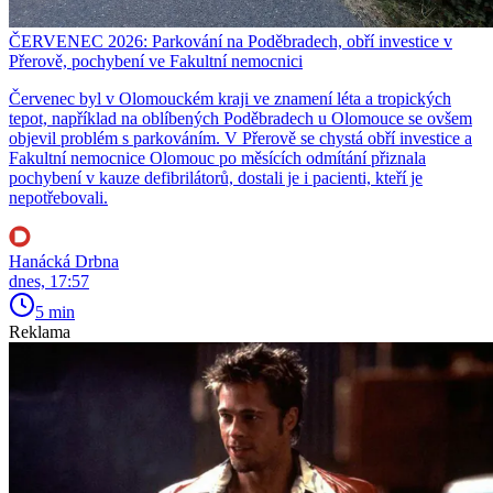
ČERVENEC 2026: Parkování na Poděbradech, obří investice v
Přerově, pochybení ve Fakultní nemocnici
Červenec byl v Olomouckém kraji ve znamení léta a tropických
tepot, například na oblíbených Poděbradech u Olomouce se ovšem
objevil problém s parkováním. V Přerově se chystá obří investice a
Fakultní nemocnice Olomouc po měsících odmítání přiznala
pochybení v kauze defibrilátorů, dostali je i pacienti, kteří je
nepotřebovali.
Hanácká Drbna
dnes, 17:57
5 min
Reklama