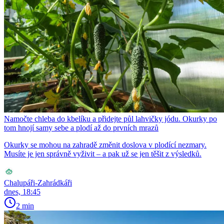
Namočte chleba do kbelíku a přidejte půl lahvičky jódu. Okurky po
tom hnojí samy sebe a plodí až do prvních mrazů
Okurky se mohou na zahradě změnit doslova v plodící nezmary.
Musíte je jen správně vyživit – a pak už se jen těšit z výsledků.
Chalupáři-Zahrádkáři
dnes, 18:45
2 min