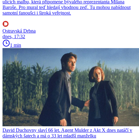
ulicích malbu, která připomene bývalého reprezentanta Milana
Baroše. Pro mural teď hledají vhodnou zeď. Tu mohou nabídnout
samotní fanoušci i široká veřejnost.
Ostravská Drbna
dnes, 17:32
1 min
David Duchovny slaví 66 let. Agent Mulder z Akt X dnes natáčí v
dámských šatech a má o 33 let mladší manželku