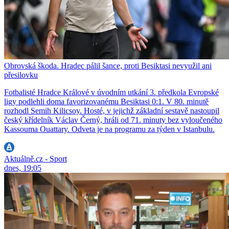
Obrovská škoda. Hradec pálil šance, proti Besiktasi nevyužil ani
přesilovku
Fotbalisté Hradce Králové v úvodním utkání 3. předkola Evropské
ligy podlehli doma favorizovanému Besiktasi 0:1. V 80. minutě
rozhodl Semih Kilicsoy. Hosté, v jejichž základní sestavě nastoupil
český křídelník Václav Černý, hráli od 71. minuty bez vyloučeného
Kassouma Ouattary. Odveta je na programu za týden v Istanbulu.
Aktuálně.cz - Sport
dnes, 19:05