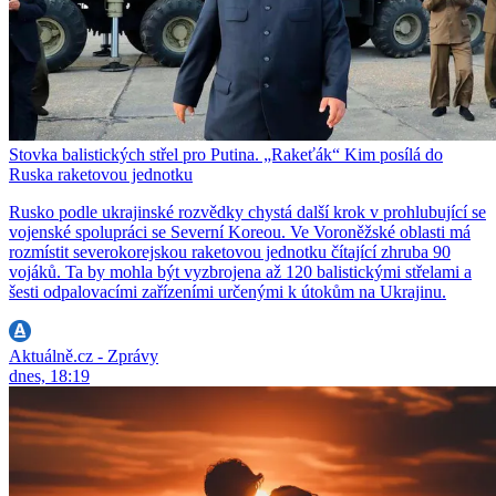
Stovka balistických střel pro Putina. „Rakeťák“ Kim posílá do
Ruska raketovou jednotku
Rusko podle ukrajinské rozvědky chystá další krok v prohlubující se
vojenské spolupráci se Severní Koreou. Ve Voroněžské oblasti má
rozmístit severokorejskou raketovou jednotku čítající zhruba 90
vojáků. Ta by mohla být vyzbrojena až 120 balistickými střelami a
šesti odpalovacími zařízeními určenými k útokům na Ukrajinu.
Aktuálně.cz - Zprávy
dnes, 18:19