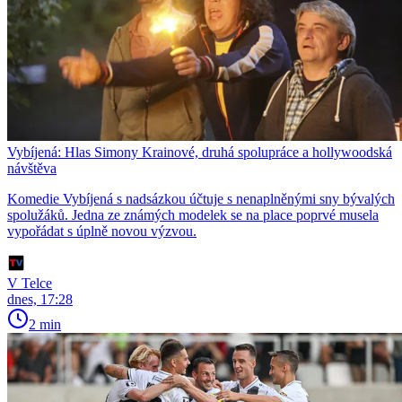
Vybíjená: Hlas Simony Krainové, druhá spolupráce a hollywoodská
návštěva
Komedie Vybíjená s nadsázkou účtuje s nenaplněnými sny bývalých
spolužáků. Jedna ze známých modelek se na place poprvé musela
vypořádat s úplně novou výzvou.
V Telce
dnes, 17:28
2 min