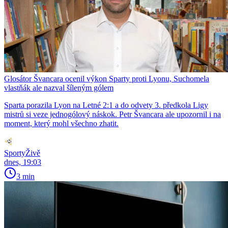
Glosátor Švancara ocenil výkon Sparty proti Lyonu, Suchomela
vlastňák ale nazval šíleným gólem
Sparta porazila Lyon na Letné 2:1 a do odvety 3. předkola Ligy
mistrů si veze jednogólový náskok. Petr Švancara ale upozornil i na
moment, který mohl všechno zhatit.
SportyŽivě
dnes, 19:03
3 min