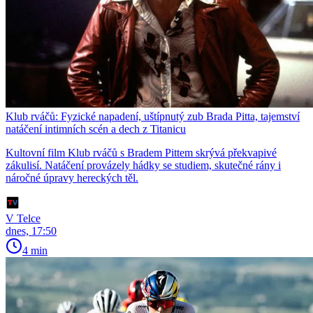
Klub rváčů: Fyzické napadení, uštípnutý zub Brada Pitta, tajemství
natáčení intimních scén a dech z Titanicu
Kultovní film Klub rváčů s Bradem Pittem skrývá překvapivé
zákulisí. Natáčení provázely hádky se studiem, skutečné rány i
náročné úpravy hereckých těl.
V Telce
dnes, 17:50
4 min