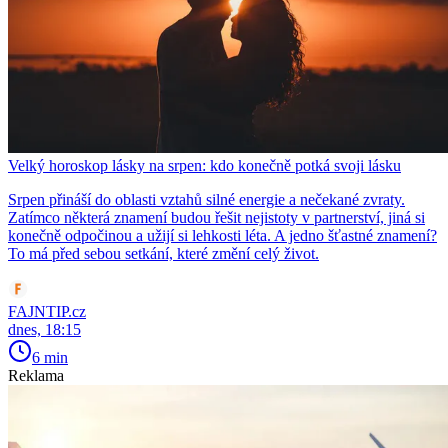
Velký horoskop lásky na srpen: kdo konečně potká svoji lásku
Srpen přináší do oblasti vztahů silné energie a nečekané zvraty.
Zatímco některá znamení budou řešit nejistoty v partnerství, jiná si
konečně odpočinou a užijí si lehkosti léta. A jedno šťastné znamení?
To má před sebou setkání, které změní celý život.
FAJNTIP.cz
dnes, 18:15
6 min
Reklama