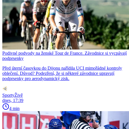
Podivné podvody na ženské Tour de France. Závodnice si vycpávají
podprsenky
Před úterní časovkou do Dijonu nařídila UCI mimořádné kontroly
oblečení. Důvod? Podezření, že si některé závodnice upravují
podprsenky pro aerodynamický zisk.
SportyŽivě
dnes, 17:39
4 min