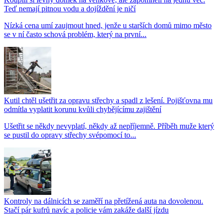
Teď nemají pitnou vodu a dojíždění je ničí
Nízká cena umí zaujmout hned, jenže u starších domů mimo město
se v ní často schová problém, který na první...
Kutil chtěl ušetřit za opravu střechy a spadl z lešení. Pojišťovna mu
odmítla vyplatit korunu kvůli chybějícímu zajištění
Ušetřit se někdy nevyplatí, někdy až nepříjemně. Příběh muže který
se pustil do opravy střechy svépomocí to...
Kontroly na dálnicích se zaměří na přetížená auta na dovolenou.
Stačí pár kufrů navíc a policie vám zakáže další jízdu