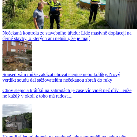
Nečekaná kontrola ze stavebního úřadu: Lidé masivně doplácejí na
černé stavby, o kterých ani netušili, že je mají
Soused vám může zakázat chovat slepice nebo králíky. Nový
verdikt soudu dal stěžovatelům nečekanou zbraň do ruky
Chov slepic a králíků na zahradách je zase víc vidět než dřív. Jenže
ne každý v okolí z toho má radost....
Koupili si levný domek na venkově, ale zapomněli na jednu věc.