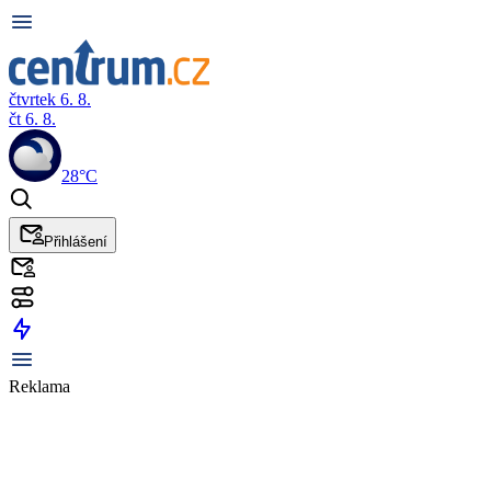
čtvrtek 6. 8.
čt 6. 8.
28°C
Přihlášení
Reklama