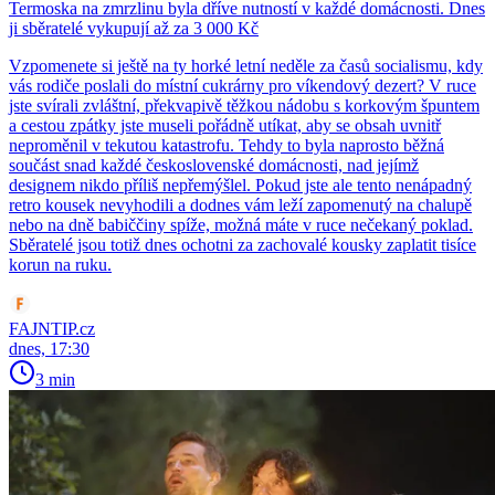
Termoska na zmrzlinu byla dříve nutností v každé domácnosti. Dnes
ji sběratelé vykupují až za 3 000 Kč
Vzpomenete si ještě na ty horké letní neděle za časů socialismu, kdy
vás rodiče poslali do místní cukrárny pro víkendový dezert? V ruce
jste svírali zvláštní, překvapivě těžkou nádobu s korkovým špuntem
a cestou zpátky jste museli pořádně utíkat, aby se obsah uvnitř
neproměnil v tekutou katastrofu. Tehdy to byla naprosto běžná
součást snad každé československé domácnosti, nad jejímž
designem nikdo příliš nepřemýšlel. Pokud jste ale tento nenápadný
retro kousek nevyhodili a dodnes vám leží zapomenutý na chalupě
nebo na dně babiččiny spíže, možná máte v ruce nečekaný poklad.
Sběratelé jsou totiž dnes ochotni za zachovalé kousky zaplatit tisíce
korun na ruku.
FAJNTIP.cz
dnes, 17:30
3 min