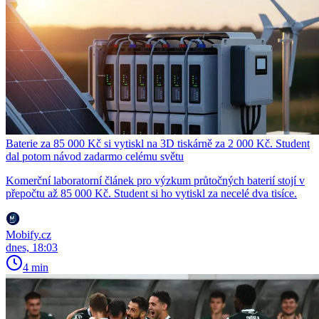
Baterie za 85 000 Kč si vytiskl na 3D tiskárně za 2 000 Kč. Student
dal potom návod zadarmo celému světu
Komerční laboratorní článek pro výzkum průtočných baterií stojí v
přepočtu až 85 000 Kč. Student si ho vytiskl za necelé dva tisíce.
Mobify.cz
dnes, 18:03
4 min