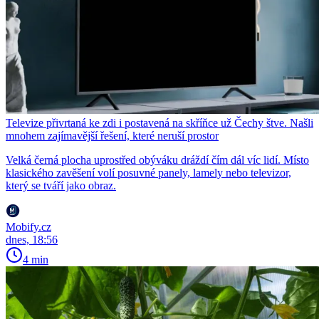
Televize přivrtaná ke zdi i postavená na skříňce už Čechy štve. Našli
mnohem zajímavější řešení, které neruší prostor
Velká černá plocha uprostřed obýváku dráždí čím dál víc lidí. Místo
klasického zavěšení volí posuvné panely, lamely nebo televizor,
který se tváří jako obraz.
Mobify.cz
dnes, 18:56
4 min