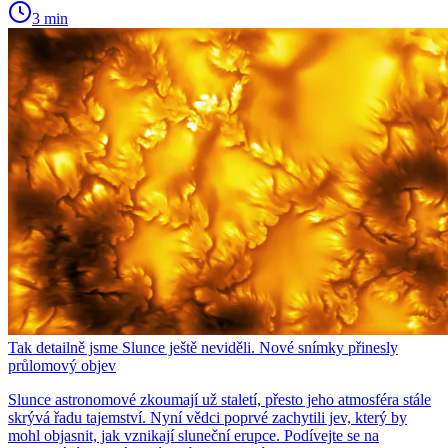
3 min
Tak detailně jsme Slunce ještě neviděli. Nové snímky přinesly
průlomový objev
Slunce astronomové zkoumají už staletí, přesto jeho atmosféra stále
skrývá řadu tajemství. Nyní vědci poprvé zachytili jev, který by
mohl objasnit, jak vznikají sluneční erupce. Podívejte se na