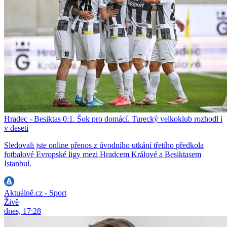
Hradec - Besiktas 0:1. Šok pro domácí. Turecký velkoklub rozhodl i
v deseti
Sledovali jste online přenos z úvodního utkání třetího předkola
fotbalové Evropské ligy mezi Hradcem Králové a Besiktasem
Istanbul.
Aktuálně.cz - Sport
Živě
dnes, 17:28