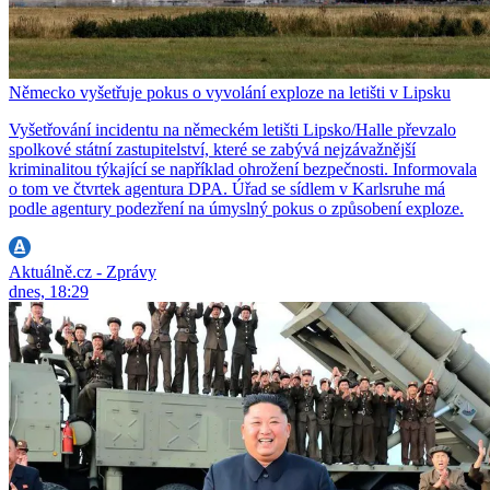
Německo vyšetřuje pokus o vyvolání exploze na letišti v Lipsku
Vyšetřování incidentu na německém letišti Lipsko/Halle převzalo
spolkové státní zastupitelství, které se zabývá nejzávažnější
kriminalitou týkající se například ohrožení bezpečnosti. Informovala
o tom ve čtvrtek agentura DPA. Úřad se sídlem v Karlsruhe má
podle agentury podezření na úmyslný pokus o způsobení exploze.
Aktuálně.cz - Zprávy
dnes, 18:29