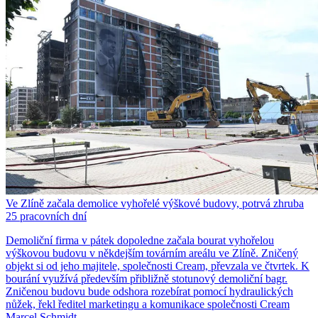
Ve Zlíně začala demolice vyhořelé výškové budovy, potrvá zhruba
25 pracovních dní
Demoliční firma v pátek dopoledne začala bourat vyhořelou
výškovou budovu v někdejším továrním areálu ve Zlíně. Zničený
objekt si od jeho majitele, společnosti Cream, převzala ve čtvrtek. K
bourání využívá především přibližně stotunový demoliční bagr.
Zničenou budovu bude odshora rozebírat pomocí hydraulických
nůžek, řekl ředitel marketingu a komunikace společnosti Cream
Marcel Schmidt.