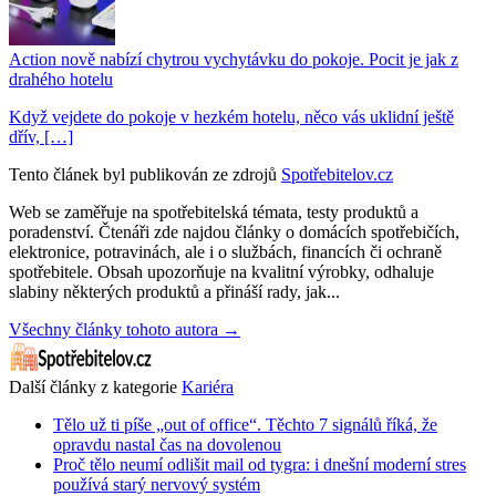
Action nově nabízí chytrou vychytávku do pokoje. Pocit je jak z
drahého hotelu
Když vejdete do pokoje v hezkém hotelu, něco vás uklidní ještě
dřív, […]
Tento článek byl publikován ze zdrojů
Spotřebitelov.cz
Web se zaměřuje na spotřebitelská témata, testy produktů a
poradenství. Čtenáři zde najdou články o domácích spotřebičích,
elektronice, potravinách, ale i o službách, financích či ochraně
spotřebitele. Obsah upozorňuje na kvalitní výrobky, odhaluje
slabiny některých produktů a přináší rady, jak...
Všechny články tohoto autora →
Další články z kategorie
Kariéra
Tělo už ti píše „out of office“. Těchto 7 signálů říká, že
opravdu nastal čas na dovolenou
Proč tělo neumí odlišit mail od tygra: i dnešní moderní stres
používá starý nervový systém