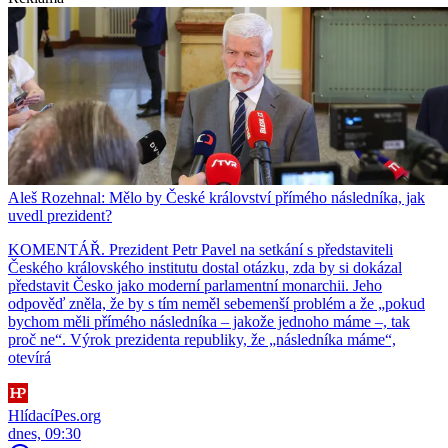
Aleš Rozehnal: Mělo by České království přímého následníka, jak
uvedl prezident?
KOMENTÁŘ. Prezident Petr Pavel na setkání s představiteli
Českého královského institutu dostal otázku, zda by si dokázal
představit Česko jako moderní parlamentní monarchii. Jeho
odpověď zněla, že by s tím neměl sebemenší problém a že „pokud
bychom měli přímého následníka – jakože jednoho máme –, tak
proč ne“. Výrok prezidenta republiky, že „následníka máme“,
otevírá
HlídacíPes.org
dnes, 09:30