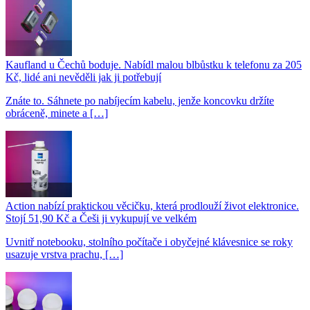
Kaufland u Čechů boduje. Nabídl malou blbůstku k telefonu za 205
Kč, lidé ani nevěděli jak ji potřebují
Znáte to. Sáhnete po nabíjecím kabelu, jenže koncovku držíte
obráceně, minete a […]
Action nabízí praktickou věcičku, která prodlouží život elektronice.
Stojí 51,90 Kč a Češi ji vykupují ve velkém
Uvnitř notebooku, stolního počítače i obyčejné klávesnice se roky
usazuje vrstva prachu, […]