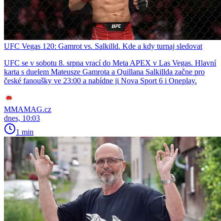
UFC Vegas 120: Gamrot vs. Salkilld. Kde a kdy turnaj sledovat
UFC se v sobotu 8. srpna vrací do Meta APEX v Las Vegas. Hlavní
karta s duelem Mateusze Gamrota a Quillana Salkillda začne pro
české fanoušky ve 23:00 a nabídne ji Nova Sport 6 i Oneplay.
MMAMAG.cz
dnes, 10:03
1 min