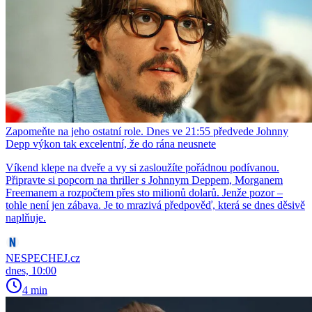
Zapomeňte na jeho ostatní role. Dnes ve 21:55 předvede Johnny
Depp výkon tak excelentní, že do rána neusnete
Víkend klepe na dveře a vy si zasloužíte pořádnou podívanou.
Připravte si popcorn na thriller s Johnnym Deppem, Morganem
Freemanem a rozpočtem přes sto milionů dolarů. Jenže pozor –
tohle není jen zábava. Je to mrazivá předpověď, která se dnes děsivě
naplňuje.
NESPECHEJ.cz
dnes, 10:00
4 min