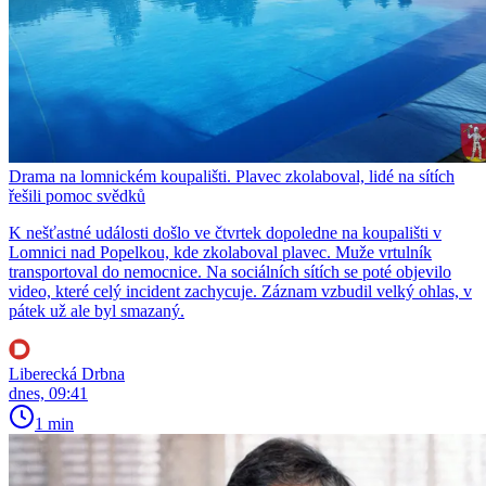
Drama na lomnickém koupališti. Plavec zkolaboval, lidé na sítích
řešili pomoc svědků
K nešťastné události došlo ve čtvrtek dopoledne na koupališti v
Lomnici nad Popelkou, kde zkolaboval plavec. Muže vrtulník
transportoval do nemocnice. Na sociálních sítích se poté objevilo
video, které celý incident zachycuje. Záznam vzbudil velký ohlas, v
pátek už ale byl smazaný.
Liberecká Drbna
dnes, 09:41
1 min