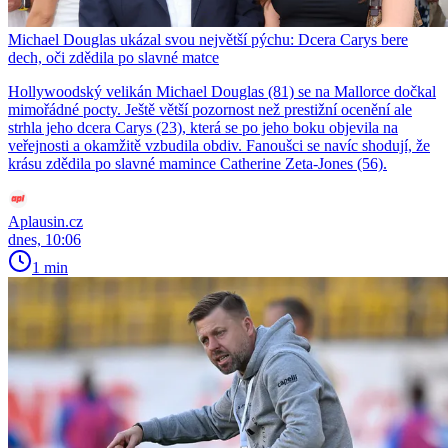
Michael Douglas ukázal svou největší pýchu: Dcera Carys bere
dech, oči zdědila po slavné matce
Hollywoodský velikán Michael Douglas (81) se na Mallorce dočkal
mimořádné pocty. Ještě větší pozornost než prestižní ocenění ale
strhla jeho dcera Carys (23), která se po jeho boku objevila na
veřejnosti a okamžitě vzbudila obdiv. Fanoušci se navíc shodují, že
krásu zdědila po slavné mamince Catherine Zeta-Jones (56).
Aplausin.cz
dnes, 10:06
1 min