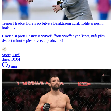
Trenér Hradce Horejš po bitvě s Besiktasem zuřil. Tohle si nesmí
hráč dovolit
Hradec si proti Besiktasi vytvořil řadu vyložených šancí, hrál přes
dvacet minut v přesilovce, a prohrál 0:1.
SportyŽivě
dnes, 10:04
3 min