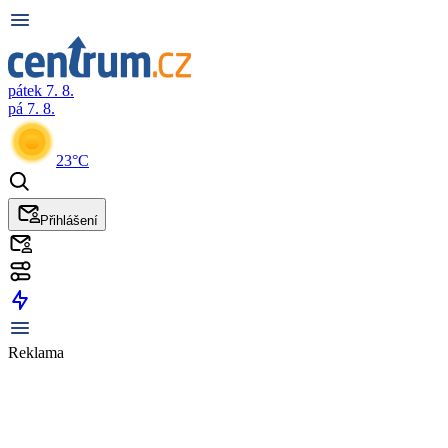
pátek 7. 8.
pá 7. 8.
23°C
Přihlášení
Reklama