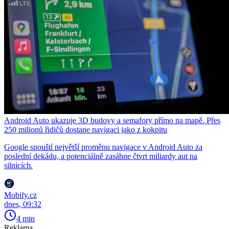
Android Auto ukazuje 3D budovy a semafory přímo na mapě. Přes
250 milionů řidičů dostane navigaci jako z kokpitu
Google spouští největší proměnu navigace v Android Auto za
poslední dekádu, a potenciálně zasáhne čtvrt miliardy aut na
silnicích.
Mobify.cz
dnes, 09:32
4 min
Reklama