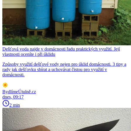
Dešťová voda najde v domácnosti řadu praktických využití. Její
vlastnosti oceníte i při úklidu
Způsoby využití dešťové vody nejen pro úklid domácnosti. 3 tipy a
rady jak dešťovku sbírat a uchovávat čistou pro využití v
domácnosti.
BydlímeÚtulně.cz
dnes, 09:17
2 min