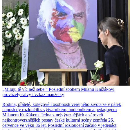
„Miluju tě víc než sebe.“ Poslední sbohem Milanu Knížákovi
provázely salvy i vzkaz manželky
Rodina, přátelé, kolegové i osobnosti veřejného života se v pátek
naposledy rozloučili s výtvarníkem, hudebníkem a pedagogem
Milanem Knížákem. Jedna z nejvýraznějších a zároveň
nejkontroverznějších postav české kulturní scény zemřela 26.
července ve věku 86 let. Poslední rozloučení začalo v jedenáct