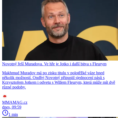
Novotný řeší Muradova. Ve hře je Jotko i další bitva s Fleurym
Makhmud Muradov má po zisku titulu v polotěžké váze hned
několik možností. Ondřej Novotný připustil sjednocení pásů s
Krzysztofem Jotkem i odvetu s Willem Fleurym, která může mít dvě
různé podoby.
MMAMAG.cz
dnes, 09:59
1 min