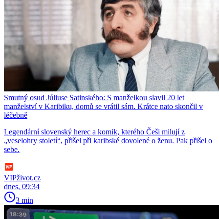
Smutný osud Júliuse Satinského: S manželkou slavil 20 let
manželství v Karibiku, domů se vrátil sám. Krátce nato skončil v
léčebně
Legendární slovenský herec a komik, kterého Češi milují z
„veselohry století“, přišel při karibské dovolené o ženu. Pak přišel o
sebe.
VIPživot.cz
dnes, 09:34
3 min