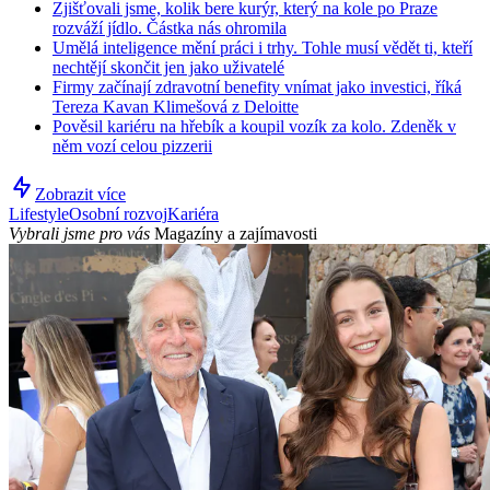
Zjišťovali jsme, kolik bere kurýr, který na kole po Praze
rozváží jídlo. Částka nás ohromila
Umělá inteligence mění práci i trhy. Tohle musí vědět ti, kteří
nechtějí skončit jen jako uživatelé
Firmy začínají zdravotní benefity vnímat jako investici, říká
Tereza Kavan Klimešová z Deloitte
Pověsil kariéru na hřebík a koupil vozík za kolo. Zdeněk v
něm vozí celou pizzerii
Zobrazit více
Lifestyle
Osobní rozvoj
Kariéra
Vybrali jsme pro vás
Magazíny a zajímavosti