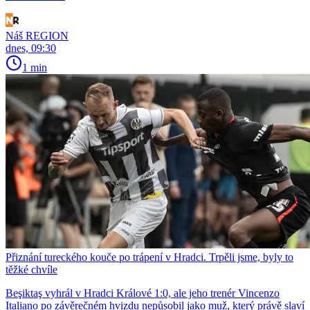
Náš REGION
dnes, 09:30
1 min
Přiznání tureckého kouče po trápení v Hradci. Trpěli jsme, byly to
těžké chvíle
Beşiktaş vyhrál v Hradci Králové 1:0, ale jeho trenér Vincenzo
Italiano po závěrečném hvizdu nepůsobil jako muž, který právě slaví