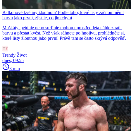
Balkonové květiny žloutnou? Podle toho, které listy začnou měnit
barvu jako první, zjistíte, co jim chybí
Muškáty, petúnie nebo surfinie mohou uprostřed léta náhle ztratit
barvu a přestat kvést. Než však sáhnete po hnojivu, prohlédněte si,
které listy žloutnou jako první. Právě tam se často skrývá odpověď.
Trendy Život
dnes, 09:55
3 min