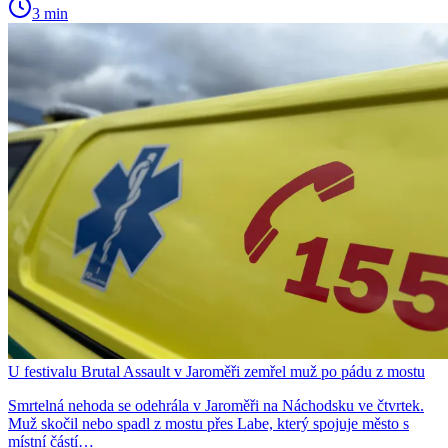
3 min
U festivalu Brutal Assault v Jaroměři zemřel muž po pádu z mostu
Smrtelná nehoda se odehrála v Jaroměři na Náchodsku ve čtvrtek.
Muž skočil nebo spadl z mostu přes Labe, který spojuje město s
místní částí…