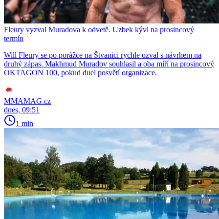
Fleury vyzval Muradova k odvetě. Uzbek kývl na prosincový
termín
Will Fleury se po porážce na Štvanici rychle ozval s návrhem na
druhý zápas. Makhmud Muradov souhlasil a oba míří na prosincový
OKTAGON 100, pokud duel posvětí organizace.
MMAMAG.cz
dnes, 09:51
1 min