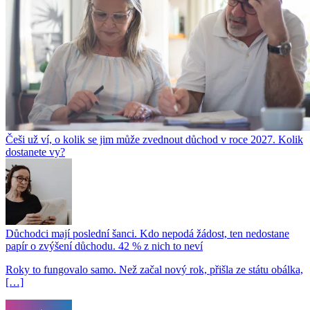
Češi už ví, o kolik se jim může zvednout důchod v roce 2027. Kolik
dostanete vy?
Důchodci mají poslední šanci. Kdo nepodá žádost, ten nedostane
papír o zvýšení důchodu. 42 % z nich to neví
Roky to fungovalo samo. Než začal nový rok, přišla ze státu obálka,
[…]