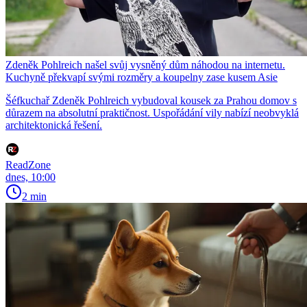
Zdeněk Pohlreich našel svůj vysněný dům náhodou na internetu.
Kuchyně překvapí svými rozměry a koupelny zase kusem Asie
Šéfkuchař Zdeněk Pohlreich vybudoval kousek za Prahou domov s
důrazem na absolutní praktičnost. Uspořádání vily nabízí neobvyklá
architektonická řešení.
ReadZone
dnes, 10:00
2 min