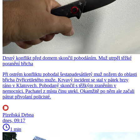
Drsný konflikt před domem skončil pobodáním. Muž utrpěl těžké
poranění břicha
Při ostrém konfliktu pobodal šestapadesátiletý muž nožem do oblasti
břicha čtyřicetiletého muže. Krvavý incident se stal v pátek brzy
ráno v Klatovech. Pobodaný skončil s těžkým zraněním v
nemocnici. Pachatel z místa činu utekl. Okamžitě po něm ale začali
pátrat přivolaní policisté.
Plzeňská Drbna
dnes, 09:17
1 min