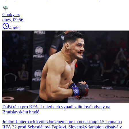
Cooky.cz
dnes, 09:56
4 min
Další rána pro RFA. Lutterbach vypadl z titulové odvety na
Bratislavském hradě
Joilton Lutterbach kvůli zlomenému prstu nenastoupí 15. srpna na
RFA 32 proti Sebastiánovi Fapšovi. Slovenský šampion zůstává v