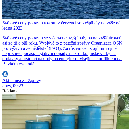
Světové ceny potravin rostou, v červenci se vyšplhaly nejvýše od
ledna 2023
Světové ceny potravin se v červenci vyšplhaly na nejvyšší úroveň
asi za tři a půl roku. Vyplývá to z páteční zprávy Organizace OSN
pro výživu a zemědělství (FAO). Za růstem cen stojí mimo jiné
nepříznivé počasí, negativní dopady rusko-ukrajinské války na
dodávky a rostoucí náklady na energie související s konfliktem na
Blízkém východě.
Aktuálně.cz - Zprávy
dnes, 09:23
Reklama