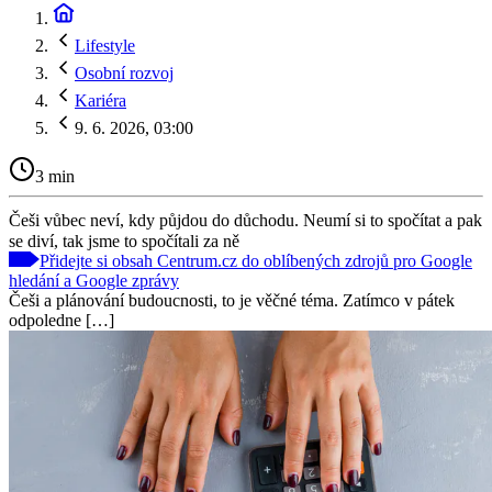
Lifestyle
Osobní rozvoj
Kariéra
9. 6. 2026, 03:00
3 min
Češi vůbec neví, kdy půjdou do důchodu. Neumí si to spočítat a pak
se diví, tak jsme to spočítali za ně
Přidejte si obsah Centrum.cz do oblíbených zdrojů pro Google
hledání a Google zprávy
Češi a plánování budoucnosti, to je věčné téma. Zatímco v pátek
odpoledne […]