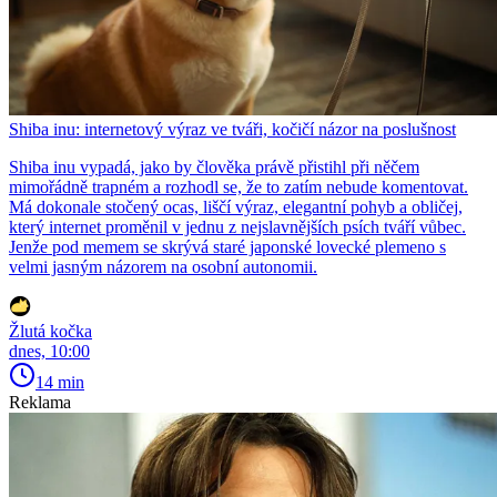
Shiba inu: internetový výraz ve tváři, kočičí názor na poslušnost
Shiba inu vypadá, jako by člověka právě přistihl při něčem
mimořádně trapném a rozhodl se, že to zatím nebude komentovat.
Má dokonale stočený ocas, liščí výraz, elegantní pohyb a obličej,
který internet proměnil v jednu z nejslavnějších psích tváří vůbec.
Jenže pod memem se skrývá staré japonské lovecké plemeno s
velmi jasným názorem na osobní autonomii.
Žlutá kočka
dnes, 10:00
14 min
Reklama