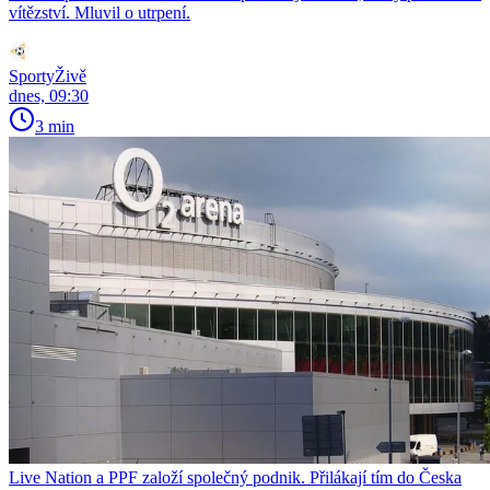
vítězství. Mluvil o utrpení.
SportyŽivě
dnes, 09:30
3 min
Live Nation a PPF založí společný podnik. Přilákají tím do Česka