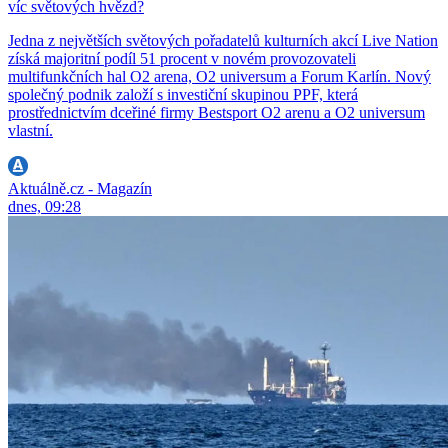
víc světových hvězd?
Jedna z největších světových pořadatelů kulturních akcí Live Nation
získá majoritní podíl 51 procent v novém provozovateli
multifunkčních hal O2 arena, O2 universum a Forum Karlín. Nový
společný podnik založí s investiční skupinou PPF, která
prostřednictvím dceřiné firmy Bestsport O2 arenu a O2 universum
vlastní.
Aktuálně.cz - Magazín
dnes, 09:28