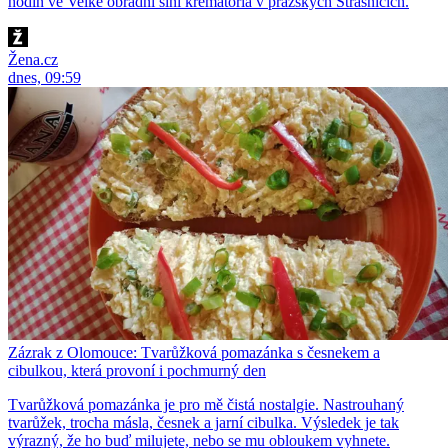
hodin ve Velké obřadní síni krematoria v pražských Strašnicích.
Žena.cz
dnes, 09:59
Zázrak z Olomouce: Tvarůžková pomazánka s česnekem a
cibulkou, která provoní i pochmurný den
Tvarůžková pomazánka je pro mě čistá nostalgie. Nastrouhaný
tvarůžek, trocha másla, česnek a jarní cibulka. Výsledek je tak
výrazný, že ho buď milujete, nebo se mu obloukem vyhnete.