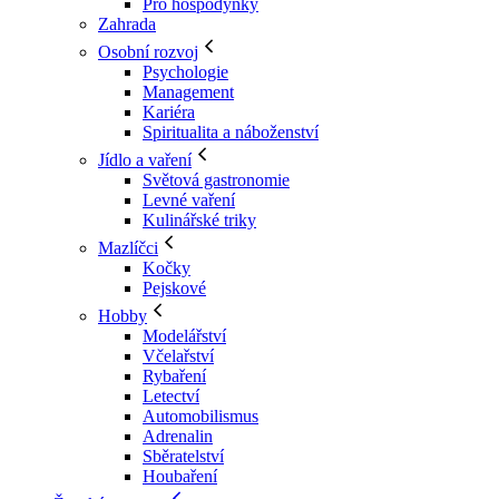
Pro hospodyňky
Zahrada
Osobní rozvoj
Psychologie
Management
Kariéra
Spiritualita a náboženství
Jídlo a vaření
Světová gastronomie
Levné vaření
Kulinářské triky
Mazlíčci
Kočky
Pejskové
Hobby
Modelářství
Včelařství
Rybaření
Letectví
Automobilismus
Adrenalin
Sběratelství
Houbaření