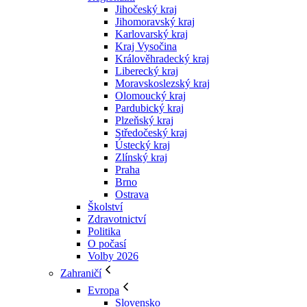
Jihočeský kraj
Jihomoravský kraj
Karlovarský kraj
Kraj Vysočina
Králověhradecký kraj
Liberecký kraj
Moravskoslezský kraj
Olomoucký kraj
Pardubický kraj
Plzeňský kraj
Středočeský kraj
Ústecký kraj
Zlínský kraj
Praha
Brno
Ostrava
Školství
Zdravotnictví
Politika
O počasí
Volby 2026
Zahraničí
Evropa
Slovensko