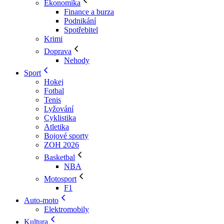
Ekonomika
Finance a burza
Podnikání
Spotřebitel
Krimi
Doprava
Nehody
Sport
Hokej
Fotbal
Tenis
Lyžování
Cyklistika
Atletika
Bojové sporty
ZOH 2026
Basketbal
NBA
Motosport
F1
Auto-moto
Elektromobily
Kultura