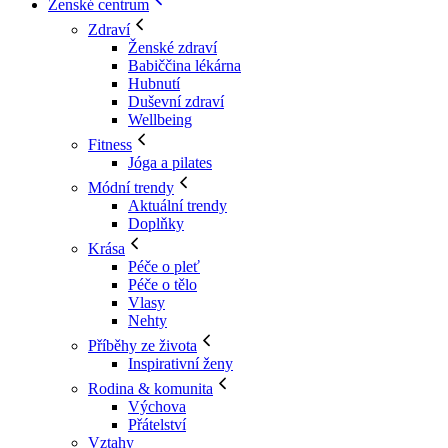
Ženské centrum
Zdraví
Ženské zdraví
Babiččina lékárna
Hubnutí
Duševní zdraví
Wellbeing
Fitness
Jóga a pilates
Módní trendy
Aktuální trendy
Doplňky
Krása
Péče o pleť
Péče o tělo
Vlasy
Nehty
Příběhy ze života
Inspirativní ženy
Rodina & komunita
Výchova
Přátelství
Vztahy