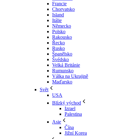
Francie
Chorvatsko
Island
Itálie
Německo
Polsko
Rakousko
Řecko
Rusko
Španělsko
Švédsko
Velká Británie
Rumunsko
Válka na Ukrajině
Maďarsko
Svět
USA
Blízký východ
Izrael
Palestina
Asie
Čína
Jižní Korea