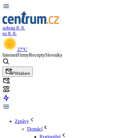
sobota 8. 8.
so 8. 8.
27°C
Internet
Firmy
Recepty
Slovníky
Přihlášení
Zprávy
Domácí
Regionální