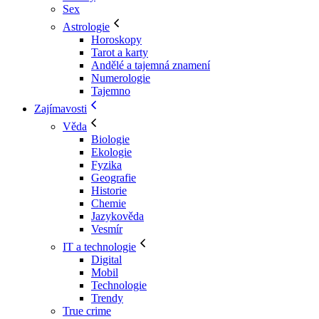
Sex
Astrologie
Horoskopy
Tarot a karty
Andělé a tajemná znamení
Numerologie
Tajemno
Zajímavosti
Věda
Biologie
Ekologie
Fyzika
Geografie
Historie
Chemie
Jazykověda
Vesmír
IT a technologie
Digital
Mobil
Technologie
Trendy
True crime