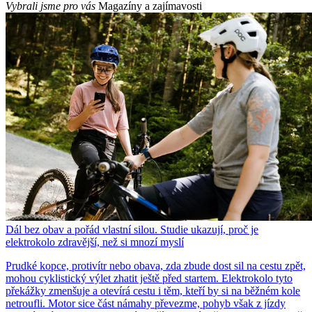
Vybrali jsme pro vás
Magazíny a zajímavosti
Dál bez obav a pořád vlastní silou. Studie ukazují, proč je
elektrokolo zdravější, než si mnozí myslí
Prudké kopce, protivítr nebo obava, zda zbude dost sil na cestu zpět,
mohou cyklistický výlet zhatit ještě před startem. Elektrokolo tyto
překážky zmenšuje a otevírá cestu i těm, kteří by si na běžném kole
netroufli. Motor sice část námahy převezme, pohyb však z jízdy