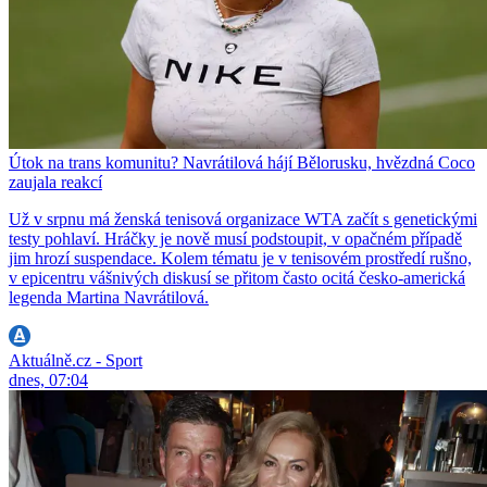
Útok na trans komunitu? Navrátilová hájí Bělorusku, hvězdná Coco
zaujala reakcí
Už v srpnu má ženská tenisová organizace WTA začít s genetickými
testy pohlaví. Hráčky je nově musí podstoupit, v opačném případě
jim hrozí suspendace. Kolem tématu je v tenisovém prostředí rušno,
v epicentru vášnivých diskusí se přitom často ocitá česko-americká
legenda Martina Navrátilová.
Aktuálně.cz - Sport
dnes, 07:04