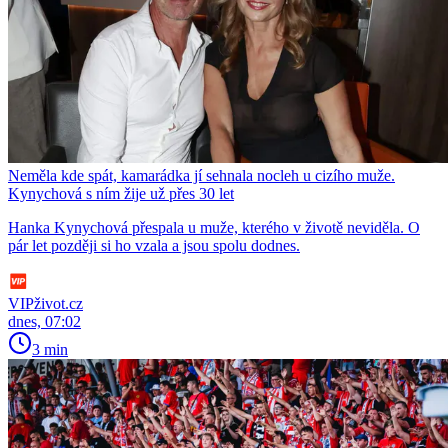
Neměla kde spát, kamarádka jí sehnala nocleh u cizího muže.
Kynychová s ním žije už přes 30 let
Hanka Kynychová přespala u muže, kterého v životě neviděla. O
pár let později si ho vzala a jsou spolu dodnes.
VIPživot.cz
dnes, 07:02
3 min