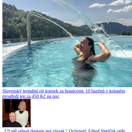
Slovenský termální ráj kousek za hranicemi: 10 bazénů v krásném
prostředí jen za 450 Kč na noc
„Už mě odsud dostane jen zázrak.“ Ochrnutý Alfred Strejček stále