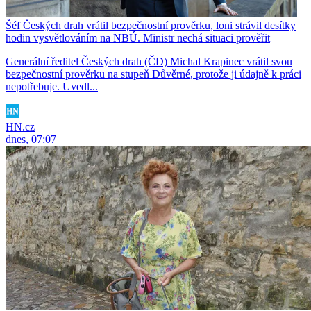
Šéf Českých drah vrátil bezpečnostní prověrku, loni strávil desítky
hodin vysvětlováním na NBÚ. Ministr nechá situaci prověřit
Generální ředitel Českých drah (ČD) Michal Krapinec vrátil svou
bezpečnostní prověrku na stupeň Důvěrné, protože ji údajně k práci
nepotřebuje. Uvedl...
HN.cz
dnes, 07:07