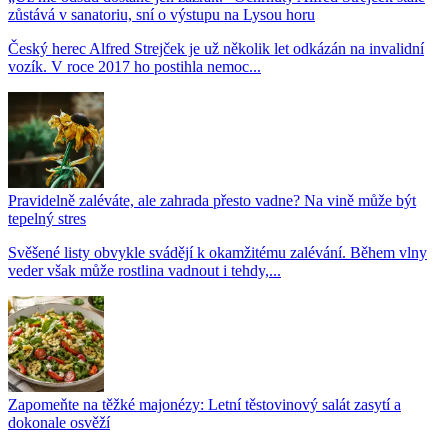
zůstává v sanatoriu, sní o výstupu na Lysou horu
Český herec Alfred Strejček je už několik let odkázán na invalidní
vozík. V roce 2017 ho postihla nemoc...
Pravidelně zaléváte, ale zahrada přesto vadne? Na vině může být
tepelný stres
Svěšené listy obvykle svádějí k okamžitému zalévání. Během vlny
veder však může rostlina vadnout i tehdy,...
Zapomeňte na těžké majonézy: Letní těstovinový salát zasytí a
dokonale osvěží