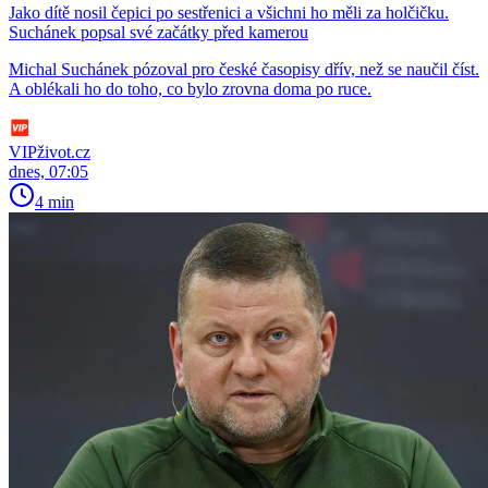
Jako dítě nosil čepici po sestřenici a všichni ho měli za holčičku.
Suchánek popsal své začátky před kamerou
Michal Suchánek pózoval pro české časopisy dřív, než se naučil číst.
A oblékali ho do toho, co bylo zrovna doma po ruce.
VIPživot.cz
dnes, 07:05
4 min