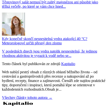
Těstovinový salát nemusí být zalitý majonézou ani působit jako
těžká večeře, po které se vám chce hned...
Kdy konečně skončí nesnesitelná vedra atakující 40 °C?
Meteorologové určili přesný den zlomu
V posledních dnech jsou vedra natolik nesnesitelná, že jedinou
vhodnou aktivitou je vyrazit k vodě nebo se...
Tento článek byl publikován ze zdrojů
Kapitalio
Web nabízí pestrý obsah z různých oblastí běžného života – od
cestování a gastroprůvodců přes recenze a nakupování až po
bydlení, recepty, finance a zajímavosti. Čtenáři zde najdou praktické
tipy, doporučení i inspiraci, která pomáhá lépe se orientovat v
každodenních rozhodnutích.Obsah je...
Všechny články tohoto autora →