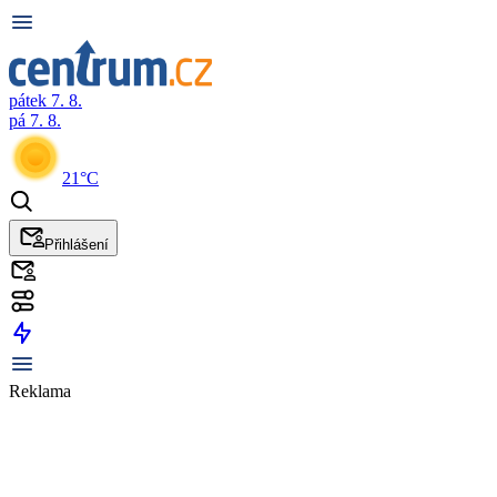
pátek 7. 8.
pá 7. 8.
21°C
Přihlášení
Reklama