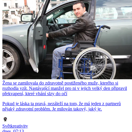
Žena se zamilovala do zdravotně postiženého muže, kterého si
rozhodla vzít. Nastávající manžel pro ni v jejich velký den připravil
překvapení, které vhání slzy do očí
Pokud je láska ta pravá, nezáleží na tom, že má jeden z partnerů
nějaký zdravotní problém. Je milován takový, jaký je.
Světkreativity
dnes, 07:13