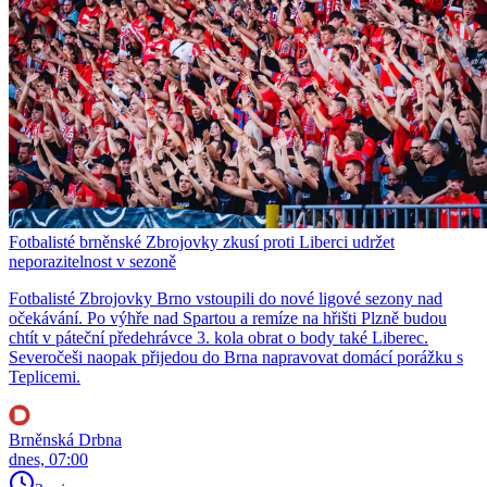
Fotbalisté brněnské Zbrojovky zkusí proti Liberci udržet
neporazitelnost v sezoně
Fotbalisté Zbrojovky Brno vstoupili do nové ligové sezony nad
očekávání. Po výhře nad Spartou a remíze na hřišti Plzně budou
chtít v páteční předehrávce 3. kola obrat o body také Liberec.
Severočeši naopak přijedou do Brna napravovat domácí porážku s
Teplicemi.
Brněnská Drbna
dnes, 07:00