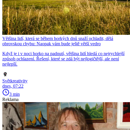
Většina lidí, která se během horkých dnů snaží ochladit, dělá
obrovskou chybu: Naopak vám bude ještě větší vedro
Když je i v noci horko na padnutí, většina lidí hledá co nejrychlejší
způsob ochlazení. Řešení, které se zdá být nejlogičtější, ale není
nejlepší.
Světkreativity
dnes, 07:22
3 min
Reklama