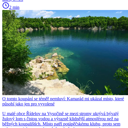
2 min
O tomto koupání se téměř nemluví: Kamarád mi ukázal místo, které
působí jako jen pro vyvolené
U malé obce Řídelov na Vysočině se mezi stromy ukrývá bývalý
žulový lom s čistou vodou a výrazně klidnější atmosférou než na
běžných koupalištích. Místo patří potápěčskému klubu, proto sem