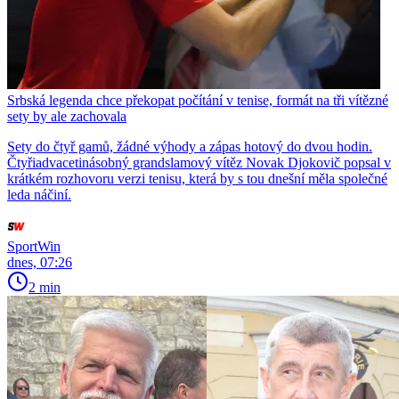
Srbská legenda chce překopat počítání v tenise, formát na tři vítězné
sety by ale zachovala
Sety do čtyř gamů, žádné výhody a zápas hotový do dvou hodin.
Čtyřiadvacetinásobný grandslamový vítěz Novak Djokovič popsal v
krátkém rozhovoru verzi tenisu, která by s tou dnešní měla společné
leda náčiní.
SportWin
dnes, 07:26
2 min