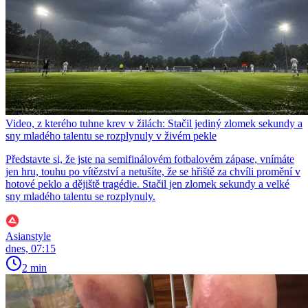
Video, z kterého tuhne krev v žilách: Stačil jediný zlomek sekundy a
sny mladého talentu se rozplynuly v živém pekle
Představte si, že jste na semifinálovém fotbalovém zápase, vnímáte
jen hru, touhu po vítězství a netušíte, že se hřiště za chvíli promění v
hotové peklo a dějiště tragédie. Stačil jen zlomek sekundy a velké
sny mladého talentu se rozplynuly.
Asianstyle
dnes, 07:15
2 min