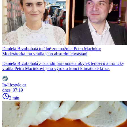
Daniela Brzobohatá totálně znemožnila Petra Macinku:
Moderátorka mu vrátila jeho absurdní chvástání
Daniela Brzobohatá z Islandu připomněla úbytek ledovců a ironicky
vrátila Petru Macinkovi jeho výrok o konci klimatické krize.
In-lifestyle.cz
dnes, 07:19
2 min