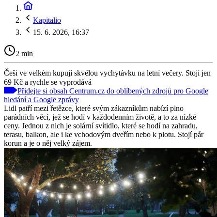
Kapitalio
15. 6. 2026, 16:37
2 min
Češi ve velkém kupují skvělou vychytávku na letní večery. Stojí jen
69 Kč a rychle se vyprodává
Přidejte si obsah Centrum.cz do oblíbených zdrojů pro Google
hledání a Google zprávy
Lidl patří mezi řetězce, které svým zákazníkům nabízí plno
parádních věcí, jež se hodí v každodenním životě, a to za nízké
ceny. Jednou z nich je solární svítidlo, které se hodí na zahradu,
terasu, balkon, ale i ke vchodovým dveřím nebo k plotu. Stojí pár
korun a je o něj velký zájem.