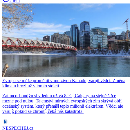
2 min
Evropa se může proměnit v mrazivou Kanadu, varují vědci. Změna
klimatu hrozí už v tomto století
Zatímco Londýn si v lednu užívá 8 °C, Calgary na stejné šířce
mrzne pod nulou. Tajemství mírných evropských zim skrývá obří
oceánský systém, který přenáší teplo milionů elektráren. Vědci ale
varují: pokud se zhroutí, čeká nás katastrofa.
NESPECHEJ.cz