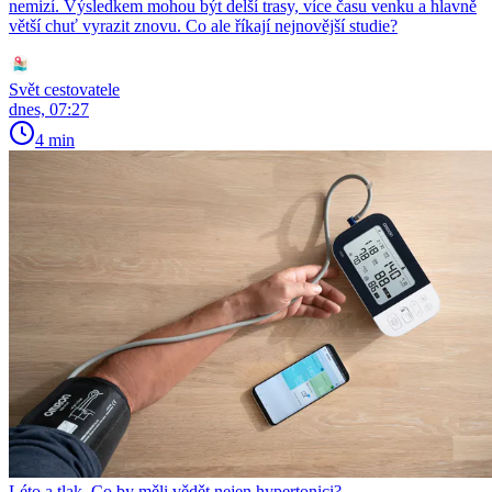
nemizí. Výsledkem mohou být delší trasy, více času venku a hlavně
větší chuť vyrazit znovu. Co ale říkají nejnovější studie?
Svět cestovatele
dnes, 07:27
4 min
Léto a tlak. Co by měli vědět nejen hypertonici?