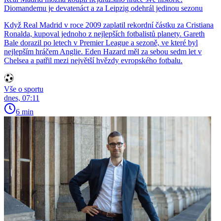
Diomandemu je devatenáct a za Leipzig odehrál jedinou sezonu
Když Real Madrid v roce 2009 zaplatil rekordní částku za Cristiana
Ronalda, kupoval jednoho z nejlepších fotbalistů planety. Gareth
Bale dorazil po letech v Premier League a sezoně, ve které byl
nejlepším hráčem Anglie. Eden Hazard měl za sebou sedm let v
Chelsea a patřil mezi největší hvězdy evropského fotbalu.
Vše o sportu
dnes, 07:11
6 min