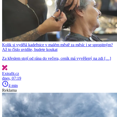
Kolik si vydělá kadeřnice v malém městě za měsíc i se spropitným?
Až to číslo uvidíte, budete koukat
Za křeslem stojí od rána do večera, ceník má vyvěšený na zdi […]
Extrafit.cz
dnes, 07:19
4 min
Reklama