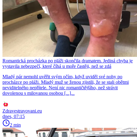
Romantická procházka po pláži skončila dramatem. Jediná chyba je
vystavila nebezpečí, které číhá u moře častěji, než se zdá
Mladý pár nemohl uvěřit svým očím, když uviděl své nohy po
procházce po pláži. Mladý muž se ženou zjistili, že se stali obětmi
neviditelného nepřítele. Není nic romantičtějšího, než strávit
dovolenou s milovanou osobou [...]...
Zdravestravovani.eu
dnes, 07:15
2 min