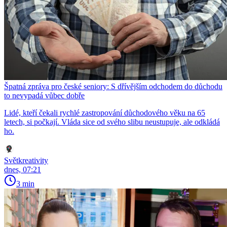
Špatná zpráva pro české seniory: S dřívějším odchodem do důchodu
to nevypadá vůbec dobře
Lidé, kteří čekali rychlé zastropování důchodového věku na 65
letech, si počkají. Vláda sice od svého slibu neustupuje, ale odkládá
ho.
Světkreativity
dnes, 07:21
3 min