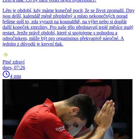
Léto je období, kdy máme konečně pocit, že se život zpomalil. Dny
jsou delší, kalendář méně přeplněný a místo nekonečných porad
řešíme spíš to, zda vyrazit na koupaliště, na výlet nebo si dopřát
další kopeček zmrzliny. Pro naše tělo představují teplé měsíce malý
restart. Jenže právě období, které si spojujeme s pohodou a
odpočinkem, může být pro organismus překvapivě náročné. A
jedním z důvodů je krevní tlak.
Plné zdraví
dnes, 07:26
4 min