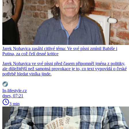
Jarek Nohavica zasáhl citlivé téma: Ve své písni zmínil Babiše i
Putina, za což čelí drsné kritice
Jarek Nohavica ve své písni před časem připomněl jména z politiky,
ale důležitější než samotná provokace je to, co text vypovídá o české
potřebě hledat viníka jinde.
In-lifestyle.cz
dnes, 07:21
3 min