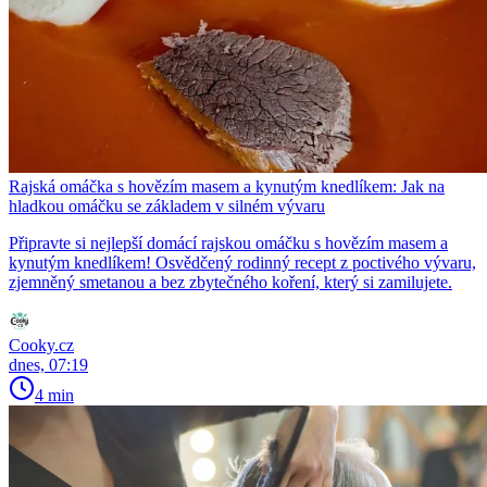
Rajská omáčka s hovězím masem a kynutým knedlíkem: Jak na
hladkou omáčku se základem v silném vývaru
Připravte si nejlepší domácí rajskou omáčku s hovězím masem a
kynutým knedlíkem! Osvědčený rodinný recept z poctivého vývaru,
zjemněný smetanou a bez zbytečného koření, který si zamilujete.
Cooky.cz
dnes, 07:19
4 min