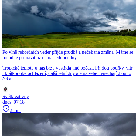
Po vlně rekordních veder přijde prudká a nečekaná změna. Máme se
pořádně připravit už na následující dny
Tropické teploty u nás brzy vystřídá jiné počasí. Přijdou bouřky, vítr
i krátkodobé ochlazení, další letní dny ale na sebe nenechají dlouho
čekat.
Světkreativity
dnes, 07:18
2 min