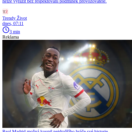
nelze vyrazit bez respektování podmínek provozovatele.
Trendy Život
dnes, 07:11
3 min
Reklama
Real Madrid možná koupil nejdražšího hráče své historie.