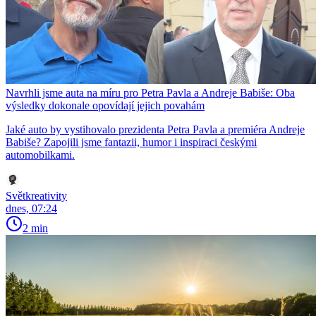
Navrhli jsme auta na míru pro Petra Pavla a Andreje Babiše: Oba
výsledky dokonale opovídají jejich povahám
Jaké auto by vystihovalo prezidenta Petra Pavla a premiéra Andreje
Babiše? Zapojili jsme fantazii, humor i inspiraci českými
automobilkami.
Světkreativity
dnes, 07:24
2 min