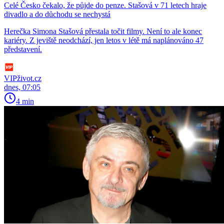
Celé Česko čekalo, že půjde do penze. Stašová v 71 letech hraje
divadlo a do důchodu se nechystá
Herečka Simona Stašová přestala točit filmy. Není to ale konec
kariéry. Z jeviště neodchází, jen letos v létě má naplánováno 47
představení.
VIPživot.cz
dnes, 07:05
4 min