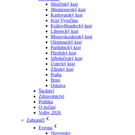
Jihočeský kraj
Jihomoravský kraj
Karlovarský kraj
Kraj Vysočina
Králověhradecký kraj
Liberecký kraj
Moravskoslezský kraj
Olomoucký kraj
Pardubický kraj
Plzeňský kraj
Středočeský kraj
Ústecký kraj
Zlínský kraj
Praha
Brno
Ostrava
Školství
Zdravotnictví
Politika
O počasí
Volby 2026
Zahraničí
Evropa
Slovensko