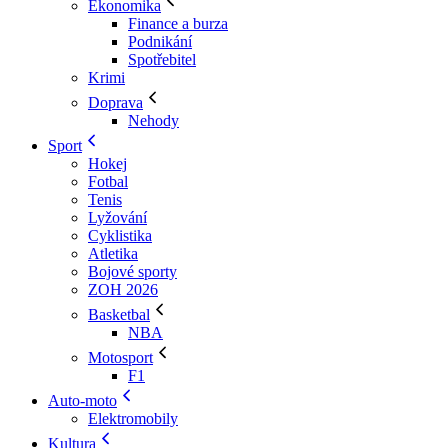
Ekonomika
Finance a burza
Podnikání
Spotřebitel
Krimi
Doprava
Nehody
Sport
Hokej
Fotbal
Tenis
Lyžování
Cyklistika
Atletika
Bojové sporty
ZOH 2026
Basketbal
NBA
Motosport
F1
Auto-moto
Elektromobily
Kultura