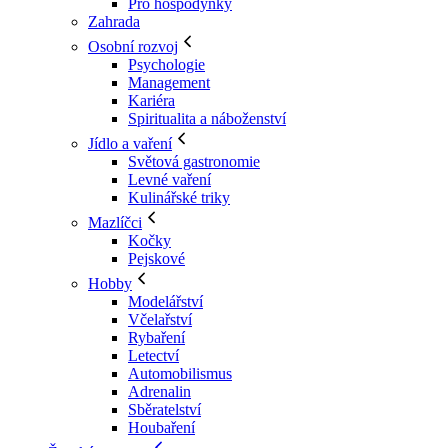
Pro hospodyňky
Zahrada
Osobní rozvoj
Psychologie
Management
Kariéra
Spiritualita a náboženství
Jídlo a vaření
Světová gastronomie
Levné vaření
Kulinářské triky
Mazlíčci
Kočky
Pejskové
Hobby
Modelářství
Včelařství
Rybaření
Letectví
Automobilismus
Adrenalin
Sběratelství
Houbaření