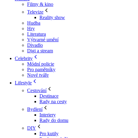
Filmy & kino
Televize
Reality show
Hudba
Hry
Literatura
Výtvarné umění
Divadlo
Digi a stream
Celebrity
Módní policie
Pro pamětníky
Nové tváře
Lifestyle
Cestování
Destinace
Rady na cesty
Bydlení
Interiery
Rady do domu
DIY
Pro kutily