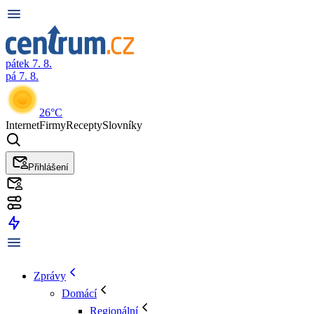
pátek 7. 8.
pá 7. 8.
26°C
Internet
Firmy
Recepty
Slovníky
Přihlášení
Zprávy
Domácí
Regionální