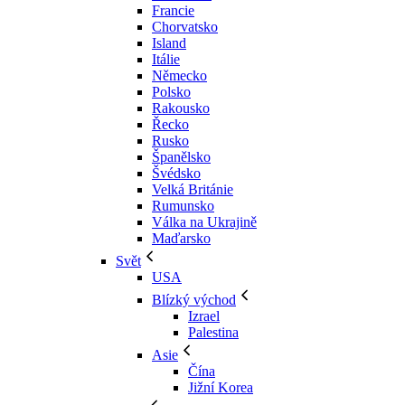
Francie
Chorvatsko
Island
Itálie
Německo
Polsko
Rakousko
Řecko
Rusko
Španělsko
Švédsko
Velká Británie
Rumunsko
Válka na Ukrajině
Maďarsko
Svět
USA
Blízký východ
Izrael
Palestina
Asie
Čína
Jižní Korea