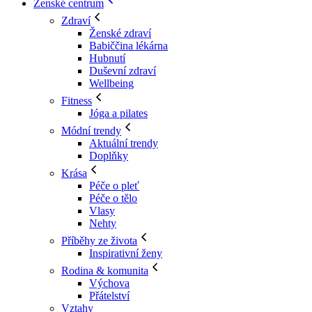
Ženské centrum
Zdraví
Ženské zdraví
Babiččina lékárna
Hubnutí
Duševní zdraví
Wellbeing
Fitness
Jóga a pilates
Módní trendy
Aktuální trendy
Doplňky
Krása
Péče o pleť
Péče o tělo
Vlasy
Nehty
Příběhy ze života
Inspirativní ženy
Rodina & komunita
Výchova
Přátelství
Vztahy