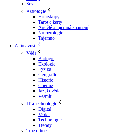
Sex
Astrologie
Horoskopy
Tarot a karty
Andělé a tajemná znamení
Numerologie
Tajemno
Zajímavosti
Věda
Biologie
Ekologie
Fyzika
Geografie
Historie
Chemie
Jazykověda
Vesmír
IT a technologie
Digital
Mobil
Technologie
Trendy
True crime