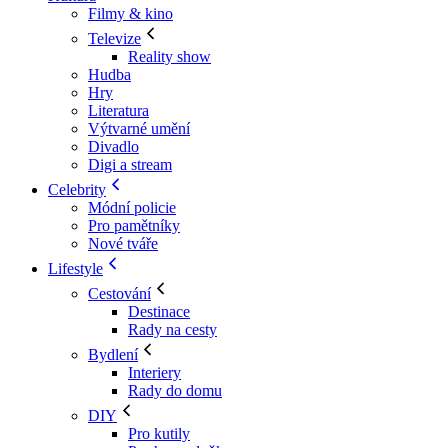
Filmy & kino
Televize
Reality show
Hudba
Hry
Literatura
Výtvarné umění
Divadlo
Digi a stream
Celebrity
Módní policie
Pro pamětníky
Nové tváře
Lifestyle
Cestování
Destinace
Rady na cesty
Bydlení
Interiery
Rady do domu
DIY
Pro kutily