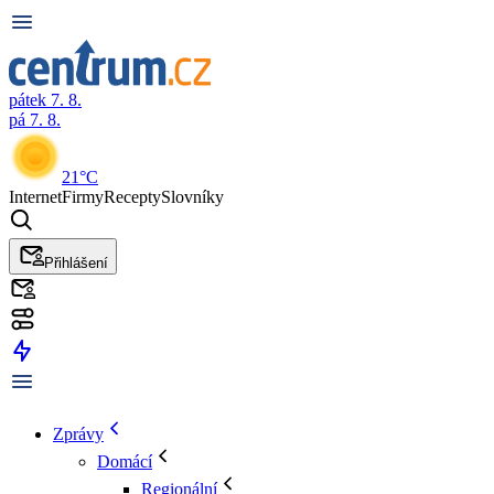
pátek 7. 8.
pá 7. 8.
21°C
Internet
Firmy
Recepty
Slovníky
Přihlášení
Zprávy
Domácí
Regionální