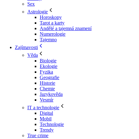
Sex
Astrologie
Horoskopy
Tarot a karty
Andělé a tajemná znamení
Numerologie
Tajemno
Zajímavosti
Věda
Biologie
Ekologie
Fyzika
Geografie
Historie
Chemie
Jazykověda
Vesmír
IT a technologie
Digital
Mobil
Technologie
Trendy
True crime