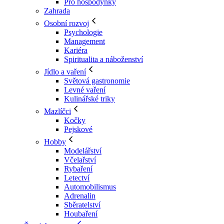
Pro hospodyňky
Zahrada
Osobní rozvoj
Psychologie
Management
Kariéra
Spiritualita a náboženství
Jídlo a vaření
Světová gastronomie
Levné vaření
Kulinářské triky
Mazlíčci
Kočky
Pejskové
Hobby
Modelářství
Včelařství
Rybaření
Letectví
Automobilismus
Adrenalin
Sběratelství
Houbaření