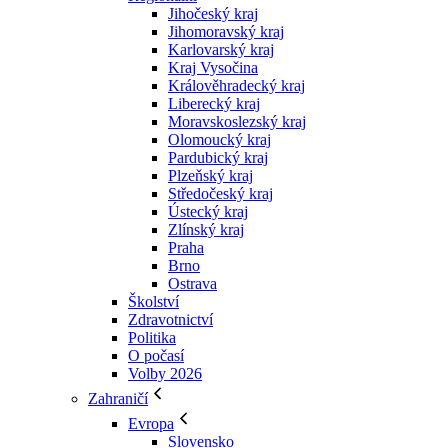
Jihočeský kraj
Jihomoravský kraj
Karlovarský kraj
Kraj Vysočina
Králověhradecký kraj
Liberecký kraj
Moravskoslezský kraj
Olomoucký kraj
Pardubický kraj
Plzeňský kraj
Středočeský kraj
Ústecký kraj
Zlínský kraj
Praha
Brno
Ostrava
Školství
Zdravotnictví
Politika
O počasí
Volby 2026
Zahraničí
Evropa
Slovensko