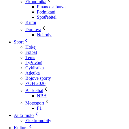
Ekonomika
Finance a burza
Podnikání
Spotřebitel
Krimi
Doprava
Nehody
Sport
Hokej
Fotbal
Tenis
Lyžování
Cyklistika
Atletika
Bojové sporty
ZOH 2026
Basketbal
NBA
Motosport
F1
Auto-moto
Elektromobily
Kultura