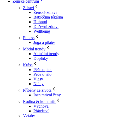
Ženské centrum
Zdraví
Ženské zdraví
Babiččina lékárna
Hubnutí
Duševní zdraví
Wellbeing
Fitness
Jóga a pilates
Módní trendy
Aktuální trendy
Doplňky
Krása
Péče o pleť
Péče o tělo
Vlasy
Nehty
Příběhy ze života
Inspirativní ženy
Rodina & komunita
Výchova
Přátelství
Vztahy