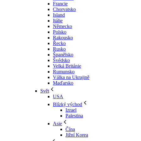
Francie
Chorvatsko
Island
Itálie
Německo
Polsko
Rakousko
Řecko
Rusko
Španělsko
Švédsko
Velká Británie
Rumunsko
Válka na Ukrajině
Maďarsko
Svět
USA
Blízký východ
Izrael
Palestina
Asie
Čína
Jižní Korea