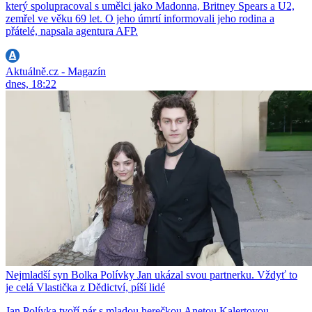
který spolupracoval s umělci jako Madonna, Britney Spears a U2,
zemřel ve věku 69 let. O jeho úmrtí informovali jeho rodina a
přátelé, napsala agentura AFP.
Aktuálně.cz - Magazín
dnes, 18:22
Nejmladší syn Bolka Polívky Jan ukázal svou partnerku. Vždyť to
je celá Vlastička z Dědictví, píší lidé
Jan Polívka tvoří pár s mladou herečkou Anetou Kalertovou.