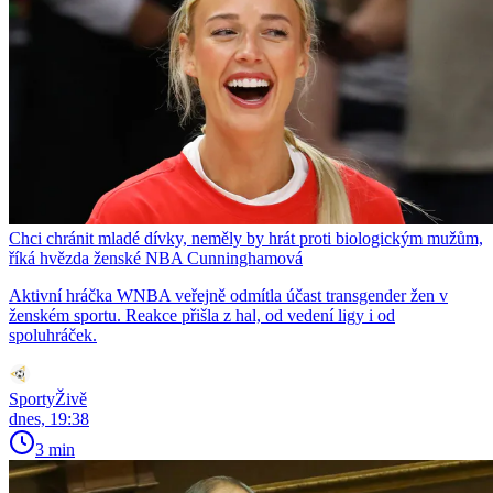
Chci chránit mladé dívky, neměly by hrát proti biologickým mužům,
říká hvězda ženské NBA Cunninghamová
Aktivní hráčka WNBA veřejně odmítla účast transgender žen v
ženském sportu. Reakce přišla z hal, od vedení ligy i od
spoluhráček.
SportyŽivě
dnes, 19:38
3 min