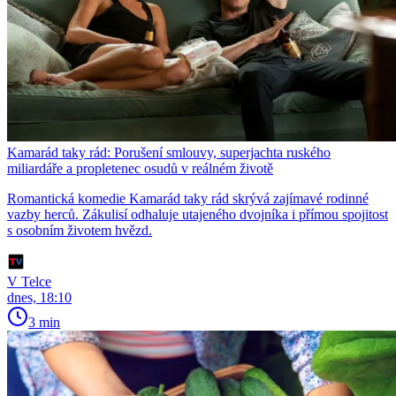
Kamarád taky rád: Porušení smlouvy, superjachta ruského
miliardáře a propletenec osudů v reálném životě
Romantická komedie Kamarád taky rád skrývá zajímavé rodinné
vazby herců. Zákulisí odhaluje utajeného dvojníka i přímou spojitost
s osobním životem hvězd.
V Telce
dnes, 18:10
3 min