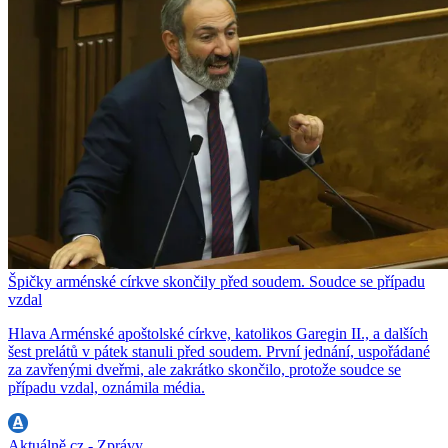
Špičky arménské církve skončily před soudem. Soudce se případu
vzdal
Hlava Arménské apoštolské církve, katolikos Garegin II., a dalších
šest prelátů v pátek stanuli před soudem. První jednání, uspořádané
za zavřenými dveřmi, ale zakrátko skončilo, protože soudce se
případu vzdal, oznámila média.
Aktuálně.cz - Zprávy