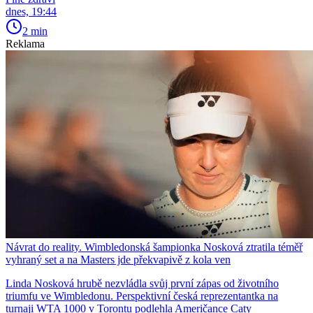
dnes, 19:44
2 min
Reklama
Návrat do reality. Wimbledonská šampionka Nosková ztratila téměř
vyhraný set a na Masters jde překvapivě z kola ven
Linda Nosková hrubě nezvládla svůj první zápas od životního
triumfu ve Wimbledonu. Perspektivní česká reprezentantka na
turnaji WTA 1000 v Torontu podlehla Američance Caty