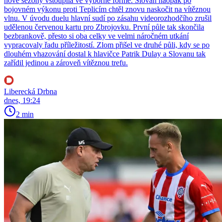
nové sezony vstoupila ve výborné formě. Slovan naopak po
bojovném výkonu proti Teplicím chtěl znovu naskočit na vítěznou
vlnu. V úvodu duelu hlavní sudí po zásahu videorozhodčího zrušil
udělenou červenou kartu pro Zbrojovku. První půle tak skončila
bezbrankově, přesto si oba celky ve velmi náročném utkání
vypracovaly řadu příležitostí. Zlom přišel ve druhé půli, kdy se po
dlouhém vhazování dostal k hlavičce Patrik Dulay a Slovanu tak
zařídil jedinou a zároveň vítěznou trefu.
Liberecká Drbna
dnes, 19:24
2 min