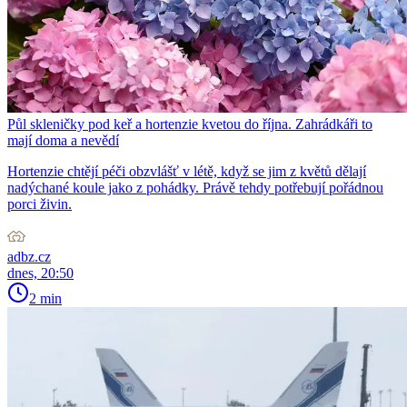
Půl skleničky pod keř a hortenzie kvetou do října. Zahrádkáři to
mají doma a nevědí
Hortenzie chtějí péči obzvlášť v létě, když se jim z květů dělají
nadýchané koule jako z pohádky. Právě tehdy potřebují pořádnou
porci živin.
adbz.cz
dnes, 20:50
2 min