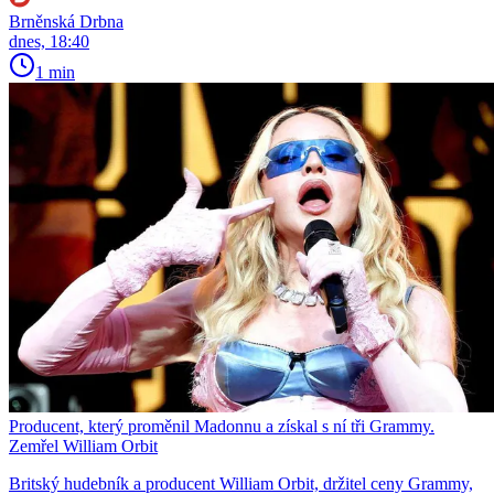
Brněnská Drbna
dnes, 18:40
1 min
Producent, který proměnil Madonnu a získal s ní tři Grammy.
Zemřel William Orbit
Britský hudebník a producent William Orbit, držitel ceny Grammy,