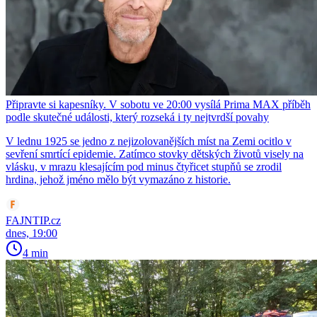
Připravte si kapesníky. V sobotu ve 20:00 vysílá Prima MAX příběh
podle skutečné události, který rozseká i ty nejtvrdší povahy
V lednu 1925 se jedno z nejizolovanějších míst na Zemi ocitlo v
sevření smrtící epidemie. Zatímco stovky dětských životů visely na
vlásku, v mrazu klesajícím pod minus čtyřicet stupňů se zrodil
hrdina, jehož jméno mělo být vymazáno z historie.
FAJNTIP.cz
dnes, 19:00
4 min