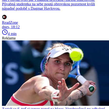
Půvabná studentka na sebe poutá obrovskou pozornost kvůli
nápadné podobě s Dagmar Havlovou.
ReadZone
dnes, 18:12
4 min
Reklama
Zastali se jí, teď si sypou popel na hlavu. Vondroušová po odhalení