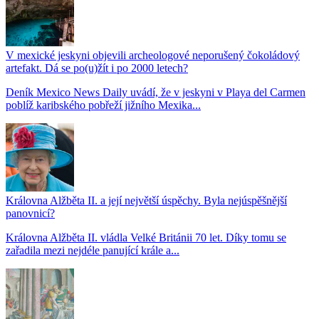
V mexické jeskyni objevili archeologové neporušený čokoládový
artefakt. Dá se po(u)žít i po 2000 letech?
Deník Mexico News Daily uvádí, že v jeskyni v Playa del Carmen
poblíž karibského pobřeží jižního Mexika...
Královna Alžběta II. a její největší úspěchy. Byla nejúspěšnější
panovnicí?
Královna Alžběta II. vládla Velké Británii 70 let. Díky tomu se
zařadila mezi nejdéle panující krále a...