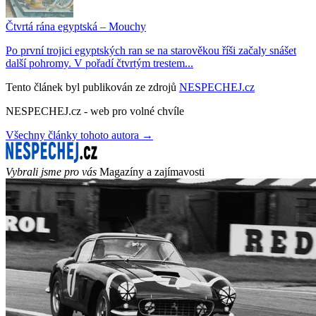
Čtvrtá rána egyptská – Mouchy
Po první trojici egyptských ran se na starověkou říši začaly snášet
další pohromy. V pořadí čtvrtým trestem...
Tento článek byl publikován ze zdrojů
NESPECHEJ.cz
NESPECHEJ.cz - web pro volné chvíle
Všechny články tohoto autora →
Vybrali jsme pro vás
Magazíny a zajímavosti