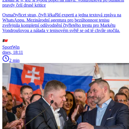
pravdy čelí drsné kritice
Osmačtyřicet stran, čtyři lékařští experti a jedna textová zpráva na
WhatsAppu. Mezinárodní agentura pro bezúhonnost tenisu
zveřejnila kompletní odůvodnění čtyřletého trestu pro Markétu
Vondroušovou a nálada v tenisovém světě se od té chvíle otočila.
SportWin
dnes, 18:11
2 min