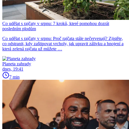
Co udělat s rajčaty v srpnu: 7 kroků, které pomohou dozrát
posledním plodům
Co udělat s rajčaty v srpnu: Proč rajčata stále nečervenají? Zjistěte,
co odstranit, kdy zaštipovat vrcholy, jak upravit zálivku a hnojení a
která zelená rajčata už můžete …
Planeta zahrady
dnes, 19:41
7 min