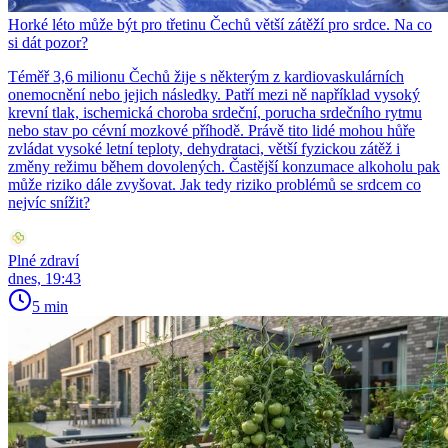
Horké léto může být pro třetinu Čechů větší zátěží pro srdce. Na co
si dát pozor?
Téměř 3,6 milionu Čechů žije s některým z kardiovaskulárních
onemocnění nebo jejich následky. Patří mezi ně například vysoký
krevní tlak, ischemická choroba srdeční, porucha srdečního rytmu
nebo stav po cévní mozkové příhodě. Právě tito lidé mohou hůře
zvládat vysoké letní teploty, dehydrataci, větší fyzickou zátěž i
změny režimu během dovolených. Častější konzumace alkoholu pak
může riziko dále zvyšovat. Jak tedy riziko problémů se srdcem co
nejvíc snížit?
Plné zdraví
dnes, 19:43
5 min