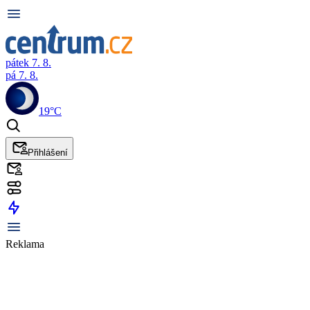
pátek 7. 8.
pá 7. 8.
19°C
Přihlášení
Reklama