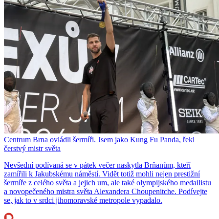
Centrum Brna ovládli šermíři. Jsem jako Kung Fu Panda, řekl
čerstvý mistr světa
Nevšední podívaná se v pátek večer naskytla Brňanům, kteří
zamířili k Jakubskému náměstí. Vidět totiž mohli nejen prestižní
šermíře z celého světa a jejich um, ale také olympijského medailistu
a novopečeného mistra světa Alexandera Choupenitche. Podívejte
se, jak to v srdci jihomoravské metropole vypadalo.