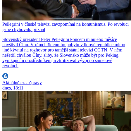
Pellegrini v čínské televizi zavzpomínal na komunismus. Po revoluci
jsme chybovali, přiznal
Slovenský prezident Peter Pellegrini koncem minulého měsíce
navštívil Čínu. V rámci třídenního pobytu v lidové republice mimo
jiné kývnul na rozhovor pro tamější státní televizi CGTN. V něm
nešetřil chválou Číny, sliby, že Slovensko může být pro Peking
vynikajícím prostředníkem, a zkritizoval vývoj po sametové
revoluci.
Aktuálně.cz - Zprávy
dnes, 18:11