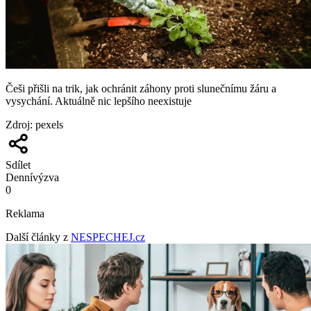
Češi přišli na trik, jak ochránit záhony proti slunečnímu žáru a
vysychání. Aktuálně nic lepšího neexistuje
Zdroj
:
pexels
Sdílet
Denní
výzva
0
Reklama
Další články z
NESPECHEJ.cz