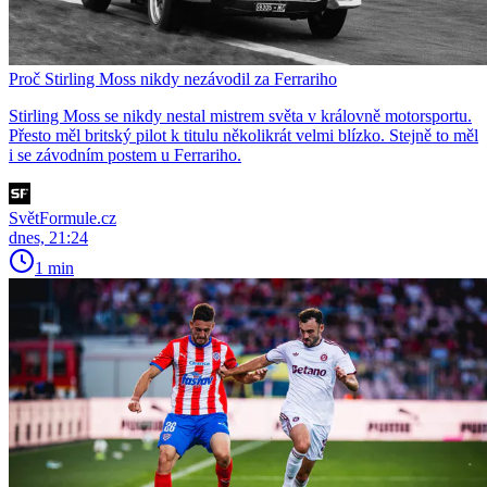
Proč Stirling Moss nikdy nezávodil za Ferrariho
Stirling Moss se nikdy nestal mistrem světa v královně motorsportu.
Přesto měl britský pilot k titulu několikrát velmi blízko. Stejně to měl
i se závodním postem u Ferrariho.
SvětFormule.cz
dnes, 21:24
1 min