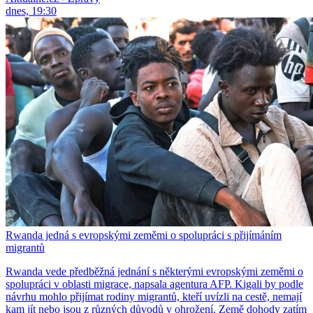
dnes, 19:30
Rwanda jedná s evropskými zeměmi o spolupráci s přijímáním
migrantů
Rwanda vede předběžná jednání s některými evropskými zeměmi o
spolupráci v oblasti migrace, napsala agentura AFP. Kigali by podle
návrhu mohlo přijímat rodiny migrantů, kteří uvízli na cestě, nemají
kam jít nebo jsou z různých důvodů v ohrožení. Země dohody zatím