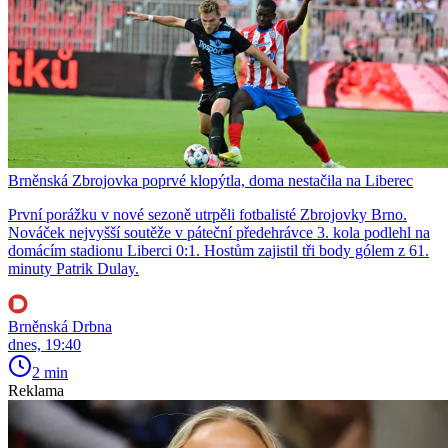
Brněnská Zbrojovka poprvé klopýtla, doma nestačila na Liberec
První porážku v nové sezoně utrpěli fotbalisté Zbrojovky Brno.
Nováček nejvyšší soutěže v páteční předehrávce 3. kola podlehl na
domácím stadionu Liberci 0:1. Hostům zajistil tři body gólem z 61.
minuty Patrik Dulay.
Brněnská Drbna
dnes, 19:40
2 min
Reklama