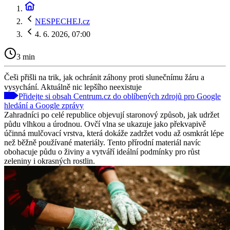
NESPECHEJ.cz
4. 6. 2026, 07:00
3 min
Češi přišli na trik, jak ochránit záhony proti slunečnímu žáru a
vysychání. Aktuálně nic lepšího neexistuje
Přidejte si obsah Centrum.cz do oblíbených zdrojů pro Google
hledání a Google zprávy
Zahradníci po celé republice objevují staronový způsob, jak udržet
půdu vlhkou a úrodnou. Ovčí vlna se ukazuje jako překvapivě
účinná mulčovací vrstva, která dokáže zadržet vodu až osmkrát lépe
než běžně používané materiály. Tento přírodní materiál navíc
obohacuje půdu o živiny a vytváří ideální podmínky pro růst
zeleniny i okrasných rostlin.