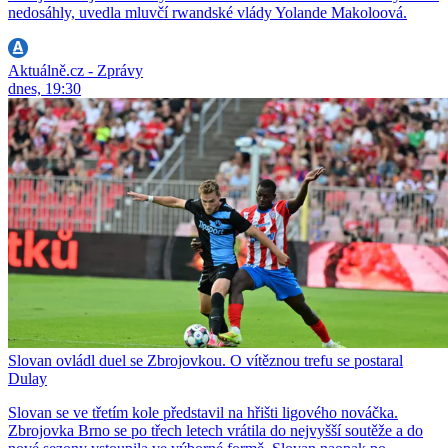
nedosáhly, uvedla mluvčí rwandské vlády Yolande Makoloová.
Aktuálně.cz - Zprávy
dnes, 19:30
Slovan ovládl duel se Zbrojovkou. O vítěznou trefu se postaral
Dulay
Slovan se ve třetím kole představil na hřišti ligového nováčka.
Zbrojovka Brno se po třech letech vrátila do nejvyšší soutěže a do