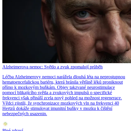
Alzheimerova nemoc: Světlo a zvuk zpomalují průběh
Léčba Alzheimerovy nemoci narážela dlouhá léta na neprostupnou
hematoencefalickou bariéru, která bránila většině léků proniknout
přímo k mozkovým buňkám. Objev takzvané neurostimulace
pomocí blikajícího světla a zvukových impulsů o specifické
frekvenci však přináší zcela nový pohled na možnost regenerace.
Vědci zjistili, že synchronizace mozkových vln na frekvenci 40
Hertzů dokáže stimulovat imunitní buňky v mozku k čištění
nebezpečných usazenin.
Plné zdraví