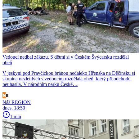
Vedoucí nedbal zákazu. S dětmi si v Českém Švýcarsku rozdělal
oheň
V jeskyni pod Pravčickou bránou nedaleko Hřenska na Děčínsku si
skupina nezletilých s vedoucím rozdělala oheň, který při odchodu
neuhasila. V národním parku České…
Náš REGION
dnes, 18:50
1 min