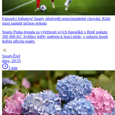
Fanoušci fotbalové Sparty předvedli nepochopitelné chování. Klub
musí zaplatit tučnou pokutu
Sparta Praha dostala za výtržnosti svých fanoušků v Brně pokutu
300 000 Kč. Světlice letěly směrem k hrací ploše, v sektoru hostů
hořela střecha toalet.
SportyŽivě
dnes, 20:55
3 min