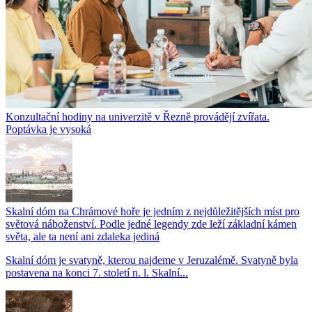
Konzultační hodiny na univerzitě v Řezně provádějí zvířata.
Poptávka je vysoká
Skalní dóm na Chrámové hoře je jedním z nejdůležitějších míst pro
světová náboženství. Podle jedné legendy zde leží základní kámen
světa, ale ta není ani zdaleka jediná
Skalní dóm je svatyně, kterou najdeme v Jeruzalémě. Svatyně byla
postavena na konci 7. století n. l. Skalní...