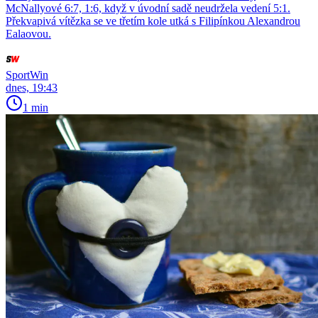
McNallyové 6:7, 1:6, když v úvodní sadě neudržela vedení 5:1.
Překvapivá vítězka se ve třetím kole utká s Filipínkou Alexandrou
Ealaovou.
SportWin
dnes, 19:43
1 min