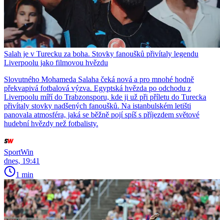
Salah je v Turecku za boha. Stovky fanoušků přivítaly legendu
Liverpoolu jako filmovou hvězdu
Slovutného Mohameda Salaha čeká nová a pro mnohé hodně
překvapivá fotbalová výzva. Egyptská hvězda po odchodu z
Liverpoolu míří do Trabzonsporu, kde ji už při příletu do Turecka
přivítaly stovky nadšených fanoušků. Na istanbulském letišti
panovala atmosféra, jaká se běžně pojí spíš s příjezdem světové
hudební hvězdy než fotbalisty.
SportWin
dnes, 19:41
1 min