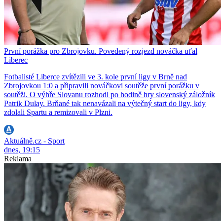
První porážka pro Zbrojovku. Povedený rozjezd nováčka uťal
Liberec
Fotbalisté Liberce zvítězili ve 3. kole první ligy v Brně nad
Zbrojovkou 1:0 a připravili nováčkovi soutěže první porážku v
soutěži. O výhře Slovanu rozhodl po hodině hry slovenský záložník
Patrik Dulay. Brňané tak nenavázali na výtečný start do ligy, kdy
zdolali Spartu a remizovali v Plzni.
Aktuálně.cz - Sport
dnes, 19:15
Reklama