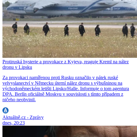
Protiruská hysterie a provokace z Kyjeva, reaguje Kreml na nález
dronu v Lipsku
Za provokaci namířenou proti Rusku označilo v pátek ruské
velvyslanectví v Německu úterní nález dronu s výbušninou na
východoněmeckém letišti Lipsko/Halle. Informuje o tom agentura
DPA. Berlín oficiálně Moskvu v souvislosti s tímto případem z
ničeho neobvinil.
Aktuálně.cz - Zprávy
dnes, 20:23