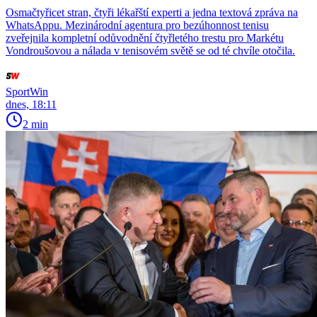
Osmačtyřicet stran, čtyři lékařští experti a jedna textová zpráva na
WhatsAppu. Mezinárodní agentura pro bezúhonnost tenisu
zveřejnila kompletní odůvodnění čtyřletého trestu pro Markétu
Vondroušovou a nálada v tenisovém světě se od té chvíle otočila.
SportWin
dnes, 18:11
2 min