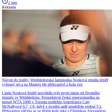
2 min
Reklama
Návrat do reality. Wimbledonská šampionka Nosková ztratila téměř
vyhraný set a na Masters jde překvapivě z kola ven
Linda Nosková hrubě nezvládla svůj první zápas od životního
triumfu ve Wimbledonu. Perspektivní česká reprezentantka na
turnaji WTA 1000 v Torontu podlehla Američance Caty
McNallyové 6:7, 1:6, když v úvodní sadě neudržela vedení 5:1.
Překvapivá vítězka se ve třetím kole utká s Filipínkou Alexandrou