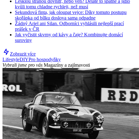
Lesklou stranou dovnitř, nebo ven? Děláte to špatně a jídlo
kvůli tomu chladne rychleji, než musí
Sekundová finta, jak oloupat vejce: Díky tomuto postupu
skořápka od bílku doslova sama odpadne
Žádný Ariel ani Silan. Odborníci vyhlásili nejlepší prací
prášek v ČR
Jak vyčistit skvrny od kávy a čaje? Kombinujte domácí
suroviny
Zobrazit více
Lifestyle
DIY
Pro hospodyňky
Vybrali jsme pro vás
Magazíny a zajímavosti