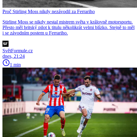
Proč Stirling Moss nikdy nezávodil za Ferrariho
Stirling Moss se nikdy nestal mistrem světa v královně motorsportu.
Přesto měl britský pilot k titulu několikrát velmi blízko. Stejně to měl
i se závodním postem u Ferrariho.
SvětFormule.cz
dnes, 21:24
1 min