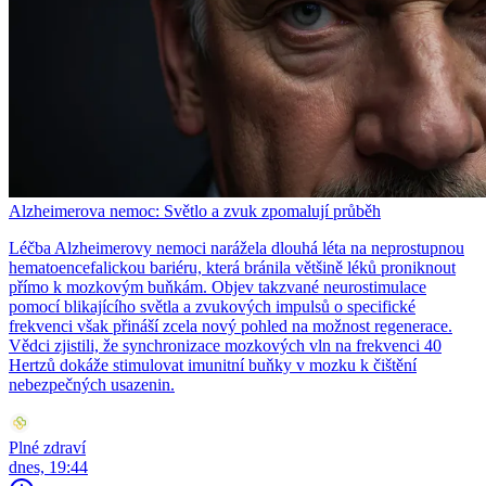
Alzheimerova nemoc: Světlo a zvuk zpomalují průběh
Léčba Alzheimerovy nemoci narážela dlouhá léta na neprostupnou
hematoencefalickou bariéru, která bránila většině léků proniknout
přímo k mozkovým buňkám. Objev takzvané neurostimulace
pomocí blikajícího světla a zvukových impulsů o specifické
frekvenci však přináší zcela nový pohled na možnost regenerace.
Vědci zjistili, že synchronizace mozkových vln na frekvenci 40
Hertzů dokáže stimulovat imunitní buňky v mozku k čištění
nebezpečných usazenin.
Plné zdraví
dnes, 19:44