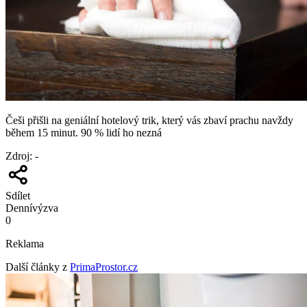
Češi přišli na geniální hotelový trik, který vás zbaví prachu navždy
během 15 minut. 90 % lidí ho nezná
Zdroj
:
-
Sdílet
Denní
výzva
0
Reklama
Další články z
PrimaProstor.cz