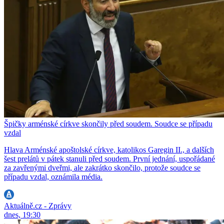
Špičky arménské církve skončily před soudem. Soudce se případu
vzdal
Hlava Arménské apoštolské církve, katolikos Garegin II., a dalších
šest prelátů v pátek stanuli před soudem. První jednání, uspořádané
za zavřenými dveřmi, ale zakrátko skončilo, protože soudce se
případu vzdal, oznámila média.
Aktuálně.cz - Zprávy
dnes, 19:30