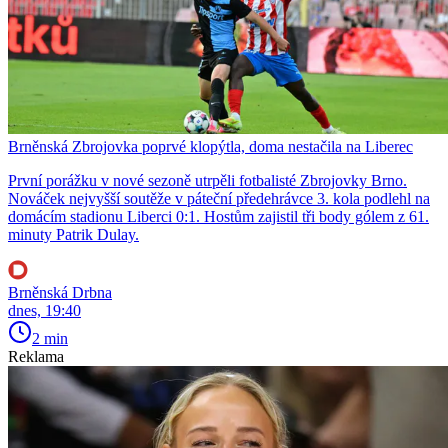
Brněnská Zbrojovka poprvé klopýtla, doma nestačila na Liberec
První porážku v nové sezoně utrpěli fotbalisté Zbrojovky Brno.
Nováček nejvyšší soutěže v páteční předehrávce 3. kola podlehl na
domácím stadionu Liberci 0:1. Hostům zajistil tři body gólem z 61.
minuty Patrik Dulay.
Brněnská Drbna
dnes, 19:40
2 min
Reklama