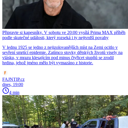
Připravte si kapesníky. V sobotu ve 20:00 vysílá Prima MAX příběh
podle skutečné události, který rozseká i ty nejtvrdší povahy
V lednu 1925 se jedno z nejizolovanějších míst na Zemi ocitlo v
sevření smrtící epidemie. Zatímco stovky dětských životů visely na
vlásku, v mrazu klesajícím pod minus čtyřicet stupňů se zrodil
hrdina, jehož jméno mělo být vymazáno z historie.
FAJNTIP.cz
dnes, 19:00
4 min