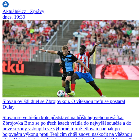
Aktuálně.cz - Zprávy
dnes, 19:30
Slovan ovládl duel se Zbrojovkou. O vítěznou trefu se postaral
Dulay
Slovan se ve třetím kole představil na hřišti ligového nováčka.
Zbrojovka Brno se po třech letech vrátila do nejvyšší soutěže a do
nové sezony vstoupila ve výborné formě. Slovan naopak po
bojovném výkonu proti Teplicím chtěl znovu naskočit na vítěznou