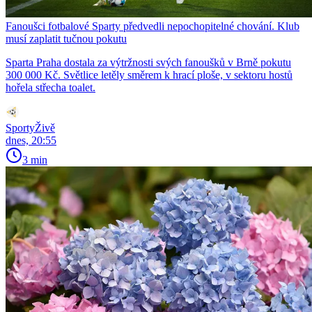
Fanoušci fotbalové Sparty předvedli nepochopitelné chování. Klub
musí zaplatit tučnou pokutu
Sparta Praha dostala za výtržnosti svých fanoušků v Brně pokutu
300 000 Kč. Světlice letěly směrem k hrací ploše, v sektoru hostů
hořela střecha toalet.
SportyŽivě
dnes, 20:55
3 min