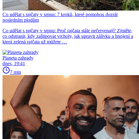
Co udělat s rajčaty v srpnu: 7 kroků, které pomohou dozrát
posledním plodům
Co udělat s rajčaty v srpnu: Proč rajčata stále nečervenají? Zjistěte,
co odstranit, kdy zaštipovat vrcholy, jak upravit zálivku a hnojení a
která zelená rajčata už můžete …
Planeta zahrady
dnes, 19:41
7 min