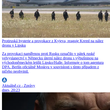
Protiruská hysterie a provokace z Kyjeva, reaguje Kreml na nález
dronu v Lipsku
Za provokaci namířenou proti Rusku označilo v pátek ruské
velvyslanectví v Německu úterní nález dronu s výbušninou na
východoněmeckém letišti Lipsko/Halle. Informuje o tom agentura
DPA. Berlín oficiálně Moskvu v souvislosti s tímto případem z
ničeho neobvinil.
Aktuálně.cz - Zprávy
dnes, 20:23