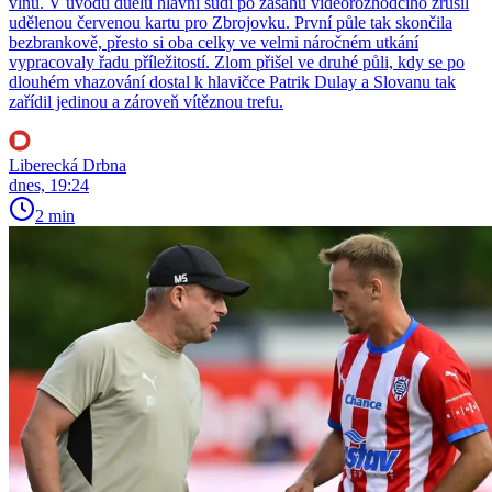
vlnu. V úvodu duelu hlavní sudí po zásahu videorozhodčího zrušil
udělenou červenou kartu pro Zbrojovku. První půle tak skončila
bezbrankově, přesto si oba celky ve velmi náročném utkání
vypracovaly řadu příležitostí. Zlom přišel ve druhé půli, kdy se po
dlouhém vhazování dostal k hlavičce Patrik Dulay a Slovanu tak
zařídil jedinou a zároveň vítěznou trefu.
Liberecká Drbna
dnes, 19:24
2 min