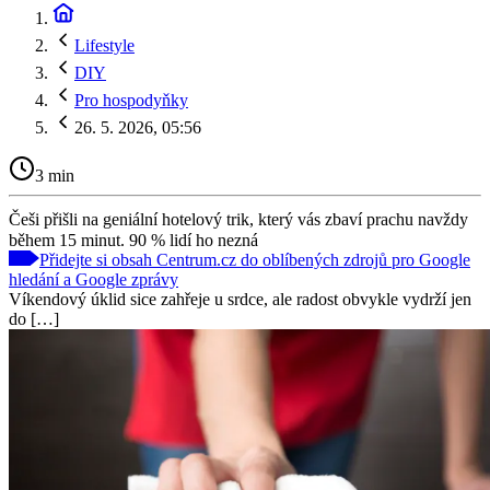
Lifestyle
DIY
Pro hospodyňky
26. 5. 2026, 05:56
3 min
Češi přišli na geniální hotelový trik, který vás zbaví prachu navždy
během 15 minut. 90 % lidí ho nezná
Přidejte si obsah Centrum.cz do oblíbených zdrojů pro Google
hledání a Google zprávy
Víkendový úklid sice zahřeje u srdce, ale radost obvykle vydrží jen
do […]