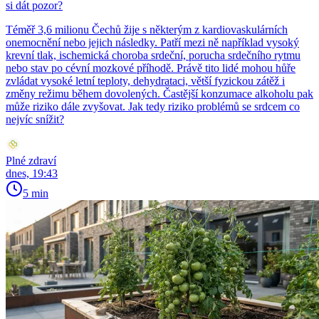
si dát pozor?
Téměř 3,6 milionu Čechů žije s některým z kardiovaskulárních
onemocnění nebo jejich následky. Patří mezi ně například vysoký
krevní tlak, ischemická choroba srdeční, porucha srdečního rytmu
nebo stav po cévní mozkové příhodě. Právě tito lidé mohou hůře
zvládat vysoké letní teploty, dehydrataci, větší fyzickou zátěž i
změny režimu během dovolených. Častější konzumace alkoholu pak
může riziko dále zvyšovat. Jak tedy riziko problémů se srdcem co
nejvíc snížit?
Plné zdraví
dnes, 19:43
5 min