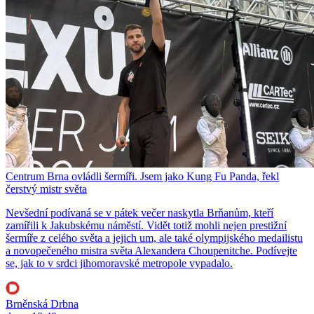
Centrum Brna ovládli šermíři. Jsem jako Kung Fu Panda, řekl
čerstvý mistr světa
Nevšední podívaná se v pátek večer naskytla Brňanům, kteří
zamířili k Jakubskému náměstí. Vidět totiž mohli nejen prestižní
šermíře z celého světa a jejich um, ale také olympijského medailistu
a novopečeného mistra světa Alexandera Choupenitche. Podívejte
se, jak to v srdci jihomoravské metropole vypadalo.
Brněnská Drbna