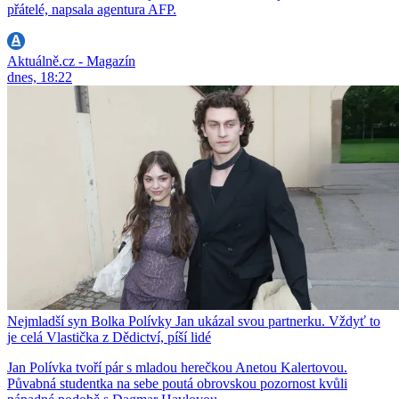
přátelé, napsala agentura AFP.
Aktuálně.cz - Magazín
dnes, 18:22
Nejmladší syn Bolka Polívky Jan ukázal svou partnerku. Vždyť to
je celá Vlastička z Dědictví, píší lidé
Jan Polívka tvoří pár s mladou herečkou Anetou Kalertovou.
Půvabná studentka na sebe poutá obrovskou pozornost kvůli