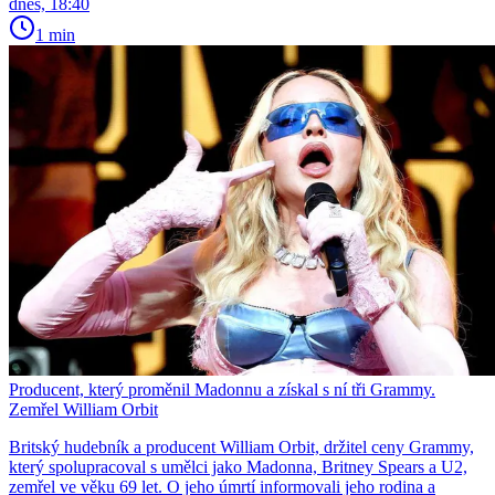
dnes, 18:40
1 min
Producent, který proměnil Madonnu a získal s ní tři Grammy.
Zemřel William Orbit
Britský hudebník a producent William Orbit, držitel ceny Grammy,
který spolupracoval s umělci jako Madonna, Britney Spears a U2,
zemřel ve věku 69 let. O jeho úmrtí informovali jeho rodina a