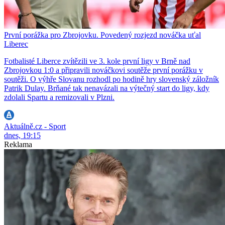
První porážka pro Zbrojovku. Povedený rozjezd nováčka uťal
Liberec
Fotbalisté Liberce zvítězili ve 3. kole první ligy v Brně nad
Zbrojovkou 1:0 a připravili nováčkovi soutěže první porážku v
soutěži. O výhře Slovanu rozhodl po hodině hry slovenský záložník
Patrik Dulay. Brňané tak nenavázali na výtečný start do ligy, kdy
zdolali Spartu a remizovali v Plzni.
Aktuálně.cz - Sport
dnes, 19:15
Reklama