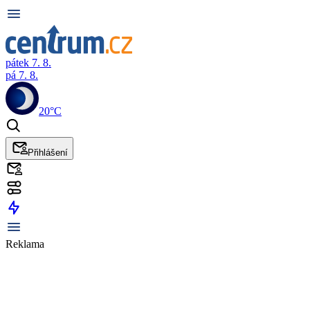
pátek 7. 8.
pá 7. 8.
20°C
Přihlášení
Reklama