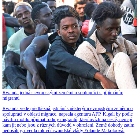
Rwanda jedná s evropskými zeměmi o spolupráci s přijímáním
migrantů
Rwanda vede předběžná jednání s některými evropskými zeměmi o
spolupráci v oblasti migrace, napsala agentura AFP. Kigali by podle
návrhu mohlo přijímat rodiny migrantů, kteří uvízli na cestě, nemají
kam jít nebo jsou z různých důvodů v ohrožení. Země dohody zatím
nedosáhly, uvedla mluvčí rwandské vlády Yolande Makoloová.