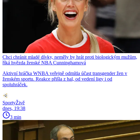
Chci chránit mladé dívky, neměly by hrát proti biologickým mužům,
říká hvězda ženské NBA Cunninghamová
Aktivní hráčka WNBA veřejně odmítla účast transgender žen v
ženském sportu. Reakce přišla z hal, od vedení ligy i od
spoluhráček.
SportyŽivě
dnes, 19:38
3 min