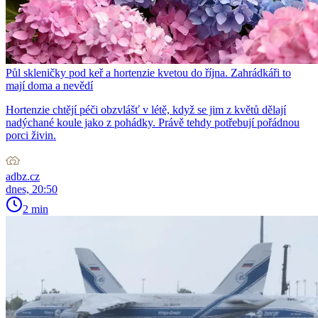
Půl skleničky pod keř a hortenzie kvetou do října. Zahrádkáři to
mají doma a nevědí
Hortenzie chtějí péči obzvlášť v létě, když se jim z květů dělají
nadýchané koule jako z pohádky. Právě tehdy potřebují pořádnou
porci živin.
adbz.cz
dnes, 20:50
2 min