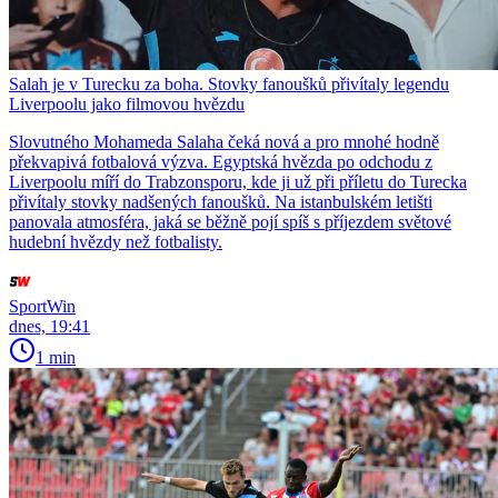
Salah je v Turecku za boha. Stovky fanoušků přivítaly legendu
Liverpoolu jako filmovou hvězdu
Slovutného Mohameda Salaha čeká nová a pro mnohé hodně
překvapivá fotbalová výzva. Egyptská hvězda po odchodu z
Liverpoolu míří do Trabzonsporu, kde ji už při příletu do Turecka
přivítaly stovky nadšených fanoušků. Na istanbulském letišti
panovala atmosféra, jaká se běžně pojí spíš s příjezdem světové
hudební hvězdy než fotbalisty.
SportWin
dnes, 19:41
1 min