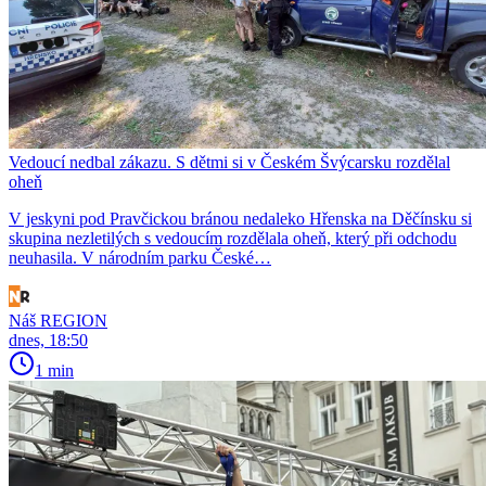
Vedoucí nedbal zákazu. S dětmi si v Českém Švýcarsku rozdělal
oheň
V jeskyni pod Pravčickou bránou nedaleko Hřenska na Děčínsku si
skupina nezletilých s vedoucím rozdělala oheň, který při odchodu
neuhasila. V národním parku České…
Náš REGION
dnes, 18:50
1 min