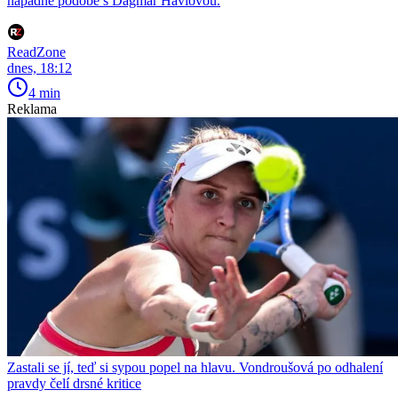
nápadné podobě s Dagmar Havlovou.
ReadZone
dnes, 18:12
4 min
Reklama
Zastali se jí, teď si sypou popel na hlavu. Vondroušová po odhalení
pravdy čelí drsné kritice