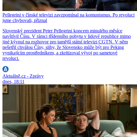
Pellegrini v čínské televizi zavzpomínal na komunismus. Po revoluci
jsme chybovali, přiznal
Slovenský prezident Peter Pellegrini koncem minulého měsíce
navštívil Čínu. V rámci třídenního pobytu v lidové republice mimo
jiné kývnul na rozhovor pro tamější státní televizi CGTN. V něm
nešetřil chválou Číny, sliby, že Slovensko může být pro Peking
vynikajícím prostředníkem, a zkritizoval vývoj po sametové
revoluci.
Aktuálně.cz - Zprávy
dnes, 18:11