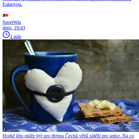
Ealaovou.
SportWin
dnes, 19:43
1 min
Horké léto může být pro třetinu Čechů větší zátěží pro srdce. Na co