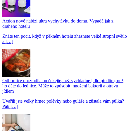
Action nově nabízí ultra vychytávku do domu. Vypadá jak z
drahého hotelu
Znáte ten pocit, když v pěkném hotelu zhasnete velké stropní světlo
a […]
Odbornice prozradila: nečekejte, než vychladne jídlo předtím, než
ho dáte do lednice. Může to způsobit množení bakterií a otravu
jídlem
Uvařili jste velký hrnec polévky nebo guláše a zůstala vám půlka?
Pak […]