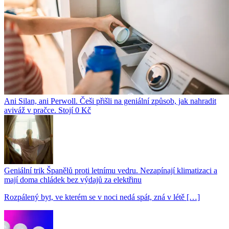
Ani Silan, ani Perwoll. Češi přišli na geniální způsob, jak nahradit
aviváž v pračce. Stojí 0 Kč
Geniální trik Španělů proti letnímu vedru. Nezapínají klimatizaci a
mají doma chládek bez výdajů za elektřinu
Rozpálený byt, ve kterém se v noci nedá spát, zná v létě […]