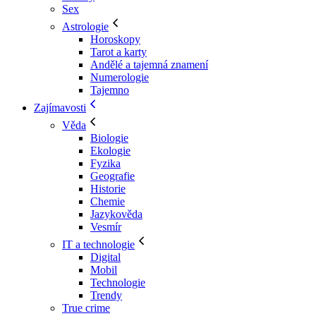
Sex
Astrologie
Horoskopy
Tarot a karty
Andělé a tajemná znamení
Numerologie
Tajemno
Zajímavosti
Věda
Biologie
Ekologie
Fyzika
Geografie
Historie
Chemie
Jazykověda
Vesmír
IT a technologie
Digital
Mobil
Technologie
Trendy
True crime