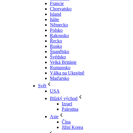
Francie
Chorvatsko
Island
Itálie
Německo
Polsko
Rakousko
Řecko
Rusko
Španělsko
Švédsko
Velká Británie
Rumunsko
Válka na Ukrajině
Maďarsko
Svět
USA
Blízký východ
Izrael
Palestina
Asie
Čína
Jižní Korea