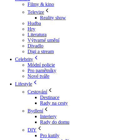
Filmy & kino
Televize
Reality show
Hudba
Hry
Literatura
Výtvarné umění
Divadlo
Digi a stream
Celebrity
Módní policie
Pro pamětníky
Nové tváře
Lifestyle
Cestování
Destinace
Rady na cesty
Bydlení
Interiery
Rady do domu
DIY
Pro kutily