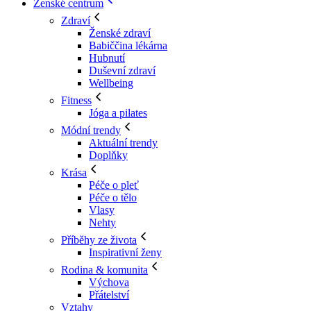
Ženské centrum
Zdraví
Ženské zdraví
Babiččina lékárna
Hubnutí
Duševní zdraví
Wellbeing
Fitness
Jóga a pilates
Módní trendy
Aktuální trendy
Doplňky
Krása
Péče o pleť
Péče o tělo
Vlasy
Nehty
Příběhy ze života
Inspirativní ženy
Rodina & komunita
Výchova
Přátelství
Vztahy