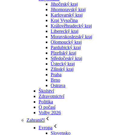
Jihočeský kraj
Jihomoravský kraj
Karlovarský kraj
Kraj Vysočina
Králověhradecký kraj
Liberecký kraj
Moravskoslezský kraj
Olomoucký kraj
Pardubický kraj
Plzeňský kraj
Středočeský kraj
Ústecký kraj
Zlínský kraj
Praha
Brno
Ostrava
Školství
Zdravotnictví
Politika
O počasí
Volby 2026
Zahraničí
Evropa
Slovensko