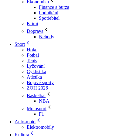
Ekonomika
Finance a burza
Podnikání
Spotřebitel
Krimi
Doprava
Nehody
Sport
Hokej
Fotbal
Tenis
Lyžování
Cyklistika
Atletika
Bojové sporty
ZOH 2026
Basketbal
NBA
Motosport
F1
Auto-moto
Elektromobily
Kultura