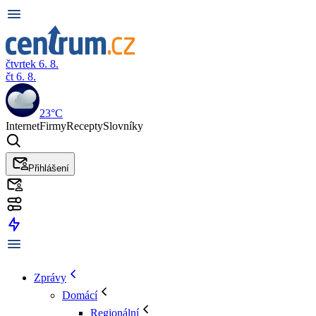
čtvrtek 6. 8.
čt 6. 8.
23°C
Internet
Firmy
Recepty
Slovníky
Přihlášení
Zprávy
Domácí
Regionální