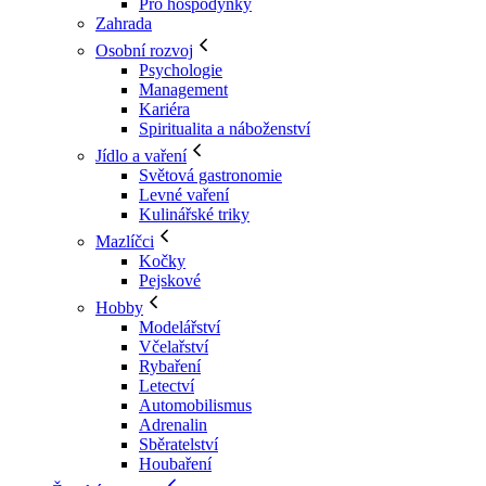
Pro hospodyňky
Zahrada
Osobní rozvoj
Psychologie
Management
Kariéra
Spiritualita a náboženství
Jídlo a vaření
Světová gastronomie
Levné vaření
Kulinářské triky
Mazlíčci
Kočky
Pejskové
Hobby
Modelářství
Včelařství
Rybaření
Letectví
Automobilismus
Adrenalin
Sběratelství
Houbaření