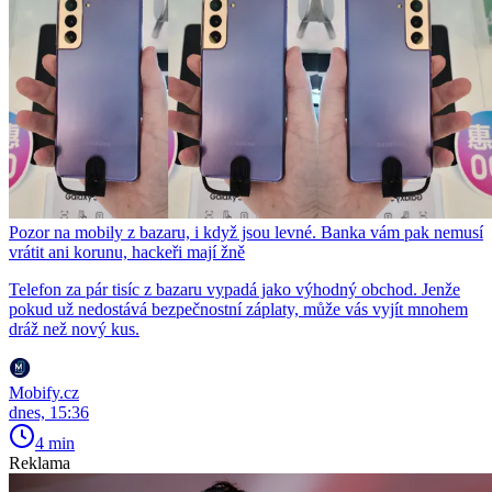
Pozor na mobily z bazaru, i když jsou levné. Banka vám pak nemusí
vrátit ani korunu, hackeři mají žně
Telefon za pár tisíc z bazaru vypadá jako výhodný obchod. Jenže
pokud už nedostává bezpečnostní záplaty, může vás vyjít mnohem
dráž než nový kus.
Mobify.cz
dnes, 15:36
4 min
Reklama