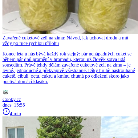
Zavařené cuketové zelí na zimu: Návod, jak uchovat úrodu a mít
vždy po ruce rychlou přílohu
Konec léta u nás bývá každý rok stejný: pár nenápadných cuket se
během pár dnů promění v hromadu, kterou už člověk sotva udá
sousedům. Právě tehdy dělám zavařené cuketové zelí na zimu – je
levné, jednoduché a překvapivě všestranné. Díky hrubě nastrouhané
cuketě, cibuli, octu, cukru a kmínu chutná po odležení skoro jako
poctivá domácí klasika.
Cooky.cz
dnes, 15:55
4 min