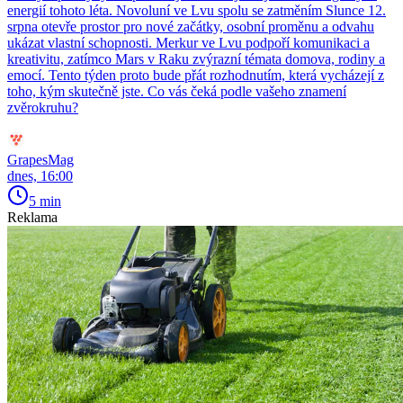
energií tohoto léta. Novoluní ve Lvu spolu se zatměním Slunce 12.
srpna otevře prostor pro nové začátky, osobní proměnu a odvahu
ukázat vlastní schopnosti. Merkur ve Lvu podpoří komunikaci a
kreativitu, zatímco Mars v Raku zvýrazní témata domova, rodiny a
emocí. Tento týden proto bude přát rozhodnutím, která vycházejí z
toho, kým skutečně jste. Co vás čeká podle vašeho znamení
zvěrokruhu?
GrapesMag
dnes, 16:00
5 min
Reklama