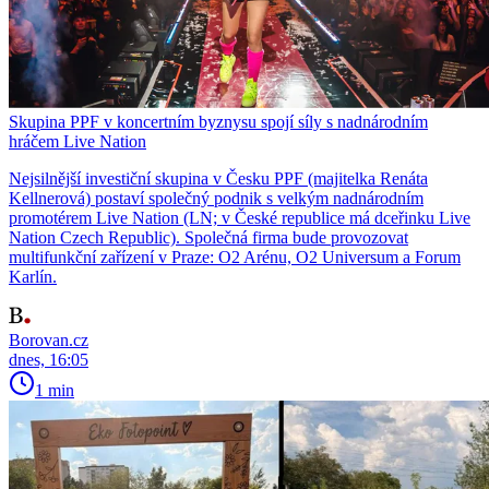
Skupina PPF v koncertním byznysu spojí síly s nadnárodním
hráčem Live Nation
Nejsilnější investiční skupina v Česku PPF (majitelka Renáta
Kellnerová) postaví společný podnik s velkým nadnárodním
promotérem Live Nation (LN; v České republice má dceřinku Live
Nation Czech Republic). Společná firma bude provozovat
multifunkční zařízení v Praze: O2 Arénu, O2 Universum a Forum
Karlín.
Borovan.cz
dnes, 16:05
1 min