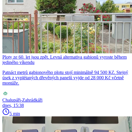
Ploty ze 60. let jsou zpět. Levná alternativa gabionů vyroste během
jediného víkendu
Patnáct metrů gabionového plotu stojí minimálně 94 500 Kč. Stejný
úsek z vyplétaných dřevěných panelů vyjde od 28 000 Kč včetně
montáže.
Chalupáři-Zahrádkáři
dnes, 15:38
5 min