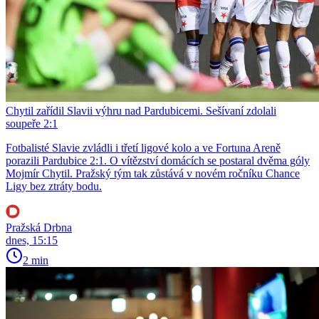
Chytil zařídil Slavii výhru nad Pardubicemi. Sešívaní zdolali
soupeře 2:1
Fotbalisté Slavie zvládli i třetí ligové kolo a ve Fortuna Areně
porazili Pardubice 2:1. O vítězství domácích se postaral dvěma góly
Mojmír Chytil. Pražský tým tak zůstává v novém ročníku Chance
Ligy bez ztráty bodu.
Pražská Drbna
dnes, 15:15
2 min