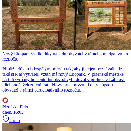
Nový Ekopark vznikl díky nápadu obyvatel v rámci participativního
rozpočtu
Přiblížit dětem i dospělým přírodu tak, aby ji nejen poznávali, ale
také si k ní vytvářeli vztah má nový Ekopark. V plzeňské městské
části Skvrňany ho centrální obvod vybudoval v proluce v Lábkově
ulici podél železniční trati. Nový prostor vznikl díky nápadu
obyvatel v rámci participativního rozpočtu.
Plzeňská Drbna
dnes, 16:02
2 min