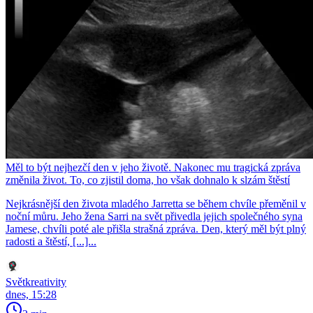
Měl to být nejhezčí den v jeho životě. Nakonec mu tragická zpráva
změnila život. To, co zjistil doma, ho však dohnalo k slzám štěstí
Nejkrásnější den života mladého Jarretta se během chvíle přeměnil v
noční můru. Jeho žena Sarri na svět přivedla jejich společného syna
Jamese, chvíli poté ale přišla strašná zpráva. Den, který měl být plný
radosti a štěstí, [...]...
Světkreativity
dnes, 15:28