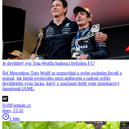
Je devítiletý syn Tota Wolffa budoucí hvězdou F1?
Šéf Mercedesu Toto Wolff se rozpovídal o svém osobním životě a
popsal, jak hledá rovnováhu mezi ambicemi a radostí svého
devítiletého syna Jacka, který v současné době vede motokárový
šampionát IAME.
SvětFormule.cz
dnes, 15:32
1 min