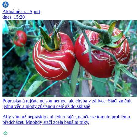
Aktuálně.cz - Sport
dnes, 15:20
Popraskaná rajčata nejsou nemoc, ale chyba v zálivce. Stačí změnit
jednu věc a plody zůstanou celé až do sklizně
Aby vám už neprasklo ani jedno rajče, naučte se tomuto problému
předcházet. Mnohdy stačí zcela banální triky.