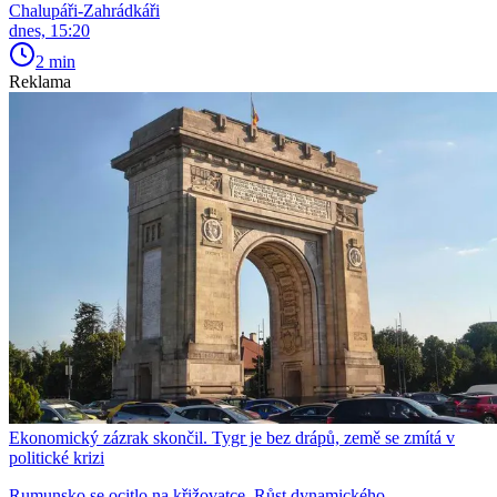
Chalupáři-Zahrádkáři
dnes, 15:20
2 min
Reklama
Ekonomický zázrak skončil. Tygr je bez drápů, země se zmítá v
politické krizi
Rumunsko se ocitlo na křižovatce. Růst dynamického