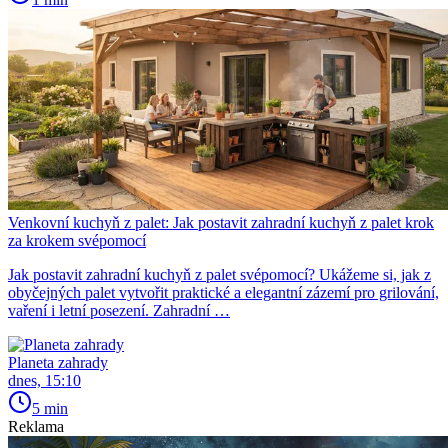
Venkovní kuchyň z palet: Jak postavit zahradní kuchyň z palet krok
za krokem svépomocí
Jak postavit zahradní kuchyň z palet svépomocí? Ukážeme si, jak z
obyčejných palet vytvořit praktické a elegantní zázemí pro grilování,
vaření i letní posezení. Zahradní …
Planeta zahrady
dnes, 15:10
5 min
Reklama