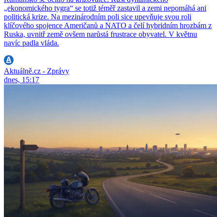
„ekonomického tygra“ se totiž téměř zastavil a zemi nepomáhá ani
politická krize. Na mezinárodním poli sice upevňuje svou roli
klíčového spojence Američanů a NATO a čelí hybridním hrozbám z
Ruska, uvnitř země ovšem narůstá frustrace obyvatel. V květnu
navíc padla vláda.
Aktuálně.cz - Zprávy
dnes, 15:17