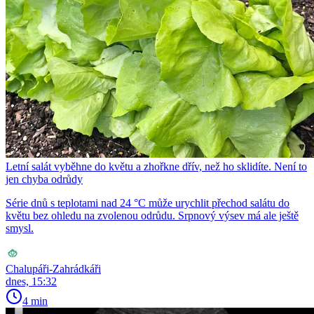
Letní salát vyběhne do květu a zhořkne dřív, než ho sklidíte. Není to
jen chyba odrůdy
Série dnů s teplotami nad 24 °C může urychlit přechod salátu do
květu bez ohledu na zvolenou odrůdu. Srpnový výsev má ale ještě
smysl.
Chalupáři-Zahrádkáři
dnes, 15:32
4 min