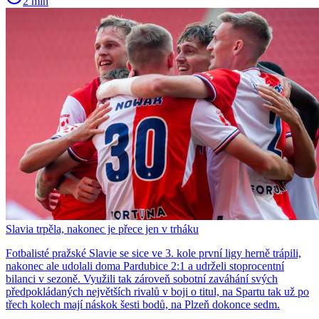
2 min
Slavia trpěla, nakonec je přece jen v trháku
Fotbalisté pražské Slavie se sice ve 3. kole první ligy herně trápili,
nakonec ale udolali doma Pardubice 2:1 a udrželi stoprocentní
bilanci v sezoně. Využili tak zároveň sobotní zaváhání svých
předpokládaných největších rivalů v boji o titul, na Spartu tak už po
třech kolech mají náskok šesti bodů, na Plzeň dokonce sedm.