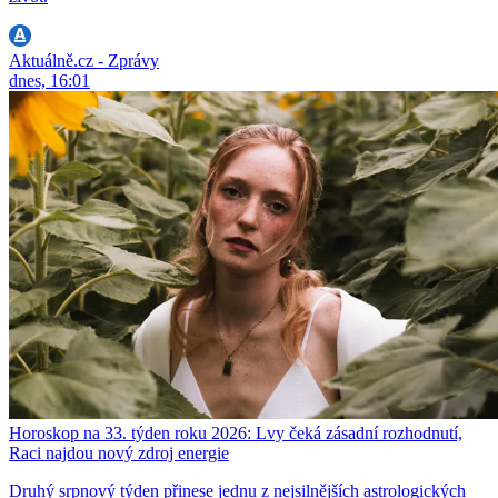
Aktuálně.cz - Zprávy
dnes, 16:01
Horoskop na 33. týden roku 2026: Lvy čeká zásadní rozhodnutí,
Raci najdou nový zdroj energie
Druhý srpnový týden přinese jednu z nejsilnějších astrologických