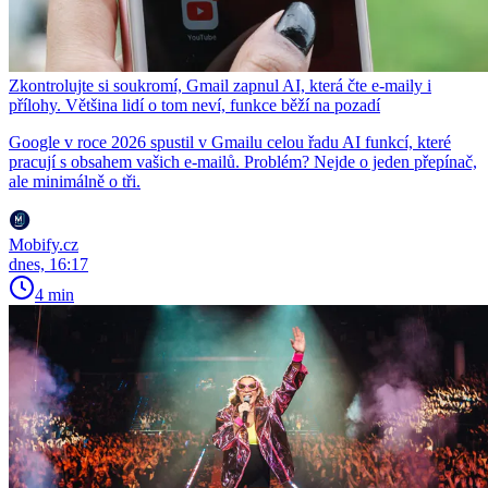
Zkontrolujte si soukromí, Gmail zapnul AI, která čte e-maily i
přílohy. Většina lidí o tom neví, funkce běží na pozadí
Google v roce 2026 spustil v Gmailu celou řadu AI funkcí, které
pracují s obsahem vašich e-mailů. Problém? Nejde o jeden přepínač,
ale minimálně o tři.
Mobify.cz
dnes, 16:17
4 min