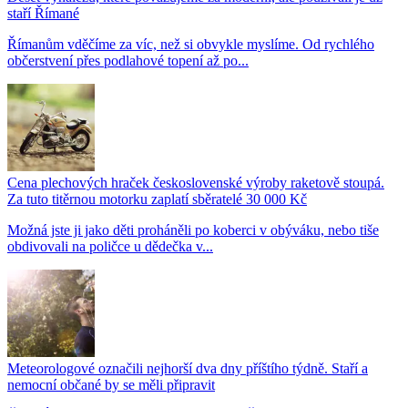
staří Římané
Římanům vděčíme za víc, než si obvykle myslíme. Od rychlého
občerstvení přes podlahové topení až po...
Cena plechových hraček československé výroby raketově stoupá.
Za tuto titěrnou motorku zaplatí sběratelé 30 000 Kč
Možná jste ji jako děti proháněli po koberci v obýváku, nebo tiše
obdivovali na poličce u dědečka v...
Meteorologové označili nejhorší dva dny příštího týdně. Staří a
nemocní občané by se měli připravit