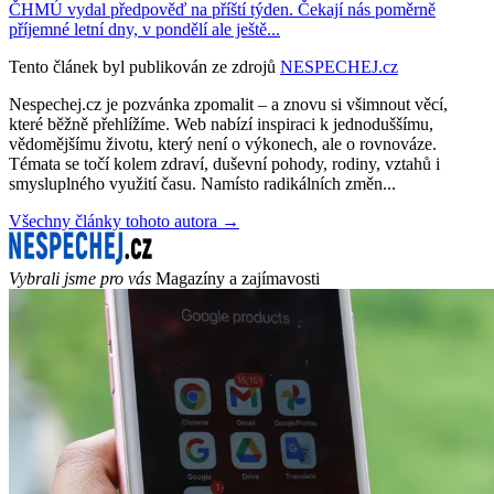
ČHMÚ vydal předpověď na příští týden. Čekají nás poměrně
příjemné letní dny, v pondělí ale ještě...
Tento článek byl publikován ze zdrojů
NESPECHEJ.cz
Nespechej.cz je pozvánka zpomalit – a znovu si všimnout věcí,
které běžně přehlížíme. Web nabízí inspiraci k jednoduššímu,
vědomějšímu životu, který není o výkonech, ale o rovnováze.
Témata se točí kolem zdraví, duševní pohody, rodiny, vztahů i
smysluplného využití času. Namísto radikálních změn...
Všechny články tohoto autora →
Vybrali jsme pro vás
Magazíny a zajímavosti