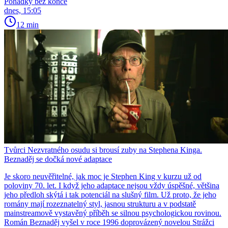
Pohádky bez konce
dnes, 15:05
12 min
Tvůrci Nezvratného osudu si brousí zuby na Stephena Kinga.
Beznaděj se dočká nové adaptace
Je skoro neuvěřitelné, jak moc je Stephen King v kurzu už od
poloviny 70. let. I když jeho adaptace nejsou vždy úspěšné, většina
jeho předloh skýtá i tak potenciál na slušný film. Už proto, že jeho
romány mají rozeznatelný styl, jasnou strukturu a v podstatě
mainstreamově vystavěný příběh se silnou psychologickou rovinou.
Román Beznaděj vyšel v roce 1996 doprovázený novelou Strážci