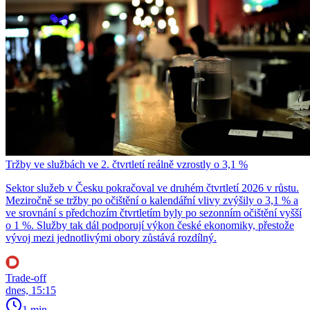
Tržby ve službách ve 2. čtvrtletí reálně vzrostly o 3,1 %
Sektor služeb v Česku pokračoval ve druhém čtvrtletí 2026 v růstu.
Meziročně se tržby po očištění o kalendářní vlivy zvýšily o 3,1 % a
ve srovnání s předchozím čtvrtletím byly po sezonním očištění vyšší
o 1 %. Služby tak dál podporují výkon české ekonomiky, přestože
vývoj mezi jednotlivými obory zůstává rozdílný.
Trade-off
dnes, 15:15
1 min