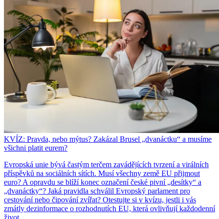
KVÍZ: Pravda, nebo mýtus? Zakázal Brusel „dvanáctku“ a musíme
všichni platit eurem?
Evropská unie bývá častým terčem zavádějících tvrzení a virálních
příspěvků na sociálních sítích. Musí všechny země EU přijmout
euro? A opravdu se blíží konec označení české pivní „desítky“ a
„dvanáctky“? Jaká pravidla schválil Evropský parlament pro
cestování nebo čipování zvířat? Otestujte si v kvízu, jestli i vás
zmátly dezinformace o rozhodnutích EU, která ovlivňují každodenní
život.