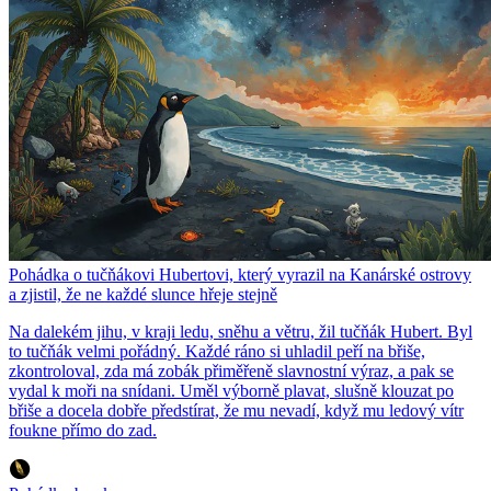
Pohádka o tučňákovi Hubertovi, který vyrazil na Kanárské ostrovy
a zjistil, že ne každé slunce hřeje stejně
Na dalekém jihu, v kraji ledu, sněhu a větru, žil tučňák Hubert. Byl
to tučňák velmi pořádný. Každé ráno si uhladil peří na břiše,
zkontroloval, zda má zobák přiměřeně slavnostní výraz, a pak se
vydal k moři na snídani. Uměl výborně plavat, slušně klouzat po
břiše a docela dobře předstírat, že mu nevadí, když mu ledový vítr
foukne přímo do zad.