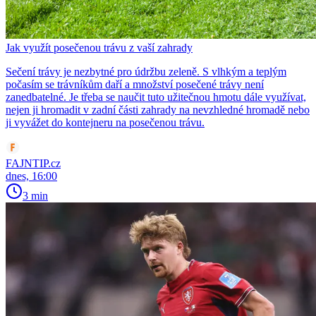
Jak využít posečenou trávu z vaší zahrady
Sečení trávy je nezbytné pro údržbu zeleně. S vlhkým a teplým
počasím se trávníkům daří a množství posečené trávy není
zanedbatelné. Je třeba se naučit tuto užitečnou hmotu dále využívat,
nejen ji hromadit v zadní části zahrady na nevzhledné hromadě nebo
ji vyvážet do kontejneru na posečenou trávu.
FAJNTIP.cz
dnes, 16:00
3 min