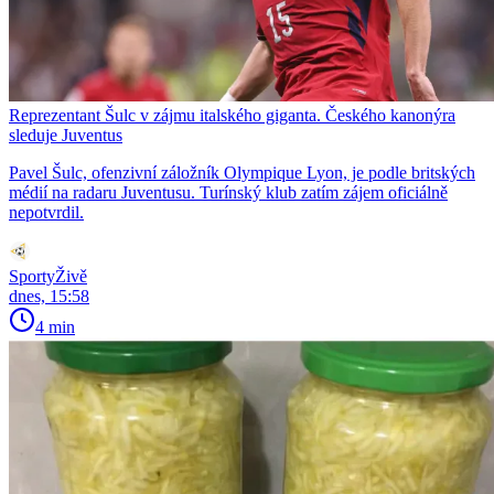
Reprezentant Šulc v zájmu italského giganta. Českého kanonýra
sleduje Juventus
Pavel Šulc, ofenzivní záložník Olympique Lyon, je podle britských
médií na radaru Juventusu. Turínský klub zatím zájem oficiálně
nepotvrdil.
SportyŽivě
dnes, 15:58
4 min