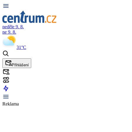
neděle 9. 8.
ne 9. 8.
31°C
Přihlášení
Reklama