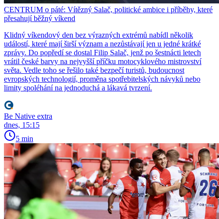
CENTRUM o páté: Vítězný Salač, politické ambice i příběhy, které
přesahují běžný víkend
Klidný víkendový den bez výrazných extrémů nabídl několik
událostí, které mají širší význam a nezůstávají jen u jedné krátké
zprávy. Do popředí se dostal Filip Salač, jenž po šestnácti letech
vrátil české barvy na nejvyšší příčku motocyklového mistrovství
světa. Vedle toho se řešilo také bezpečí turistů, budoucnost
evropských technologií, proměna spotřebitelských návyků nebo
limity spoléhání na jednoduchá a lákavá tvrzení.
Be Native extra
dnes, 15:15
5 min