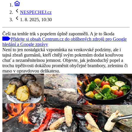
NESPECHEJ.cz
1. 8. 2025, 10:30
Češi na tenhle trik s popelem úplně zapomněli. A je to škoda
Přidejte si obsah Centrum.cz do oblíbených zdrojů pro Google
hledání a Google zprávy
Není to jen nostalgická vzpomínka na venkovské podzimy, ale i
tajná zbraň gurmánů, kteří chtějí svým pokrmům dodat kouřovou
chuť a nezaměnitelnou jemnost. Objevte, jak jednoduchý popel a
trochu trpělivosti dokážou proměnit obyčejné brambory, zeleninu či
maso v opravdovou delikatesu.