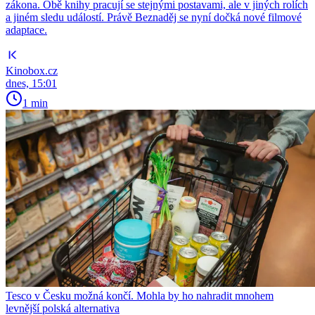
zákona. Obě knihy pracují se stejnými postavami, ale v jiných rolích
a jiném sledu událostí. Právě Beznaděj se nyní dočká nové filmové
adaptace.
Kinobox.cz
dnes, 15:01
1 min
Tesco v Česku možná končí. Mohla by ho nahradit mnohem
levnější polská alternativa