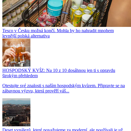
Tesco v Česku možná končí. Mohla by ho nahradit mnohem
levnější polská alternativa
HOSPODSKÝ KVÍZ: Na 10 z 10 dosáhnou jen ti s opravdu
širokým přehledem
Otestujte své znalosti s naším hospodským kvízem. Připravte se na
zábavnou výzvu, která prověří váš...
Deset vynálezů, které považujeme za moderní, ale používali je už