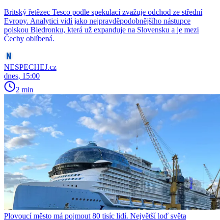
Britský řetězec Tesco podle spekulací zvažuje odchod ze střední
Evropy. Analytici vidí jako nejpravděpodobnějšího nástupce
polskou Biedronku, která už expanduje na Slovensku a je mezi
Čechy oblíbená.
NESPECHEJ.cz
dnes, 15:00
2 min
Plovoucí město má pojmout 80 tisíc lidí. Největší loď světa