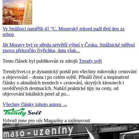
Ve Strážnici naměřili 41 °C. Moravský rekord padl třetí den za
sebou
Jih Moravy byl ve středu největší výhní v Česku. Strážnické měření
znovu překročilo čtyřicítku, data však...
Tento článek byl publikován ze zdrojů
Trendy svět
TrendySvet.cz je dynamický portál pro všechny milovníky cestování
a objevování – doma i po celém světě. Přináší čtivé a inspirativní
články o aktuálních trendech v cestování, skrytých klenotech i
osvědčených destinacích. Nabízí praktické tipy na cesty, od
objevování lokálních perel až po...
Všechny články tohoto autora →
Vybrali jsme pro vás
Magazíny a zajímavosti