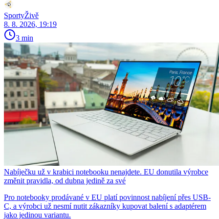
SportyŽivě
8. 8. 2026, 19:19
3 min
Nabíječku už v krabici notebooku nenajdete. EU donutila výrobce
změnit pravidla, od dubna jedině za své
Pro notebooky prodávané v EU platí povinnost nabíjení přes USB-
C, a výrobci už nesmí nutit zákazníky kupovat balení s adaptérem
jako jedinou variantu.