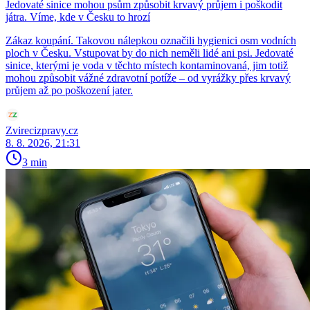
Jedovaté sinice mohou psům způsobit krvavý průjem i poškodit
játra. Víme, kde v Česku to hrozí
Zákaz koupání. Takovou nálepkou označili hygienici osm vodních
ploch v Česku. Vstupovat by do nich neměli lidé ani psi. Jedovaté
sinice, kterými je voda v těchto místech kontaminovaná, jim totiž
mohou způsobit vážné zdravotní potíže – od vyrážky přes krvavý
průjem až po poškození jater.
Zvirecizpravy.cz
8. 8. 2026, 21:31
3 min