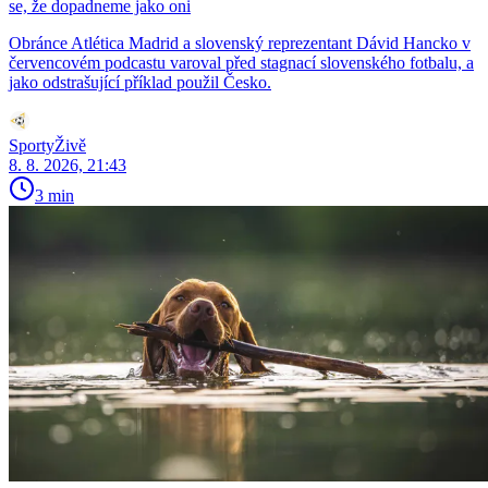
se, že dopadneme jako oni
Obránce Atlética Madrid a slovenský reprezentant Dávid Hancko v
červencovém podcastu varoval před stagnací slovenského fotbalu, a
jako odstrašující příklad použil Česko.
SportyŽivě
8. 8. 2026, 21:43
3 min