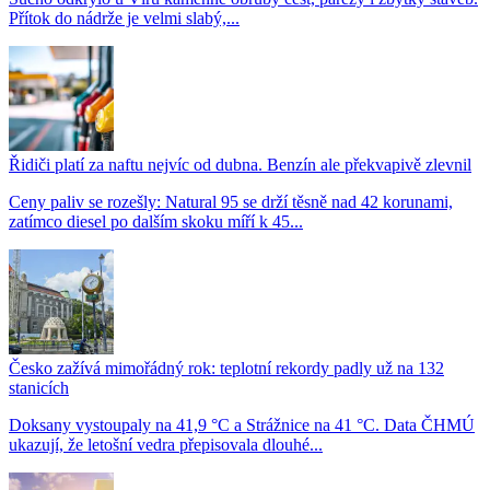
Přítok do nádrže je velmi slabý,...
Řidiči platí za naftu nejvíc od dubna. Benzín ale překvapivě zlevnil
Ceny paliv se rozešly: Natural 95 se drží těsně nad 42 korunami,
zatímco diesel po dalším skoku míří k 45...
Česko zažívá mimořádný rok: teplotní rekordy padly už na 132
stanicích
Doksany vystoupaly na 41,9 °C a Strážnice na 41 °C. Data ČHMÚ
ukazují, že letošní vedra přepisovala dlouhé...