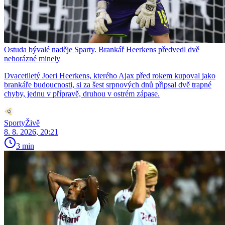
Ostuda bývalé naděje Sparty. Brankář Heerkens předvedl dvě
nehorázné minely
Dvacetiletý Joeri Heerkens, kterého Ajax před rokem kupoval jako
brankáře budoucnosti, si za šest srpnových dnů připsal dvě trapné
chyby, jednu v přípravě, druhou v ostrém zápase.
SportyŽivě
8. 8. 2026, 20:21
3 min