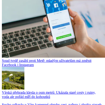
Soud tvrdě zasáhl proti Metě: mladým uživatelům má změnit
Facebook i Instagram
Vírská přehrada klesla o osm metrů: Ukázala staré cesty i ruiny,
voda ale pořád míří do kohoutků
Sucho odkrylo u Víru kamenné obruby cest, pařezy i zbytky staveb.