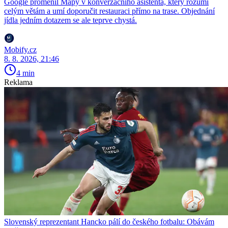
Google proměnil Mapy v konverzačního asistenta, který rozumí
celým větám a umí doporučit restauraci přímo na trase. Objednání
jídla jedním dotazem se ale teprve chystá.
Mobify.cz
8. 8. 2026, 21:46
4 min
Reklama
Slovenský reprezentant Hancko pálí do českého fotbalu: Obávám