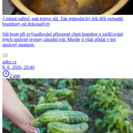
5 minut vaření, pak teprve sůl. Tak jednoduchý trik dělí rozpadlé
brambory od dokonalých
Sůl hraje při zvýrazňování přirozené chuti brambor a zajišťování
jejich správné textury zásadní roli. Musíte ji však přidat v ten
správný moment.
adbz.cz
8. 8. 2026, 20:40
2 min