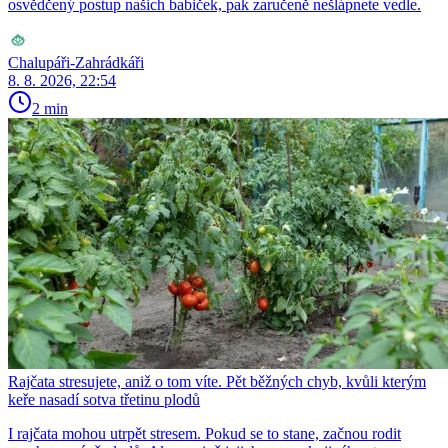
osvědčený postup našich babiček, pak zaručeně nešlápnete vedle.
Chalupáři-Zahrádkáři
8. 8. 2026, 22:54
2 min
Rajčata stresujete, aniž o tom víte. Pět běžných chyb, kvůli kterým
keře nasadí sotva třetinu plodů
I rajčata mohou utrpět stresem. Pokud se to stane, začnou rodit