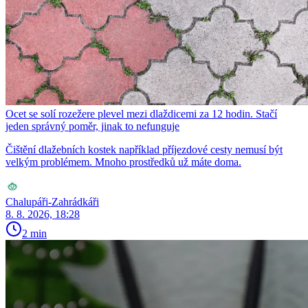
Ocet se solí rozežere plevel mezi dlaždicemi za 12 hodin. Stačí
jeden správný poměr, jinak to nefunguje
Čištění dlažebních kostek například příjezdové cesty nemusí být
velkým problémem. Mnoho prostředků už máte doma.
Chalupáři-Zahrádkáři
8. 8. 2026, 18:28
2 min