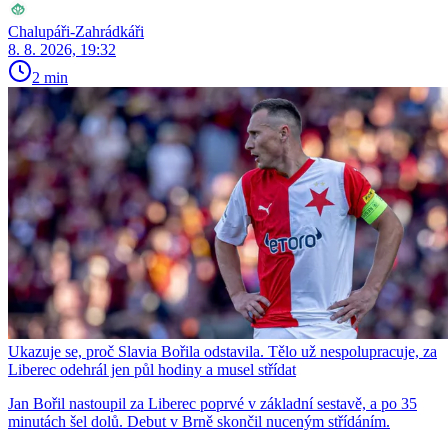
Chalupáři-Zahrádkáři
8. 8. 2026, 19:32
2 min
Ukazuje se, proč Slavia Bořila odstavila. Tělo už nespolupracuje, za
Liberec odehrál jen půl hodiny a musel střídat
Jan Bořil nastoupil za Liberec poprvé v základní sestavě, a po 35
minutách šel dolů. Debut v Brně skončil nuceným střídáním.