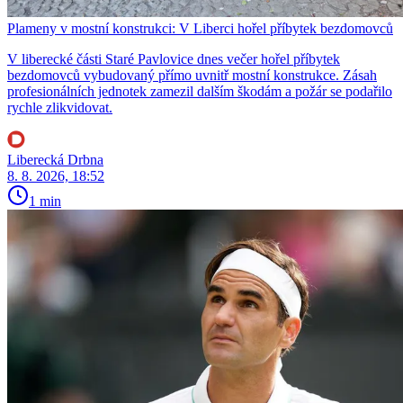
Plameny v mostní konstrukci: V Liberci hořel příbytek bezdomovců
V liberecké části Staré Pavlovice dnes večer hořel příbytek
bezdomovců vybudovaný přímo uvnitř mostní konstrukce. Zásah
profesionálních jednotek zamezil dalším škodám a požár se podařilo
rychle zlikvidovat.
Liberecká Drbna
8. 8. 2026, 18:52
1 min