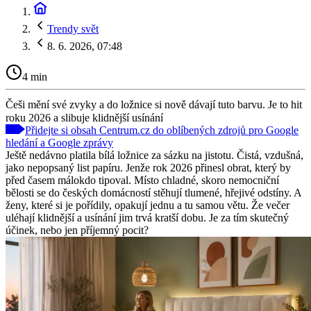
Trendy svět
8. 6. 2026, 07:48
4 min
Češi mění své zvyky a do ložnice si nově dávají tuto barvu. Je to hit
roku 2026 a slibuje klidnější usínání
Přidejte si obsah Centrum.cz do oblíbených zdrojů pro Google
hledání a Google zprávy
Ještě nedávno platila bílá ložnice za sázku na jistotu. Čistá, vzdušná,
jako nepopsaný list papíru. Jenže rok 2026 přinesl obrat, který by
před časem málokdo tipoval. Místo chladné, skoro nemocniční
bělosti se do českých domácností stěhují tlumené, hřejivé odstíny. A
ženy, které si je pořídily, opakují jednu a tu samou větu. Že večer
uléhají klidnější a usínání jim trvá kratší dobu. Je za tím skutečný
účinek, nebo jen příjemný pocit?