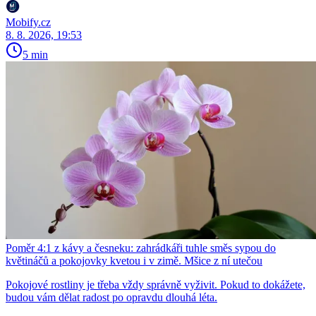
Mobify.cz
8. 8. 2026, 19:53
5 min
Poměr 4:1 z kávy a česneku: zahrádkáři tuhle směs sypou do
květináčů a pokojovky kvetou i v zimě. Mšice z ní utečou
Pokojové rostliny je třeba vždy správně vyživit. Pokud to dokážete,
budou vám dělat radost po opravdu dlouhá léta.