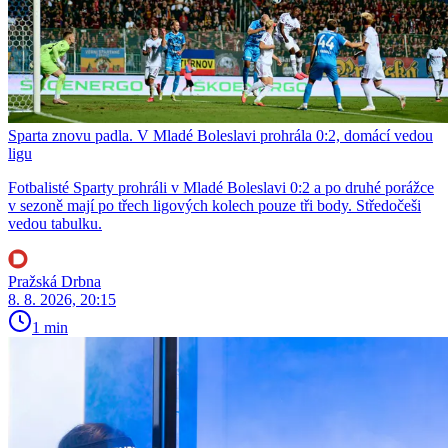
Sparta znovu padla. V Mladé Boleslavi prohrála 0:2, domácí vedou
ligu
Fotbalisté Sparty prohráli v Mladé Boleslavi 0:2 a po druhé porážce
v sezoně mají po třech ligových kolech pouze tři body. Středočeši
vedou tabulku.
Pražská Drbna
8. 8. 2026, 20:15
1 min