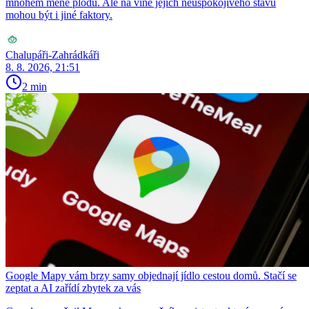
mnohem méně plodů. Ale na vině jejich neuspokojivého stavu
mohou být i jiné faktory.
Chalupáři-Zahrádkáři
8. 8. 2026, 21:51
2 min
Google Mapy vám brzy samy objednají jídlo cestou domů. Stačí se
zeptat a AI zařídí zbytek za vás