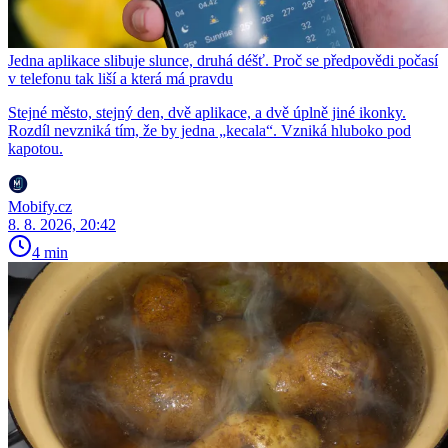
Jedna aplikace slibuje slunce, druhá déšť. Proč se předpovědi počasí
v telefonu tak liší a která má pravdu
Stejné město, stejný den, dvě aplikace, a dvě úplně jiné ikonky.
Rozdíl nevzniká tím, že by jedna „kecala“. Vzniká hluboko pod
kapotou.
Mobify.cz
8. 8. 2026, 20:42
4 min