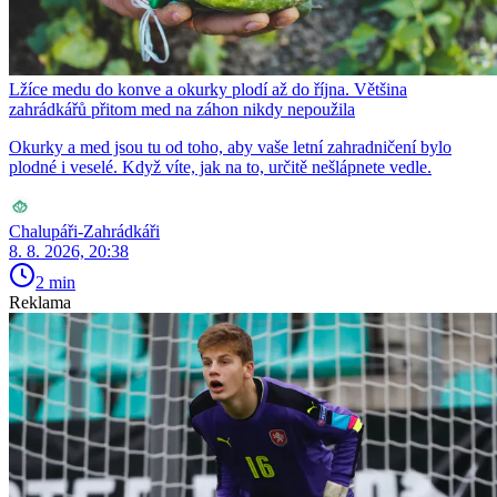
Lžíce medu do konve a okurky plodí až do října. Většina
zahrádkářů přitom med na záhon nikdy nepoužila
Okurky a med jsou tu od toho, aby vaše letní zahradničení bylo
plodné i veselé. Když víte, jak na to, určitě nešlápnete vedle.
Chalupáři-Zahrádkáři
8. 8. 2026, 20:38
2 min
Reklama