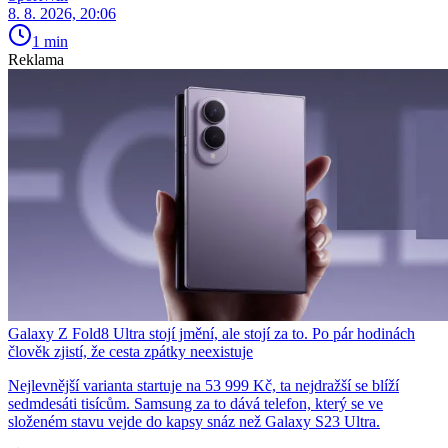
8. 8. 2026, 20:06
1 min
Reklama
Galaxy Z Fold8 Ultra stojí jmění, ale stojí za to. Po pár hodinách
člověk zjistí, že cesta zpátky neexistuje
Nejlevnější varianta startuje na 53 999 Kč, ta nejdražší se blíží
sedmdesáti tisícům. Samsung za to dává telefon, který se ve
složeném stavu vejde do kapsy snáz než Galaxy S23 Ultra.