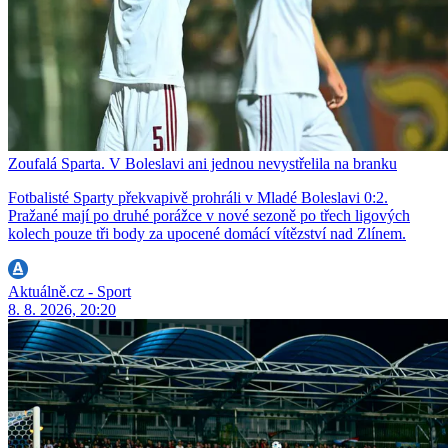
Zoufalá Sparta. V Boleslavi ani jednou nevystřelila na branku
Fotbalisté Sparty překvapivě prohráli v Mladé Boleslavi 0:2.
Pražané mají po druhé porážce v nové sezoně po třech ligových
kolech pouze tři body za upocené domácí vítězství nad Zlínem.
Aktuálně.cz - Sport
8. 8. 2026, 20:20