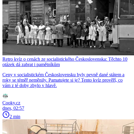
Retro kvíz o cenách ze socialistického Československa: Těchto 10
otázek dá zabrat i pamětníkům
Ceny v socialistickém Československu byly pevně dané státem a
roky se téměř neměnily. Pamatujete si je? Tento kvíz prověří, co
vám z té doby zbylo v hlavě.
Cooky.cz
dnes, 02:57
2 min