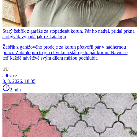
Starý žebřík z garáže za stopadesát korun. Pár ho natřel, přidal prkna
a obývák vypadá jako z katalogu
Žebřík z garážového prodeje za korun přetvořil pár v nádhernou
polici. Zabralo jim to jen chvilku a stálo je to pár korun. Navíc se
teď každé návštěvě svým dílem můžou pochlubit.
adbz.cz
8. 8. 2026, 18:35
2 min