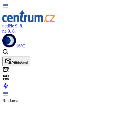
neděle 9. 8.
ne 9. 8.
16°C
Přihlášení
Reklama