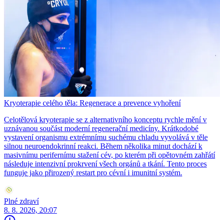
Kryoterapie celého těla: Regenerace a prevence vyhoření
Celotělová kryoterapie se z alternativního konceptu rychle mění v
uznávanou součást moderní regenerační medicíny. Krátkodobé
vystavení organismu extrémnímu suchému chladu vyvolává v těle
silnou neuroendokrinní reakci. Během několika minut dochází k
masivnímu perifernímu stažení cév, po kterém při opětovném zahřátí
následuje intenzivní prokrvení všech orgánů a tkání. Tento proces
funguje jako přirozený restart pro cévní i imunitní systém.
Plné zdraví
8. 8. 2026, 20:07