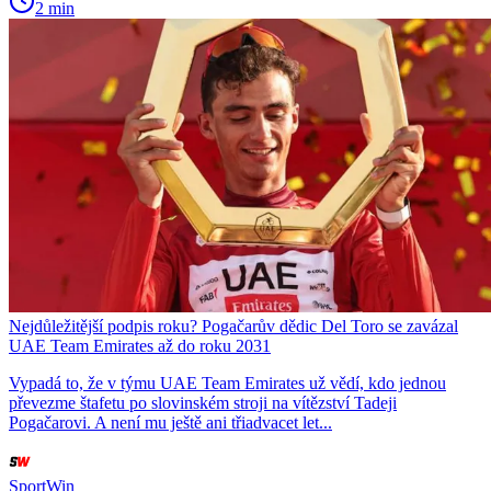
2 min
Nejdůležitější podpis roku? Pogačarův dědic Del Toro se zavázal
UAE Team Emirates až do roku 2031
Vypadá to, že v týmu UAE Team Emirates už vědí, kdo jednou
převezme štafetu po slovinském stroji na vítězství Tadeji
Pogačarovi. A není mu ještě ani třiadvacet let...
SportWin