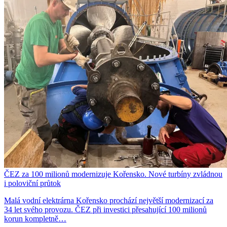
ČEZ za 100 milionů modernizuje Kořensko. Nové turbíny zvládnou
i poloviční průtok
Malá vodní elektrárna Kořensko prochází největší modernizací za
34 let svého provozu. ČEZ při investici přesahující 100 milionů
korun kompletně…