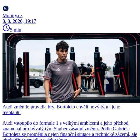
Mobify.cz
8. 8. 2026, 19:17
5 min
Audi změnilo pravidla hry. Bortoleto chválí nový tým i jeho
mentalitu
Audi vstoupilo do formule 1 s velkými ambicemi a jeho příchod
znamenal pro bývalý tým Sauber zásadní změnu. Podle Gabriela
Bortoleta se proměnila nejen finanční situace a technické zázemí, ale
především mentalita celého týmu.