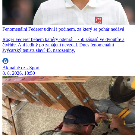
Fenomenální Federer udivil i počinem, za který se pohár nedává
Roger Federer během kariéry odehrál 1750 zápasů ve dvouhře a
čtyřhře. Ani jediný po zahájení nevzdal. Dnes fenomenální
švýcarský tenista slaví 45. narozeniny.
Aktuálně.cz - Sport
8. 8. 2026, 18:50