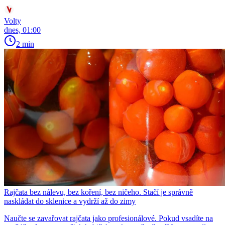
Volty
dnes, 01:00
2 min
Rajčata bez nálevu, bez koření, bez ničeho. Stačí je správně
naskládat do sklenice a vydrží až do zimy
Naučte se zavařovat rajčata jako profesionálové. Pokud vsadíte na