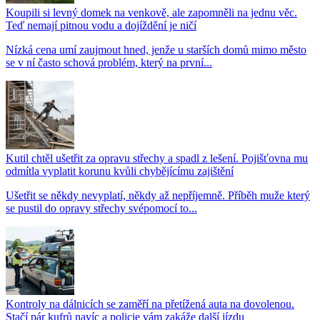
Koupili si levný domek na venkově, ale zapomněli na jednu věc.
Teď nemají pitnou vodu a dojíždění je ničí
Nízká cena umí zaujmout hned, jenže u starších domů mimo město
se v ní často schová problém, který na první...
Kutil chtěl ušetřit za opravu střechy a spadl z lešení. Pojišťovna mu
odmítla vyplatit korunu kvůli chybějícímu zajištění
Ušetřit se někdy nevyplatí, někdy až nepříjemně. Příběh muže který
se pustil do opravy střechy svépomocí to...
Kontroly na dálnicích se zaměří na přetížená auta na dovolenou.
Stačí pár kufrů navíc a policie vám zakáže další jízdu