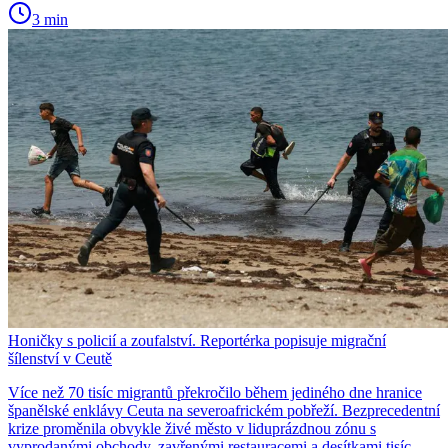
3 min
Honičky s policií a zoufalství. Reportérka popisuje migrační
šílenství v Ceutě
Více než 70 tisíc migrantů překročilo během jediného dne hranice
španělské enklávy Ceuta na severoafrickém pobřeží. Bezprecedentní
krize proměnila obvykle živé město v liduprázdnou zónu s
vyprodanými obchody, zavřenými restauracemi a desítkami tisíc