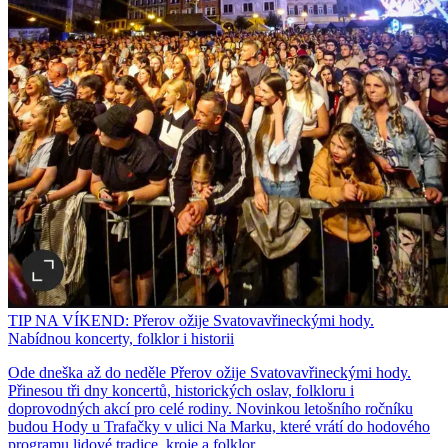
TIP NA VÍKEND: Přerov ožije Svatovavřineckými hody.
Nabídnou koncerty, folklor i historii
Ode dneška až do neděle Přerov ožije Svatovavřineckými hody.
Přinesou tři dny koncertů, historických oslav, folkloru i
doprovodných akcí pro celé rodiny. Novinkou letošního ročníku
budou Hody u Trafačky v ulici Na Marku, které vrátí do hodového
programu lidové tradice, kroje a folklor.