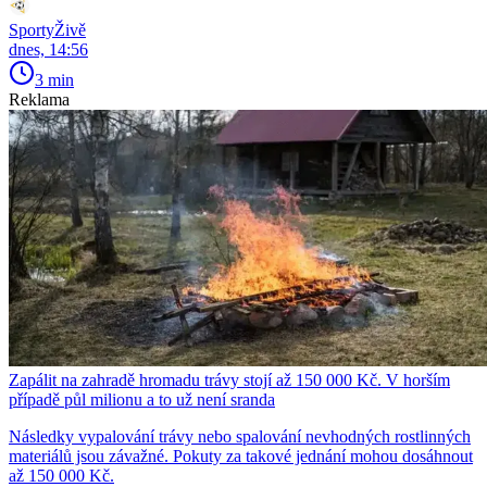
SportyŽivě
dnes, 14:56
3 min
Reklama
Zapálit na zahradě hromadu trávy stojí až 150 000 Kč. V horším
případě půl milionu a to už není sranda
Následky vypalování trávy nebo spalování nevhodných rostlinných
materiálů jsou závažné. Pokuty za takové jednání mohou dosáhnout
až 150 000 Kč.