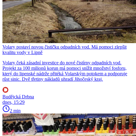
Volary postaví novou čističku odpadních vod. Má pomoci zlepšit
kvalitu vody v Lipně
Volary čeká zásadní investice do nové čistírny odpadních vod.
Projekt za 100 milionů korun má pomoci snížit množství fosforu,
který do lipenské nádrže přitéká Volarským potokem a podporuje
růst sinic. Dvě třetiny nákladů uhradí Jihočeský kraj.
Budějcká Drbna
dnes, 15:29
2 min