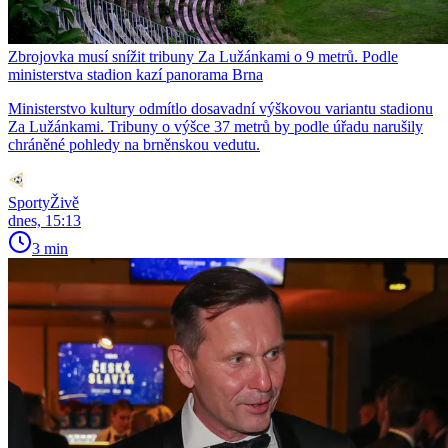
Zbrojovka musí snížit tribuny Za Lužánkami o 9 metrů. Podle
ministerstva stadion kazí panorama Brna
Ministerstvo kultury odmítlo dosavadní výškovou variantu stadionu
Za Lužánkami. Tribuny o výšce 37 metrů by podle úřadu narušily
chráněné pohledy na brněnskou vedutu.
SportyŽivě
dnes, 15:13
3 min