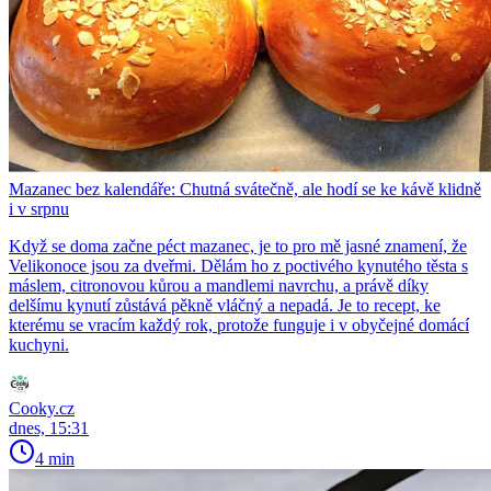
Mazanec bez kalendáře: Chutná svátečně, ale hodí se ke kávě klidně
i v srpnu
Když se doma začne péct mazanec, je to pro mě jasné znamení, že
Velikonoce jsou za dveřmi. Dělám ho z poctivého kynutého těsta s
máslem, citronovou kůrou a mandlemi navrchu, a právě díky
delšímu kynutí zůstává pěkně vláčný a nepadá. Je to recept, ke
kterému se vracím každý rok, protože funguje i v obyčejné domácí
kuchyni.
Cooky.cz
dnes, 15:31
4 min