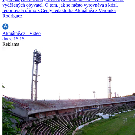
vyděšených obyvatel. O tom, jak se město vyrovnává s krizí,
reportovala přímo z Ceuty redaktorka Aktuálně.cz Veronika
Rodriguez.
Aktuálně.cz - Video
dnes, 15:15
Reklama