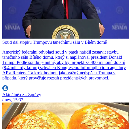
Soud dal stopku Trumpovu tanečnímu sálu v Bílém domě
Americký federální odvolací soud v pátek nařídil zastavit stavbu
tanečního sálu Bílého domu, který si naplánoval prezident Donald
Trump. Podle soudu je nutné, aby byl projekt za 400 milionů dolarů
(8,4 miliardy korun) schválen Kongresem. Informují o tom agentury
AP a Reuters. Ta krok hodnotí jako vážný neúspěch Trumpa v
případu, který prověřuje rozsah prezidentských pravomocí.
Aktuálně.cz - Zprávy
dnes, 15:32