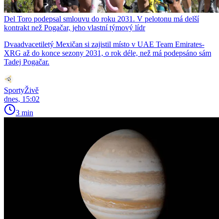
Del Toro podepsal smlouvu do roku 2031. V pelotonu má delší
kontrakt než Pogačar, jeho vlastní týmový lídr
Dvaadvacetiletý Mexičan si zajistil místo v UAE Team Emirates-
XRG až do konce sezony 2031, o rok déle, než má podepsáno sám
Tadej Pogačar.
SportyŽivě
dnes, 15:02
3 min