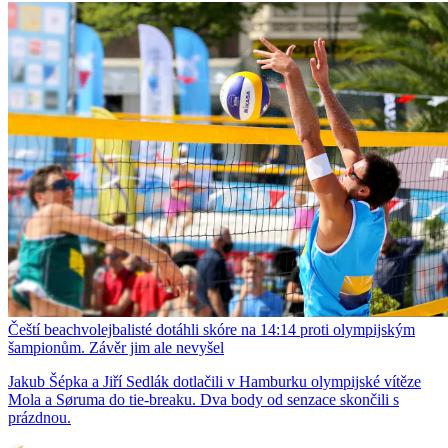
Čeští beachvolejbalisté dotáhli skóre na 14:14 proti olympijským
šampionům. Závěr jim ale nevyšel
Jakub Šépka a Jiří Sedlák dotlačili v Hamburku olympijské vítěze
Mola a Søruma do tie-breaku. Dva body od senzace skončili s
prázdnou.