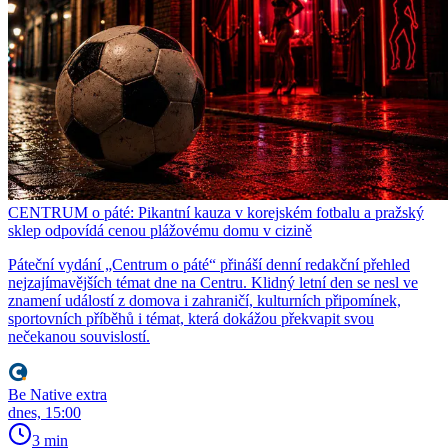
CENTRUM o páté: Pikantní kauza v korejském fotbalu a pražský
sklep odpovídá cenou plážovému domu v cizině
Páteční vydání „Centrum o páté“ přináší denní redakční přehled
nejzajímavějších témat dne na Centru. Klidný letní den se nesl ve
znamení událostí z domova i zahraničí, kulturních připomínek,
sportovních příběhů i témat, která dokážou překvapit svou
nečekanou souvislostí.
Be Native extra
dnes, 15:00
3 min