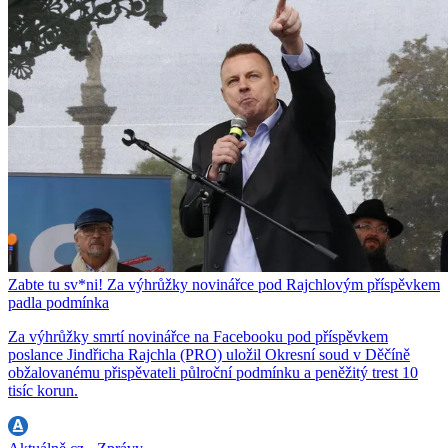
Zabte tu sv*ni! Za výhrůžky novinářce pod Rajchlovým příspěvkem
padla podmínka
Za výhrůžky smrtí novinářce na Facebooku pod příspěvkem
poslance Jindřicha Rajchla (PRO) uložil Okresní soud v Děčíně
obžalovanému přispěvateli půlroční podmínku a peněžitý trest 10
tisíc korun.