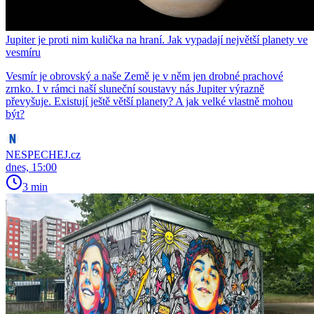
Jupiter je proti nim kulička na hraní. Jak vypadají největší planety ve
vesmíru
Vesmír je obrovský a naše Země je v něm jen drobné prachové
zrnko. I v rámci naší sluneční soustavy nás Jupiter výrazně
převyšuje. Existují ještě větší planety? A jak velké vlastně mohou
být?
NESPECHEJ.cz
dnes, 15:00
3 min