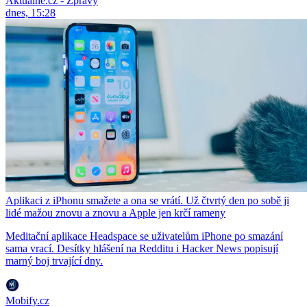
Aktuálně.cz - Zprávy
dnes, 15:28
Aplikaci z iPhonu smažete a ona se vrátí. Už čtvrtý den po sobě ji
lidé mažou znovu a znovu a Apple jen krčí rameny
Meditační aplikace Headspace se uživatelům iPhone po smazání
sama vrací. Desítky hlášení na Redditu i Hacker News popisují
marný boj trvající dny.
Mobify.cz