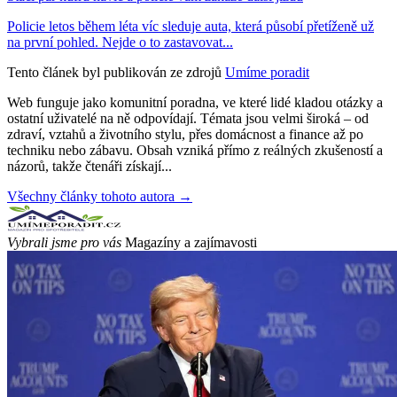
Policie letos během léta víc sleduje auta, která působí přetíženě už
na první pohled. Nejde o to zastavovat...
Tento článek byl publikován ze zdrojů
Umíme poradit
Web funguje jako komunitní poradna, ve které lidé kladou otázky a
ostatní uživatelé na ně odpovídají. Témata jsou velmi široká – od
zdraví, vztahů a životního stylu, přes domácnost a finance až po
techniku nebo zábavu. Obsah vzniká přímo z reálných zkušeností a
názorů, takže čtenáři získají...
Všechny články tohoto autora →
Vybrali jsme pro vás
Magazíny a zajímavosti