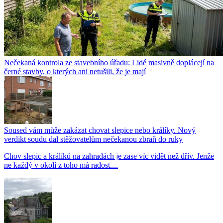
Nečekaná kontrola ze stavebního úřadu: Lidé masivně doplácejí na
černé stavby, o kterých ani netušili, že je mají
Soused vám může zakázat chovat slepice nebo králíky. Nový
verdikt soudu dal stěžovatelům nečekanou zbraň do ruky
Chov slepic a králíků na zahradách je zase víc vidět než dřív. Jenže
ne každý v okolí z toho má radost....