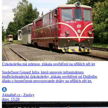
Úzkokolejka má zelenou, získala osvědčení na příštích pět let
Společnost Gepard Infra, která spravuje infrastrukturu
jindřichohradecké úzkokolejky, získala osvědčení od Drážního
úřadu o bezpečnosti provozovatele dráhy na příštích pět let.
Aktuálně.cz - Zprávy
dnes, 15:29