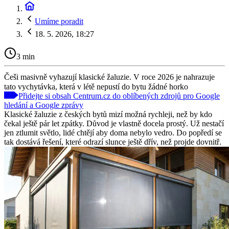
Umíme poradit
18. 5. 2026, 18:27
3 min
Češi masivně vyhazují klasické žaluzie. V roce 2026 je nahrazuje
tato vychytávka, která v létě nepustí do bytu žádné horko
Přidejte si obsah Centrum.cz do oblíbených zdrojů pro Google
hledání a Google zprávy
Klasické žaluzie z českých bytů mizí možná rychleji, než by kdo
čekal ještě pár let zpátky. Důvod je vlastně docela prostý. Už nestačí
jen ztlumit světlo, lidé chtějí aby doma nebylo vedro. Do popředí se
tak dostává řešení, které odrazí slunce ještě dřív, než projde dovnitř.