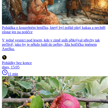
Pohádka o kouzelném hrníčku, který byl pořád plný kakaa a nechtěl
zůstat jen na poličce
V jedné vesnici pod lesem, kde v zimě sníh přikrýval střechy tak
pečlivě, jako by je někdo balil do peřiny, žila holčička jménem
Anežka.
Pohádky bez konce
dnes, 15:05
11 min