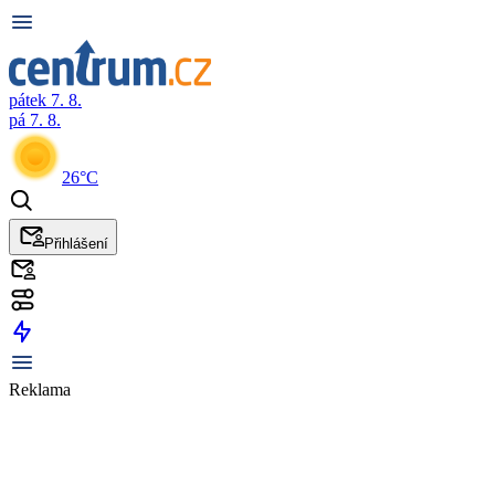
pátek 7. 8.
pá 7. 8.
26°C
Přihlášení
Reklama