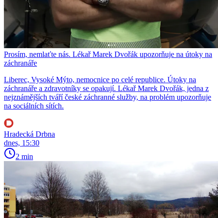
Prosím, nemlaťte nás. Lékař Marek Dvořák upozorňuje na útoky na
záchranáře
Liberec, Vysoké Mýto, nemocnice po celé republice. Útoky na
záchranáře a zdravotníky se opakují. Lékař Marek Dvořák, jedna z
nejznámějších tváří české záchranné služby, na problém upozorňuje
na sociálních sítích.
Hradecká Drbna
dnes, 15:30
2 min