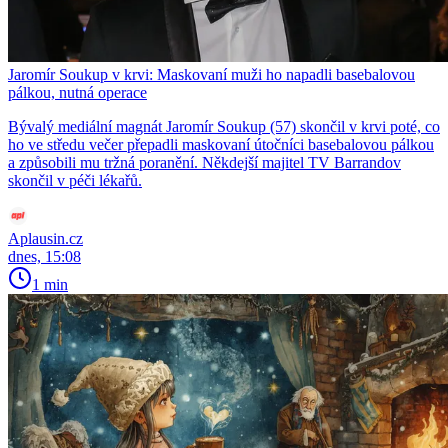
Jaromír Soukup v krvi: Maskovaní muži ho napadli basebalovou
pálkou, nutná operace
Bývalý mediální magnát Jaromír Soukup (57) skončil v krvi poté, co
ho ve středu večer přepadli maskovaní útočníci basebalovou pálkou
a způsobili mu tržná poranění. Někdejší majitel TV Barrandov
skončil v péči lékařů.
Aplausin.cz
dnes, 15:08
1 min