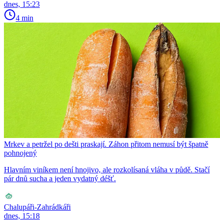
dnes, 15:23
4 min
Mrkev a petržel po dešti praskají. Záhon přitom nemusí být špatně
pohnojený
Hlavním viníkem není hnojivo, ale rozkolísaná vláha v půdě. Stačí
pár dnů sucha a jeden vydatný déšť.
Chalupáři-Zahrádkáři
dnes, 15:18