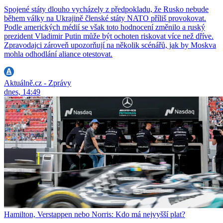
Spojené státy dlouho vycházely z předpokladu, že Rusko nebude
během války na Ukrajině členské státy NATO příliš provokovat.
Podle amerických médií se však toto hodnocení změnilo a ruský
prezident Vladimir Putin může být ochoten riskovat více než dříve.
Zpravodajci zároveň upozorňují na několik scénářů, jak by Moskva
mohla odhodlání aliance otestovat.
Aktuálně.cz - Zprávy
dnes, 14:49
Hamilton, Verstappen nebo Norris: Kdo má nejvyšší plat?