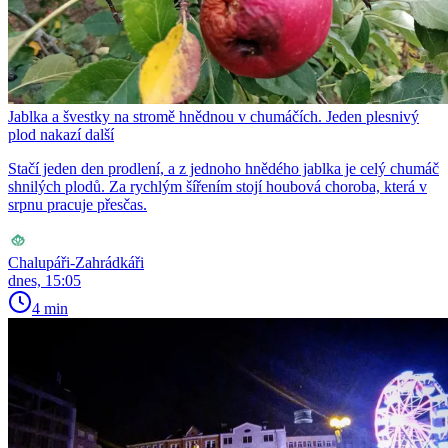
Jablka a švestky na stromě hnědnou v chumáčích. Jeden plesnivý
plod nakazí další
Stačí jeden den prodlení, a z jednoho hnědého jablka je celý chumáč
shnilých plodů. Za rychlým šířením stojí houbová choroba, která v
srpnu pracuje přesčas.
Chalupáři-Zahrádkáři
dnes, 15:05
4 min