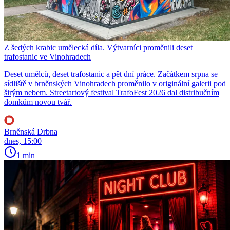
Z šedých krabic umělecká díla. Výtvarníci proměnili deset
trafostanic ve Vinohradech
Deset umělců, deset trafostanic a pět dní práce. Začátkem srpna se
sídliště v brněnských Vinohradech proměnilo v originální galerii pod
širým nebem. Streetartový festival TrafoFest 2026 dal distribučním
domkům novou tvář.
Brněnská Drbna
dnes, 15:00
1 min