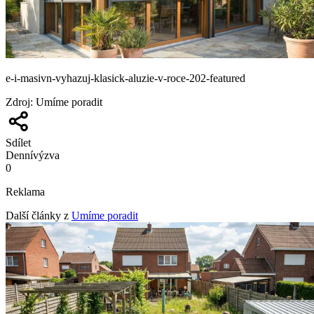
e-i-masivn-vyhazuj-klasick-aluzie-v-roce-202-featured
Zdroj
:
Umíme poradit
Sdílet
Denní
výzva
0
Reklama
Další články z
Umíme poradit