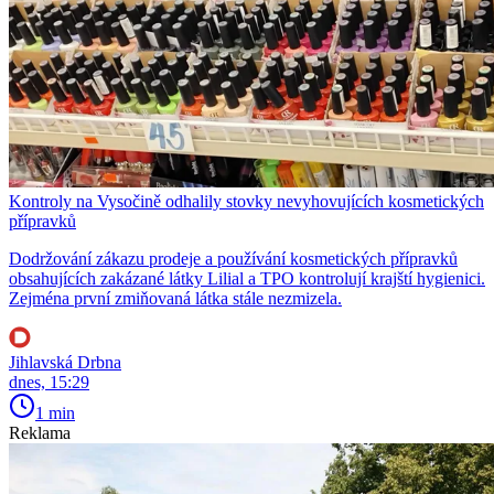
Kontroly na Vysočině odhalily stovky nevyhovujících kosmetických
přípravků
Dodržování zákazu prodeje a používání kosmetických přípravků
obsahujících zakázané látky Lilial a TPO kontrolují krajští hygienici.
Zejména první zmiňovaná látka stále nezmizela.
Jihlavská Drbna
dnes, 15:29
1 min
Reklama