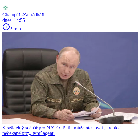
Chalupáři-Zahrádkáři
dnes, 14:55
2 min
Strašidelný scénář pro NATO. Putin může otestovat „hranice“
nečekaně brzy, tvrdí agenti