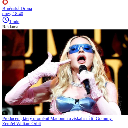
Brněnská Drbna
dnes, 18:40
1 min
Reklama
Producent, který proměnil Madonnu a získal s ní tři Grammy.
Zemřel William Orbit