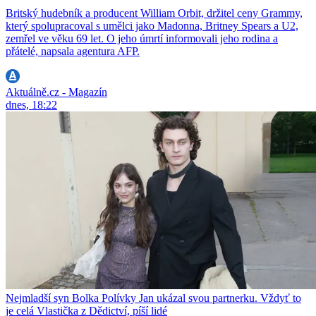
Britský hudebník a producent William Orbit, držitel ceny Grammy,
který spolupracoval s umělci jako Madonna, Britney Spears a U2,
zemřel ve věku 69 let. O jeho úmrtí informovali jeho rodina a
přátelé, napsala agentura AFP.
Aktuálně.cz - Magazín
dnes, 18:22
Nejmladší syn Bolka Polívky Jan ukázal svou partnerku. Vždyť to
je celá Vlastička z Dědictví, píší lidé