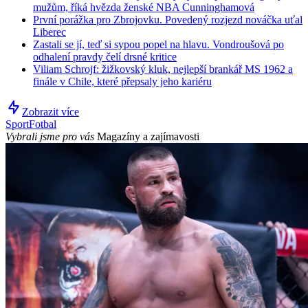
mužům, říká hvězda ženské NBA Cunninghamová
První porážka pro Zbrojovku. Povedený rozjezd nováčka uťal
Liberec
Zastali se jí, teď si sypou popel na hlavu. Vondroušová po
odhalení pravdy čelí drsné kritice
Viliam Schrojf: žižkovský kluk, nejlepší brankář MS 1962 a
finále v Chile, které přepsaly jeho kariéru
Zobrazit více
Sport
Fotbal
Vybrali jsme pro vás
Magazíny a zajímavosti