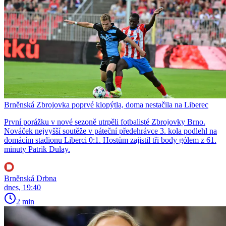
Brněnská Zbrojovka poprvé klopýtla, doma nestačila na Liberec
První porážku v nové sezoně utrpěli fotbalisté Zbrojovky Brno.
Nováček nejvyšší soutěže v páteční předehrávce 3. kola podlehl na
domácím stadionu Liberci 0:1. Hostům zajistil tři body gólem z 61.
minuty Patrik Dulay.
Brněnská Drbna
dnes, 19:40
2 min