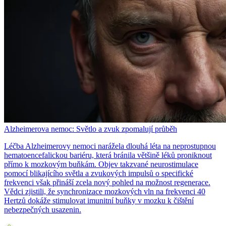
Alzheimerova nemoc: Světlo a zvuk zpomalují průběh
Léčba Alzheimerovy nemoci narážela dlouhá léta na neprostupnou
hematoencefalickou bariéru, která bránila většině léků proniknout
přímo k mozkovým buňkám. Objev takzvané neurostimulace
pomocí blikajícího světla a zvukových impulsů o specifické
frekvenci však přináší zcela nový pohled na možnost regenerace.
Vědci zjistili, že synchronizace mozkových vln na frekvenci 40
Hertzů dokáže stimulovat imunitní buňky v mozku k čištění
nebezpečných usazenin.