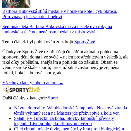
Barbora Bukovská sbírá medaile v horském kole i cyklokrosu.
Přirovnávají ji k van der Poelovi
Sedmnáctiletá Barbora Bukovská má za necelé dva roky na
juniorské scéně nejméně osm medailí z mistrovství...
Tento článek byl publikován ze zdrojů
SportyŽivě
Články ze SportyŽivě.cz přinášejí čtenářům aktuální pohled na
sportovní dění doma i ve světě – nejen prostřednictvím výsledků, ale
také díky příběhům, analýzám a pohledu do zákulisí. Obsah se
věnuje široké škále sportů, přičemž silně zastoupený je zejména
fotbal, hokej a bojové sporty, ale...
Všechny články tohoto autora →
Další články z kategorie
Sport
Návrat do reality. Wimbledonská šampionka Nosková ztratila
téměř vyhraný set a na Masters jde překvapivě z kola ven
Salah je v Turecku za boha. Stovky fanoušků přivítaly
legendu Liverpoolu jako filmovou hvězdu
Chci chránit mladé dívky, neměly by hrát proti biologickým