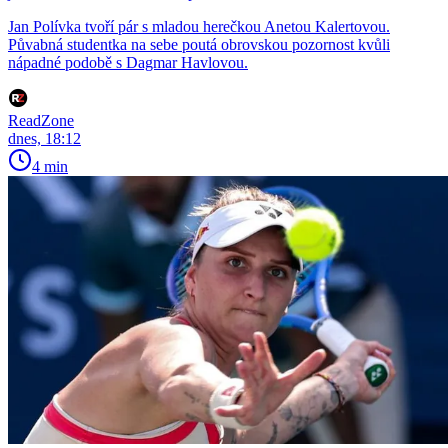
Jan Polívka tvoří pár s mladou herečkou Anetou Kalertovou.
Půvabná studentka na sebe poutá obrovskou pozornost kvůli
nápadné podobě s Dagmar Havlovou.
ReadZone
dnes, 18:12
4 min