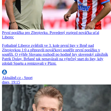
První porážka pro Zbrojovku. Povedený rozjezd nováčka uťal
Liberec
Fotbalisté Liberce zvítězili ve 3. kole první ligy v Brně nad
Zbrojovkou 1:0 a připravili nováčkovi soutěže první porážku v
soutěži. O výhře Slovanu rozhodl po hodině hry slovenský záložník
Patrik Dulay. Brňané tak nenavázali na výtečný start do ligy, kdy
zdolali Spartu a remizovali v Plzni.
Aktuálně.cz - Sport
dnes, 19:15