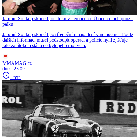
Jaromír Soukup skončil po útoku v nemocnici. Útočníci měli použít
pálku
Jaromír Soukup skončil po středečním napadení v nemocnici. Podle
dalších informací musel podstoupit operaci a policie nyní zjišťuje,
kdo za útokem stál a co bylo jeho motivem.
MMAMAG.cz
dnes, 23:09
1 min