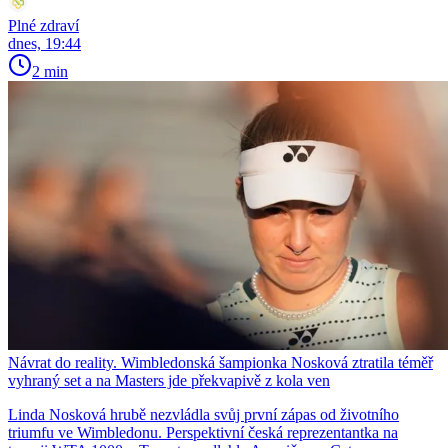
Plné zdraví
dnes, 19:44
2 min
Návrat do reality. Wimbledonská šampionka Nosková ztratila téměř
vyhraný set a na Masters jde překvapivě z kola ven
Linda Nosková hrubě nezvládla svůj první zápas od životního
triumfu ve Wimbledonu. Perspektivní česká reprezentantka na