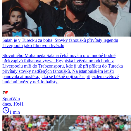
Salah je v Turecku za boha. Stovky fanoušků přivítaly legendu
Liverpoolu jako filmovou hvězdu
Slovutného Mohameda Salaha čeká nová a pro mnohé hodně
překvapivá fotbalová výzva. Egyptská hvězda po odchodu z
Liverpoolu míří do Trabzonsporu, kde ji už při příletu do Turecka
přivítaly stovky nadšených fanoušků. Na istanbulském letišti
panovala atmosféra, jaká se běžně pojí spíš s příjezdem světové
hudební hvězdy než fotbalisty.
SportWin
dnes, 19:41
1 min