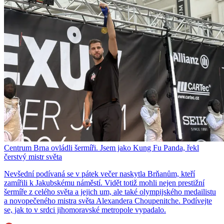
Centrum Brna ovládli šermíři. Jsem jako Kung Fu Panda, řekl
čerstvý mistr světa
Nevšední podívaná se v pátek večer naskytla Brňanům, kteří
zamířili k Jakubskému náměstí. Vidět totiž mohli nejen prestižní
šermíře z celého světa a jejich um, ale také olympijského medailistu
a novopečeného mistra světa Alexandera Choupenitche. Podívejte
se, jak to v srdci jihomoravské metropole vypadalo.