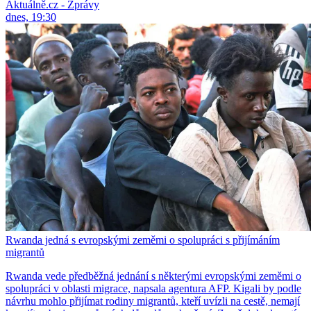
Aktuálně.cz - Zprávy
dnes, 19:30
Rwanda jedná s evropskými zeměmi o spolupráci s přijímáním
migrantů
Rwanda vede předběžná jednání s některými evropskými zeměmi o
spolupráci v oblasti migrace, napsala agentura AFP. Kigali by podle
návrhu mohlo přijímat rodiny migrantů, kteří uvízli na cestě, nemají