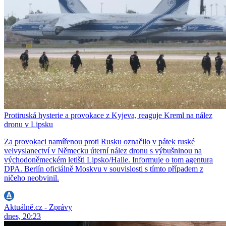
Protiruská hysterie a provokace z Kyjeva, reaguje Kreml na nález
dronu v Lipsku
Za provokaci namířenou proti Rusku označilo v pátek ruské
velvyslanectví v Německu úterní nález dronu s výbušninou na
východoněmeckém letišti Lipsko/Halle. Informuje o tom agentura
DPA. Berlín oficiálně Moskvu v souvislosti s tímto případem z
ničeho neobvinil.
Aktuálně.cz - Zprávy
dnes, 20:23