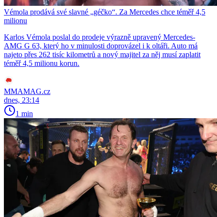
Vémola prodává své slavné „géčko“. Za Mercedes chce téměř 4,5
milionu
Karlos Vémola poslal do prodeje výrazně upravený Mercedes-
AMG G 63, který ho v minulosti doprovázel i k oltáři. Auto má
najeto přes 262 tisíc kilometrů a nový majitel za něj musí zaplatit
téměř 4,5 milionu korun.
MMAMAG.cz
dnes, 23:14
1 min