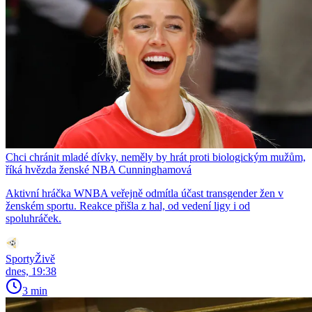
Chci chránit mladé dívky, neměly by hrát proti biologickým mužům,
říká hvězda ženské NBA Cunninghamová
Aktivní hráčka WNBA veřejně odmítla účast transgender žen v
ženském sportu. Reakce přišla z hal, od vedení ligy i od
spoluhráček.
SportyŽivě
dnes, 19:38
3 min