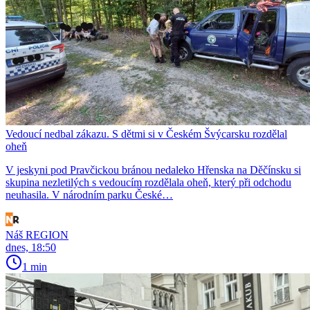
Vedoucí nedbal zákazu. S dětmi si v Českém Švýcarsku rozdělal
oheň
V jeskyni pod Pravčickou bránou nedaleko Hřenska na Děčínsku si
skupina nezletilých s vedoucím rozdělala oheň, který při odchodu
neuhasila. V národním parku České…
Náš REGION
dnes, 18:50
1 min