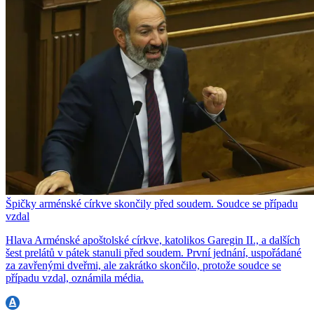
Špičky arménské církve skončily před soudem. Soudce se případu
vzdal
Hlava Arménské apoštolské církve, katolikos Garegin II., a dalších
šest prelátů v pátek stanuli před soudem. První jednání, uspořádané
za zavřenými dveřmi, ale zakrátko skončilo, protože soudce se
případu vzdal, oznámila média.