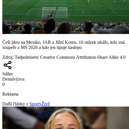
Češi jdou na Mexiko, JAR a Jižní Koreu. 10 otázek ukáže, kdo zná
soupeře z MS 2026 a kdo jen tipuje naslepo
Zdroj
:
Tadpolefarm/ Creative Commons Attribution-Share Alike 4.0
Sdílet
Denní
výzva
0
Reklama
Další články z
SportyŽivě