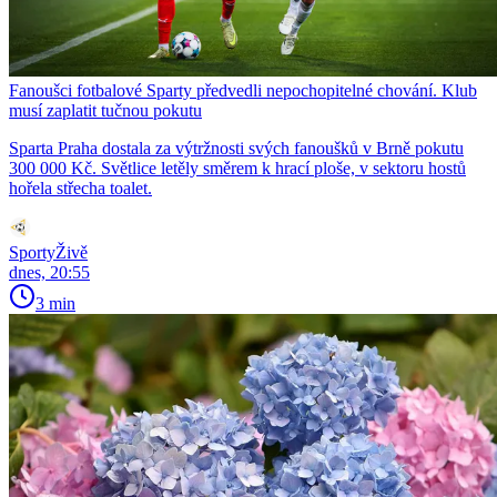
Fanoušci fotbalové Sparty předvedli nepochopitelné chování. Klub
musí zaplatit tučnou pokutu
Sparta Praha dostala za výtržnosti svých fanoušků v Brně pokutu
300 000 Kč. Světlice letěly směrem k hrací ploše, v sektoru hostů
hořela střecha toalet.
SportyŽivě
dnes, 20:55
3 min