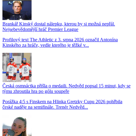
Brankář Kinský dostal nálepku, kterou by si možná nepřál.
Nejsebevědomější hráč Premier League
Profilový text The Athletic z 3. srpna 2026 označil Antonína
Kinského za hráče, vedle kterého je těžké v...
Česká osmnáctka přišla o medaili. Nedvěd popsal 15 minut, kdy se
týmu zhroutila hra po gólu soupeře
Porážka 4:5 s Finskem na Hlinka Gretzky Cupu 2026 pohřbila
české naděje na semifinále. Trenér Nedvěd...