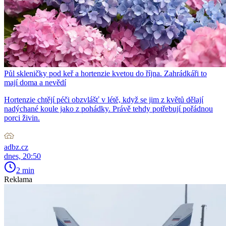
Půl skleničky pod keř a hortenzie kvetou do října. Zahrádkáři to
mají doma a nevědí
Hortenzie chtějí péči obzvlášť v létě, když se jim z květů dělají
nadýchané koule jako z pohádky. Právě tehdy potřebují pořádnou
porci živin.
adbz.cz
dnes, 20:50
2 min
Reklama