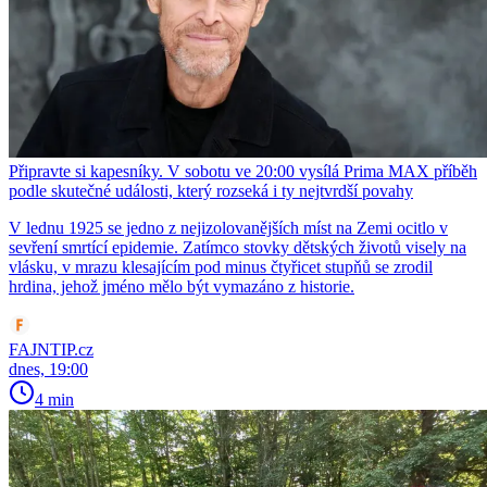
Připravte si kapesníky. V sobotu ve 20:00 vysílá Prima MAX příběh
podle skutečné události, který rozseká i ty nejtvrdší povahy
V lednu 1925 se jedno z nejizolovanějších míst na Zemi ocitlo v
sevření smrtící epidemie. Zatímco stovky dětských životů visely na
vlásku, v mrazu klesajícím pod minus čtyřicet stupňů se zrodil
hrdina, jehož jméno mělo být vymazáno z historie.
FAJNTIP.cz
dnes, 19:00
4 min