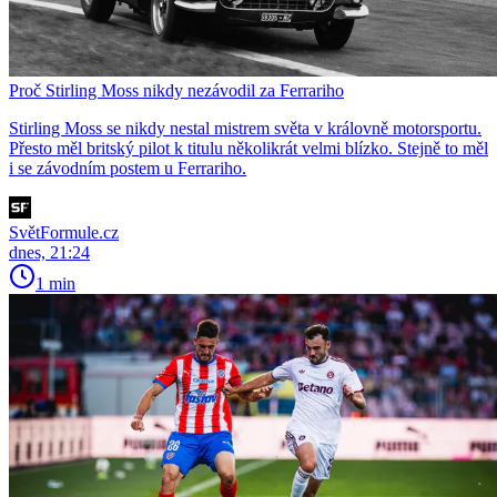
Proč Stirling Moss nikdy nezávodil za Ferrariho
Stirling Moss se nikdy nestal mistrem světa v královně motorsportu.
Přesto měl britský pilot k titulu několikrát velmi blízko. Stejně to měl
i se závodním postem u Ferrariho.
SvětFormule.cz
dnes, 21:24
1 min