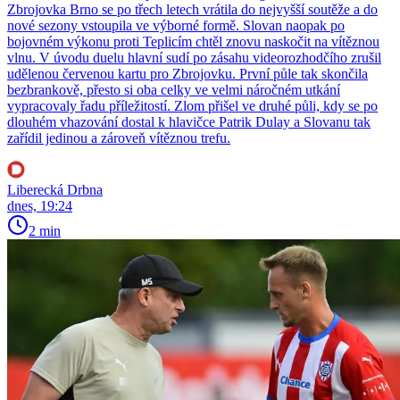
Zbrojovka Brno se po třech letech vrátila do nejvyšší soutěže a do
nové sezony vstoupila ve výborné formě. Slovan naopak po
bojovném výkonu proti Teplicím chtěl znovu naskočit na vítěznou
vlnu. V úvodu duelu hlavní sudí po zásahu videorozhodčího zrušil
udělenou červenou kartu pro Zbrojovku. První půle tak skončila
bezbrankově, přesto si oba celky ve velmi náročném utkání
vypracovaly řadu příležitostí. Zlom přišel ve druhé půli, kdy se po
dlouhém vhazování dostal k hlavičce Patrik Dulay a Slovanu tak
zařídil jedinou a zároveň vítěznou trefu.
Liberecká Drbna
dnes, 19:24
2 min