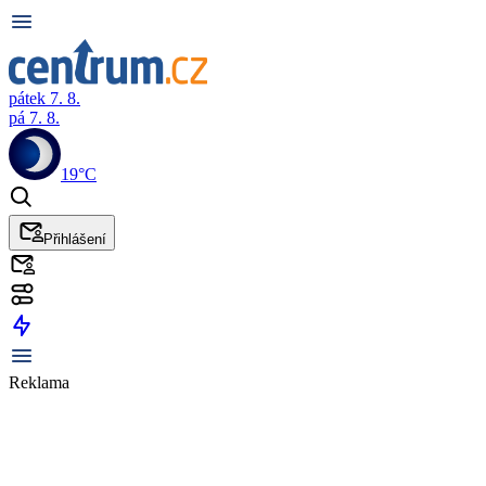
pátek 7. 8.
pá 7. 8.
19°C
Přihlášení
Reklama