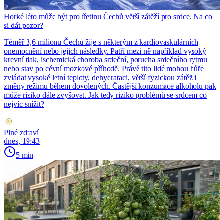
Horké léto může být pro třetinu Čechů větší zátěží pro srdce. Na co
si dát pozor?
Téměř 3,6 milionu Čechů žije s některým z kardiovaskulárních
onemocnění nebo jejich následky. Patří mezi ně například vysoký
krevní tlak, ischemická choroba srdeční, porucha srdečního rytmu
nebo stav po cévní mozkové příhodě. Právě tito lidé mohou hůře
zvládat vysoké letní teploty, dehydrataci, větší fyzickou zátěž i
změny režimu během dovolených. Častější konzumace alkoholu pak
může riziko dále zvyšovat. Jak tedy riziko problémů se srdcem co
nejvíc snížit?
Plné zdraví
dnes, 19:43
5 min