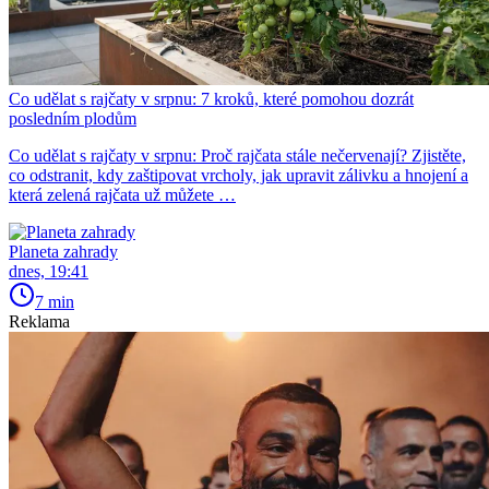
Co udělat s rajčaty v srpnu: 7 kroků, které pomohou dozrát
posledním plodům
Co udělat s rajčaty v srpnu: Proč rajčata stále nečervenají? Zjistěte,
co odstranit, kdy zaštipovat vrcholy, jak upravit zálivku a hnojení a
která zelená rajčata už můžete …
Planeta zahrady
dnes, 19:41
7 min
Reklama