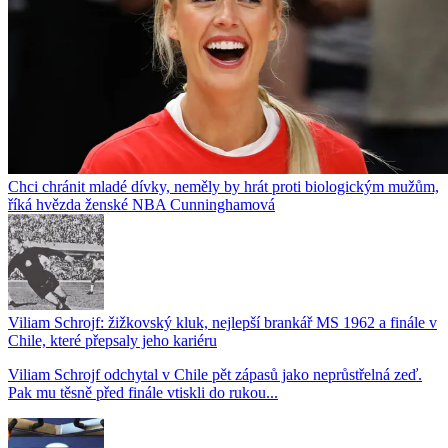
Chci chránit mladé dívky, neměly by hrát proti biologickým mužům,
říká hvězda ženské NBA Cunninghamová
Viliam Schrojf: žižkovský kluk, nejlepší brankář MS 1962 a finále v
Chile, které přepsaly jeho kariéru
Viliam Schrojf odchytal v Chile pět zápasů jako neprůstřelná zeď.
Pak mu těsně před finále vtiskli do rukou...