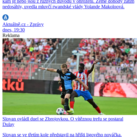
kam jít nebo jsou z různých důvodů v ohrožení. Země dohody zatím
nedosáhly, uvedla mluvčí rwandské vlády Yolande Makoloová.
Aktuálně.cz - Zprávy
dnes, 19:30
Reklama
Slovan ovládl duel se Zbrojovkou. O vítěznou trefu se postaral
Dulay
Slovan se ve třetím kole představil na hřišti ligového nováčka.