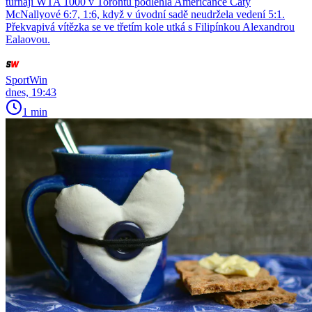
turnaji WTA 1000 v Torontu podlehla Američance Caty
McNallyové 6:7, 1:6, když v úvodní sadě neudržela vedení 5:1.
Překvapivá vítězka se ve třetím kole utká s Filipínkou Alexandrou
Ealaovou.
SportWin
dnes, 19:43
1 min