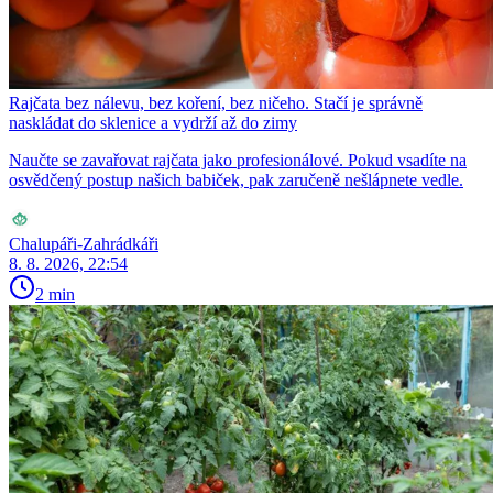
Rajčata bez nálevu, bez koření, bez ničeho. Stačí je správně
naskládat do sklenice a vydrží až do zimy
Naučte se zavařovat rajčata jako profesionálové. Pokud vsadíte na
osvědčený postup našich babiček, pak zaručeně nešlápnete vedle.
Chalupáři-Zahrádkáři
8. 8. 2026, 22:54
2 min