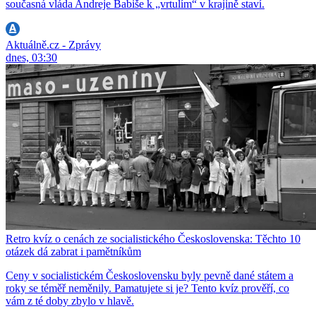
současná vláda Andreje Babiše k „vrtulím“ v krajině staví.
Aktuálně.cz - Zprávy
dnes, 03:30
Retro kvíz o cenách ze socialistického Československa: Těchto 10
otázek dá zabrat i pamětníkům
Ceny v socialistickém Československu byly pevně dané státem a
roky se téměř neměnily. Pamatujete si je? Tento kvíz prověří, co
vám z té doby zbylo v hlavě.