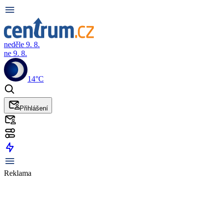
neděle 9. 8.
ne 9. 8.
14°C
Přihlášení
Reklama