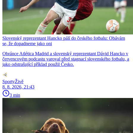
Slovenský reprezentant Hancko pálí do českého fotbalu: Obávám
se, že dopadneme jako oni
Obránce Atlética Madrid a slovenský reprezentant Dávid Hancko v
červencovém podcastu varoval před stagnací slovenského fotbalu, a
jako odstrašující příklad použil Česko.
SportyŽivě
8. 8. 2026, 21:43
3 min