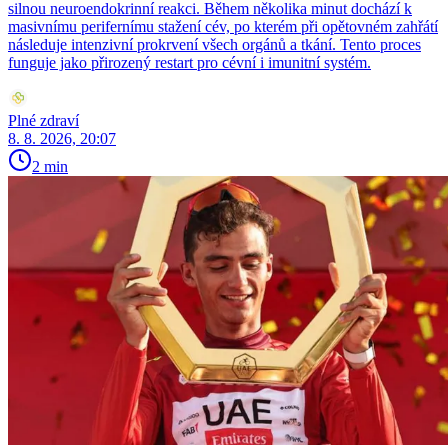
silnou neuroendokrinní reakci. Během několika minut dochází k
masivnímu perifernímu stažení cév, po kterém při opětovném zahřátí
následuje intenzivní prokrvení všech orgánů a tkání. Tento proces
funguje jako přirozený restart pro cévní i imunitní systém.
Plné zdraví
8. 8. 2026, 20:07
2 min