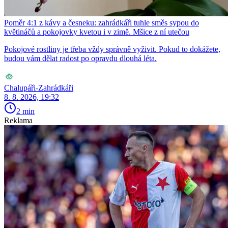
Poměr 4:1 z kávy a česneku: zahrádkáři tuhle směs sypou do
květináčů a pokojovky kvetou i v zimě. Mšice z ní utečou
Pokojové rostliny je třeba vždy správně vyživit. Pokud to dokážete,
budou vám dělat radost po opravdu dlouhá léta.
Chalupáři-Zahrádkáři
8. 8. 2026, 19:32
2 min
Reklama