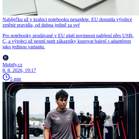
Nabíječku už v krabici notebooku nenajdete. EU donutila výrobce
změnit pravidla, od dubna jedině za své
Pro notebooky prodávané v EU platí povinnost nabíjení přes USB-
C, a výrobci už nesmí nutit zákazníky kupovat balení s adaptérem
jako jedinou variantu.
Mobify.cz
8. 8. 2026, 19:17
5 min