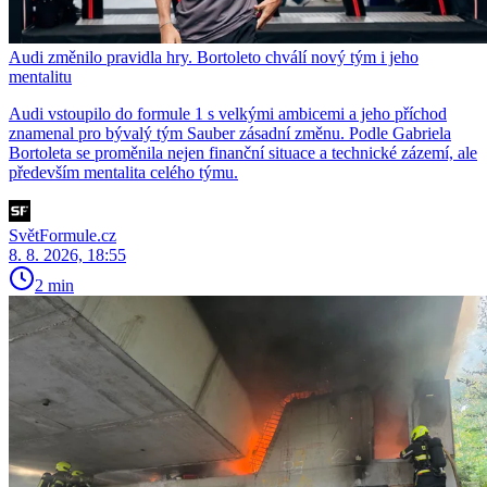
Audi změnilo pravidla hry. Bortoleto chválí nový tým i jeho
mentalitu
Audi vstoupilo do formule 1 s velkými ambicemi a jeho příchod
znamenal pro bývalý tým Sauber zásadní změnu. Podle Gabriela
Bortoleta se proměnila nejen finanční situace a technické zázemí, ale
především mentalita celého týmu.
SvětFormule.cz
8. 8. 2026, 18:55
2 min