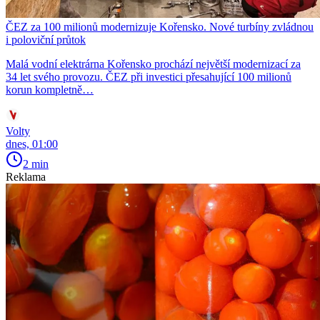
ČEZ za 100 milionů modernizuje Kořensko. Nové turbíny zvládnou
i poloviční průtok
Malá vodní elektrárna Kořensko prochází největší modernizací za
34 let svého provozu. ČEZ při investici přesahující 100 milionů
korun kompletně…
Volty
dnes, 01:00
2 min
Reklama