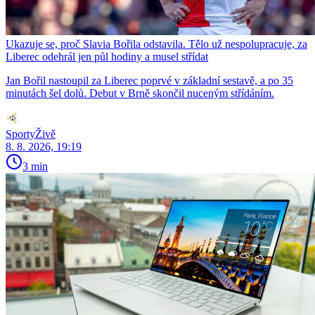
Ukazuje se, proč Slavia Bořila odstavila. Tělo už nespolupracuje, za
Liberec odehrál jen půl hodiny a musel střídat
Jan Bořil nastoupil za Liberec poprvé v základní sestavě, a po 35
minutách šel dolů. Debut v Brně skončil nuceným střídáním.
SportyŽivě
8. 8. 2026, 19:19
3 min