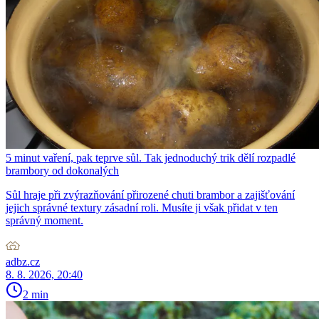
5 minut vaření, pak teprve sůl. Tak jednoduchý trik dělí rozpadlé
brambory od dokonalých
Sůl hraje při zvýrazňování přirozené chuti brambor a zajišťování
jejich správné textury zásadní roli. Musíte ji však přidat v ten
správný moment.
adbz.cz
8. 8. 2026, 20:40
2 min