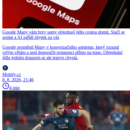
Google Mapy vám brzy samy objednají jídlo cestou domů. Stačí se
zeptat a AI zařídí zbytek za vás
Google proměnil Mapy v konverzačního asistenta, který rozumí
celým větám a umí doporučit restauraci přímo na trase. Objednání
jídla jedním dotazem se ale teprve chystá.
Mobify.cz
8. 8. 2026, 21:46
4 min