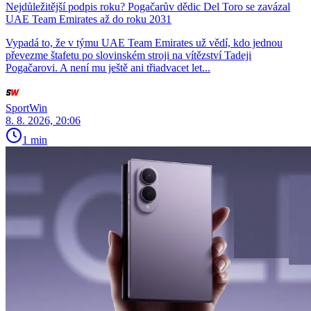
Nejdůležitější podpis roku? Pogačarův dědic Del Toro se zavázal
UAE Team Emirates až do roku 2031
Vypadá to, že v týmu UAE Team Emirates už vědí, kdo jednou
převezme štafetu po slovinském stroji na vítězství Tadeji
Pogačarovi. A není mu ještě ani třiadvacet let...
SportWin
8. 8. 2026, 20:06
1 min