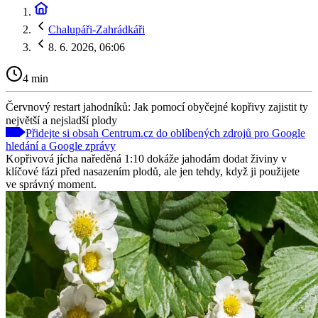
Chalupáři-Zahrádkáři
8. 6. 2026, 06:06
4 min
Červnový restart jahodníků: Jak pomocí obyčejné kopřivy zajistit ty
největší a nejsladší plody
Přidejte si obsah Centrum.cz do oblíbených zdrojů pro Google
hledání a Google zprávy
Kopřivová jícha naředěná 1:10 dokáže jahodám dodat živiny v
klíčové fázi před nasazením plodů, ale jen tehdy, když ji použijete
ve správný moment.