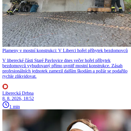
Plameny v mostní konstrukci: V Liberci hořel příbytek bezdomovců
V liberecké části Staré Pavlovice dnes večer hořel příbytek
bezdomovců vybudovaný přímo uvnitř mostní konstrukce. Zásah
profesionálních jednotek zamezil dalším škodám a požár se podařilo
rychle zlikvidovat.
Liberecká Drbna
8. 8. 2026, 18:52
1 min