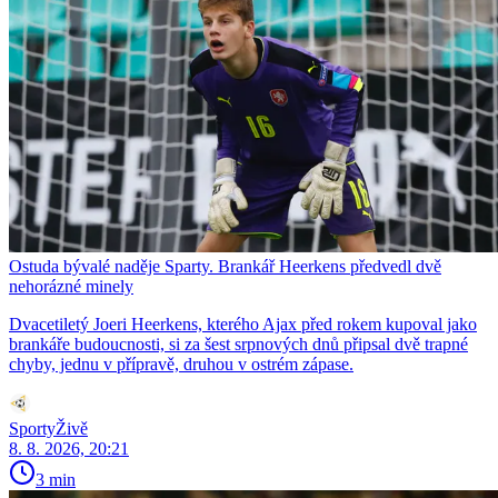
Ostuda bývalé naděje Sparty. Brankář Heerkens předvedl dvě
nehorázné minely
Dvacetiletý Joeri Heerkens, kterého Ajax před rokem kupoval jako
brankáře budoucnosti, si za šest srpnových dnů připsal dvě trapné
chyby, jednu v přípravě, druhou v ostrém zápase.
SportyŽivě
8. 8. 2026, 20:21
3 min