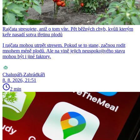
Rajčata stresujete, aniž o tom víte. Pět běžných chyb, kvůli kterým
keře nasadí sotva třetinu plodů
I rajčata mohou utrpět stresem. Pokud se to stane, začnou rodit
mnohem méně plodů. Ale na vině jejich neuspokojivého stavu
mohou být i jiné faktory.
Chalupáři-Zahrádkáři
8. 8. 2026, 21:51
2 min