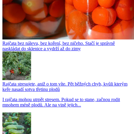
Rajčata bez nálevu, bez koření, bez ničeho. Stačí je správně
naskládat do sklenice a vydrží až do zimy
Rajčata stresujete, aniž o tom víte. Pět běžných chyb, kvůli kterým
keře nasadí sotva třetinu plodů
I rajčata mohou utrpět stresem. Pokud se to stane, začnou rodit
mnohem méně plodů. Ale na vině jejich...