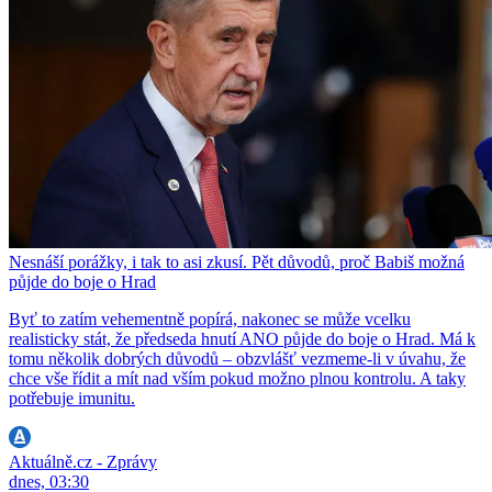
Nesnáší porážky, i tak to asi zkusí. Pět důvodů, proč Babiš možná
půjde do boje o Hrad
Byť to zatím vehementně popírá, nakonec se může vcelku
realisticky stát, že předseda hnutí ANO půjde do boje o Hrad. Má k
tomu několik dobrých důvodů – obzvlášť vezmeme-li v úvahu, že
chce vše řídit a mít nad vším pokud možno plnou kontrolu. A taky
potřebuje imunitu.
Aktuálně.cz - Zprávy
dnes, 03:30