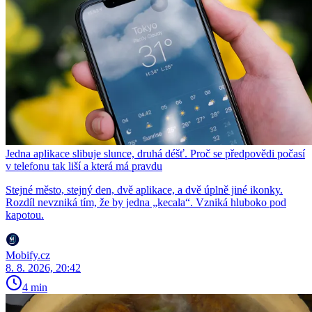
Jedna aplikace slibuje slunce, druhá déšť. Proč se předpovědi počasí
v telefonu tak liší a která má pravdu
Stejné město, stejný den, dvě aplikace, a dvě úplně jiné ikonky.
Rozdíl nevzniká tím, že by jedna „kecala“. Vzniká hluboko pod
kapotou.
Mobify.cz
8. 8. 2026, 20:42
4 min