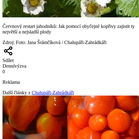
Červnový restart jahodníků: Jak pomocí obyčejné kopřivy zajistit ty
největší a nejsladší plody
Zdroj
:
Foto: Jana Šrámčíková / Chalupáři-Zahrádkáři
Sdílet
Denní
výzva
0
Reklama
Další články z
Chalupáři-Zahrádkáři