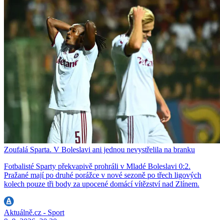
Zoufalá Sparta. V Boleslavi ani jednou nevystřelila na branku
Fotbalisté Sparty překvapivě prohráli v Mladé Boleslavi 0:2.
Pražané mají po druhé porážce v nové sezoně po třech ligových
kolech pouze tři body za upocené domácí vítězství nad Zlínem.
Aktuálně.cz - Sport