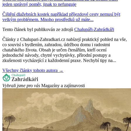
jeden správný poměr, jinak to nefunguje
Čištění dlažebních kostek například příjezdové cesty nemusí být
velkým problémem. Mnoho prostředků už máte...
Tento článek byl publikován ze zdrojů
Chalupáři-Zahrádkáři
Články z Chalupari-Zahradkari.cz nabízejí praktický pohled na vše,
co souvisí s bydlením, zahradou, údržbou domu i radostmi
chatařského života. Obsah je určen čtenářům, kteří ocení
jednoduché návody, chytré vychytávky, přírodní postupy a
zkušenosti vycházející z každodenní praxe. Nechybí tipy na...
Všechny články tohoto autora →
Vybrali jsme pro vás
Magazíny a zajímavosti