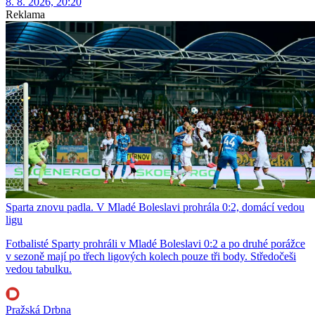
8. 8. 2026, 20:20
Reklama
Sparta znovu padla. V Mladé Boleslavi prohrála 0:2, domácí vedou
ligu
Fotbalisté Sparty prohráli v Mladé Boleslavi 0:2 a po druhé porážce
v sezoně mají po třech ligových kolech pouze tři body. Středočeši
vedou tabulku.
Pražská Drbna