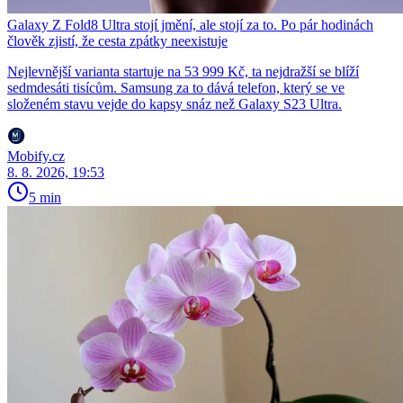
Galaxy Z Fold8 Ultra stojí jmění, ale stojí za to. Po pár hodinách
člověk zjistí, že cesta zpátky neexistuje
Nejlevnější varianta startuje na 53 999 Kč, ta nejdražší se blíží
sedmdesáti tisícům. Samsung za to dává telefon, který se ve
složeném stavu vejde do kapsy snáz než Galaxy S23 Ultra.
Mobify.cz
8. 8. 2026, 19:53
5 min