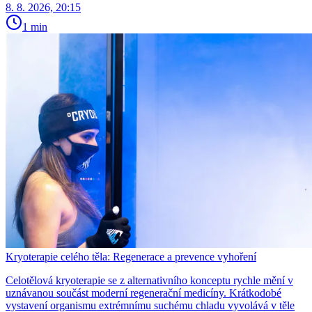
8. 8. 2026, 20:15
1 min
Kryoterapie celého těla: Regenerace a prevence vyhoření
Celotělová kryoterapie se z alternativního konceptu rychle mění v
uznávanou součást moderní regenerační medicíny. Krátkodobé
vystavení organismu extrémnímu suchému chladu vyvolává v těle