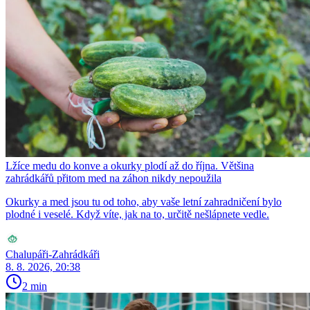
Lžíce medu do konve a okurky plodí až do října. Většina
zahrádkářů přitom med na záhon nikdy nepoužila
Okurky a med jsou tu od toho, aby vaše letní zahradničení bylo
plodné i veselé. Když víte, jak na to, určitě nešlápnete vedle.
Chalupáři-Zahrádkáři
8. 8. 2026, 20:38
2 min