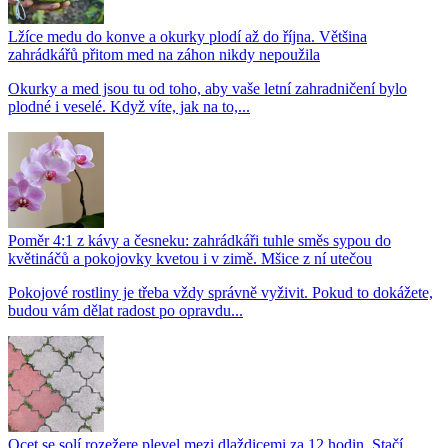
Lžíce medu do konve a okurky plodí až do října. Většina
zahrádkářů přitom med na záhon nikdy nepoužila
Okurky a med jsou tu od toho, aby vaše letní zahradničení bylo
plodné i veselé. Když víte, jak na to,...
Poměr 4:1 z kávy a česneku: zahrádkáři tuhle směs sypou do
květináčů a pokojovky kvetou i v zimě. Mšice z ní utečou
Pokojové rostliny je třeba vždy správně vyživit. Pokud to dokážete,
budou vám dělat radost po opravdu...
Ocet se solí rozežere plevel mezi dlaždicemi za 12 hodin. Stačí