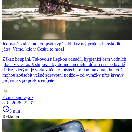
Jedovaté sinice mohou psům způsobit krvavý průjem i poškodit
játra. Víme, kde v Česku to hrozí
Zákaz koupání. Takovou nálepkou označili hygienici osm vodních
ploch v Česku. Vstupovat by do nich neměli lidé ani psi. Jedovaté
sinice, kterými je voda v těchto místech kontaminovaná, jim totiž
mohou způsobit vážné zdravotní potíže – od vyrážky přes krvavý
průjem až po poškození jater.
Zvirecizpravy.cz
8. 8. 2026, 21:31
3 min
Reklama