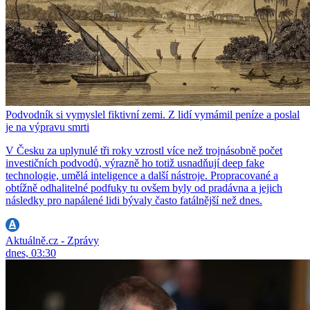
Podvodník si vymyslel fiktivní zemi. Z lidí vymámil peníze a poslal
je na výpravu smrti
V Česku za uplynulé tři roky vzrostl více než trojnásobně počet
investičních podvodů, výrazně ho totiž usnadňují deep fake
technologie, umělá inteligence a další nástroje. Propracované a
obtížně odhalitelné podfuky tu ovšem byly od pradávna a jejich
následky pro napálené lidi bývaly často fatálnější než dnes.
Aktuálně.cz - Zprávy
dnes, 03:30