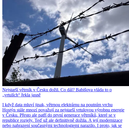
Nejstarší větrník v Česku dožil. Co dál? Babišova vláda to o
„vrtulích“ řekla jasně
I když data mluví jinak, větrnou elektrárnu na poutním vrchu
Hostýn stále mnozí považují za nejstarší vrtulovou výrobnu energie
v Česku. Přesto ale patří do první generace větrníků, které se v
republice rozjely. Teď už ale definitivně dožila. A její modernizace
nebo nahrazení současnými technologiemi narazilo. I proto, jak se