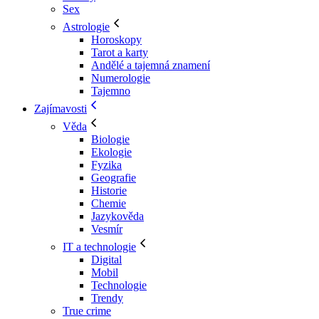
Sex
Astrologie
Horoskopy
Tarot a karty
Andělé a tajemná znamení
Numerologie
Tajemno
Zajímavosti
Věda
Biologie
Ekologie
Fyzika
Geografie
Historie
Chemie
Jazykověda
Vesmír
IT a technologie
Digital
Mobil
Technologie
Trendy
True crime