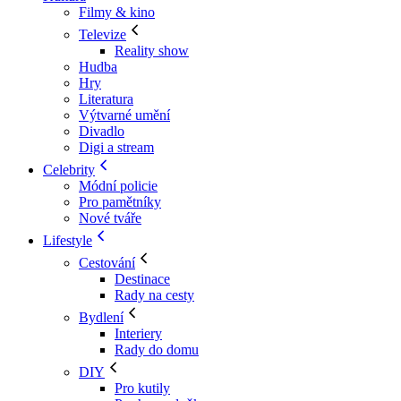
Filmy & kino
Televize
Reality show
Hudba
Hry
Literatura
Výtvarné umění
Divadlo
Digi a stream
Celebrity
Módní policie
Pro pamětníky
Nové tváře
Lifestyle
Cestování
Destinace
Rady na cesty
Bydlení
Interiery
Rady do domu
DIY
Pro kutily