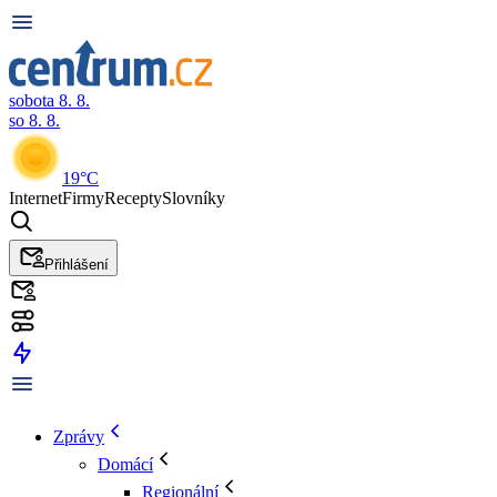
sobota 8. 8.
so 8. 8.
19°C
Internet
Firmy
Recepty
Slovníky
Přihlášení
Zprávy
Domácí
Regionální