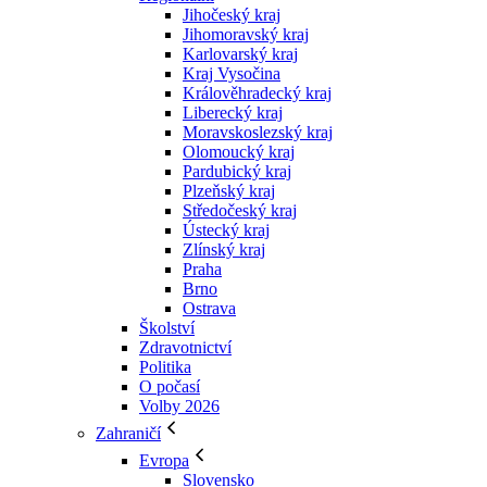
Jihočeský kraj
Jihomoravský kraj
Karlovarský kraj
Kraj Vysočina
Králověhradecký kraj
Liberecký kraj
Moravskoslezský kraj
Olomoucký kraj
Pardubický kraj
Plzeňský kraj
Středočeský kraj
Ústecký kraj
Zlínský kraj
Praha
Brno
Ostrava
Školství
Zdravotnictví
Politika
O počasí
Volby 2026
Zahraničí
Evropa
Slovensko