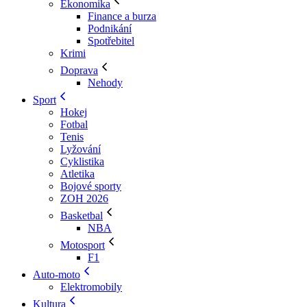
Ekonomika
Finance a burza
Podnikání
Spotřebitel
Krimi
Doprava
Nehody
Sport
Hokej
Fotbal
Tenis
Lyžování
Cyklistika
Atletika
Bojové sporty
ZOH 2026
Basketbal
NBA
Motosport
F1
Auto-moto
Elektromobily
Kultura