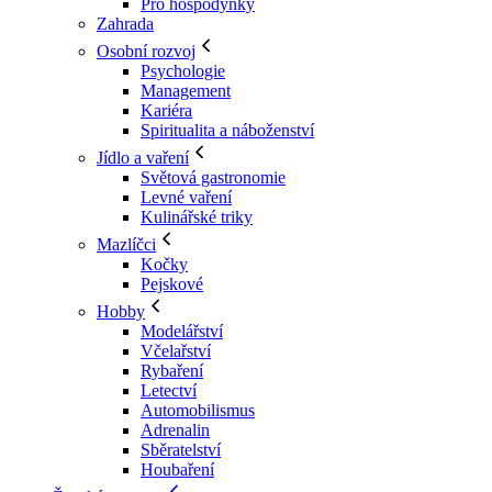
Pro hospodyňky
Zahrada
Osobní rozvoj
Psychologie
Management
Kariéra
Spiritualita a náboženství
Jídlo a vaření
Světová gastronomie
Levné vaření
Kulinářské triky
Mazlíčci
Kočky
Pejskové
Hobby
Modelářství
Včelařství
Rybaření
Letectví
Automobilismus
Adrenalin
Sběratelství
Houbaření