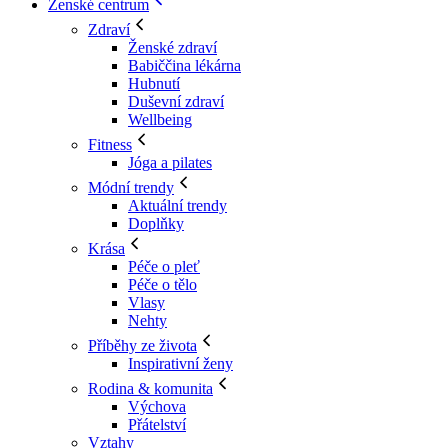
Ženské centrum
Zdraví
Ženské zdraví
Babiččina lékárna
Hubnutí
Duševní zdraví
Wellbeing
Fitness
Jóga a pilates
Módní trendy
Aktuální trendy
Doplňky
Krása
Péče o pleť
Péče o tělo
Vlasy
Nehty
Příběhy ze života
Inspirativní ženy
Rodina & komunita
Výchova
Přátelství
Vztahy