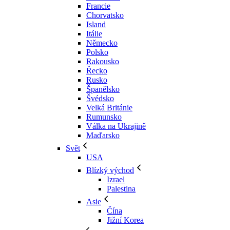
Francie
Chorvatsko
Island
Itálie
Německo
Polsko
Rakousko
Řecko
Rusko
Španělsko
Švédsko
Velká Británie
Rumunsko
Válka na Ukrajině
Maďarsko
Svět
USA
Blízký východ
Izrael
Palestina
Asie
Čína
Jižní Korea