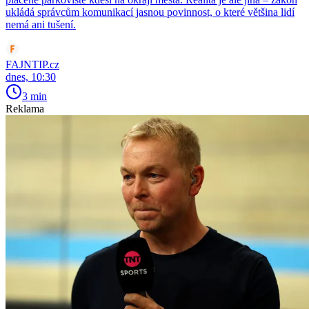
ukládá správcům komunikací jasnou povinnost, o které většina lidí
nemá ani tušení.
FAJNTIP.cz
dnes, 10:30
3 min
Reklama