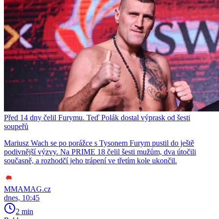
Před 14 dny čelil Furymu. Teď Polák dostal výprask od šesti
soupeřů
Mariusz Wach se po porážce s Tysonem Furym pustil do ještě
podivnější výzvy. Na PRIME 18 čelil šesti mužům, dva útočili
současně, a rozhodčí jeho trápení ve třetím kole ukončil.
MMAMAG.cz
dnes, 10:45
2 min