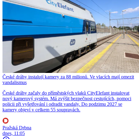
České dráhy instalují kamery za 88 milionů. Ve vlacích mají omezit
vandalismus
České dráhy začaly do příměstských vlaků CityElefant instalovat
nový kamerový systém. Má zvýšit bezpečnost cestujících, pomoci
policii při vyšetřování i odradit vandaly. Do podzimu 2027 se
kamery objeví v celkem 55 soupravách.
Pražská Drbna
dnes, 11:05