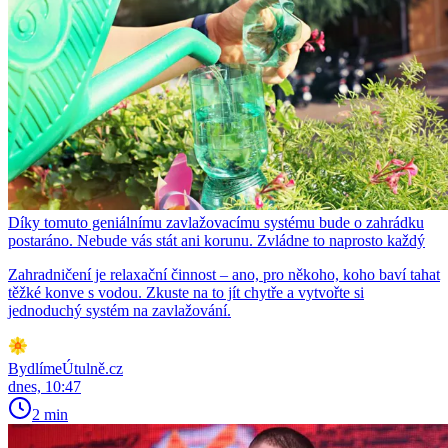
Díky tomuto geniálnímu zavlažovacímu systému bude o zahrádku
postaráno. Nebude vás stát ani korunu. Zvládne to naprosto každý
Zahradničení je relaxační činnost – ano, pro někoho, koho baví tahat
těžké konve s vodou. Zkuste na to jít chytře a vytvořte si
jednoduchý systém na zavlažování.
BydlímeÚtulně.cz
dnes, 10:47
2 min