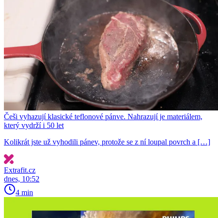
Češi vyhazují klasické teflonové pánve. Nahrazují je materiálem,
který vydrží i 50 let
Kolikrát jste už vyhodili pánev, protože se z ní loupal povrch a […]
Extrafit.cz
dnes, 10:52
4 min