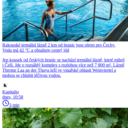
Rakouské termální lázně 2 km od hranic jsou rájem pro Čechy.
Voda má 42 °C a obsahuje cenný jód
Jen kousek od českých hranic se nachází termální lázně, které milují
i Češi. Jde o rozsáhlý komplex s rozlohou více než 7 800 m². Lázně
Therme Laa an der Thaya leží ve vinařské oblasti Weinviertel a
mohou se chlubit léčivou vodou.
Kapitalio
dnes, 10:58
3 min