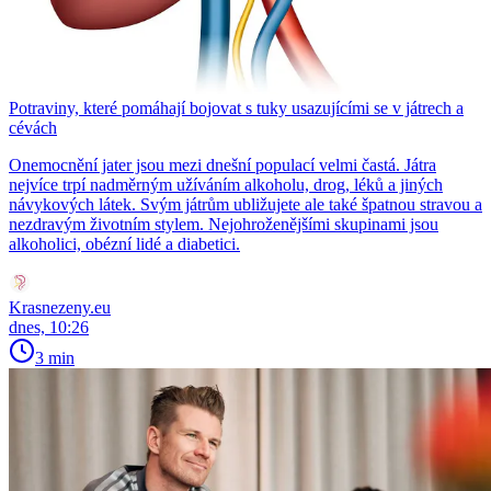
Potraviny, které pomáhají bojovat s tuky usazujícími se v játrech a
cévách
Onemocnění jater jsou mezi dnešní populací velmi častá. Játra
nejvíce trpí nadměrným užíváním alkoholu, drog, léků a jiných
návykových látek. Svým játrům ubližujete ale také špatnou stravou a
nezdravým životním stylem. Nejohroženějšími skupinami jsou
alkoholici, obézní lidé a diabetici.
Krasnezeny.eu
dnes, 10:26
3 min