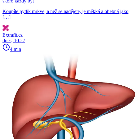
skoro každý byt
Koupíte pytlík mrkve, a než se nadějete, je měkká a ohebná jako
[…]
Extrafit.cz
dnes, 10:27
4 min