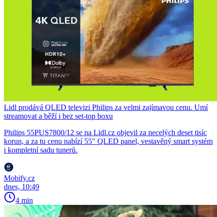
Lidl prodává QLED televizi Philips za velmi zajímavou cenu. Umí
streamovat a běží i bez set-top boxu
Philips 55PUS7800/12 se na Lidl.cz objevil za necelých deset tisíc
korun, a za tu cenu nabízí 55″ QLED panel, vestavěný smart systém
i kompletní sadu tunerů.
Mobify.cz
dnes, 10:49
4 min