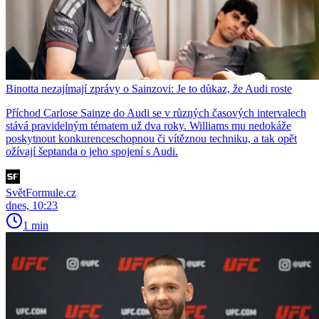
Binotta nezajímají zprávy o Sainzovi: Je to důkaz, že Audi roste
Příchod Carlose Sainze do Audi se v různých časových intervalech
stává pravidelným tématem už dva roky. Williams mu nedokáže
poskytnout konkurenceschopnou či vítěznou techniku, a tak opět
ožívají šeptanda o jeho spojení s Audi.
SvětFormule.cz
dnes, 10:23
1 min