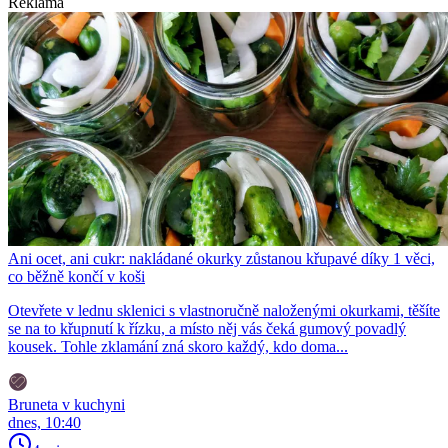
Reklama
Ani ocet, ani cukr: nakládané okurky zůstanou křupavé díky 1 věci,
co běžně končí v koši
Otevřete v lednu sklenici s vlastnoručně naloženými okurkami, těšíte
se na to křupnutí k řízku, a místo něj vás čeká gumový povadlý
kousek. Tohle zklamání zná skoro každý, kdo doma...
Bruneta v kuchyni
dnes, 10:40