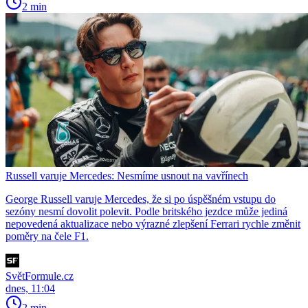
2 min
Russell varuje Mercedes: Nesmíme usnout na vavřínech
George Russell varuje Mercedes, že si po úspěšném vstupu do
sezóny nesmí dovolit polevit. Podle britského jezdce může jediná
nepovedená aktualizace nebo výrazné zlepšení Ferrari rychle změnit
poměry na čele F1.
SvětFormule.cz
dnes, 11:04
2 min