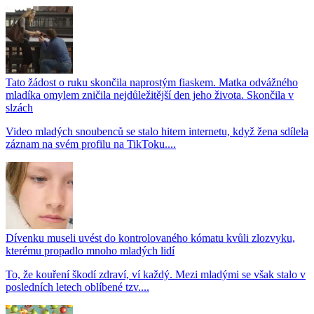
Tato žádost o ruku skončila naprostým fiaskem. Matka odvážného
mladíka omylem zničila nejdůležitější den jeho života. Skončila v
slzách
Video mladých snoubenců se stalo hitem internetu, když žena sdílela
záznam na svém profilu na TikToku....
Dívenku museli uvést do kontrolovaného kómatu kvůli zlozvyku,
kterému propadlo mnoho mladých lidí
To, že kouření škodí zdraví, ví každý. Mezi mladými se však stalo v
posledních letech oblíbené tzv....