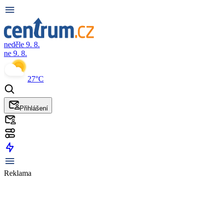
neděle 9. 8.
ne 9. 8.
27°C
Přihlášení
Reklama