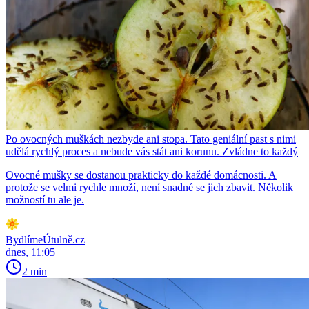
Po ovocných muškách nezbyde ani stopa. Tato geniální past s nimi
udělá rychlý proces a nebude vás stát ani korunu. Zvládne to každý
Ovocné mušky se dostanou prakticky do každé domácnosti. A
protože se velmi rychle množí, není snadné se jich zbavit. Několik
možností tu ale je.
BydlímeÚtulně.cz
dnes, 11:05
2 min