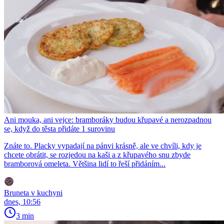
Ani mouka, ani vejce: bramboráky budou křupavé a nerozpadnou
se, když do těsta přidáte 1 surovinu
Znáte to. Placky vypadají na pánvi krásně, ale ve chvíli, kdy je
chcete obrátit, se rozjedou na kaši a z křupavého snu zbyde
bramborová omeleta. Většina lidí to řeší přidáním...
Bruneta v kuchyni
dnes, 10:56
3 min