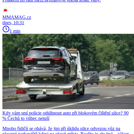
MMAMAG.cz
dnes, 10:31
1 min
Kdy vám smí policie odtáhnout auto při blokovém čištění ulice? 90
% Čechů to vůbec netuší
Mnoho řidičů se obává, že jim při úklidu ulice odvezou vůz na
placené parkoviště kdesi na okraji města. Realita je ale jiná – zákon