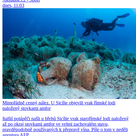
dnes, 11:03
Mimořádně cenný nález. U Sicílie objevili vrak římské lodi
naložený stovkami amfor
Italští potápěči našli u břehů Sicílie vrak starořímské lodi naložený
až po okraj stovkami amfor ve velmi zachovalém stavu,
pravděpodobně používaných k přepravě vína. Píše o tom v neděli
agentura AFP.