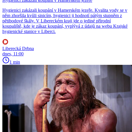
Hygienici zakázali koupání v Hamerském jezeře
Hygienici zakázali koupání v Hamerském jezeře. Kvalita vody se v
něm zhoršila kvůli sinicím, hygienici ji hodnotí pátým stupněm z
pětibodové škály. V Libereckém kraji jde o jediné přírodní
koupaliště, kde je zákaz koupání, vyplývá z údajů na webu Krajské
hygienické stanice v Liberci.
Liberecká Drbna
dnes, 11:00
1 min