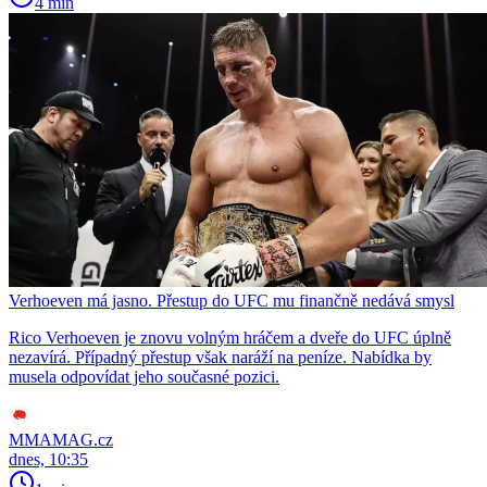
4 min
Verhoeven má jasno. Přestup do UFC mu finančně nedává smysl
Rico Verhoeven je znovu volným hráčem a dveře do UFC úplně
nezavírá. Případný přestup však naráží na peníze. Nabídka by
musela odpovídat jeho současné pozici.
MMAMAG.cz
dnes, 10:35