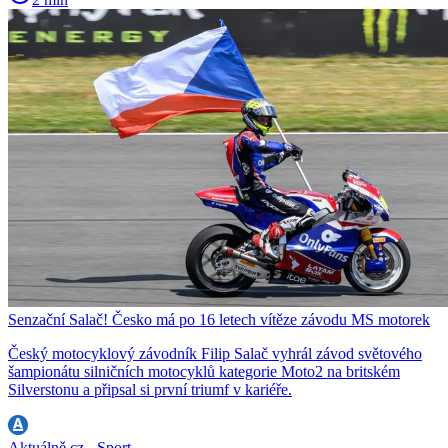
Senzační Salač! Česko má po 16 letech vítěze závodu MS motorek
Český motocyklový závodník Filip Salač vyhrál závod světového
šampionátu silničních motocyklů kategorie Moto2 na britském
Silverstonu a připsal si první triumf v kariéře.
Aktuálně.cz - Sport