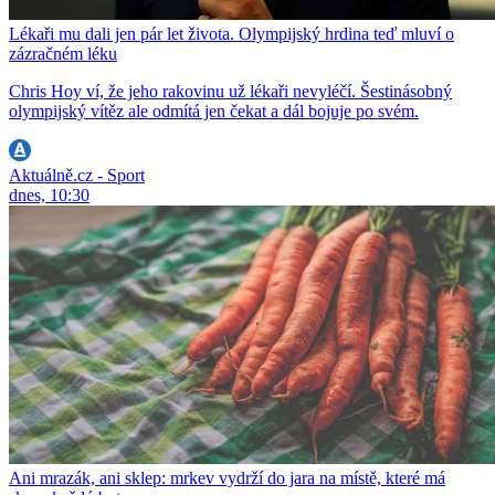
Lékaři mu dali jen pár let života. Olympijský hrdina teď mluví o
zázračném léku
Chris Hoy ví, že jeho rakovinu už lékaři nevyléčí. Šestinásobný
olympijský vítěz ale odmítá jen čekat a dál bojuje po svém.
Aktuálně.cz - Sport
dnes, 10:30
Ani mrazák, ani sklep: mrkev vydrží do jara na místě, které má