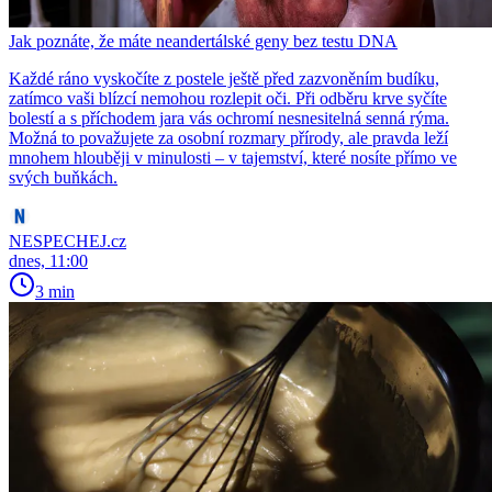
Jak poznáte, že máte neandertálské geny bez testu DNA
Každé ráno vyskočíte z postele ještě před zazvoněním budíku,
zatímco vaši blízcí nemohou rozlepit oči. Při odběru krve syčíte
bolestí a s příchodem jara vás ochromí nesnesitelná senná rýma.
Možná to považujete za osobní rozmary přírody, ale pravda leží
mnohem hlouběji v minulosti – v tajemství, které nosíte přímo ve
svých buňkách.
NESPECHEJ.cz
dnes, 11:00
3 min