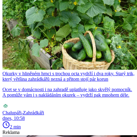
Okurky v hliněném hrnci s trochou octa vydrží i dva roky. Starý trik,
který většina zahrádkářů nezná a přitom stojí pár korun
Ocet se v domácnosti i na zahradě uplatňuje jako skvělý pomocník.
A pomůže vám i s nakládáním okurek – vydrží pak mnohem déle.
Chalupáři-Zahrádkáři
dnes, 10:58
2 min
Reklama