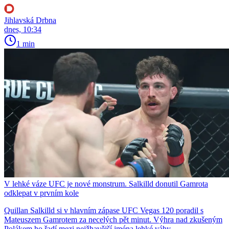
Jihlavská Drbna
dnes, 10:34
1 min
V lehké váze UFC je nové monstrum. Salkilld donutil Gamrota
odklepat v prvním kole
Quillan Salkilld si v hlavním zápase UFC Vegas 120 poradil s
Mateuszem Gamrotem za necelých pět minut. Výhra nad zkušeným
Polákem ho řadí mezi nejžhavější jména lehké váhy.