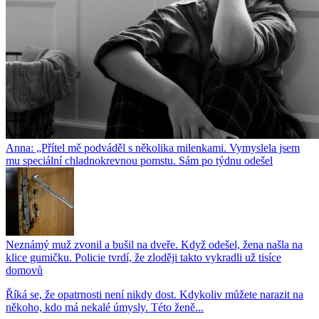
Anna: „Přítel mě podváděl s několika milenkami. Vymyslela jsem
mu speciální chladnokrevnou pomstu. Sám po týdnu odešel
Neznámý muž zvonil a bušil na dveře. Když odešel, žena našla na
klice gumičku. Policie tvrdí, že zloději takto vykradli už tisíce
domovů
Říká se, že opatrnosti není nikdy dost. Kdykoliv můžete narazit na
někoho, kdo má nekalé úmysly. Této ženě...