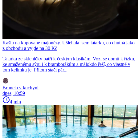
Kašlu na kupované majonézy. Ušlehala jsem tatarku, co chutná jako
z obchodu a vyjde na 30 Kč
Tatarka ze skleničky patří k českým klasikám. Vozí se domů k řízku,
ke smaženému sýru i k bramborákům a málokdo řeší, co vlastně v
tom kelímku je. Přitom stačí pár...
Bruneta v kuchyni
dnes, 10:59
4 min