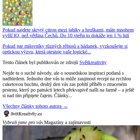
Pokud najdete skrytý citron mezi jablky a hruškami, máte mnohem
vyšší IQ, než většina Čechů. Do 10 vteřin to dokáže jen 1 % lidí
Pokud jste milovníky různých rébusů a hádanek, vyzkoušejte si
optickou výzvu, která otestuje vaše logické...
Tento článek byl publikován ze zdrojů
Světkreativity
Nejde tu o suché návody, ale o sousedskou inspiraci podaná s
nadhledem. Jednoho dne vás tu může zaujmout recept na rychlou
cuketovou buchtu, druhý den vás zas pohltí příběh o ztraceném
prstenu, který po patnácti letech překvapivě našli na farmě – a ještě
si nad tím připijete čajem. Články...
Všechny články tohoto autora →
Vybrali jsme pro vás
Magazíny a zajímavosti