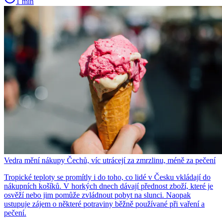
1 min
Vedra mění nákupy Čechů, víc utrácejí za zmrzlinu, méně za pečení
Tropické teploty se promítly i do toho, co lidé v Česku vkládají do
nákupních košíků. V horkých dnech dávají přednost zboží, které je
osvěží nebo jim pomůže zvládnout pobyt na slunci. Naopak
ustupuje zájem o některé potraviny běžně používané při vaření a
pečení.