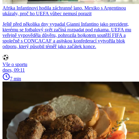
Afrika Infantinovi hodila záchranné lano. Mexiko s Argentinou
ukázaly, proč ho UEFA vůbec nemusí porazit
Ještě před několika dny vypadal Gianni Infantino jako prezident,
kterému se fotbalový svět začíná rozpadat pod rukama. UEFA mu
veřejně vypověděla důvěru, pohrozila bojkotem soutěží FIFA a
společně s CONCACAF a asijskou konfederací vytvořila blok
odporu, který působil téměř jako začátek konce.
Vše o sportu
dnes, 09:11
7 min