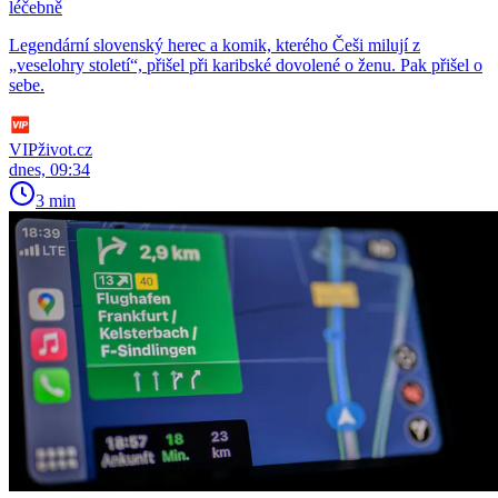
léčebně
Legendární slovenský herec a komik, kterého Češi milují z
„veselohry století“, přišel při karibské dovolené o ženu. Pak přišel o
sebe.
VIPživot.cz
dnes, 09:34
3 min