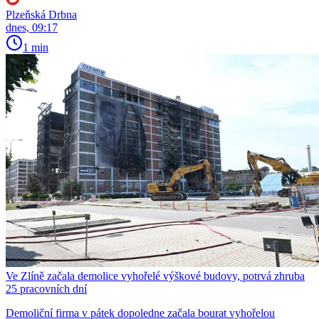
Plzeňská Drbna
dnes, 09:17
1 min
Ve Zlíně začala demolice vyhořelé výškové budovy, potrvá zhruba
25 pracovních dní
Demoliční firma v pátek dopoledne začala bourat vyhořelou