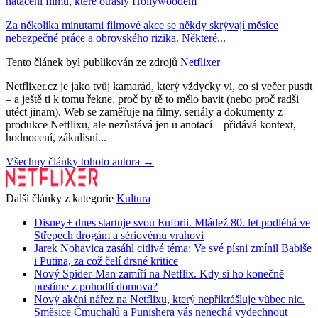
natáčení filmů, které otřásly Hollywoodem
Za několika minutami filmové akce se někdy skrývají měsíce
nebezpečné práce a obrovského rizika. Některé...
Tento článek byl publikován ze zdrojů
Netflixer
Netflixer.cz je jako tvůj kamarád, který vždycky ví, co si večer pustit
– a ještě ti k tomu řekne, proč by tě to mělo bavit (nebo proč radši
utéct jinam). Web se zaměřuje na filmy, seriály a dokumenty z
produkce Netflixu, ale nezůstává jen u anotací – přidává kontext,
hodnocení, zákulisní...
Všechny články tohoto autora →
Další články z kategorie
Kultura
Disney+ dnes startuje svou Euforii. Mládež 80. let podléhá ve
Střepech drogám a sériovému vrahovi
Jarek Nohavica zasáhl citlivé téma: Ve své písni zmínil Babiše
i Putina, za což čelí drsné kritice
Nový Spider-Man zamíří na Netflix. Kdy si ho konečně
pustíme z pohodlí domova?
Nový akční nářez na Netflixu, který nepřikrášluje vůbec nic.
Směsice Čmuchalů a Punishera vás nenechá vydechnout