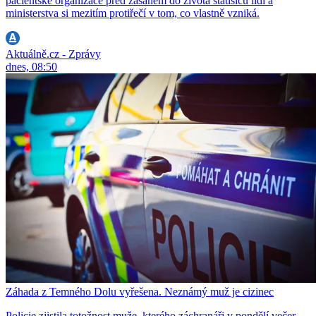
pacientské organizace před zásahem do života statisíců lidí a
ministerstva si mezitím protiřečí v tom, co vlastně vzniká.
Aktuálně.cz - Zprávy
dnes, 08:50
Záhada z Temného Dolu vyřešena. Neznámý muž je cizinec
Policie zjistila totožnost muže, kterého záchranáři v pondělí večer