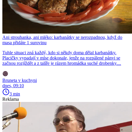
Ani strouhanka, ani mléko: karbanátky se nerozpadnou, když do
masa přidáte 1 surovinu
Tuhle situaci zná každý, kdo si někdy doma dělal karbanátky.
Placičky vypadají v míse dokonale, jenže na rozpálené pánvi se
začnou rozjíždět a z talíře je rázem hromádka suché drobenky....
Bruneta v kuchyni
dnes, 09:10
3 min
Reklama