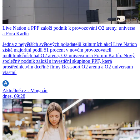
Live Nation a PPF založí podnik k provozování O2 areny, universa
a Fora Karlín
Jedna z největších světových pořadatelů kulturních akcí Live Nation
získá majoritní podíl 51 procent v novém provozovateli
multifunkčních hal O2 arena, O2 universum a Forum Karlín. Nový
společný podnik založí s investiční skupinou PPF, která
prostřednictvím dceřiné firmy Bestsport O2 arenu a O2 universum
vlastní.
Aktuálně.cz - Magazín
dnes, 09:28