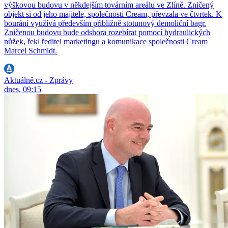
výškovou budovu v někdejším továrním areálu ve Zlíně. Zničený
objekt si od jeho majitele, společnosti Cream, převzala ve čtvrtek. K
bourání využívá především přibližně stotunový demoliční bagr.
Zničenou budovu bude odshora rozebírat pomocí hydraulických
nůžek, řekl ředitel marketingu a komunikace společnosti Cream
Marcel Schmidt.
Aktuálně.cz - Zprávy
dnes, 09:15