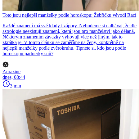
Toto jsou nejlepší manželky podle horoskopu: Žebříčku vévodí Raci
Každé znamení má své klady i zápory. Nebudeme si nalhávat, že dle
astrologie neexistují znamení, která jsou pro manželství jako dělaná.
Některým znamením závazky vyhovují více než jiným, tak to
zkrátka je. V tomto článku se zaměříme na ženy, konkrétně na
nejlepší manželky podle zvěrokruhu. Tipnete si, kdo jsou podle
horoskopu partnerky snů?
Aurazine
dnes, 08:44
3 min