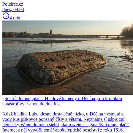
Poudree.cz
dnes, 09:04
4 min
„Spatříš-li mne, plač.“ Hladové kameny u Děčína jsou kronikou
katastrof vytesanou do dna řek
Když hladina Labe klesne dostatečně nízko, u Děčína vystoupí z
vody kus pískovce popsaný čísly a větami. Nejznámější nápis zní
německy Wenn du mich siehst, dann weine – „Spatříš-li mne, plač.“
Internet z něj vytvořil téměř apokalyptické poselství z roku 1616.