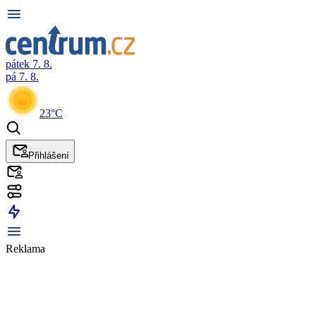
pátek 7. 8.
pá 7. 8.
23°C
Přihlášení
Reklama