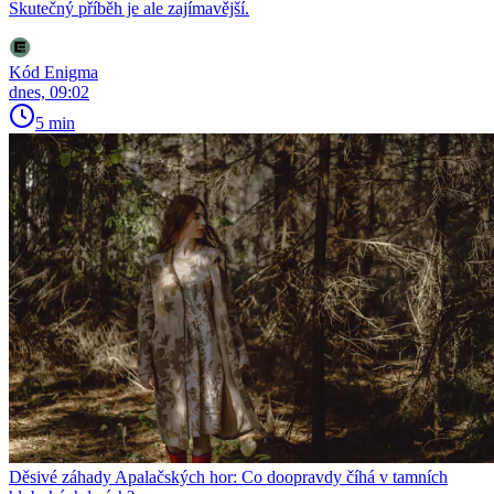
Skutečný příběh je ale zajímavější.
Kód Enigma
dnes, 09:02
5 min
Děsivé záhady Apalačských hor: Co doopravdy číhá v tamních