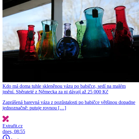
Kdo má doma tuhle skleněnou vázu po babičce, sedí na malém
jmění. Sběratelé z Německa za ni dávají až 25 000 Kč
Zaprášená barevná váza z pozůstalosti po babičce většinou dopadne
jednoznačně: putuje rovnou […]
Extrafit.cz
dnes, 08:55