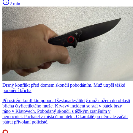
2 min
Drsný konflikt před domem skončil pobodáním. Muž utrpěl těžké
poranění břicha
Při ostrém konfliktu pobodal šestapadesátiletý muž nožem do oblasti
břicha čtyřicetiletého muže. Krvavý incident se stal v pátek brzy
ráno v Klatovech. Pobodaný skončil s těžkým zraněním v
nemocnici. Pachatel z místa činu utekl. Okamžitě po něm ale začali
pátrat přivolaní policisté.