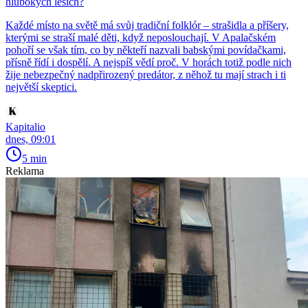
hlubokých lesích?
Každé místo na světě má svůj tradiční folklór – strašidla a příšery,
kterými se straší malé děti, když neposlouchají. V Apalačském
pohoří se však tím, co by někteří nazvali babskými povídačkami,
přísně řídí i dospělí. A nejspíš vědí proč. V horách totiž podle nich
žije nebezpečný nadpřirozený predátor, z něhož tu mají strach i ti
největší skeptici.
Kapitalio
dnes, 09:01
5 min
Reklama