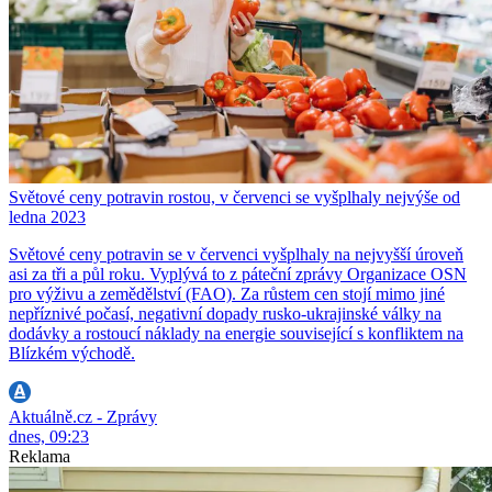
Světové ceny potravin rostou, v červenci se vyšplhaly nejvýše od
ledna 2023
Světové ceny potravin se v červenci vyšplhaly na nejvyšší úroveň
asi za tři a půl roku. Vyplývá to z páteční zprávy Organizace OSN
pro výživu a zemědělství (FAO). Za růstem cen stojí mimo jiné
nepříznivé počasí, negativní dopady rusko-ukrajinské války na
dodávky a rostoucí náklady na energie související s konfliktem na
Blízkém východě.
Aktuálně.cz - Zprávy
dnes, 09:23
Reklama