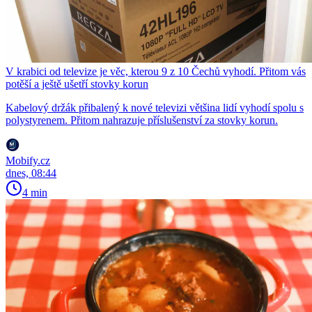
V krabici od televize je věc, kterou 9 z 10 Čechů vyhodí. Přitom vás
potěší a ještě ušetří stovky korun
Kabelový držák přibalený k nové televizi většina lidí vyhodí spolu s
polystyrenem. Přitom nahrazuje příslušenství za stovky korun.
Mobify.cz
dnes, 08:44
4 min