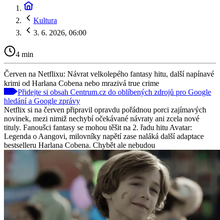
Kultura
3. 6. 2026, 06:00
4 min
Červen na Netflixu: Návrat velkolepého fantasy hitu, další napínavé
krimi od Harlana Cobena nebo mrazivá true crime
Přidejte si obsah Centrum.cz do oblíbených zdrojů pro Google
hledání a Google zprávy
Netflix si na červen připravil opravdu pořádnou porci zajímavých
novinek, mezi nimiž nechybí očekávané návraty ani zcela nové
tituly. Fanoušci fantasy se mohou těšit na 2. řadu hitu Avatar:
Legenda o Aangovi, milovníky napětí zase naláká další adaptace
bestselleru Harlana Cobena. Chybět ale nebudou