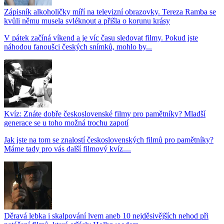
Zápisník alkoholičky míří na televizní obrazovky. Tereza Ramba se
kvůli němu musela svléknout a přišla o korunu krásy
V pátek začíná víkend a je víc času sledovat filmy. Pokud jste
náhodou fanoušci českých snímků, mohlo by...
Kvíz: Znáte dobře československé filmy pro pamětníky? Mladší
generace se u toho možná trochu zapotí
Jak jste na tom se znalostí československých filmů pro pamětníky?
Máme tady pro vás další filmový kvíz....
Děravá lebka i skalpování lvem aneb 10 nejděsivějších nehod při