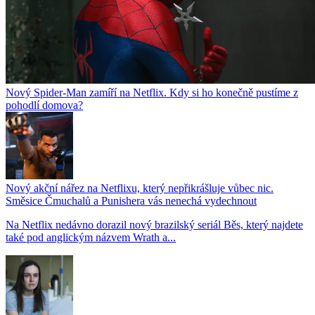
Nový Spider-Man zamíří na Netflix. Kdy si ho konečně pustíme z
pohodlí domova?
Nový akční nářez na Netflixu, který nepřikrášluje vůbec nic.
Směsice Čmuchalů a Punishera vás nenechá vydechnout
Na Netflix nedávno dorazil nový brazilský seriál Běs, který najdete
také pod anglickým názvem Wrath a...