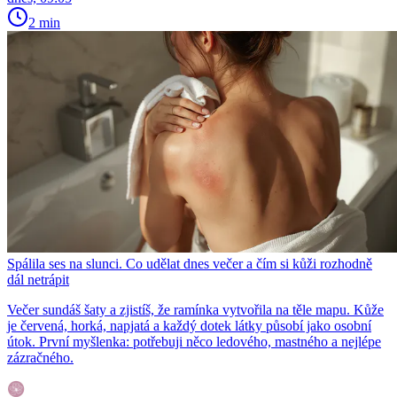
2 min
Spálila ses na slunci. Co udělat dnes večer a čím si kůži rozhodně
dál netrápit
Večer sundáš šaty a zjistíš, že ramínka vytvořila na těle mapu. Kůže
je červená, horká, napjatá a každý dotek látky působí jako osobní
útok. První myšlenka: potřebuji něco ledového, mastného a nejlépe
zázračného.