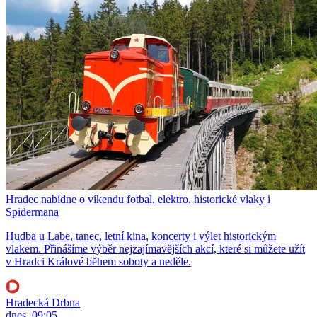
Hradec nabídne o víkendu fotbal, elektro, historické vlaky i
Spidermana
Hudba u Labe, tanec, letní kina, koncerty i výlet historickým
vlakem. Přinášíme výběr nejzajímavějších akcí, které si můžete užít
v Hradci Králové během soboty a neděle.
Hradecká Drbna
dnes, 09:05