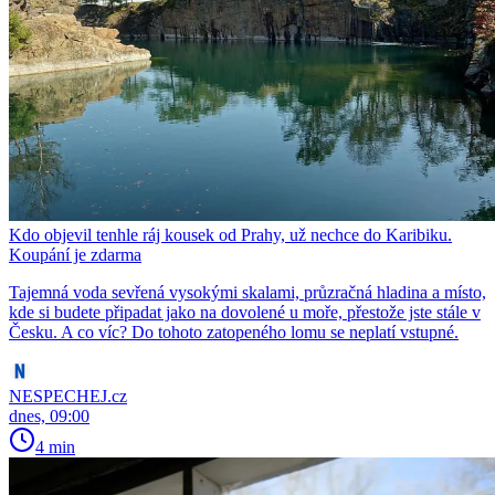
Kdo objevil tenhle ráj kousek od Prahy, už nechce do Karibiku.
Koupání je zdarma
Tajemná voda sevřená vysokými skalami, průzračná hladina a místo,
kde si budete připadat jako na dovolené u moře, přestože jste stále v
Česku. A co víc? Do tohoto zatopeného lomu se neplatí vstupné.
NESPECHEJ.cz
dnes, 09:00
4 min