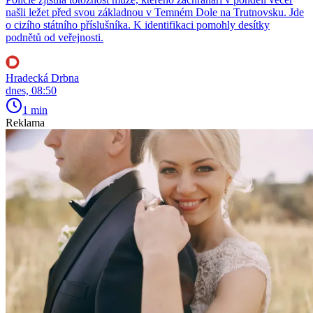
našli ležet před svou základnou v Temném Dole na Trutnovsku. Jde
o cizího státního příslušníka. K identifikaci pomohly desítky
podnětů od veřejnosti.
Hradecká Drbna
dnes, 08:50
1 min
Reklama