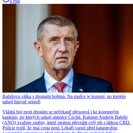
4 min
Babišova válka s drogami bobtná. Na mušce je konopí, po kterém
sahají hlavně senioři
Vládní boj proti drogám se nečekaně přesouvá i ke konopným
kapkám, po kterých sahají statisíce Čechů. Kabinet Andreje Babiše
(ANO) zvažuje změny, které mohou převrátit celý trh s látkou CBD.
Policie tvrdí, že jiná cesta není. Lékaři varují před katastrofou,