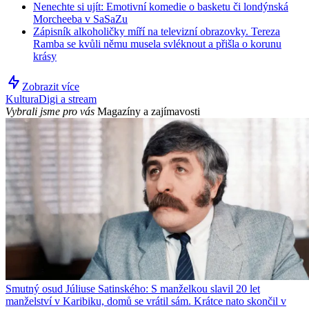
Nenechte si ujít: Emotivní komedie o basketu či londýnská
Morcheeba v SaSaZu
Zápisník alkoholičky míří na televizní obrazovky. Tereza
Ramba se kvůli němu musela svléknout a přišla o korunu
krásy
Zobrazit více
Kultura
Digi a stream
Vybrali jsme pro vás
Magazíny a zajímavosti
Smutný osud Júliuse Satinského: S manželkou slavil 20 let
manželství v Karibiku, domů se vrátil sám. Krátce nato skončil v