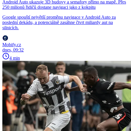
Android Auto ukazuje 3D budovy a semafory přímo na mapě. Přes
250 milionů řidičů dostane navigaci jako z kokpitu
Google spouští největší proměnu navigace v Android Auto za
poslední dekádu, a potenciálně zasáhne čtvrt miliardy aut na
silnicích.
Mobify.cz
dnes, 09:32
4 min