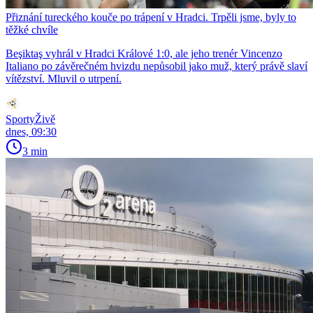
Přiznání tureckého kouče po trápení v Hradci. Trpěli jsme, byly to
těžké chvíle
Beşiktaş vyhrál v Hradci Králové 1:0, ale jeho trenér Vincenzo
Italiano po závěrečném hvizdu nepůsobil jako muž, který právě slaví
vítězství. Mluvil o utrpení.
SportyŽivě
dnes, 09:30
3 min