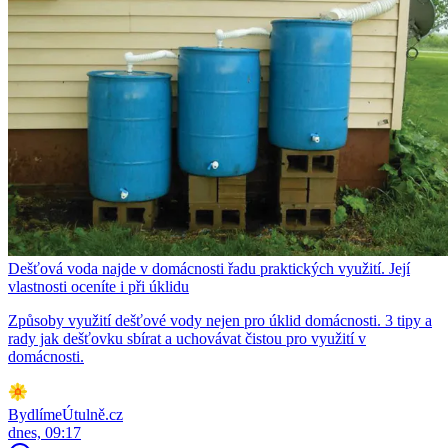
Dešťová voda najde v domácnosti řadu praktických využití. Její
vlastnosti oceníte i při úklidu
Způsoby využití dešťové vody nejen pro úklid domácnosti. 3 tipy a
rady jak dešťovku sbírat a uchovávat čistou pro využití v
domácnosti.
BydlímeÚtulně.cz
dnes, 09:17