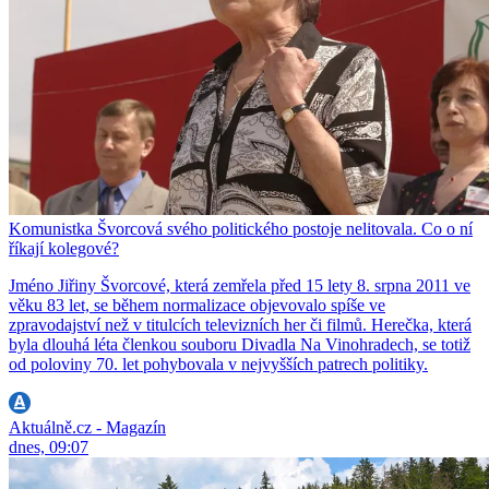
Komunistka Švorcová svého politického postoje nelitovala. Co o ní
říkají kolegové?
Jméno Jiřiny Švorcové, která zemřela před 15 lety 8. srpna 2011 ve
věku 83 let, se během normalizace objevovalo spíše ve
zpravodajství než v titulcích televizních her či filmů. Herečka, která
byla dlouhá léta členkou souboru Divadla Na Vinohradech, se totiž
od poloviny 70. let pohybovala v nejvyšších patrech politiky.
Aktuálně.cz - Magazín
dnes, 09:07