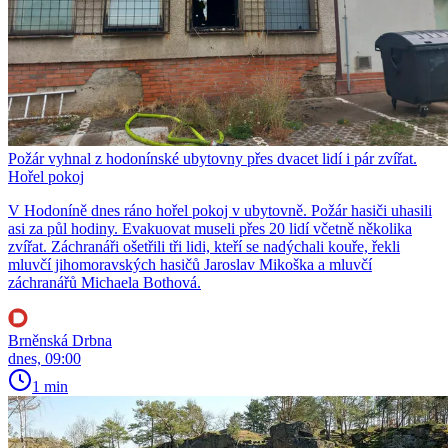
Požár vyhnal z hodonínské ubytovny přes dvacet lidí i pár zvířat.
Hořel pokoj
V Hodoníně dnes ráno hořel pokoj v ubytovně. Požár hasiči uhasili
asi za půl hodiny. Evakuovat museli přes 20 lidí včetně několika
zvířat. Záchranáři ošetřili tři lidi, kteří se nadýchali kouře, řekli
mluvčí jihomoravských hasičů Jaroslav Mikoška a mluvčí
záchranářů Michaela Bothová.
Brněnská Drbna
dnes, 09:00
1 min