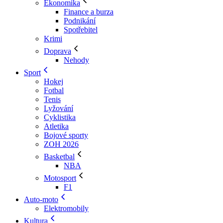
Ekonomika
Finance a burza
Podnikání
Spotřebitel
Krimi
Doprava
Nehody
Sport
Hokej
Fotbal
Tenis
Lyžování
Cyklistika
Atletika
Bojové sporty
ZOH 2026
Basketbal
NBA
Motosport
F1
Auto-moto
Elektromobily
Kultura