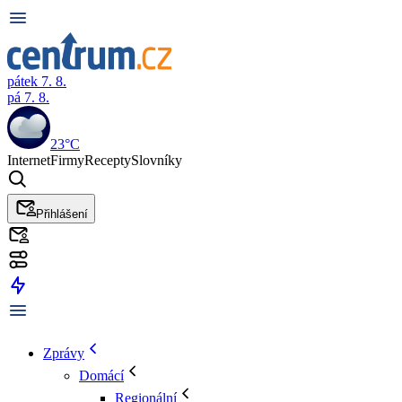
pátek 7. 8.
pá 7. 8.
23°C
Internet
Firmy
Recepty
Slovníky
Přihlášení
Zprávy
Domácí
Regionální