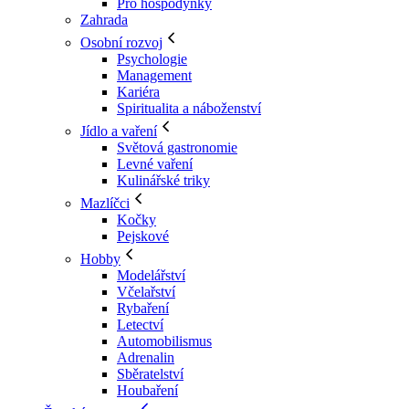
Pro hospodyňky
Zahrada
Osobní rozvoj
Psychologie
Management
Kariéra
Spiritualita a náboženství
Jídlo a vaření
Světová gastronomie
Levné vaření
Kulinářské triky
Mazlíčci
Kočky
Pejskové
Hobby
Modelářství
Včelařství
Rybaření
Letectví
Automobilismus
Adrenalin
Sběratelství
Houbaření