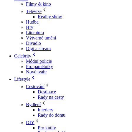
Filmy & kino
Televize
Reality show
Hudba
Hry
Literatura
Výtvarné umění
Divadlo
Digi a stream
Celebrity
Módní policie
Pro pamětníky
Nové tváře
Lifestyle
Cestování
Destinace
Rady na cesty
Bydlení
Interiery
Rady do domu
DIY
Pro kutily