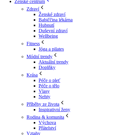
Ženské centrum
Zdraví
Ženské zdraví
Babiččina lékárna
Hubnutí
Duševní zdraví
Wellbeing
Fitness
Jóga a pilates
Módní trendy
Aktuální trendy
Doplňky
Krása
Péče o pleť
Péče o tělo
Vlasy
Nehty
Příběhy ze života
Inspirativní ženy
Rodina & komunita
Výchova
Přátelství
Vztahy