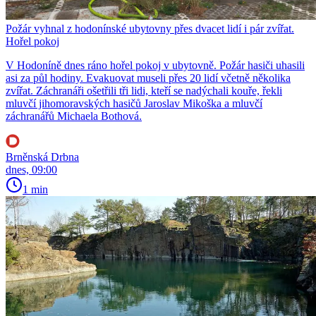
Požár vyhnal z hodonínské ubytovny přes dvacet lidí i pár zvířat.
Hořel pokoj
V Hodoníně dnes ráno hořel pokoj v ubytovně. Požár hasiči uhasili
asi za půl hodiny. Evakuovat museli přes 20 lidí včetně několika
zvířat. Záchranáři ošetřili tři lidi, kteří se nadýchali kouře, řekli
mluvčí jihomoravských hasičů Jaroslav Mikoška a mluvčí
záchranářů Michaela Bothová.
Brněnská Drbna
dnes, 09:00
1 min