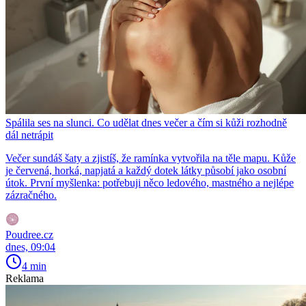
Spálila ses na slunci. Co udělat dnes večer a čím si kůži rozhodně
dál netrápit
Večer sundáš šaty a zjistíš, že ramínka vytvořila na těle mapu. Kůže
je červená, horká, napjatá a každý dotek látky působí jako osobní
útok. První myšlenka: potřebuji něco ledového, mastného a nejlépe
zázračného.
Poudree.cz
dnes, 09:04
4 min
Reklama