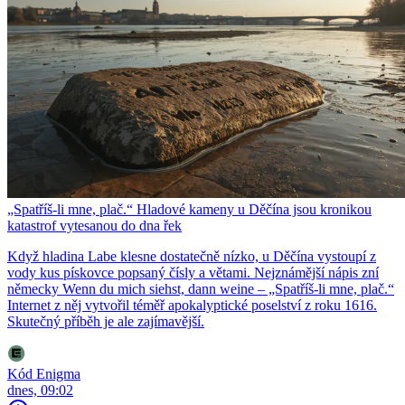
„Spatříš-li mne, plač.“ Hladové kameny u Děčína jsou kronikou
katastrof vytesanou do dna řek
Když hladina Labe klesne dostatečně nízko, u Děčína vystoupí z
vody kus pískovce popsaný čísly a větami. Nejznámější nápis zní
německy Wenn du mich siehst, dann weine – „Spatříš-li mne, plač.“
Internet z něj vytvořil téměř apokalyptické poselství z roku 1616.
Skutečný příběh je ale zajímavější.
Kód Enigma
dnes, 09:02