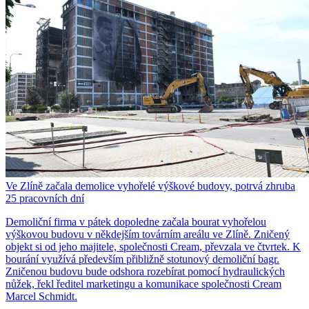
Ve Zlíně začala demolice vyhořelé výškové budovy, potrvá zhruba
25 pracovních dní
Demoliční firma v pátek dopoledne začala bourat vyhořelou
výškovou budovu v někdejším továrním areálu ve Zlíně. Zničený
objekt si od jeho majitele, společnosti Cream, převzala ve čtvrtek. K
bourání využívá především přibližně stotunový demoliční bagr.
Zničenou budovu bude odshora rozebírat pomocí hydraulických
nůžek, řekl ředitel marketingu a komunikace společnosti Cream
Marcel Schmidt.