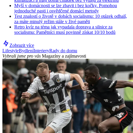
klimatizaci a mají doma chládek bez výdajů za elektřinu
Myší v domácnosti se lze zbavit i bez kočky. Pomohou
jednoduché pasti i osvědčené domácí metody
Test znalostí o životě v dobách socialismu: 10 otázek odhalí,
za máte minulý režim stále v živé paměti
Retro kvíz na téma jak vypadala doprava a silnice za
socialismu: Pamětníci musí povinně získat 10/10 bodů
Zobrazit více
Lifestyle
Bydlení
Interiery
Rady do domu
Vybrali jsme pro vás
Magazíny a zajímavosti