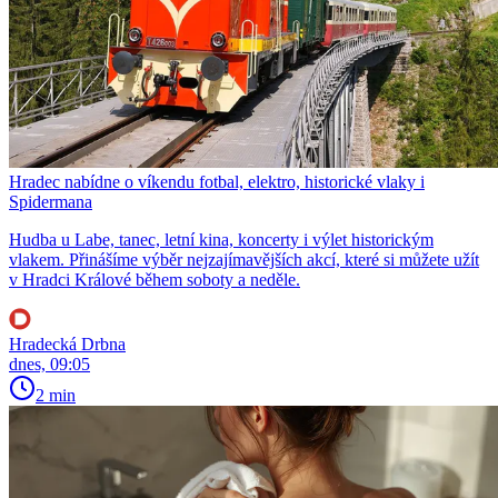
Hradec nabídne o víkendu fotbal, elektro, historické vlaky i
Spidermana
Hudba u Labe, tanec, letní kina, koncerty i výlet historickým
vlakem. Přinášíme výběr nejzajímavějších akcí, které si můžete užít
v Hradci Králové během soboty a neděle.
Hradecká Drbna
dnes, 09:05
2 min