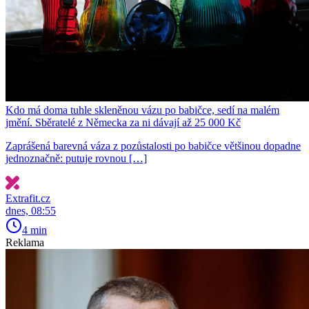
Kdo má doma tuhle skleněnou vázu po babičce, sedí na malém
jmění. Sběratelé z Německa za ni dávají až 25 000 Kč
Zaprášená barevná váza z pozůstalosti po babičce většinou dopadne
jednoznačně: putuje rovnou […]
Extrafit.cz
dnes, 08:55
4 min
Reklama