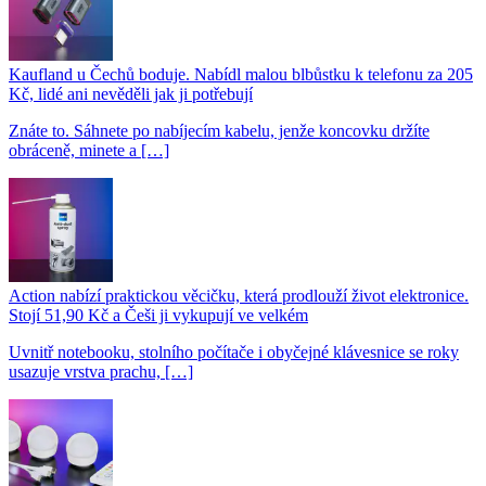
Kaufland u Čechů boduje. Nabídl malou blbůstku k telefonu za 205
Kč, lidé ani nevěděli jak ji potřebují
Znáte to. Sáhnete po nabíjecím kabelu, jenže koncovku držíte
obráceně, minete a […]
Action nabízí praktickou věcičku, která prodlouží život elektronice.
Stojí 51,90 Kč a Češi ji vykupují ve velkém
Uvnitř notebooku, stolního počítače i obyčejné klávesnice se roky
usazuje vrstva prachu, […]