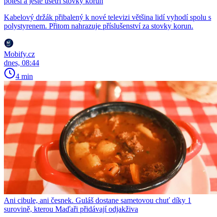
potěší a ještě ušetří stovky korun
Kabelový držák přibalený k nové televizi většina lidí vyhodí spolu s
polystyrenem. Přitom nahrazuje příslušenství za stovky korun.
Mobify.cz
dnes, 08:44
4 min
Ani cibule, ani česnek. Guláš dostane sametovou chuť díky 1
surovině, kterou Maďaři přidávají odjakživa