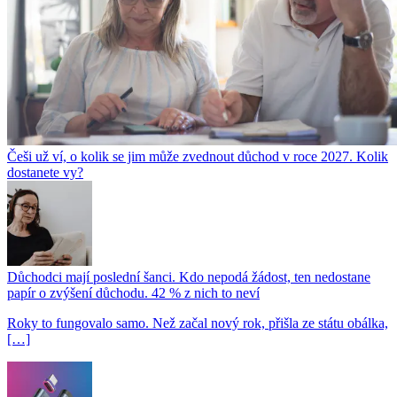
Češi už ví, o kolik se jim může zvednout důchod v roce 2027. Kolik
dostanete vy?
Důchodci mají poslední šanci. Kdo nepodá žádost, ten nedostane
papír o zvýšení důchodu. 42 % z nich to neví
Roky to fungovalo samo. Než začal nový rok, přišla ze státu obálka,
[…]