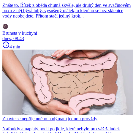
Znáte to. Řízek z oběda chutná skvěle, ale druhý den ve svačinovém
boxu z něj bývá tuhý, vysušený plátek, u kterého se bez sklenice
vody neobejdete. Přitom stačí jediný krok...
Bruneta v kuchyni
dnes, 08:43
4 min
Zbavte se nepříjemného nadýmaní jednou provždy
Nafouklý a napjatý pocit po jídle, které nebylo pro váš žaludek