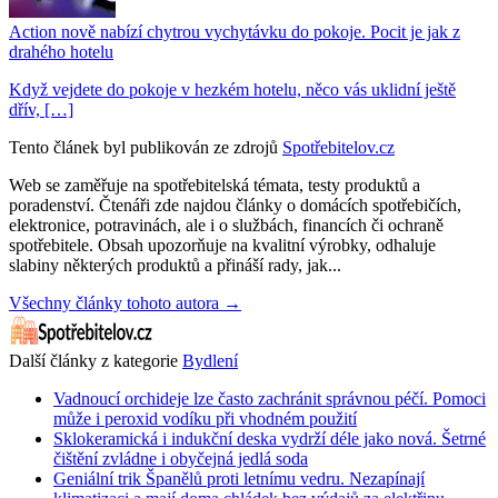
Action nově nabízí chytrou vychytávku do pokoje. Pocit je jak z
drahého hotelu
Když vejdete do pokoje v hezkém hotelu, něco vás uklidní ještě
dřív, […]
Tento článek byl publikován ze zdrojů
Spotřebitelov.cz
Web se zaměřuje na spotřebitelská témata, testy produktů a
poradenství. Čtenáři zde najdou články o domácích spotřebičích,
elektronice, potravinách, ale i o službách, financích či ochraně
spotřebitele. Obsah upozorňuje na kvalitní výrobky, odhaluje
slabiny některých produktů a přináší rady, jak...
Všechny články tohoto autora →
Další články z kategorie
Bydlení
Vadnoucí orchideje lze často zachránit správnou péčí. Pomoci
může i peroxid vodíku při vhodném použití
Sklokeramická i indukční deska vydrží déle jako nová. Šetrné
čištění zvládne i obyčejná jedlá soda
Geniální trik Španělů proti letnímu vedru. Nezapínají