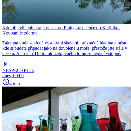
Kdo objevil tenhle ráj kousek od Prahy, už nechce do Karibiku.
Koupání je zdarma
Tajemná voda sevřená vysokými skalami, průzračná hladina a místo,
kde si budete připadat jako na dovolené u moře, přestože jste stále v
Česku. A co víc? Do tohoto zatopeného lomu se neplatí vstupné.
NESPECHEJ.cz
dnes, 09:00
4 min