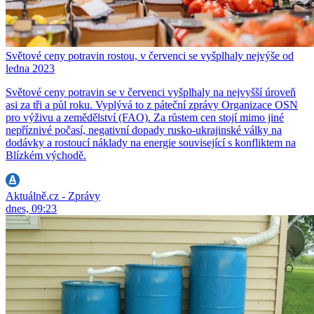
Světové ceny potravin rostou, v červenci se vyšplhaly nejvýše od
ledna 2023
Světové ceny potravin se v červenci vyšplhaly na nejvyšší úroveň
asi za tři a půl roku. Vyplývá to z páteční zprávy Organizace OSN
pro výživu a zemědělství (FAO). Za růstem cen stojí mimo jiné
nepříznivé počasí, negativní dopady rusko-ukrajinské války na
dodávky a rostoucí náklady na energie související s konfliktem na
Blízkém východě.
Aktuálně.cz - Zprávy
dnes, 09:23