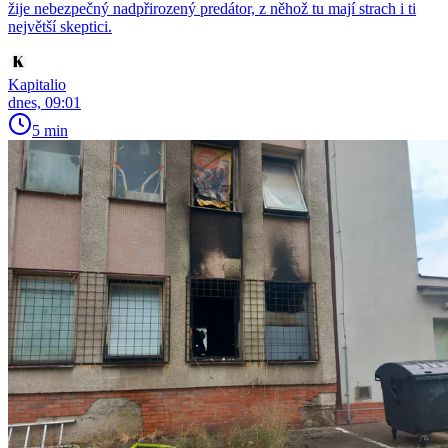
žije nebezpečný nadpřirozený predátor, z něhož tu mají strach i ti
největší skeptici.
Kapitalio
dnes, 09:01
5 min