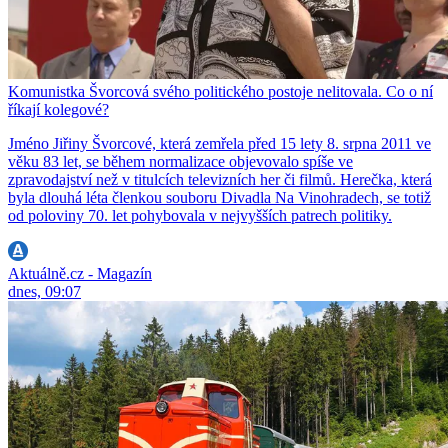
Komunistka Švorcová svého politického postoje nelitovala. Co o ní
říkají kolegové?
Jméno Jiřiny Švorcové, která zemřela před 15 lety 8. srpna 2011 ve
věku 83 let, se během normalizace objevovalo spíše ve
zpravodajství než v titulcích televizních her či filmů. Herečka, která
byla dlouhá léta členkou souboru Divadla Na Vinohradech, se totiž
od poloviny 70. let pohybovala v nejvyšších patrech politiky.
Aktuálně.cz - Magazín
dnes, 09:07