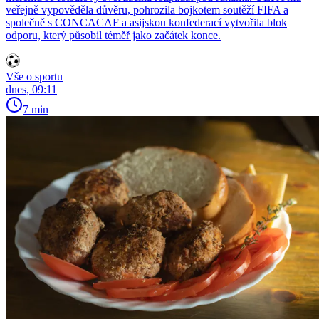
veřejně vypověděla důvěru, pohrozila bojkotem soutěží FIFA a
společně s CONCACAF a asijskou konfederací vytvořila blok
odporu, který působil téměř jako začátek konce.
Vše o sportu
dnes, 09:11
7 min