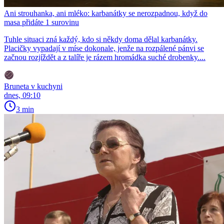
Ani strouhanka, ani mléko: karbanátky se nerozpadnou, když do
masa přidáte 1 surovinu
Tuhle situaci zná každý, kdo si někdy doma dělal karbanátky.
Placičky vypadají v míse dokonale, jenže na rozpálené pánvi se
začnou rozjíždět a z talíře je rázem hromádka suché drobenky....
Bruneta v kuchyni
dnes, 09:10
3 min