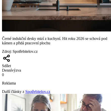
Černé indukční desky mizí z kuchyní. Hit roku 2026 se schová pod
kámen a přidá pracovní plochu
Zdroj
:
Spotřebitelov.cz
Sdílet
Denní
výzva
0
Reklama
Další články z
Spotřebitelov.cz