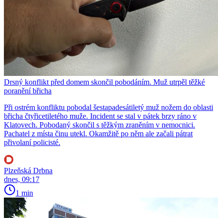
Drsný konflikt před domem skončil pobodáním. Muž utrpěl těžké
poranění břicha
Při ostrém konfliktu pobodal šestapadesátiletý muž nožem do oblasti
břicha čtyřicetiletého muže. Incident se stal v pátek brzy ráno v
Klatovech. Pobodaný skončil s těžkým zraněním v nemocnici.
Pachatel z místa činu utekl. Okamžitě po něm ale začali pátrat
přivolaní policisté.
Plzeňská Drbna
dnes, 09:17
1 min