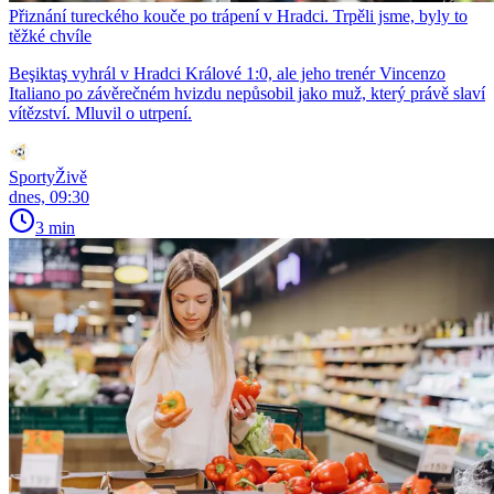
Přiznání tureckého kouče po trápení v Hradci. Trpěli jsme, byly to
těžké chvíle
Beşiktaş vyhrál v Hradci Králové 1:0, ale jeho trenér Vincenzo
Italiano po závěrečném hvizdu nepůsobil jako muž, který právě slaví
vítězství. Mluvil o utrpení.
SportyŽivě
dnes, 09:30
3 min