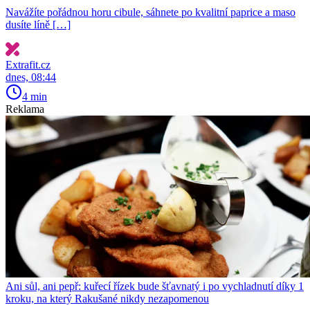
Navážíte pořádnou horu cibule, sáhnete po kvalitní paprice a maso
dusíte líně […]
Extrafit.cz
dnes, 08:44
4 min
Reklama
Ani sůl, ani pepř: kuřecí řízek bude šťavnatý i po vychladnutí díky 1
kroku, na který Rakušané nikdy nezapomenou