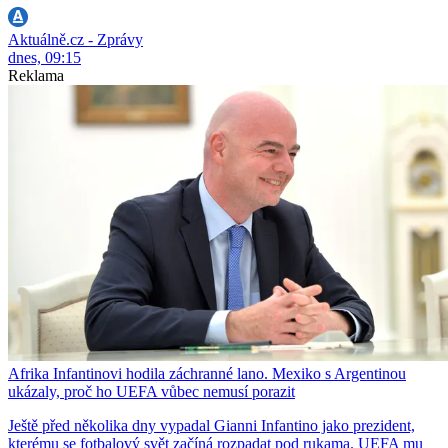
Aktuálně.cz - Zprávy
dnes, 09:15
Reklama
Afrika Infantinovi hodila záchranné lano. Mexiko s Argentinou
ukázaly, proč ho UEFA vůbec nemusí porazit
Ještě před několika dny vypadal Gianni Infantino jako prezident,
kterému se fotbalový svět začíná rozpadat pod rukama. UEFA mu