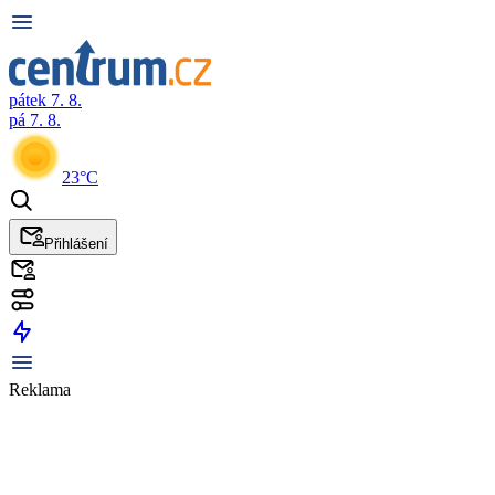
pátek 7. 8.
pá 7. 8.
23°C
Přihlášení
Reklama