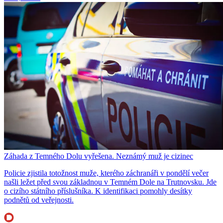
Záhada z Temného Dolu vyřešena. Neznámý muž je cizinec
Policie zjistila totožnost muže, kterého záchranáři v pondělí večer
našli ležet před svou základnou v Temném Dole na Trutnovsku. Jde
o cizího státního příslušníka. K identifikaci pomohly desítky
podnětů od veřejnosti.