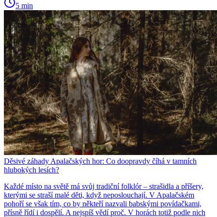
5 min
Děsivé záhady Apalačských hor: Co doopravdy číhá v tamních
hlubokých lesích?
Každé místo na světě má svůj tradiční folklór – strašidla a příšery,
kterými se straší malé děti, když neposlouchají. V Apalačském
pohoří se však tím, co by někteří nazvali babskými povídačkami,
přísně řídí i dospělí. A nejspíš vědí proč. V horách totiž podle nich