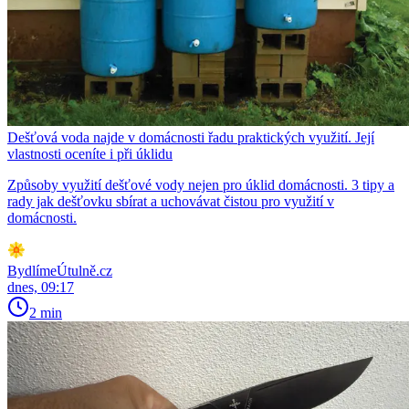
Dešťová voda najde v domácnosti řadu praktických využití. Její
vlastnosti oceníte i při úklidu
Způsoby využití dešťové vody nejen pro úklid domácnosti. 3 tipy a
rady jak dešťovku sbírat a uchovávat čistou pro využití v
domácnosti.
BydlímeÚtulně.cz
dnes, 09:17
2 min