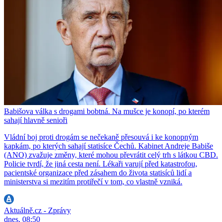
Babišova válka s drogami bobtná. Na mušce je konopí, po kterém
sahají hlavně senioři
Vládní boj proti drogám se nečekaně přesouvá i ke konopným
kapkám, po kterých sahají statisíce Čechů. Kabinet Andreje Babiše
(ANO) zvažuje změny, které mohou převrátit celý trh s látkou CBD.
Policie tvrdí, že jiná cesta není. Lékaři varují před katastrofou,
pacientské organizace před zásahem do života statisíců lidí a
ministerstva si mezitím protiřečí v tom, co vlastně vzniká.
Aktuálně.cz - Zprávy
dnes, 08:50