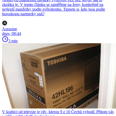
zkrátka je. V tomto článku se zaměříme na ženy, konkrétně na
nejlepší manželky podle zvěrokruhu. Tipnete si, kdo jsou podle
horoskopu partnerky snů?
Aurazine
dnes, 08:44
3 min
V krabici od televize je věc, kterou 9 z 10 Čechů vyhodí. Přitom vás