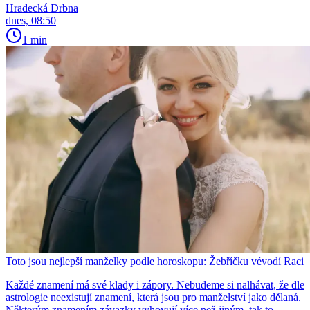
Hradecká Drbna
dnes, 08:50
1 min
Toto jsou nejlepší manželky podle horoskopu: Žebříčku vévodí Raci
Každé znamení má své klady i zápory. Nebudeme si nalhávat, že dle
astrologie neexistují znamení, která jsou pro manželství jako dělaná.
Některým znamením závazky vyhovují více než jiným, tak to