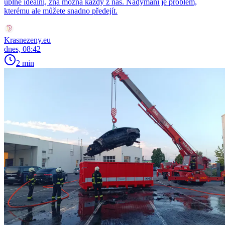
úplně ideální, zná možná každý z nás. Nadýmání je problém,
kterému ale můžete snadno předejít.
Krasnezeny.eu
dnes, 08:42
2 min