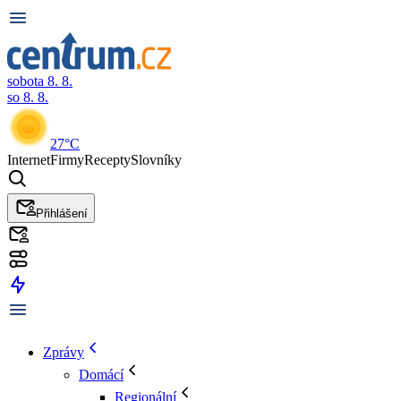
sobota 8. 8.
so 8. 8.
27°C
Internet
Firmy
Recepty
Slovníky
Přihlášení
Zprávy
Domácí
Regionální