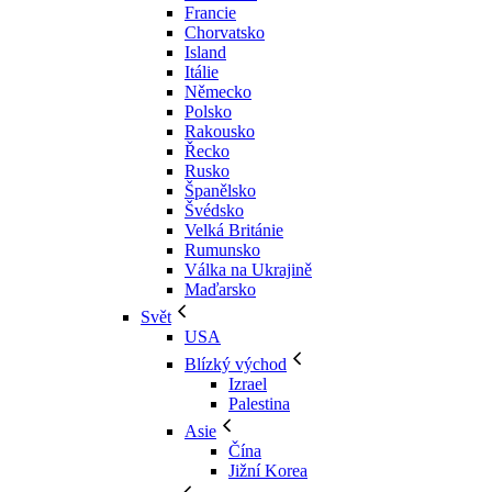
Francie
Chorvatsko
Island
Itálie
Německo
Polsko
Rakousko
Řecko
Rusko
Španělsko
Švédsko
Velká Británie
Rumunsko
Válka na Ukrajině
Maďarsko
Svět
USA
Blízký východ
Izrael
Palestina
Asie
Čína
Jižní Korea