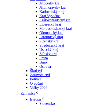
Jihočeský kraj
Jihomoravský kraj
Karlovarský kraj
Kraj Vysočina
Králověhradecký kraj
Liberecký kraj
Moravskoslezský kraj
Olomoucký kraj
Pardubický kraj
Plzeňský kraj
Středočeský kraj
Ústecký kraj
Zlínský kraj
Praha
Brno
Ostrava
Školství
Zdravotnictví
Politika
O počasí
Volby 2026
Zahraničí
Evropa
Slovensko