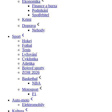
Ekonomika
Finance a burza
Podnikání
Spotřebitel
Krimi
Doprava
Nehody
Sport
Hokej
Fotbal
Tenis
Lyžování
Cyklistika
Atletika
Bojové sporty
ZOH 2026
Basketbal
NBA
Motosport
F1
Auto-moto
Elektromobily
Kultura