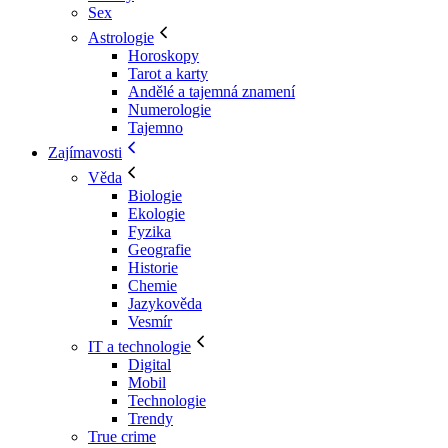
Sex
Astrologie
Horoskopy
Tarot a karty
Andělé a tajemná znamení
Numerologie
Tajemno
Zajímavosti
Věda
Biologie
Ekologie
Fyzika
Geografie
Historie
Chemie
Jazykověda
Vesmír
IT a technologie
Digital
Mobil
Technologie
Trendy
True crime