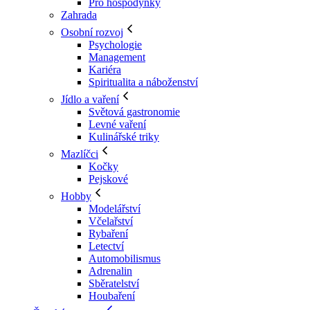
Pro hospodyňky
Zahrada
Osobní rozvoj
Psychologie
Management
Kariéra
Spiritualita a náboženství
Jídlo a vaření
Světová gastronomie
Levné vaření
Kulinářské triky
Mazlíčci
Kočky
Pejskové
Hobby
Modelářství
Včelařství
Rybaření
Letectví
Automobilismus
Adrenalin
Sběratelství
Houbaření