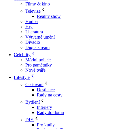
Filmy & kino
Televize
Reality show
Hudba
Hry
Literatura
Výtvarné umění
Divadlo
Digi a stream
Celebrity
Módní policie
Pro pamětníky
Nové tváře
Lifestyle
Cestování
Destinace
Rady na cesty
Bydlení
Interiery
Rady do domu
DIY
Pro kutily