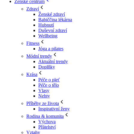
Ženské centrum
Zdraví
Ženské zdraví
Babiččina lékárna
Hubnutí
Duševní zdraví
Wellbeing
Fitness
Jóga a pilates
Módní trendy
Aktuální trendy
Doplňky
Krása
Péče o pleť
Péče o tělo
Vlasy
Nehty
Příběhy ze života
Inspirativní ženy
Rodina & komunita
Výchova
Přátelství
Vztahy