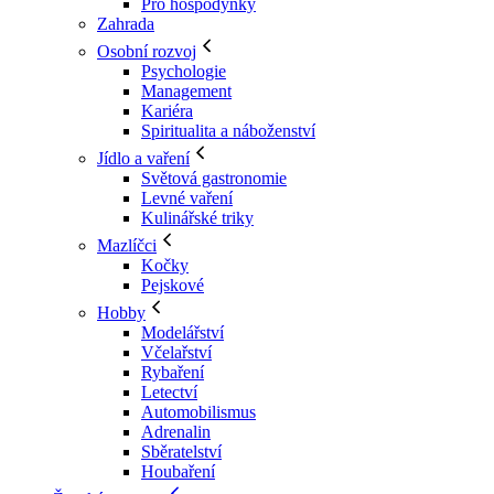
Pro hospodyňky
Zahrada
Osobní rozvoj
Psychologie
Management
Kariéra
Spiritualita a náboženství
Jídlo a vaření
Světová gastronomie
Levné vaření
Kulinářské triky
Mazlíčci
Kočky
Pejskové
Hobby
Modelářství
Včelařství
Rybaření
Letectví
Automobilismus
Adrenalin
Sběratelství
Houbaření