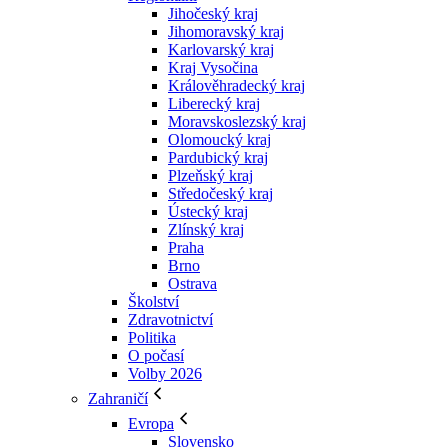
Jihočeský kraj
Jihomoravský kraj
Karlovarský kraj
Kraj Vysočina
Králověhradecký kraj
Liberecký kraj
Moravskoslezský kraj
Olomoucký kraj
Pardubický kraj
Plzeňský kraj
Středočeský kraj
Ústecký kraj
Zlínský kraj
Praha
Brno
Ostrava
Školství
Zdravotnictví
Politika
O počasí
Volby 2026
Zahraničí
Evropa
Slovensko