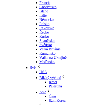
Francie
Chorvatsko
Island
Itálie
Německo
Polsko
Rakousko
Řecko
Rusko
Španělsko
Švédsko
Velká Británie
Rumunsko
Válka na Ukrajině
Maďarsko
Svět
USA
Blízký východ
Izrael
Palestina
Asie
Čína
Jižní Korea