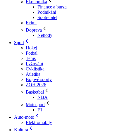
Ekonomika
Finance a burza
Podnikání
Spotřebitel
Krimi
Doprava
Nehody
Sport
Hokej
Fotbal
Tenis
Lyžování
Cyklistika
Atletika
Bojové sporty
ZOH 2026
Basketbal
NBA
Motosport
F1
Auto-moto
Elektromobily
Kultura