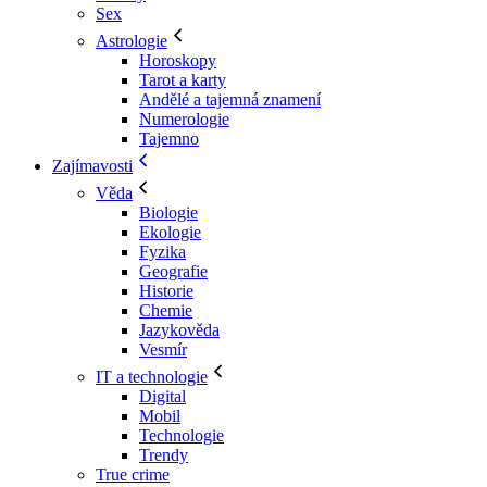
Sex
Astrologie
Horoskopy
Tarot a karty
Andělé a tajemná znamení
Numerologie
Tajemno
Zajímavosti
Věda
Biologie
Ekologie
Fyzika
Geografie
Historie
Chemie
Jazykověda
Vesmír
IT a technologie
Digital
Mobil
Technologie
Trendy
True crime