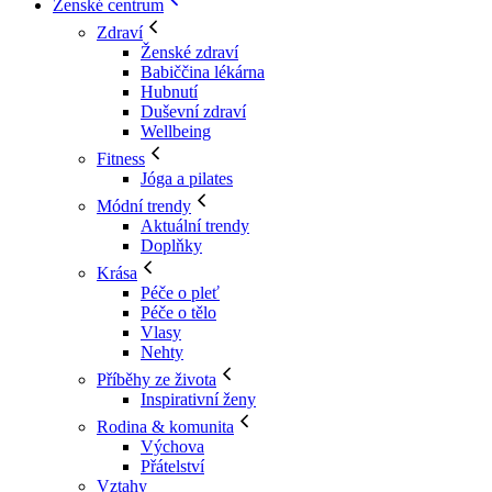
Ženské centrum
Zdraví
Ženské zdraví
Babiččina lékárna
Hubnutí
Duševní zdraví
Wellbeing
Fitness
Jóga a pilates
Módní trendy
Aktuální trendy
Doplňky
Krása
Péče o pleť
Péče o tělo
Vlasy
Nehty
Příběhy ze života
Inspirativní ženy
Rodina & komunita
Výchova
Přátelství
Vztahy