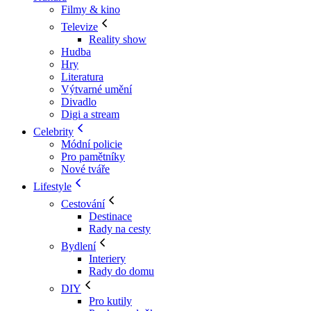
Filmy & kino
Televize
Reality show
Hudba
Hry
Literatura
Výtvarné umění
Divadlo
Digi a stream
Celebrity
Módní policie
Pro pamětníky
Nové tváře
Lifestyle
Cestování
Destinace
Rady na cesty
Bydlení
Interiery
Rady do domu
DIY
Pro kutily