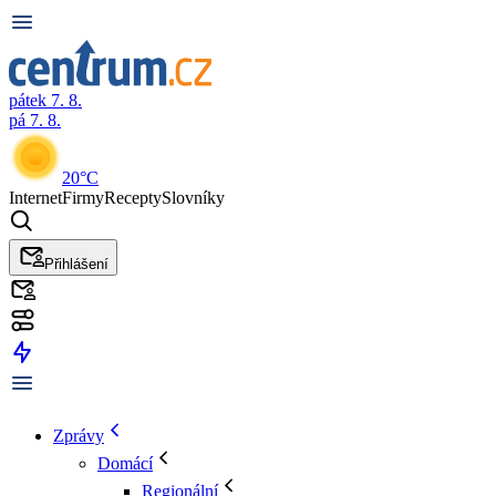
pátek 7. 8.
pá 7. 8.
20°C
Internet
Firmy
Recepty
Slovníky
Přihlášení
Zprávy
Domácí
Regionální