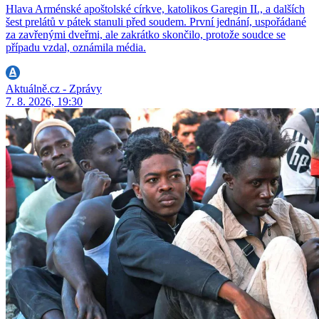
Hlava Arménské apoštolské církve, katolikos Garegin II., a dalších
šest prelátů v pátek stanuli před soudem. První jednání, uspořádané
za zavřenými dveřmi, ale zakrátko skončilo, protože soudce se
případu vzdal, oznámila média.
Aktuálně.cz - Zprávy
7. 8. 2026, 19:30