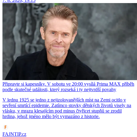
7. 8. 2026, 19:15
Připravte si kapesníky. V sobotu ve 20:00 vysílá Prima MAX příběh
podle skutečné události, který rozseká i ty nejtvrdší povahy
V lednu 1925 se jedno z nejizolovanějších míst na Zemi ocitlo v
sevření smrtící epidemie. Zatímco stovky dětských životů visely na
vlásku, v mrazu klesajícím pod minus čtyřicet stupňů se zrodil
hrdina, jehož jméno mělo být vymazáno z historie.
FAJNTIP.cz