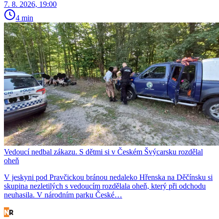
7. 8. 2026, 19:00
4 min
Vedoucí nedbal zákazu. S dětmi si v Českém Švýcarsku rozdělal
oheň
V jeskyni pod Pravčickou bránou nedaleko Hřenska na Děčínsku si
skupina nezletilých s vedoucím rozdělala oheň, který při odchodu
neuhasila. V národním parku České…