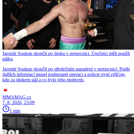
Jaromír Soukup skončil po útoku v nemocnici. Útočníci měli použít
pálku
Jaromír Soukup skončil po středečním napadení v nemocnici. Podle
dalších informací musel podstoupit operaci a policie nyní zjišťuje,
kdo za útokem stál a co bylo jeho motivem.
MMAMAG.cz
7. 8. 2026, 23:09
1 min