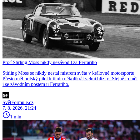
Proč Stirling Moss nikdy nezávodil za Ferrariho
Stirling Moss se nikdy nestal mistrem světa v královně motorsportu.
Přesto měl britský pilot k titulu několikrát velmi blízko. Stejně to měl
i se závodním postem u Ferrariho.
SvětFormule.cz
7. 8. 2026, 21:24
1 min