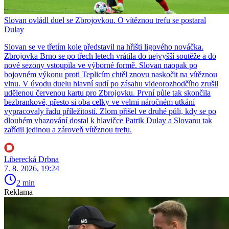
Slovan ovládl duel se Zbrojovkou. O vítěznou trefu se postaral
Dulay
Slovan se ve třetím kole představil na hřišti ligového nováčka.
Zbrojovka Brno se po třech letech vrátila do nejvyšší soutěže a do
nové sezony vstoupila ve výborné formě. Slovan naopak po
bojovném výkonu proti Teplicím chtěl znovu naskočit na vítěznou
vlnu. V úvodu duelu hlavní sudí po zásahu videorozhodčího zrušil
udělenou červenou kartu pro Zbrojovku. První půle tak skončila
bezbrankově, přesto si oba celky ve velmi náročném utkání
vypracovaly řadu příležitostí. Zlom přišel ve druhé půli, kdy se po
dlouhém vhazování dostal k hlavičce Patrik Dulay a Slovanu tak
zařídil jedinou a zároveň vítěznou trefu.
Liberecká Drbna
7. 8. 2026, 19:24
2 min
Reklama