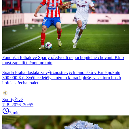
Fanoušci fotbalové Sparty předvedli nepochopitelné chování. Klub
musí zaplatit tučnou pokutu
Sparta Praha dostala za výtržnosti svých fanoušků v Brně pokutu
300 000 Kč. Světlice letěly směrem k hrací ploše, v sektoru hostů
hořela střecha toalet.
SportyŽivě
7. 8. 2026, 20:55
3 min