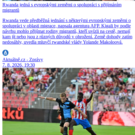
Rwanda jedná s evropskými zeměmi o spolupráci s přijímáním
migrantů
Rwanda vede předběžná jednání s některými evropskými zeměmi o
spolupráci v oblasti migrace, napsala agentura AFP. Kigali by podle
návrhu mohlo přijímat rodiny migrantů, kteří uvízli na cestě, nemají
kam jít nebo jsou z různých důvodů v ohrožení. Země dohody zatím
nedosáhly, uvedla mluvčí rwandské vlády Yolande Makoloová.
Aktuálně.cz - Zprávy
7. 8. 2026, 19:30