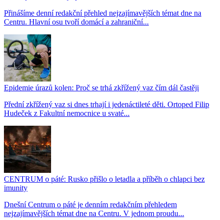
Přinášíme denní redakční přehled nejzajímavějších témat dne na
Centru. Hlavní osu tvoří domácí a zahraniční...
Epidemie úrazů kolen: Proč se trhá zkřížený vaz čím dál častěji
Přední zkřížený vaz si dnes trhají i jedenáctileté děti. Ortoped Filip
Hudeček z Fakultní nemocnice u svaté...
CENTRUM o páté: Rusko přišlo o letadla a příběh o chlapci bez
imunity
Dnešní Centrum o páté je denním redakčním přehledem
nejzajímavějších témat dne na Centru. V jednom proudu...