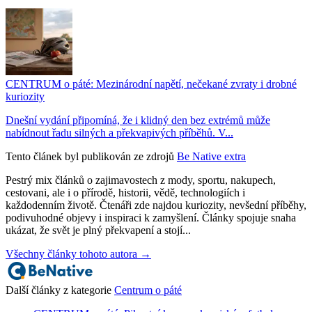
CENTRUM o páté: Mezinárodní napětí, nečekané zvraty i drobné
kuriozity
Dnešní vydání připomíná, že i klidný den bez extrémů může
nabídnout řadu silných a překvapivých příběhů. V...
Tento článek byl publikován ze zdrojů
Be Native extra
Pestrý mix článků o zajimavostech z mody, sportu, nakupech,
cestovani, ale i o přírodě, historii, vědě, technologiích i
každodenním životě. Čtenáři zde najdou kuriozity, nevšední příběhy,
podivuhodné objevy i inspiraci k zamyšlení. Články spojuje snaha
ukázat, že svět je plný překvapení a stojí...
Všechny články tohoto autora →
Další články z kategorie
Centrum o páté