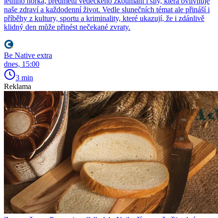
letního horka, předmětu vědeckého zkoumání i síly, která ovlivňuje
naše zdraví a každodenní život. Vedle slunečních témat ale přináší i
příběhy z kultury, sportu a kriminality, které ukazují, že i zdánlivě
klidný den může přinést nečekané zvraty.
Be Native extra
dnes, 15:00
3 min
Reklama