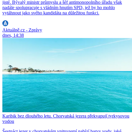
jisté. Bývalý ministr průmyslu a šéf antimonopolního úřadu však
nadále spolupracuje s vládním hnutím SPD, jež by ho mohlo
vytáhnout jako svého kandidáta na důležitou funkci.
Aktuálně.cz - Zprávy
dnes, 14:38
Karibik bez dlouhého letu. Chorvatská jezera překvapují tyrkysovou
vodou
Šestnáct jezer v chorvatském vnitrozemí nabízí barvy vody, jaké