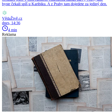
byste čekali spíš u Karibiku. A z Prahy tam dojedete za jediný den.
VědaŽivě.cz
dnes, 14:36
4 min
Reklama