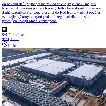
Za několik dní uplyne přesně rok od chvíle, kdy Isack Hadjar v
Nizozemsku ziskem pódia v Racing Bulls ohromil svět. Už ve své
druhé sezóně se Francouz přesunul do Red Bullu, v němž podává
vynikající výkony, kterými prolomil negativní dlouhou sérii
týmových kolegů Maxe Verstappena.
SvětFormule.cz
dnes, 14:35
1 min