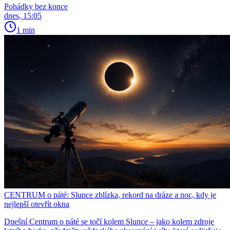
Pohádky bez konce
dnes, 15:05
1 min
CENTRUM o páté: Slunce zblízka, rekord na dráze a noc, kdy je
nejlepší otevřít okna
Dnešní Centrum o páté se točí kolem Slunce – jako kolem zdroje