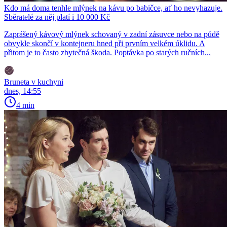
Kdo má doma tenhle mlýnek na kávu po babičce, ať ho nevyhazuje.
Sběratelé za něj platí i 10 000 Kč
Zaprášený kávový mlýnek schovaný v zadní zásuvce nebo na půdě
obvykle skončí v kontejneru hned při prvním velkém úklidu. A
přitom je to často zbytečná škoda. Poptávka po starých ručních...
Bruneta v kuchyni
dnes, 14:55
4 min