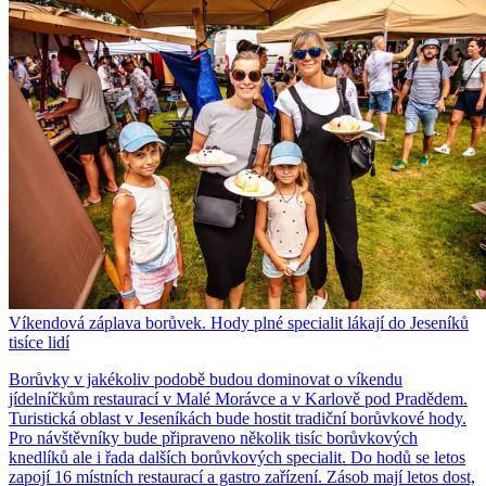
Víkendová záplava borůvek. Hody plné specialit lákají do Jeseníků
tisíce lidí
Borůvky v jakékoliv podobě budou dominovat o víkendu
jídelníčkům restaurací v Malé Morávce a v Karlově pod Pradědem.
Turistická oblast v Jeseníkách bude hostit tradiční borůvkové hody.
Pro návštěvníky bude připraveno několik tisíc borůvkových
knedlíků ale i řada dalších borůvkových specialit. Do hodů se letos
zapojí 16 místních restaurací a gastro zařízení. Zásob mají letos dost,