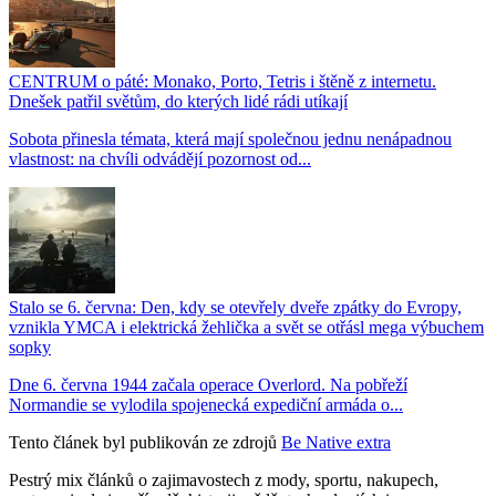
CENTRUM o páté: Monako, Porto, Tetris i štěně z internetu.
Dnešek patřil světům, do kterých lidé rádi utíkají
Sobota přinesla témata, která mají společnou jednu nenápadnou
vlastnost: na chvíli odvádějí pozornost od...
Stalo se 6. června: Den, kdy se otevřely dveře zpátky do Evropy,
vznikla YMCA i elektrická žehlička a svět se otřásl mega výbuchem
sopky
Dne 6. června 1944 začala operace Overlord. Na pobřeží
Normandie se vylodila spojenecká expediční armáda o...
Tento článek byl publikován ze zdrojů
Be Native extra
Pestrý mix článků o zajimavostech z mody, sportu, nakupech,