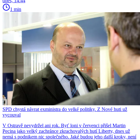
dnes, 14:44
1 min
SPD chystá návrat exministra do velké politiky. Z Nové huti už
vycouval
V Ostravě nevydržel ani rok. Byť loni v červenci přišel Martin
Pecina jako velký zachránce zkrachovalých hutí Liberty, dnes už
nemá s podnikem nic společného. Jaké budou jeho další kroky, není