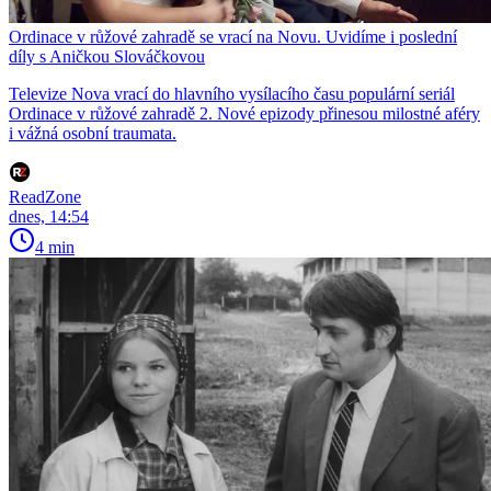
Ordinace v růžové zahradě se vrací na Novu. Uvidíme i poslední
díly s Aničkou Slováčkovou
Televize Nova vrací do hlavního vysílacího času populární seriál
Ordinace v růžové zahradě 2. Nové epizody přinesou milostné aféry
i vážná osobní traumata.
ReadZone
dnes, 14:54
4 min