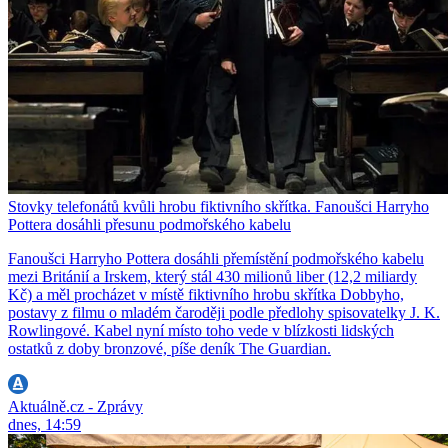
Stovky telefonátů kvůli hrobu fiktivního skřítka. Fanoušci Harryho
Pottera dosáhli přesunu podmořského kabelu
Fanoušci Harryho Pottera dosáhli přemístění podmořského kabelu
mezi Británií a Irskem, který stál 430 milionů liber (12,2 miliardy
Kč) a měl procházet v místě fiktivního hrobu skřítka Dobbyho,
postavy z filmu o mladém čaroději podle předlohy spisovatelky J. K.
Rowlingové. Kabel nyní místo toho vede v blízkosti lidských
ostatků z doby bronzové, píše deník The Guardian.
Aktuálně.cz - Zprávy
dnes, 14:59