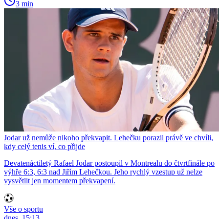
3 min
Jodar už nemůže nikoho překvapit. Lehečku porazil právě ve chvíli,
kdy celý tenis ví, co přijde
Devatenáctiletý Rafael Jodar postoupil v Montrealu do čtvrtfinále po
výhře 6:3, 6:3 nad Jiřím Lehečkou. Jeho rychlý vzestup už nelze
vysvětlit jen momentem překvapení.
Vše o sportu
dnes, 15:13