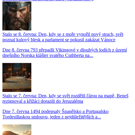
Stalo se 8. června: Den, kdy se z moře vynořil nový strach, svět
poznal kulový blesk a parlament se pokusil zakázat Vánoce
Dne 8. června 793 přepadli Vikingové v dlouhých lodích z území
dnešního Norska klášter svatého Cuthberta na...
Stalo se 7. června: Den, kdy se svět rozdělil čárou na mapě, Beneš
rezignoval a křižáci dorazili do Jeruzaléma
Dne 7. června 1494 podepsaly Španělsko a Portugalsko
Tordesillaskou smlouvu, jeden z nejdůležitějších a...