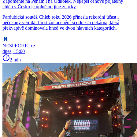
Zapomeňte na Penam i na Odkolek. Nejlepší cenově přijatelný
chléb v Česku je úplně od jiné značky
Pardubická soutěž Chléb roku 2026 přinesla rekordní účast i
nečekaný verdikt. Prestižní ocenění si odnesla pekárna, která
překvapivě dominovala hned ve dvou hlavních kategoriích.
NESPECHEJ.cz
dnes, 15:00
2 min