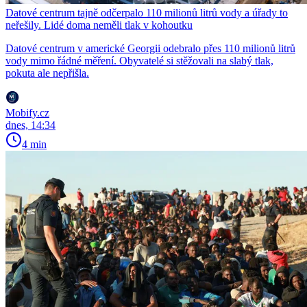
Datové centrum tajně odčerpalo 110 milionů litrů vody a úřady to
neřešily. Lidé doma neměli tlak v kohoutku
Datové centrum v americké Georgii odebralo přes 110 milionů litrů
vody mimo řádné měření. Obyvatelé si stěžovali na slabý tlak,
pokuta ale nepřišla.
Mobify.cz
dnes, 14:34
4 min