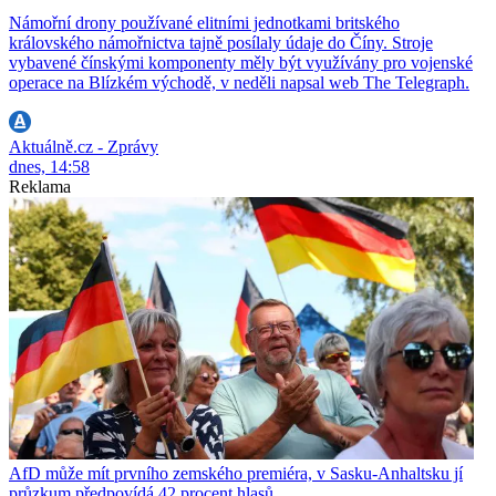
Námořní drony používané elitními jednotkami britského
královského námořnictva tajně posílaly údaje do Číny. Stroje
vybavené čínskými komponenty měly být využívány pro vojenské
operace na Blízkém východě, v neděli napsal web The Telegraph.
Aktuálně.cz - Zprávy
dnes, 14:58
Reklama
AfD může mít prvního zemského premiéra, v Sasku-Anhaltsku jí
průzkum předpovídá 42 procent hlasů