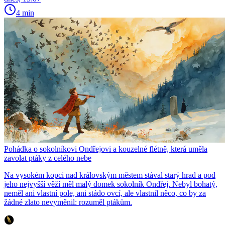
4 min
Pohádka o sokolníkovi Ondřejovi a kouzelné flétně, která uměla
zavolat ptáky z celého nebe
Na vysokém kopci nad královským městem stával starý hrad a pod
jeho nejvyšší věží měl malý domek sokolník Ondřej. Nebyl bohatý,
neměl ani vlastní pole, ani stádo ovcí, ale vlastnil něco, co by za
žádné zlato nevyměnil: rozuměl ptákům.