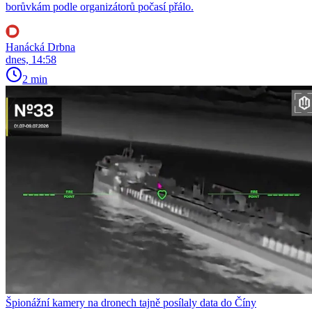
borůvkám podle organizátorů počasí přálo.
Hanácká Drbna
dnes, 14:58
2 min
Špionážní kamery na dronech tajně posílaly data do Číny