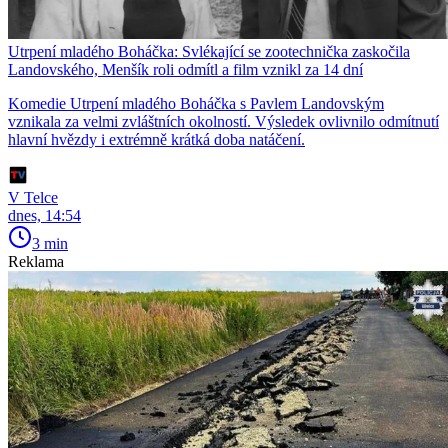
Utrpení mladého Boháčka: Svlékající se zootechnička zaskočila
Landovského, Menšík roli odmítl a film vznikl za 14 dní
Komedie Utrpení mladého Boháčka s Pavlem Landovským
vznikala za velmi zvláštních okolností. Výsledek ovlivnilo odmítnutí
hlavní hvězdy i extrémně krátká doba natáčení.
V Telce
dnes, 14:54
3 min
Reklama