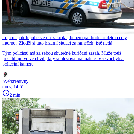
To, co spatřili policisté při zákroku, během pár hodin obletělo celý
internet. Zloděj si tuto bizarní situaci za rámeček jistě nedá
Tým policistů má za sebou skutečně kuriózní zásah. Muže totiž
přistihli právě ve chvíli, kdy si ulevoval na toaletě. Vše zachytila
policejní kamera.
Světkreativity
dnes, 14:51
2 min