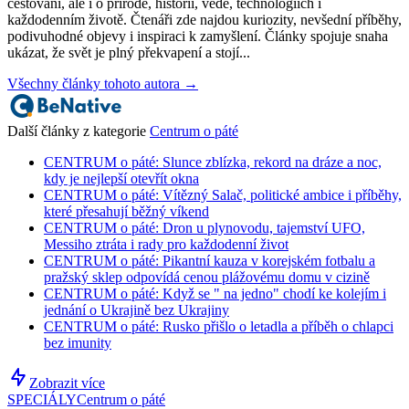
cestovani, ale i o přírodě, historii, vědě, technologiích i
každodenním životě. Čtenáři zde najdou kuriozity, nevšední příběhy,
podivuhodné objevy i inspiraci k zamyšlení. Články spojuje snaha
ukázat, že svět je plný překvapení a stojí...
Všechny články tohoto autora →
Další články z kategorie
Centrum o páté
CENTRUM o páté: Slunce zblízka, rekord na dráze a noc,
kdy je nejlepší otevřít okna
CENTRUM o páté: Vítězný Salač, politické ambice i příběhy,
které přesahují běžný víkend
CENTRUM o páté: Dron u plynovodu, tajemství UFO,
Messiho ztráta i rady pro každodenní život
CENTRUM o páté: Pikantní kauza v korejském fotbalu a
pražský sklep odpovídá cenou plážovému domu v cizině
CENTRUM o páté: Když se " na jedno" chodí ke kolejím i
jednání o Ukrajině bez Ukrajiny
CENTRUM o páté: Rusko přišlo o letadla a příběh o chlapci
bez imunity
Zobrazit více
SPECIÁLY
Centrum o páté