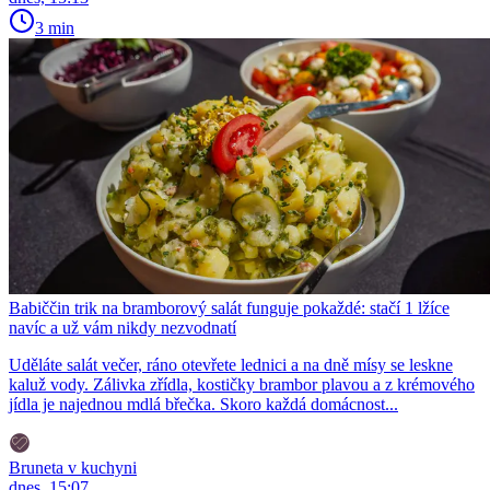
3 min
Babiččin trik na bramborový salát funguje pokaždé: stačí 1 lžíce
navíc a už vám nikdy nezvodnatí
Uděláte salát večer, ráno otevřete lednici a na dně mísy se leskne
kaluž vody. Zálivka zřídla, kostičky brambor plavou a z krémového
jídla je najednou mdlá břečka. Skoro každá domácnost...
Bruneta v kuchyni
dnes, 15:07