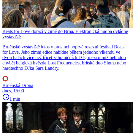
Beats for Love dorazí v zimě do Brna. Elektronická hudba ovládne
výstaviště
Brněnské výstaviště letos v prosinci poprvé rozezní festival Beats
for Love. Jeho zimní edice nabídne během jednoho víkendu ve
dvou halách více než třicet zahraničních DJs, mezi nimiž nebudou
chybět belgická hvězda Lost Frequencies, britské duo Sigma nebo
hardtechno DJka Sara Landry.
Brněnská Drbna
dnes, 15:00
1 min