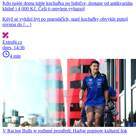
Kdo najde doma tuhle kuchařku po babičce, dostane od antikvariátu
klidně i 4 000 Kč. Češi ji omylem vyhazují
Když se vyklízí byt po prarodičích, staré kuchařky obvykle putují
rovnou do […]
Extrafit.cz
dnes, 14:36
4 min
V Racing Bulls je rodinné prostředí: Hadjar popisuje kulturní šok