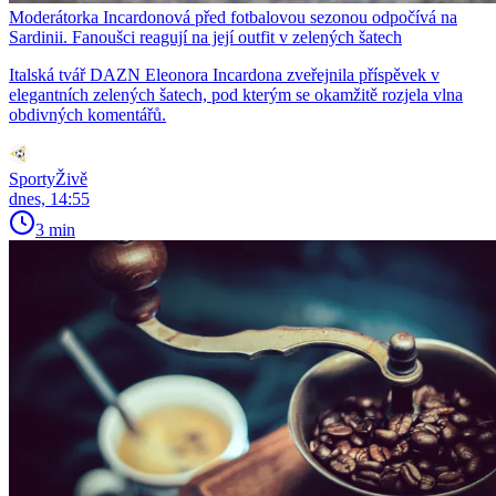
Moderátorka Incardonová před fotbalovou sezonou odpočívá na
Sardinii. Fanoušci reagují na její outfit v zelených šatech
Italská tvář DAZN Eleonora Incardona zveřejnila příspěvek v
elegantních zelených šatech, pod kterým se okamžitě rozjela vlna
obdivných komentářů.
SportyŽivě
dnes, 14:55
3 min