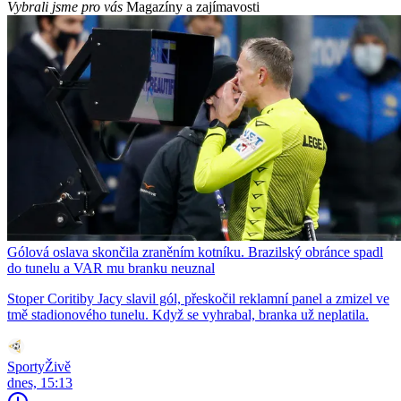
Vybrali jsme pro vás
Magazíny a zajímavosti
Gólová oslava skončila zraněním kotníku. Brazilský obránce spadl
do tunelu a VAR mu branku neuznal
Stoper Coritiby Jacy slavil gól, přeskočil reklamní panel a zmizel ve
tmě stadionového tunelu. Když se vyhrabal, branka už neplatila.
SportyŽivě
dnes, 15:13