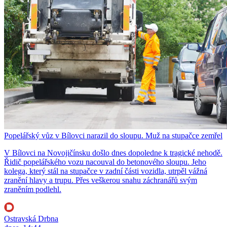
Popelářský vůz v Bílovci narazil do sloupu. Muž na stupačce zemřel
V Bílovci na Novojičínsku došlo dnes dopoledne k tragické nehodě.
Řidič popelářského vozu nacouval do betonového sloupu. Jeho
kolega, který stál na stupačce v zadní části vozidla, utrpěl vážná
zranění hlavy a trupu. Přes veškerou snahu záchranářů svým
zraněním podlehl.
Ostravská Drbna