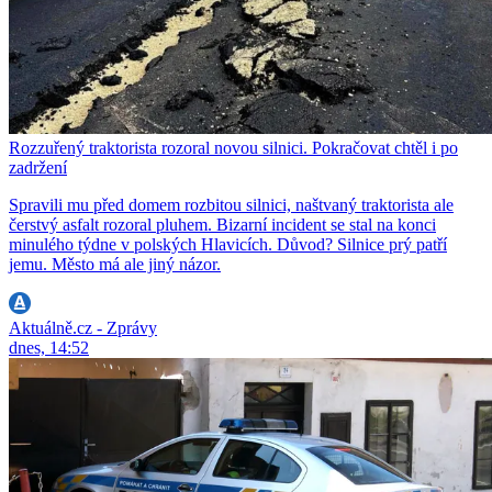
Rozzuřený traktorista rozoral novou silnici. Pokračovat chtěl i po
zadržení
Spravili mu před domem rozbitou silnici, naštvaný traktorista ale
čerstvý asfalt rozoral pluhem. Bizarní incident se stal na konci
minulého týdne v polských Hlavicích. Důvod? Silnice prý patří
jemu. Město má ale jiný názor.
Aktuálně.cz - Zprávy
dnes, 14:52