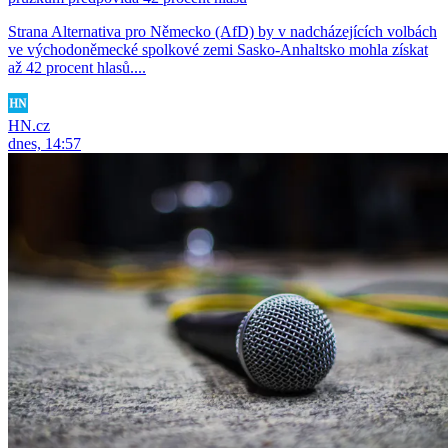
Strana Alternativa pro Německo (AfD) by v nadcházejících volbách
ve východoněmecké spolkové zemi Sasko-Anhaltsko mohla získat
až 42 procent hlasů....
HN.cz
dnes, 14:57