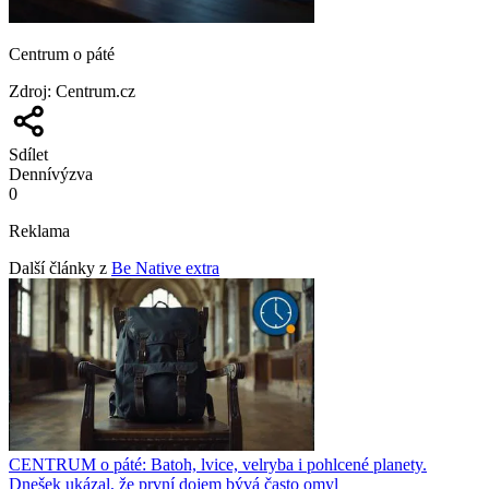
Centrum o páté
Zdroj
:
Centrum.cz
Sdílet
Denní
výzva
0
Reklama
Další články z
Be Native extra
CENTRUM o páté: Batoh, lvice, velryba i pohlcené planety.
Dnešek ukázal, že první dojem bývá často omyl