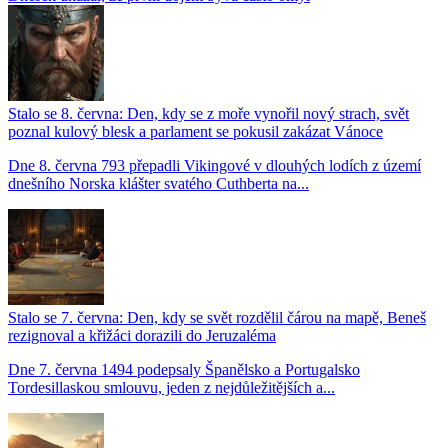
Stalo se 8. června: Den, kdy se z moře vynořil nový strach, svět
poznal kulový blesk a parlament se pokusil zakázat Vánoce
Dne 8. června 793 přepadli Vikingové v dlouhých lodích z území
dnešního Norska klášter svatého Cuthberta na...
Stalo se 7. června: Den, kdy se svět rozdělil čárou na mapě, Beneš
rezignoval a křižáci dorazili do Jeruzaléma
Dne 7. června 1494 podepsaly Španělsko a Portugalsko
Tordesillaskou smlouvu, jeden z nejdůležitějších a...