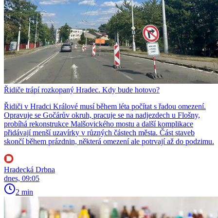
Řidiče trápí rozkopaný Hradec. Kdy bude hotovo?
Řidiči v Hradci Králové musí během léta počítat s řadou omezení.
Opravuje se Gočárův okruh, pracuje se na nadjezdech u Flošny,
probíhá rekonstrukce Malšovického mostu a další komplikace
přidávají menší uzavírky v různých částech města. Část staveb
skončí během prázdnin, některá omezení ale potrvají až do podzimu.
Hradecká Drbna
dnes, 09:05
2 min