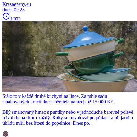
Krasnezeny.eu
dnes, 09:28
3 min
Stálo to v každé druhé kuchyni na lince. Za tuhle sadu
smaltovaných hrnců dnes sběratelé nabízejí až 15 000 Kč
Bílý smaltovaný hrnec s puntíky nebo v jednoduché barevné polevě
míval doma skoro každý. Roky se povaloval po půdách a při jarním
úklidu mířil bez lítosti do popelnice. Dnes po...