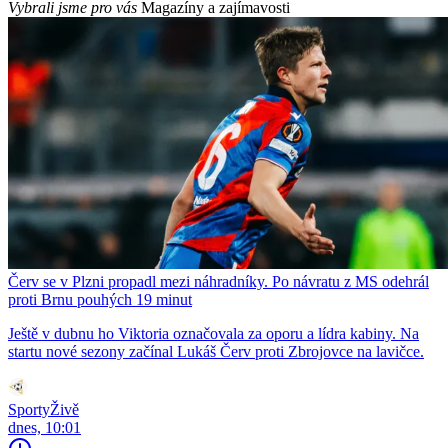
Vybrali jsme pro vás
Magazíny a zajímavosti
Červ se v Plzni propadl mezi náhradníky. Po návratu z MS odehrál
proti Brnu pouhých 19 minut
Ještě v dubnu ho Viktoria označovala za oporu a lídra kabiny. Na
startu nové sezony začínal Lukáš Červ proti Zbrojovce na lavičce.
SportyŽivě
dnes, 10:01