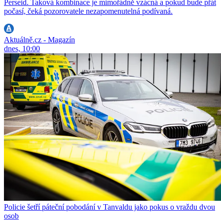
Perseid. Taková kombinace je mimořádně vzácná a pokud bude přát
počasí, čeká pozorovatele nezapomenutelná podívaná.
Aktuálně.cz - Magazín
dnes, 10:00
Policie šetří páteční pobodání v Tanvaldu jako pokus o vraždu dvou
osob