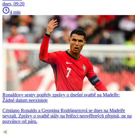
dnes, 09:20
4 min
Ronaldovy sestry popřely zprávy o dnešní svatbě na Madeiře:
Žádné datum neexistuje
Cristiano Ronaldo a Georgina Rodríguezová se dnes na Madeiře
nevzali. Zprávy o svatbě stály na řetězci neověřených přepisů, ne na
pozvánce od páru.