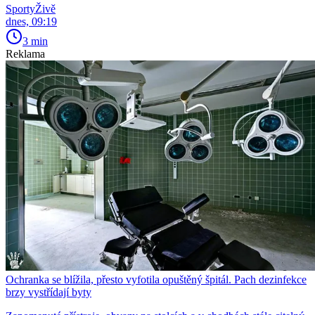
SportyŽivě
dnes, 09:19
3 min
Reklama
Ochranka se blížila, přesto vyfotila opuštěný špitál. Pach dezinfekce
brzy vystřídají byty