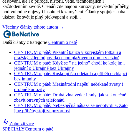
cestovani, ale i o přírodě, historii, vědě, technologiích i
každodenním životě. Čtenáři zde najdou kuriozity, nevšední příběhy,
podivuhodné objevy i inspiraci k zamyšlení. Články spojuje snaha
ukázat, že svět je plný překvapení a stojí...
Všechny články tohoto autora →
Další články z kategorie
Centrum o páté
CENTRUM o páté: Pikantní kauza v korejském fotbalu a
pražský sklep odpovídá cenou plážovému domu v cizině
CENTRUM o páté: Když se " na jedno" chodí ke kolejím i
jednání o Ukrajině bez Ukrajiny
CENTRUM o páté: Rusko přišlo o letadla a příběh o chlapci
bez imunity
CENTRUM o páté: Mezinárodní napětí, nečekané zvraty i
drobné kuriozity
CENTRUM o páté: Druhá vlna veder i rady, jak se konečně
zbavit otravných telefonátů
CENTRUM o páté: Nebezpečná nákaza se nepotvrdila. Zato
jiné příběhy stojí za pozornost
Zobrazit více
SPECIÁLY
Centrum o páté