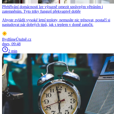
Přehřívání domácnosti lze výrazně omezit správným větráním i
zatemněním. Tyto triky fungují překvapivě dobře
Abyste zvládli vysoké letní teploty, nemusíte nic trénovat, postačí si
nastudovat pár dobrých tipů, jak s teplem v domě zatočit.
BydlímeÚtulně.cz
dnes, 09:48
2 min