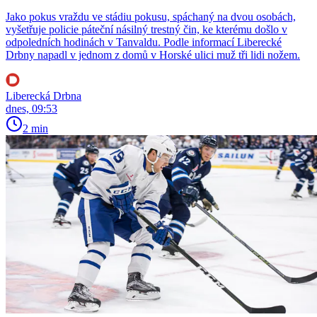
Jako pokus vraždu ve stádiu pokusu, spáchaný na dvou osobách,
vyšetřuje policie páteční násilný trestný čin, ke kterému došlo v
odpoledních hodinách v Tanvaldu. Podle informací Liberecké
Drbny napadl v jednom z domů v Horské ulici muž tři lidi nožem.
Liberecká Drbna
dnes, 09:53
2 min