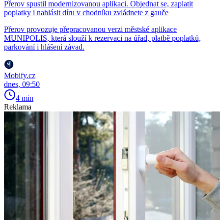
Přerov spustil modernizovanou aplikaci. Objednat se, zaplatit
poplatky i nahlásit díru v chodníku zvládnete z gauče
Přerov provozuje přepracovanou verzi městské aplikace
MUNIPOLIS, která slouží k rezervaci na úřad, platbě poplatků,
parkování i hlášení závad.
Mobify.cz
dnes, 09:50
4 min
Reklama