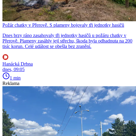
Požár chatky v Přerově. S plameny bojovaly tři jednotky hasičů
Dnes brzy ráno zasahovaly tři jednotky hasičů u požáru chatky v
Přerově. Plameny zasáhly její střechu, škoda byla odhadnuta na 200
tisíc korun. Celé událost se obešla bez zranění.
Hanácká Drbna
dnes, 09:05
1 min
Reklama