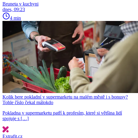
Bruneta v kuchyni
dnes, 09:23
4 min
Kolik bere pokladní v supermarketu na malém městě i s bonusy?
Tohle číslo čekal málokdo
Pokladna v supermarketu patří k profesím, které si většina lidí
spojuje s […]
Extrafit.cz