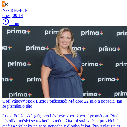
Náš REGION
dnes, 09:14
1 min
Obří váhový skok Lucie Polišenské: Má dole 22 kilo a popsala, jak
se jí změnilo tělo
Lucie Polišenská (40) prochází výraznou životní proměnou. Před
několika měsíci se rozhodla změnit životní styl, začala pravidelně
cvičit a výsledky na sebe nenechaly dlouho čekat. Pro Aplausin.cz