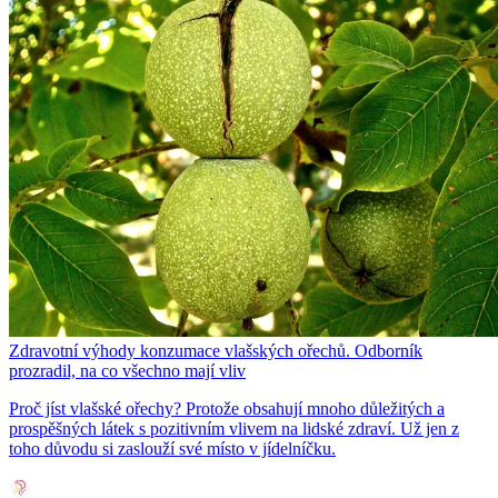
Zdravotní výhody konzumace vlašských ořechů. Odborník
prozradil, na co všechno mají vliv
Proč jíst vlašské ořechy? Protože obsahují mnoho důležitých a
prospěšných látek s pozitivním vlivem na lidské zdraví. Už jen z
toho důvodu si zaslouží své místo v jídelníčku.