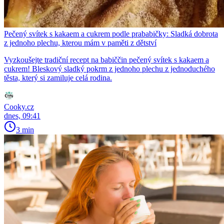
Pečený svítek s kakaem a cukrem podle prababičky: Sladká dobrota
z jednoho plechu, kterou mám v paměti z dětství
Vyzkoušejte tradiční recept na babiččin pečený svítek s kakaem a
cukrem! Bleskový sladký pokrm z jednoho plechu z jednoduchého
těsta, který si zamiluje celá rodina.
Cooky.cz
dnes, 09:41
3 min