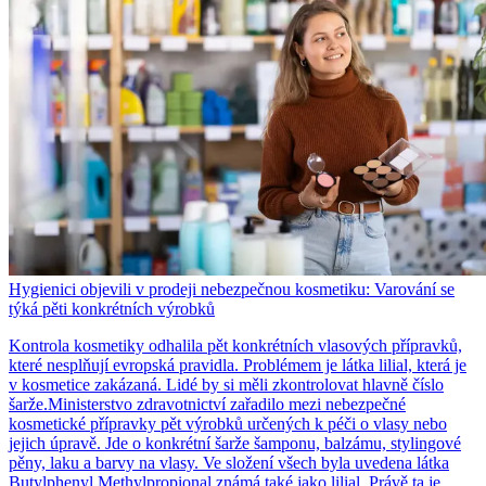
Hygienici objevili v prodeji nebezpečnou kosmetiku: Varování se
týká pěti konkrétních výrobků
Kontrola kosmetiky odhalila pět konkrétních vlasových přípravků,
které nesplňují evropská pravidla. Problémem je látka lilial, která je
v kosmetice zakázaná. Lidé by si měli zkontrolovat hlavně číslo
šarže.Ministerstvo zdravotnictví zařadilo mezi nebezpečné
kosmetické přípravky pět výrobků určených k péči o vlasy nebo
jejich úpravě. Jde o konkrétní šarže šamponu, balzámu, stylingové
pěny, laku a barvy na vlasy. Ve složení všech byla uvedena látka
Butylphenyl Methylpropional známá také jako lilial. Právě ta je