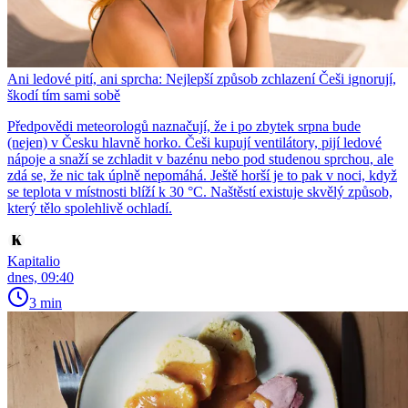
Ani ledové pití, ani sprcha: Nejlepší způsob zchlazení Češi ignorují,
škodí tím sami sobě
Předpovědi meteorologů naznačují, že i po zbytek srpna bude
(nejen) v Česku hlavně horko. Češi kupují ventilátory, pijí ledové
nápoje a snaží se zchladit v bazénu nebo pod studenou sprchou, ale
zdá se, že nic tak úplně nepomáhá. Ještě horší je to pak v noci, když
se teplota v místnosti blíží k 30 °C. Naštěstí existuje skvělý způsob,
který tělo spolehlivě ochladí.
Kapitalio
dnes, 09:40
3 min