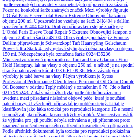
podle evropských pravidel v kosmetických přípravcích zakázaná.
Pozor na konkrétní šarže známých značek Mezi výrobky figuruje
L’Oréal Paris Elseve Total Repair Extreme Obnovující balzám o
objemu 200 ml. Upozornění se vztahuje na šarži 24K404 s dalším
označením K 404 04/16. Druhým přípravkem stejné značky je
L’Oréal Paris Elseve Total Repair 5 Extreme Obnovující šampon o
objemu 250 ml a šarži 24S100. Oba výrobky pocházejí z Francie.
Dalším přípravkem je Schwarzkopf Taft Haarstyling Gelschaum
Power Ultra Stark 4, tedy gelová stylingová pěna na vlasy o objemu
150 ml. Nebezpečnou byla označena šarže 0924435236.
Ministerstvo zároveň upozornilo na Toni and Guy Glamour Firm
Hold Hairspray, lak na vlasy o objemu 250 ml, u něhož je na spodní
straně obalu uveden kód 4 073 6 FL 09 36. Mezi závadnými
výrobky je také barva na vlasy Pátým výrobkem je Syoss
Professional Performance Oleo Intense Permanent Oil Color Double
Oil Booster v odstínu Teplý měděný s označením 6 76. Jde o šarži
0215X95243. Zakázaná složka byla podle úředního záznamu
uvedena mezi přísadami následné olejové péče, která je součástí
balení barvy. U všech pěti přípravků je problém stejný. Lilial je
klasifikován jako látka toxická pro reprodukci kategorie 1B a nesmí
se používat jako přísada kosmetických výrobků. Ministerstvo uvádí,
že výjimka pro její použití nebyla schválena a její přítomnost proto
znamená porušení evropského nařízení o kosmetických přípravcích.
Podle úředních dokumentů byla toxicita pro reprodukci prokázána
při testech na zvířatech a použití látky představuje riziko pro lidské