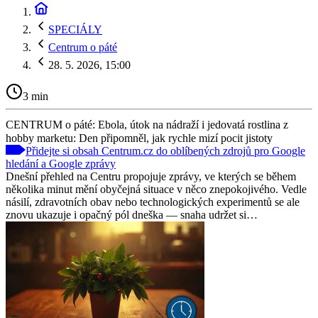
SPECIÁLY
Centrum o páté
28. 5. 2026, 15:00
3 min
CENTRUM o páté: Ebola, útok na nádraží i jedovatá rostlina z
hobby marketu: Den připomněl, jak rychle mizí pocit jistoty
Přidejte si obsah Centrum.cz do oblíbených zdrojů pro Google
hledání a Google zprávy
Dnešní přehled na Centru propojuje zprávy, ve kterých se během
několika minut mění obyčejná situace v něco znepokojivého. Vedle
násilí, zdravotních obav nebo technologických experimentů se ale
znovu ukazuje i opačný pól dneška — snaha udržet si…