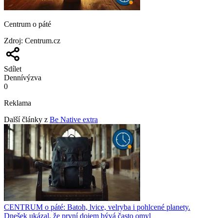
Centrum o páté
Zdroj
:
Centrum.cz
Sdílet
Denní
výzva
0
Reklama
Další články z
Be Native extra
CENTRUM o páté: Batoh, lvice, velryba i pohlcené planety.
Dnešek ukázal, že první dojem bývá často omyl