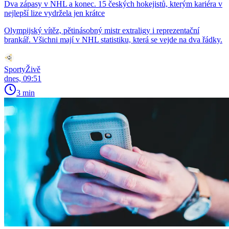
Dva zápasy v NHL a konec. 15 českých hokejistů, kterým kariéra v
nejlepší lize vydržela jen krátce
Olympijský vítěz, pětinásobný mistr extraligy i reprezentační
brankář. Všichni mají v NHL statistiku, která se vejde na dva řádky.
SportyŽivě
dnes, 09:51
3 min