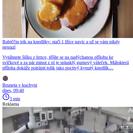
Babiččin trik na knedlíky: stačí 1 lžíce navíc a už se vám nikdy
nesrazí
Vytáhnete šišku z hrnce, těšíte se na nadýchanou přílohu ke
svíčkové a za pár minut z ní je splasklý gumový váleček. Málokterá
příloha dokáže potrápit tolik jako poctivý kynutý knedlík....
Bruneta v kuchyni
dnes, 09:40
3 min
Reklama