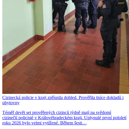
Cizinecká policie v kraji zpřísnila dohled. Prověřila tisíce dokladů i
ubytovny
Téměř devět set prověřených cizinců týdně mají na svědomí
cizinečtí policisté v Královéhradeckém kraji. Uplynulé první pololetí
roku 2026 bylo velmi vytížené. Během šesti…