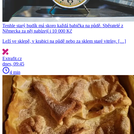
Tenhle starý budík má skoro každá babička na půdě. Sběratelé z
Německa za něj nabízejí i 10 000 Kč
Leží ve sklepě, v krabici na půdě nebo za sklem staré vitríny. […]
Extrafit.cz
dnes, 09:45
4 min