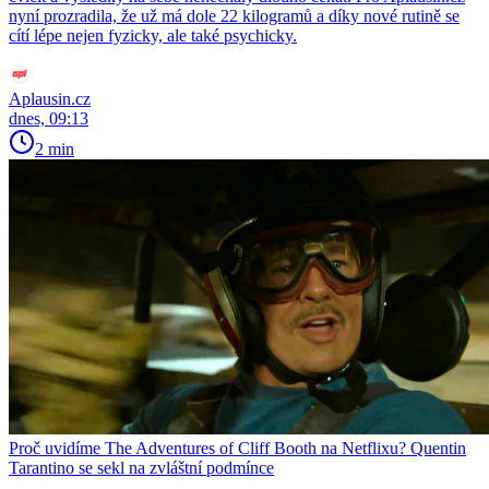
nyní prozradila, že už má dole 22 kilogramů a díky nové rutině se
cítí lépe nejen fyzicky, ale také psychicky.
Aplausin.cz
dnes, 09:13
2 min
Proč uvidíme The Adventures of Cliff Booth na Netflixu? Quentin
Tarantino se sekl na zvláštní podmínce