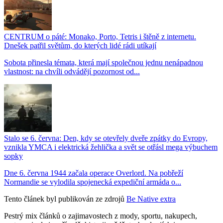
CENTRUM o páté: Monako, Porto, Tetris i štěně z internetu.
Dnešek patřil světům, do kterých lidé rádi utíkají
Sobota přinesla témata, která mají společnou jednu nenápadnou
vlastnost: na chvíli odvádějí pozornost od...
Stalo se 6. června: Den, kdy se otevřely dveře zpátky do Evropy,
vznikla YMCA i elektrická žehlička a svět se otřásl mega výbuchem
sopky
Dne 6. června 1944 začala operace Overlord. Na pobřeží
Normandie se vylodila spojenecká expediční armáda o...
Tento článek byl publikován ze zdrojů
Be Native extra
Pestrý mix článků o zajimavostech z mody, sportu, nakupech,