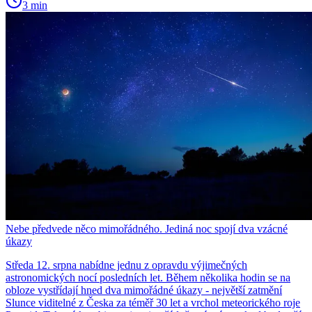
3 min
Nebe předvede něco mimořádného. Jediná noc spojí dva vzácné
úkazy
Středa 12. srpna nabídne jednu z opravdu výjimečných
astronomických nocí posledních let. Během několika hodin se na
obloze vystřídají hned dva mimořádné úkazy - největší zatmění
Slunce viditelné z Česka za téměř 30 let a vrchol meteorického roje