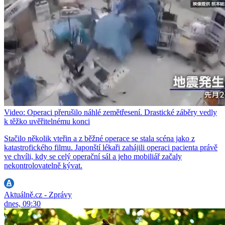
Video: Operaci přerušilo náhlé zemětřesení. Drastické záběry vedly
k těžko uvěřitelnému konci
Stačilo několik vteřin a z běžné operace se stala scéna jako z
katastrofického filmu. Japonští lékaři zahájili operaci pacienta právě
ve chvíli, kdy se celý operační sál a jeho mobiliář začaly
nekontrolovatelně kývat.
Aktuálně.cz - Zprávy
dnes, 09:30