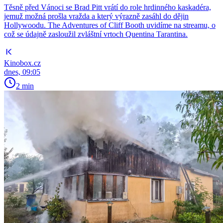
Těsně před Vánoci se Brad Pitt vrátí do role hrdinného kaskadéra,
jemuž možná prošla vražda a který výrazně zasáhl do dějin
Hollywoodu. The Adventures of Cliff Booth uvidíme na streamu, o
což se údajně zasloužil zvláštní vrtoch Quentina Tarantina.
Kinobox.cz
dnes, 09:05
2 min