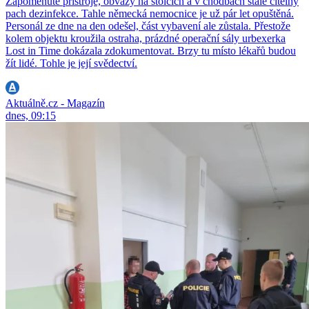
Zapomenuté přístroje, obvazy na stolcích a v chodbách stále citelný
pach dezinfekce. Tahle německá nemocnice je už pár let opuštěná.
Personál ze dne na den odešel, část vybavení ale zůstala. Přestože
kolem objektu kroužila ostraha, prázdné operační sály urbexerka
Lost in Time dokázala zdokumentovat. Brzy tu místo lékařů budou
žít lidé. Tohle je její svědectví.
Aktuálně.cz - Magazín
dnes, 09:15