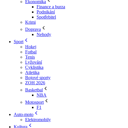
Ekonomika
Finance a burza
Podnikání
Spotřebitel
Krimi
Doprava
Nehody
Sport
Hokej
Fotbal
Tenis
Lyžování
Cyklistika
Atletika
Bojové sporty
ZOH 2026
Basketbal
NBA
Motosport
F1
Auto-moto
Elektromobily
Kultura