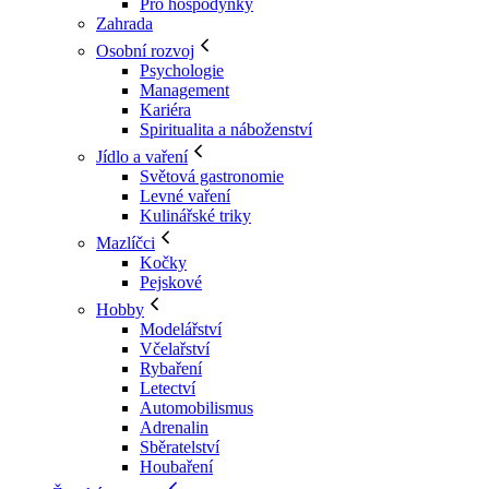
Pro hospodyňky
Zahrada
Osobní rozvoj
Psychologie
Management
Kariéra
Spiritualita a náboženství
Jídlo a vaření
Světová gastronomie
Levné vaření
Kulinářské triky
Mazlíčci
Kočky
Pejskové
Hobby
Modelářství
Včelařství
Rybaření
Letectví
Automobilismus
Adrenalin
Sběratelství
Houbaření