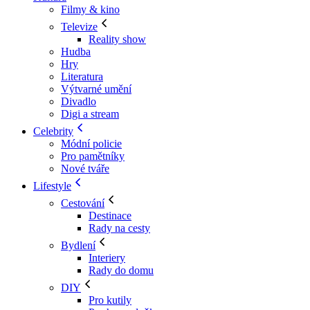
Filmy & kino
Televize
Reality show
Hudba
Hry
Literatura
Výtvarné umění
Divadlo
Digi a stream
Celebrity
Módní policie
Pro pamětníky
Nové tváře
Lifestyle
Cestování
Destinace
Rady na cesty
Bydlení
Interiery
Rady do domu
DIY
Pro kutily