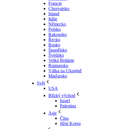
Francie
Chorvatsko
Island
Itálie
Německo
Polsko
Rakousko
Řecko
Rusko
Španělsko
Švédsko
Velká Británie
Rumunsko
Válka na Ukrajině
Maďarsko
Svět
USA
Blízký východ
Izrael
Palestina
Asie
Čína
Jižní Korea