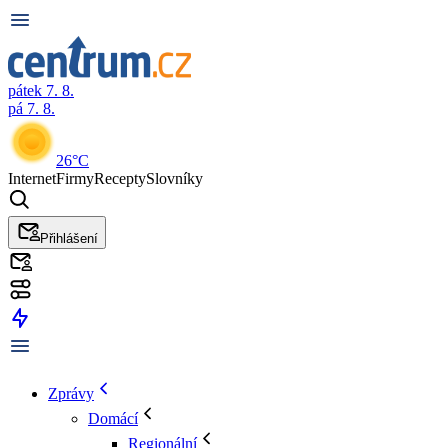
pátek 7. 8.
pá 7. 8.
26°C
Internet
Firmy
Recepty
Slovníky
Přihlášení
Zprávy
Domácí
Regionální