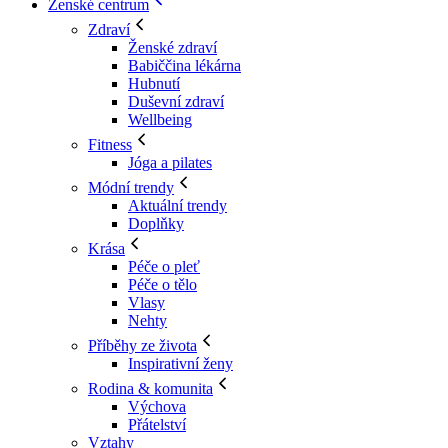
Ženské centrum
Zdraví
Ženské zdraví
Babiččina lékárna
Hubnutí
Duševní zdraví
Wellbeing
Fitness
Jóga a pilates
Módní trendy
Aktuální trendy
Doplňky
Krása
Péče o pleť
Péče o tělo
Vlasy
Nehty
Příběhy ze života
Inspirativní ženy
Rodina & komunita
Výchova
Přátelství
Vztahy