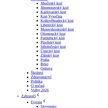
Jihočeský kraj
Jihomoravský kraj
Karlovarský kraj
Kraj Vysočina
Králověhradecký kraj
Liberecký kraj
Moravskoslezský kraj
Olomoucký kraj
Pardubický kraj
Plzeňský kraj
Středočeský kraj
Ústecký kraj
Zlínský kraj
Praha
Brno
Ostrava
Školství
Zdravotnictví
Politika
O počasí
Volby 2026
Zahraničí
Evropa
Slovensko