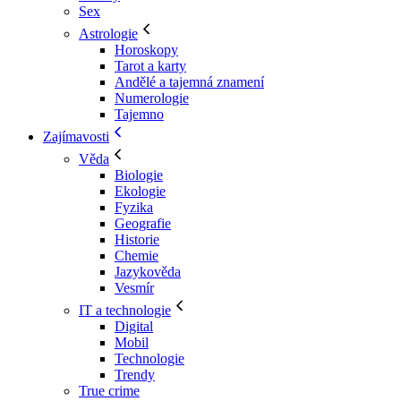
Sex
Astrologie
Horoskopy
Tarot a karty
Andělé a tajemná znamení
Numerologie
Tajemno
Zajímavosti
Věda
Biologie
Ekologie
Fyzika
Geografie
Historie
Chemie
Jazykověda
Vesmír
IT a technologie
Digital
Mobil
Technologie
Trendy
True crime