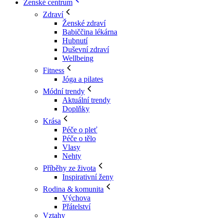
Ženské centrum
Zdraví
Ženské zdraví
Babiččina lékárna
Hubnutí
Duševní zdraví
Wellbeing
Fitness
Jóga a pilates
Módní trendy
Aktuální trendy
Doplňky
Krása
Péče o pleť
Péče o tělo
Vlasy
Nehty
Příběhy ze života
Inspirativní ženy
Rodina & komunita
Výchova
Přátelství
Vztahy