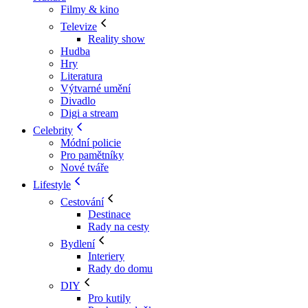
Filmy & kino
Televize
Reality show
Hudba
Hry
Literatura
Výtvarné umění
Divadlo
Digi a stream
Celebrity
Módní policie
Pro pamětníky
Nové tváře
Lifestyle
Cestování
Destinace
Rady na cesty
Bydlení
Interiery
Rady do domu
DIY
Pro kutily