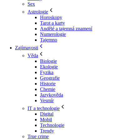
Sex
Astrologie
Horoskopy
Tarot a karty
Andělé a tajemná znamení
Numerologie
Tajemno
Zajímavosti
Věda
Biologie
Ekologie
Fyzika
Geografie
Historie
Chemie
Jazykověda
Vesmír
IT a technologie
Digital
Mobil
Technologie
Trendy
True crime