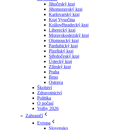
Jihočeský kraj
Jihomoravský kraj
Karlovarský kraj
Kraj Vysočina
Králověhradecký kraj
Liberecký kraj
Moravskoslezský kraj
Olomoucký kraj
Pardubický kraj
Plzeňský kraj
Středočeský kraj
Ústecký kraj
Zlínský kraj
Praha
Brno
Ostrava
Školství
Zdravotnictví
Politika
O počasí
Volby 2026
Zahraničí
Evropa
Slovensko