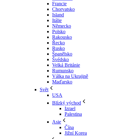
Francie
Chorvatsko
Island
Itálie
Německo
Polsko
Rakousko
Řecko
Rusko
Španělsko
Švédsko
Velká Británie
Rumunsko
Válka na Ukrajině
Maďarsko
Svět
USA
Blízký východ
Izrael
Palestina
Asie
Čína
Jižní Korea