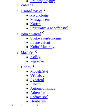
Pro hospodyňky
Zahrada
Osobní rozvoj
Psychologie
Management
Kariéra
Spiritualita a náboženství
Jídlo a vaření
Světová gastronomie
Levné vaření
Kulinářské triky
Mazlíčci
Kočky
Pejskové
Hobby
Modelářství
Včelařství
Rybaření
Letectví
Automobilismus
Adrenalin
Sběratelství
Houbaření