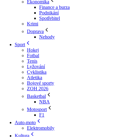
Ekonomika
Finance a burza
Podnikání
Spotřebitel
Krimi
Doprava
Nehody
Sport
Hokej
Fotbal
Tenis
Lyžování
Cyklistika
Atletika
Bojové sporty
ZOH 2026
Basketbal
NBA
Motosport
F1
Auto-moto
Elektromobily
Kultura