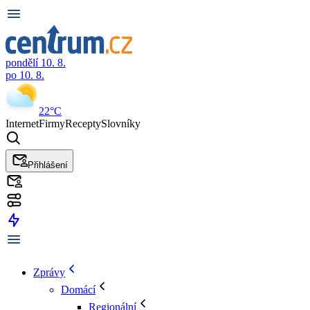
pondělí 10. 8.
po 10. 8.
22°C
Internet
Firmy
Recepty
Slovníky
Přihlášení
Zprávy
Domácí
Regionální