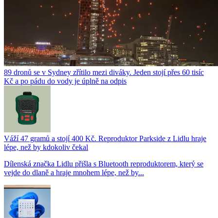
89 dronů se v Sydney zřítilo mezi diváky. Jeden stojí přes 60 tisíc
Kč a po pádu do vody je úplně na odpis
Váží 47 gramů a stojí 400 Kč. Reproduktor Parkside z Lidlu hraje
lépe, než by kdokoliv čekal
Dílenská značka Lidlu přišla s Bluetooth reproduktorem, který se
vejde do dlaně a hraje mnohem lépe, než by...