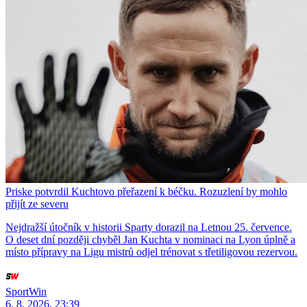
Priske potvrdil Kuchtovo přeřazení k béčku. Rozuzlení by mohlo
přijít ze severu
Nejdražší útočník v historii Sparty dorazil na Letnou 25. července.
O deset dní později chyběl Jan Kuchta v nominaci na Lyon úplně a
místo přípravy na Ligu mistrů odjel trénovat s třetiligovou rezervou.
SportWin
6. 8. 2026, 23:39