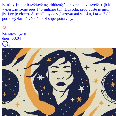
Banány jsou celosvětově nejoblíbenějším ovocem, ve světě se jich
vypěstuje ročně přes 145 milionů tun. Důvodů, proč byste je měli
jíst i vy je vícero. A neměli byste vyhazovat ani slupku, i ta se řadí
podle výzkumů vědců mezi superpotraviny.
Krasnezeny.eu
dnes, 03:04
2 min