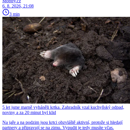
Mobify.cz
6. 8. 2026, 21:08
3 min
5 let jsme marně vyháněli krtka. Zahradník vzal kuchyňský odpad,
noviny a za 20 minut byl klid
Na jaře a na podzim jsou krtci obzvláště aktivní, protože si hledají
partnery a připravují se na zimu. Vypudit je tedy musíte včas.