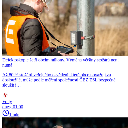
Defektoskopie šetří obcím miliony. Výměna většiny stožárů není
nutná
Až 80 % stožárů veřejného osvětlení, které obce považují za
dosloužilé, může podle měření společnosti ČEZ ESL bezpečně
sloužit i…
Volty
dnes, 01:00
1 min