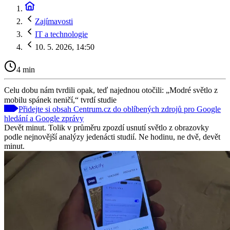
Zajímavosti
IT a technologie
10. 5. 2026, 14:50
4 min
Celu dobu nám tvrdili opak, teď najednou otočili: „Modré světlo z
mobilu spánek neničí,“ tvrdí studie
Přidejte si obsah Centrum.cz do oblíbených zdrojů pro Google
hledání a Google zprávy
Devět minut. Tolik v průměru zpozdí usnutí světlo z obrazovky
podle nejnovější analýzy jedenácti studií. Ne hodinu, ne dvě, devět
minut.