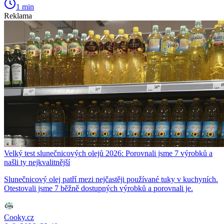
1 min
Reklama
Velký test slunečnicových olejů 2026: Porovnali jsme 7 výrobků a
našli ty nejkvalitnější
Slunečnicový olej patří mezi nejčastěji používané tuky v kuchyních.
Otestovali jsme 7 běžně dostupných výrobků a porovnali je.
Cooky.cz