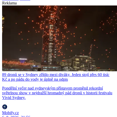
Reklama
89 dronů se v Sydney zřítilo mezi diváky. Jeden stojí přes 60 tisíc
Kč a po pádu do vody je úplně na odpis
Pondělní večer nad sydneyským přístavem proměnil rekordní
světelnou show v nejdražší hromadný pád dronů v historii festivalu
Vivid Sydney.
Mobify.cz