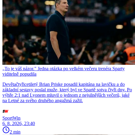
„To je váš názor." Jedna otázka po velkém večeru trenéra Sparty
viditelně popudila
Devětačtyřicetiletý Brian Priske posadil kapitána na lavičku a do
základní sestavy poslal muže, který byl ve Spartě sotva čtyři dny. Po
výhře 2:1 nad Lyonem mluvil o jednom z nejsilnějších večerů, jaké
na Letné za svého druhého angažmá zažil.
SportWin
6. 8. 2026, 23:40
2 min