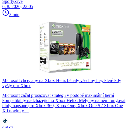
SportyŽivě
6. 8. 2026, 22:05
3 min
Microsoft chce, aby na Xbox Helix běhaly všechny hry, které kdy
vyšly pro Xbox
Microsoft začal prosazovat strategii v podobě maximální herní
kompatibility nadcházejícího Xbox Helix. Měly by na něm fungovat
tituly napsané pro Xbox 360, Xbox One, Xbox One S / Xbox One
X i novinky…
diit.cz