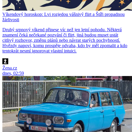
Víkendový horoskop: Lvi rozjedou vášnivý flirt a Štíři propadnou
žárlivosti
Druhý srpnový víkend přinese víc než jen letní pohodu. Některá
znamení čeká nečekané pozvání či flirt, jiná budou muset ustát
citlivý rozhovor, změnu plánů nebo návrat starých pochybností.
Hvězdy napoví, komu prospěje odvaha, kdo by měl zpomalit a kdo
tentokrát nesmí ignorovat vlastní intuici.
Žena.cz
dnes, 02:59