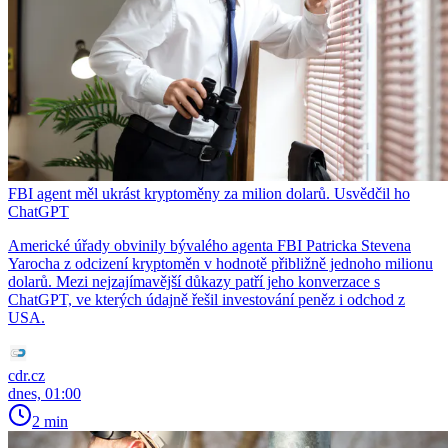
FBI agent měl ukrást kryptoměny za milion dolarů. Usvědčil ho
ChatGPT
Americké úřady obvinily bývalého agenta FBI Patricka Stevena
Yarocha z odcizení kryptoměn v hodnotě přibližně jednoho milionu
dolarů. Mezi nejzajímavější důkazy patří jeho konverzace s
ChatGPT, ve kterých údajně řešil investování peněz i odchod z
USA.
cdr.cz
dnes, 01:00
2 min