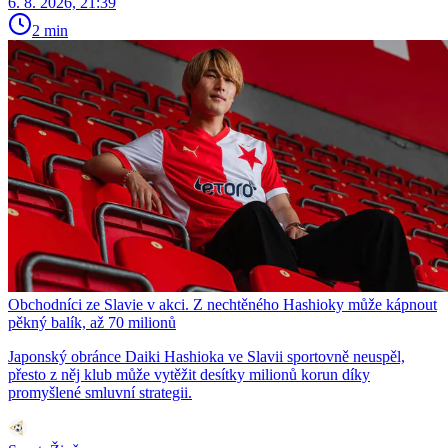
6. 8. 2026, 21:39
2 min
Obchodníci ze Slavie v akci. Z nechtěného Hashioky může kápnout
pěkný balík, až 70 milionů
Japonský obránce Daiki Hashioka ve Slavii sportovně neuspěl,
přesto z něj klub může vytěžit desítky milionů korun díky
promyšlené smluvní strategii.