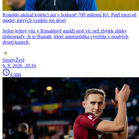
Ronaldo ukázal kolekci aut v hodnotě 700 milionů Kč. Patří mezi ně
model, kterých vzniklo jen deset
Jeden jediný vůz v Ronaldově garáži stojí víc než zbytek sbírky
dohromady. Je to Bugatti, které automobilka vyrobila v pouhých
deseti kusech.
SportyŽivě
6. 8. 2026, 20:16
4 min