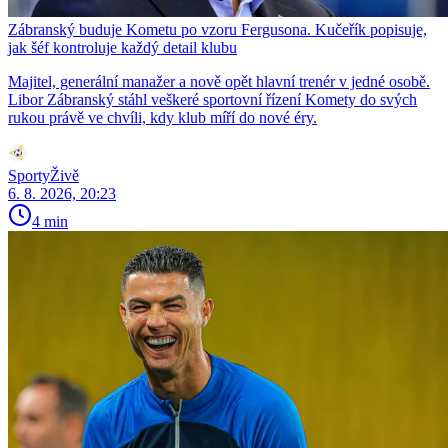
Zábranský buduje Kometu po vzoru Fergusona. Kučeřík popisuje,
jak šéf kontroluje každý detail klubu
Majitel, generální manažer a nově opět hlavní trenér v jedné osobě.
Libor Zábranský stáhl veškeré sportovní řízení Komety do svých
rukou právě ve chvíli, kdy klub míří do nové éry.
SportyŽivě
6. 8. 2026, 20:23
4 min