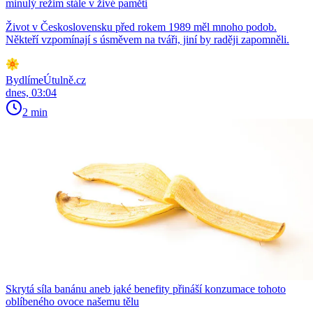
minulý režim stále v živé paměti
Život v Československu před rokem 1989 měl mnoho podob.
Někteří vzpomínají s úsměvem na tváři, jiní by raději zapomněli.
BydlímeÚtulně.cz
dnes, 03:04
2 min
Skrytá síla banánu aneb jaké benefity přináší konzumace tohoto
oblíbeného ovoce našemu tělu