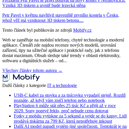
Prezident Petr Pavel se přijel podívat na nový kostel v Neratovicích.
Vzniká 3D tiskem a uvnitř bude lezecká stěna
Petr Pavel v květnu navštívil staveniště prvního kostela v Česku,
jehož věž má vzniknout 3D tiskem betonu....
Tento článek byl publikován ze zdrojů
Mobify.cz
Web se zaměřuje na mobilní telefony, chytré technologie a moderní
aplikace. Čtenáři zde najdou recenze nových modelů, srovnání
zařízení, tipy na užitečné aplikace i praktické rady, jak z telefonu
dostat maximum. Obsah sleduje také trendy v oblasti elektroniky,
softwaru a digitálních služeb – od...
Všechny články tohoto autora →
Další články z kategorie
IT a technologie
USB-C kabel za stovku a za tisícovku vypadají stejně. Rozdíl
poznáte, až když vám zničí telefon nebo notebook
PlayStation 6 může stát přes 25 tisíc Kč a přijít až v roce
2029. Sony poprvé řeklo, proč nebude cenu dotovat
Fotky z mobilu vytiskne za 5 sekund a vejde se do kapsy. Lidl
prodává tiskárnu za 799 Kč, která nepotřebuje inkoust
Další AI model napadl systém jiné společnosti. Tentokrát je na