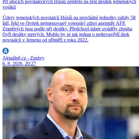
Při útocích povstaleckých Húsíů zemřelo na šest desítek jemenských
vojáků
Údery jemenských povstalců Húsíů na provládní jednotky zabily 58
lidí, řekl ve čtvrtek nejmenovaný vojenský zdroj agentuře AFP.
Zraněných jsou podle něj desítky. Předchozí údaje uváděly zhruba
čtyři desítky mrtvých. Mohlo by se tak jednat o nejkrvavější útok
povstalců v Jemenu od příměří z roku 2022.
Aktuálně.cz - Zprávy
6. 8. 2026, 20:27