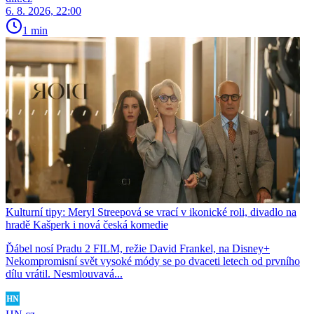
6. 8. 2026, 22:00
1 min
Kulturní tipy: Meryl Streepová se vrací v ikonické roli, divadlo na
hradě Kašperk i nová česká komedie
Ďábel nosí Pradu 2 FILM, režie David Frankel, na Disney+
Nekompromisní svět vysoké módy se po dvaceti letech od prvního
dílu vrátil. Nesmlouvavá...