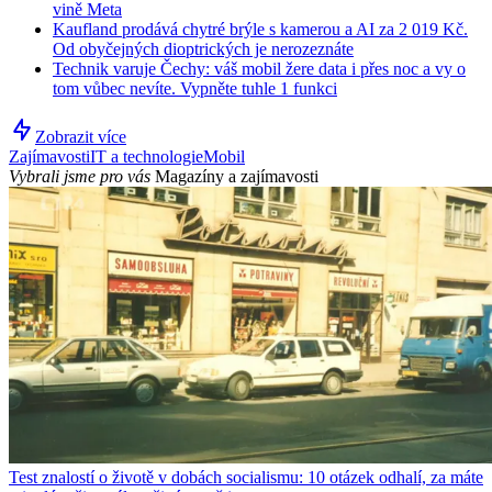
vině Meta
Kaufland prodává chytré brýle s kamerou a AI za 2 019 Kč.
Od obyčejných dioptrických je nerozeznáte
Technik varuje Čechy: váš mobil žere data i přes noc a vy o
tom vůbec nevíte. Vypněte tuhle 1 funkci
Zobrazit více
Zajímavosti
IT a technologie
Mobil
Vybrali jsme pro vás
Magazíny a zajímavosti
Test znalostí o životě v dobách socialismu: 10 otázek odhalí, za máte