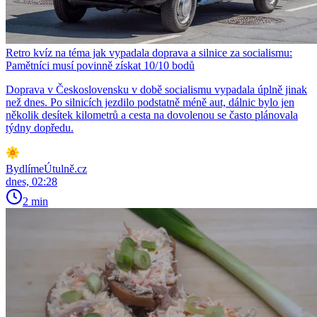
Retro kvíz na téma jak vypadala doprava a silnice za socialismu:
Pamětníci musí povinně získat 10/10 bodů
Doprava v Československu v době socialismu vypadala úplně jinak
než dnes. Po silnicích jezdilo podstatně méně aut, dálnic bylo jen
několik desítek kilometrů a cesta na dovolenou se často plánovala
týdny dopředu.
BydlímeÚtulně.cz
dnes, 02:28
2 min