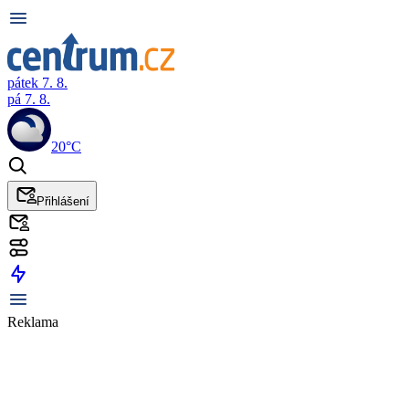
pátek 7. 8.
pá 7. 8.
20°C
Přihlášení
Reklama