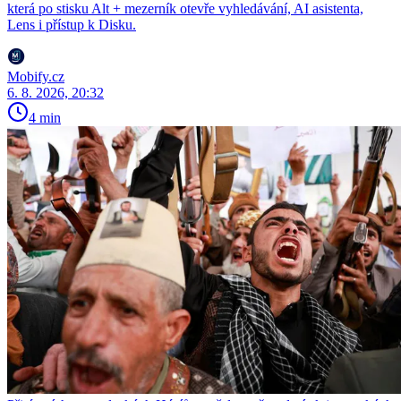
která po stisku Alt + mezerník otevře vyhledávání, AI asistenta,
Lens i přístup k Disku.
Mobify.cz
6. 8. 2026, 20:32
4 min