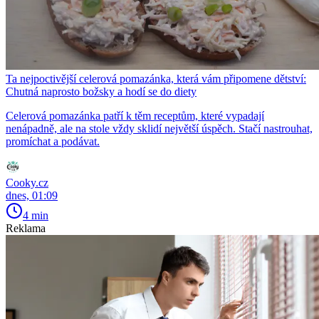
Ta nejpoctivější celerová pomazánka, která vám připomene dětství:
Chutná naprosto božsky a hodí se do diety
Celerová pomazánka patří k těm receptům, které vypadají
nenápadně, ale na stole vždy sklidí největší úspěch. Stačí nastrouhat,
promíchat a podávat.
Cooky.cz
dnes, 01:09
4 min
Reklama