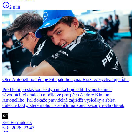
2 min
Otec Antonelliho trénuje Fittipaldiho syna: Brazilec vychvaluje lídra
Před letní přestávkou se dynamika boje o titul v posledních
závodních víkendech otočila ve prospěch Andrey Kimiho
Antonelliho. Ital dokáže pravidelně zajíždět výsledky a sbírat
důležité body, které mohou v součtu na konci sezony rozhodnout.
SvětFormule.cz
6. 8. 2026, 22:47