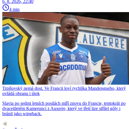
6. 8. 2026, 22:40
4 min
Trpišovský nemá dost. Ve Francii loví rychlíka Mandengueho, který
ovládá obranu i útok
Slavia po sedmi letních posilách míří znovu do Francie, tentokrát po
dvacetiletém Kamerunci z Auxerre, který ve třetí lize střílel góly i
bránil jako wingback.