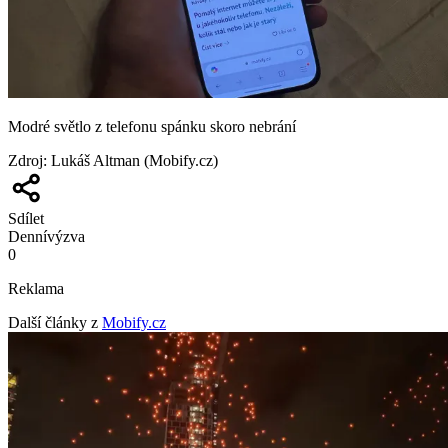
Modré světlo z telefonu spánku skoro nebrání
Zdroj
:
Lukáš Altman (Mobify.cz)
Sdílet
Denní
výzva
0
Reklama
Další články z
Mobify.cz