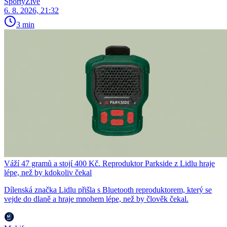
SportyŽivě
6. 8. 2026, 21:32
3 min
Váží 47 gramů a stojí 400 Kč. Reproduktor Parkside z Lidlu hraje
lépe, než by kdokoliv čekal
Dílenská značka Lidlu přišla s Bluetooth reproduktorem, který se
vejde do dlaně a hraje mnohem lépe, než by člověk čekal.