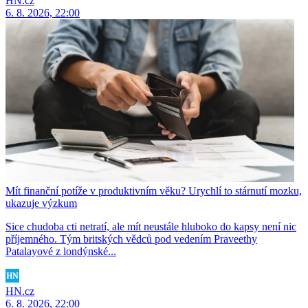
HN.cz
6. 8. 2026, 22:00
Mít finanční potíže v produktivním věku? Urychlí to stárnutí mozku,
ukazuje výzkum
Sice chudoba cti netratí, ale mít neustále hluboko do kapsy není nic
příjemného. Tým britských vědců pod vedením Praveethy
Patalayové z londýnské...
HN.cz
6. 8. 2026, 22:00