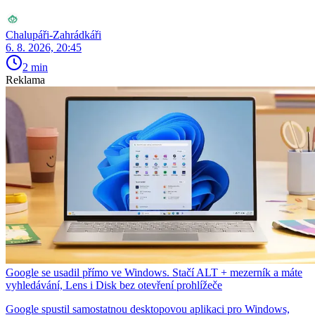
Chalupáři-Zahrádkáři
6. 8. 2026, 20:45
2 min
Reklama
Google se usadil přímo ve Windows. Stačí ALT + mezerník a máte
vyhledávání, Lens i Disk bez otevření prohlížeče
Google spustil samostatnou desktopovou aplikaci pro Windows,