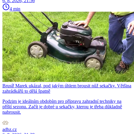
6. 8. 2026, 21:56
4 min
Brusíř Marek ukázal, pod jakým úhlem brousit nůž sekačky. Většina
zahrádkářů to dělá špatně
Podzim je ideálním obdobím pro přípravu zahradní techniky na
příští sezonu. Začít je dobré u sekačky, kterou je třeba důkladně
nabrousit.
adbz.cz