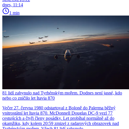
dnes, 11:14
1 min
81 lidí zahynulo nad Tyrhénským mořem. Dodnes není jasné, kdo
nebo co zničilo let Itavia 870
Večer 27. června 1980 odstartoval z Boloně do Palerma běžný
vnitrostátní let Itavia 870. McDonnell Douglas DC-9 vezl 77
cestujících a čtyři členy posádky. Let probíhal normálně až do
okamžiku, kdy kolem 20:59 zmizel z radarových obrazovek nad
Tyrhénským mořem. Všech 81 lidí zahynulo.