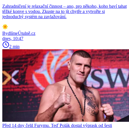
Zahradničení je relaxační činnost – ano, pro někoho, koho baví tahat
těžké konve s vodou. Zkuste na to jít chytře a vytvořte si
jednoduchý systém na zavlažování.
BydlímeÚtulně.cz
dnes, 10:47
2 min
Před 14 dny čelil Furymu. Teď Polák dostal výprask od šesti