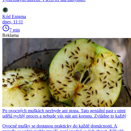
Kód Enigma
dnes, 11:11
7 min
Reklama
Po ovocných muškách nezbyde ani stopa. Tato geniální past s nimi
udělá rychlý proces a nebude vás stát ani korunu. Zvládne to každý
Ovocné mušky se dostanou prakticky do každé domácnosti. A