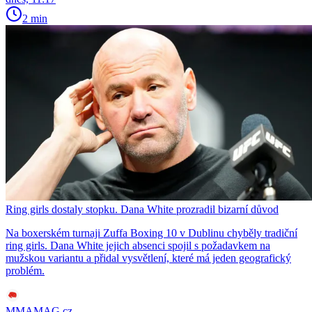
2 min
Ring girls dostaly stopku. Dana White prozradil bizarní důvod
Na boxerském turnaji Zuffa Boxing 10 v Dublinu chyběly tradiční
ring girls. Dana White jejich absenci spojil s požadavkem na
mužskou variantu a přidal vysvětlení, které má jeden geografický
problém.
MMAMAG.cz