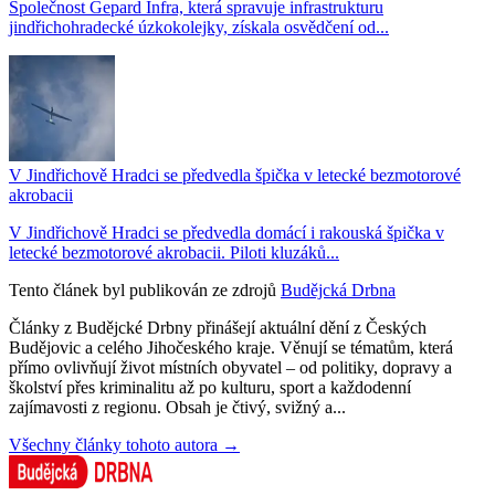
Společnost Gepard Infra, která spravuje infrastrukturu
jindřichohradecké úzkokolejky, získala osvědčení od...
V Jindřichově Hradci se předvedla špička v letecké bezmotorové
akrobacii
V Jindřichově Hradci se předvedla domácí i rakouská špička v
letecké bezmotorové akrobacii. Piloti kluzáků...
Tento článek byl publikován ze zdrojů
Budějcká Drbna
Články z Budějcké Drbny přinášejí aktuální dění z Českých
Budějovic a celého Jihočeského kraje. Věnují se tématům, která
přímo ovlivňují život místních obyvatel – od politiky, dopravy a
školství přes kriminalitu až po kulturu, sport a každodenní
zajímavosti z regionu. Obsah je čtivý, svižný a...
Všechny články tohoto autora →