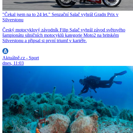
"Čekal jsem na to 24 let." Senzační Salač vyhrál Gradn Prix v
Silverstonu
Český motocyklový závodník Filip Salač vyhrál závod světového
šampionátu silničních motocyklů kategorie Moto2 na britském
Silverstonu a připsal si první triumf v kariéře.
Aktuálně.cz - Sport
dnes, 11:03