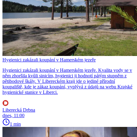
Hygienici zakázali koupání v Hamerském jezeře
Hygienici zakázali koupání v Hamerském jezeře. Kvalita vody se v
něm zhoršila kvůli sinicím, hygienici ji hodnotí pátým stupněm z
pětibodové škály. V Libereckém kraji jde o jediné přírodní
koupaliště, kde je zákaz koupání, vyplývá z údajů na webu Krajské
hygienické stanice v Liberci.
Liberecká Drbna
dnes, 11:00
1 min