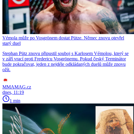
Vémola může po Vosgrönem dostat Pütze. Němec znovu otevřel
starý duel
Stephan Pütz znovu připustil souboj s Karlosem Vémolou, který se
v září vrací proti Fredericu Vosgrönemu. Pokud český Terminátor
bude pokračovat, jeden z nejdéle odkládaných duelů může znovu
ožít.
MMAMAG.cz
dnes, 11:19
1 min