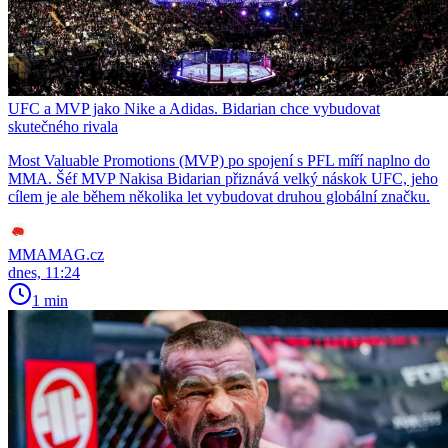
UFC a MVP jako Nike a Adidas. Bidarian chce vybudovat
skutečného rivala
Most Valuable Promotions (MVP) po spojení s PFL míří naplno do
MMA. Šéf MVP Nakisa Bidarian přiznává velký náskok UFC, jeho
cílem je ale během několika let vybudovat druhou globální značku.
MMAMAG.cz
dnes, 11:24
1 min