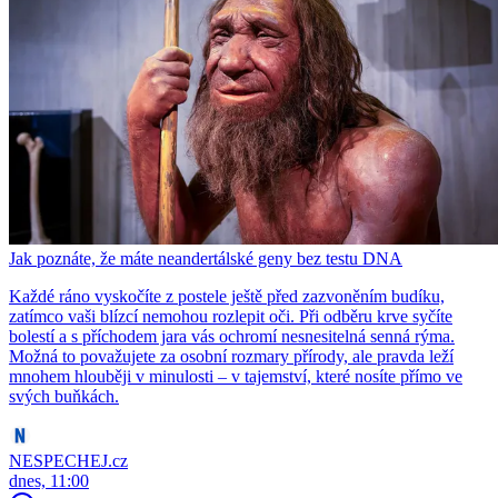
Jak poznáte, že máte neandertálské geny bez testu DNA
Každé ráno vyskočíte z postele ještě před zazvoněním budíku,
zatímco vaši blízcí nemohou rozlepit oči. Při odběru krve syčíte
bolestí a s příchodem jara vás ochromí nesnesitelná senná rýma.
Možná to považujete za osobní rozmary přírody, ale pravda leží
mnohem hlouběji v minulosti – v tajemství, které nosíte přímo ve
svých buňkách.
NESPECHEJ.cz
dnes, 11:00