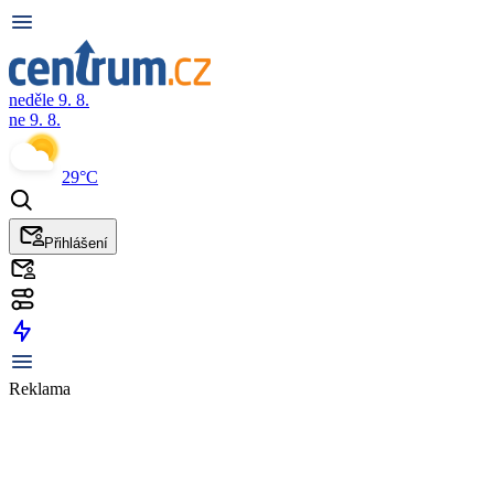
neděle 9. 8.
ne 9. 8.
29°C
Přihlášení
Reklama