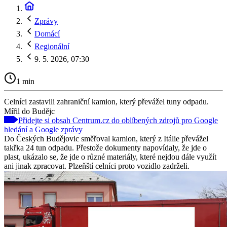
Zprávy
Domácí
Regionální
9. 5. 2026, 07:30
1 min
Celníci zastavili zahraniční kamion, který převážel tuny odpadu.
Mířil do Budějc
Přidejte si obsah Centrum.cz do oblíbených zdrojů pro Google
hledání a Google zprávy
Do Českých Budějovic směřoval kamion, který z Itálie převážel
takřka 24 tun odpadu. Přestože dokumenty napovídaly, že jde o
plast, ukázalo se, že jde o různé materiály, které nejdou dále využít
ani jinak zpracovat. Plzeňští celníci proto vozidlo zadrželi.