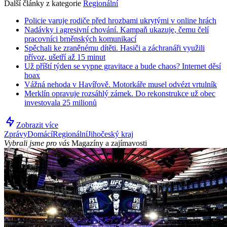
Další články z kategorie
Regionální
Policie varuje rodiče před hrozbami ukrytými v online hrách
Nadávky i agresivní chování. Kampaň ukazuje, čemu čelí
pracovníci brněnských komunikací
Spěchali ke zraněnému dítěti. Hasiči a záchranáři využili
přívoz, ušetří až 15 minut
Už příští týden se vypne gravitace a bude chaos? Internet děsí
hoax
Vážná nehoda v Havířově. Motorkáře musel odvézt vrtulník
Merklín opravuje rozsáhlý zámek. Do rekonstrukce už obec
investovala 25 milionů
Zobrazit více
Zprávy
Domácí
Regionální
Jihočeský kraj
Vybrali jsme pro vás
Magazíny a zajímavosti