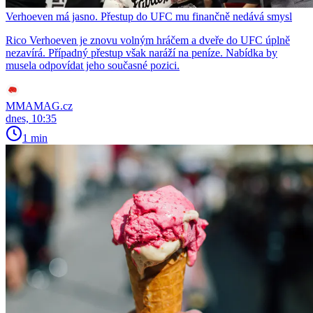
Verhoeven má jasno. Přestup do UFC mu finančně nedává smysl
Rico Verhoeven je znovu volným hráčem a dveře do UFC úplně
nezavírá. Případný přestup však naráží na peníze. Nabídka by
musela odpovídat jeho současné pozici.
MMAMAG.cz
dnes, 10:35
1 min