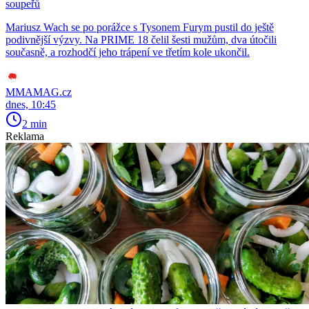
soupeřů
Mariusz Wach se po porážce s Tysonem Furym pustil do ještě
podivnější výzvy. Na PRIME 18 čelil šesti mužům, dva útočili
současně, a rozhodčí jeho trápení ve třetím kole ukončil.
MMAMAG.cz
dnes, 10:45
2 min
Reklama