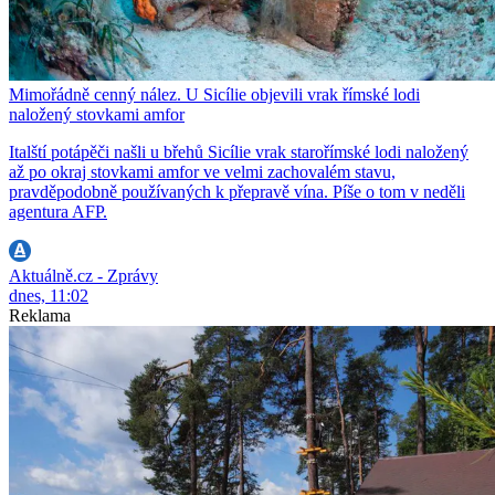
Mimořádně cenný nález. U Sicílie objevili vrak římské lodi
naložený stovkami amfor
Italští potápěči našli u břehů Sicílie vrak starořímské lodi naložený
až po okraj stovkami amfor ve velmi zachovalém stavu,
pravděpodobně používaných k přepravě vína. Píše o tom v neděli
agentura AFP.
Aktuálně.cz - Zprávy
dnes, 11:02
Reklama