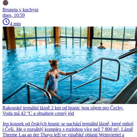
Bruneta v kuchyni
dnes, 10:59
4 min
Rakouské termální lázně 2 km od hranic jsou rájem pro Čechy.
Voda má 42 °C a obsahuje cenný jód
Jen kousek od českých hranic se nachází termální lázně, které milují
i Češi. Jde o rozsáhlý komplex s rozlohou více než 7 800 m². Lázně
Therme Laa an der Thaya leží ve vinařské oblasti Weinviertel a