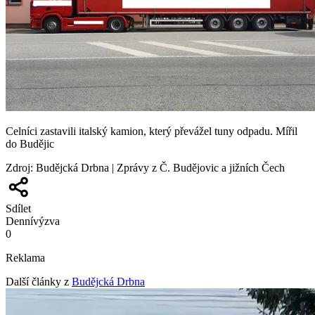
Celníci zastavili italský kamion, který převážel tuny odpadu. Mířil
do Budějic
Zdroj
:
Budějcká Drbna | Zprávy z Č. Budějovic a jižních Čech
Sdílet
Denní
výzva
0
Reklama
Další články z
Budějcká Drbna