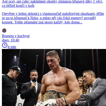
Ani ocet, ani cukr: nakládané okurky zůstanou křupavé díky 1 věci,
co běžně končí v koši
Otevřete v lednu sklenici s vlastnoručně naloženými okurkami, těšíte
se na to křupnutí k řízku, a místo něj vás čeká gumový povadlý
kousek. Tohle zklamání zná skoro každý, kdo doma...
Bruneta v kuchyni
dnes, 10:40
4 min