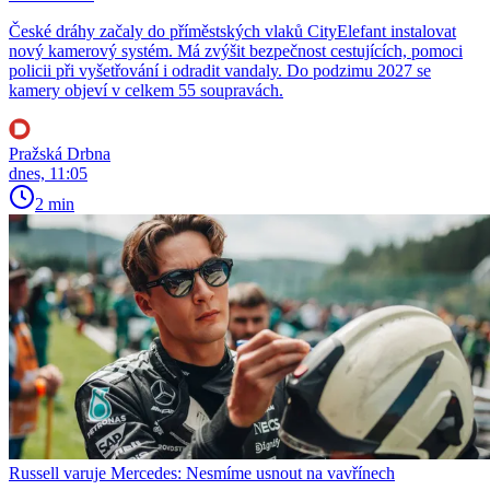
České dráhy začaly do příměstských vlaků CityElefant instalovat
nový kamerový systém. Má zvýšit bezpečnost cestujících, pomoci
policii při vyšetřování i odradit vandaly. Do podzimu 2027 se
kamery objeví v celkem 55 soupravách.
Pražská Drbna
dnes, 11:05
2 min
Russell varuje Mercedes: Nesmíme usnout na vavřínech