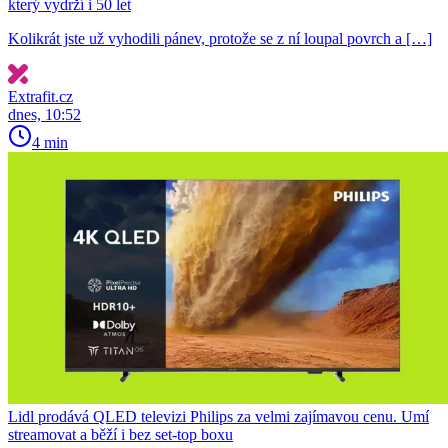
který vydrží i 50 let
Kolikrát jste už vyhodili pánev, protože se z ní loupal povrch a […]
Extrafit.cz
dnes, 10:52
4 min
Lidl prodává QLED televizi Philips za velmi zajímavou cenu. Umí
streamovat a běží i bez set-top boxu