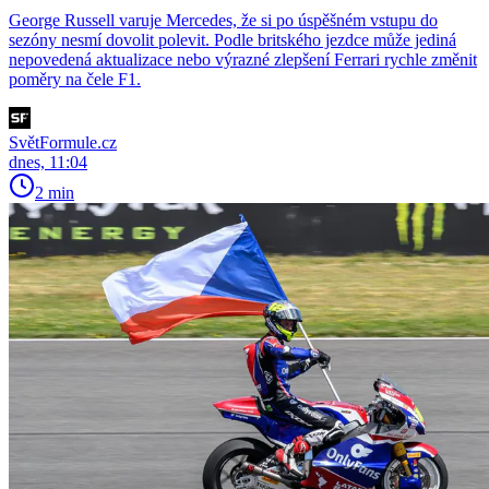
George Russell varuje Mercedes, že si po úspěšném vstupu do
sezóny nesmí dovolit polevit. Podle britského jezdce může jediná
nepovedená aktualizace nebo výrazné zlepšení Ferrari rychle změnit
poměry na čele F1.
SvětFormule.cz
dnes, 11:04
2 min