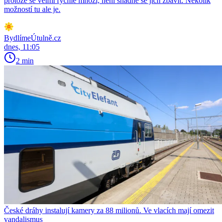
protože se velmi rychle množí, není snadné se jich zbavit. Několik
možností tu ale je.
BydlímeÚtulně.cz
dnes, 11:05
2 min
České dráhy instalují kamery za 88 milionů. Ve vlacích mají omezit
vandalismus