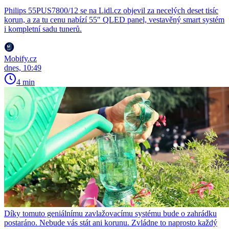
Philips 55PUS7800/12 se na Lidl.cz objevil za necelých deset tisíc
korun, a za tu cenu nabízí 55″ QLED panel, vestavěný smart systém
i kompletní sadu tunerů.
Mobify.cz
dnes, 10:49
4 min
Díky tomuto geniálnímu zavlažovacímu systému bude o zahrádku
postaráno. Nebude vás stát ani korunu. Zvládne to naprosto každý