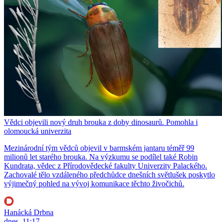
Vědci objevili nový druh brouka z doby dinosaurů. Pomohla i
olomoucká univerzita
Mezinárodní tým vědců objevil v barmském jantaru téměř 99
milionů let starého brouka. Na výzkumu se podílel také Robin
Kundrata, vědec z Přírodovědecké fakulty Univerzity Palackého.
Zachovalé tělo vzdáleného předchůdce dnešních světlušek poskytlo
výjimečný pohled na vývoj komunikace těchto živočichů.
Hanácká Drbna
dnes, 11:17