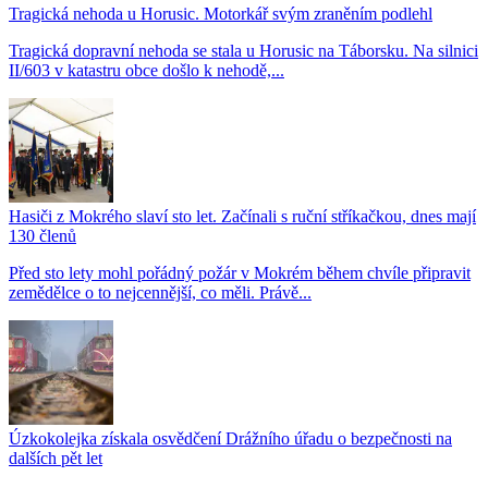
Tragická nehoda u Horusic. Motorkář svým zraněním podlehl
Tragická dopravní nehoda se stala u Horusic na Táborsku. Na silnici
II/603 v katastru obce došlo k nehodě,...
Hasiči z Mokrého slaví sto let. Začínali s ruční stříkačkou, dnes mají
130 členů
Před sto lety mohl pořádný požár v Mokrém během chvíle připravit
zemědělce o to nejcennější, co měli. Právě...
Úzkokolejka získala osvědčení Drážního úřadu o bezpečnosti na
dalších pět let