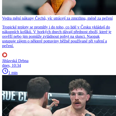
Vedra mění nákupy Čechů, víc utrácejí za zmrzlinu, méně za pečení
Tropické teploty se promítly i do toho, co lidé v Česku vkládají do
nákupních košíků. V horkých dnech dávají přednost zboží, které je
osvěží nebo jim pomůže zvládnout pobyt na slunci. Naopak
ustupuje zájem o některé potraviny běžně používané při vaření a
pečení.
Jihlavská Drbna
dnes, 10:34
1 min