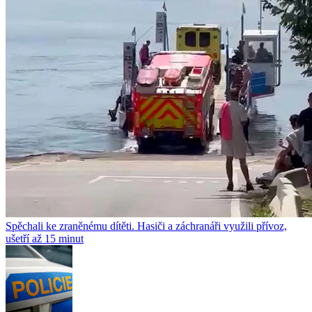
Spěchali ke zraněnému dítěti. Hasiči a záchranáři využili přívoz,
ušetří až 15 minut