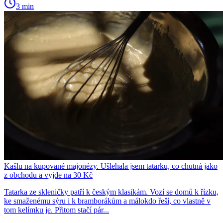
3 min
Kašlu na kupované majonézy. Ušlehala jsem tatarku, co chutná jako
z obchodu a vyjde na 30 Kč
Tatarka ze skleničky patří k českým klasikám. Vozí se domů k řízku,
ke smaženému sýru i k bramborákům a málokdo řeší, co vlastně v
tom kelímku je. Přitom stačí pár...