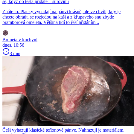
se, když do těsta přidáte 1 surovinu
Znáte to. Placky vypadají na pánvi krásně, ale ve chvíli, kdy je
chcete obrátit, se rozjedou na kaši a z křupavého snu zbyde
bramborová omeleta. Většina lidí to řeší přidáním...
Bruneta v kuchyni
dnes, 10:56
3 min
Češi vyhazují klasické teflonové pánve. Nahrazují je materiálem,