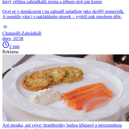
který většina zahrádkářů nezná a přitom stojí pár korun
Ocet se v domácnosti i na zahradě uplatňuje jako skvělý pomocník.
A pomůže vám i s nakládáním okurek – vydrží pak mnohem déle.
Chalupáři-Zahrádkáři
dnes, 10:58
2 min
Reklama
Ani mouka, ani vejce: bramboráky budou křupavé a nerozpadnou