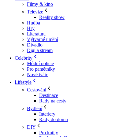
Filmy & kino
Televize
Reality show
Hudba
Hry
Literatura
Výtvarné umění
Divadlo
Digi a stream
Celebrity
Módní policie
Pro pamětníky
Nové tváře
Lifestyle
Cestování
Destinace
Rady na cesty
Bydlení
Interiery
Rady do domu
DIY
Pro kutily