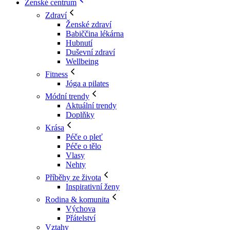
Ženské centrum
Zdraví
Ženské zdraví
Babiččina lékárna
Hubnutí
Duševní zdraví
Wellbeing
Fitness
Jóga a pilates
Módní trendy
Aktuální trendy
Doplňky
Krása
Péče o pleť
Péče o tělo
Vlasy
Nehty
Příběhy ze života
Inspirativní ženy
Rodina & komunita
Výchova
Přátelství
Vztahy