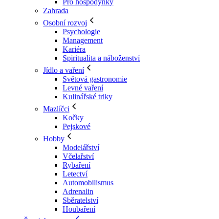
Pro hospodyňky
Zahrada
Osobní rozvoj
Psychologie
Management
Kariéra
Spiritualita a náboženství
Jídlo a vaření
Světová gastronomie
Levné vaření
Kulinářské triky
Mazlíčci
Kočky
Pejskové
Hobby
Modelářství
Včelařství
Rybaření
Letectví
Automobilismus
Adrenalin
Sběratelství
Houbaření