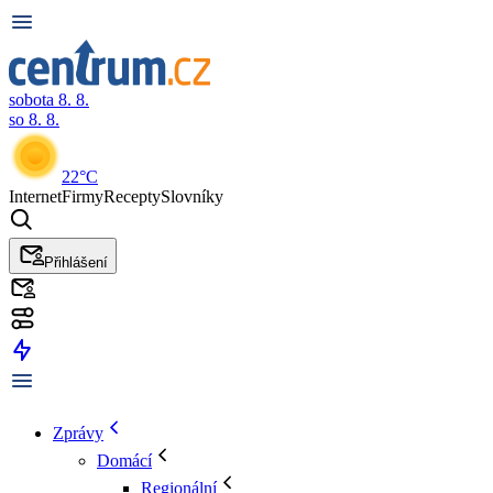
sobota 8. 8.
so 8. 8.
22°C
Internet
Firmy
Recepty
Slovníky
Přihlášení
Zprávy
Domácí
Regionální