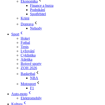
Ekonomika
Finance a burza
Podnikání
Spotřebitel
Krimi
Doprava
Nehody
Sport
Hokej
Fotbal
Tenis
Lyžování
Cyklistika
Atletika
Bojové sporty
ZOH 2026
Basketbal
NBA
Motosport
F1
Auto-moto
Elektromobily
Kultura