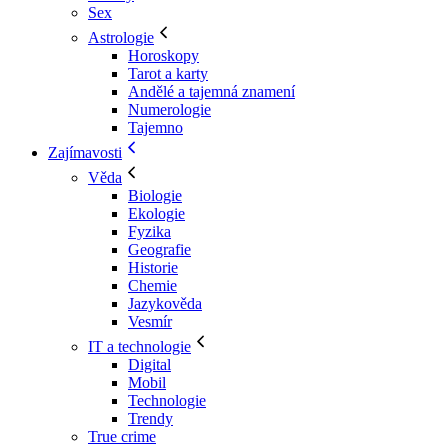
Sex
Astrologie
Horoskopy
Tarot a karty
Andělé a tajemná znamení
Numerologie
Tajemno
Zajímavosti
Věda
Biologie
Ekologie
Fyzika
Geografie
Historie
Chemie
Jazykověda
Vesmír
IT a technologie
Digital
Mobil
Technologie
Trendy
True crime