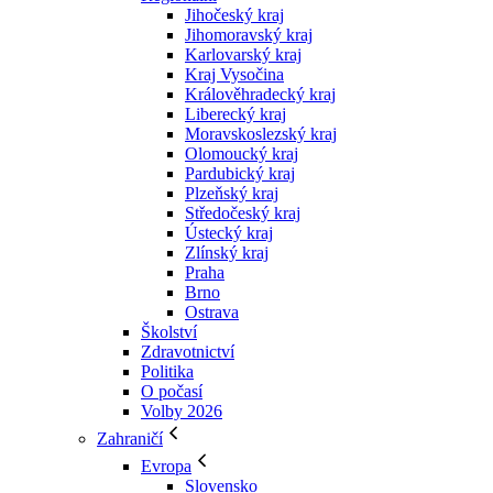
Jihočeský kraj
Jihomoravský kraj
Karlovarský kraj
Kraj Vysočina
Králověhradecký kraj
Liberecký kraj
Moravskoslezský kraj
Olomoucký kraj
Pardubický kraj
Plzeňský kraj
Středočeský kraj
Ústecký kraj
Zlínský kraj
Praha
Brno
Ostrava
Školství
Zdravotnictví
Politika
O počasí
Volby 2026
Zahraničí
Evropa
Slovensko