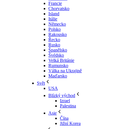
Francie
Chorvatsko
Island
Itálie
Německo
Polsko
Rakousko
Řecko
Rusko
Španělsko
Švédsko
Velká Británie
Rumunsko
Válka na Ukrajině
Maďarsko
Svět
USA
Blízký východ
Izrael
Palestina
Asie
Čína
Jižní Korea