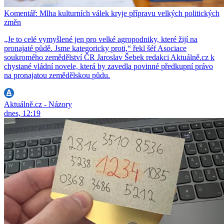
Komentář: Mlha kulturních válek kryje přípravu velkých politických
změn
„Je to celé vymyšlené jen pro velké agropodniky, které žijí na
pronajaté půdě. Jsme kategoricky proti,“ řekl šéf Asociace
soukromého zemědělství ČR Jaroslav Šebek redakci Aktuálně.cz k
chystané vládní novele, která by zavedla povinné předkupní právo
na pronajatou zemědělskou půdu.
Aktuálně.cz - Názory
dnes, 12:19