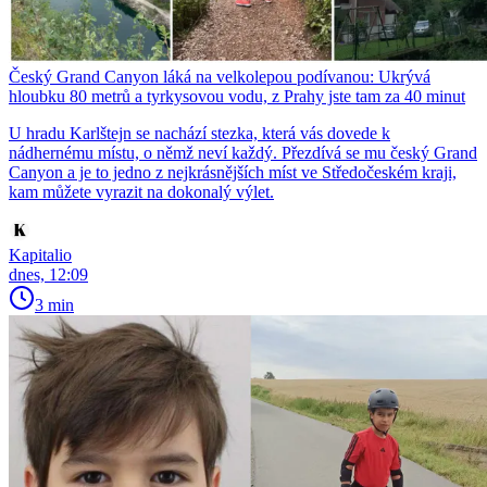
Český Grand Canyon láká na velkolepou podívanou: Ukrývá
hloubku 80 metrů a tyrkysovou vodu, z Prahy jste tam za 40 minut
U hradu Karlštejn se nachází stezka, která vás dovede k
nádhernému místu, o němž neví každý. Přezdívá se mu český Grand
Canyon a je to jedno z nejkrásnějších míst ve Středočeském kraji,
kam můžete vyrazit na dokonalý výlet.
Kapitalio
dnes, 12:09
3 min