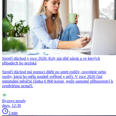
Sirotčí důchod v roce 2026: Kdy má dítě nárok a ve kterých
případech ho nezíská
Sirotčí důchod má pomoci dítěti po smrti rodiče, osvojitele nebo
osoby, která ho měla soudně svěřené v péči. V roce 2026 činí
minimální měsíční částka 6 860 korun, jenže samotné příbuzenství k
zemřelému nestačí.
Byznys trendy
dnes, 12:30
3 min