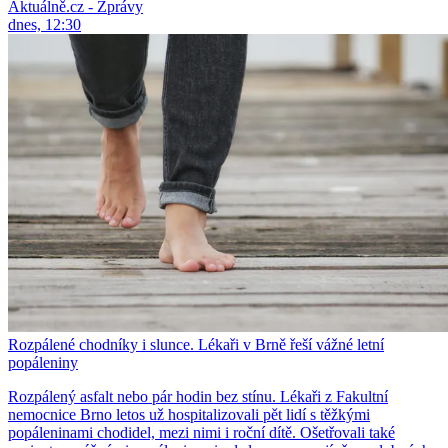
Aktuálně.cz - Zprávy
dnes, 12:30
Rozpálené chodníky i slunce. Lékaři v Brně řeší vážné letní
popáleniny
Rozpálený asfalt nebo pár hodin bez stínu. Lékaři z Fakultní
nemocnice Brno letos už hospitalizovali pět lidí s těžkými
popáleninami chodidel, mezi nimi i roční dítě. Ošetřovali také