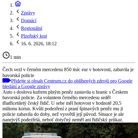
Zprávy
Domácí
Regionální
Plzeňský kraj
16. 6. 2026, 18:12
1 min
Čech vezl v černém mercedesu 850 tisíc eur v hotovosti, zabavila je
bavorská policie
Přidejte si obsah Centrum.cz do oblíbených zdrojů pro Google
hledání a Google zprávy
Auto s doslova kufrem plným peněz zastavila u hranic s Českem
bavorská policie. Za volantem černého mercedesu seděl
třiatřicetiletý český řidič. U sebe měl hotovost v hodnotě 20,5
milionu korun. Kvůli podezření z praní špinavých peněz mu ji
policie zabavila do doby, než vysvětlí její původ. Situace je ale
nanejvýš podezřelá, neboť dotyčný neměl ani řidičský průkaz.