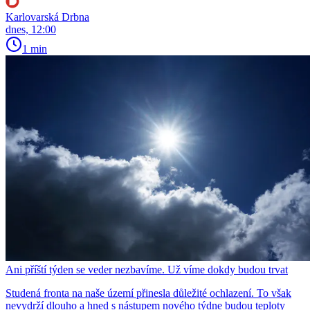
Karlovarská Drbna
dnes, 12:00
1 min
Ani příští týden se veder nezbavíme. Už víme dokdy budou trvat
Studená fronta na naše území přinesla důležité ochlazení. To však
nevydrží dlouho a hned s nástupem nového týdne budou teploty