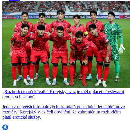
„Rozhodčí to očekávali.“ Korejský svaz je měl uplácet návštěvami
erotických salonů
Jeden z největších fotbalových skandálů posledních let nabírá nové
rozměry. Korejský svaz čelí obvinění, že zahraničním rozhodčím
platil erotické služby.