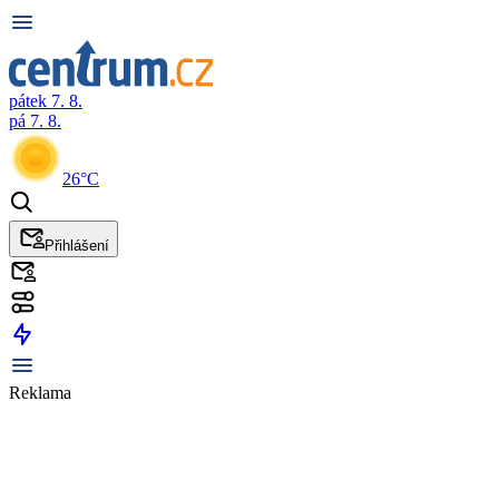
pátek 7. 8.
pá 7. 8.
26°C
Přihlášení
Reklama