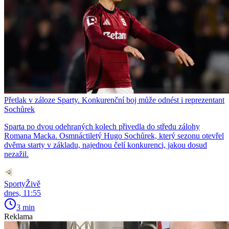
Přetlak v záloze Sparty. Konkurenční boj může odnést i reprezentant
Sochůrek
Sparta po dvou odehraných kolech přivedla do středu zálohy
Romana Macka. Osmnáctiletý Hugo Sochůrek, který sezonu otevřel
dvěma starty v základu, najednou čelí konkurenci, jakou dosud
nezažil.
SportyŽivě
dnes, 11:55
3 min
Reklama