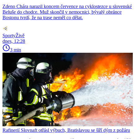
Zdeno Chára narazil koncem července na cyklostezce u slovenské
Beluše do chodce. Muž skončil v nemocnici, bývalý obránce
Bostonu tvrdí, že na trase neměl co dělat.
SportyŽivě
dnes, 12:28
3 min
Rafinerií Slovnaft otřásl výbuch, Bratislavou se šíří dým z požáru