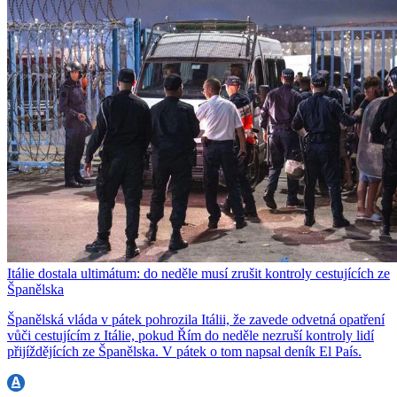
Itálie dostala ultimátum: do neděle musí zrušit kontroly cestujících ze
Španělska
Španělská vláda v pátek pohrozila Itálii, že zavede odvetná opatření
vůči cestujícím z Itálie, pokud Řím do neděle nezruší kontroly lidí
přijíždějících ze Španělska. V pátek o tom napsal deník El País.