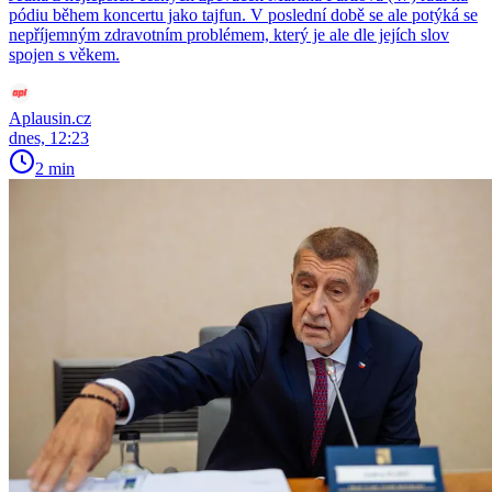
pódiu během koncertu jako tajfun. V poslední době se ale potýká se
nepříjemným zdravotním problémem, který je ale dle jejích slov
spojen s věkem.
Aplausin.cz
dnes, 12:23
2 min