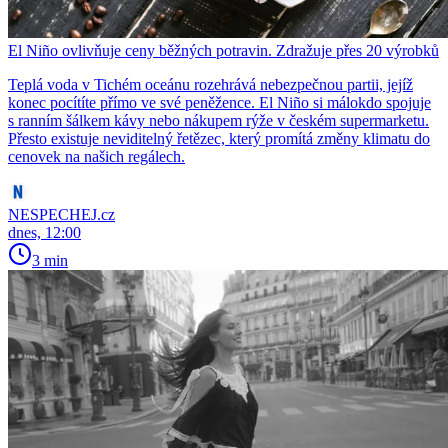
El Niño ovlivňuje ceny běžných potravin. Zdražuje přes 20 výrobků
Teplá voda v Tichém oceánu rozehrává nebezpečnou partii, jejíž
konec pocítíte přímo ve své peněžence. El Niño si málokdo spojuje
s ranním šálkem kávy nebo nákupem rýže v českém supermarketu.
Přesto existuje neviditelný řetězec, který promítá změny klimatu do
cenovek na našich regálech.
NESPECHEJ.cz
dnes, 12:00
3 min