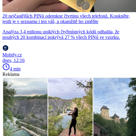
20 nejčastějších PINů odemkne čtvrtinu všech telefonů. Koukněte,
jestli je v seznamu i ten váš, a okamžitě ho změňte
Analýza 3,4 milionu uniklých čtyřmístných kódů odhalila, že
pouhých 20 kombinací pokrývá 27 % všech PINů ve vzorku.
Mobify.cz
dnes, 12:16
4 min
Reklama