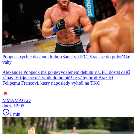
Poppeck rychle dostane druhou šanci v UFC. Vrací se do polotěžké
váhy
Alexander Poppeck má po nevydařeném debutu v UFC dostat další
zápas. V říjnu se má vrátit do polotěžké váhy proti Brazilci
Felipemu Francovi, který naposledy vyhrál na TKO.
MMAMAG.cz
dnes, 12:05
1 min