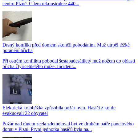
centru Plzně. Cílem rekonstrukce 440...
Drsný konflikt před domem skončil pobodáním. Muž utrpěl těžké
poranění břicha
Při ostrém konfliktu pobodal šestapadesátiletý muž nožem do oblasti
břicha čtyřicetiletého muže. Incident...
Elektrická koloběžka způsobila požár bytu. Hasiči z kouře
evakuovali 22 obyvatel
Požár nad ránem zcela zdemoloval byt ve druhém patře panelového
domu v Plzni. První jednotka hasičů byla na...