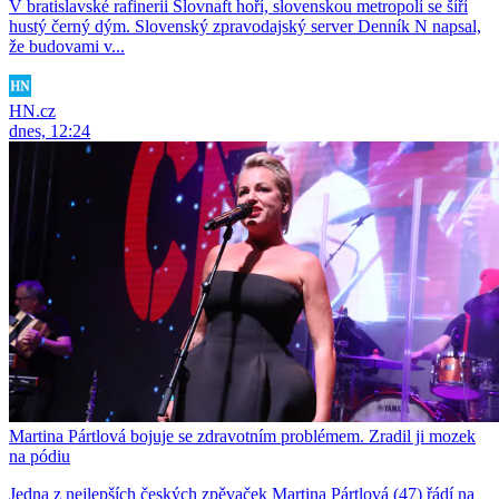
V bratislavské rafinerii Slovnaft hoří, slovenskou metropolí se šíří
hustý černý dým. Slovenský zpravodajský server Denník N napsal,
že budovami v...
HN.cz
dnes, 12:24
Martina Pártlová bojuje se zdravotním problémem. Zradil ji mozek
na pódiu
Jedna z nejlepších českých zpěvaček Martina Pártlová (47) řádí na