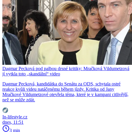
Dagmar Pecková pod palbou drsné kritiky: Mračková Vildumetzová
jí vytkla toto „skandální“ video
Dagmar Pecková, kandidátka do Senátu za ODS, schytala ostré
reakce kvůli videu natáčenému během jízdy. Kritika od Jany
Mračkové Vildumetzové otevřela téma, které je v kampani citlivější,
než se může zdát.
In-lifestyle.cz
dnes, 11:51
3 min