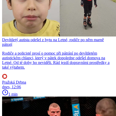
Devítiletý autista odešel z bytu na Letné, rodiče po něm marně
pátrají
Rodiče a policisté prosí o pomoc při pátrání po devítiletém
autistickém chlapci, který v pátek dopoledne odešel domova na
Letné. Od té doby ho neviděli. Rád jezdí dopravními prostředky a
také výtahem.
Pražská Drbna
dnes, 12:06
1 min