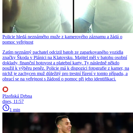
Policie hledá neznámého muže z kamerového záznamu a žádá o
pomoc veřejnost
Zatím neznámý pachatel odcizil batoh ze zaparkovaného vozidla
značky Škoda v Plánici na Klatovsku. Majitel měl v batohu osobní
doklady, finanční hotovost a platební karty. Ty následně někdo
použil k výběru peněz. Policie má k dispozici fotografie z kamer, na
nichž je zachycen muž důležitý pro trestní řízení v tomto případu, a
obrací se na veřejnost s žádostí o pomoc při jeho identifikaci.
Plzeňská Drbna
dnes, 11:57
1 min