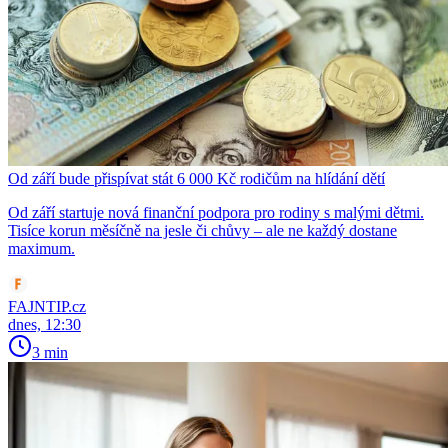
Od září bude přispívat stát 6 000 Kč rodičům na hlídání dětí
Od září startuje nová finanční podpora pro rodiny s malými dětmi.
Tisíce korun měsíčně na jesle či chůvy – ale ne každý dostane
maximum.
FAJNTIP.cz
dnes, 12:30
3 min