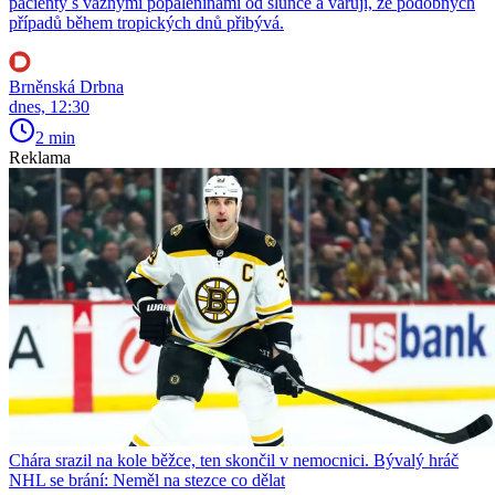
pacienty s vážnými popáleninami od slunce a varují, že podobných
případů během tropických dnů přibývá.
Brněnská Drbna
dnes, 12:30
2 min
Reklama
Chára srazil na kole běžce, ten skončil v nemocnici. Bývalý hráč
NHL se brání: Neměl na stezce co dělat