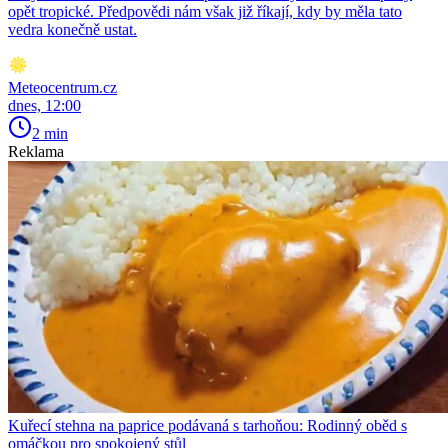
opět tropické. Předpovědi nám však již říkají, kdy by měla tato
vedra konečně ustat.
Meteocentrum.cz
dnes, 12:00
2 min
Reklama
Kuřecí stehna na paprice podávaná s tarhoňou: Rodinný oběd s
omáčkou pro spokojený stůl