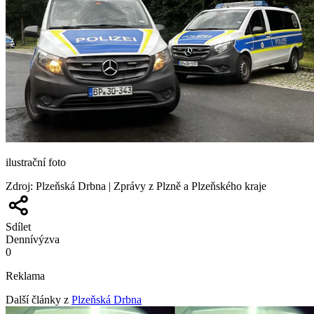
ilustrační foto
Zdroj
:
Plzeňská Drbna | Zprávy z Plzně a Plzeňského kraje
Sdílet
Denní
výzva
0
Reklama
Další články z
Plzeňská Drbna