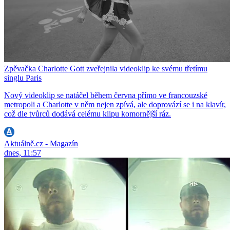
Zpěvačka Charlotte Gott zveřejnila videoklip ke svému třetímu
singlu Paris
Nový videoklip se natáčel během června přímo ve francouzské
metropoli a Charlotte v něm nejen zpívá, ale doprovází se i na klavír,
což dle tvůrců dodává celému klipu komornější ráz.
Aktuálně.cz - Magazín
dnes, 11:57