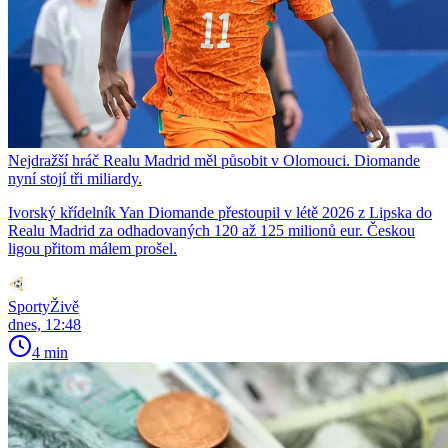
Nejdražší hráč Realu Madrid měl působit v Olomouci. Diomande
nyní stojí tři miliardy.
Ivorský křídelník Yan Diomande přestoupil v létě 2026 z Lipska do
Realu Madrid za odhadovaných 120 až 125 milionů eur. Českou
ligou přitom málem prošel.
SportyŽivě
dnes, 12:48
4 min