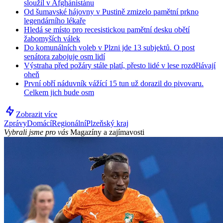
sloužil v Afghánistánu
Od šumavské hájovny v Pustině zmizelo pamětní prkno
legendárního lékaře
Hledá se místo pro recesistickou pamětní desku obětí
žabomyších válek
Do komunálních voleb v Plzni jde 13 subjektů. O post
senátora zabojuje osm lidí
Výstraha před požáry stále platí, přesto lidé v lese rozdělávají
oheň
První obří náduvník vážící 15 tun už dorazil do pivovaru.
Celkem jich bude osm
Zobrazit více
Zprávy
Domácí
Regionální
Plzeňský kraj
Vybrali jsme pro vás
Magazíny a zajímavosti