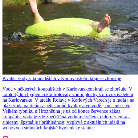
Kvalita vody v koupalištích v Karlovarském kraji se zhoršuje
Voda v některých koupalištích v Karlovarském kraji se zhoršuje. V
tomto týdnu hygienici kontrolovaly vodní plochy s provozovatelem
na Karlovarsku. V areálu Rolava v Karlových Varech je u mola i na
pláži voda na třetím z pěti stupňů kvality a ve vodě jsou sinice. Ve
Velkém rybníku u Hroznětína je už od konce července zákaz
koupání a voda je zde znečištěná vodním květem, chlorofylem-a a
sinicemi, špatná je i průhlednost, vyplývá z aktuálních údajů na
webových stránkách krajské hygienické stanice.