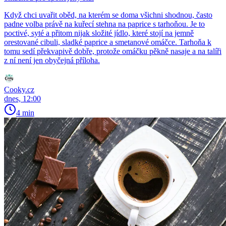
Když chci uvařit oběd, na kterém se doma všichni shodnou, často
padne volba právě na kuřecí stehna na paprice s tarhoňou. Je to
poctivé, syté a přitom nijak složité jídlo, které stojí na jemně
orestované cibuli, sladké paprice a smetanové omáčce. Tarhoňa k
tomu sedí překvapivě dobře, protože omáčku pěkně nasaje a na talíři
z ní není jen obyčejná příloha.
Cooky.cz
dnes, 12:00
4 min