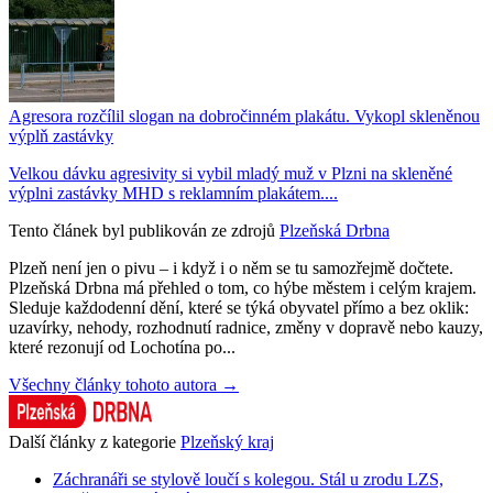
Agresora rozčílil slogan na dobročinném plakátu. Vykopl skleněnou
výplň zastávky
Velkou dávku agresivity si vybil mladý muž v Plzni na skleněné
výplni zastávky MHD s reklamním plakátem....
Tento článek byl publikován ze zdrojů
Plzeňská Drbna
Plzeň není jen o pivu – i když i o něm se tu samozřejmě dočtete.
Plzeňská Drbna má přehled o tom, co hýbe městem i celým krajem.
Sleduje každodenní dění, které se týká obyvatel přímo a bez oklik:
uzavírky, nehody, rozhodnutí radnice, změny v dopravě nebo kauzy,
které rezonují od Lochotína po...
Všechny články tohoto autora →
Další články z kategorie
Plzeňský kraj
Záchranáři se stylově loučí s kolegou. Stál u zrodu LZS,