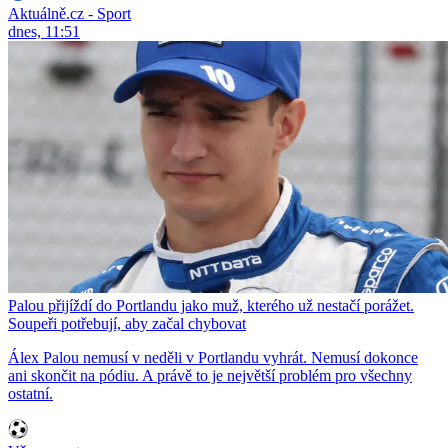
Aktuálně.cz - Sport
dnes, 11:51
Palou přijíždí do Portlandu jako muž, kterého už nestačí porážet.
Soupeři potřebují, aby začal chybovat
Álex Palou nemusí v neděli v Portlandu vyhrát. Nemusí dokonce
ani skončit na pódiu. A právě to je největší problém pro všechny
ostatní.