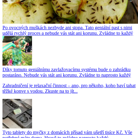
Po ovocných muškách nezbyde ani stopa. Tato geniální past s nimi
udělá rychlý proces a nebude vás stát ani korunu. Zvládne to každý
Díky tomuto geniálnímu zavlažovacímu systému bude o zahrádku
postaráno. Nebude vás stát ani korunu. Zvládne to naprosto každý
Zahradničení je relaxační činnost – ano, pro někoho, koho baví tahat
těžké konve s vodou. Zkuste na to jít...
Tyto tablety do myčky z domácích přísad vám ušetří tisíce Kč. Vše
potřebné máte doma. Hravě to zvládne naprosto každý