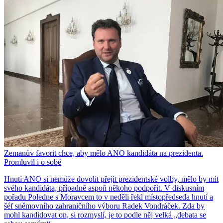
Zemanův favorit chce, aby mělo ANO kandidáta na prezidenta.
Promluvil i o sobě
Hnutí ANO si nemůže dovolit přejít prezidentské volby, mělo by mít
svého kandidáta, případně aspoň někoho podpořit. V diskusním
pořadu Poledne s Moravcem to v neděli řekl místopředseda hnutí a
šéf sněmovního zahraničního výboru Radek Vondráček. Zda by
mohl kandidovat on, si rozmyslí, je to podle něj velká „debata se