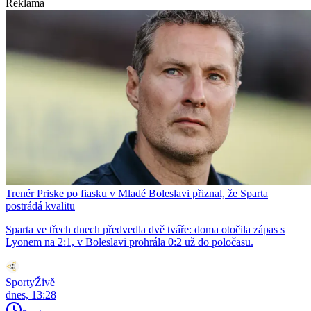
Reklama
Trenér Priske po fiasku v Mladé Boleslavi přiznal, že Sparta
postrádá kvalitu
Sparta ve třech dnech předvedla dvě tváře: doma otočila zápas s
Lyonem na 2:1, v Boleslavi prohrála 0:2 už do poločasu.
SportyŽivě
dnes, 13:28