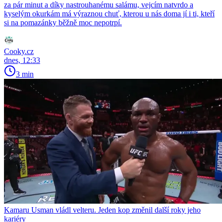
za pár minut a díky nastrouhanému salámu, vejcím natvrdo a
kyselým okurkám má výraznou chuť, kterou u nás doma jí i ti, kteří
si na pomazánky běžně moc nepotrpí.
Cooky.cz
dnes, 12:33
3 min
Kamaru Usman vládl velteru. Jeden kop změnil další roky jeho
kariéry