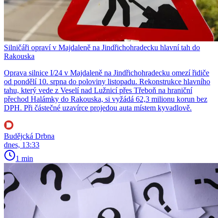
Silničáři opraví v Majdaleně na Jindřichohradecku hlavní tah do
Rakouska
Oprava silnice I/24 v Majdaleně na Jindřichohradecku omezí řidiče
od pondělí 10. srpna do poloviny listopadu. Rekonstrukce hlavního
tahu, který vede z Veselí nad Lužnicí přes Třeboň na hraniční
přechod Halámky do Rakouska, si vyžádá 62,3 milionu korun bez
DPH. Při částečné uzavírce projedou auta místem kyvadlově.
Budějcká Drbna
dnes, 13:33
1 min