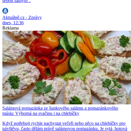
sebou samým“.
Aktuálně.cz - Zprávy
dnes, 12:36
Reklama
Salámová pomazánka ze šunkového salámu a pomazánkového
másla: Výborná na svačinu i na chlebíčky
Když potřebuji rychle nachystat večeři nebo něco na chlebíčky pro
návštěvu, často dělám právě salámovou pomazánku. Je sytá, hotová