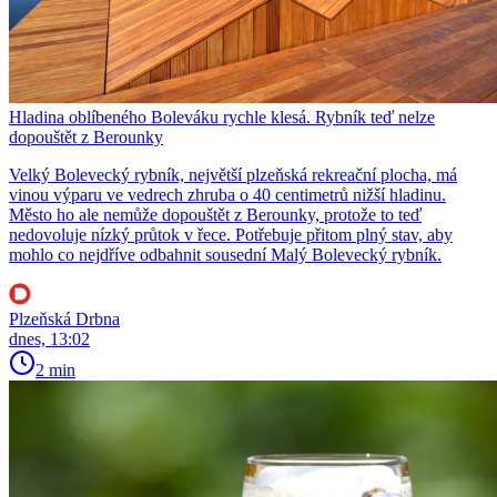
Hladina oblíbeného Boleváku rychle klesá. Rybník teď nelze
dopouštět z Berounky
Velký Bolevecký rybník, největší plzeňská rekreační plocha, má
vinou výparu ve vedrech zhruba o 40 centimetrů nižší hladinu.
Město ho ale nemůže dopouštět z Berounky, protože to teď
nedovoluje nízký průtok v řece. Potřebuje přitom plný stav, aby
mohlo co nejdříve odbahnit sousední Malý Bolevecký rybník.
Plzeňská Drbna
dnes, 13:02
2 min