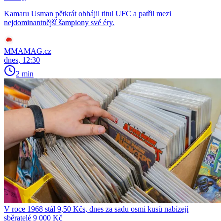
Kamaru Usman pětkrát obhájil titul UFC a patřil mezi
nejdominantnější šampiony své éry.
MMAMAG.cz
dnes, 12:30
2 min
V roce 1968 stál 9,50 Kčs, dnes za sadu osmi kusů nabízejí
sběratelé 9 000 Kč