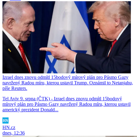
Izrael dnes znovu odmítl 15bodový mírový plán pro Pásmo Gazy
navržený Radou míru, kterou ustavil Trump. Oznámil to Netanjahu,
píše Reuters.
Tel Aviv 9. srpna (ČTK) - Izrael dnes znovu odmítl 15bodový
mírový plán pro Pásmo Gazy navržený Radou míru, kterou ustavil
americký prezident Donald...
HN.cz
dnes, 12:36