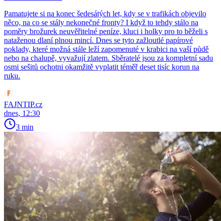
Pamatujete si na konec šedesátých let, kdy se v trafikách objevilo
něco, na co se stály nekonečné fronty? I když to tehdy stálo na
poměry brožurek neuvěřitelné peníze, kluci i holky pro to běželi s
nataženou dlaní plnou mincí. Dnes se tyto zažloutlé papírové
poklady, které možná stále leží zapomenuté v krabici na vaší půdě
nebo na chalupě, vyvažují zlatem. Sběratelé jsou za kompletní sadu
osmi sešitů ochotni okamžitě vyplatit téměř deset tisíc korun na
ruku.
FAJNTIP.cz
dnes, 12:30
3 min