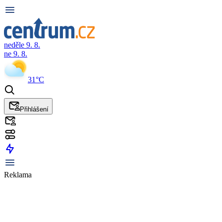
neděle 9. 8.
ne 9. 8.
31°C
Přihlášení
Reklama