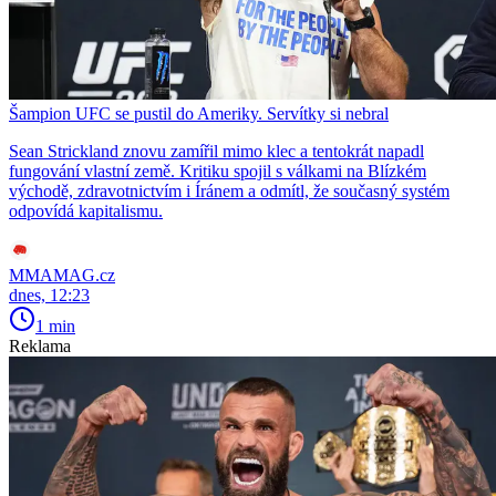
Šampion UFC se pustil do Ameriky. Servítky si nebral
Sean Strickland znovu zamířil mimo klec a tentokrát napadl
fungování vlastní země. Kritiku spojil s válkami na Blízkém
východě, zdravotnictvím i Íránem a odmítl, že současný systém
odpovídá kapitalismu.
MMAMAG.cz
dnes, 12:23
1 min
Reklama