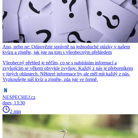
Ano, nebo ne: Odpovězte správně na jednoduché otázky v našem
kvízu a zjistěte, jak jste na tom s všeobecným přehledem
Všeobecný přehled je něčím, co se s nabíráním informací a
zvyšujícím se věkem obvykle zvyšuje. Každý z nás je přeborníkem
v jiných oblastech. Některé informace by ale měl mít každý z nás.
Vyzkoušejte náš kvíz a zjistěte, zda jste ve formě.
NESPECHEJ.cz
dnes, 13:30
2 min