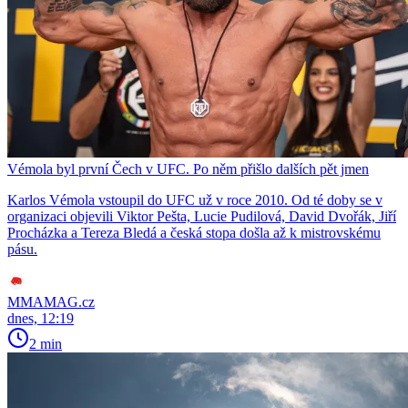
Vémola byl první Čech v UFC. Po něm přišlo dalších pět jmen
Karlos Vémola vstoupil do UFC už v roce 2010. Od té doby se v
organizaci objevili Viktor Pešta, Lucie Pudilová, David Dvořák, Jiří
Procházka a Tereza Bledá a česká stopa došla až k mistrovskému
pásu.
MMAMAG.cz
dnes, 12:19
2 min