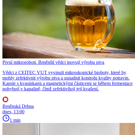
Pivní mikroroboti. Brněnští vědci inovují výrobu piva
Vědci z CEITEC VUT vyvinuli mikroskopické bioboty, které by
mohly zefektivnit výrobu piva a usnadnit kontrolu kvality potravin.
Kapsle s kvasinkami a magnetickými částicemi se během fermentace
pohybují v kapalině, čímž zefektivňují její kvašení.
Brněnská Drbna
dnes, 13:00
1 min