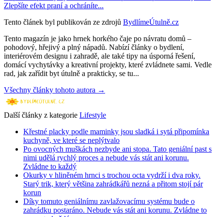
Zlepšíte efekt praní a ochráníte...
Tento článek byl publikován ze zdrojů
BydlímeÚtulně.cz
Tento magazín je jako hrnek horkého čaje po návratu domů –
pohodový, hřejivý a plný nápadů. Nabízí články o bydlení,
interiérovém designu i zahradě, ale také tipy na úsporná řešení,
domácí vychytávky a kreativní projekty, které zvládnete sami. Vedle
rad, jak zařídit byt útulně a prakticky, se tu...
Všechny články tohoto autora →
Další články z kategorie
Lifestyle
Křestné placky podle maminky jsou sladká i sytá připomínka
kuchyně, ve které se neplýtvalo
Po ovocných muškách nezbyde ani stopa. Tato geniální past s
nimi udělá rychlý proces a nebude vás stát ani korunu.
Zvládne to každý
Okurky v hliněném hrnci s trochou octa vydrží i dva roky.
Starý trik, který většina zahrádkářů nezná a přitom stojí pár
korun
Díky tomuto geniálnímu zavlažovacímu systému bude o
zahrádku postaráno. Nebude vás stát ani korunu. Zvládne to