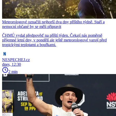
Meteorologové označili nejhorší dva dny příštího týdně. Staří a
nemocní občané by se měli připravit
ČHMÚ vydal předpověď na příští týden. Čekají nás poměrně
příjemné letní dny, v pondělí ale ještě meteorologové varují před
tropickými teplotami a bouřkami.
NESPECHEJ.cz
dnes, 12:30
2 min