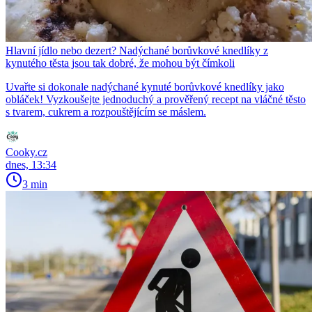
Hlavní jídlo nebo dezert? Nadýchané borůvkové knedlíky z
kynutého těsta jsou tak dobré, že mohou být čímkoli
Uvařte si dokonale nadýchané kynuté borůvkové knedlíky jako
obláček! Vyzkoušejte jednoduchý a prověřený recept na vláčné těsto
s tvarem, cukrem a rozpouštějícím se máslem.
Cooky.cz
dnes, 13:34
3 min