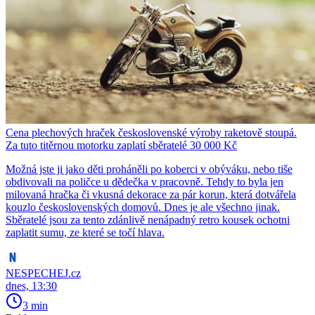
Cena plechových hraček československé výroby raketově stoupá.
Za tuto titěrnou motorku zaplatí sběratelé 30 000 Kč
Možná jste ji jako děti proháněli po koberci v obýváku, nebo tiše
obdivovali na poličce u dědečka v pracovně. Tehdy to byla jen
milovaná hračka či vkusná dekorace za pár korun, která dotvářela
kouzlo československých domovů. Dnes je ale všechno jinak.
Sběratelé jsou za tento zdánlivě nenápadný retro kousek ochotni
zaplatit sumu, ze které se točí hlava.
NESPECHEJ.cz
dnes, 13:30
3 min