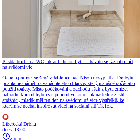
Pustila hocha na WC, ukradl klíč od bytu. Ukázalo se, že toho měl
na svědomí víc
Ochota pomoci se ženě z Jablonce nad Nisou nevyplatila. Do bytu
pustila neznámého dvanáctiletého chlapce, který ji slušně požádal o
použití toalety. Místo poděkování a odchodu však z bytu zmizel
náhradní klíč od bytu i s čipem od vchodu. Jak následně zjistili
strážníci, mladík měl ten den na svědomí už více výstřelků, ke
kterým se nechal inspirovat videi na sociální síti TikTok.
Liberecká Drbna
dnes, 13:00
2 min