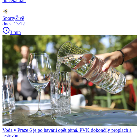
ho čeká dál.
SportyŽivě
dnes, 13:12
3 min
Voda v Praze 6 je po havárii opět pitná. PVK dokončily proplach a
testování