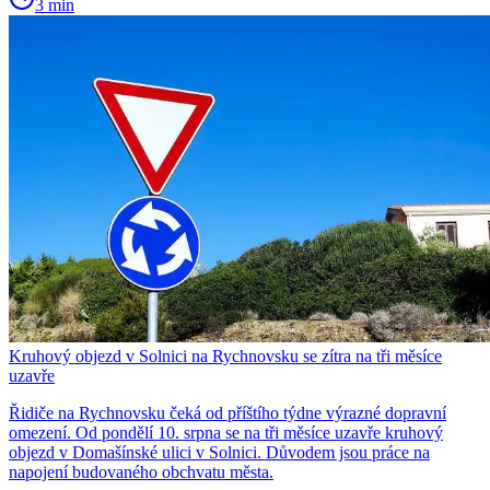
3 min
Kruhový objezd v Solnici na Rychnovsku se zítra na tři měsíce
uzavře
Řidiče na Rychnovsku čeká od příštího týdne výrazné dopravní
omezení. Od pondělí 10. srpna se na tři měsíce uzavře kruhový
objezd v Domašínské ulici v Solnici. Důvodem jsou práce na
napojení budovaného obchvatu města.