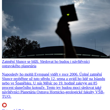
Zatmění Slunce se blíží. Sledovat ho budou i návštěvníci
ostravského planetária
Naposledy ho mohli Evropané vidět v roce 2006. Úplné zatmění
Slunce proběhne už tuto středu 12. srpna a uvidí ho lidé na Islandu
nebo ve Španělsku. U nás Měsíc po 19. hodině zakryje asi 85
procent slunečního kotouče. Tento jev budou moci sledovat také
návštěvníci Planetária Ostrava Hornicko-geologické fakulty VŠB-
TUO.