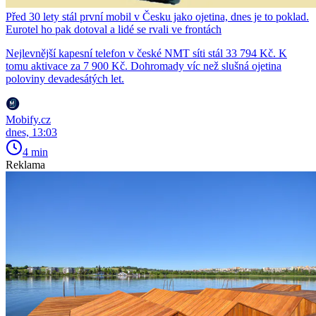
Před 30 lety stál první mobil v Česku jako ojetina, dnes je to poklad.
Eurotel ho pak dotoval a lidé se rvali ve frontách
Nejlevnější kapesní telefon v české NMT síti stál 33 794 Kč. K
tomu aktivace za 7 900 Kč. Dohromady víc než slušná ojetina
poloviny devadesátých let.
Mobify.cz
dnes, 13:03
4 min
Reklama