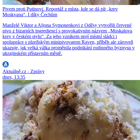
Pivem proti Putinovi. Reportáž z místa, kde se dá pít „krev
Moskvana“. I díky Čechům
Manželé Viktor a Aljona Symonenkovi z Oděsy vytvořili červené
pivo z bizarních ingrediencí s provokativním názvem „Moskalova
krev v českém stylu“. Za jeho vznikem stojí místní sládci i
spolupráce s plzeňským minipivovarem Raven, příběh ale zároveň
ukazuje, jak velká válka proměnila podnikání rodinného byznysu v
ukrajinském přístavním městě.
Aktuálně.cz - Zprávy
dnes, 13:35