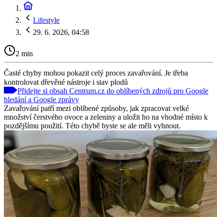
Lifestyle
29. 6. 2026, 04:58
2 min
Časté chyby mohou pokazit celý proces zavařování. Je třeba
kontrolovat dřevěné nástroje i stav plodů
Přidejte si obsah Centrum.cz do oblíbených zdrojů pro Google
hledání a Google zprávy
Zavařování patří mezi oblíbené způsoby, jak zpracovat velké
množství čerstvého ovoce a zeleniny a uložit ho na vhodné místo k
pozdějšímu použití. Této chybě byste se ale měli vyhnout.