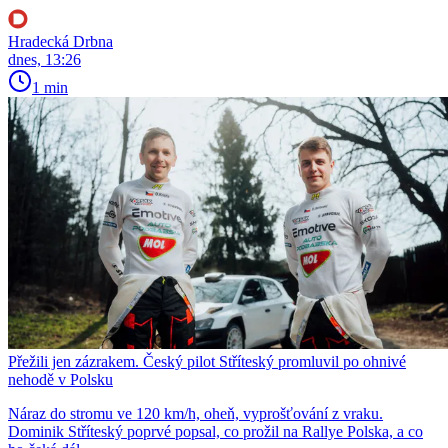
Hradecká Drbna
dnes, 13:26
1 min
Přežili jen zázrakem. Český pilot Stříteský promluvil po ohnivé
nehodě v Polsku
Náraz do stromu ve 120 km/h, oheň, vyprošťování z vraku.
Dominik Stříteský poprvé popsal, co prožil na Rallye Polska, a co