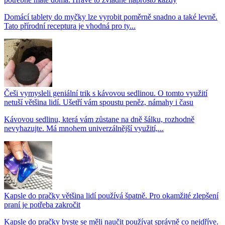
Domácí tablety do myčky lze vyrobit poměrně snadno a také levně.
Tato přírodní receptura je vhodná pro ty...
Češi vymysleli geniální trik s kávovou sedlinou. O tomto využití
netuší většina lidí. Ušetří vám spoustu peněz, námahy i času
Kávovou sedlinu, která vám zůstane na dně šálku, rozhodně
nevyhazujte. Má mnohem univerzálnější využití,...
Kapsle do pračky většina lidí používá špatně. Pro okamžité zlepšení
praní je potřeba zakročit
Kapsle do pračky byste se měli naučit používat správně co nejdříve.